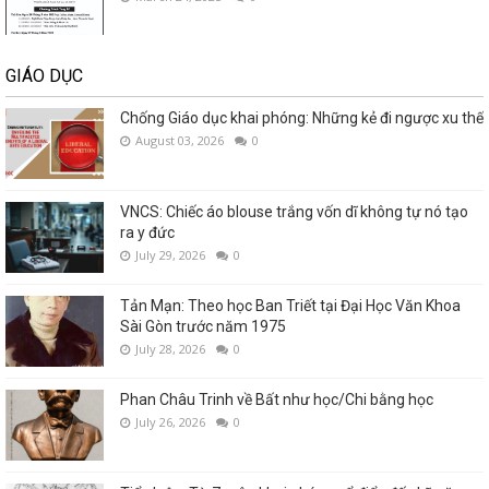
GIÁO DỤC
Chống Giáo dục khai phóng: Những kẻ đi ngược xu thế
August 03, 2026
0
VNCS: Chiếc áo blouse trắng vốn dĩ không tự nó tạo
ra y đức
July 29, 2026
0
Tản Mạn: Theo học Ban Triết tại Đại Học Văn Khoa
Sài Gòn trước năm 1975
July 28, 2026
0
Phan Châu Trinh về Bất như học/Chi bằng học
July 26, 2026
0