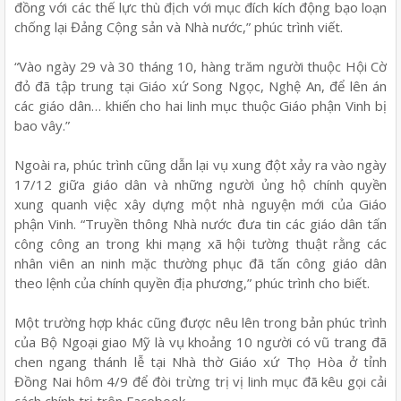
đồng với các thế lực thù địch với mục đích kích động bạo loạn
chống lại Đảng Cộng sản và Nhà nước,” phúc trình viết.
“Vào ngày 29 và 30 tháng 10, hàng trăm người thuộc Hội Cờ
đỏ đã tập trung tại Giáo xứ Song Ngọc, Nghệ An, để lên án
các giáo dân… khiến cho hai linh mục thuộc Giáo phận Vinh bị
bao vây.”
Ngoài ra, phúc trình cũng dẫn lại vụ xung đột xảy ra vào ngày
17/12 giữa giáo dân và những người ủng hộ chính quyền
xung quanh việc xây dựng một nhà nguyện mới của Giáo
phận Vinh. “Truyền thông Nhà nước đưa tin các giáo dân tấn
công công an trong khi mạng xã hội tường thuật rằng các
nhân viên an ninh mặc thường phục đã tấn công giáo dân
theo lệnh của chính quyền địa phương,” phúc trình cho biết.
Một trường hợp khác cũng được nêu lên trong bản phúc trình
của Bộ Ngoại giao Mỹ là vụ khoảng 10 người có vũ trang đã
chen ngang thánh lễ tại Nhà thờ Giáo xứ Thọ Hòa ở tỉnh
Đồng Nai hôm 4/9 để đòi trừng trị vị linh mục đã kêu gọi cải
cách chính trị trên Facebook.