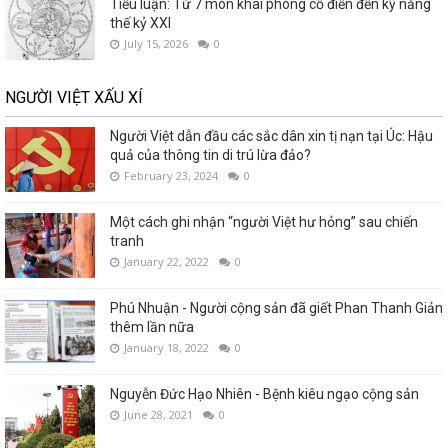
Tiểu luận: Từ 7 môn khai phóng cổ điển đến kỹ năng
thế kỷ XXI
July 15, 2026
0
NGƯỜI VIỆT XẤU XÍ
Người Việt dẫn đầu các sắc dân xin tị nạn tại Úc: Hậu
quả của thông tin di trú lừa đảo?
February 23, 2024
0
Một cách ghi nhận “người Việt hư hỏng” sau chiến
tranh
January 22, 2022
0
Phú Nhuận - Người cộng sản đã giết Phan Thanh Giản
thêm lần nữa
January 18, 2022
0
Nguyễn Đức Hạo Nhiên - Bệnh kiêu ngạo cộng sản
June 28, 2021
0