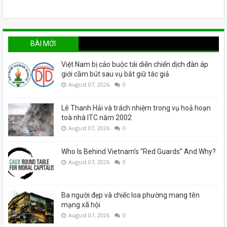
BÀI MỚI
Việt Nam bị cáo buộc tái diễn chiến dịch đàn áp
giới cầm bút sau vụ bắt giữ tác giả
August 07, 2026
0
Lê Thanh Hải và trách nhiệm trong vụ hoả hoạn
toà nhà ITC năm 2002
August 07, 2026
0
Who Is Behind Vietnam’s “Red Guards” And Why?
August 07, 2026
0
Ba người đẹp và chiếc loa phường mang tên
mạng xã hội
August 07, 2026
0