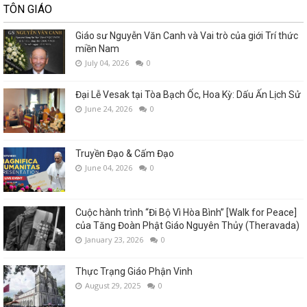
TÔN GIÁO
Giáo sư Nguyễn Văn Canh và Vai trò của giới Trí thức
miền Nam
July 04, 2026
0
Đại Lễ Vesak tại Tòa Bạch Ốc, Hoa Kỳ: Dấu Ấn Lịch Sử
June 24, 2026
0
Truyền Đạo & Cấm Đạo
June 04, 2026
0
Cuộc hành trình “Đi Bộ Vì Hòa Bình” [Walk for Peace]
của Tăng Đoàn Phật Giáo Nguyên Thủy (Theravada)
January 23, 2026
0
Thực Trạng Giáo Phận Vinh
August 29, 2025
0