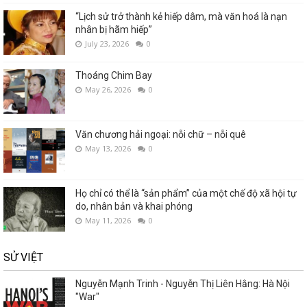
“Lịch sử trở thành kẻ hiếp dâm, mà văn hoá là nạn
nhân bị hãm hiếp”
July 23, 2026
0
Thoáng Chim Bay
May 26, 2026
0
Văn chương hải ngoại: nỗi chữ – nỗi quê
May 13, 2026
0
Họ chỉ có thể là “sản phẩm” của một chế độ xã hội tự
do, nhân bản và khai phóng
May 11, 2026
0
SỬ VIỆT
Nguyễn Mạnh Trinh - Nguyễn Thị Liên Hằng: Hà Nội
"War"