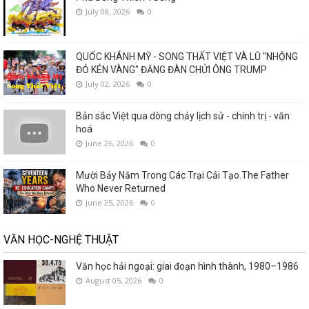
July 08, 2026
0
QUỐC KHÁNH MỸ - SONG THẤT VIỆT VÀ LŨ "NHỘNG
ĐỎ KÉN VÀNG" ĐĂNG ĐÀN CHỬI ÔNG TRUMP
July 02, 2026
0
Bản sắc Việt qua dòng chảy lịch sử - chính trị - văn
hoá
June 26, 2026
0
Mười Bảy Năm Trong Các Trại Cải Tạo.The Father
Who Never Returned
June 25, 2026
0
VĂN HỌC-NGHỆ THUẬT
Văn học hải ngoại: giai đoạn hình thành, 1980–1986
August 05, 2026
0