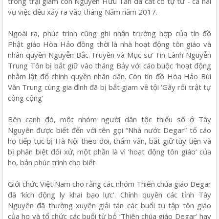
trong trại giam còn Nguyễn Hữu Tấn đã cắt cổ tự tử - cả hai
vụ việc đều xảy ra vào tháng Năm năm 2017.
Ngoài ra, phúc trình cũng ghi nhận trường hợp của tín đồ
Phật giáo Hòa Hảo đồng thời là nhà hoạt động tôn giáo và
nhân quyền Nguyễn Bắc Truyền và Mục sư Tin Lành Nguyễn
Trung Tôn bị bắt giữ vào tháng Bảy với cáo buộc ‘hoạt động
nhằm lật đổ chính quyền nhân dân. Còn tín đồ Hòa Hảo Bùi
Văn Trung cùng gia đình đã bị bắt giam về tội ‘Gây rối trật tự
công cộng’
Bên cạnh đó, một nhóm người dân tộc thiểu số ở Tây
Nguyên được biết đến với tên gọi “Nhà nước Degar” tố cáo
họ tiếp tục bị Hà Nội theo dõi, thẩm vấn, bắt giữ tùy tiện và
bị phân biệt đối xử, một phần là vì ‘hoạt động tôn giáo’ của
họ, bản phúc trình cho biết.
Giới chức Việt Nam cho rằng các nhóm Thiên chúa giáo Degar
đã ‘kích động ly khai bạo lực’. Chính quyền các tỉnh Tây
Nguyên đã thường xuyên giải tán các buổi tụ tập tôn giáo
của họ và tổ chức các buổi từ bỏ ‘Thiên chúa giáo Degar’ hay