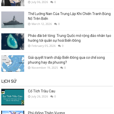
July 06, 2026
0
Thế Lưỡng Nan Của Trung Lập Khi Chiến Tranh Bùng
Nổ Trên Biển
March 12, 2026
0
Pháo đài bê tông: Trung Quốc mở rộng đảo nhân tạo
hướng tới quân sự hoá Biển Đông
February 05, 2026
0
Giải quyết tranh chấp Biển Đông qua cơ chế song
phương hay đa phương?
November 19, 2025
0
LỊCH SỬ
Cổ Tích Trầu Cau
July 26, 2026
0
Phù Đổng Thiên Vương