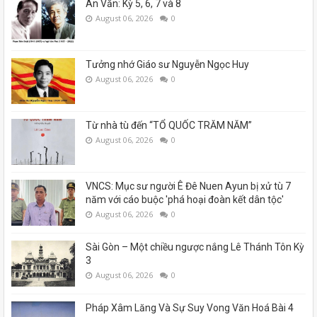
Án Văn: Kỳ 5, 6, 7 và 8
August 06, 2026
0
Tưởng nhớ Giáo sư Nguyễn Ngọc Huy
August 06, 2026
0
Từ nhà tù đến “TỔ QUỐC TRĂM NĂM”
August 06, 2026
0
VNCS: Mục sư người Ê Đê Nuen Ayun bị xử tù 7
năm với cáo buộc 'phá hoại đoàn kết dân tộc'
August 06, 2026
0
Sài Gòn – Một chiều ngược nắng Lê Thánh Tôn Kỳ
3
August 06, 2026
0
Pháp Xâm Lăng Và Sự Suy Vong Văn Hoá Bài 4