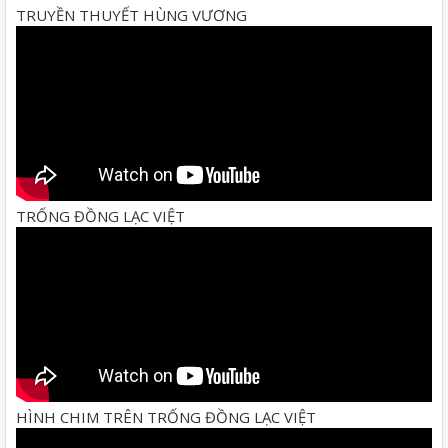
TRUYỀN THUYẾT HÙNG VƯƠNG
TRỐNG ĐỒNG LẠC VIỆT
HÌNH CHIM TRÊN TRỐNG ĐỒNG LẠC VIỆT