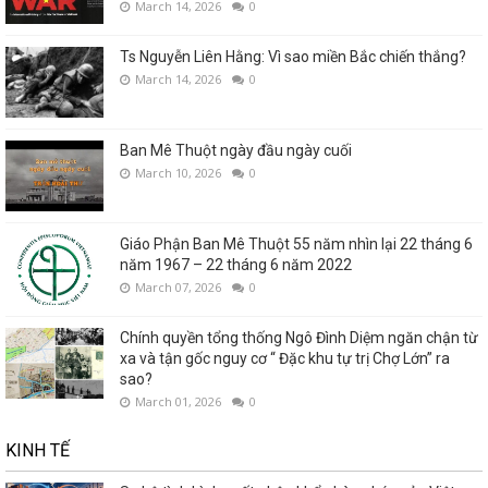
March 14, 2026
0
Ts Nguyễn Liên Hằng: Vì sao miền Bắc chiến thắng?
March 14, 2026
0
Ban Mê Thuột ngày đầu ngày cuối
March 10, 2026
0
Giáo Phận Ban Mê Thuột 55 năm nhìn lại 22 tháng 6
năm 1967 – 22 tháng 6 năm 2022
March 07, 2026
0
Chính quyền tổng thống Ngô Đình Diệm ngăn chận từ
xa và tận gốc nguy cơ “ Đặc khu tự trị Chợ Lớn” ra
sao?
March 01, 2026
0
KINH TẾ