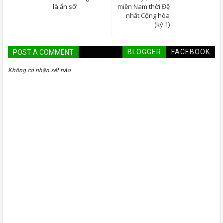
là ẩn số’
miền Nam thời Đệ
nhất Cộng hòa
(kỳ 1)
BLOGGER
FACEBOOK
POST A COMMENT
Không có nhận xét nào