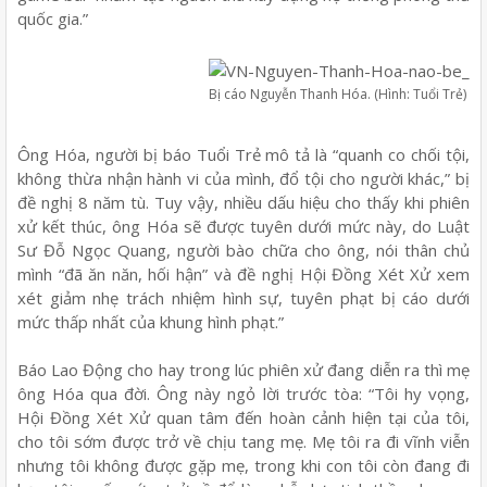
quốc gia.”
Bị cáo Nguyễn Thanh Hóa. (Hình: Tuổi Trẻ)
Ông Hóa, người bị báo Tuổi Trẻ mô tả là “quanh co chối tội,
không thừa nhận hành vi của mình, đổ tội cho người khác,” bị
đề nghị 8 năm tù. Tuy vậy, nhiều dấu hiệu cho thấy khi phiên
xử kết thúc, ông Hóa sẽ được tuyên dưới mức này, do Luật
Sư Đỗ Ngọc Quang, người bào chữa cho ông, nói thân chủ
mình “đã ăn năn, hối hận” và đề nghị Hội Đồng Xét Xử xem
xét giảm nhẹ trách nhiệm hình sự, tuyên phạt bị cáo dưới
mức thấp nhất của khung hình phạt.”
Báo Lao Động cho hay trong lúc phiên xử đang diễn ra thì mẹ
ông Hóa qua đời. Ông này ngỏ lời trước tòa: “Tôi hy vọng,
Hội Đồng Xét Xử quan tâm đến hoàn cảnh hiện tại của tôi,
cho tôi sớm được trở về chịu tang mẹ. Mẹ tôi ra đi vĩnh viễn
nhưng tôi không được gặp mẹ, trong khi con tôi còn đang đi