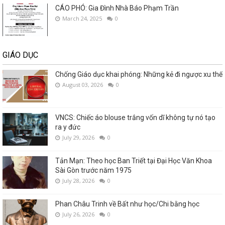
CÁO PHÓ: Gia Đình Nhà Báo Phạm Trần
March 24, 2025
0
GIÁO DỤC
Chống Giáo dục khai phóng: Những kẻ đi ngược xu thế
August 03, 2026
0
VNCS: Chiếc áo blouse trắng vốn dĩ không tự nó tạo
ra y đức
July 29, 2026
0
Tản Mạn: Theo học Ban Triết tại Đại Học Văn Khoa
Sài Gòn trước năm 1975
July 28, 2026
0
Phan Châu Trinh về Bất như học/Chi bằng học
July 26, 2026
0