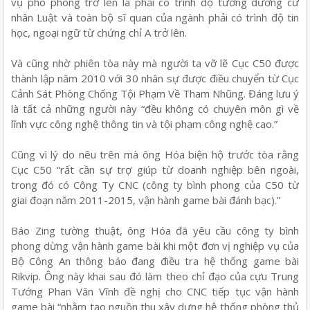
vụ phó phòng trở lên là phải có trình độ tương đương cử
nhân Luật và toàn bộ sĩ quan của ngành phải có trình độ tin
học, ngoại ngữ từ chứng chỉ A trở lên.
Và cũng nhờ phiên tòa này mà người ta vỡ lẽ Cục C50 được
thành lập năm 2010 với 30 nhân sự được điều chuyển từ Cục
Cảnh Sát Phòng Chống Tội Phạm Về Tham Nhũng. Đáng lưu ý
là tất cả những người này “đều không có chuyên môn gì về
lĩnh vực công nghệ thông tin và tội phạm công nghệ cao.”
Cũng vì lý do nêu trên mà ông Hóa biện hộ trước tòa rằng
Cục C50 “rất cần sự trợ giúp từ doanh nghiệp bên ngoài,
trong đó có Công Ty CNC (công ty bình phong của C50 từ
giai đoạn năm 2011-2015, vận hành game bài đánh bạc).”
Báo Zing tường thuật, ông Hóa đã yêu cầu công ty bình
phong dừng vận hành game bài khi một đơn vị nghiệp vụ của
Bộ Công An thông báo đang điều tra hệ thống game bài
Rikvip. Ông này khai sau đó làm theo chỉ đạo của cựu Trung
Tướng Phan Văn Vĩnh đề nghị cho CNC tiếp tục vận hành
game bài “nhằm tạo nguồn thu xây dựng hệ thống phòng thủ