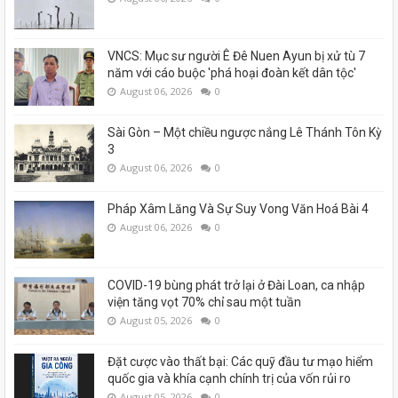
VNCS: Mục sư người Ê Đê Nuen Ayun bị xử tù 7
năm với cáo buộc 'phá hoại đoàn kết dân tộc'
August 06, 2026
0
Sài Gòn – Một chiều ngược nắng Lê Thánh Tôn Kỳ
3
August 06, 2026
0
Pháp Xâm Lăng Và Sự Suy Vong Văn Hoá Bài 4
August 06, 2026
0
COVID-19 bùng phát trở lại ở Đài Loan, ca nhập
viện tăng vọt 70% chỉ sau một tuần
August 05, 2026
0
Đặt cược vào thất bại: Các quỹ đầu tư mạo hiểm
quốc gia và khía cạnh chính trị của vốn rủi ro
August 05, 2026
0