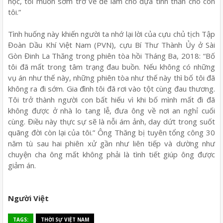
học, tôi muốn sớm trở về để làm chỗ dựa tinh thần cho con
tôi.”
Tình huống này khiến người ta nhớ lại lời của cựu chủ tịch Tập
Đoàn Dầu Khí Việt Nam (PVN), cựu Bí Thư Thành Ủy ở Sài
Gòn Đinh La Thăng trong phiên tòa hồi Tháng Ba, 2018: “Bố
tôi đã mất trong tâm trạng đau buồn. Nếu không có những
vụ án như thế này, những phiên tòa như thế này thì bố tôi đã
không ra đi sớm. Gia đình tôi đã rơi vào tột cùng đau thương.
Tôi trở thành người con bất hiếu vì khi bố mình mất đi đã
không được ở nhà lo tang lễ, đưa ông về nơi an nghỉ cuối
cùng. Điều này thực sự sẽ là nỗi ám ảnh, day dứt trong suốt
quãng đời còn lại của tôi.” Ông Thăng bị tuyên tổng công 30
năm tù sau hai phiên xử gần như liên tiếp và dường như
chuyện cha ông mất không phải là tình tiết giúp ông được
giảm án.
Người Việt
TAGS:
THỜI SỰ VIỆT NAM