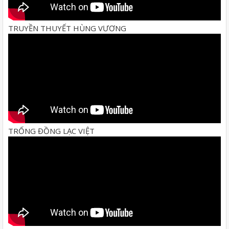
TRUYỀN THUYẾT HÙNG VƯƠNG
TRỐNG ĐỒNG LẠC VIỆT