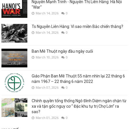
Nguyễn Mạnh Trinh - Nguyễn Thị Liên Hằng: Hà Nội
"War"
March 14, 2026
0
Ts Nguyễn Liên Hằng: Vì sao miền Bắc chiến thắng?
March 14, 2026
0
Ban Mê Thuột ngày đầu ngày cuối
March 10, 2026
0
Giáo Phận Ban Mê Thuột 55 năm nhìn lại 22 tháng 6
năm 1967 – 22 tháng 6 năm 2022
March 07, 2026
0
Chính quyền tổng thống Ngô Đình Diệm ngăn chận từ
xa và tận gốc nguy cơ “ Đặc khu tự trị Chợ Lớn” ra
sao?
March 01, 2026
0