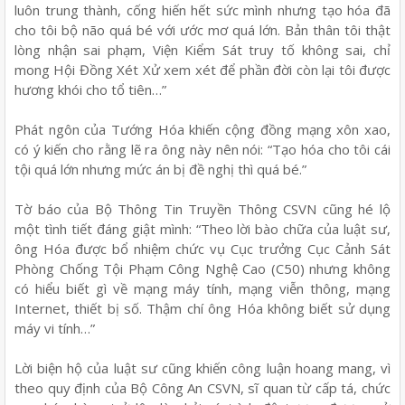
luôn trung thành, cống hiến hết sức mình nhưng tạo hóa đã
cho tôi bộ não quá bé với ước mơ quá lớn. Bản thân tôi thật
lòng nhận sai phạm, Viện Kiểm Sát truy tố không sai, chỉ
mong Hội Đồng Xét Xử xem xét để phần đời còn lại tôi được
hương khói cho tổ tiên…”
Phát ngôn của Tướng Hóa khiến cộng đồng mạng xôn xao,
có ý kiến cho rằng lẽ ra ông này nên nói: “Tạo hóa cho tôi cái
tội quá lớn nhưng mức án bị đề nghị thì quá bé.”
Tờ báo của Bộ Thông Tin Truyền Thông CSVN cũng hé lộ
một tình tiết đáng giật mình: “Theo lời bào chữa của luật sư,
ông Hóa được bổ nhiệm chức vụ Cục trưởng Cục Cảnh Sát
Phòng Chống Tội Phạm Công Nghệ Cao (C50) nhưng không
có hiểu biết gì về mạng máy tính, mạng viễn thông, mạng
Internet, thiết bị số. Thậm chí ông Hóa không biết sử dụng
máy vi tính…”
Lời biện hộ của luật sư cũng khiến công luận hoang mang, vì
theo quy định của Bộ Công An CSVN, sĩ quan từ cấp tá, chức