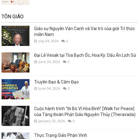
TÔN GIÁO
Giáo sư Nguyễn Văn Canh và Vai trò của giới Trí thức
miền Nam
July 04, 2026
0
Đại Lễ Vesak tại Tòa Bạch Ốc, Hoa Kỳ: Dấu Ấn Lịch Sử
June 24, 2026
0
Truyền Đạo & Cấm Đạo
June 04, 2026
0
Cuộc hành trình “Đi Bộ Vì Hòa Bình” [Walk for Peace]
của Tăng Đoàn Phật Giáo Nguyên Thủy (Theravada)
January 23, 2026
0
Thực Trạng Giáo Phận Vinh