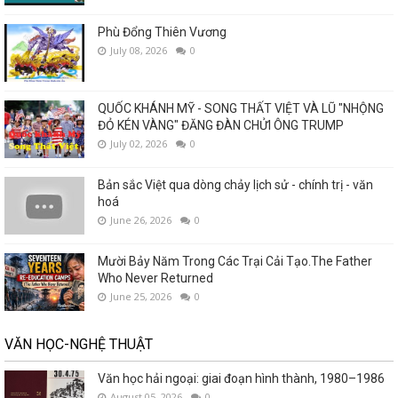
Phù Đổng Thiên Vương
July 08, 2026
0
QUỐC KHÁNH MỸ - SONG THẤT VIỆT VÀ LŨ "NHỘNG
ĐỎ KÉN VÀNG" ĐĂNG ĐÀN CHỬI ÔNG TRUMP
July 02, 2026
0
Bản sắc Việt qua dòng chảy lịch sử - chính trị - văn
hoá
June 26, 2026
0
Mười Bảy Năm Trong Các Trại Cải Tạo.The Father
Who Never Returned
June 25, 2026
0
VĂN HỌC-NGHỆ THUẬT
Văn học hải ngoại: giai đoạn hình thành, 1980–1986
August 05, 2026
0