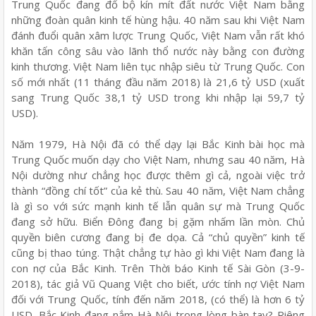
Trung Quốc đang đổ bộ kín mít đất nước Việt Nam bằng
những đoàn quân kinh tế hùng hậu. 40 năm sau khi Việt Nam
đánh đuổi quân xâm lược Trung Quốc, Việt Nam vẫn rất khó
khăn tấn công sâu vào lãnh thổ nước này bằng con đường
kinh thương. Việt Nam liên tục nhập siêu từ Trung Quốc. Con
số mới nhất (11 tháng đầu năm 2018) là 21,6 tỷ USD (xuất
sang Trung Quốc 38,1 tỷ USD trong khi nhập lại 59,7 tỷ
USD).
Năm 1979, Hà Nội đã có thể dạy lại Bắc Kinh bài học mà
Trung Quốc muốn dạy cho Việt Nam, nhưng sau 40 năm, Hà
Nội dường như chẳng học được thêm gì cả, ngoài việc trở
thành “đồng chí tốt” của kẻ thù. Sau 40 năm, Việt Nam chẳng
là gì so với sức mạnh kinh tế lẫn quân sự mà Trung Quốc
đang sở hữu. Biển Đông đang bị gặm nhấm lần mòn. Chủ
quyền biên cương đang bị đe dọa. Cả “chủ quyền” kinh tế
cũng bị thao túng. Thật chẳng tự hào gì khi Việt Nam đang là
con nợ của Bắc Kinh. Trên Thời báo Kinh tế Sài Gòn (3-9-
2018), tác giả Vũ Quang Việt cho biết, ước tính nợ Việt Nam
đối với Trung Quốc, tính đến năm 2018, (có thể) là hơn 6 tỷ
USD. Bắc Kinh đang nắm Hà Nội trong lòng bàn tay? Riêng