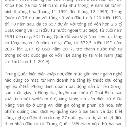
Khoa học Xã hội Việt Nam, nếu như trong 9 năm kể từ khi
bình thường hóa (tháng 11-1991 đến tháng 12-1999), Trung
Quốc có 76 dự án với tổng số vốn đầu tư là 120 triệu USD,
thì 10 năm sau, đã có 657 dự án với tổng số vốn hơn 2,6 tỷ
USD. Riêng về FDI (đầu tư nước ngoài trực tiếp), từ cuối năm
1991 đến nay, FDI Trung Quốc đổ vào Việt Nam liên tục tăng
và tăng mạnh 10 năm trở lại đây, từ 572,5 triệu USD năm
2007 lên 2,17 tỷ USD năm 2017, trở thành nước thứ tư
trong số các quốc gia có vốn FDI đăng ký tại Việt Nam (tạp
chí Tài Chính 1-1-2019).
Trung Quốc hiện diện khắp nơi, đến mức gần như ngành nghề
nào cũng có mặt, từ kinh doanh hạ tầng kỹ thuật khu công
nghiệp ở Hải Phòng; kinh doanh bất động sản ở Tiền Giang;
sản xuất giày ở Đồng Nai; luyện-cán thép ở Thái Bình; sản
xuất tinh bột wolfram ở Quảng Ninh; linh kiện điện tử ở Đà
Nẵng; ván ép ở Long An; đến gia công in phun, đồ họa, sản
phẩm quảng cáo, dịch vụ quảng cáo ở Sài Gòn; và đặc biệt
công nghiệp điện than (trong 27 quốc gia có dự án nhiệt điện
than nhận đầu tư từ Trung Quốc, Việt Nam xếp thứ hai sau