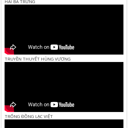
HAI BÀ TRƯNG
TRUYỀN THUYẾT HÙNG VƯƠNG
TRỐNG ĐỒNG LẠC VIỆT