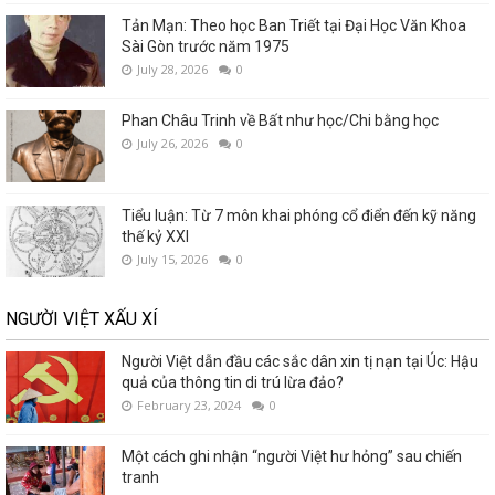
Tản Mạn: Theo học Ban Triết tại Đại Học Văn Khoa
Sài Gòn trước năm 1975
July 28, 2026
0
Phan Châu Trinh về Bất như học/Chi bằng học
July 26, 2026
0
Tiểu luận: Từ 7 môn khai phóng cổ điển đến kỹ năng
thế kỷ XXI
July 15, 2026
0
NGƯỜI VIỆT XẤU XÍ
Người Việt dẫn đầu các sắc dân xin tị nạn tại Úc: Hậu
quả của thông tin di trú lừa đảo?
February 23, 2024
0
Một cách ghi nhận “người Việt hư hỏng” sau chiến
tranh