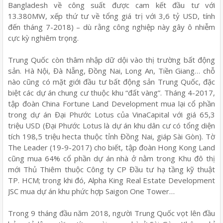
Bangladesh về công suất được cam kết đầu tư với
13.380MW, xếp thứ tư về tổng giá trị với 3,6 tỷ USD, tính
đến tháng 7-2018) – dù rằng công nghiệp này gây ô nhiễm
cực kỳ nghiêm trọng.
Trung Quốc còn thâm nhập dữ dội vào thị trường bất động
sản. Hà Nội, Đà Nẵng, Đồng Nai, Long An, Tiền Giang… chỗ
nào cũng có mặt giới đầu tư bất động sản Trung Quốc, đặc
biệt các dự án chung cư thuộc khu “đất vàng”. Tháng 4-2017,
tập đoàn China Fortune Land Development mua lại cổ phần
trong dự án Đại Phước Lotus của VinaCapital với giá 65,3
triệu USD (Đại Phước Lotus là dự án khu dân cư có tổng diện
tích 198,5 triệu hecta thuộc tỉnh Đồng Nai, giáp Sài Gòn). Tờ
The Leader (19-9-2017) cho biết, tập đoàn Hong Kong Land
cũng mua 64% cổ phần dự án nhà ở nằm trong Khu đô thị
mới Thủ Thiêm thuộc Công ty CP Đầu tư hạ tầng kỹ thuật
TP. HCM; trong khi đó, Alpha King Real Estate Development
JSC mua dự án khu phức hợp Saigon One Tower…
Trong 9 tháng đầu năm 2018, người Trung Quốc vọt lên đầu