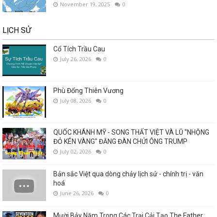
November 19, 2025
0
LỊCH SỬ
Cổ Tích Trầu Cau
July 26, 2026
0
Phù Đổng Thiên Vương
July 08, 2026
0
QUỐC KHÁNH MỸ - SONG THẤT VIỆT VÀ LŨ "NHỘNG
ĐỎ KÉN VÀNG" ĐĂNG ĐÀN CHỬI ÔNG TRUMP
July 02, 2026
0
Bản sắc Việt qua dòng chảy lịch sử - chính trị - văn
hoá
June 26, 2026
0
Mười Bảy Năm Trong Các Trại Cải Tạo.The Father