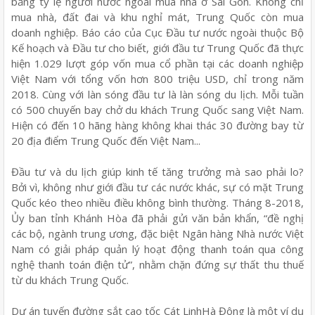
bảng tỷ lệ người nước ngoài mua nhà ở Sài Gòn. Không chỉ
mua nhà, đất đai và khu nghỉ mát, Trung Quốc còn mua
doanh nghiệp. Báo cáo của Cục Đầu tư nước ngoài thuộc Bộ
Kế hoạch và Đầu tư cho biết, giới đầu tư Trung Quốc đã thực
hiện 1.029 lượt góp vốn mua cổ phần tại các doanh nghiệp
Việt Nam với tổng vốn hơn 800 triệu USD, chỉ trong năm
2018. Cùng với làn sóng đầu tư là làn sóng du lịch. Mỗi tuần
có 500 chuyến bay chở du khách Trung Quốc sang Việt Nam.
Hiện có đến 10 hãng hàng không khai thác 30 đường bay từ
20 địa điểm Trung Quốc đến Việt Nam...
Đầu tư và du lịch giúp kinh tế tăng trưởng mà sao phải lo?
Bởi vì, không như giới đầu tư các nước khác, sự có mặt Trung
Quốc kéo theo nhiều điều không bình thường. Tháng 8-2018,
Ủy ban tỉnh Khánh Hòa đã phải gửi văn bản khẩn, “đề nghị
các bộ, ngành trung ương, đặc biệt Ngân hàng Nhà nước Việt
Nam có giải pháp quản lý hoạt động thanh toán qua công
nghệ thanh toán điện tử”, nhằm chặn đứng sự thất thu thuế
từ du khách Trung Quốc.
Dự án tuyến đường sắt cao tốc Cát Linh­Hà Đông là một ví dụ