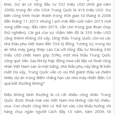
khác. Dự án có tổng đầu tư 552 triệu USD (thời giá năm
2008) trong đó vốn ODA Trung Quốc là 419 triệu USD. Dự
kiến công trình hoàn thành trong thời gian từ tháng 8-2008
đến tháng 11-2013 nhưng ì ạch mãi đến cuối năm 2015 mới
xong (đến nay, đầu năm 2019, vẫn còn trong giai đoạn chạy
thử nghiệm). Cái giá của sự chậm tiến độ là 339 triệu USD
cộng thêm! Không chỉ vậy, tổng thầu Trung Quốc còn nợ các
nhà thầu phụ Việt Nam đến 554 tỷ đồng. Tương tự, trong dự
án Nhà máy gang thép Lào Cai với tổng đầu tư khoảng 340
triệu USD (Việt Nam góp 55%), một nhà thầu Trung Quốc
cũng quịt tiền. Sau khi ký hợp đồng mua vật liệu và thuê công
nhân Việt Nam san ủi mặt bằng, nhà thầu phụ này lặng lẽ biến
mất! Dù vậy, Trung Quốc vẫn có ưu thế giành thầu và chiếm
nhiều dự án trọng điểm chẳng hạn các nhà máy nhiệt điện. Có
quá bất thường không?
Điều không bình thường là có rất nhiều công nhân Trung
Quốc được thoải mái vào Việt Nam mà không cần hộ chiếu-
visa. Con chuột cũng khó có thể lọt vào cửa khẩu huống chi
hàng chục ngàn người! Cách đây 10 năm, năm 2009, tờ