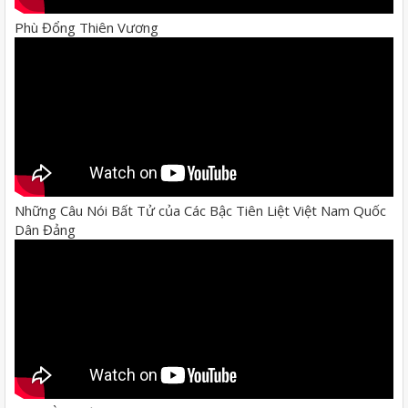
Phù Đổng Thiên Vương
Những Câu Nói Bất Tử của Các Bậc Tiên Liệt Việt Nam Quốc
Dân Đảng