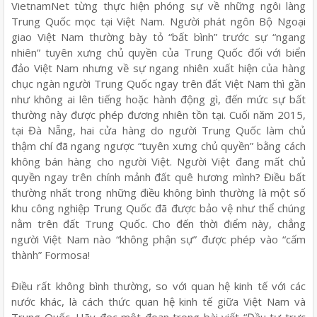
VietnamNet từng thực hiện phóng sự về những ngôi làng
Trung Quốc mọc tại Việt Nam. Người phát ngôn Bộ Ngoại
giao Việt Nam thường bày tỏ “bất bình” trước sự “ngang
nhiên” tuyên xưng chủ quyền của Trung Quốc đối với biển
đảo Việt Nam nhưng về sự ngang nhiên xuất hiện của hàng
chục ngàn người Trung Quốc ngay trên đất Việt Nam thì gần
như không ai lên tiếng hoặc hành động gì, đến mức sự bất
thường này được phép đương nhiên tồn tại. Cuối năm 2015,
tại Đà Nẵng, hai cửa hàng do người Trung Quốc làm chủ
thậm chí đã ngang ngược “tuyên xưng chủ quyền” bằng cách
không bán hàng cho người Việt. Người Việt đang mất chủ
quyền ngay trên chính mảnh đất quê hương mình? Điều bất
thường nhất trong những điều không bình thường là một số
khu công nghiệp Trung Quốc đã được bảo vệ như thể chúng
nằm trên đất Trung Quốc. Cho đến thời điểm này, chẳng
người Việt Nam nào “không phận sự” được phép vào “cấm
thành” Formosa!
Điều rất không bình thường, so với quan hệ kinh tế với các
nước khác, là cách thức quan hệ kinh tế giữa Việt Nam và
Trung Quốc. Hãy đọc một đoạn trong bài viết “Đầu tư trực