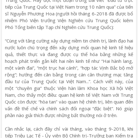
tiếp của Trung Quốc tại Việt Nam trong 10 năm qua” của tiến
sĩ Nguyễn Phương Hoa (người hồi tháng 6-2018 đã được bổ
nhiệm Phó Viện trưởng Viện Nghiên cứu Trung Quốc kiêm
Phó Tổng biên tập Tạp chí Nghiên cứu Trung Quốc):
“Cùng với tăng cường xây dựng niềm tin chính trị, lãnh đạo hai
nước luôn chú trọng đến xây dựng mối quan hệ kinh tế hiệu
quả, thiết thực và đang được cụ thể hóa bằng những kế
hoạch phát triển gắn kết hai nền kinh tế như “Hai hành lang,
một vành đai”, “một trục hai cánh”, “hợp tác Vịnh Bắc bộ mở
rộng”; hướng đến cân bằng trong cán cân thương mại; tăng
đầu tư của Trung Quốc tại Việt Nam...”. Cách viết này, của
một “chuyên gia” thuộc Viện hàn lâm Khoa học Xã hội Việt
Nam, cho thấy một điều: quan hệ kinh tế Việt Nam với Trung
Quốc còn được “hòa tan” vào quan hệ chính trị, liên quan đến
vấn đề thể chế và chính sách đối ngoại “đặc biệt”. Nó giúp
phần nào giải thích được những bất thường nói ở trên.
Cần nhắc lại, cách đây chỉ vài tháng, vào tháng 9-2018, khi
tiếp Triệu Lạc Tế - Ủy viên Bộ Chính trị-Trưởng ban Kiểm tra