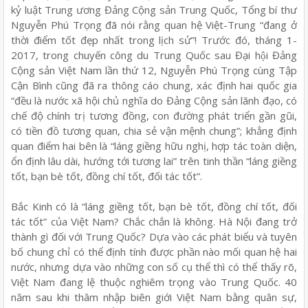
kỷ luật Trung ương Đảng Cộng sản Trung Quốc, Tổng bí thư
Nguyễn Phú Trọng đã nói rằng quan hệ Việt-Trung “đang ở
thời điểm tốt đẹp nhất trong lịch sử”! Trước đó, tháng 1-
2017, trong chuyến công du Trung Quốc sau Đại hội Đảng
Cộng sản Việt Nam lần thứ 12, Nguyễn Phú Trọng cùng Tập
Cận Bình cũng đã ra thông cáo chung, xác định hai quốc gia
“đều là nước xã hội chủ nghĩa do Đảng Cộng sản lãnh đạo, có
chế độ chính trị tương đồng, con đường phát triển gần gũi,
có tiền đồ tương quan, chia sẻ vận mệnh chung”; khẳng định
quan điểm hai bên là “láng giềng hữu nghị, hợp tác toàn diện,
ổn định lâu dài, hướng tới tương lai” trên tinh thần “láng giềng
tốt, bạn bè tốt, đồng chí tốt, đối tác tốt”.
Bắc Kinh có là “láng giềng tốt, bạn bè tốt, đồng chí tốt, đối
tác tốt” của Việt Nam? Chắc chắn là không. Hà Nội đang trở
thành gì đối với Trung Quốc? Dựa vào các phát biểu và tuyên
bố chung chỉ có thể định tính được phần nào mối quan hệ hai
nước, nhưng dựa vào những con số cụ thể thì có thể thấy rõ,
Việt Nam đang lệ thuộc nghiêm trọng vào Trung Quốc. 40
năm sau khi thâm nhập biên giới Việt Nam bằng quân sự,