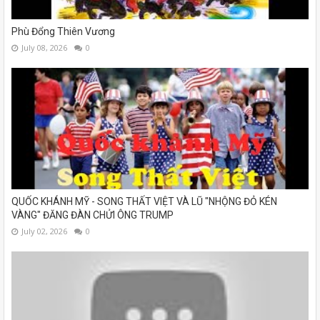
Phù Đổng Thiên Vương
July 08, 2026
0
QUỐC KHÁNH MỸ - SONG THẤT VIỆT VÀ LŨ "NHỘNG ĐỎ KÉN
VÀNG" ĐĂNG ĐÀN CHỬI ÔNG TRUMP
July 02, 2026
0