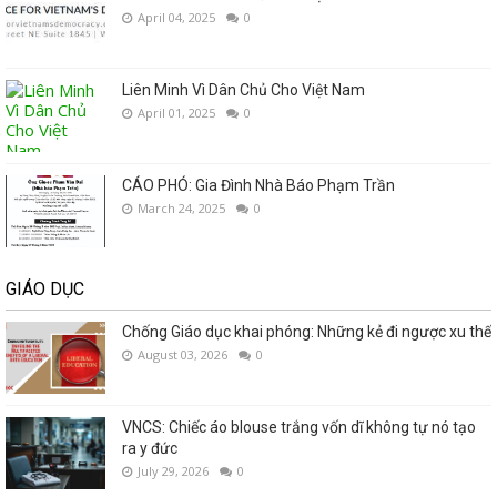
April 04, 2025
0
Liên Minh Vì Dân Chủ Cho Việt Nam
April 01, 2025
0
CÁO PHÓ: Gia Đình Nhà Báo Phạm Trần
March 24, 2025
0
GIÁO DỤC
Chống Giáo dục khai phóng: Những kẻ đi ngược xu thế
August 03, 2026
0
VNCS: Chiếc áo blouse trắng vốn dĩ không tự nó tạo
ra y đức
July 29, 2026
0