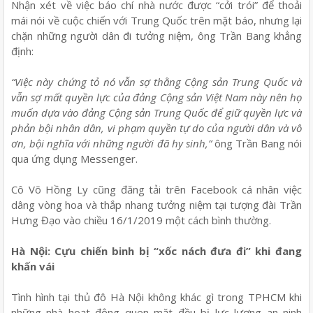
Nhận xét về việc báo chí nhà nước được “cởi trói” để thoải
mái nói về cuộc chiến với Trung Quốc trên mặt báo, nhưng lại
chặn những người dân đi tưởng niệm, ông Trần Bang khẳng
định:
“Việc này chứng tỏ nó vẫn sợ thằng Cộng sản Trung Quốc và
vẫn sợ mất quyền lực của đảng Cộng sản Việt Nam này nên họ
muốn dựa vào đảng Cộng sản Trung Quốc để giữ quyền lực và
phản bội nhân dân, vi phạm quyền tự do của người dân và vô
ơn, bội nghĩa với những người đã hy sinh,”
ông Trần Bang nói
qua ứng dụng Messenger.
Cô Võ Hồng Ly cũng đăng tải trên Facebook cá nhân việc
dâng vòng hoa và thắp nhang tưởng niệm tại tượng đài Trần
Hưng Đạo vào chiều 16/1/2019 một cách bình thường.
Hà Nội: Cựu chiến binh bị “xốc nách đưa đi” khi đang
khấn vái
Tình hình tại thủ đô Hà Nội không khác gì trong TPHCM khi
những nhà hoạt động quen mặt đều bị lực lượng an ninh