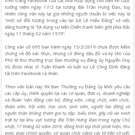
trên trang Facebook của các nhà hoạt động cho biết về cuộc
tưởng niệm ngày 17/2 tại tượng đài Trần Hưng Đạo, tuy
nhiên công văn này lại gọi những người chuẩn bị việc này là
“một số đối tượng trong câu lạc bộ Lê Hiếu Đằng” và việc
dâng hương là “lợi dụng sự kiện Chiến tranh biên giới phía Bắc
ngày 17 tháng 02 năm 1979”.
Công văn số 695 ban hành ngày 15/2/2019 chưa được kiểm
chứng về độ xác thực, nhưng có đóng dấu đỏ và ký tên của
Phó Bí thư thường trực Ban thường vụ đảng ủy Nguyễn Duy
Vũ được nhạc sĩ Tuấn Khanh và luật sư Lê Công Định đăng
tải trên Facebook cá nhân.
Theo văn bản này thì Ban Thường vụ Đảng ủy khối yêu cầu
các cấp ủy, chính quyền tại các cơ quan, đơn vị, doanh nghiệp
và đoàn
“vận động cán bộ, đảng viên, công chức, viên chức,
đoàn viên, hội viên, học sinh, sinh viên, người lao động và
người thân không tham gia tụ tập, biểu tình, gây rối an ninh
trật tự tại khu vực tượng đài Trần Hưng Đạo trong ngày Chủ
nhật, 17 tháng 02 năm 2019; đồng thời kịp thời phát hiện, thu
gom, giao chính quyền, cơ quan chức năng các tờ tiền có viết,