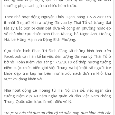
thường phục canh giữ từ nhiều hôm trước.
Theo nhà hoạt động Nguyễn Thúy Hạnh, sáng 17/2/2019 có
ít nhất 5 người khi ra tượng đài vua Lý Thái Tổ và tượng đài
liệt sỹ Bắc Sơn bị chặn bắt đưa về công an phường hoặc ép
về nhà như cựu chiến binh Phan Khang, bà Ngọc Anh, Hoàng
Hà, Lê Hồng Hạnh và Đặng Bích Phượng.
Cựu chiến binh Phan Trí Đỉnh đăng tải những hình ảnh trên
Facebook cá nhân kể lại việc đến tượng đài vua Lý Thái Tổ ở
bờ hồ Hoàn Kiếm vào sáng 17/2/2019 để thắp hương tưởng
niệm cuộc chiến biên giới Việt Trung và bị “một số người trẻ
khỏe đẹp trai kẹp hai bên như là xốc nách đưa ra khỏi khu
vực” khi đang khấn vái.
Nhà hoạt động Lê Hoàng từ Hà Nội chia sẻ, việc ngăn cản
tưởng niệm dịp 40 năm ngày quân và dân Việt Nam chống
Trung Quốc xâm lược là một điều vô lý.
“Thực ra báo chí đưa tin rầm rộ cả tuần nay, đưa hình ảnh các