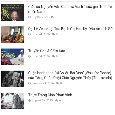
Giáo sư Nguyễn Văn Canh và Vai trò của giới Trí thức
miền Nam
July 04, 2026
0
Đại Lễ Vesak tại Tòa Bạch Ốc, Hoa Kỳ: Dấu Ấn Lịch Sử
June 24, 2026
0
Truyền Đạo & Cấm Đạo
June 04, 2026
0
Cuộc hành trình “Đi Bộ Vì Hòa Bình” [Walk for Peace]
của Tăng Đoàn Phật Giáo Nguyên Thủy (Theravada)
January 23, 2026
0
Thực Trạng Giáo Phận Vinh
August 29, 2025
0