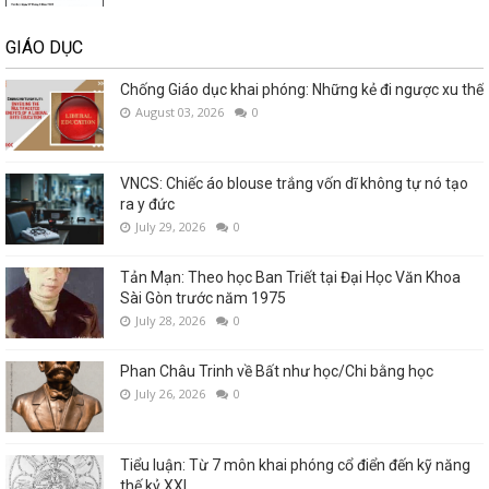
GIÁO DỤC
Chống Giáo dục khai phóng: Những kẻ đi ngược xu thế
August 03, 2026
0
VNCS: Chiếc áo blouse trắng vốn dĩ không tự nó tạo
ra y đức
July 29, 2026
0
Tản Mạn: Theo học Ban Triết tại Đại Học Văn Khoa
Sài Gòn trước năm 1975
July 28, 2026
0
Phan Châu Trinh về Bất như học/Chi bằng học
July 26, 2026
0
Tiểu luận: Từ 7 môn khai phóng cổ điển đến kỹ năng
thế kỷ XXI