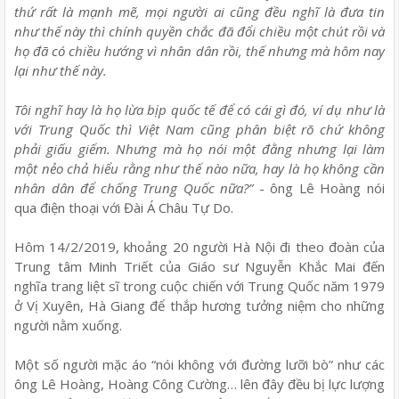
thứ rất là mạnh mẽ, mọi người ai cũng đều nghĩ là đưa tin
như thế này thì chính quyền chắc đã đổi chiều một chút rồi và
họ đã có chiều hướng vì nhân dân rồi, thế nhưng mà hôm nay
lại như thế này.
Tôi nghĩ hay là họ lừa bịp quốc tế để có cái gì đó, ví dụ như là
với Trung Quốc thì Việt Nam cũng phân biệt rõ chứ không
phải giấu giếm. Nhưng mà họ nói một đằng nhưng lại làm
một nẻo chả hiểu rằng như thế nào nữa, hay là họ không cần
nhân dân để chống Trung Quốc nữa?”
- ông Lê Hoàng nói
qua điện thoại với Đài Á Châu Tự Do.
Hôm 14/2/2019, khoảng 20 người Hà Nội đi theo đoàn của
Trung tâm Minh Triết của Giáo sư Nguyễn Khắc Mai đến
nghĩa trang liệt sĩ trong cuộc chiến với Trung Quốc năm 1979
ở Vị Xuyên, Hà Giang để thắp hương tưởng niệm cho những
người nằm xuống.
Một số người mặc áo “nói không với đường lưỡi bò” như các
ông Lê Hoàng, Hoàng Công Cường… lên đây đều bị lực lượng