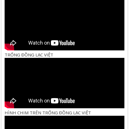
TRỐNG ĐỒNG LẠC VIỆT
HÌNH CHIM TRÊN TRỐNG ĐỒNG LẠC VIỆT