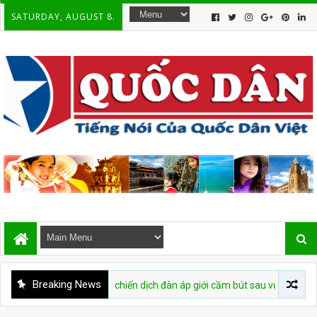
SATURDAY, AUGUST 8.
Breaking News
o buộc tái diễn chiến dịch đàn áp giới cầm bút sau vụ bắt giữ tác giả