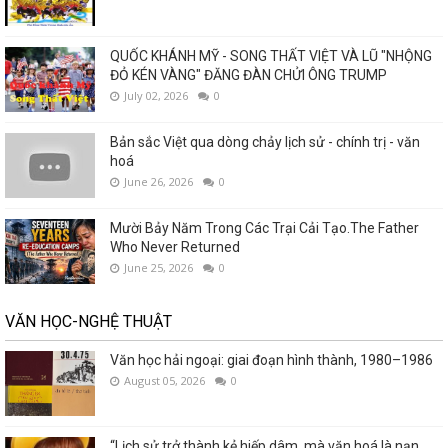
QUỐC KHÁNH MỸ - SONG THẤT VIỆT VÀ LŨ "NHỘNG
ĐỎ KÉN VÀNG" ĐĂNG ĐÀN CHỬI ÔNG TRUMP
July 02, 2026
0
Bản sắc Việt qua dòng chảy lịch sử - chính trị - văn
hoá
June 26, 2026
0
Mười Bảy Năm Trong Các Trại Cải Tạo.The Father
Who Never Returned
June 25, 2026
0
VĂN HỌC-NGHỆ THUẬT
Văn học hải ngoại: giai đoạn hình thành, 1980–1986
August 05, 2026
0
“Lịch sử trở thành kẻ hiếp dâm, mà văn hoá là nạn