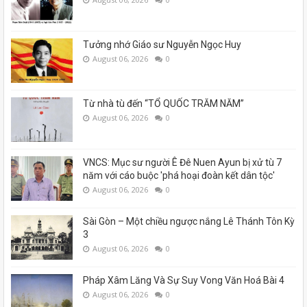
Tưởng nhớ Giáo sư Nguyễn Ngọc Huy
August 06, 2026
0
Từ nhà tù đến “TỔ QUỐC TRĂM NĂM”
August 06, 2026
0
VNCS: Mục sư người Ê Đê Nuen Ayun bị xử tù 7
năm với cáo buộc 'phá hoại đoàn kết dân tộc'
August 06, 2026
0
Sài Gòn – Một chiều ngược nắng Lê Thánh Tôn Kỳ
3
August 06, 2026
0
Pháp Xâm Lăng Và Sự Suy Vong Văn Hoá Bài 4
August 06, 2026
0