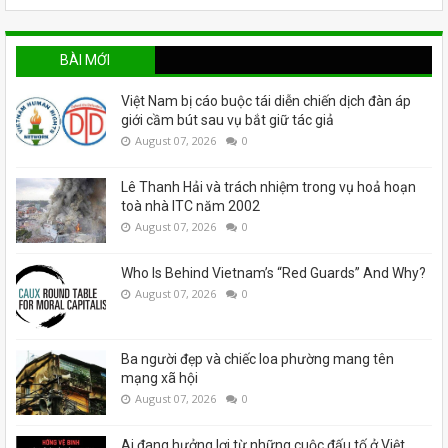
BÀI MỚI
Việt Nam bị cáo buộc tái diễn chiến dịch đàn áp
giới cầm bút sau vụ bắt giữ tác giả
August 07, 2026
0
Lê Thanh Hải và trách nhiệm trong vụ hoả hoạn
toà nhà ITC năm 2002
August 07, 2026
0
Who Is Behind Vietnam’s “Red Guards” And Why?
August 07, 2026
0
Ba người đẹp và chiếc loa phường mang tên
mạng xã hội
August 07, 2026
0
Ai đang hưởng lợi từ những cuộc đấu tố ở Việt