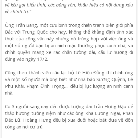
vẽ kêu gọi biểu tỉnh, các băng rôn, khâu hiệu có nội dung xấu
về chính trị.”
Ông Trần Bang, một cựu binh trong chiến tranh biên giới phía
Bắc với Trung Quốc cho hay, không thể khẳng định tính xác
thực của công văn này nhưng nó trùng hợp với việc ông và
một số người bạn bị an ninh mặc thường phục canh nhà, và
chính quyền mang xe rác chắn tường đài, cẩu lư hương đi
đúng vào ngày 17/2.
Cũng theo thành viên câu lạc bộ Lê Hiếu Đằng thì chính ông
và một số người mà ông biết như nhà báo Sương Quỳnh, Lê
Phú Khải, Phạm Đình Trọng…. đều bị lực lượng an ninh canh
nhà.
Có 3 người sáng nay đến được tượng đài Trần Hưng Đạo để
thắp hương tưởng niệm như các ông Kha Lương Ngãi, Phan
Đắc Lữ, Hoàng Hưng đều bị xua đuổi hoặc bắt đưa về đồn
công an nơi cư trú.