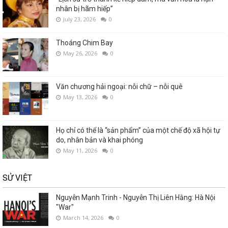
nhân bị hãm hiếp”
July 23, 2026
0
Thoáng Chim Bay
May 26, 2026
0
Văn chương hải ngoại: nỗi chữ – nỗi quê
May 13, 2026
0
Họ chỉ có thể là “sản phẩm” của một chế độ xã hội tự
do, nhân bản và khai phóng
May 11, 2026
0
SỬ VIỆT
Nguyễn Mạnh Trinh - Nguyễn Thị Liên Hằng: Hà Nội
"War"
March 14, 2026
0