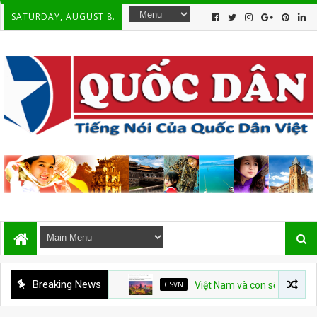
SATURDAY, AUGUST 8.
Breaking News
CSVN
Việt Nam và con số tăng trưởng 10%: Bà