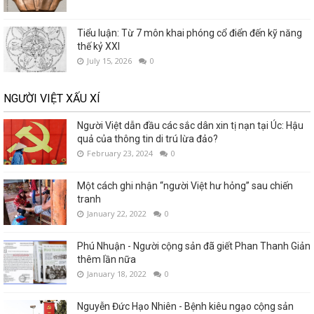
Tiểu luận: Từ 7 môn khai phóng cổ điển đến kỹ năng
thế kỷ XXI
July 15, 2026
0
NGƯỜI VIỆT XẤU XÍ
Người Việt dẫn đầu các sắc dân xin tị nạn tại Úc: Hậu
quả của thông tin di trú lừa đảo?
February 23, 2024
0
Một cách ghi nhận “người Việt hư hỏng” sau chiến
tranh
January 22, 2022
0
Phú Nhuận - Người cộng sản đã giết Phan Thanh Giản
thêm lần nữa
January 18, 2022
0
Nguyễn Đức Hạo Nhiên - Bệnh kiêu ngạo cộng sản