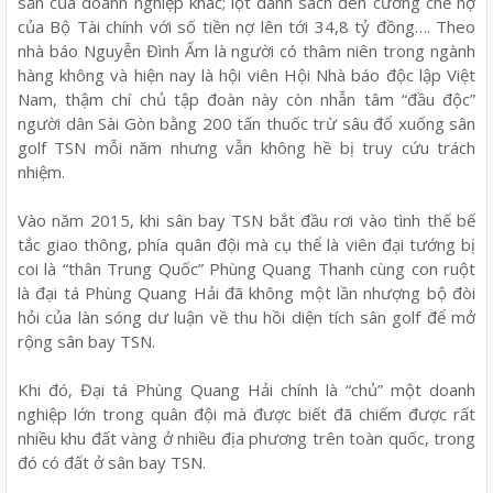
sản của doanh nghiệp khác; lọt danh sách đen cưỡng chế nợ
của Bộ Tài chính với số tiền nợ lên tới 34,8 tỷ đồng…. Theo
nhà báo Nguyễn Đình Ấm là người có thâm niên trong ngành
hàng không và hiện nay là hội viên Hội Nhà báo độc lập Việt
Nam, thậm chí chủ tập đoàn này còn nhẫn tâm “đầu độc”
người dân Sài Gòn bằng 200 tấn thuốc trừ sâu đổ xuống sân
golf TSN mỗi năm nhưng vẫn không hề bị truy cứu trách
nhiệm.
Vào năm 2015, khi sân bay TSN bắt đầu rơi vào tình thế bế
tắc giao thông, phía quân đội mà cụ thể là viên đại tướng bị
coi là “thân Trung Quốc” Phùng Quang Thanh cùng con ruột
là đại tá Phùng Quang Hải đã không một lần nhượng bộ đòi
hỏi của làn sóng dư luận về thu hồi diện tích sân golf để mở
rộng sân bay TSN.
Khi đó, Đại tá Phùng Quang Hải chính là “chủ” một doanh
nghiệp lớn trong quân đội mà được biết đã chiếm được rất
nhiều khu đất vàng ở nhiều địa phương trên toàn quốc, trong
đó có đất ở sân bay TSN.