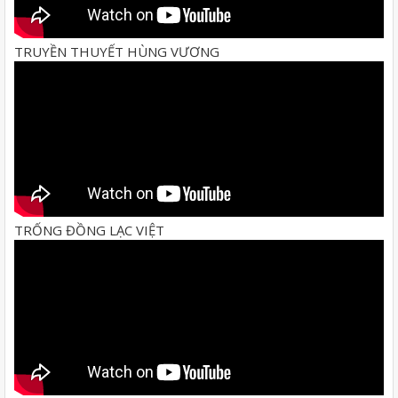
TRUYỀN THUYẾT HÙNG VƯƠNG
TRỐNG ĐỒNG LẠC VIỆT