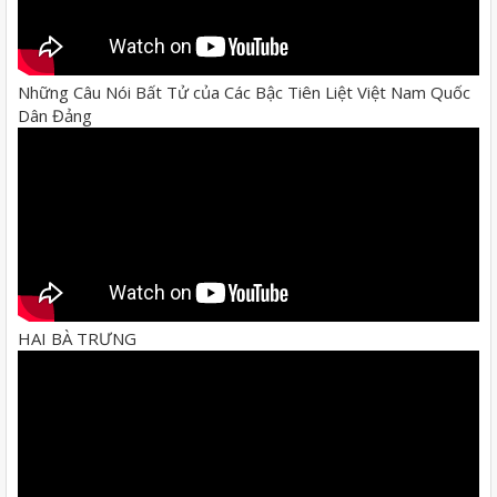
Những Câu Nói Bất Tử của Các Bậc Tiên Liệt Việt Nam Quốc
Dân Đảng
HAI BÀ TRƯNG