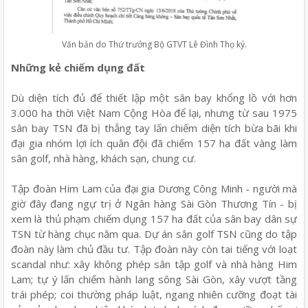
Văn bản do Thứ trưởng Bộ GTVT Lê Đình Thọ ký.
Những kẻ chiếm dụng đất
Dù diện tích đủ để thiết lập một sân bay khổng lồ với hơn
3.000 ha thời Việt Nam Cộng Hòa để lại, nhưng từ sau 1975
sân bay TSN đã bị thẳng tay lấn chiếm diện tích bừa bãi khi
đại gia nhóm lợi ích quân đội đã chiếm 157 ha đất vàng làm
sân golf, nhà hàng, khách sạn, chung cư.
Tập đoàn Him Lam của đại gia Dương Công Minh - người mà
giờ đây đang ngự trị ở Ngân hàng Sài Gòn Thương Tín - bị
xem là thủ phạm chiếm dụng 157 ha đất của sân bay dân sự
TSN từ hàng chục năm qua. Dự án sân golf TSN cũng do tập
đoàn này làm chủ đầu tư. Tập đoàn này còn tai tiếng với loạt
scandal như: xây không phép sân tập golf và nhà hàng Him
Lam; tự ý lấn chiếm hành lang sông Sài Gòn, xây vượt tầng
trái phép; coi thường pháp luật, ngang nhiên cưỡng đoạt tài