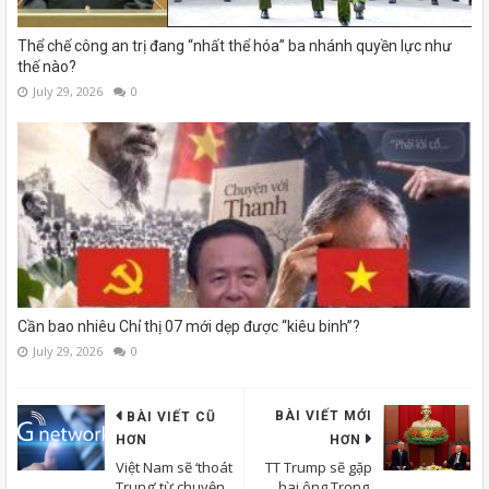
Thể chế công an trị đang “nhất thể hóa” ba nhánh quyền lực như
thế nào?
July 29, 2026
0
Cần bao nhiêu Chỉ thị 07 mới dẹp được “kiêu binh”?
July 29, 2026
0
BÀI VIẾT MỚI
BÀI VIẾT CŨ
HƠN
HƠN
Việt Nam sẽ ‘thoát
TT Trump sẽ gặp
Trung’ từ chuyện
hai ông Trọng,