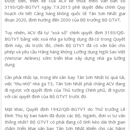
Được biết, thiết kế của ACV kế thừa theo văn bản số
3193/QĐ-BGTVT ngày 7.9.2015 phê duyệt điều chỉnh Quy
hoạch chi tiết Cảng hàng không quốc tế Tân Sơn Nhất giai
đoạn 2020, định hướng đến 2030 của Bộ trưởng Bộ GTVT.
Tuy nhiên, ACV đã tự “xoá sổ” chính quyết định 3193/QĐ-
BGTVT bằng việc xoá nhà ga lưỡng dụng đã có trong Quyết
định này, dù trước đó, chính Bộ GTVT đã có văn bản cho
phép và yêu cầu Hãng hàng không Lưỡng dụng Ngôi Sao Việt
(Vietstar Airlines) sớm triển khai xây dựng nhà ga lưỡng
dụng.
Cần phải nhắc lại, trong khi sân bay Tân Sơn Nhất bị quá tải,
việc “thu nhỏ” nhà ga T3, Tân Sơn Nhất phải chăng ACV đang
đi ngược với quyết định của Thủ tướng Chính phủ, đi ngược
với các quyết định của Bộ GTVT trước đó.
Mặt khác, Quyết định 1942/QĐ-BGTVT do Thứ trưởng Lê
Đình Thọ ký ban hành đã được các Bộ, Ngành, đơn vị tư vấn
thống nhất? Bộ GTVT có phải đang cố tình kéo dài thời gian
chậm triển khai sân bay Tân Sơn Nhất khiến cho các hãng