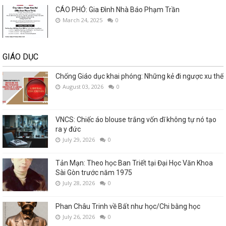
CÁO PHÓ: Gia Đình Nhà Báo Phạm Trần
March 24, 2025
0
GIÁO DỤC
Chống Giáo dục khai phóng: Những kẻ đi ngược xu thế
August 03, 2026
0
VNCS: Chiếc áo blouse trắng vốn dĩ không tự nó tạo
ra y đức
July 29, 2026
0
Tản Mạn: Theo học Ban Triết tại Đại Học Văn Khoa
Sài Gòn trước năm 1975
July 28, 2026
0
Phan Châu Trinh về Bất như học/Chi bằng học
July 26, 2026
0