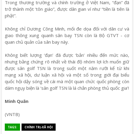
Trong thương trường và chính trường ở Việt Nam, “đạn” đã
trở thành một ‘tôn giáo”, được dân gian ví như “tiền là tiên là
phật”.
Không chỉ Dương Công Minh, mối đe dọa đối với dân cư và
giao thông xung quanh sân bay TSN còn là Bộ GTVT - cơ
quan chủ quản của sân bay này.
Không biết lượng ‘đạn’ đã được ‘bắn’ nhiều đến mức nào,
nhưng bằng chứng rõ nhất về thái độ nhóm lợi ích muốn giữ
được sân golf TSN là trong suốt một năm rưỡi kể từ khi
mạng xã hội, dư luận xã hội và một số trong giới đại biểu
quốc hội dậy sóng về cái mà một quan chức quốc phòng còn
dám ngụy biện là ‘sân golf TSN là lá chắn phòng thủ quốc gia’!
Minh Quân
(VNTB)
TAGS:
CHÍNH TRỊ-XÃ HỘI