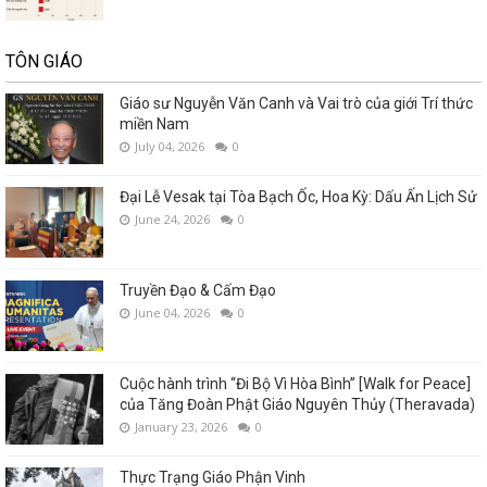
TÔN GIÁO
Giáo sư Nguyễn Văn Canh và Vai trò của giới Trí thức
miền Nam
July 04, 2026
0
Đại Lễ Vesak tại Tòa Bạch Ốc, Hoa Kỳ: Dấu Ấn Lịch Sử
June 24, 2026
0
Truyền Đạo & Cấm Đạo
June 04, 2026
0
Cuộc hành trình “Đi Bộ Vì Hòa Bình” [Walk for Peace]
của Tăng Đoàn Phật Giáo Nguyên Thủy (Theravada)
January 23, 2026
0
Thực Trạng Giáo Phận Vinh