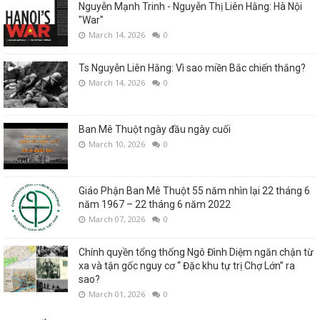
Nguyễn Mạnh Trinh - Nguyễn Thị Liên Hằng: Hà Nội
"War"
March 14, 2026
0
Ts Nguyễn Liên Hằng: Vì sao miền Bắc chiến thắng?
March 14, 2026
0
Ban Mê Thuột ngày đầu ngày cuối
March 10, 2026
0
Giáo Phận Ban Mê Thuột 55 năm nhìn lại 22 tháng 6
năm 1967 – 22 tháng 6 năm 2022
March 07, 2026
0
Chính quyền tổng thống Ngô Đình Diệm ngăn chận từ
xa và tận gốc nguy cơ “ Đặc khu tự trị Chợ Lớn” ra
sao?
March 01, 2026
0