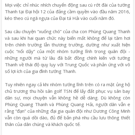
Mọi việc chỉ nhúc nhích chuyển động sau cú rớt đài của tướng
Thanh tại Đại hội 12 của đảng cầm quyền vào đầu năm 2016,
kéo theo cú ngã ngựa của Đại tá Hải vào cuối năm đó.
Sau câu chuyện “xuống chó” của cha con Phùng Quang Thanh
và sau khi hai quan chức này biến mất không để lại tăm hơi
trên chính trường lẫn thương trường, dường như xuất hiện
cuộc “nổi dậy” của một nhóm tướng lĩnh trong quân đội -
những người mà từ lâu đã bất đồng chính kiến với tướng
Thanh về thái độ quỵ lụy với Trung Quốc và phản ứng với vô
số lợi ích của gia đình tướng Thanh.
Tuy nhiên ngay cả khi nhóm tướng lĩnh trên có ra mặt ủng hộ
chủ trương thu hồi sân golf TSN để lấy đất phục vụ sân bay
dân sự, mọi chuyện vẫn không hề dễ dàng. Dù không còn
Phùng Quang Thanh và Phùng Quang Hải, người dân vẫn e
rằng “đạn” của những đại gia quân đội như Dương Công Minh
vẫn còn quá dồi dào, đủ để bắn phá nhu cầu lưu thông thiết
thân của dân chúng và khách quốc tế.