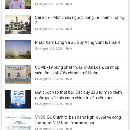
August 06, 2026
0
Sài Gòn – Một chiều ngược nắng Lê Thánh Tôn Kỳ
3
August 06, 2026
0
Pháp Xâm Lăng Và Sự Suy Vong Văn Hoá Bài 4
August 06, 2026
0
COVID-19 bùng phát trở lại ở Đài Loan, ca nhập
viện tăng vọt 70% chỉ sau một tuần
August 05, 2026
0
Đặt cược vào thất bại: Các quỹ đầu tư mạo hiểm
quốc gia và khía cạnh chính trị của vốn rủi ro
August 05, 2026
0
VNCS: Bộ Chính trị ban hành Nghị quyết về công
tác người Việt Nam ở nước ngoài
August 05, 2026
0