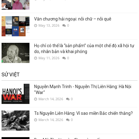
Văn chương hải ngoại: nỗi chữ – nỗi quê
May 13, 2026
0
Họ chỉ có thể là “sản phẩm” của một chế độ xã hội tự
do, nhân bản và khai phóng
May 11, 2026
0
SỬ VIỆT
Nguyễn Mạnh Trinh - Nguyễn Thị Liên Hằng: Hà Nội
"War"
March 14, 2026
0
Ts Nguyễn Liên Hằng: Vì sao miền Bắc chiến thắng?
March 14, 2026
0