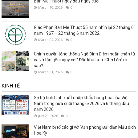
Ban Mê Thuột ngày đầu ngày cuối
March 10, 2026
0
Giáo Phận Ban Mê Thuột 55 năm nhìn lại 22 tháng 6
năm 1967 – 22 tháng 6 năm 2022
March 07, 2026
0
Chính quyền tổng thống Ngô Đình Diệm ngăn chận từ
xa và tận gốc nguy cơ “ Đặc khu tự trị Chợ Lớn” ra
sao?
March 01, 2026
0
KINH TẾ
Sơ bộ tình hình xuất nhập khẩu hàng hóa của Việt
Nam trong nửa cuối tháng 6/2026 và 6 tháng đầu
năm 2026
July 29, 2026
0
Việt Nam bị tố cáo gì với Văn phòng Đại diện Mậu dịch
Hoa Kỳ