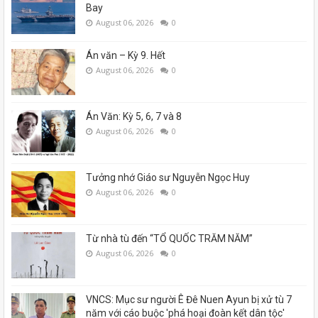
Bay
August 06, 2026
0
Án văn – Kỳ 9. Hết
August 06, 2026
0
Án Văn: Kỳ 5, 6, 7 và 8
August 06, 2026
0
Tưởng nhớ Giáo sư Nguyễn Ngọc Huy
August 06, 2026
0
Từ nhà tù đến “TỔ QUỐC TRĂM NĂM”
August 06, 2026
0
VNCS: Mục sư người Ê Đê Nuen Ayun bị xử tù 7
năm với cáo buộc 'phá hoại đoàn kết dân tộc'