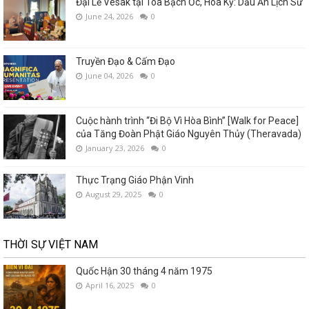
Đại Lễ Vesak tại Tòa Bạch Ốc, Hoa Kỳ: Dấu Ấn Lịch Sử
June 24, 2026
0
Truyền Đạo & Cấm Đạo
June 04, 2026
0
Cuộc hành trình “Đi Bộ Vì Hòa Bình” [Walk for Peace]
của Tăng Đoàn Phật Giáo Nguyên Thủy (Theravada)
January 23, 2026
0
Thực Trạng Giáo Phận Vinh
August 29, 2025
0
THỜI SỰ VIỆT NAM
Quốc Hận 30 tháng 4 năm 1975
April 16, 2025
0