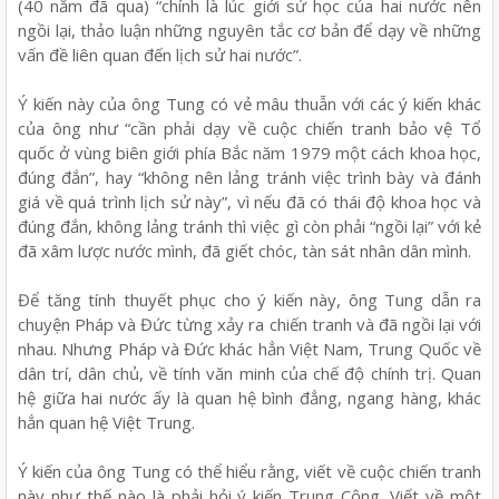
(40 năm đã qua) “chính là lúc giới sử học của hai nước nên
ngồi lại, thảo luận những nguyên tắc cơ bản để dạy về những
vấn đề liên quan đến lịch sử hai nước”.
Ý kiến này của ông Tung có vẻ mâu thuẫn với các ý kiến khác
của ông như “cần phải dạy về cuộc chiến tranh bảo vệ Tổ
quốc ở vùng biên giới phía Bắc năm 1979 một cách khoa học,
đúng đắn”, hay “không nên lảng tránh việc trình bày và đánh
giá về quá trình lịch sử này”, vì nếu đã có thái độ khoa học và
đúng đắn, không lảng tránh thì việc gì còn phải “ngồi lại” với kẻ
đã xâm lược nước mình, đã giết chóc, tàn sát nhân dân mình.
Để tăng tính thuyết phục cho ý kiến này, ông Tung dẫn ra
chuyện Pháp và Đức từng xảy ra chiến tranh và đã ngồi lại với
nhau. Nhưng Pháp và Đức khác hẳn Việt Nam, Trung Quốc về
dân trí, dân chủ, về tính văn minh của chế độ chính trị. Quan
hệ giữa hai nước ấy là quan hệ bình đẳng, ngang hàng, khác
hẳn quan hệ Việt Trung.
Ý kiến của ông Tung có thể hiểu rằng, viết về cuộc chiến tranh
này như thế nào là phải hỏi ý kiến Trung Cộng. Viết về một