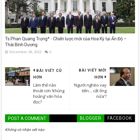
Ts.Phan Quang Trọng* - Chiến lược mới của Hoa Kỳ tại Ấn Độ –
Thái Bình Dương
December 28, 2022
0
BÀI VIẾT MỚI
BÀI VIẾT CŨ
HƠN
HƠN
Làm thế nào
‘Người nghèo vay
thoát cơn ‘khủng
tiền… cất ống
hoảng’ văn hóa
nứa’?
đọc?
BLOGGER
FACEBOOK
POST A COMMENT
Không có nhận xét nào