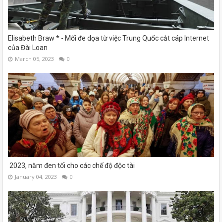
Elisabeth Braw * - Mối đe dọa từ việc Trung Quốc cắt cáp Internet
của Đài Loan
March 05, 2023
0
2023, năm đen tối cho các chế độ độc tài
January 04, 2023
0