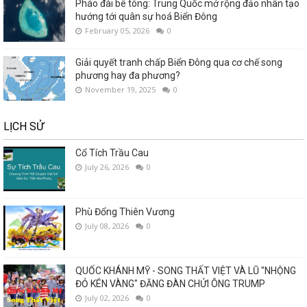
Pháo đài bê tông: Trung Quốc mở rộng đảo nhân tạo
hướng tới quân sự hoá Biển Đông
February 05, 2026
0
Giải quyết tranh chấp Biển Đông qua cơ chế song
phương hay đa phương?
November 19, 2025
0
LỊCH SỬ
Cổ Tích Trầu Cau
July 26, 2026
0
Phù Đổng Thiên Vương
July 08, 2026
0
QUỐC KHÁNH MỸ - SONG THẤT VIỆT VÀ LŨ "NHỘNG
ĐỎ KÉN VÀNG" ĐĂNG ĐÀN CHỬI ÔNG TRUMP
July 02, 2026
0