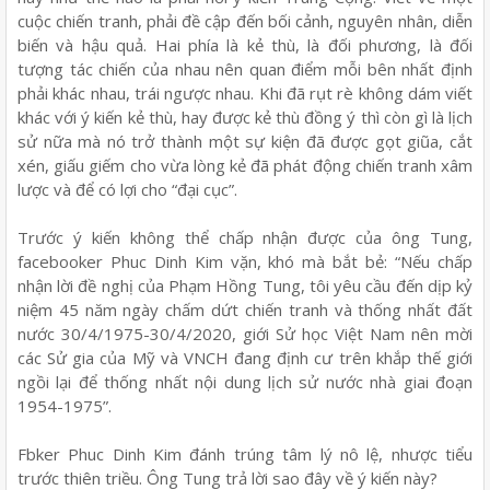
cuộc chiến tranh, phải đề cập đến bối cảnh, nguyên nhân, diễn
biến và hậu quả. Hai phía là kẻ thù, là đối phương, là đối
tượng tác chiến của nhau nên quan điểm mỗi bên nhất định
phải khác nhau, trái ngược nhau. Khi đã rụt rè không dám viết
khác với ý kiến kẻ thù, hay được kẻ thù đồng ý thì còn gì là lịch
sử nữa mà nó trở thành một sự kiện đã được gọt giũa, cắt
xén, giấu giếm cho vừa lòng kẻ đã phát động chiến tranh xâm
lược và để có lợi cho “đại cục”.
Trước ý kiến không thể chấp nhận được của ông Tung,
facebooker Phuc Dinh Kim vặn, khó mà bắt bẻ: “Nếu chấp
nhận lời đề nghị của Phạm Hồng Tung, tôi yêu cầu đến dịp kỷ
niệm 45 năm ngày chấm dứt chiến tranh và thống nhất đất
nước 30/4/1975-30/4/2020, giới Sử học Việt Nam nên mời
các Sử gia của Mỹ và VNCH đang định cư trên khắp thế giới
ngồi lại để thống nhất nội dung lịch sử nước nhà giai đoạn
1954-1975”.
Fbker Phuc Dinh Kim đánh trúng tâm lý nô lệ, nhược tiểu
trước thiên triều. Ông Tung trả lời sao đây về ý kiến này?