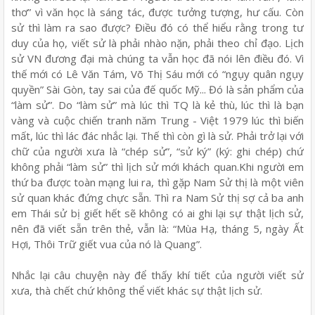
thơ” vì văn học là sáng tác, được tưởng tượng, hư cấu. Còn
sử thì làm ra sao được? Điều đó có thể hiểu rằng trong tư
duy của họ, viết sử là phải nhào nặn, phải theo chỉ đạo. Lịch
sử VN đương đại mà chúng ta vẫn học đã nói lên điều đó. Vì
thế mới có Lê Văn Tám, Võ Thị Sáu mới có “ngụy quân ngụy
quyền” Sài Gòn, tay sai của đế quốc Mỹ... Đó là sản phẩm của
“làm sử”. Do “làm sử” mà lúc thì TQ là kẻ thù, lúc thì là bạn
vàng và cuộc chiến tranh năm Trung - Việt 1979 lúc thì biến
mất, lúc thì lác đác nhắc lại. Thế thì còn gì là sử. Phải trở lại với
chữ của người xưa là “chép sử”, “sử ký” (ký: ghi chép) chứ
không phải “làm sử” thì lịch sử mới khách quan.Khi người em
thứ ba được toàn mạng lui ra, thì gặp Nam Sử thị là một viên
sử quan khác đứng chực sẵn. Thì ra Nam Sử thị sợ cả ba anh
em Thái sử bị giết hết sẽ không có ai ghi lại sự thật lịch sử,
nên đã viết sẵn trên thẻ, vẫn là: “Mùa Hạ, tháng 5, ngày Ất
Hợi, Thôi Trữ giết vua của nó là Quang”.
Nhắc lại câu chuyện này để thấy khí tiết của người viết sử
xưa, thà chết chứ không thể viết khác sự thật lịch sử.