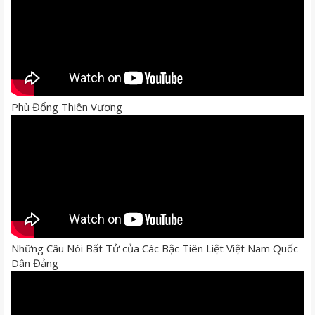
Phù Đổng Thiên Vương
Những Câu Nói Bất Tử của Các Bậc Tiên Liệt Việt Nam Quốc
Dân Đảng