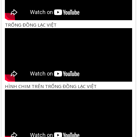
TRỐNG ĐỒNG LẠC VIỆT
HÌNH CHIM TRÊN TRỐNG ĐỒNG LẠC VIỆT