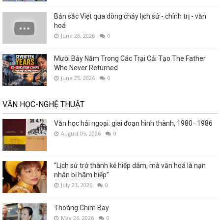
Bản sắc Việt qua dòng chảy lịch sử - chính trị - văn
hoá
June 26, 2026
0
Mười Bảy Năm Trong Các Trại Cải Tạo.The Father
Who Never Returned
June 25, 2026
0
VĂN HỌC-NGHỆ THUẬT
Văn học hải ngoại: giai đoạn hình thành, 1980–1986
August 05, 2026
0
“Lịch sử trở thành kẻ hiếp dâm, mà văn hoá là nạn
nhân bị hãm hiếp”
July 23, 2026
0
Thoáng Chim Bay
May 26, 2026
0