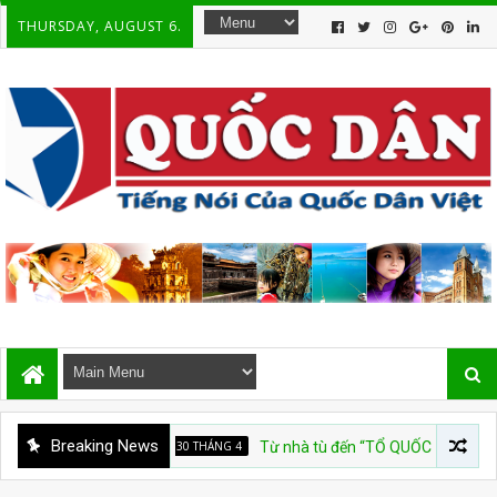
THURSDAY, AUGUST 6.
Breaking News
QUỐC HẬN 30 THÁNG 4
Từ nhà tù đến “TỔ QUỐC TRĂM NĂM”