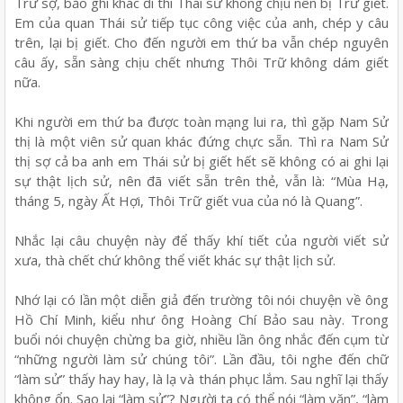
Trữ sợ, bảo ghi khác đi thì Thái sử không chịu nên bị Trữ giết.
Em của quan Thái sử tiếp tục công việc của anh, chép y câu
trên, lại bị giết. Cho đến người em thứ ba vẫn chép nguyên
câu ấy, sẵn sàng chịu chết nhưng Thôi Trữ không dám giết
nữa.
Khi người em thứ ba được toàn mạng lui ra, thì gặp Nam Sử
thị là một viên sử quan khác đứng chực sẵn. Thì ra Nam Sử
thị sợ cả ba anh em Thái sử bị giết hết sẽ không có ai ghi lại
sự thật lịch sử, nên đã viết sẵn trên thẻ, vẫn là: “Mùa Hạ,
tháng 5, ngày Ất Hợi, Thôi Trữ giết vua của nó là Quang”.
Nhắc lại câu chuyện này để thấy khí tiết của người viết sử
xưa, thà chết chứ không thể viết khác sự thật lịch sử.
Nhớ lại có lần một diễn giả đến trường tôi nói chuyện về ông
Hồ Chí Minh, kiểu như ông Hoàng Chí Bảo sau này. Trong
buổi nói chuyện chừng ba giờ, nhiều lần ông nhắc đến cụm từ
“những người làm sử chúng tôi”. Lần đầu, tôi nghe đến chữ
“làm sử” thấy hay hay, là lạ và thán phục lắm. Sau nghĩ lại thấy
không ổn. Sao lại “làm sử”? Người ta có thể nói “làm văn”, “làm