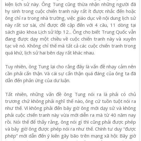
kiện lịch sử này. Ông Tung cũng thừa nhận những người đã
hy sinh trong cuộc chiến tranh này rất ít được nhắc đến hoặc
ông chỉ ra trong nhà trường, việc giáo dục về nội dung lịch sử
này rất sơ sài, chỉ được đề cập đến với 4 câu, 11 dòng tại
sách giáo khoa Lịch sử lớp 12... Ông cho biết Trung Quốc vẫn
đang được dạy một chiều về cuộc chiến tranh này và xuyên
tạc về nó. Không chỉ thế mà tất cả các cuộc chiến tranh trong
quá khứ, lịch sử hai bên dạy rất khác nhau.
Tuy nhiên, ông Tung lại cho rằng đây là vấn đề nhạy cảm nên
cần phải cẩn thận. Và cái sự cẩn thận quá đáng của ông ta đã
dẫn đến phản ứng của dư luận.
Tất nhiên, những vấn đề ông Tung nói ra là phải có chủ
trương chứ không phải nghĩ thế nào, ông cứ tuồn tuột nói ra
như thế. Vì không phải đến bây giờ ông mới dạy sử và không
phải cuộc chiến tranh này vừa mới diễn ra mà từ 40 năm nay
rồi. Nói thế để thấy rằng, ông nói gì thì cũng phải được phép
và bây giờ ông được phép nói ra như thế. Chính tư duy “được
phép” mới dẫn đến ý kiến gây bão trên mạng xã hội: Bây giờ