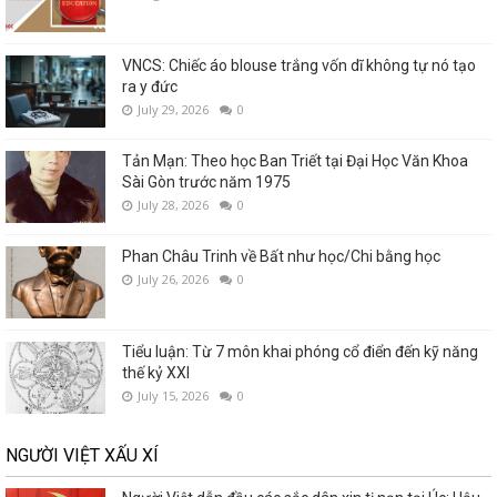
VNCS: Chiếc áo blouse trắng vốn dĩ không tự nó tạo
ra y đức
July 29, 2026
0
Tản Mạn: Theo học Ban Triết tại Đại Học Văn Khoa
Sài Gòn trước năm 1975
July 28, 2026
0
Phan Châu Trinh về Bất như học/Chi bằng học
July 26, 2026
0
Tiểu luận: Từ 7 môn khai phóng cổ điển đến kỹ năng
thế kỷ XXI
July 15, 2026
0
NGƯỜI VIỆT XẤU XÍ