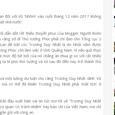
g an đối với Vũ ‘Nhôm’ vào cuối tháng 12 năm 2017 không
 mật nhà nước’.
lối dẫn dắt rất thiếu thuyết phục của blogger Người Buôn
cho rằng sở dĩ Thủ tướng Phúc phải chỉ đạo cho Tổng cục 2
 Lan để bắt cóc Trương Duy Nhất là do Nhất nắm được
ông Phúc còn làm việc ở tỉnh Quảng Nam. Vì nếu quả thực
ì mức độ bê bối của nó chẳng ăn thua gì so với rất nhiều
ng ta là phó thủ tướng và từ sau đó đến nay trở thành thủ
và một luồng dư luận cho rằng Trương Duy Nhất ‘dính’ Vũ
 mà có thể đã khiến Trương Duy Nhất phải ‘mất tích’ ở
 bắt đầu xuất hiện vài tin tức mơ hồ về ‘Trương Duy Nhất
cơ quan ‘có trách nhiệm’ hay báo chí của Việt Nam, mà chỉ
gần gũi với công an.