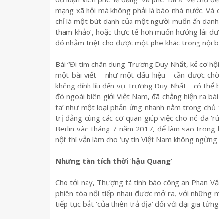
mạng xã hội mà không phải là báo nhà nước. Và c
chỉ là một bút danh của một người muốn ẩn danh
tham khảo’, hoặc thực tế hơn muốn hướng lái dư l
đó nhằm triệt cho được một phe khác trong nội 
Bài “Đi tìm chân dung Trương Duy Nhất, kẻ cơ hội
một bài viết - như một dấu hiệu - cần được chờ
không dính líu đến vụ Trương Duy Nhất - có thể b
đó ngoài biên giới Việt Nam, đã chẳng hiện ra b
ta’ như một loại phản ứng nhanh nằm trong chủ t
trị đảng cùng các cơ quan giúp việc cho nó đã ‘r
Berlin vào tháng 7 năm 2017, để làm sao trong l
nội’ thì vẫn làm cho ‘uy tín Việt Nam không ngừng
Nhưng tàn tích thời ‘hậu Quang’
Cho tới nay, Thượng tá tình báo công an Phan Vă
phiên tòa nối tiếp nhau được mở ra, với những 
tiếp tục bắt ‘của thiên trả địa’ đối với đại gia t