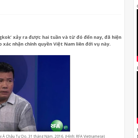
kok’ xảy ra được hai tuần và từ đó đến nay, đã hiện
p xác nhận chính quyền Việt Nam liên đới vụ này.
i Á Châu Tự Do, 31 tháng Năm, 2016. (Hình: RFA Vietnamese)