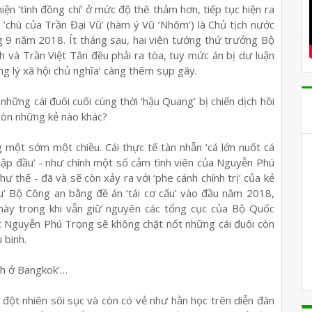
ện ‘tình đồng chí’ ở mức độ thê thảm hơn, tiếp tục hiện ra
‘chú của Trần Đại Vũ’ (hàm ý Vũ ‘Nhôm’) là Chủ tịch nước
g 9 năm 2018. Ít tháng sau, hai viên tướng thứ trưởng Bộ
nh và Trần Việt Tân đều phải ra tòa, tuy mức án bị dư luận
công lý xã hội chủ nghĩa’ càng thêm sụp gãy.
hững cái đuôi cuối cùng thời ‘hậu Quang’ bị chiến dịch hồi
còn những kẻ nào khác?
g một sớm một chiều. Cái thực tế tàn nhẫn ‘cá lớn nuốt cá
 dập đầu’ - như chính một số cảm tình viên của Nguyễn Phú
 thế - đã và sẽ còn xảy ra với ‘phe cánh chính trị’ của kẻ
áu’ Bộ Công an bằng đề án ‘tái cơ cấu’ vào đầu năm 2018,
này trong khi vẫn giữ nguyên các tổng cục của Bộ Quốc
ớc Nguyễn Phú Trọng sẽ không chặt nốt những cái đuôi còn
 binh.
ch ở Bangkok’…
đột nhiên sôi sục và còn có vẻ như hằn học trên diễn đàn