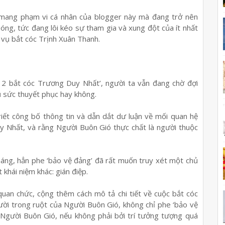
mang phạm vi cá nhân của blogger này mà đang trở nên
bóng, tức đang lôi kéo sự tham gia và xung đột của ít nhất
u vụ bắt cóc Trịnh Xuân Thanh.
2 bắt cóc Trương Duy Nhất’, người ta vẫn đang chờ đợi
 sức thuyết phục hay không.
riết công bố thông tin và dẫn dắt dư luận về mối quan hệ
y Nhất, và rằng Người Buôn Gió thực chất là người thuộc
háng, hẳn phe ‘bảo vệ đảng’ đã rất muốn truy xét một chủ
khái niệm khác: gián điệp.
 quan chức, cộng thêm cách mô tả chi tiết về cuộc bắt cóc
ời trong ruột của Người Buôn Gió, không chỉ phe ‘bảo vệ
 Người Buôn Gió, nếu không phải bởi trí tưởng tượng quá