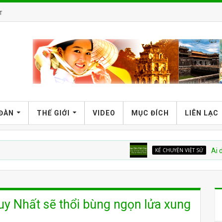
T
 ĐÀN
THẾ GIỚI
VIDEO
MỤC ĐÍCH
LIÊN LẠC
KỂ CHUYỆN VIỆT SỬ
Ai dạy dân V
y Nhất sẽ thổi bùng ngọn lửa xung