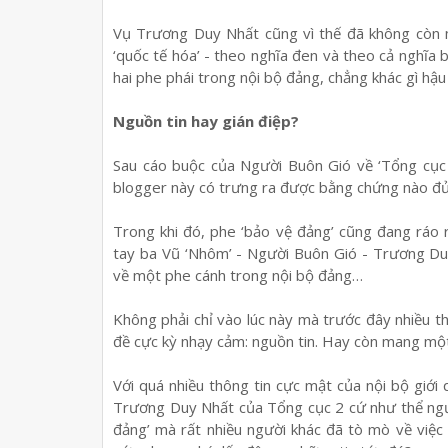
Vụ Trương Duy Nhất cũng vì thế đã không còn 
‘quốc tế hóa’ - theo nghĩa đen và theo cả nghĩa 
hai phe phái trong nội bộ đảng, chẳng khác gì hậ
Nguồn tin hay gián điệp?
Sau cáo buộc của Người Buôn Gió về ‘Tổng cục 
blogger này có trưng ra được bằng chứng nào đủ
Trong khi đó, phe ‘bảo vệ đảng’ cũng đang ráo 
tay ba Vũ ‘Nhôm’ - Người Buôn Gió - Trương Du
về một phe cánh trong nội bộ đảng…
Không phải chỉ vào lúc này mà trước đây nhiều t
đề cực kỳ nhạy cảm: nguồn tin. Hay còn mang một 
Với quá nhiều thông tin cực mật của nội bộ giới
Trương Duy Nhất của Tổng cục 2 cứ như thể ngư
đảng’ mà rất nhiều người khác đã tò mò về việc