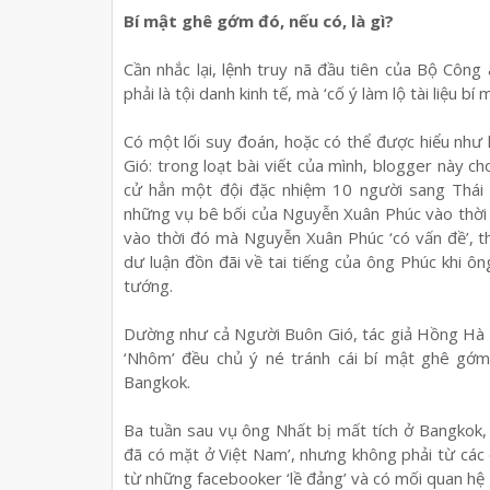
Bí mật ghê gớm đó, nếu có, là gì?
Cần nhắc lại, lệnh truy nã đầu tiên của Bộ Côn
phải là tội danh kinh tế, mà ‘cố ý làm lộ tài liệu bí
Có một lối suy đoán, hoặc có thể được hiểu như 
Gió: trong loạt bài viết của mình, blogger này 
cử hẳn một đội đặc nhiệm 10 người sang Thái
những vụ bê bối của Nguyễn Xuân Phúc vào thời 
vào thời đó mà Nguyễn Xuân Phúc ‘có vấn đề’, th
dư luận đồn đãi về tai tiếng của ông Phúc khi ô
tướng.
Dường như cả Người Buôn Gió, tác giả Hồng Hà 
‘Nhôm’ đều chủ ý né tránh cái bí mật ghê gớm
Bangkok.
Ba tuần sau vụ ông Nhất bị mất tích ở Bangkok,
đã có mặt ở Việt Nam’, nhưng không phải từ các 
từ những facebooker ‘lề đảng’ và có mối quan hệ 