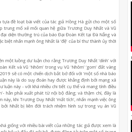
à tựa đề loạt bài viết của tác giả Hồng Hà gửi cho một số
 tập trung mổ xẻ mối quan hệ giữa Trương Duy Nhất và Vũ
 đại diện thường trú của báo Đại Đoàn Kết tại Đà Nẵng và
c biệt nhấn mạnh ông Nhất là ‘đệ’ của bí thư thành ủy thời
yền một luồng dư luận cho rằng Trương Duy Nhất ‘dính’ với
Đoàn Kết và Vũ ‘Nhôm’ trong vụ Vũ ‘Nhôm’ ‘gom’ đất vàng
 2019 sẽ có một chiến dịch bắt bớ đối với ‘một số nhà báo
 luận này là do suy đoán hay được khẳng định bởi mạng xã
dư luận này - với khá nhiều chi tiết cụ thể và mang tính điều
- hẳn phải xuất phát từ nội bộ đảng; và thậm chí, đây là
m này, khi Trương Duy Nhất ‘mất tích’, nhấn mạnh việc ông
 bởi Nhất bị liên đới trách nhiệm hình sự trong vụ án Vũ
khá giống với nhiều bài viết của những tác giả được xem là
ề nội bộ và đấu đá nội bộ, được đăng tải trên một số trang