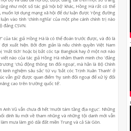
ũng như một số tác giả ‘nội bộ’ khác, Hồng Hà rất có thể
, muốn lợi dụng mạng xã hội để dư luận được ‘rộng đường
uận vào tính ‘chính nghĩa’ của một phe cánh chính trị nào
bộ đảng CSVN.
!” của tác giả Hồng Hà là có thể đoán trước được, và đó là
 đợi xuất hiện. Bởi đơn giản là nếu chính quyền Việt Nam
ị ‘mất tích’ hoặc bị bắt cóc tại Bangkok hay ở một nơi nào
ài viết nào của tác giả Hồng Hà nhằm thanh minh cho ‘đảng
rương ‘chủ động thông tin đối ngoại’, mà hẳn là Bộ Chính
út kinh nghiệm sâu sắc’ từ vụ ‘bắt cóc Trịnh Xuân Thanh’ ở
úc vẫn giữ được quan điểm ‘hy sinh đối ngoại để xử lý đối
 nâng cao trên trường quốc tế’.
n Anh Vũ vẫn chưa đi hết ‘mười tám tầng địa ngục’. Những
mối dính líu mới về tham nhũng và những tội danh mới vẫn
ừng làm mưa làm gió dải đất miền Trung và cả Sài Gòn.