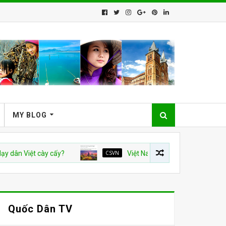
MY BLOG
iệt cày cấy?
CSVN
Việt Nam và con số tăng trưởng 10%: Bài
Quốc Dân TV