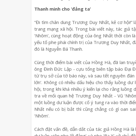
Thanh minh cho ‘đảng ta’
“Đi tìm chân dung Trương Duy Nhất, kẻ cơ hội!” l
trang mạng xã hội. Trong bài viết này, tác giả
‘Nhôm’, cùng hoạt động của ông Nhất thời còn là
yếu tố phe phái chính trị của Trương Duy Nhất, đặ
đó là Nguyễn Bá Thanh.
Cùng thời điểm bài viết của Hồng Hà, đã lan tru
ông Đinh Đức Lập - cựu tổng biên tập báo Đại 
từ trụ sở của tờ báo này, và sau tết nguyên đán
lớn’. Không có nhiều dấu hiệu cho thấy luồng dư
hội, trong khi khá nhiều ý kiến lại cho rằng luồng 
tra về mối quan hệ Trương Duy Nhất - Vũ ‘Nhôm’
một luồng dư luận được cố ý tung ra vào thời điể
Nhất nếu có bị bắt thì cũng chẳng có gì oan sai
‘Nhôm’.
Cách đặt vấn đề, dẫn dắt của tác giả Hồng Hà là 
dư luận viên phe ‘lề đảng’ và phe ‘Ba X’ về chủ đ