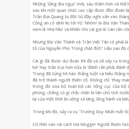
Những ‘tầng địa ngục’ mới, sâu thẳm hơn và thể hi
sau khi một quan chức cao cấp được đồn đoán là 
Trần Đại Quang bị đột tử đầy nghi vấn vào thán
Công an có dính líu tới Vũ ‘Nhôm’ là Bùi Văn Thà
xem là ‘nhẹ hều’ và khiến cho cái gọi là ‘cán cân 
Nhưng Bùi Văn Thành và Trần Việt Tân có phải là n
tố của Nguyễn Phú Trọng chặt đứt? Liệu sau đó 
Cái gì đã được dự đoán thì đã và sẽ xảy ra tron
bé’ hay trần trụi hơn nữa là ‘đánh rắn phải đánh
Trọng đã từng hô hào thẳng tuột và hiếu thắng như
đã trở thành người thiên cổ. Không chỉ ‘thay m
trong đó xóa bỏ toàn bộ các tổng cục của bộ 
phòng, chẳng có gì chắc chắn là tân chủ tịch nư
lại của một thời ăn uống xả láng, lộng hành và kiêu
Trong khi đó, xảy ra vụ ‘Trương Duy Nhất mất tí
Cứ nhìn vào cái cách mà blogger Người Buôn Gió 