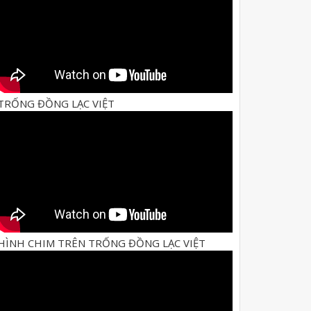
TRỐNG ĐỒNG LẠC VIỆT
HÌNH CHIM TRÊN TRỐNG ĐỒNG LẠC VIỆT