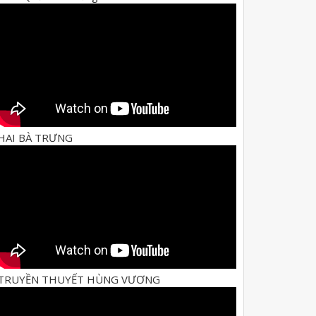
HAI BÀ TRƯNG
TRUYỀN THUYẾT HÙNG VƯƠNG