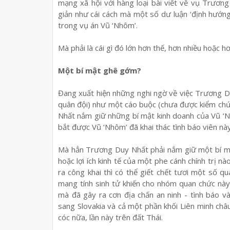
mạng xã hội với hàng loại bài viết về vụ Trươn
giản như cái cách mà một số dư luận ‘định hướng
trong vụ án Vũ ‘Nhôm’.
Mà phải là cái gì đó lớn hơn thế, hơn nhiều hoặc hơ
Một bí mật ghê gớm?
Đang xuất hiện những nghi ngờ về việc Trương Du
quân đội) như một cáo buộc (chưa được kiểm chứn
Nhất nắm giữ những bí mật kinh doanh của Vũ ‘Nh
bắt được Vũ ‘Nhôm’ đã khai thác tình báo viên n
Mà hẳn Trương Duy Nhất phải nắm giữ một bí mậ
hoặc lợi ích kinh tế của một phe cánh chính trị 
ra công khai thì có thể giết chết tươi một số 
mang tính sinh tử khiến cho nhóm quan chức này
mà đã gây ra cơn địa chấn an ninh - tình báo 
sang Slovakia và cả một phần khối Liên minh châ
cóc nữa, lần này trên đất Thái.