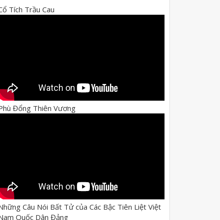
Cổ Tích Trầu Cau
Phù Đổng Thiên Vương
Những Câu Nói Bất Tử của Các Bậc Tiên Liệt Việt
Nam Quốc Dân Đảng