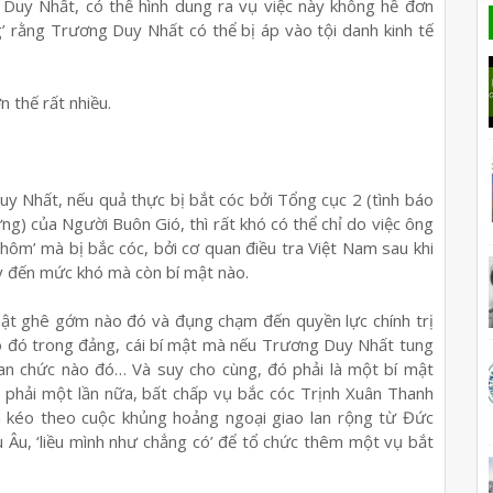
g Duy Nhất, có thể hình dung ra vụ việc này không hề đơn
’ rằng Trương Duy Nhất có thể bị áp vào tội danh kinh tế
n thế rất nhiều.
y Nhất, nếu quả thực bị bắt cóc bởi Tổng cục 2 (tình báo
g) của Người Buôn Gió, thì rất khó có thể chỉ do việc ông
ôm’ mà bị bắc cóc, bởi cơ quan điều tra Việt Nam sau khi
ày đến mức khó mà còn bí mật nào.
t ghê gớm nào đó và đụng chạm đến quyền lực chính trị
nào đó trong đảng, cái bí mật mà nếu Trương Duy Nhất tung
quan chức nào đó… Và suy cho cùng, đó phải là một bí mật
 phải một lần nữa, bất chấp vụ bắc cóc Trịnh Xuân Thanh
và kéo theo cuộc khủng hoảng ngoại giao lan rộng từ Đức
u Âu, ‘liều mình như chẳng có’ để tổ chức thêm một vụ bắt