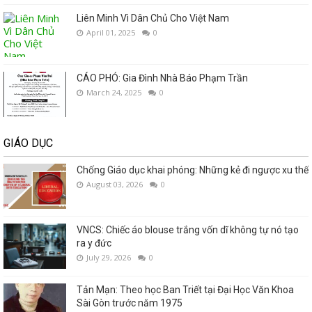
Liên Minh Vì Dân Chủ Cho Việt Nam
April 01, 2025
0
CÁO PHÓ: Gia Đình Nhà Báo Phạm Trần
March 24, 2025
0
GIÁO DỤC
Chống Giáo dục khai phóng: Những kẻ đi ngược xu thế
August 03, 2026
0
VNCS: Chiếc áo blouse trắng vốn dĩ không tự nó tạo
ra y đức
July 29, 2026
0
Tản Mạn: Theo học Ban Triết tại Đại Học Văn Khoa
Sài Gòn trước năm 1975