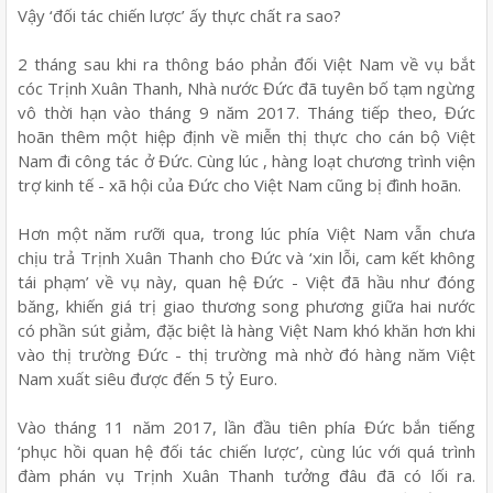
Vậy ‘đối tác chiến lược’ ấy thực chất ra sao?
2 tháng sau khi ra thông báo phản đối Việt Nam về vụ bắt
cóc Trịnh Xuân Thanh, Nhà nước Đức đã tuyên bố tạm ngừng
vô thời hạn vào tháng 9 năm 2017. Tháng tiếp theo, Đức
hoãn thêm một hiệp định về miễn thị thực cho cán bộ Việt
Nam đi công tác ở Đức. Cùng lúc , hàng loạt chương trình viện
trợ kinh tế - xã hội của Đức cho Việt Nam cũng bị đình hoãn.
Hơn một năm rưỡi qua, trong lúc phía Việt Nam vẫn chưa
chịu trả Trịnh Xuân Thanh cho Đức và ‘xin lỗi, cam kết không
tái phạm’ về vụ này, quan hệ Đức - Việt đã hầu như đóng
băng, khiến giá trị giao thương song phương giữa hai nước
có phần sút giảm, đặc biệt là hàng Việt Nam khó khăn hơn khi
vào thị trường Đức - thị trường mà nhờ đó hàng năm Việt
Nam xuất siêu được đến 5 tỷ Euro.
Vào tháng 11 năm 2017, lần đầu tiên phía Đức bắn tiếng
‘phục hồi quan hệ đối tác chiến lược’, cùng lúc với quá trình
đàm phán vụ Trịnh Xuân Thanh tưởng đâu đã có lối ra.