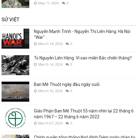
May 11, 2026
0
SỬ VIỆT
Nguyễn Mạnh Trinh - Nguyễn Thị Liên Hằng: Hà Nội
"War"
March 14, 2026
0
Ts Nguyễn Liên Hằng: Vì sao miền Bắc chiến thắng?
March 14, 2026
0
Ban Mê Thuột ngày đầu ngày cuối
March 10, 2026
0
Giáo Phận Ban Mê Thuột 55 năm nhìn lại 22 tháng 6
năm 1967 – 22 tháng 6 năm 2022
March 07, 2026
0
Chính quyền tổng thống Ngô Đình Diệm ngăn chận từ