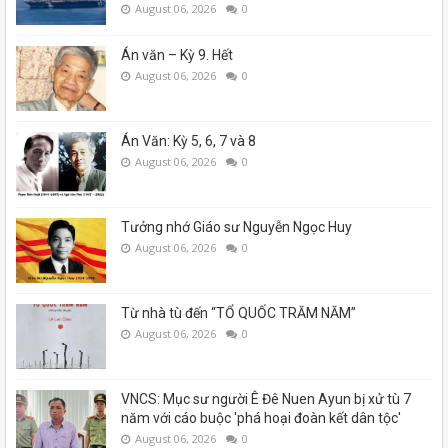
August 06, 2026
0
Án văn – Kỳ 9. Hết
August 06, 2026
0
Án Văn: Kỳ 5, 6, 7 và 8
August 06, 2026
0
Tưởng nhớ Giáo sư Nguyễn Ngọc Huy
August 06, 2026
0
Từ nhà tù đến “TỔ QUỐC TRĂM NĂM”
August 06, 2026
0
VNCS: Mục sư người Ê Đê Nuen Ayun bị xử tù 7
năm với cáo buộc 'phá hoại đoàn kết dân tộc'
August 06, 2026
0