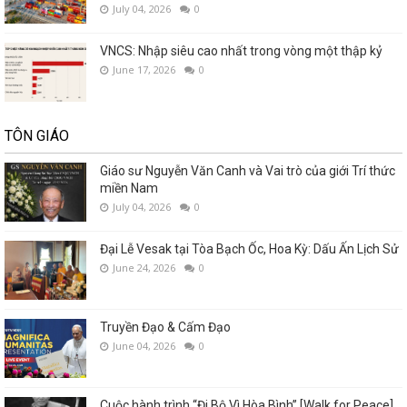
July 04, 2026
0
VNCS: Nhập siêu cao nhất trong vòng một thập kỷ
June 17, 2026
0
TÔN GIÁO
Giáo sư Nguyễn Văn Canh và Vai trò của giới Trí thức
miền Nam
July 04, 2026
0
Đại Lễ Vesak tại Tòa Bạch Ốc, Hoa Kỳ: Dấu Ấn Lịch Sử
June 24, 2026
0
Truyền Đạo & Cấm Đạo
June 04, 2026
0
Cuộc hành trình “Đi Bộ Vì Hòa Bình” [Walk for Peace]