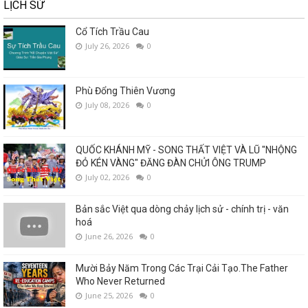
LỊCH SỬ
Cổ Tích Trầu Cau
July 26, 2026
0
Phù Đổng Thiên Vương
July 08, 2026
0
QUỐC KHÁNH MỸ - SONG THẤT VIỆT VÀ LŨ "NHỘNG
ĐỎ KÉN VÀNG" ĐĂNG ĐÀN CHỬI ÔNG TRUMP
July 02, 2026
0
Bản sắc Việt qua dòng chảy lịch sử - chính trị - văn
hoá
June 26, 2026
0
Mười Bảy Năm Trong Các Trại Cải Tạo.The Father
Who Never Returned
June 25, 2026
0