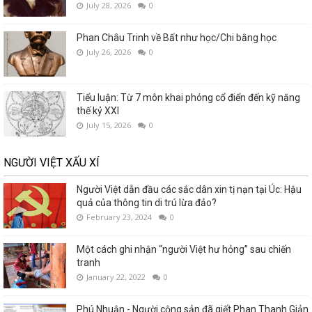
July 28, 2026
0
Phan Châu Trinh về Bất như học/Chi bằng học
July 26, 2026
0
Tiểu luận: Từ 7 môn khai phóng cổ điển đến kỹ năng
thế kỷ XXI
July 15, 2026
0
NGƯỜI VIỆT XẤU XÍ
Người Việt dẫn đầu các sắc dân xin tị nạn tại Úc: Hậu
quả của thông tin di trú lừa đảo?
February 23, 2024
0
Một cách ghi nhận “người Việt hư hỏng” sau chiến
tranh
January 22, 2022
0
Phú Nhuận - Người cộng sản đã giết Phan Thanh Giản