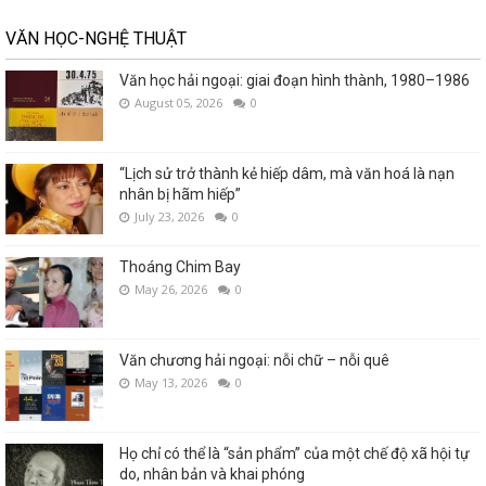
VĂN HỌC-NGHỆ THUẬT
Văn học hải ngoại: giai đoạn hình thành, 1980–1986
August 05, 2026
0
“Lịch sử trở thành kẻ hiếp dâm, mà văn hoá là nạn
nhân bị hãm hiếp”
July 23, 2026
0
Thoáng Chim Bay
May 26, 2026
0
Văn chương hải ngoại: nỗi chữ – nỗi quê
May 13, 2026
0
Họ chỉ có thể là “sản phẩm” của một chế độ xã hội tự
do, nhân bản và khai phóng