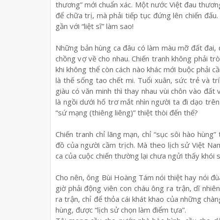
th
ươ
ng” m
ớ
i chu
ẩ
n xác. M
ộ
t n
ướ
c Vi
ệ
t đau th
ươ
n
đ
ể
ch
ữ
a tr
ị
, mà ph
ả
i ti
ế
p t
ụ
c đ
ứ
ng lên chi
ế
n đ
ấ
u.
g
ầ
n v
ớ
i “li
ệ
t sĩ” làm sao!
Nh
ữ
ng b
ả
n hùng ca đâu có làm màu m
ỡ
đ
ấ
t đai,
ch
ồ
ng v
ợ
v
ề
cho nhau. Chi
ế
n tranh không ph
ả
i tr
khi không th
ể
còn cách nào khác m
ớ
i bu
ộ
c ph
ả
i c
ầ
là th
ế
s
ố
ng tao ch
ế
t mi. Tu
ổ
i xuân, s
ứ
c tr
ẻ
và trí
giàu có văn minh thì thay nhau vùi chôn vào đ
ấ
t 
là ng
ồ
i d
ướ
i h
ố
tr
ơ
m
ắ
t nhìn ng
ườ
i ta đi d
ạ
o trê
“s
ứ
m
ạ
ng (thiêng liêng)” thi
ệ
t thòi đ
ế
n th
ế
?
Chi
ế
n tranh ch
ỉ
lãng m
ạ
n, ch
ỉ
“s
ụ
c sôi hào hùng” 
đ
ồ
c
ủ
a ng
ườ
i c
ầ
m tr
ị
ch. Mà theo l
ị
ch s
ử
Vi
ệ
t Nam
ca c
ủ
a cu
ộ
c chi
ế
n th
ườ
ng l
ạ
i ch
ư
a ng
ử
i th
ấ
y khói 
Cho nên, ông Bùi Hoàng Tám nói thi
ệ
t hay nói đù
gi
ờ
ph
ả
i đ
ộ
ng viên con cháu ông ra tr
ậ
n, dĩ nhiê
ra tr
ậ
n, ch
ỉ
đ
ể
th
ỏ
a cái khát khao c
ủ
a nh
ữ
ng chàng
hùng, đ
ượ
c “l
ị
ch s
ử
ch
ọ
n làm đi
ể
m t
ự
a”.