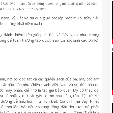
17/2/1979 - nhân dân sẽ không quên trong một buổi kỷ niệm 27 năm
Việt Trung ở Hà Nội hôm 17/2/2016
 hành, k
ỷ
lu
ậ
t và thi đua gi
ữ
a các l
ớ
p m
ộ
t ít, r
ồ
i th
ầ
y hi
ệ
u
ghe nh
ữ
ng khái ni
ệ
m xa l
ạ
.
g đánh chi
ế
m biên gi
ớ
i phía B
ắ
c và Tây Nam, nhà tr
ườ
ng
ộ
ng đ
ể
toàn tr
ườ
ng t
ậ
p d
ượ
t, s
ắ
p t
ớ
i h
ọ
c sinh các l
ớ
p l
ớ
n
ình, n
ơ
i tôi đ
ọ
c t
ấ
t c
ả
các quy
ể
n sách c
ủ
a ba, má, các anh
 r
ấ
t h
ấ
p d
ẫ
n nh
ư
Chi
ế
n tranh Vi
ệ
t Nam và s
ự
đ
ổ
i màu da
ợ
c m
ấ
y ph
ầ
n, ch
ỉ
nh
ớ
là tác gi
ả
b
ả
o quân M
ỹ
c
ố
thay đ
ổ
i
 và có nh
ữ
ng th
ứ
r
ấ
t gây tò mò nh
ư
hàng rào đi
ệ
n t
ử
Mc
 đ
ươ
ng d
ễ
hi
ể
u h
ơ
n nh
ư
Hòn Đ
ấ
t, Gia đình má B
ả
y. Nhi
ề
u
u
ổ
i m
ớ
i l
ớ
n, b
ắ
t đ
ầ
u có rung đ
ộ
ng đ
ầ
u đ
ờ
i, Hoa đ
ỏ
ph
ầ
n
i nh
ỡ
nh
ỡ
, và Hoa xanh cho các em bé nhi đ
ồ
ng. Tu
ổ
i hoa