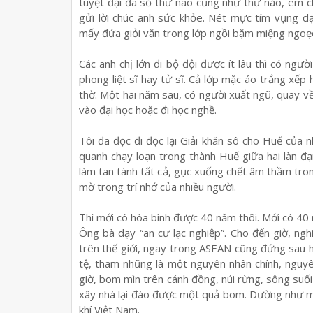
tuy
ệ
t đ
ạ
i đa s
ố
th
ư
nào cũng nh
ư
th
ư
nào, em c
g
ử
i l
ờ
i chúc anh s
ứ
c kh
ỏ
e. Nét m
ự
c tím v
ụ
ng d
m
ấ
y đ
ứ
a gi
ỏ
i văn trong l
ớ
p ng
ồ
i b
ặ
m mi
ệ
ng ngo
ẹ
Các anh ch
ị
l
ớ
n đi b
ộ
đ
ộ
i đ
ượ
c ít lâu thì có ng
ườ
phong li
ệ
t sĩ hay t
ử
sĩ. C
ả
l
ớ
p m
ặ
c áo tr
ắ
ng x
ế
p 
th
ờ
. M
ộ
t hai năm sau, có ng
ườ
i xu
ấ
t ngũ, quay v
vào đ
ạ
i h
ọ
c ho
ặ
c đi h
ọ
c ngh
ề
.
Tôi đã đ
ọ
c đi đ
ọ
c l
ạ
i Gi
ả
i khăn sô cho Hu
ế
c
ủ
a n
quanh ch
ạ
y lo
ạ
n trong thành Hu
ế
gi
ữ
a hai làn đ
ạ
làm tan tành t
ấ
t c
ả
, g
ụ
c xu
ố
ng ch
ế
t âm th
ầ
m tro
m
ờ
trong trí nh
ớ
c
ủ
a nhi
ề
u ng
ườ
i.
Thì m
ớ
i có hòa bình đ
ượ
c 40 năm thôi. M
ớ
i có 40
Ông bà d
ạ
y “an c
ư
l
ạ
c nghi
ệ
p”. Cho đ
ế
n gi
ờ
, ngh
trên th
ế
gi
ớ
i, ngay trong ASEAN cũng đ
ứ
ng sau 
t
ệ
, tham nhũng là m
ộ
t nguyên nhân chính, nguyê
gi
ờ
, bom mìn trên cánh đ
ồ
ng, núi r
ừ
ng, sông su
ố
xây nhà l
ạ
i đào đ
ượ
c m
ộ
t qu
ả
bom. D
ườ
ng nh
ư
m
khí Vi
ệ
t Nam.