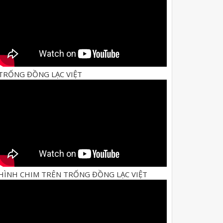
TRỐNG ĐỒNG LẠC VIỆT
HÌNH CHIM TRÊN TRỐNG ĐỒNG LẠC VIỆT