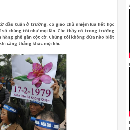
c
ờ
đ
ầ
u tu
ầ
n
ở
tr
ườ
ng, cô giáo ch
ủ
nhi
ệ
m lùa h
ế
t h
ọ
c
ĩ s
ố
chúng tôi nh
ư
m
ọ
i l
ầ
n. Các th
ầ
y cô trong tr
ườ
ng
ên hàng gh
ế
g
ầ
n c
ộ
t c
ờ
. Chúng tôi không đ
ứ
a nào bi
ế
t
khí căng th
ẳ
ng khác m
ọ
i khi.