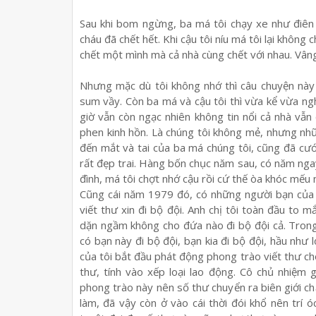
Sau khi bom ng
ừ
ng, ba má tôi ch
ạ
y xe nh
ư
điên
cháu đã ch
ế
t h
ế
t. Khi c
ậ
u tôi níu má tôi l
ạ
i không c
ch
ế
t m
ộ
t mình mà c
ả
nhà cùng ch
ế
t v
ớ
i nhau. Vân
Nh
ư
ng m
ặ
c dù tôi không nh
ớ
thì câu chuy
ệ
n này
sum v
ầ
y. Còn ba má và c
ậ
u tôi thì v
ừ
a k
ể
v
ừ
a ng
gi
ờ
v
ẫ
n còn ng
ạ
c nhiên không tin n
ổ
i c
ả
nhà v
ẫ
n
phen kinh h
ồ
n. Là chúng tôi không m
ẻ
, nh
ư
ng nh
đ
ế
n m
ắ
t và tai c
ủ
a ba má chúng tôi, cũng đã c
ư
r
ấ
t đ
ẹ
p trai. Hàng b
ố
n ch
ụ
c năm sau, có năm nga
đình, má tôi ch
ợ
t nh
ớ
c
ậ
u r
ồ
i c
ứ
th
ế
òa khóc m
ế
u 
Cũng cái năm 1979 đó, có nh
ữ
ng ng
ườ
i b
ạ
n c
ủ
a
vi
ế
t th
ư
xin đi b
ộ
đ
ộ
i. Anh ch
ị
tôi toàn đ
ầ
u to m
d
ặ
n ng
ầ
m không cho đ
ứ
a nào đi b
ộ
đ
ộ
i c
ả
. Tron
có b
ạ
n này đi b
ộ
đ
ộ
i, b
ạ
n kia đi b
ộ
đ
ộ
i, h
ầ
u nh
ư
l
c
ủ
a tôi b
ắ
t đ
ầ
u phát đ
ộ
ng phong trào vi
ế
t th
ư
ch
th
ư
, tính vào x
ế
p lo
ạ
i lao đ
ộ
ng. Cô ch
ủ
nhi
ệ
m g
phong trào này nên s
ố
th
ư
chuy
ể
n ra biên gi
ớ
i ch
làm, đã v
ậ
y còn
ở
vào cái th
ờ
i đói kh
ổ
nên trí ó