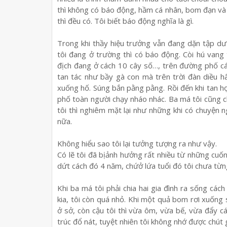
thì không có báo đ
ộ
ng, h
ầ
m cá nhân, bom đ
ạ
n và
thì đ
ề
u có. Tôi bi
ế
t báo đ
ộ
ng nghĩa là gì.
Trong khi th
ầ
y hi
ệ
u tr
ưở
ng v
ẫ
n đang d
ặ
n t
ậ
p d
ư
tôi đang
ở
tr
ườ
ng thì có báo đ
ộ
ng. Còi hú vang 
đ
ị
ch đang
ở
cách 10 cây s
ố
…, trên đ
ườ
ng ph
ố
cá
tan tác nh
ư
b
ầ
y gà con mà trên tr
ờ
i đàn di
ề
u h
xu
ố
ng h
ố
. Súng b
ắ
n p
ằ
ng p
ằ
ng. R
ồ
i đ
ế
n khi tan h
ph
ố
toàn ng
ườ
i ch
ạ
y nháo nhác. Ba má tôi cũng c
tôi thì nghiêm m
ặ
t l
ạ
i nh
ư
nh
ữ
ng khi có chuy
ệ
n n
n
ữ
a.
Không hi
ể
u sao tôi l
ạ
i t
ưở
ng t
ượ
ng ra nh
ư
v
ậ
y.
Có l
ẽ
tôi đã b
ị
ả
nh h
ưở
ng r
ấ
t nhi
ề
u t
ừ
nh
ữ
ng cu
ố
d
ứ
t cách đó 4 năm, ch
ứ
ở
l
ứ
a tu
ổ
i đó tôi ch
ư
a t
ừ
n
Khi ba má tôi ph
ả
i chia hai gia đình ra s
ố
ng cách
kia, tôi còn quá nh
ỏ
. Khi m
ộ
t qu
ả
bom r
ơ
i xu
ố
ng 
ở
s
ở
, còn c
ậ
u tôi thì v
ừ
a ôm, v
ừ
a b
ế
, v
ừ
a đ
ẩ
y c
trúc đ
ổ
nát, tuy
ệ
t nhiên tôi không nh
ớ
đ
ượ
c chút g