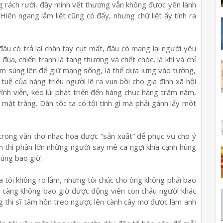
g rách r
ướ
i, đ
ầ
y mình v
ế
t th
ươ
ng v
ẫ
n không đ
ượ
c yên lành
 Hiên ngang l
ẫ
m li
ệ
t cũng có đ
ấ
y, nh
ư
ng ch
ữ
li
ệ
t
ấ
y tính ra
 đâu có tr
ả
l
ạ
i chân tay c
ụ
t m
ấ
t, đâu có mang l
ạ
i ng
ườ
i yêu
ò đùa, chi
ế
n tranh là tang th
ươ
ng và ch
ế
t chóc, là khi và ch
ỉ
m súng lên đ
ể
gi
ữ
m
ạ
ng s
ố
ng, là th
ế
d
ự
a l
ư
ng vào t
ườ
ng,
 tu
ệ
c
ủ
a hàng tri
ệ
u ng
ườ
i l
ẽ
ra vun b
ồ
i cho gia đình xã h
ộ
i
vĩnh vi
ễ
n, kéo lùi phát tri
ể
n đ
ế
n hàng ch
ụ
c hàng trăm năm,
n m
ặ
t trăng. Dân t
ộ
c ta có t
ộ
i tình gì mà ph
ả
i gánh l
ấ
y m
ộ
t
trong văn th
ơ
nh
ạ
c h
ọ
a đ
ượ
c “s
ả
n xu
ấ
t” đ
ể
ph
ụ
c v
ụ
cho ý
 thì ph
ầ
n l
ớ
n nh
ữ
ng ng
ườ
i say mê ca ng
ợ
i khía c
ạ
nh hùng
súng bao gi
ờ
.
a tôi không rõ l
ắ
m, nh
ư
ng tôi chúc cho ông không ph
ả
i bao
n càng không bao gi
ờ
đ
ượ
c đ
ộ
ng viên con cháu ng
ườ
i khác
 thi sĩ tâm h
ồ
n treo ng
ượ
c lên cành cây m
ơ
đ
ượ
c làm anh