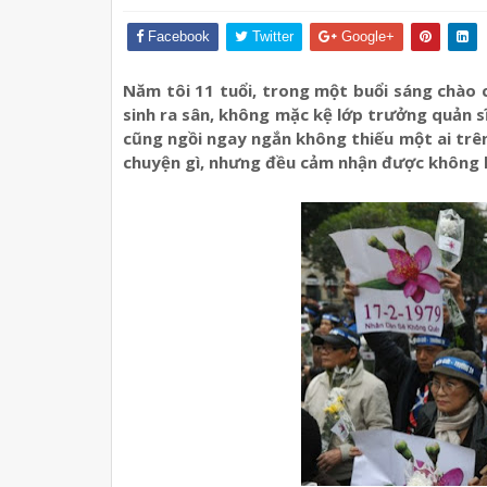
Facebook
Twitter
Google+
Năm tôi 11 tu
ổ
i, trong m
ộ
t bu
ổ
i sáng chào 
sinh ra sân, không m
ặ
c k
ệ
l
ớ
p tr
ưở
ng qu
ả
n s
cũng ng
ồ
i ngay ng
ắ
n không thi
ế
u m
ộ
t ai tr
chuy
ệ
n gì, nh
ư
ng đ
ề
u c
ả
m nh
ậ
n đ
ượ
c không 