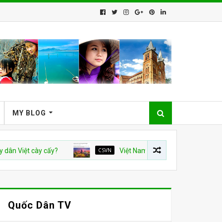
MY BLOG
t cày cấy?
CSVN
Việt Nam và con số tăng trưởng 10%: Bài v
Quốc Dân TV