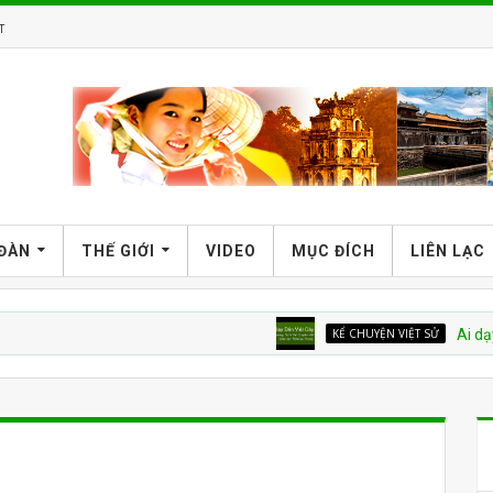
T
 ĐÀN
THẾ GIỚI
VIDEO
MỤC ĐÍCH
LIÊN LẠC
KỂ CHUYỆN VIỆT SỬ
Ai dạy dân Việ