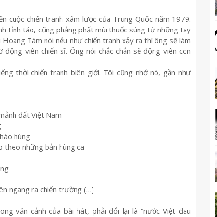
ế
n cu
ộ
c chi
ế
n tranh xâm l
ượ
c c
ủ
a Trung Qu
ố
c năm 1979.
nh t
ỉ
nh táo, cũng ph
ả
ng ph
ấ
t mùi thu
ố
c súng t
ừ
nh
ữ
ng tay
ùi Hoàng Tám nói n
ế
u nh
ư
chi
ế
n tranh x
ả
y ra thì ông s
ẽ
làm
ơ
đ
ộ
ng viên chi
ế
n sĩ. Ông nói ch
ắ
c ch
ắ
n s
ẽ
đ
ộ
ng viên con
i
ế
ng th
ờ
i chi
ế
n tranh biên gi
ớ
i. Tôi cũng nh
ớ
nó, g
ầ
n nh
ư
 m
ả
nh đ
ấ
t Vi
ệ
t Nam
g
hào hùng
p theo nh
ữ
ng b
ả
n hùng ca
êng
iên ngang ra chi
ế
n tr
ườ
ng (…)
rong văn c
ả
nh c
ủ
a bài hát, ph
ả
i đ
ổ
i l
ạ
i là “n
ướ
c Vi
ệ
t đau