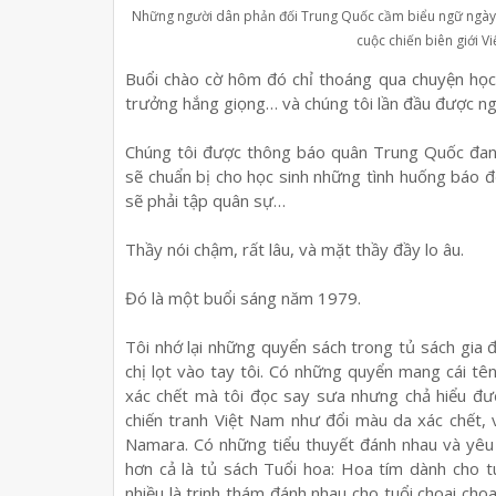
Những người dân phản đối Trung Quốc cầm biểu ngữ ngày 
cuộc chiến biên giới 
Bu
ổ
i chào c
ờ
hôm đó ch
ỉ
thoáng qua chuy
ệ
n h
ọ
c
tr
ưở
ng h
ắ
ng gi
ọ
ng… và chúng tôi l
ầ
n đ
ầ
u đ
ượ
c n
Chúng tôi đ
ượ
c thông báo quân Trung Qu
ố
c đan
s
ẽ
chu
ẩ
n b
ị
cho h
ọ
c sinh nh
ữ
ng tình hu
ố
ng báo đ
s
ẽ
ph
ả
i t
ậ
p quân s
ự
…
Th
ầ
y nói ch
ậ
m, r
ấ
t lâu, và m
ặ
t th
ầ
y đ
ầ
y lo âu.
Đó là m
ộ
t bu
ổ
i sáng năm 1979.
Tôi nh
ớ
l
ạ
i nh
ữ
ng quy
ể
n sách trong t
ủ
sách gia đ
ch
ị
l
ọ
t vào tay tôi. Có nh
ữ
ng quy
ể
n mang cái tên
xác ch
ế
t mà tôi đ
ọ
c say s
ư
a nh
ư
ng ch
ả
hi
ể
u đ
ư
chi
ế
n tranh Vi
ệ
t Nam nh
ư
đ
ổ
i màu da xác ch
ế
t,
Namara. Có nh
ữ
ng ti
ể
u thuy
ế
t đánh nhau và yêu
h
ơ
n c
ả
là t
ủ
sách Tu
ổ
i hoa: Hoa tím dành cho t
nhi
ề
u là trinh thám đánh nhau cho tu
ổ
i choai choa