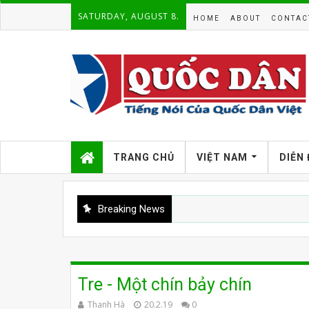
SATURDAY, AUGUST 8.
HOME
ABOUT
CONTAC
TRANG CHỦ
VIỆT NAM
DIỄN
Breaking News
Tre - Một chín bảy chín
Thanh Hà
20.2.19
0