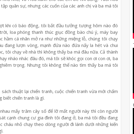
 t
ậ
p quân s
ự
, nh
ư
ng các cu
ố
n c
ủ
a các anh ch
ị
và ba má tôi
ợ
t khi có báo đ
ộ
ng, tôi b
ắ
t đ
ầ
u t
ưở
ng t
ượ
ng hôm nào đó
tr
ờ
i, loa phóng thanh thúc gi
ụ
c đ
ồ
ng bào chú ý, máy bay
c h
ầ
m cá nhân m
ở
ra nh
ư
nh
ữ
ng mi
ệ
ng l
ỗ
, chúng tôi ch
ạ
y
âu đang l
ượ
n vòng, m
ạ
nh đ
ứ
a nào đ
ứ
a n
ấ
y la hét và chui
ọ
c, tôi ch
ạ
y v
ề
nhà thì không th
ấ
y ba má đâu n
ữ
a. C
ả
thành
h
ạ
y nháo nhác đâu đó, má tôi s
ẽ
khóc g
ọ
i con
ơ
i con
ơ
i, ba
ghiêm tr
ọ
ng. Nh
ư
ng tôi không th
ể
nào tìm th
ấ
y ba má tôi
n sách thu
ậ
t l
ạ
i chi
ế
n tranh, cu
ộ
c chi
ế
n tranh v
ừ
a m
ớ
i ch
ấ
m
g bi
ế
t chi
ế
n tranh là gì.
 nhau m
ấ
y trăm cây s
ố
đ
ể
l
ỡ
m
ấ
t ng
ườ
i này thì còn ng
ườ
i
sát c
ạ
nh chung c
ư
gia đình tôi đang
ở
, ba má tôi đ
ề
u đang
ác cháu nh
ỏ
ch
ạ
y theo dòng ng
ườ
i đi lánh d
ướ
i nh
ữ
ng ki
ế
n
ì.