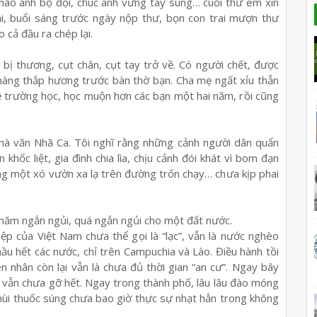
hào anh b
ộ
đ
ộ
i, chúc anh v
ữ
ng tay súng… cu
ố
i th
ư
em xin
ạ
i, bu
ổ
i sáng tr
ướ
c ngày n
ộ
p th
ư
, b
ọ
n con trai m
ượ
n th
ư
o c
ả
đ
ầ
u ra chép l
ạ
i.
i b
ị
th
ươ
ng, c
ụ
t chân, c
ụ
t tay tr
ở
v
ề
. Có ng
ườ
i ch
ế
t, đ
ượ
c
hàng th
ắ
p h
ươ
ng tr
ướ
c bàn th
ờ
b
ạ
n. Cha m
ẹ
ng
ấ
t x
ỉ
u th
ẫ
n
ề
tr
ườ
ng h
ọ
c, h
ọ
c mu
ộ
n h
ơ
n các b
ạ
n m
ộ
t hai năm, r
ồ
i cũng
hà văn Nhã Ca. Tôi nghĩ r
ằ
ng nh
ữ
ng c
ả
nh ng
ườ
i dân qu
ẩ
n
n kh
ố
c li
ệ
t, gia đình chia lìa, ch
ị
u c
ả
nh đói khát vì bom đ
ạ
n
ng m
ộ
t xó v
ườ
n xa l
ạ
trên đ
ườ
ng tr
ố
n ch
ạ
y… ch
ư
a k
ị
p phai
 năm ng
ắ
n ng
ủ
i, quá ng
ắ
n ng
ủ
i cho m
ộ
t đ
ấ
t n
ướ
c.
i
ệ
p c
ủ
a Vi
ệ
t Nam ch
ư
a th
ể
g
ọ
i là “l
ạ
c”, v
ẫ
n là n
ướ
c nghèo
h
ầ
u h
ế
t các n
ướ
c, ch
ỉ
trên Campuchia và Lào. Đi
ề
u hành t
ồ
i
n nhân còn l
ạ
i v
ẫ
n là ch
ư
a đ
ủ
th
ờ
i gian “an c
ư
”. Ngay bây
i v
ẫ
n ch
ư
a g
ỡ
h
ế
t. Ngay trong thành ph
ố
, lâu lâu đào móng
ùi thu
ố
c súng ch
ư
a bao gi
ờ
th
ự
c s
ự
nh
ạ
t h
ẳ
n trong không