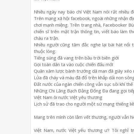
Nhi
ề
u ngày nay báo chí Vi
ệ
t Nam nói r
ấ
t nhi
ề
u đ
Trên m
ạ
ng xã h
ộ
i facebook, ngoài nh
ữ
ng nh
ậ
n đ
ị
ch
ơ
i m
ạ
nh mi
ệ
ng. Trên trang nhà, Facebooker B
chi
ế
n sĩ trên m
ặ
t tr
ậ
n thông tin, vi
ế
t báo làm th
cháu ra tr
ậ
n.
Nhi
ề
u ng
ườ
i cũng tâm đ
ắ
c nghe l
ạ
i bài hát n
ổ
i t
thu
ộ
c lòng:
Ti
ế
ng súng đã vang trên b
ầ
u tr
ờ
i biên gi
ớ
i
G
ọ
i toàn dân ta vào cu
ộ
c chi
ế
n đ
ấ
u m
ớ
i
Quân xâm l
ượ
c bành tr
ướ
ng dã man đã giày xéo
L
ử
a đã cháy và máu đã đ
ổ
trên kh
ắ
p d
ả
i non sôn
Đ
ấ
t n
ướ
c c
ủ
a ngàn chi
ế
n công v
ẫ
n s
ụ
c sôi khí th
ế
Nh
ữ
ng Chi Lăng B
ạ
ch Đ
ằ
ng Đ
ố
ng Đa đang g
ọ
i ti
ế
Vi
ệ
t Nam ôi n
ướ
c Vi
ệ
t yêu th
ươ
ng
L
ị
ch s
ử
đã trao cho ng
ườ
i m
ộ
t s
ứ
m
ạ
ng thiêng li
Mang trên mình còn l
ắ
m v
ế
t th
ươ
ng, ng
ườ
i v
ẫ
n h
Vi
ệ
t Nam, n
ướ
c Vi
ệ
t yêu th
ươ
ng
ư
? Tôi nghĩ t