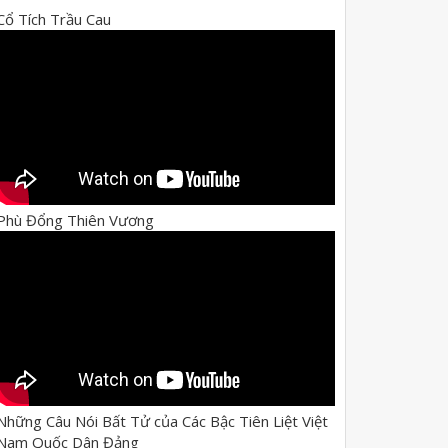
Cổ Tích Trầu Cau
Phù Đổng Thiên Vương
Những Câu Nói Bất Tử của Các Bậc Tiên Liệt Việt
Nam Quốc Dân Đảng