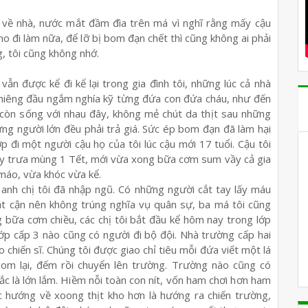
 v
ề
nhà, n
ướ
c m
ắ
t đ
ầ
m đìa trên má vì nghĩ r
ằ
ng m
ấ
y c
ậ
u
ho đi làm n
ữ
a, đ
ể
l
ỡ
b
ị
bom đ
ạ
n ch
ế
t thì cũng không ai ph
ả
i
g, tôi cũng không nh
ớ
.
 v
ẫ
n đ
ượ
c k
ể
đi k
ể
l
ạ
i trong gia đình tôi, nh
ữ
ng lúc c
ả
nhà
hiêng đ
ầ
u ng
ắ
m nghía k
ỹ
t
ừ
ng đ
ứ
a con đ
ứ
a cháu, nh
ư
đ
ế
n
 còn s
ố
ng v
ớ
i nhau đây, không m
ẻ
chút da th
ị
t sau nh
ữ
ng
ữ
ng ng
ườ
i l
ớ
n đ
ề
u ph
ả
i tr
ả
giá. S
ứ
c ép bom đ
ạ
n đã làm h
ạ
i
ớ
p đi m
ộ
t ng
ườ
i c
ậ
u h
ọ
c
ủ
a tôi lúc c
ậ
u m
ớ
i 17 tu
ổ
i. C
ậ
u tôi
y tr
ư
a mùng 1 T
ế
t, m
ớ
i v
ừ
a xong b
ữ
a c
ơ
m sum v
ầ
y c
ả
gia
máo, v
ừ
a khóc v
ừ
a k
ể
.
 anh ch
ị
tôi đã nh
ậ
p ngũ. Có nh
ữ
ng ng
ườ
i c
ắ
t tay l
ấ
y máu
ắ
t c
ậ
n nên không trúng nghĩa v
ụ
quân s
ự
, ba má tôi cũng
g b
ữ
a c
ơ
m chi
ề
u, các ch
ị
tôi b
ắ
t đ
ầ
u k
ể
hôm nay trong l
ớ
p
ớ
p c
ấ
p 3 nào cũng có ng
ườ
i đi b
ộ
đ
ộ
i. Nhà tr
ườ
ng c
ấ
p hai
o chi
ế
n sĩ. Chúng tôi đ
ượ
c giao ch
ỉ
tiêu m
ỗ
i đ
ứ
a vi
ế
t m
ộ
t lá
om l
ạ
i, đ
ế
m r
ồ
i chuy
ể
n lên tr
ườ
ng. Tr
ườ
ng nào cũng có
ắ
c là l
ớ
n l
ắ
m. Hi
ề
m n
ỗ
i toàn con nít, v
ố
n ham ch
ơ
i h
ơ
n ham
c h
ướ
ng v
ề
xoong th
ị
t kho h
ơ
n là h
ướ
ng ra chi
ế
n tr
ườ
ng,