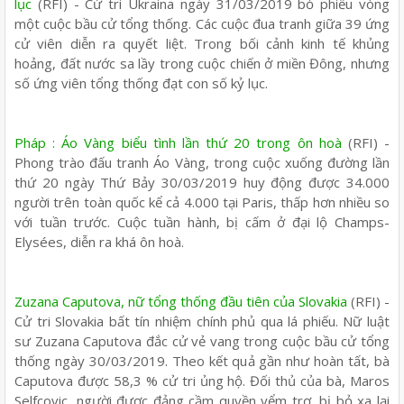
lục
(RFI) - Cử tri Ukraina ngày 31/03/2019 bỏ phiếu vòng
một cuộc bầu cử tổng thống. Các cuộc đua tranh giữa 39 ứng
cử viên diễn ra quyết liệt. Trong bối cảnh kinh tế khủng
hoảng, đất nước sa lầy trong cuộc chiến ở miền Đông, nhưng
số ứng viên tổng thống đạt con số kỷ lục.
Pháp : Áo Vàng biểu tình lần thứ 20 trong ôn hoà
(RFI) -
Phong trào đấu tranh Áo Vàng, trong cuộc xuống đường lần
thứ 20 ngày Thứ Bảy 30/03/2019 huy động được 34.000
người trên toàn quốc kể cả 4.000 tại Paris, thấp hơn nhiều so
với tuần trước. Cuộc tuần hành, bị cấm ở đại lộ Champs-
Elysées, diễn ra khá ôn hoà.
Zuzana Caputova, nữ tổng thống đầu tiên của Slovakia
(RFI) -
Cử tri Slovakia bất tín nhiệm chính phủ qua lá phiếu. Nữ luật
sư Zuzana Caputova đắc cử vẻ vang trong cuộc bầu cử tổng
thống ngày 30/03/2019. Theo kết quả gần như hoàn tất, bà
Caputova được 58,3 % cử tri ủng hộ. Đối thủ của bà, Maros
Selfcovic, người được đảng cầm quyền yểm trợ, bị bỏ xa lại