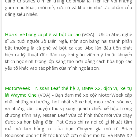
Caño Cristales ở miền trung Colombia lại hiện lên với những
gam màu khác, mới mẻ, rực rỡ và khó tin như tác phẩm của
đấng siêu nhiên.
Họa sĩ vẽ bằng cà phê và bột ca cao
(VOA) - Ulrich Abe, nghệ
sĩ 29 tuổi người Bờ Biển Ngà, trộn sơn bằng hai thành phần
bất thường là cà phê và bột ca cao. Abe lần đầu tiên phát
hiện ra kỹ thuật độc đáo này khi giáo viên mỹ thuật khuyến
khích học sinh trong lớp sáng tạo hơn bằng cách hòa hợp các
yếu tố khác vào tác phẩm của mình ngoài sơn.
MotorWeek - Nissan Leaf thế hệ 2, BMW X2, dịch vụ xe tự
lái Waymo One
(VOA) - Bạn đam mê xe cộ? MotorWeek cập
nhật những xu hướng 'hot' nhất về xe hơi, mẹo chăm sóc xe,
và những câu chuyện thú vị xung quanh chiếc xế hộp.Trong
chương trình này, Nissan Leaf vừa có hình thức mới vừa chạy
được xa hơn bằng điện. Pat Goss chỉ ra nơi có gỉ khuất tầm
mắt và làm hỏng xe của bạn. Chuyên gia mô tô Brian
Robinson phóng hết tốc lực với cơn cuồng mô tô. Và BMW X2