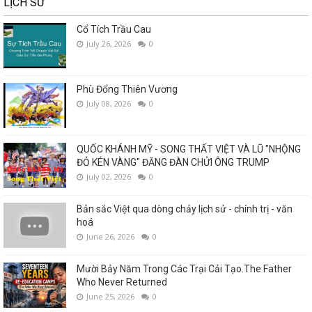
LỊCH SỬ
Cổ Tích Trầu Cau
July 26, 2026
0
Phù Đổng Thiên Vương
July 08, 2026
0
QUỐC KHÁNH MỸ - SONG THẤT VIỆT VÀ LŨ "NHỘNG
ĐỎ KÉN VÀNG" ĐĂNG ĐÀN CHỬI ÔNG TRUMP
July 02, 2026
0
Bản sắc Việt qua dòng chảy lịch sử - chính trị - văn
hoá
June 26, 2026
0
Mười Bảy Năm Trong Các Trại Cải Tạo.The Father
Who Never Returned
June 25, 2026
0