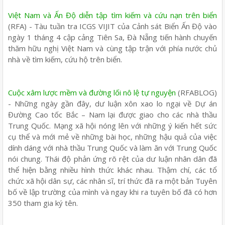
Việt Nam và Ấn Độ diễn tập tìm kiếm và cứu nạn trên biển
(RFA) - Tàu tuần tra ICGS VIJIT của Cảnh sát Biển Ấn Độ vào
ngày 1 tháng 4 cập cảng Tiên Sa, Đà Nẵng tiến hành chuyến
thăm hữu nghị Việt Nam và cùng tập trận với phía nước chủ
nhà về tìm kiếm, cứu hộ trên biển.
Cuộc xâm lược mềm và đường lối nô lệ tự nguyện
(RFABLOG)
- Những ngày gần đây, dư luận xôn xao lo ngại về Dự án
Đường Cao tốc Bắc – Nam lại được giao cho các nhà thầu
Trung Quốc. Mạng xã hội nóng lên với những ý kiến hết sức
cụ thể và mới mẻ về những bài học, những hậu quả của việc
dính dáng với nhà thầu Trung Quốc và làm ăn với Trung Quốc
nói chung. Thái độ phản ứng rõ rệt của dư luận nhân dân đã
thể hiện bằng nhiều hình thức khác nhau. Thậm chí, các tổ
chức xã hội dân sự, các nhân sĩ, trí thức đã ra một bản Tuyên
bố về lập trường của mình và ngay khi ra tuyên bố đã có hơn
350 tham gia ký tên.