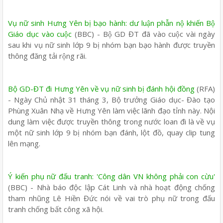
Vụ nữ sinh Hưng Yên bị bạo hành: dư luận phẫn nộ khiến Bộ
Giáo dục vào cuộc
(BBC) - Bộ GD ĐT đã vào cuộc vài ngày
sau khi vụ nữ sinh lớp 9 bị nhóm bạn bạo hành được truyền
thông đăng tải rộng rãi.
Bộ GD-ĐT đi Hưng Yên về vụ nữ sinh bị đánh hội đồng
(RFA)
- Ngày Chủ nhật 31 tháng 3, Bộ trưởng Giáo dục- Đào tạo
Phùng Xuân Nhạ về Hưng Yên làm việc lãnh đạo tỉnh này. Nội
dung làm việc được truyền thông trong nước loan đi là về vụ
một nữ sinh lớp 9 bị nhóm bạn đánh, lột đồ, quay clip tung
lên mạng.
Ý kiến phụ nữ đấu tranh: 'Công dân VN không phải con cừu'
(BBC) - Nhà báo độc lập Cát Linh và nhà hoạt động chống
tham nhũng Lê Hiền Đức nói về vai trò phụ nữ trong đấu
tranh chống bất công xã hội.