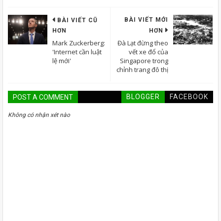
BÀI VIẾT MỚI
BÀI VIẾT CŨ
HƠN
HƠN
Mark Zuckerberg:
Đà Lạt đừng theo
'Internet cần luật
vết xe đổ của
lệ mới'
Singapore trong
chỉnh trang đô thị
BLOGGER
FACEBOOK
POST A COMMENT
Không có nhận xét nào