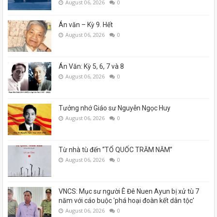
August 06, 2026
0
Án văn – Kỳ 9. Hết
August 06, 2026
0
Án Văn: Kỳ 5, 6, 7 và 8
August 06, 2026
0
Tưởng nhớ Giáo sư Nguyễn Ngọc Huy
August 06, 2026
0
Từ nhà tù đến “TỔ QUỐC TRĂM NĂM”
August 06, 2026
0
VNCS: Mục sư người Ê Đê Nuen Ayun bị xử tù 7
năm với cáo buộc 'phá hoại đoàn kết dân tộc'
August 06, 2026
0