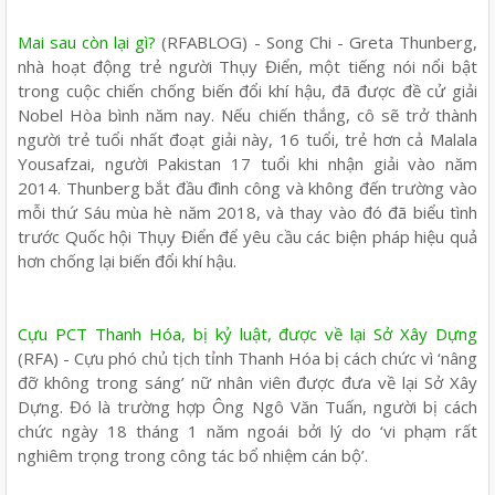
Mai sau còn lại gì?
(RFABLOG) - Song Chi - Greta Thunberg,
nhà hoạt động trẻ người Thụy Điển, một tiếng nói nổi bật
trong cuộc chiến chống biến đổi khí hậu, đã được đề cử giải
Nobel Hòa bình năm nay. Nếu chiến thắng, cô sẽ trở thành
người trẻ tuổi nhất đoạt giải này, 16 tuổi, trẻ hơn cả Malala
Yousafzai, người Pakistan 17 tuổi khi nhận giải vào năm
2014. Thunberg bắt đầu đình công và không đến trường vào
mỗi thứ Sáu mùa hè năm 2018, và thay vào đó đã biểu tình
trước Quốc hội Thụy Điển để yêu cầu các biện pháp hiệu quả
hơn chống lại biến đổi khí hậu.
Cựu PCT Thanh Hóa, bị kỷ luật, được về lại Sở Xây Dựng
(RFA) - Cựu phó chủ tịch tỉnh Thanh Hóa bị cách chức vì ‘nâng
đỡ không trong sáng’ nữ nhân viên được đưa về lại Sở Xây
Dựng. Đó là trường hợp Ông Ngô Văn Tuấn, người bị cách
chức ngày 18 tháng 1 năm ngoái bởi lý do ‘vi phạm rất
nghiêm trọng trong công tác bổ nhiệm cán bộ’.