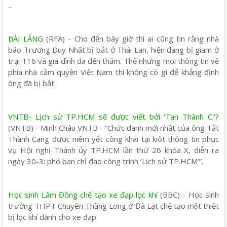
...
BÀI LẢNG
(RFA) - Cho đến bây giờ thì ai cũng tin rằng nhà
báo Trương Duy Nhất bị bắt ở Thái Lan, hiện đang bị giam ở
trại T16 và gia đình đã đến thăm. Thế nhưng mọi thông tin về
phía nhà cầm quyền Việt Nam thì không có gì để khẳng định
ông đã bị bắt.
VNTB- Lịch sử TP.HCM sẽ được viết bởi 'Tan Thành C.'?
(VNTB) - Minh Châu VNTB - “Chức danh mới nhất của ông Tất
Thành Cang được niêm yết công khai tại kiôt thông tin phục
vụ Hội nghị Thành ủy TP.HCM lần thứ 26 khóa X, diễn ra
ngày 30-3: phó ban chỉ đạo công trình ‘Lịch sử TP.HCM’”.
Học sinh Lâm Đồng chế tạo xe đạp lọc khí
(BBC) - Học sinh
trường THPT Chuyên Thăng Long ở Đà Lạt chế tạo một thiết
bị lọc khí dành cho xe đạp.