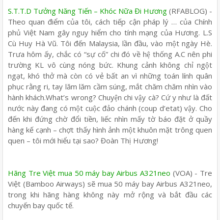
S.T.T.D Tưởng Năng Tiến – Khóc Nữa Đi Hương
(RFABLOG) -
Theo quan điểm của tôi, cách tiếp cận pháp lý … của Chính
phủ Việt Nam gây nguy hiểm cho tính mạng của Hương. L.S
Cù Huy Hà Vũ. Tôi đến Malaysia, lần đầu, vào một ngày Hè.
Trưa hôm ấy, chắc có “sự cố” chi đó về hệ thống A.C nên phi
trường KL vô cùng nóng bức. Khung cảnh không chỉ ngột
ngạt, khó thở mà còn có vẻ bất an vì những toán lính quân
phục rằng ri, tay lăm lăm cầm súng, mắt chăm chăm nhìn vào
hành khách.What’s wrong? Chuyện chi vậy cà? Cứ y như là đất
nước này đang có một cuộc đảo chánh (coup d’etat) vậy. Cho
đến khi đứng chờ đổi tiền, liếc nhìn mấy tờ báo đặt ở quầy
hàng kế cạnh – chợt thấy hình ảnh một khuôn mặt trông quen
quen – tôi mới hiểu tại sao? Đoàn Thị Hương!
Hãng Tre Việt mua 50 máy bay Airbus A321neo
(VOA) - Tre
Việt (Bamboo Airways) sẽ mua 50 máy bay Airbus A321neo,
trong khi hãng hàng không này mở rộng và bắt đầu các
chuyến bay quốc tế.