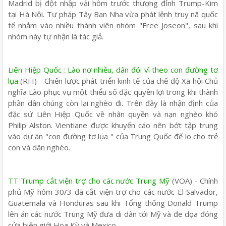
Madrid bị đột nhập vài hôm trước thượng đỉnh Trump-Kim
tại Hà Nội. Tư pháp Tây Ban Nha vừa phát lệnh truy nã quốc
tế nhắm vào nhiều thành viên nhóm "Free Joseon", sau khi
nhóm này tự nhận là tác giả.
Liên Hiệp Quốc : Lào nợ nhiều, dân đói vì theo con đường tơ
lụa
(RFI) - Chiến lược phát triển kinh tế của chế độ Xã hội Chủ
nghĩa Lào phục vụ một thiểu số đặc quyền lợi trong khi thành
phần dân chúng còn lại nghèo đi. Trên đây là nhận định của
đặc sứ Liên Hiệp Quốc về nhân quyền và nạn nghèo khó
Philip Alston. Vientiane được khuyến cáo nên bớt tập trung
vào dự án "con đường tơ lụa " của Trung Quốc để lo cho trẻ
con và dân nghèo.
TT Trump cắt viện trợ cho các nước Trung Mỹ
(VOA) - Chính
phủ Mỹ hôm 30/3 đã cắt viện trợ cho các nước El Salvador,
Guatemala và Honduras sau khi Tổng thống Donald Trump
lên án các nước Trung Mỹ đưa di dân tới Mỹ và đe dọa đóng
cửa biên giới Hoa Kỳ và Mexico.