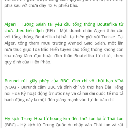
phía sau với chưa đầy 42 % phiếu bầu.
Algeri : Tướng Salah tái yêu cầu tổng thống Bouteflika từ
chức theo hiến định
(RFI) - Một doanh nhân Algeri thân cận
với tổng thống Bouteflika bị bắt tại biên giới với Tunisie. Tại
Alger, tổng tham mưu trưởng Ahmed Gaid Salah, một lần
nữa thúc giục Tòa Bảo Hiến tuyên cáo tổng thống không còn
khả năng lãnh đạo hoặc đích thân Bouteflika từ chức, theo
quy định của Hiến Pháp.
Burundi rút giấy phép của BBC, đình chỉ vô thời hạn VOA
(VOA) - Burundi cấm BBC và đình chỉ vô thời hạn Đài Tiếng
nói Hoa Kỳ hoạt động ở nước này và cả hai đài quốc tế mô tả
hành động này là một đòn giáng mạnh vào tự do báo chí.
Hý kịch Trung Hoa từ hoàng kim đến thời tàn lụi ở Thái Lan
(BBC) - Hý kịch từ Trung Quốc du nhập vào Thái Lan và rất