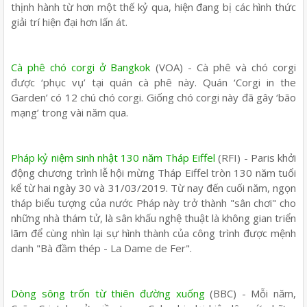
thịnh hành từ hơn một thế kỷ qua, hiện đang bị các hình thức
giải trí hiện đại hơn lấn át.
Cà phê chó corgi ở Bangkok
(VOA) - Cà phê và chó corgi
được ‘phục vụ’ tại quán cà phê này. Quán ‘Corgi in the
Garden’ có 12 chú chó corgi. Giống chó corgi này đã gây ‘bão
mạng’ trong vài năm qua.
Pháp kỷ niệm sinh nhật 130 năm Tháp Eiffel
(RFI) - Paris khởi
động chương trình lễ hội mừng Tháp Eiffel tròn 130 năm tuổi
kể từ hai ngày 30 và 31/03/2019. Từ nay đến cuối năm, ngọn
tháp biểu tượng của nước Pháp này trở thành "sân chơi" cho
những nhà thám tử, là sân khấu nghệ thuật là không gian triển
lãm để cùng nhìn lại sự hình thành của công trình được mệnh
danh "Bà đầm thép - La Dame de Fer".
Dòng sông trốn từ thiên đường xuống
(BBC) - Mỗi năm,