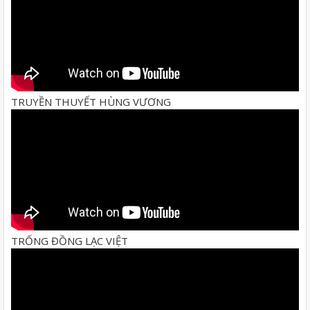
TRUYỀN THUYẾT HÙNG VƯƠNG
TRỐNG ĐỒNG LẠC VIỆT