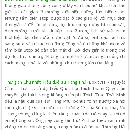
thống giao thông công cộng ở Mỹ và nhiều nơi khác trên thế
giới, tại các giao lộ thường xuất hiện những tấm biển stop.
Những tấm biển stop được đặt ở các giao lộ với mục đích
đơn giản là để các phương tiện lưu thông dừng lại quan sát,
định hướng trước khi đi tiếp... Có lẽ trong lịch sử Việt Nam
thời hiện đại, đất nước được đặt "dưới sự lãnh đạo tài tình,
sáng suốt và trí tuệ của đảng Cộng sản" những khái niệm về
tấm biển Stop sẽ dần dần mất đi. Bởi đơn giản là trong chế
độ độc tài, toàn trị, "không có một thế lực nào ngăn nổi ý chí
cách mạng" nhất là với những "chủ trương lớn của đảng".
Thư giãn Chủ nhật: Hậu duệ sư Tăng Phú
(BoxitVN) - Nguyệt
Cầm - Thật ra, cả đại biểu Quốc hội Thích Thanh Quyết lẫn
chuyên gia thỉnh vong không miễn phí Thích Trúc Thái Minh
đều là hậu duệ của sư Tăng Phú, bonus "định hướng xã hội
chủ nghĩa." ;) Đọc lại nửa cuối chương 13 của Số đỏ, thấy Vũ
Trọng Phụng đúng là thiên tài. :) "Xuân Tóc Ðỏ quay lại thì đó
là một ông sư. Ông này cũng tân thời Âu hoá theo văn minh
vì ông có ba cái răng vàng trong mồm, cái áo lụa Thượng Hải