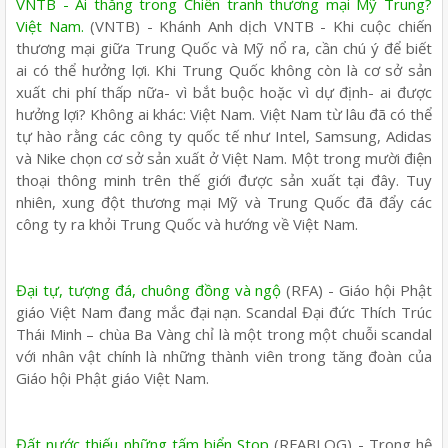
VNTB - Ai thắng trong Chiến tranh thương mại Mỹ Trung?
Việt Nam.
(VNTB) - Khánh Anh dịch VNTB - Khi cuộc chiến
thương mại giữa Trung Quốc và Mỹ nổ ra, cần chú ý để biết
ai có thể hưởng lợi. Khi Trung Quốc không còn là cơ sở sản
xuất chi phí thấp nữa- vì bắt buộc hoặc vì dự định- ai được
hưởng lợi? Không ai khác: Việt Nam. Việt Nam từ lâu đã có thể
tự hào rằng các công ty quốc tế như Intel, Samsung, Adidas
và Nike chọn cơ sở sản xuất ở Việt Nam. Một trong mười điện
thoại thông minh trên thế giới được sản xuất tại đây. Tuy
nhiên, xung đột thương mại Mỹ và Trung Quốc đã đẩy các
công ty ra khỏi Trung Quốc và hướng về Việt Nam.
Đại tự, tượng đá, chuông đồng và ngộ
(RFA) - Giáo hội Phật
giáo Việt Nam đang mắc đại nạn. Scandal Đại đức Thích Trúc
Thái Minh – chùa Ba Vàng chỉ là một trong một chuỗi scandal
với nhân vật chính là những thành viên trong tăng đoàn của
Giáo hội Phật giáo Việt Nam.
Đất nước thiếu những tấm biển Stop
(RFABLOG) - Trong hệ