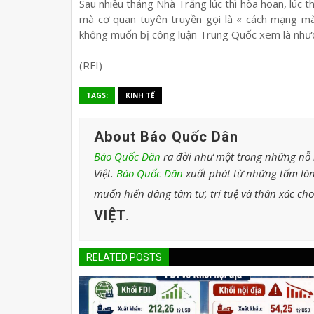
Sau nhiều tháng Nhà Trắng lúc thì hòa hoãn, lúc thì
mà cơ quan tuyên truyền gọi là « cách mạng m
không muốn bị công luận Trung Quốc xem là nhượ
(RFI)
TAGS:
KINH TẾ
About Báo Quốc Dân
Báo Quốc Dân
ra đời như một trong những nỗ l
Việt.
Báo Quốc Dân
xuất phát từ những tấm lòn
muốn hiến dâng tâm tư, trí tuệ và thân xác ch
VIỆT
.
RELATED POSTS