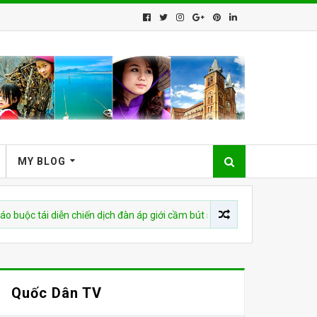
MY BLOG
ái diễn chiến dịch đàn áp giới cầm bút sau vụ bắt giữ tác giả
Quốc Dân TV