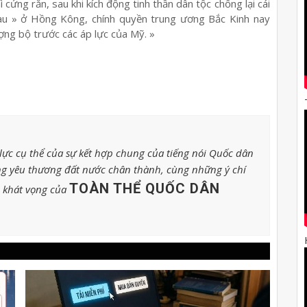
 cứng rắn, sau khi kích động tinh thần dân tộc chống lại cái
àu » ở Hồng Kông, chính quyền trung ương Bắc Kinh nay
ng bộ trước các áp lực của Mỹ. »
ực cụ thể của sự kết hợp chung của tiếng nói Quốc dân
g yêu thương đất nước chân thành, cùng những ý chí
TOÀN THỂ QUỐC DÂN
o khát vọng của