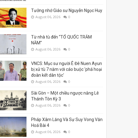
Tưởng nhớ Giáo sư Nguyễn Ngọc Huy
August 06, 2026
0
Từ nhà tù đến “TỔ QUỐC TRĂM
NĂM”
August 06, 2026
0
VNCS: Mục sư người Ê Đê Nuen Ayun
bị xử tù 7 năm với cáo buộc 'phá hoại
đoàn kết dân tộc'
August 06, 2026
0
Sài Gòn – Một chiều ngược nắng Lê
Thánh Tôn Kỳ 3
August 06, 2026
0
Pháp Xâm Lăng Và Sự Suy Vong Văn
Hoá Bài 4
August 06, 2026
0