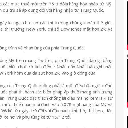
p các mức thuế mới trên 75 tỉ đôla hàng hóa nhập từ Mỹ,
 dự trù sẽ áp dụng đối với hàng nhập từ Trung Quốc.
gây lo ngại cho cho các thị trường chứng khoán thế giới,
à tại thị trường New York, chỉ số Dow Jones mất hơn 2% và
ờng trình về phản ứng của phía Trung Quốc:
thống Mỹ trên mạng Twitter, phía Trung Quốc đáp lại bằng
ốc hiện chơi trò tính điểm : Nhân dân Nhật báo ghi nhận
ew York hôm qua đã sụt hơn 2% vào giờ đóng cửa.
ng của Trung Quốc không phải là một điều bất ngờ. « Chủ
c phải thi hành các biện pháp áp thuế mang tính trừng
iện Trung Quốc đặc trách chống lại điều mà họ xem là « sự
ác mức thuế quan mới đánh vào 5.078 mặt hàng của Mỹ và
0% kể từ ngày 1/9 đối với đậu nành, thịt bò, thịt heo, dầu
i xe hơi và phụ tùng kể từ 15/12 tới.