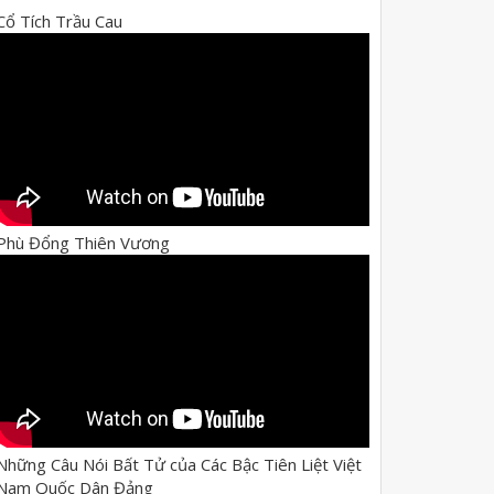
Cổ Tích Trầu Cau
Phù Đổng Thiên Vương
Những Câu Nói Bất Tử của Các Bậc Tiên Liệt Việt
Nam Quốc Dân Đảng