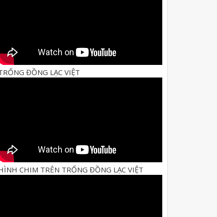
TRỐNG ĐỒNG LẠC VIỆT
HÌNH CHIM TRÊN TRỐNG ĐỒNG LẠC VIỆT