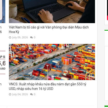
m
Việt Nam bị tố cáo gì với Văn phòng Đại diện Mậu dịch
26
Hoa Kỳ
July 09, 2026
0
m
VNCS: Xuất nhập khẩu nửa đầu năm đạt gần 550 tỷ
USD, nhập siêu hơn 16 tỷ USD
July 04, 2026
0