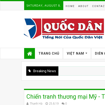
SATURDAY, AUGUST 8.
HOME
ABOUT
CONTAC
TRANG CHỦ
VIỆT NAM
DIỄN
Breaking News
Chiến tranh thương mại Mỹ - 
Thanh Hà
25.8.19
0