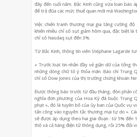
đây đến cuối năm. Bắc Kinh cũng vừa loan báo á
để trả đũa các mức thuế quan mới mà Washington
Việc chiến tranh thương mại gia tăng cường độ 
khiến nhiều chỉ số sụt giảm hôm qua, đặc biệt l
chỉ số Nasdaq sụt đến 3%.
Từ Bắc Kinh, thông tín viên Stéphane Lagarde tư
« Trước loạt tin nhắn đầy vẻ giận dữ của tổng 
những dòng chữ tỏ ý thỏa mãn. Báo chí Trung Qu
chỉ số Dow Jones của thị trường chứng khoán N
Được thông báo trước từ đầu tháng, đòn phản cô
nghĩa đơn phương của Hoa Kỳ đã buộc Trung Quố
phạt », đó là tuyên bố của ủy ban của Quốc vụ v
tấn công vào nguyên tắc thương mại tự do ». C
sẽ được áp dụng theo hai giai đoạn : từ 5% đến 1
thô và cả hàng điện tử thông dụng, rồi 25% đối vớ