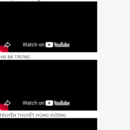
HAI BÀ TRƯNG
TRUYỀN THUYẾT HÙNG VƯƠNG