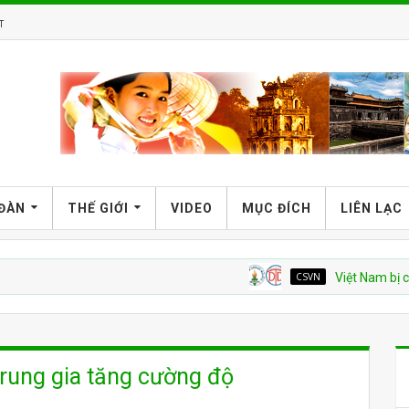
T
 ĐÀN
THẾ GIỚI
VIDEO
MỤC ĐÍCH
LIÊN LẠC
CSVN
Việt Nam bị cáo buộc t
Trung gia tăng cường độ