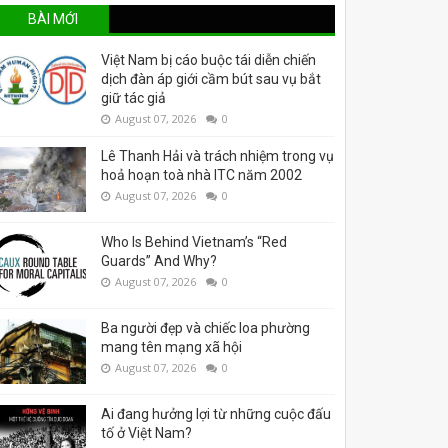
BÀI MỚI
Việt Nam bị cáo buộc tái diễn chiến
dịch đàn áp giới cầm bút sau vụ bắt
giữ tác giả
August 07, 2026
0
Lê Thanh Hải và trách nhiệm trong vụ
hoả hoạn toà nhà ITC năm 2002
August 07, 2026
0
Who Is Behind Vietnam’s “Red
Guards” And Why?
August 07, 2026
0
Ba người đẹp và chiếc loa phường
mang tên mạng xã hội
August 07, 2026
0
Ai đang hưởng lợi từ những cuộc đấu
tố ở Việt Nam?