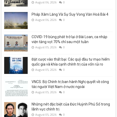
August 06, 2026
0
Pháp Xâm Lăng Và Sự Suy Vong Văn Hoá Bài 4
August 06, 2026
0
COVID-19 bùng phát trở lại ở Đài Loan, ca nhập
viện tăng vọt 70% chỉ sau một tuần
August 05, 2026
0
Đặt cược vào thất bại: Các quỹ đầu tư mạo hiểm
quốc gia và khía cạnh chính trị của vốn rủi ro
August 05, 2026
0
VNCS: Bộ Chính trị ban hành Nghị quyết về công
tác người Việt Nam ở nước ngoài
August 05, 2026
0
Những nét đặc biệt của Đức Huỳnh Phú Sổ trong
lãnh vực chính trị
August 05, 2026
0