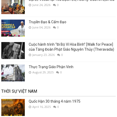
June 24, 2026
0
Truyền Đạo & Cấm Đạo
June 04, 2026
0
Cuộc hành trình “Đi Bộ Vì Hòa Bình” [Walk for Peace]
của Tăng Đoàn Phật Giáo Nguyên Thủy (Theravada)
January 23, 2026
0
Thực Trạng Giáo Phận Vinh
August 29, 2025
0
THỜI SỰ VIỆT NAM
Quốc Hận 30 tháng 4 năm 1975
April 16, 2025
0