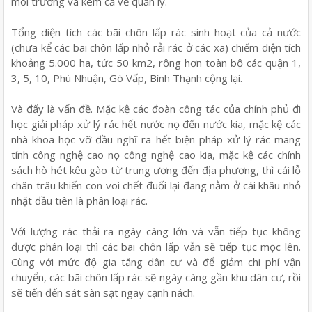
môi trường và kém cả về quản lý.
Tổng diện tích các bãi chôn lấp rác sinh hoạt của cả nước
(chưa kể các bãi chôn lấp nhỏ rải rác ở các xã) chiếm diện tích
khoảng 5.000 ha, tức 50 km2, rộng hơn toàn bộ các quận 1,
3, 5, 10, Phú Nhuận, Gò Vấp, Bình Thạnh cộng lại.
Và đấy là vấn đề. Mặc kệ các đoàn công tác của chính phủ đi
học giải pháp xử lý rác hết nước nọ đến nước kia, mặc kệ các
nhà khoa học vỡ đầu nghĩ ra hết biện pháp xử lý rác mang
tính công nghệ cao nọ công nghệ cao kia, mặc kệ các chính
sách hò hét kêu gào từ trung ương đến địa phương, thì cái lỗ
chân trâu khiến con voi chết đuối lại đang nằm ở cái khâu nhỏ
nhặt đầu tiên là phân loại rác.
Với lượng rác thải ra ngày càng lớn và vẫn tiếp tục không
được phân loại thì các bãi chôn lấp vẫn sẽ tiếp tục mọc lên.
Cùng với mức độ gia tăng dân cư và để giảm chi phí vận
chuyển, các bãi chôn lấp rác sẽ ngày càng gần khu dân cư, rồi
sẽ tiến đến sát sàn sạt ngay cạnh nách.