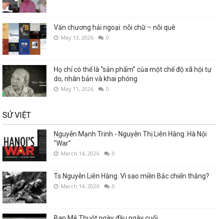
Văn chương hải ngoại: nỗi chữ – nỗi quê
May 13, 2026
0
Họ chỉ có thể là “sản phẩm” của một chế độ xã hội tự
do, nhân bản và khai phóng
May 11, 2026
0
SỬ VIỆT
Nguyễn Mạnh Trinh - Nguyễn Thị Liên Hằng: Hà Nội
"War"
March 14, 2026
0
Ts Nguyễn Liên Hằng: Vì sao miền Bắc chiến thắng?
March 14, 2026
0
Ban Mê Thuột ngày đầu ngày cuối