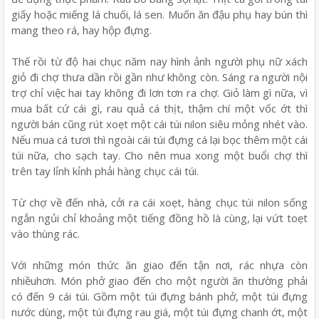
giấy hoặc miếng lá chuối, lá sen. Muốn ăn đậu phụ hay bún thì
mang theo rá, hay hộp đựng.
Thế rồi từ độ hai chục năm nay hình ảnh người phụ nữ xách
giỏ đi chợ thưa dần rồi gần như không còn. Sáng ra người nội
trợ chỉ việc hai tay không đi lơn tơn ra chợ. Giỏ làm gì nữa, vì
mua bất cứ cái gì, rau quả cá thịt, thậm chí một vốc ớt thì
người bán cũng rút xoẹt một cái túi nilon siêu mỏng nhét vào.
Nếu mua cá tươi thì ngoài cái túi đựng cá lại bọc thêm một cái
túi nữa, cho sạch tay. Cho nên mua xong một buổi chợ thì
trên tay lỉnh kỉnh phải hàng chục cái túi.
Từ chợ về đến nhà, cởi ra cái xoẹt, hàng chục túi nilon sống
ngắn ngủi chỉ khoảng một tiếng đồng hồ là cùng, lại vứt toẹt
vào thùng rác.
Với những món thức ăn giao đến tận nơi, rác nhựa còn
nhiềuhơn. Món phở giao đến cho một người ăn thường phải
có đến 9 cái túi. Gồm một túi đựng bánh phở, một túi đựng
nước dùng, một túi đựng rau giá, một túi đựng chanh ớt, một