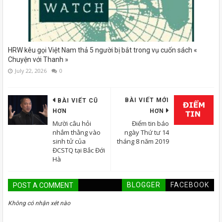
HRW kêu gọi Việt Nam thả 5 người bị bắt trong vụ cuốn sách «
Chuyện với Thanh »
July 22, 2026
0
BÀI VIẾT MỚI
BÀI VIẾT CŨ
HƠN
HƠN
Mười câu hỏi
Điểm tin báo
nhắm thằng vào
ngày Thứ tư 14
sinh tử của
tháng 8 năm 2019
ĐCSTQ tại Bắc Đới
Hà
BLOGGER
FACEBOOK
POST A COMMENT
Không có nhận xét nào