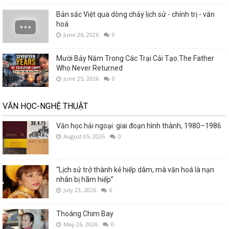
Bản sắc Việt qua dòng chảy lịch sử - chính trị - văn
hoá
June 26, 2026
0
Mười Bảy Năm Trong Các Trại Cải Tạo.The Father
Who Never Returned
June 25, 2026
0
VĂN HỌC-NGHỆ THUẬT
Văn học hải ngoại: giai đoạn hình thành, 1980–1986
August 05, 2026
0
“Lịch sử trở thành kẻ hiếp dâm, mà văn hoá là nạn
nhân bị hãm hiếp”
July 23, 2026
0
Thoáng Chim Bay
May 26, 2026
0