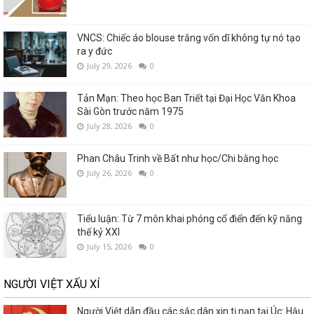
VNCS: Chiếc áo blouse trắng vốn dĩ không tự nó tạo
ra y đức
July 29, 2026
0
Tản Mạn: Theo học Ban Triết tại Đại Học Văn Khoa
Sài Gòn trước năm 1975
July 28, 2026
0
Phan Châu Trinh về Bất như học/Chi bằng học
July 26, 2026
0
Tiểu luận: Từ 7 môn khai phóng cổ điển đến kỹ năng
thế kỷ XXI
July 15, 2026
0
NGƯỜI VIỆT XẤU XÍ
Người Việt dẫn đầu các sắc dân xin tị nạn tại Úc: Hậu