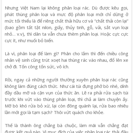
Nhưng Việt Nam lại không phân loại rác. Dù được kêu gọi,
phát thùng phân loại và mưc độ phân loại mới chỉ dừng ở
mức tối thiểu là để riêng chất thải hữu cơ và “chất thải còn lại”
(bao gồm tất tật nilon, giấy, thủy tinh, gỗ, vải, sắt vụn loại
nhỏ… v.v), thì dân ta vẫn chưa thèm phân loại. Hoặc cực cực
cực ít, như muối bỏ biển.
Là vì, phân loại để làm gì? Phân cho lắm thì đến chiều công
nhân vệ sinh cũng trút xoẹt hai thùng rác vào nhau, đổ lên xe
chở đi. Tốn công tốn sức, vô ích.
Rồi, ngay cả những người thường xuyên phân loại rác cũng
không làm đúng cách thức. Như cái túi đựng phở bò nhé, dính
đầy dầu mỡ và cặn vụn của thức ăn. Lẽ ra phải rửa sạch túi
trước khi vứt vào thùng phân loại, thì chả ai làm chuyện ấy.
Mỡ bò khó rửa bỏ xừ, lại còn đông quánh lại, rửa bao nhiêu
lần mới gọi là tạm sạch? Thôi vứt quách cho khỏe.
Thế là thành ông chẳng bà chuộc, làm mãi vẫn chẳng đạt
được kết quả nào. Vì mục đích của việc phân loại rác thải đâu