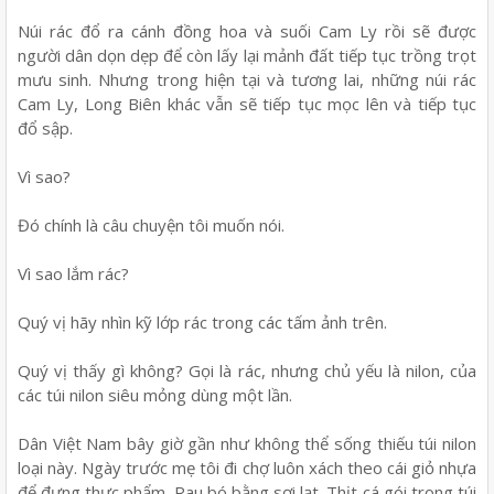
Núi rác đổ ra cánh đồng hoa và suối Cam Ly rồi sẽ được
người dân dọn dẹp để còn lấy lại mảnh đất tiếp tục trồng trọt
mưu sinh. Nhưng trong hiện tại và tương lai, những núi rác
Cam Ly, Long Biên khác vẫn sẽ tiếp tục mọc lên và tiếp tục
đổ sập.
Vì sao?
Đó chính là câu chuyện tôi muốn nói.
Vì sao lắm rác?
Quý vị hãy nhìn kỹ lớp rác trong các tấm ảnh trên.
Quý vị thấy gì không? Gọi là rác, nhưng chủ yếu là nilon, của
các túi nilon siêu mỏng dùng một lần.
Dân Việt Nam bây giờ gần như không thể sống thiếu túi nilon
loại này. Ngày trước mẹ tôi đi chợ luôn xách theo cái giỏ nhựa
để đựng thực phẩm. Rau bó bằng sợi lạt. Thịt cá gói trong túi