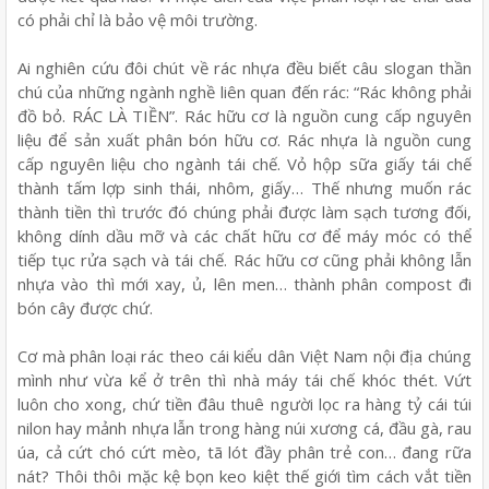
có phải chỉ là bảo vệ môi trường.
Ai nghiên cứu đôi chút về rác nhựa đều biết câu slogan thần
chú của những ngành nghề liên quan đến rác: “Rác không phải
đồ bỏ. RÁC LÀ TIỀN”. Rác hữu cơ là nguồn cung cấp nguyên
liệu để sản xuất phân bón hữu cơ. Rác nhựa là nguồn cung
cấp nguyên liệu cho ngành tái chế. Vỏ hộp sữa giấy tái chế
thành tấm lợp sinh thái, nhôm, giấy… Thế nhưng muốn rác
thành tiền thì trước đó chúng phải được làm sạch tương đối,
không dính dầu mỡ và các chất hữu cơ để máy móc có thể
tiếp tục rửa sạch và tái chế. Rác hữu cơ cũng phải không lẫn
nhựa vào thì mới xay, ủ, lên men… thành phân compost đi
bón cây được chứ.
Cơ mà phân loại rác theo cái kiểu dân Việt Nam nội địa chúng
mình như vừa kể ở trên thì nhà máy tái chế khóc thét. Vứt
luôn cho xong, chứ tiền đâu thuê người lọc ra hàng tỷ cái túi
nilon hay mảnh nhựa lẫn trong hàng núi xương cá, đầu gà, rau
úa, cả cứt chó cứt mèo, tã lót đầy phân trẻ con… đang rữa
nát? Thôi thôi mặc kệ bọn keo kiệt thế giới tìm cách vắt tiền