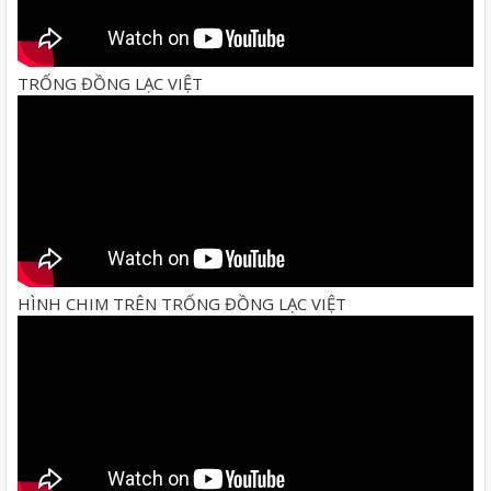
TRỐNG ĐỒNG LẠC VIỆT
HÌNH CHIM TRÊN TRỐNG ĐỒNG LẠC VIỆT