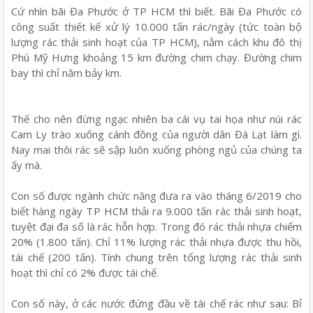
Cứ nhìn bãi Đa Phước ở TP HCM thì biết. Bãi Đa Phước có
công suất thiết kế xử lý 10.000 tấn rác/ngày (tức toàn bộ
lượng rác thải sinh hoạt của TP HCM), nằm cách khu đô thị
Phú Mỹ Hưng khoảng 15 km đường chim chạy. Đường chim
bay thì chỉ năm bảy km.
Thế cho nên đừng ngạc nhiên ba cái vụ tai họa như núi rác
Cam Ly trào xuống cánh đồng của người dân Đà Lạt làm gì.
Nay mai thôi rác sẽ sập luôn xuống phòng ngủ của chúng ta
ấy mà.
Con số được ngành chức năng đưa ra vào tháng 6/2019 cho
biết hàng ngày TP HCM thải ra 9.000 tấn rác thải sinh hoạt,
tuyệt đại đa số là rác hỗn hợp. Trong đó rác thải nhựa chiếm
20% (1.800 tấn). Chỉ 11% lượng rác thải nhựa được thu hồi,
tái chế (200 tấn). Tính chung trên tổng lượng rác thải sinh
hoạt thì chỉ có 2% được tái chế.
Con số này, ở các nước đứng đầu về tái chế rác như sau: Bỉ