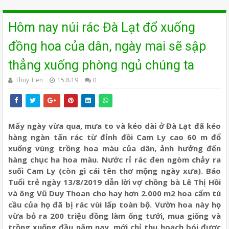
Hôm nay núi rác Đà Lạt đổ xuống
đồng hoa của dân, ngày mai sẽ sập
thẳng xuống phòng ngủ chúng ta
Thuy Tien
15.8.19
0
Mấy ngày vừa qua, mưa to và kéo dài ở Đà Lạt đã kéo
hàng ngàn tấn rác từ đỉnh đồi Cam Ly cao 60 m đổ
xuống vùng trồng hoa màu của dân, ảnh hưởng đến
hàng chục ha hoa màu. Nước rỉ rác đen ngòm chảy ra
suối Cam Ly (còn gì cái tên thơ mộng ngày xưa). Báo
Tuổi trẻ ngày 13/8/2019 dẫn lời vợ chồng bà Lê Thị Hồi
và ông Vũ Duy Thoan cho hay hơn 2.000 m2 hoa cẩm tú
cầu của họ đã bị rác vùi lấp toàn bộ. Vườn hoa này họ
vừa bỏ ra 200 triệu đồng làm ống tưới, mua giống và
trồng xuống đầu năm nay, mới chỉ thu hoạch bói được