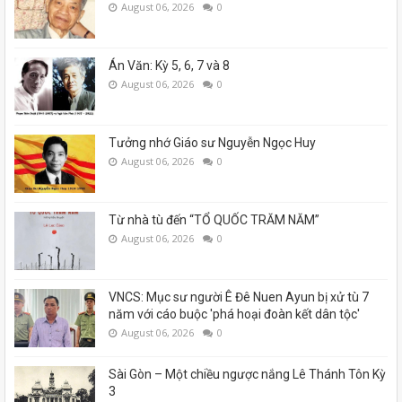
August 06, 2026
0
Án Văn: Kỳ 5, 6, 7 và 8
August 06, 2026
0
Tưởng nhớ Giáo sư Nguyễn Ngọc Huy
August 06, 2026
0
Từ nhà tù đến “TỔ QUỐC TRĂM NĂM”
August 06, 2026
0
VNCS: Mục sư người Ê Đê Nuen Ayun bị xử tù 7
năm với cáo buộc 'phá hoại đoàn kết dân tộc'
August 06, 2026
0
Sài Gòn – Một chiều ngược nắng Lê Thánh Tôn Kỳ
3