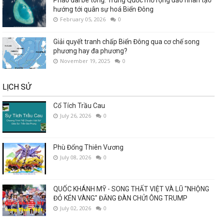
Pháo đài bê tông: Trung Quốc mở rộng đảo nhân tạo
hướng tới quân sự hoá Biển Đông
February 05, 2026
0
Giải quyết tranh chấp Biển Đông qua cơ chế song
phương hay đa phương?
November 19, 2025
0
LỊCH SỬ
Cổ Tích Trầu Cau
July 26, 2026
0
Phù Đổng Thiên Vương
July 08, 2026
0
QUỐC KHÁNH MỸ - SONG THẤT VIỆT VÀ LŨ "NHỘNG
ĐỎ KÉN VÀNG" ĐĂNG ĐÀN CHỬI ÔNG TRUMP
July 02, 2026
0