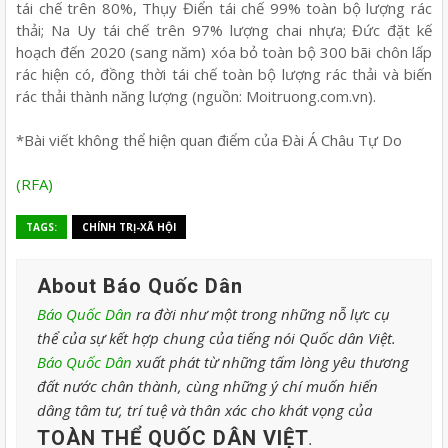
tái chế trên 80%, Thụy Điển tái chế 99% toàn bộ lượng rác
thải; Na Uy tái chế trên 97% lượng chai nhựa; Đức đặt kế
hoạch đến 2020 (sang năm) xóa bỏ toàn bộ 300 bãi chôn lấp
rác hiện có, đồng thời tái chế toàn bộ lượng rác thải và biến
rác thải thành năng lượng (nguồn: Moitruong.com.vn).
*Bài viết không thể hiện quan điểm của Đài Á Châu Tự Do
(RFA)
TAGS:
CHÍNH TRỊ-XÃ HỘI
About Báo Quốc Dân
Báo Quốc Dân
ra đời như một trong những nỗ lực cụ
thể của sự kết hợp chung của tiếng nói Quốc dân Việt.
Báo Quốc Dân
xuất phát từ những tấm lòng yêu thương
đất nước chân thành, cùng những ý chí muốn hiến
dâng tâm tư, trí tuệ và thân xác cho khát vọng của
TOÀN THỂ QUỐC DÂN VIỆT
.