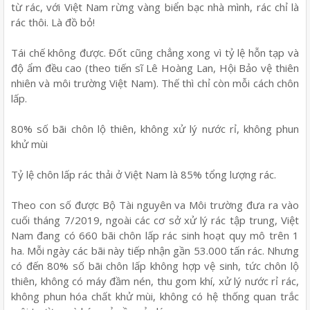
từ rác, với Việt Nam rừng vàng biển bạc nhà mình, rác chỉ là
rác thôi. Là đồ bỏ!
Tái chế không được. Đốt cũng chẳng xong vì tỷ lệ hỗn tạp và
độ ẩm đều cao (theo tiến sĩ Lê Hoàng Lan, Hội Bảo vệ thiên
nhiên và môi trường Việt Nam). Thế thì chỉ còn mỗi cách chôn
lấp.
80% số bãi chôn lộ thiên, không xử lý nước rỉ, không phun
khử mùi
Tỷ lệ chôn lấp rác thải ở Việt Nam là 85% tổng lượng rác.
Theo con số được Bộ Tài nguyên va Môi trường đưa ra vào
cuối tháng 7/2019, ngoài các cơ sở xử lý rác tập trung, Việt
Nam đang có 660 bãi chôn lấp rác sinh hoạt quy mô trên 1
ha. Mỗi ngày các bãi này tiếp nhận gần 53.000 tấn rác. Nhưng
có đến 80% số bãi chôn lấp không hợp vệ sinh, tức chôn lộ
thiên, không có máy đầm nén, thu gom khí, xử lý nước rỉ rác,
không phun hóa chất khử mùi, không có hệ thống quan trắc