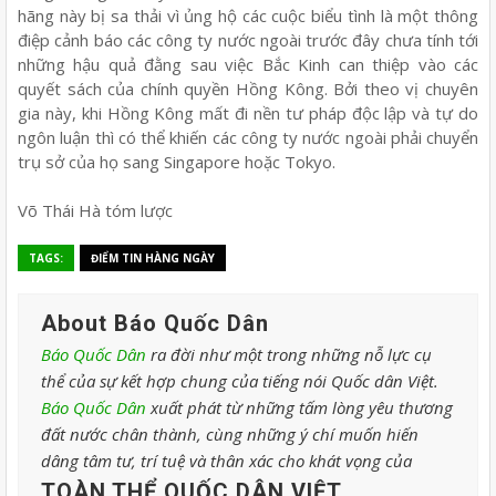
hãng này bị sa thải vì ủng hộ các cuộc biểu tình là một thông
điệp cảnh báo các công ty nước ngoài trước đây chưa tính tới
những hậu quả đằng sau việc Bắc Kinh can thiệp vào các
quyết sách của chính quyền Hồng Kông. Bởi theo vị chuyên
gia này, khi Hồng Kông mất đi nền tư pháp độc lập và tự do
ngôn luận thì có thể khiến các công ty nước ngoài phải chuyển
trụ sở của họ sang Singapore hoặc Tokyo.
Võ Thái Hà tóm lược
TAGS:
ĐIỂM TIN HÀNG NGÀY
About Báo Quốc Dân
Báo Quốc Dân
ra đời như một trong những nỗ lực cụ
thể của sự kết hợp chung của tiếng nói Quốc dân Việt.
Báo Quốc Dân
xuất phát từ những tấm lòng yêu thương
đất nước chân thành, cùng những ý chí muốn hiến
dâng tâm tư, trí tuệ và thân xác cho khát vọng của
TOÀN THỂ QUỐC DÂN VIỆT
.