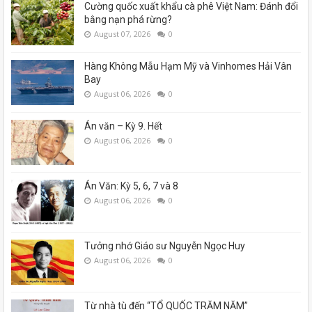
Cường quốc xuất khẩu cà phê Việt Nam: Đánh đổi
bằng nạn phá rừng?
August 07, 2026
0
Hàng Không Mẫu Hạm Mỹ và Vinhomes Hải Vân
Bay
August 06, 2026
0
Án văn – Kỳ 9. Hết
August 06, 2026
0
Án Văn: Kỳ 5, 6, 7 và 8
August 06, 2026
0
Tưởng nhớ Giáo sư Nguyễn Ngọc Huy
August 06, 2026
0
Từ nhà tù đến “TỔ QUỐC TRĂM NĂM”