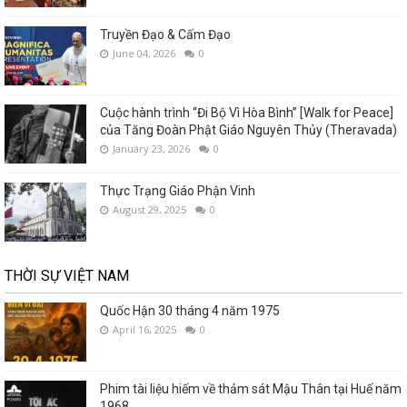
Truyền Đạo & Cấm Đạo
June 04, 2026
0
Cuộc hành trình “Đi Bộ Vì Hòa Bình” [Walk for Peace]
của Tăng Đoàn Phật Giáo Nguyên Thủy (Theravada)
January 23, 2026
0
Thực Trạng Giáo Phận Vinh
August 29, 2025
0
THỜI SỰ VIỆT NAM
Quốc Hận 30 tháng 4 năm 1975
April 16, 2025
0
Phim tài liệu hiếm về thảm sát Mậu Thân tại Huế năm
1968