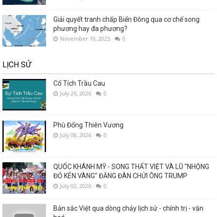
Giải quyết tranh chấp Biển Đông qua cơ chế song
phương hay đa phương?
November 19, 2025
0
LỊCH SỬ
Cổ Tích Trầu Cau
July 26, 2026
0
Phù Đổng Thiên Vương
July 08, 2026
0
QUỐC KHÁNH MỸ - SONG THẤT VIỆT VÀ LŨ "NHỘNG
ĐỎ KÉN VÀNG" ĐĂNG ĐÀN CHỬI ÔNG TRUMP
July 02, 2026
0
Bản sắc Việt qua dòng chảy lịch sử - chính trị - văn