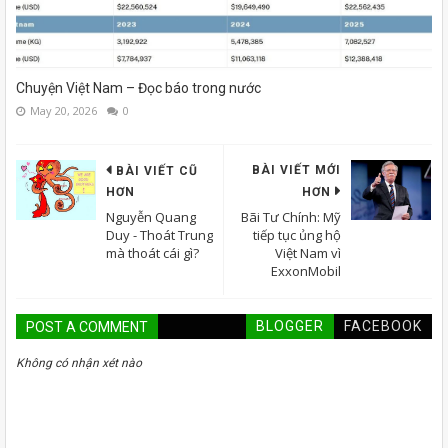
Chuyện Việt Nam – Đọc báo trong nước
May 20, 2026
0
BÀI VIẾT MỚI
BÀI VIẾT CŨ
HƠN
HƠN
Nguyễn Quang
Bãi Tư Chính: Mỹ
Duy - Thoát Trung
tiếp tục ủng hộ
mà thoát cái gì?
Việt Nam vì
ExxonMobil
BLOGGER
FACEBOOK
POST A COMMENT
Không có nhận xét nào