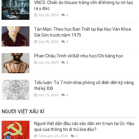
VNCS: Chiếc áo blouse trắng vốn dĩ không tự nó tạo
ra y đức
July 29, 2026
0
Tản Mạn: Theo học Ban Triết tại Đại Học Văn Khoa
Sài Gòn trước năm 1975
July 28, 2026
0
Phan Châu Trinh về Bất như học/Chi bằng học
July 26, 2026
0
Tiểu luận: Từ 7 môn khai phóng cổ điển đến kỹ năng
thế kỷ XXI
July 15, 2026
0
NGƯỜI VIỆT XẤU XÍ
Người Việt dẫn đầu các sắc dân xin tị nạn tại Úc: Hậu
quả của thông tin di trú lừa đảo?
February 23, 2024
0