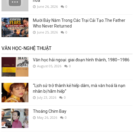
hoá
June 26, 2026
0
Mười Bảy Năm Trong Các Trại Cải Tạo.The Father
Who Never Returned
June 25, 2026
0
VĂN HỌC-NGHỆ THUẬT
Văn học hải ngoại: giai đoạn hình thành, 1980–1986
August 05, 2026
0
“Lịch sử trở thành kẻ hiếp dâm, mà văn hoá là nạn
nhân bị hãm hiếp”
July 23, 2026
0
Thoáng Chim Bay
May 26, 2026
0