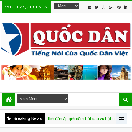
SATURDAY, AUGUST 8.
Breaking News
 tái diễn chiến dịch đàn áp giới cầm bút sau vụ bắt giữ tác giả