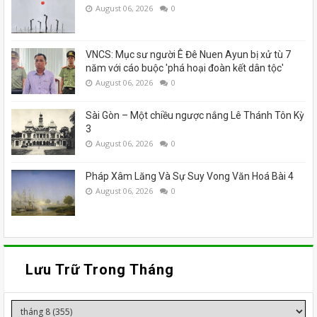
August 06, 2026
0
VNCS: Mục sư người Ê Đê Nuen Ayun bị xử tù 7
năm với cáo buộc 'phá hoại đoàn kết dân tộc'
August 06, 2026
0
Sài Gòn – Một chiều ngược nắng Lê Thánh Tôn Kỳ
3
August 06, 2026
0
Pháp Xâm Lăng Và Sự Suy Vong Văn Hoá Bài 4
August 06, 2026
0
Lưu Trữ Trong Tháng