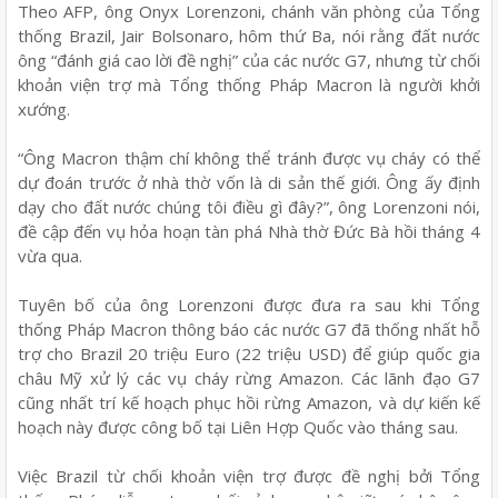
Theo AFP, ông Onyx Lorenzoni, chánh văn phòng của Tổng
thống Brazil, Jair Bolsonaro, hôm thứ Ba, nói rằng đất nước
ông “đánh giá cao lời đề nghị” của các nước G7, nhưng từ chối
khoản viện trợ mà Tổng thống Pháp Macron là người khởi
xướng.
“Ông Macron thậm chí không thể tránh được vụ cháy có thể
dự đoán trước ở nhà thờ vốn là di sản thế giới. Ông ấy định
dạy cho đất nước chúng tôi điều gì đây?”, ông Lorenzoni nói,
đề cập đến vụ hỏa hoạn tàn phá Nhà thờ Đức Bà hồi tháng 4
vừa qua.
Tuyên bố của ông Lorenzoni được đưa ra sau khi Tổng
thống Pháp Macron thông báo các nước G7 đã thống nhất hỗ
trợ cho Brazil 20 triệu Euro (22 triệu USD) để giúp quốc gia
châu Mỹ xử lý các vụ cháy rừng Amazon. Các lãnh đạo G7
cũng nhất trí kế hoạch phục hồi rừng Amazon, và dự kiến kế
hoạch này được công bố tại Liên Hợp Quốc vào tháng sau.
Việc Brazil từ chối khoản viện trợ được đề nghị bởi Tổng