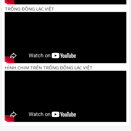
TRỐNG ĐỒNG LẠC VIỆT
HÌNH CHIM TRÊN TRỐNG ĐỒNG LẠC VIỆT