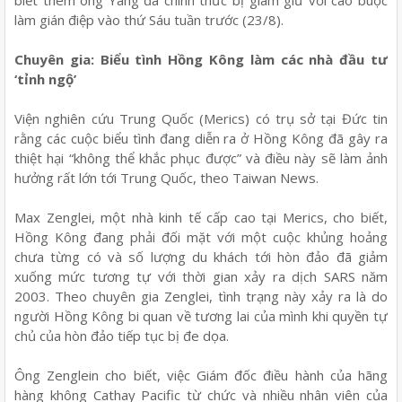
biết thêm ông Yang đã chính thức bị giam giữ với cáo buộc
làm gián điệp vào thứ Sáu tuần trước (23/8).
Chuyên gia: Biểu tình Hồng Kông làm các nhà đầu tư
‘tỉnh ngộ’
Viện nghiên cứu Trung Quốc (Merics) có trụ sở tại Đức tin
rằng các cuộc biểu tình đang diễn ra ở Hồng Kông đã gây ra
thiệt hại “không thể khắc phục được” và điều này sẽ làm ảnh
hưởng rất lớn tới Trung Quốc, theo Taiwan News.
Max Zenglei, một nhà kinh tế cấp cao tại Merics, cho biết,
Hồng Kông đang phải đối mặt với một cuộc khủng hoảng
chưa từng có và số lượng du khách tới hòn đảo đã giảm
xuống mức tương tự với thời gian xảy ra dịch SARS năm
2003. Theo chuyên gia Zenglei, tình trạng này xảy ra là do
người Hồng Kông bi quan về tương lai của mình khi quyền tự
chủ của hòn đảo tiếp tục bị đe dọa.
Ông Zenglein cho biết, việc Giám đốc điều hành của hãng
hàng không Cathay Pacific từ chức và nhiều nhân viên của