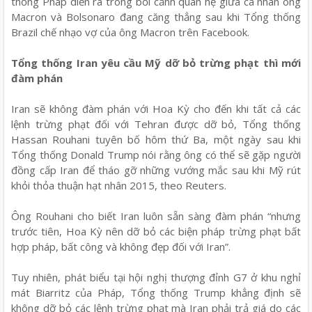
thống Pháp diễn ra trong bối cảnh quan hệ giữa cá nhân ông
Macron và Bolsonaro đang căng thẳng sau khi Tổng thống
Brazil chế nhạo vợ của ông Macron trên Facebook.
Tổng thống Iran yêu cầu Mỹ dỡ bỏ trừng phạt thì mới
đàm phán
Iran sẽ không đàm phán với Hoa Kỳ cho đến khi tất cả các
lệnh trừng phạt đối với Tehran được dỡ bỏ, Tổng thống
Hassan Rouhani tuyên bố hôm thứ Ba, một ngày sau khi
Tổng thống Donald Trump nói rằng ông có thể sẽ gặp người
đồng cấp Iran để tháo gỡ những vướng mắc sau khi Mỹ rút
khỏi thỏa thuận hạt nhân 2015, theo Reuters.
Ông Rouhani cho biết Iran luôn sẵn sàng đàm phán “nhưng
trước tiên, Hoa Kỳ nên dỡ bỏ các biện pháp trừng phạt bất
hợp pháp, bất công và không đẹp đối với Iran”.
Tuy nhiên, phát biểu tại hội nghị thượng đỉnh G7 ở khu nghỉ
mát Biarritz của Pháp, Tổng thống Trump khẳng định sẽ
không dỡ bỏ các lệnh trừng phạt mà Iran phải trả giá do các