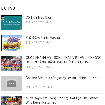
LỊCH SỬ
Cổ Tích Trầu Cau
July 26, 2026
0
Phù Đổng Thiên Vương
July 08, 2026
0
QUỐC KHÁNH MỸ - SONG THẤT VIỆT VÀ LŨ "NHỘNG
ĐỎ KÉN VÀNG" ĐĂNG ĐÀN CHỬI ÔNG TRUMP
July 02, 2026
0
Bản sắc Việt qua dòng chảy lịch sử - chính trị - văn
hoá
June 26, 2026
0
Mười Bảy Năm Trong Các Trại Cải Tạo.The Father
Who Never Returned