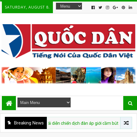
SATURDAY, AUGUST 8.
Breaking News
 bị cáo buộc tái diễn chiến dịch đàn áp giới cầm bút sau vụ bắt giữ tác g