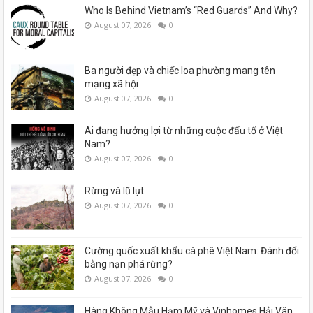
Who Is Behind Vietnam’s “Red Guards” And Why?
August 07, 2026
0
Ba người đẹp và chiếc loa phường mang tên
mạng xã hội
August 07, 2026
0
Ai đang hưởng lợi từ những cuộc đấu tố ở Việt
Nam?
August 07, 2026
0
Rừng và lũ lụt
August 07, 2026
0
Cường quốc xuất khẩu cà phê Việt Nam: Đánh đổi
bằng nạn phá rừng?
August 07, 2026
0
Hàng Không Mẫu Hạm Mỹ và Vinhomes Hải Vân