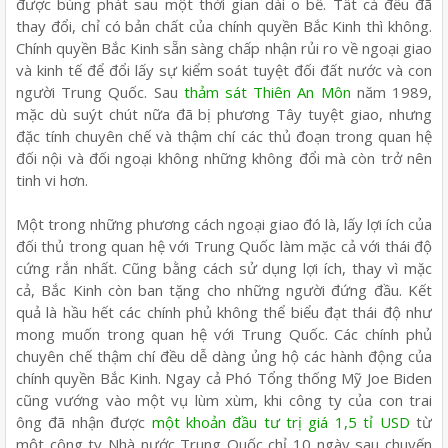
được bùng phát sau một thời gian dài o bế. Tất cả đều đã
thay đổi, chỉ có bản chất của chính quyền Bắc Kinh thì không.
Chính quyền Bắc Kinh sẵn sàng chấp nhận rủi ro về ngoại giao
và kinh tế để đổi lấy sự kiểm soát tuyệt đối đất nước và con
người Trung Quốc. Sau
thảm sát Thiên An Môn
năm 1989,
mặc dù suýt chút nữa đã bị phương Tây tuyệt giao, nhưng
đặc tính chuyên chế và thậm chí các thủ đoạn trong quan hệ
đối nội và đối ngoại không những không đổi mà còn trở nên
tinh vi hơn.
Một trong những phương cách ngoại giao đó là, lấy lợi ích của
đối thủ trong quan hệ với Trung Quốc làm mặc cả với thái độ
cứng rắn nhất. Cũng bằng cách sử dụng lợi ích, thay vì mặc
cả, Bắc Kinh còn ban tặng cho những người đứng đầu. Kết
quả là hầu hết các chính phủ không thể biểu đạt thái độ như
mong muốn trong quan hệ với Trung Quốc. Các chính phủ
chuyên chế thậm chí đều dễ dàng ủng hộ các hành động của
chính quyền Bắc Kinh. Ngay cả Phó Tổng thống Mỹ Joe Biden
cũng vướng vào một vụ lùm xùm, khi công ty của con trai
ông đã nhận được
một khoản đầu tư trị giá 1,5 tỉ USD
từ
một công ty Nhà nước Trung Quốc chỉ 10 ngày sau chuyến