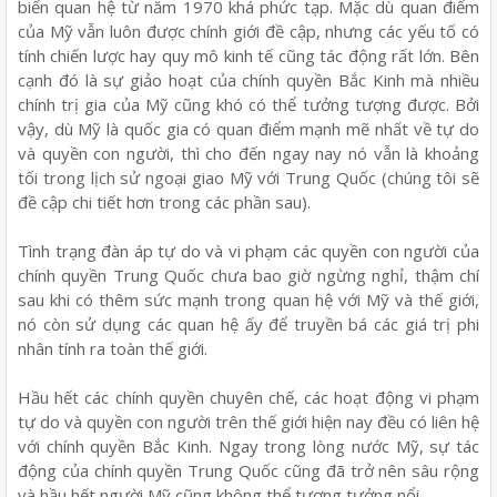
biến quan hệ từ năm 1970 khá phức tạp. Mặc dù quan điểm
của Mỹ vẫn luôn được chính giới đề cập, nhưng các yếu tố có
tính chiến lược hay quy mô kinh tế cũng tác động rất lớn. Bên
cạnh đó là sự giảo hoạt của chính quyền Bắc Kinh mà nhiều
chính trị gia của Mỹ cũng khó có thể tưởng tượng được. Bởi
vậy, dù Mỹ là quốc gia có quan điểm mạnh mẽ nhất về tự do
và quyền con người, thì cho đến ngay nay nó vẫn là khoảng
tối trong lịch sử ngoại giao Mỹ với Trung Quốc (chúng tôi sẽ
đề cập chi tiết hơn trong các phần sau).
Tình trạng đàn áp tự do và vi phạm các quyền con người của
chính quyền Trung Quốc chưa bao giờ ngừng nghỉ, thậm chí
sau khi có thêm sức mạnh trong quan hệ với Mỹ và thế giới,
nó còn sử dụng các quan hệ ấy để truyền bá các giá trị phi
nhân tính ra toàn thế giới.
Hầu hết các chính quyền chuyên chế, các hoạt động vi phạm
tự do và quyền con người trên thế giới hiện nay đều có liên hệ
với chính quyền Bắc Kinh. Ngay trong lòng nước Mỹ, sự tác
động của chính quyền Trung Quốc cũng đã trở nên sâu rộng
và hầu hết người Mỹ cũng không thể tượng tưởng nổi.