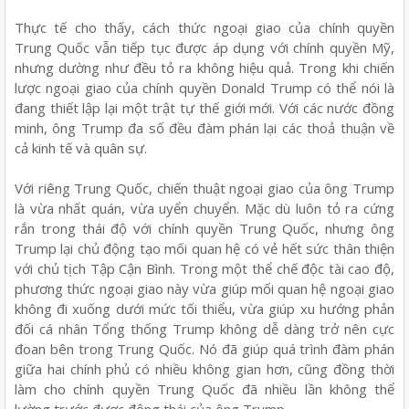
Thực tế cho thấy, cách thức ngoại giao của chính quyền
Trung Quốc vẫn tiếp tục được áp dụng với chính quyền Mỹ,
nhưng dường như đều tỏ ra không hiệu quả. Trong khi chiến
lược ngoại giao của chính quyền Donald Trump có thể nói là
đang thiết lập lại một trật tự thế giới mới. Với các nước đồng
minh, ông Trump đa số đều đàm phán lại các thoả thuận về
cả kinh tế và quân sự.
Với riêng Trung Quốc, chiến thuật ngoại giao của ông Trump
là vừa nhất quán, vừa uyển chuyển. Mặc dù luôn tỏ ra cứng
rắn trong thái độ với chính quyền Trung Quốc, nhưng ông
Trump lại chủ động tạo mối quan hệ có vẻ hết sức thân thiện
với chủ tịch Tập Cận Bình. Trong một thể chế độc tài cao độ,
phương thức ngoại giao này vừa giúp mối quan hệ ngoại giao
không đi xuống dưới mức tối thiểu, vừa giúp xu hướng phản
đối cá nhân Tổng thống Trump không dễ dàng trở nên cực
đoan bên trong Trung Quốc. Nó đã giúp quá trình đàm phán
giữa hai chính phủ có nhiều không gian hơn, cũng đồng thời
làm cho chính quyền Trung Quốc đã nhiều lần không thể
lường trước được động thái của ông Trump.