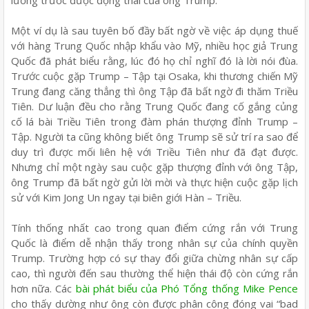
Một ví dụ là sau tuyên bố đầy bất ngờ về việc áp dụng thuế
với hàng Trung Quốc nhập khẩu vào Mỹ, nhiều học giả Trung
Quốc đã phát biểu rằng, lúc đó họ chỉ nghĩ đó là lời nói đùa.
Trước cuộc gặp Trump – Tập tại Osaka, khi thương chiến Mỹ
Trung đang căng thẳng thì ông Tập đã bất ngờ đi thăm Triều
Tiên. Dư luận đều cho rằng Trung Quốc đang cố gắng củng
cố lá bài Triều Tiên trong đàm phán thượng đỉnh Trump –
Tập. Người ta cũng không biết ông Trump sẽ sử trí ra sao để
duy trì được mối liên hệ với Triều Tiên như đã đạt được.
Nhưng chỉ một ngày sau cuộc gặp thượng đỉnh với ông Tập,
ông Trump đã bất ngờ gửi lời mời và thực hiện cuộc gặp lịch
sử với Kim Jong Un ngay tại biên giới Hàn – Triều.
Tính thống nhất cao trong quan điểm cứng rắn với Trung
Quốc là điểm dễ nhận thấy trong nhân sự của chính quyền
Trump. Trường hợp có sự thay đổi giữa chừng nhân sự cấp
cao, thì người đến sau thường thể hiện thái độ còn cứng rắn
hơn nữa. Các
bài phát biểu của Phó Tổng thống Mike Pence
cho thấy dường như ông còn được phân công đóng vai “bad