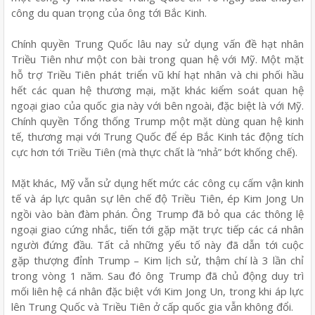
công du quan trọng của ông tới Bắc Kinh.
Chính quyền Trung Quốc lâu nay sử dụng vấn đề hạt nhân
Triều Tiên như một con bài trong quan hệ với Mỹ. Một mặt
hỗ trợ Triều Tiên phát triển vũ khí hạt nhân và chi phối hầu
hết các quan hệ thương mại, mặt khác kiểm soát quan hệ
ngoại giao của quốc gia này với bên ngoài, đặc biệt là với Mỹ.
Chính quyền Tổng thống Trump một mặt dùng quan hệ kinh
tế, thương mại với Trung Quốc để ép Bắc Kinh tác động tích
cực hơn tới Triều Tiên (mà thực chất là “nhả” bớt khống chế).
Mặt khác, Mỹ vẫn sử dụng hết mức các công cụ cấm vận kinh
tế và áp lực quân sự lên chế độ Triều Tiên, ép Kim Jong Un
ngồi vào bàn đàm phán. Ông Trump đã bỏ qua các thông lệ
ngoại giao cứng nhắc, tiến tới gặp mặt trực tiếp các cá nhân
người đứng đầu. Tất cả những yếu tố này đã dẫn tới cuộc
gặp thượng đỉnh Trump – Kim lịch sử, thậm chí là 3 lần chỉ
trong vòng 1 năm. Sau đó ông Trump đã chủ động duy trì
mối liên hệ cá nhân đặc biệt với Kim Jong Un, trong khi áp lực
lên Trung Quốc và Triều Tiên ở cấp quốc gia vẫn không đổi.