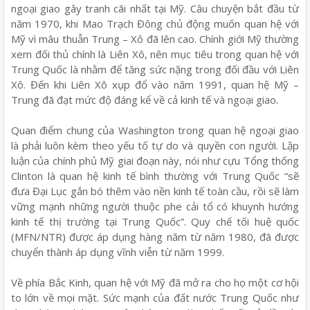
ngoại giao gây tranh cãi nhất tại Mỹ. Câu chuyện bắt đầu từ
năm 1970, khi Mao Trạch Đông chủ động muốn quan hệ với
Mỹ vì mâu thuẫn Trung – Xô đã lên cao. Chính giới Mỹ thường
xem đối thủ chính là Liên Xô, nên mục tiêu trong quan hệ với
Trung Quốc là nhằm để tăng sức nặng trong đối đầu với Liên
Xô. Đến khi Liên Xô xụp đổ vào năm 1991, quan hệ Mỹ –
Trung đã đạt mức độ đáng kể về cả kinh tế và ngoại giao.
Quan điểm chung của Washington trong quan hệ ngoại giao
là phải luôn kèm theo yếu tố tự do và quyền con người. Lập
luận của chính phủ Mỹ giai đoạn này, nói như cựu Tổng thống
Clinton là quan hệ kinh tế bình thường với Trung Quốc “sẽ
đưa Đại Lục gắn bó thêm vào nền kinh tế toàn cầu, rồi sẽ làm
vững mạnh những người thuộc phe cải tổ có khuynh hướng
kinh tế thị trường tại Trung Quốc”. Quy chế tối huệ quốc
(MFN/NTR) được áp dụng hàng năm từ năm 1980, đã được
chuyển thành áp dụng vĩnh viễn từ năm 1999.
Về phía Bắc Kinh, quan hệ với Mỹ đã mở ra cho họ một cơ hội
to lớn về mọi mặt. Sức mạnh của đất nước Trung Quốc như