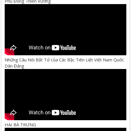
Phù Đổng Thiên Vương
Những Câu Nói Bất Tử của Các Bậc Tiên Liệt Việt Nam Quốc
Dân Đảng
HAI BÀ TRƯNG