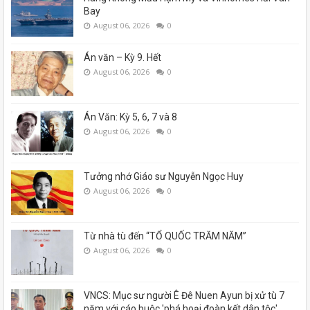
Bay
August 06, 2026
0
Án văn – Kỳ 9. Hết
August 06, 2026
0
Án Văn: Kỳ 5, 6, 7 và 8
August 06, 2026
0
Tưởng nhớ Giáo sư Nguyễn Ngọc Huy
August 06, 2026
0
Từ nhà tù đến “TỔ QUỐC TRĂM NĂM”
August 06, 2026
0
VNCS: Mục sư người Ê Đê Nuen Ayun bị xử tù 7
năm với cáo buộc 'phá hoại đoàn kết dân tộc'