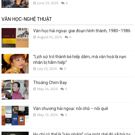
June 25, 2026
0
VĂN HỌC-NGHỆ THUẬT
Văn học hải ngoại: giai đoạn hình thành, 1980–1986
August 05, 2026
0
“Lịch sử trở thành kẻ hiếp dâm, mà văn hoá là nạn
nhân bị hãm hiếp”
July 23, 2026
0
Thoáng Chim Bay
May 26, 2026
0
Văn chương hải ngoại: nỗi chữ – nỗi quê
May 13, 2026
0
Họ chỉ có thể là “sản phẩm” của một chế độ xã hội tự