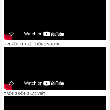
TRUYỀN THUYẾT HÙNG VƯƠNG
TRỐNG ĐỒNG LẠC VIỆT