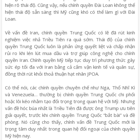
hiện rõ thái độ. Cũng vậy, nếu chính quyền Đài Loan không thể
hiện thái độ sẵn sàng thì Mỹ cũng khó có thể làm gì với Đài
Loan.
Về vấn đề Iran, chính quyền Trung Quốc có lẽ đã rút kinh
nghiệm việc nhả Triều Tiên ra quá sớm. Thái độ của chính
quyền Trung Quốc luôn là phản ứng quyết liệt và chấp nhận
rủi ro khi lén lút mua dầu và trợ giúp công nghệ cho chính
quyền Iran. Chính quyền Mỹ tiếp tục duy trì phương thức gây
sức ép tối đa với Iran bằng cả cấm vận kinh tế và quân sự,
đồng thời rút khỏi thoả thuận hạt nhân JPOA.
Có thể nói, các chính quyền chuyên chế như Nga, Thổ Nhĩ Kì
và Venezuela… thường bị chính quyền Trung Quốc chi phối
hoặc lôi kéo nhằm tạo đối trọng trong quan hệ với Mỹ. Nhưng
vấn đề hóc búa nhất là Triều Tiên đã được ông Trump ưu tiên
giải quyết, trước khi chính quyền Trung Quốc “bắt bài” và đề
phòng. Nó cũng cho thấy, chính vấn đề Trung Quốc mới là
trọng tâm duy nhất trong quan hệ đối ngoại của chính quyền
Mỹ hiện nay.