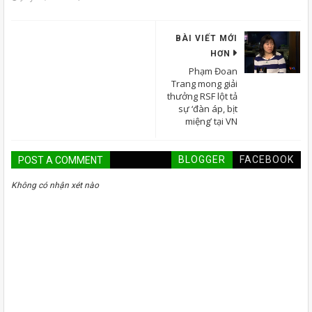
BÀI VIẾT MỚI
HƠN
Phạm Đoan
Trang mong giải
thưởng RSF lột tả
sự ‘đàn áp, bịt
miệng’ tại VN
BLOGGER
FACEBOOK
POST A COMMENT
Không có nhận xét nào