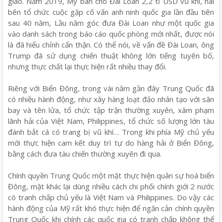
giao. Năm 2019, Mỹ bán cho Đài Loan 2,2 tỉ USD vũ khí, hai
bên tổ chức cuộc gặp cố vấn anh ninh quốc gia lần đầu tiên
sau 40 năm, Lầu năm góc đưa Đài Loan như một quốc gia
vào danh sách trong báo cáo quốc phòng mới nhất, được nói
là đã hiểu chỉnh cẩn thận. Có thể nói, về vấn đề Đài Loan, ông
Trump đã sử dụng chiến thuật không lớn tiếng tuyên bố,
nhưng thực chất lại thực hiện rất nhiều thay đổi.
Riêng với Biển Đông, trong vài năm gần đây Trung Quốc đã
có nhiều hành động, như xây hàng loạt đảo nhân tạo với sân
bay và tên lửa, tổ chức tập trận thường xuyên, xâm phạm
lãnh hải của Việt Nam, Philippines, tổ chức số lượng lớn tàu
đánh bắt cá có trang bị vũ khí… Trong khi phía Mỹ chủ yếu
mới thực hiện cam kết duy trì tự do hàng hải ở Biển Đông,
bằng cách đưa tàu chiến thường xuyên đi qua.
Chính quyền Trung Quốc một mặt thực hiện quân sự hoá biển
Đông, mặt khác lại dùng nhiều cách chi phối chính giới 2 nước
có tranh chấp chủ yếu là Việt Nam và Philippines. Do vậy các
hành động của Mỹ rất khó thực hiện để ngăn cản chính quyền
Trung Quốc khi chính các quốc gia có tranh chấp không thể