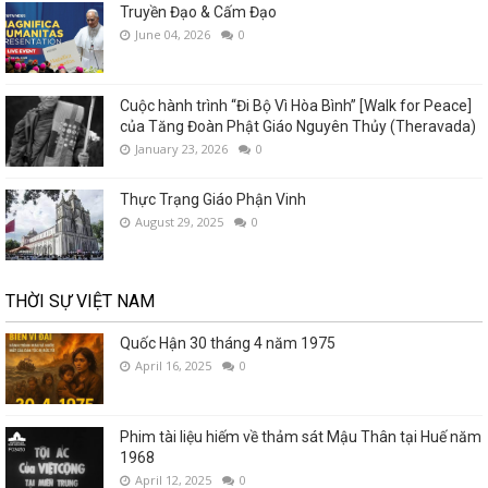
Truyền Đạo & Cấm Đạo
June 04, 2026
0
Cuộc hành trình “Đi Bộ Vì Hòa Bình” [Walk for Peace]
của Tăng Đoàn Phật Giáo Nguyên Thủy (Theravada)
January 23, 2026
0
Thực Trạng Giáo Phận Vinh
August 29, 2025
0
THỜI SỰ VIỆT NAM
Quốc Hận 30 tháng 4 năm 1975
April 16, 2025
0
Phim tài liệu hiếm về thảm sát Mậu Thân tại Huế năm
1968
April 12, 2025
0