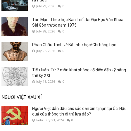
ra y đức
July 29, 2026
0
Tản Mạn: Theo học Ban Triết tại Đại Học Văn Khoa
Sài Gòn trước năm 1975
July 28, 2026
0
Phan Châu Trinh về Bất như học/Chi bằng học
July 26, 2026
0
Tiểu luận: Từ 7 môn khai phóng cổ điển đến kỹ năng
thế kỷ XXI
July 15, 2026
0
NGƯỜI VIỆT XẤU XÍ
Người Việt dẫn đầu các sắc dân xin tị nạn tại Úc: Hậu
quả của thông tin di trú lừa đảo?
February 23, 2024
0