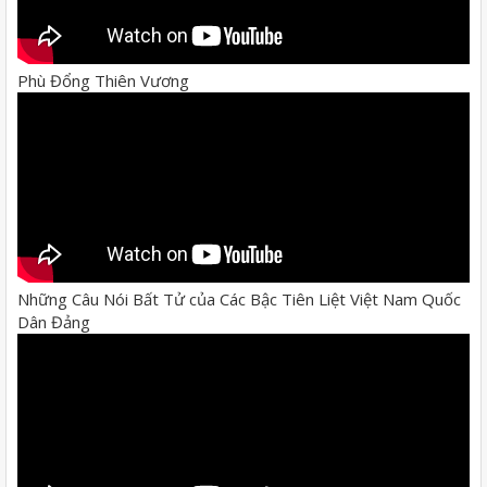
Phù Đổng Thiên Vương
Những Câu Nói Bất Tử của Các Bậc Tiên Liệt Việt Nam Quốc
Dân Đảng