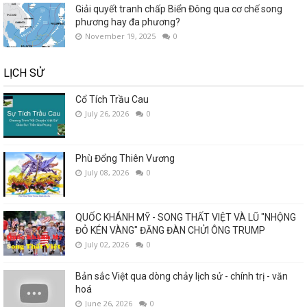
Giải quyết tranh chấp Biển Đông qua cơ chế song
phương hay đa phương?
November 19, 2025
0
LỊCH SỬ
Cổ Tích Trầu Cau
July 26, 2026
0
Phù Đổng Thiên Vương
July 08, 2026
0
QUỐC KHÁNH MỸ - SONG THẤT VIỆT VÀ LŨ "NHỘNG
ĐỎ KÉN VÀNG" ĐĂNG ĐÀN CHỬI ÔNG TRUMP
July 02, 2026
0
Bản sắc Việt qua dòng chảy lịch sử - chính trị - văn
hoá
June 26, 2026
0