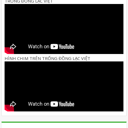
TRỐNG ĐỒNG LẠC VIỆT
HÌNH CHIM TRÊN TRỐNG ĐỒNG LẠC VIỆT