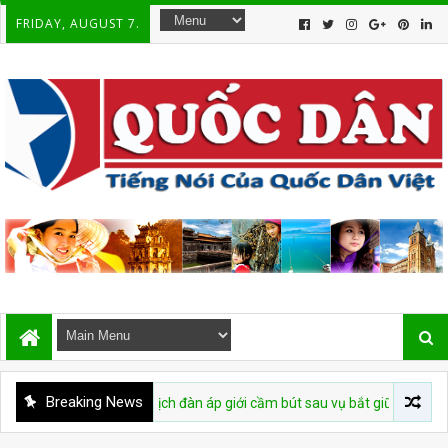
FRIDAY, AUGUST 7.
Breaking News
tái diễn chiến dịch đàn áp giới cầm bút sau vụ bắt giữ tác giả