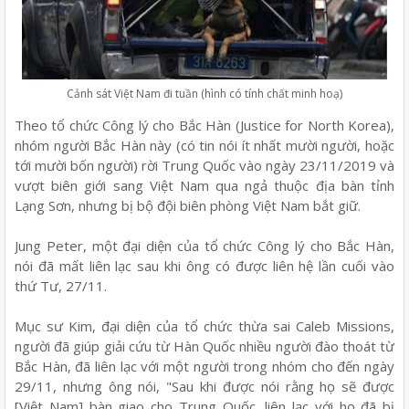
Cảnh sát Việt Nam đi tuần (hình có tính chất minh hoạ)
Theo tổ chức Công lý cho Bắc Hàn (Justice for North Korea),
nhóm người Bắc Hàn này (có tin nói ít nhất mười người, hoặc
tới mười bốn người) rời Trung Quốc vào ngày 23/11/2019 và
vượt biên giới sang Việt Nam qua ngả thuộc địa bàn tỉnh
Lạng Sơn, nhưng bị bộ đội biên phòng Việt Nam bắt giữ.
Jung Peter, một đại diện của tổ chức Công lý cho Bắc Hàn,
nói đã mất liên lạc sau khi ông có được liên hệ lần cuối vào
thứ Tư, 27/11.
Mục sư Kim, đại diện của tổ chức thừa sai Caleb Missions,
người đã giúp giải cứu từ Hàn Quốc nhiều người đào thoát từ
Bắc Hàn, đã liên lạc với một người trong nhóm cho đến ngày
29/11, nhưng ông nói, "Sau khi được nói rằng họ sẽ được
[Việt Nam] bàn giao cho Trung Quốc, liên lạc với họ đã bị