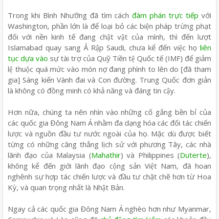
Trong khi Bình Nhưỡng đã tìm cách
đàm phán trực tiếp
với
Washington, phần lớn là để loại bỏ các biện pháp trừng phạt
đối với nền kinh tế đang chật vật của mình, thì đến lượt
Islamabad quay sang Ả Rập Saudi, chưa kể đến việc họ
liên
tục dựa vào
sự tài trợ của Quỹ Tiền tệ Quốc tế (IMF) để giảm
lệ thuộc quá mức vào món nợ đang phình to lên do [đã tham
gia] Sáng kiến Vành đai và Con đường. Trung Quốc đơn giản
là không có đồng minh có khả năng và đáng tin cậy.
Hơn nữa, chúng ta nên nhìn vào những cố gắng bền bỉ của
các quốc gia Đông Nam Á nhằm đa dạng hóa các đối tác chiến
lược và nguồn đầu tư nước ngoài của họ. Mặc dù được biết
từng có những căng thẳng lịch sử với phương Tây, các nhà
lãnh đạo của Malaysia (
Mahathir
) và Philippines (
Duterte
),
không kể đến giới lãnh đạo cộng sản Việt Nam, đã hoan
nghênh sự hợp tác chiến lược và đầu tư chặt chẽ hơn từ Hoa
Kỳ, và quan trọng nhất là Nhật Bản.
Ngay cả các quốc gia Đông Nam Á nghèo hơn như Myanmar,