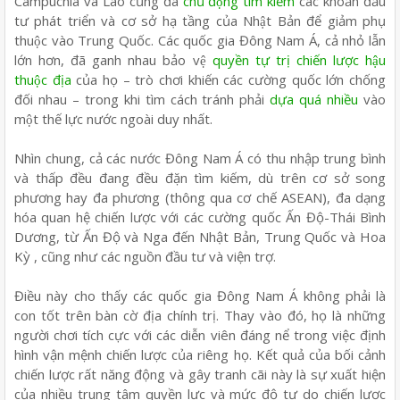
Campuchia và Lào cũng đã
chủ động tìm kiếm
các khoản đầu
tư phát triển và cơ sở hạ tầng của Nhật Bản để giảm phụ
thuộc vào Trung Quốc. Các quốc gia Đông Nam Á, cả nhỏ lẫn
lớn hơn, đã ganh nhau bảo vệ
quyền tự trị chiến lược hậu
thuộc địa
của họ – trò chơi khiến các cường quốc lớn chống
đối nhau – trong khi tìm cách tránh phải
dựa quá nhiều
vào
một thế lực nước ngoài duy nhất.
Nhìn chung, cả các nước Đông Nam Á có thu nhập trung bình
và thấp đều đang đều đặn tìm kiếm, dù trên cơ sở song
phương hay đa phương (thông qua cơ chế ASEAN), đa dạng
hóa quan hệ chiến lược với các cường quốc Ấn Độ-Thái Bình
Dương, từ Ấn Độ và Nga đến Nhật Bản, Trung Quốc và Hoa
Kỳ , cũng như các nguồn đầu tư và viện trợ.
Điều này cho thấy các quốc gia Đông Nam Á không phải là
con tốt trên bàn cờ địa chính trị. Thay vào đó, họ là những
người chơi tích cực với các diễn viên đáng nể trong việc định
hình vận mệnh chiến lược của riêng họ. Kết quả của bối cảnh
chiến lược rất năng động và gây tranh cãi này là sự xuất hiện
của nhiều trung tâm quyền lực và mức độ tự do chiến lược