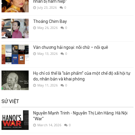
nhân bị hãm hiếp”
July 23, 2026
0
Thoáng Chim Bay
May 26, 2026
0
Văn chương hải ngoại: nỗi chữ – nỗi quê
May 13, 2026
0
Họ chỉ có thể là “sản phẩm” của một chế độ xã hội tự
do, nhân bản và khai phóng
May 11, 2026
0
SỬ VIỆT
Nguyễn Mạnh Trinh - Nguyễn Thị Liên Hằng: Hà Nội
"War"
March 14, 2026
0