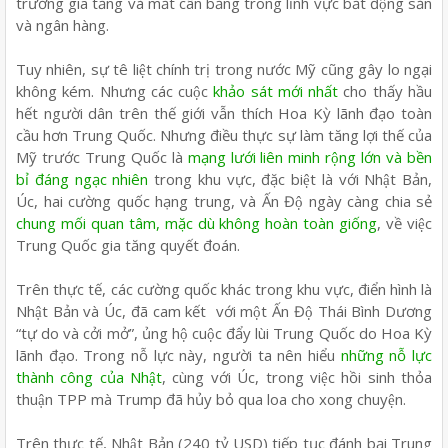
trường gia tăng và mất cân bằng trong lĩnh vực bất động sản
và ngân hàng.
Tuy nhiên, sự tê liệt chính trị trong nước Mỹ cũng gây lo ngại
không kém. Nhưng các cuộc
khảo sát mới nhất
cho thấy hầu
hết người dân trên thế giới vẫn thích Hoa Kỳ lãnh đạo toàn
cầu hơn Trung Quốc. Nhưng điều thực sự làm tăng lợi thế của
Mỹ trước Trung Quốc là
mạng lưới liên minh rộng lớn và bền
bỉ đáng ngạc nhiên
trong khu vực, đặc biệt là với Nhật Bản,
Úc, hai cường quốc hạng trung, và Ấn Độ ngày càng chia sẻ
chung mối quan tâm, mặc dù không hoàn toàn giống
, về việc
Trung Quốc gia tăng quyết đoán.
Trên thực tế, các cường quốc khác trong khu vực, điển hình là
Nhật Bản và Úc, đã cam kết với một Ấn Độ Thái Bình Dương
“tự do và cởi mở”, ủng hộ cuộc đẩy lùi Trung Quốc do Hoa Kỳ
lãnh đạo. Trong nỗ lực này, người ta nên hiểu
những nỗ lực
thành công của Nhật
, cùng với Úc, trong việc hồi sinh thỏa
thuận TPP mà Trump đã hủy bỏ qua loa cho xong chuyện.
Trên thực tế, Nhật Bản (240 tỷ USD) tiếp tục đánh bại Trung