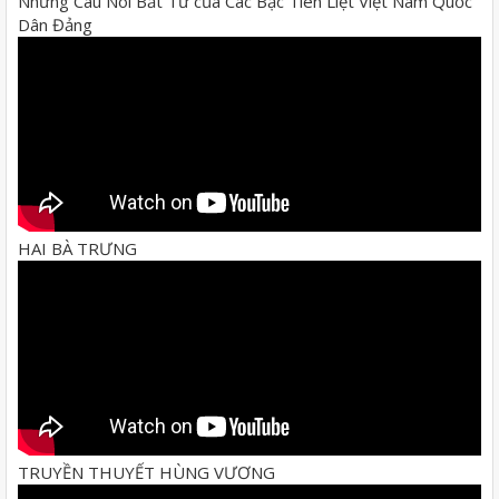
Những Câu Nói Bất Tử của Các Bậc Tiên Liệt Việt Nam Quốc
Dân Đảng
HAI BÀ TRƯNG
TRUYỀN THUYẾT HÙNG VƯƠNG