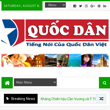
SATURDAY, AUGUST 8.
Breaking News
DÒNG SỬ VIỆT
Kháng Chiến hậu Cần Vương và Ý Thức Mới của Dân Tộ