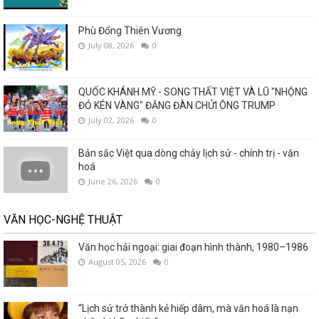
Phù Đổng Thiên Vương
July 08, 2026
0
QUỐC KHÁNH MỸ - SONG THẤT VIỆT VÀ LŨ "NHỘNG
ĐỎ KÉN VÀNG" ĐĂNG ĐÀN CHỬI ÔNG TRUMP
July 02, 2026
0
Bản sắc Việt qua dòng chảy lịch sử - chính trị - văn
hoá
June 26, 2026
0
VĂN HỌC-NGHỆ THUẬT
Văn học hải ngoại: giai đoạn hình thành, 1980–1986
August 05, 2026
0
“Lịch sử trở thành kẻ hiếp dâm, mà văn hoá là nạn