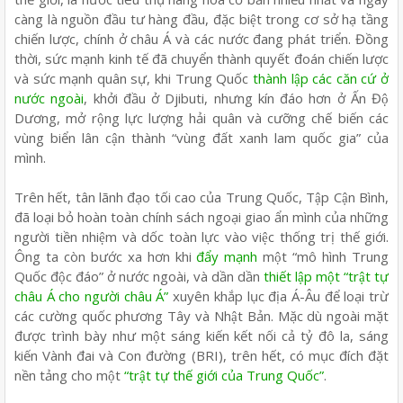
càng là nguồn đầu tư hàng đầu, đặc biệt trong cơ sở hạ tầng
chiến lược, chính ở châu Á và các nước đang phát triển. Đồng
thời, sức mạnh kinh tế đã chuyển thành quyết đoán chiến lược
và sức mạnh quân sự, khi Trung Quốc
thành lập các căn cứ ở
nước ngoài
, khởi đầu ở Djibuti, nhưng kín đáo hơn ở Ấn Độ
Dương, mở rộng lực lượng hải quân và cưỡng chế biến các
vùng biển lân cận thành “vùng đất xanh lam quốc gia” của
mình.
Trên hết, tân lãnh đạo tối cao của Trung Quốc, Tập Cận Bình,
đã loại bỏ hoàn toàn chính sách ngoại giao ẩn mình của những
người tiền nhiệm và dốc toàn lực vào việc thống trị thế giới.
Ông ta còn bước xa hơn khi
đẩy mạnh
một “mô hình Trung
Quốc độc đáo” ở nước ngoài, và dần dần
thiết lập một “trật tự
châu Á cho người châu Á”
xuyên khắp lục địa Á-Âu để loại trừ
các cường quốc phương Tây và Nhật Bản. Mặc dù ngoài mặt
được trình bày như một sáng kiến kết nối cả tỷ đô la, sáng
kiến Vành đai và Con đường (BRI), trên hết, có mục đích đặt
nền tảng cho một
“trật tự thế giới của Trung Quốc”
.