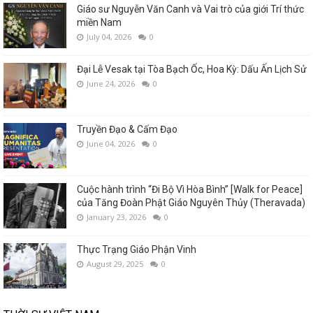
Giáo sư Nguyễn Văn Canh và Vai trò của giới Trí thức
miền Nam
July 04, 2026
0
Đại Lễ Vesak tại Tòa Bạch Ốc, Hoa Kỳ: Dấu Ấn Lịch Sử
June 24, 2026
0
Truyền Đạo & Cấm Đạo
June 04, 2026
0
Cuộc hành trình “Đi Bộ Vì Hòa Bình” [Walk for Peace]
của Tăng Đoàn Phật Giáo Nguyên Thủy (Theravada)
January 23, 2026
0
Thực Trạng Giáo Phận Vinh
August 29, 2025
0