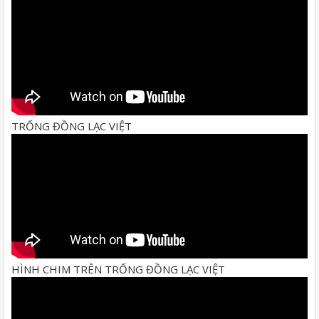
TRỐNG ĐỒNG LẠC VIỆT
HÌNH CHIM TRÊN TRỐNG ĐỒNG LẠC VIỆT