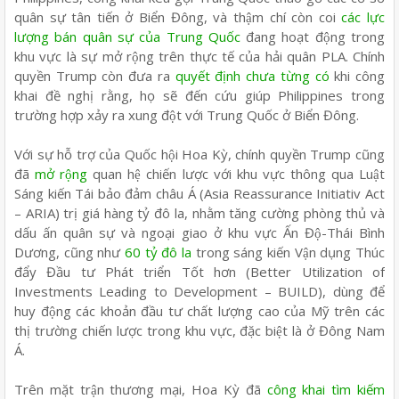
quân sự tân tiến ở Biển Đông, và thậm chí còn coi
các lực
lượng bán quân sự của Trung Quốc
đang hoạt động trong
khu vực là sự mở rộng trên thực tế của hải quân PLA. Chính
quyền Trump còn đưa ra
quyết định chưa từng có
khi công
khai đề nghị rằng, họ sẽ đến cứu giúp Philippines trong
trường hợp xảy ra xung đột với Trung Quốc ở Biển Đông.
Với sự hỗ trợ của Quốc hội Hoa Kỳ, chính quyền Trump cũng
đã
mở rộng
quan hệ chiến lược với khu vực thông qua Luật
Sáng kiến Tái bảo đảm châu Á (Asia Reassurance Initiativ Act
– ARIA) trị giá hàng tỷ đô la, nhằm tăng cường phòng thủ và
dấu ấn quân sự và ngoại giao ở khu vực Ấn Độ-Thái Bình
Dương, cũng như
60 tỷ đô la
trong sáng kiến Vận dụng Thúc
đẩy Đầu tư Phát triển Tốt hơn (Better Utilization of
Investments Leading to Development – BUILD), dùng để
huy động các khoản đầu tư chất lượng cao của Mỹ trên các
thị trường chiến lược trong khu vực, đặc biệt là ở Đông Nam
Á.
Trên mặt trận thương mại, Hoa Kỳ đã
công khai tìm kiếm