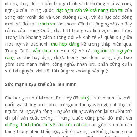
những thay đổi cơ bản trong chính sách thương mại và công
nghiệp của Trung Quốc,
đặt nghi vấn về khả năng tồn tại
của
Sáng kiến Vành đai và Con đường (BRI), và áp lực các đồng
minh và đối tác
tránh xa
các khoản đầu tư công nghệ cao đầy
rủi ro của Trung Quốc, đặc biệt trong các lĩnh vực chiến lược.
Trong khi khoảng cách tương đối về kinh tế và quân sự giữa
Hoa Kỳ và Bắc Kinh
thu hẹp đáng
kể trong thập niên qua,
Trung Quốc
vẫn thua xa
Hoa Kỳ về các
nguồn tài nguyên
ròng
có thể huy động được trong giai đoạn xung đột, bao
gồm sức mạnh mềm, công nghệ, nhân lực, phần cứng quân
sự, tài nguyên kinh tế, tài năng và khoáng sản quý.
Sức mạnh tập thể của liên minh
Các học giả như Michael Beckley đã
lưu ý
, “sức mạnh của một
quốc gia không xuất phát từ nguồn tài nguyên gộp nhưng từ
nguồn tài nguyên ròng – nguồn tài nguyên còn lại sau khi trừ
chi phí sản xuất chúng”. Trung Quốc cũng phải đối mặt với
những thách thức lớn về cấu trúc nội tại
, bao gồm sự mất cân
bằng trong nhân khẩu học, bất ổn xã hội và khủng hoảng môi