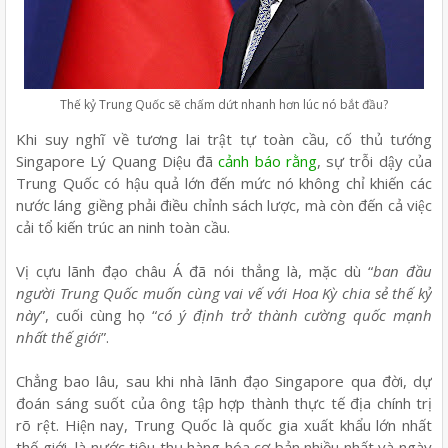
Thế kỷ Trung Quốc sẽ chấm dứt nhanh hơn lúc nó bắt đầu?
Khi suy nghĩ về tương lai trật tự toàn cầu, cố thủ tướng
Singapore Lý Quang Diệu
đã
cảnh báo rằng
, sự trỗi dậy của
Trung Quốc có hậu quả lớn đến mức nó không chỉ khiến các
nước láng giềng phải điều chỉnh sách lược, mà còn đến cả việc
cải tổ kiến trúc an ninh toàn cầu.
Vị cựu lãnh đạo châu Á đã nói thẳng là, mặc dù “
ban đầu
người Trung Quốc muốn cùng vai vế với Hoa Kỳ chia sẻ thế kỷ
này
”, cuối cùng họ “
có ý định trở thành cường quốc mạnh
nhất thế giới
”.
Chẳng bao lâu, sau khi nhà lãnh đạo Singapore qua đời, dự
đoán sáng suốt của ông tập hợp thành thực tế địa chính trị
rõ rệt. Hiện nay, Trung Quốc là quốc gia xuất khẩu lớn nhất
thế giới, là nước tiêu thụ hàng hóa cơ bản nhiều nhất và ngày