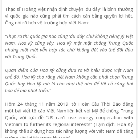
Thạc sĩ Hoàng Việt nhận định chuyện ‘đu dây’ là bình thường
vì quốc gia nào cũng phải tìm cách cân bằng quyền lợi hết.
Ông nói rõ hơn về trường hợp Việt Nam:
“Thực ra thì quốc gia nào cũng ‘đu dây’ chứ không riêng gì Việt
Nam. Hoa Kỳ cũng vậy. Hoa Kỳ một mặt chống Trung Quốc
nhưng một mặt vẫn hợp tác chứ không đặt vào thế đối đầu
với Trung Quốc.
Quan điểm của Hoa Kỳ cũng đưa ra và hiểu được Việt Nam
chỗ đó. Hoa Kỳ cho rằng Việt Nam không cần phải chọn Trung
Quốc hay Hoa Kỳ mà là cho như thế nào để tất cả cùng hài
hòa để mà phát triển.”
Hôm 24 tháng 11 năm 2019, tờ Hoàn Cầu Thời Báo đăng
một bài viết tố cáo Việt Nam liên kết với Mỹ để chống Trung
Quốc, với tựa đề “US can’t use energy cooperation with
Vietnam to further its regional interests” (Tạm dịch: Hoa Kỳ
không thể sử dụng hợp tác năng lượng với Việt Nam để tăng
cường các lợi ích trong khu vực).