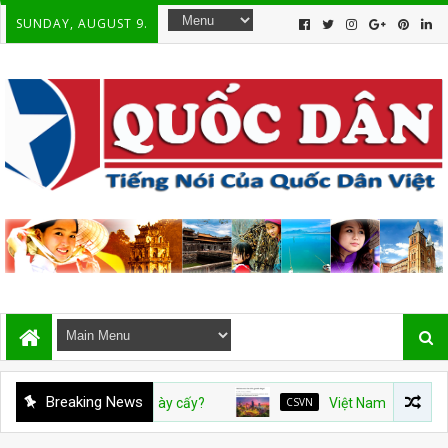
SUNDAY, AUGUST 9.
Breaking News
CSVN
Việt Nam và con số tăng trưởn