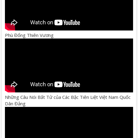
Phù Đổng Thiên Vương
Những Câu Nói Bất Tử của Các Bậc Tiên Liệt Việt Nam Quốc
Dân Đảng