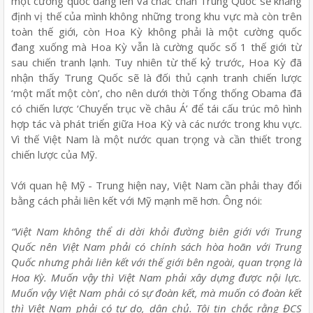
một cường quốc đang lên và chắc chắn Trung Quốc sẽ khẳng
định vị thế của mình không những trong khu vực mà còn trên
toàn thế giới, còn Hoa Kỳ không phải là một cường quốc
đang xuống mà Hoa Kỳ vẫn là cường quốc số 1 thế giới từ
sau chiến tranh lạnh. Tuy nhiên từ thế kỷ trước, Hoa Kỳ đã
nhận thấy Trung Quốc sẽ là đối thủ cạnh tranh chiến lược
‘một mất một còn’, cho nên dưới thời Tổng thống Obama đã
có chiến lược ‘Chuyển trục về châu Á’ để tái cấu trúc mô hình
hợp tác và phát triển giữa Hoa Kỳ và các nước trong khu vực.
Vì thế Việt Nam là một nước quan trọng và cần thiết trong
chiến lược của Mỹ.
Với quan hệ Mỹ - Trung hiện nay, Việt Nam cần phải thay đổi
bằng cách phải liên kết với Mỹ mạnh mẽ hơn. Ông nói:
“Việt Nam không thể di dời khỏi đường biên giới với Trung
Quốc nên Việt Nam phải có chính sách hòa hoãn với Trung
Quốc nhưng phải liên kết với thế giới bên ngoài, quan trọng là
Hoa Kỳ. Muốn vậy thì Việt Nam phải xây dựng được nội lực.
Muốn vậy Việt Nam phải có sự đoàn kết, mà muốn có đoàn kết
thì Việt Nam phải có tự do, dân chủ. Tôi tin chắc rằng ĐCS