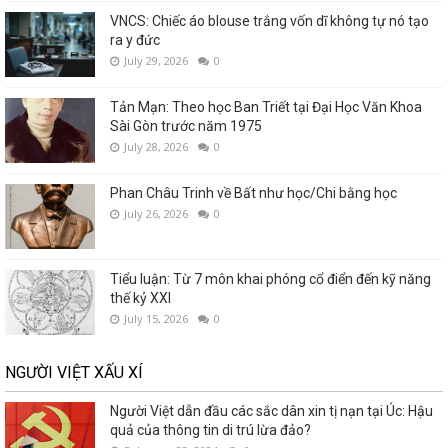
VNCS: Chiếc áo blouse trắng vốn dĩ không tự nó tạo
ra y đức
July 29, 2026
0
Tản Mạn: Theo học Ban Triết tại Đại Học Văn Khoa
Sài Gòn trước năm 1975
July 28, 2026
0
Phan Châu Trinh về Bất như học/Chi bằng học
July 26, 2026
0
Tiểu luận: Từ 7 môn khai phóng cổ điển đến kỹ năng
thế kỷ XXI
July 15, 2026
0
NGƯỜI VIỆT XẤU XÍ
Người Việt dẫn đầu các sắc dân xin tị nạn tại Úc: Hậu
quả của thông tin di trú lừa đảo?