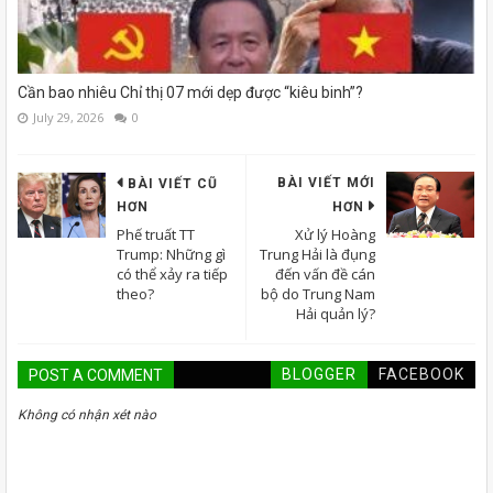
Cần bao nhiêu Chỉ thị 07 mới dẹp được “kiêu binh”?
July 29, 2026
0
BÀI VIẾT MỚI
BÀI VIẾT CŨ
HƠN
HƠN
Phế truất TT
Xử lý Hoàng
Trump: Những gì
Trung Hải là đụng
có thể xảy ra tiếp
đến vấn đề cán
theo?
bộ do Trung Nam
Hải quản lý?
BLOGGER
FACEBOOK
POST A COMMENT
Không có nhận xét nào