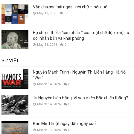
Văn chương hải ngoại: nỗi chữ – nỗi quê
May 13, 2026
0
Họ chỉ có thể là “sản phẩm” của một chế độ xã hội tự
do, nhân bản và khai phóng
May 11, 2026
0
SỬ VIỆT
Nguyễn Mạnh Trinh - Nguyễn Thị Liên Hằng: Hà Nội
"War"
March 14, 2026
0
Ts Nguyễn Liên Hằng: Vì sao miền Bắc chiến thắng?
March 14, 2026
0
Ban Mê Thuột ngày đầu ngày cuối
March 10, 2026
0