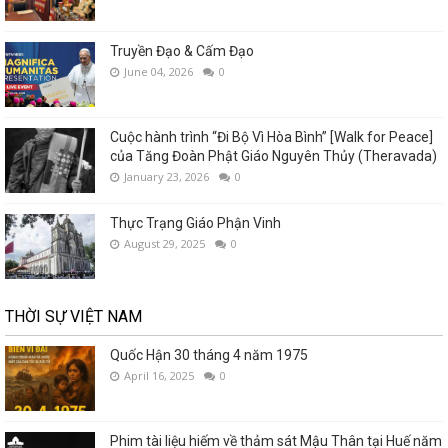
Truyền Đạo & Cấm Đạo
June 04, 2026
0
Cuộc hành trình “Đi Bộ Vì Hòa Bình” [Walk for Peace]
của Tăng Đoàn Phật Giáo Nguyên Thủy (Theravada)
January 23, 2026
0
Thực Trạng Giáo Phận Vinh
August 29, 2025
0
THỜI SỰ VIỆT NAM
Quốc Hận 30 tháng 4 năm 1975
April 16, 2025
0
Phim tài liệu hiếm về thảm sát Mậu Thân tại Huế năm