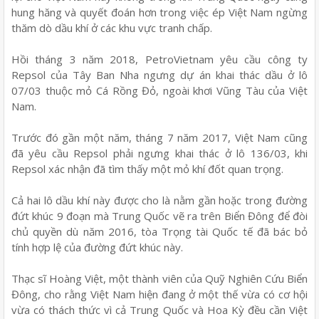
hung hăng và quyết đoán hơn trong việc ép Việt Nam ngừng
thăm dò dầu khí ở các khu vực tranh chấp.
Hồi tháng 3 năm 2018, PetroVietnam yêu cầu công ty
Repsol của Tây Ban Nha ngưng dự án khai thác dầu ở lô
07/03 thuộc mỏ Cá Rồng Đỏ, ngoài khơi Vũng Tàu của Việt
Nam.
Trước đó gần một năm, tháng 7 năm 2017, Việt Nam cũng
đã yêu cầu Repsol phải ngưng khai thác ở lô 136/03, khi
Repsol xác nhận đã tìm thấy một mỏ khí đốt quan trọng.
Cả hai lô dầu khí này được cho là nằm gần hoặc trong đường
đứt khúc 9 đoạn mà Trung Quốc vẽ ra trên Biển Đông để đòi
chủ quyền dù năm 2016, tòa Trọng tài Quốc tế đã bác bỏ
tính hợp lệ của đường đứt khúc này.
Thạc sĩ Hoàng Việt, một thành viên của Quỹ Nghiên Cứu Biển
Đông, cho rằng Việt Nam hiện đang ở một thế vừa có cơ hội
vừa có thách thức vì cả Trung Quốc và Hoa Kỳ đều cần Việt