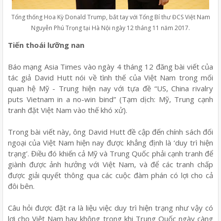
Tổng thống Hoa Kỳ Donald Trump, bắt tay với Tổng Bí thư ĐCS Việt Nam
Nguyễn Phú Trọng tại Hà Nội ngày 12 tháng 11 năm 2017.
Tiến thoái lưỡng nan
Báo mạng Asia Times vào ngày 4 tháng 12 đăng bài viết của
tác giả David Hutt nói về tình thế của Việt Nam trong mối
quan hệ Mỹ - Trung hiện nay với tựa đề “US, China rivalry
puts Vietnam in a no-win bind” (Tạm dịch: Mỹ, Trung cạnh
tranh đặt Việt Nam vào thế khó xử).
Trong bài viết này, ông David Hutt đề cập đến chính sách đối
ngoại của Việt Nam hiện nay được khẳng định là ‘duy trì hiện
trạng’. Điều đó khiến cả Mỹ và Trung Quốc phải cạnh tranh để
giành được ảnh hưởng với Việt Nam, và để các tranh chấp
được giải quyết thông qua các cuộc đàm phán có lợi cho cả
đôi bên.
Câu hỏi được đặt ra là liệu việc duy trì hiện trạng như vậy có
lợi cho Việt Nam hay không trong khi Trung Quốc ngày càng