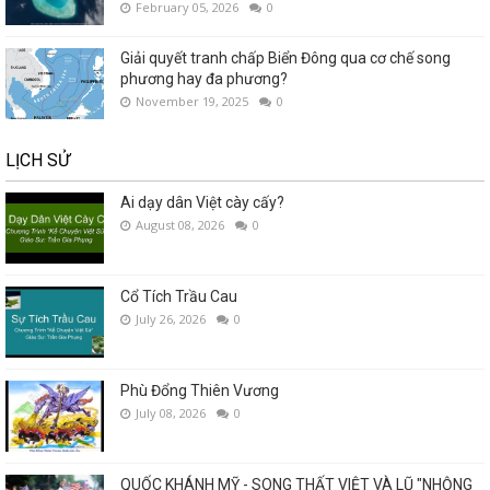
February 05, 2026
0
Giải quyết tranh chấp Biển Đông qua cơ chế song
phương hay đa phương?
November 19, 2025
0
LỊCH SỬ
Ai dạy dân Việt cày cấy?
August 08, 2026
0
Cổ Tích Trầu Cau
July 26, 2026
0
Phù Đổng Thiên Vương
July 08, 2026
0
QUỐC KHÁNH MỸ - SONG THẤT VIỆT VÀ LŨ "NHỘNG