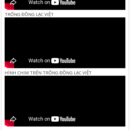
TRỐNG ĐỒNG LẠC VIỆT
HÌNH CHIM TRÊN TRỐNG ĐỒNG LẠC VIỆT