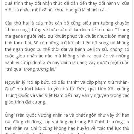
quá trình thay đổi nhận thức để dẫn đến thay đổi hành vi của
một cá nhân, một xã hội chưa bao giờ là nhanh cả…”
Câu thứ hai là của một cán bộ cũng siêu am tường chuyện
“thâm cung”, từng về hưu sớm đi làm kinh tế tư nhân: “Trong
mã gene người Việt, sự khuất phục và khuất nhục luôn mang
tính tạm thời. Sẽ có những trở lực phi tiến bộ song nó không
thể ngăn được xu thế thời đại và bánh xe lịch sử. Không có
cuộc gieo nhân ác nào mà không sinh ra quả ác và những
hành vi cướp đoạt xưa nay chính là đang vay mượn một cuộc
“trả quả” trong tương lai.”
Nguyên lý “có áp bức, có đấu tranh” và cặp phạm trù “Nhân-
Quả” mà Karl Marx truyền bá từ Đức, qua Liên Xô, xuống
Trung Quốc và vào Việt Nam đến nay vẫn y nguyên trong các
giáo trình đại cương.
Ông Trần Quốc Vượng nhận ra và phát ngôn như vậy thì hẳn
các đồng chí đồng cấp với ông ấy trong Bộ Chính trị cũng có
thể nhận ra. Chí ít cũng không hão huyền về “các thế lực thù