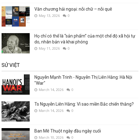
Văn chương hải ngoại: nỗi chữ – nỗi quê
May 13, 2026
0
Họ chỉ có thể là “sản phẩm” của một chế độ xã hội tự
do, nhân bản và khai phóng
May 11, 2026
0
SỬ VIỆT
Nguyễn Mạnh Trinh - Nguyễn Thị Liên Hằng: Hà Nội
"War"
March 14, 2026
0
Ts Nguyễn Liên Hằng: Vì sao miền Bắc chiến thắng?
March 14, 2026
0
Ban Mê Thuột ngày đầu ngày cuối
March 10, 2026
0