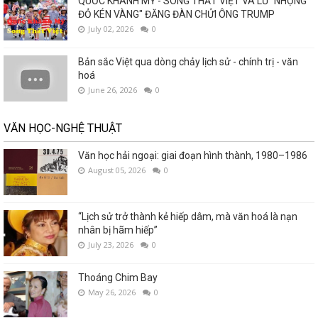
QUỐC KHÁNH MỸ - SONG THẤT VIỆT VÀ LŨ "NHỘNG
ĐỎ KÉN VÀNG" ĐĂNG ĐÀN CHỬI ÔNG TRUMP
July 02, 2026
0
Bản sắc Việt qua dòng chảy lịch sử - chính trị - văn
hoá
June 26, 2026
0
VĂN HỌC-NGHỆ THUẬT
Văn học hải ngoại: giai đoạn hình thành, 1980–1986
August 05, 2026
0
“Lịch sử trở thành kẻ hiếp dâm, mà văn hoá là nạn
nhân bị hãm hiếp”
July 23, 2026
0
Thoáng Chim Bay
May 26, 2026
0