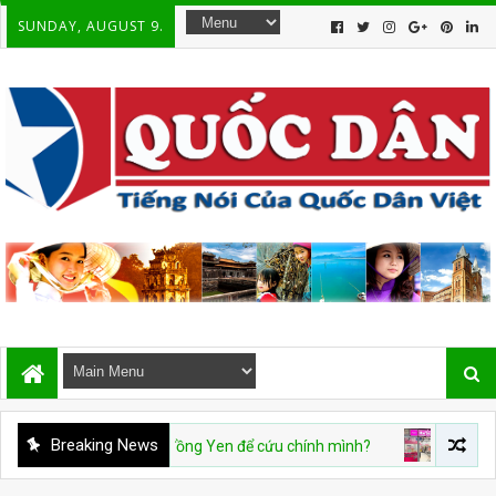
SUNDAY, AUGUST 9.
Breaking News
9/08: Mỹ cứu đồng Yen để cứu chính mình?
CHUYỆN VIỆT NAM