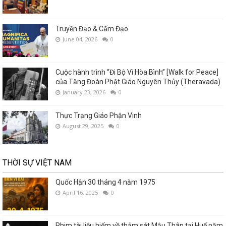
Truyền Đạo & Cấm Đạo
June 04, 2026
0
Cuộc hành trình “Đi Bộ Vì Hòa Bình” [Walk for Peace]
của Tăng Đoàn Phật Giáo Nguyên Thủy (Theravada)
January 23, 2026
0
Thực Trạng Giáo Phận Vinh
August 29, 2025
0
THỜI SỰ VIỆT NAM
Quốc Hận 30 tháng 4 năm 1975
April 16, 2025
0
Phim tài liệu hiếm về thảm sát Mậu Thân tại Huế năm