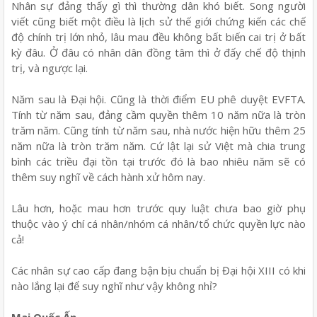
Nhân sự đảng thấy gì thì thường dân khó biết. Song người
viết cũng biết một điều là lịch sử thế giới chứng kiến các chế
độ chính trị lớn nhỏ, lâu mau đều không bất biến cai trị ở bất
kỳ đâu. Ở đâu có nhân dân đồng tâm thì ở đấy chế độ thịnh
trị, và ngược lại.
Năm sau là Đại hội. Cũng là thời điểm EU phê duyệt EVFTA.
Tính từ năm sau, đảng cầm quyền thêm 10 năm nữa là tròn
trăm năm. Cũng tính từ năm sau, nhà nước hiện hữu thêm 25
năm nữa là tròn trăm năm. Cứ lật lại sử Việt mà chia trung
bình các triều đại tồn tại trước đó là bao nhiêu năm sẽ có
thêm suy nghĩ về cách hành xử hôm nay.
Lâu hơn, hoặc mau hơn trước quy luật chưa bao giờ phụ
thuộc vào ý chí cá nhân/nhóm cá nhân/tổ chức quyền lực nào
cả!
Các nhân sự cao cấp đang bận bịu chuẩn bị Đại hội XIII có khi
nào lắng lại để suy nghĩ như vậy không nhỉ?
Mai Quốc Ấn