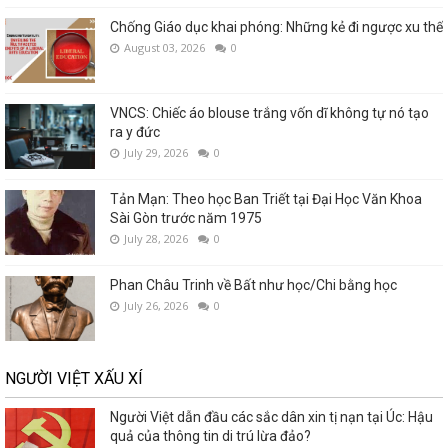
Chống Giáo dục khai phóng: Những kẻ đi ngược xu thế
August 03, 2026
0
VNCS: Chiếc áo blouse trắng vốn dĩ không tự nó tạo
ra y đức
July 29, 2026
0
Tản Mạn: Theo học Ban Triết tại Đại Học Văn Khoa
Sài Gòn trước năm 1975
July 28, 2026
0
Phan Châu Trinh về Bất như học/Chi bằng học
July 26, 2026
0
NGƯỜI VIỆT XẤU XÍ
Người Việt dẫn đầu các sắc dân xin tị nạn tại Úc: Hậu
quả của thông tin di trú lừa đảo?