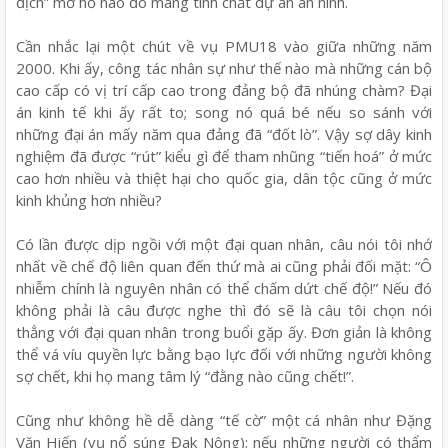
địch” mơ hồ nào đó mang tính chất dự án an ninh.
Cần nhắc lại một chút về vụ PMU18 vào giữa những năm
2000. Khi ấy, công tác nhân sự như thế nào mà những cán bộ
cao cấp có vị trí cấp cao trong đảng bộ đã nhúng chàm? Đại
án kinh tế khi ấy rất to; song nó quá bé nếu so sánh với
những đại án mấy năm qua đảng đã “đốt lò”. Vậy sợ dây kinh
nghiệm đã được “rút” kiểu gì để tham nhũng “tiến hoá” ở mức
cao hơn nhiều và thiệt hại cho quốc gia, dân tộc cũng ở mức
kinh khủng hơn nhiều?
Có lần được dịp ngồi với một đại quan nhân, câu nói tôi nhớ
nhất về chế độ liên quan đến thứ mà ai cũng phải đối mặt: “Ô
nhiễm chính là nguyên nhân có thể chấm dứt chế độ!” Nếu đó
không phải là câu được nghe thì đó sẽ là câu tôi chọn nói
thẳng với đại quan nhân trong buổi gặp ấy. Đơn giản là không
thể vá víu quyền lực bằng bạo lực đối với những người không
sợ chết, khi họ mang tâm lý “đằng nào cũng chết!”.
Cũng như không hề dễ dàng “tế cờ” một cá nhân như Đặng
Văn Hiến (vụ nổ súng Đak Nông); nếu những người có thẩm