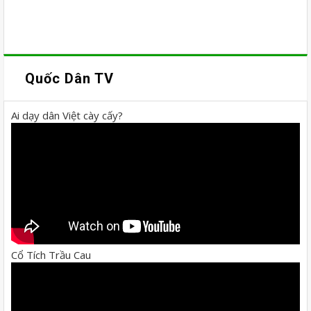
Quốc Dân TV
Ai dạy dân Việt cày cấy?
Cổ Tích Trầu Cau