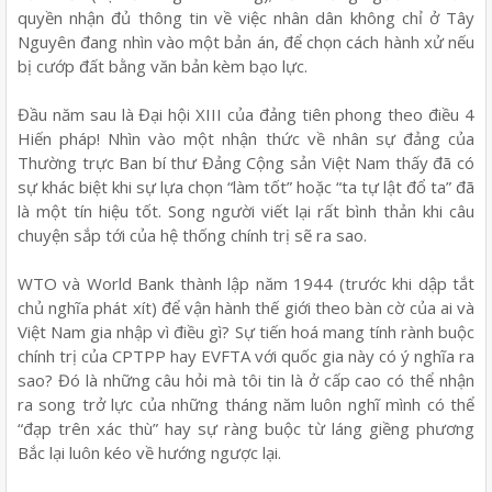
quyền nhận đủ thông tin về việc nhân dân không chỉ ở Tây
Nguyên đang nhìn vào một bản án, để chọn cách hành xử nếu
bị cướp đất bằng văn bản kèm bạo lực.
Đầu năm sau là Đại hội XIII của đảng tiên phong theo điều 4
Hiến pháp! Nhìn vào một nhận thức về nhân sự đảng của
Thường trực Ban bí thư Đảng Cộng sản Việt Nam thấy đã có
sự khác biệt khi sự lựa chọn “làm tốt” hoặc “ta tự lật đổ ta” đã
là một tín hiệu tốt. Song người viết lại rất bình thản khi câu
chuyện sắp tới của hệ thống chính trị sẽ ra sao.
WTO và World Bank thành lập năm 1944 (trước khi dập tắt
chủ nghĩa phát xít) để vận hành thế giới theo bàn cờ của ai và
Việt Nam gia nhập vì điều gì? Sự tiến hoá mang tính rành buộc
chính trị của CPTPP hay EVFTA với quốc gia này có ý nghĩa ra
sao? Đó là những câu hỏi mà tôi tin là ở cấp cao có thể nhận
ra song trở lực của những tháng năm luôn nghĩ mình có thể
“đạp trên xác thù” hay sự ràng buộc từ láng giềng phương
Bắc lại luôn kéo về hướng ngược lại.