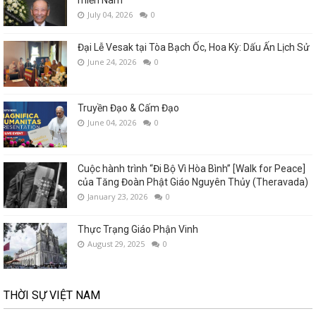
miền Nam
July 04, 2026
0
Đại Lễ Vesak tại Tòa Bạch Ốc, Hoa Kỳ: Dấu Ấn Lịch Sử
June 24, 2026
0
Truyền Đạo & Cấm Đạo
June 04, 2026
0
Cuộc hành trình “Đi Bộ Vì Hòa Bình” [Walk for Peace]
của Tăng Đoàn Phật Giáo Nguyên Thủy (Theravada)
January 23, 2026
0
Thực Trạng Giáo Phận Vinh
August 29, 2025
0
THỜI SỰ VIỆT NAM