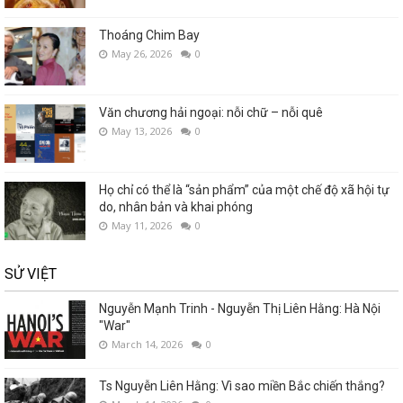
Thoáng Chim Bay
May 26, 2026
0
Văn chương hải ngoại: nỗi chữ – nỗi quê
May 13, 2026
0
Họ chỉ có thể là “sản phẩm” của một chế độ xã hội tự
do, nhân bản và khai phóng
May 11, 2026
0
SỬ VIỆT
Nguyễn Mạnh Trinh - Nguyễn Thị Liên Hằng: Hà Nội
"War"
March 14, 2026
0
Ts Nguyễn Liên Hằng: Vì sao miền Bắc chiến thắng?