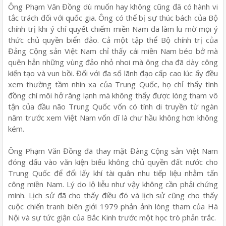
Ông Phạm Văn Đồng dù muốn hay không cũng đã có hành vi
tắc trách đối với quốc gia. Ông có thể bị sự thúc bách của Bộ
chính trị khi ý chí quyết chiếm miền Nam đã làm lu mờ mọi ý
thức chủ quyền biển đảo. Cả một tập thể Bộ chính trị của
Đảng Cộng sản Việt Nam chỉ thấy cái miền Nam béo bở mà
quên hẳn những vùng đảo nhỏ nhoi mà ông cha đã dày công
kiến tạo và vun bồi. Đối với đa số lãnh đạo cấp cao lúc ấy đều
xem thường tầm nhìn xa của Trung Quốc, họ chỉ thấy tình
đồng chí môi hở răng lạnh mà không thấy được lòng tham vô
tận của đầu não Trung Quốc vốn có tính di truyền từ ngàn
năm trước xem Việt Nam vốn dĩ là chư hầu không hơn không
kém.
Ông Phạm Văn Đồng đã thay mặt Đàng Cộng sản Việt Nam
đóng dấu vào văn kiện biếu không chủ quyền đất nước cho
Trung Quốc để đổi lấy khí tài quân nhu tiếp liệu nhằm tấn
công miền Nam. Lý do lộ liễu như vậy không cần phải chứng
minh. Lịch sử đã cho thấy điều đó và lịch sử cũng cho thấy
cuộc chiến tranh biên giới 1979 phản ảnh lòng tham của Hà
Nội và sự tức giận của Bắc Kinh trước một học trò phản trắc.