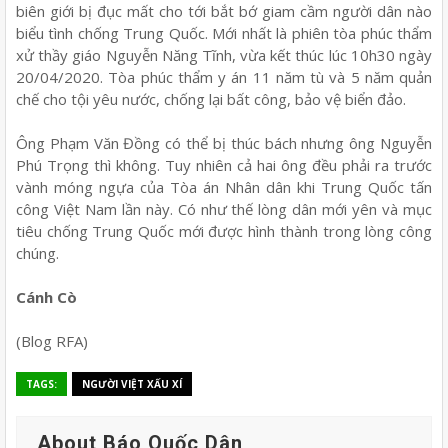
biên giới bị đục mất cho tới bắt bớ giam cầm người dân nào
biểu tình chống Trung Quốc. Mới nhất là phiên tòa phúc thẩm
xử thầy giáo Nguyễn Năng Tĩnh, vừa kết thúc lúc 10h30 ngày
20/04/2020. Tòa phúc thẩm y án 11 năm tù và 5 năm quản
chế cho tội yêu nước, chống lại bất công, bảo vệ biển đảo.
Ông Phạm Văn Đồng có thể bị thúc bách nhưng ông Nguyễn
Phú Trọng thì không. Tuy nhiên cả hai ông đều phải ra trước
vành móng ngựa của Tòa án Nhân dân khi Trung Quốc tấn
công Việt Nam lần này. Có như thế lòng dân mới yên và mục
tiêu chống Trung Quốc mới được hình thành trong lòng công
chúng.
Cánh Cò
(Blog RFA)
TAGS:
NGƯỜI VIỆT XẤU XÍ
About Báo Quốc Dân