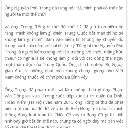
Ông Nguyễn Phú Trọng đã từng nói: “Ừ, mình phải có thế nào
người ta mới thế chứ!”
Và ông Trọng, Tổng bí thứ đời thứ 12 đã giữ trọn niềm tin
rằng “mình không làm gì khiến Trung Quốc bất mãn thì họ sẽ
không làm gì mình”. Bám vào niềm tin không lay chuyễn đó
trong suốt chín năm với hai nhiệm kỳ Tổng bí thư Nguyễn Phú
Trọng là người kiên cường với lập trường “vô chiêu thắng hữu
chiêu” có nghĩa là sẽ không làm gì đối với các động thái ngày
một thâm độc của Trung Quốc. Ông chỉ cho phép Bộ Ngoại
giao đưa ra những phát biểu chung chung, giống như Việt
Nam không thuộc về chính phủ Ba Đình vậy.
Ông Trọng đã phạm một sai lầm không thua gì ông Phạm
Văn Đồng khi xưa. Trong cuộc tiếp xúc cử tri quận Ba Đình,
Hoàn Kiếm (Hà Nội) vào năm 2015 ông Tổng bí thư đã phát
biểu một câu nói để đời về vấn đề Biển Đông mà báo chí chính
thống đồng loạt loan tải: "Nếu để xảy ra đụng độ gì thì tình
hình bây giờ bất ổn thế nào, chúng ta có ngồi đây mà bàn việc
tổ chức đại hội Đảng được không?..."