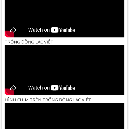
TRỐNG ĐỒNG LẠC VIỆT
HÌNH CHIM TRÊN TRỐNG ĐỒNG LẠC VIỆT