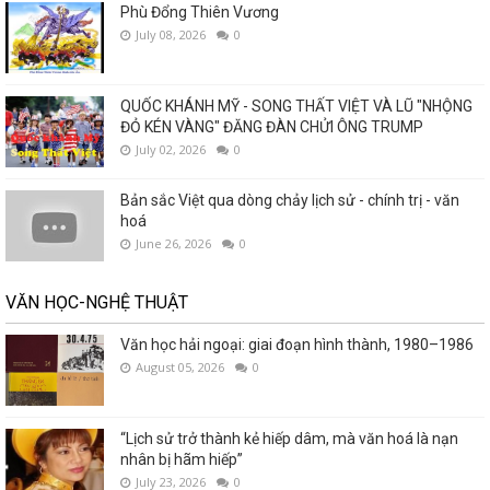
Phù Đổng Thiên Vương
July 08, 2026
0
QUỐC KHÁNH MỸ - SONG THẤT VIỆT VÀ LŨ "NHỘNG
ĐỎ KÉN VÀNG" ĐĂNG ĐÀN CHỬI ÔNG TRUMP
July 02, 2026
0
Bản sắc Việt qua dòng chảy lịch sử - chính trị - văn
hoá
June 26, 2026
0
VĂN HỌC-NGHỆ THUẬT
Văn học hải ngoại: giai đoạn hình thành, 1980–1986
August 05, 2026
0
“Lịch sử trở thành kẻ hiếp dâm, mà văn hoá là nạn
nhân bị hãm hiếp”
July 23, 2026
0