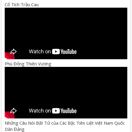
Cổ Tích Trầu Cau
Phù Đổng Thiên Vương
Những Câu Nói Bất Tử của Các Bậc Tiên Liệt Việt Nam Quốc
Dân Đảng