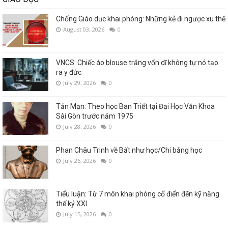
Chống Giáo dục khai phóng: Những kẻ đi ngược xu thế
August 03, 2026
0
VNCS: Chiếc áo blouse trắng vốn dĩ không tự nó tạo
ra y đức
July 29, 2026
0
Tản Mạn: Theo học Ban Triết tại Đại Học Văn Khoa
Sài Gòn trước năm 1975
July 28, 2026
0
Phan Châu Trinh về Bất như học/Chi bằng học
July 26, 2026
0
Tiểu luận: Từ 7 môn khai phóng cổ điển đến kỹ năng
thế kỷ XXI
July 15, 2026
0