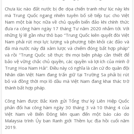
Chưa lúc nào đất nước bị đe dọa chiến tranh như lúc này khi
mà Trung Quốc ngang nhiên tuyên bố sẽ tiếp tục cho Việt
Nam một bài học nữa về chủ quyển biển đảo khi chính thức
đưa ra công hàm ngày 17 tháng Tư năm 2020 nhắm tới. Với
những lý lẽ gần như thô bạo “Trung Quốc kiên quyết đòi Việt
Nam phải rút mọi lực lượng và phương tiện khỏi các đảo và
đá mà nước này đã xâm lược và chiếm đóng bất hợp pháp”
và rồi "Trung Quốc sẽ thực thi mọi biện pháp cần thiết để
bảo vệ vững chắc chủ quyền, các quyền và lợi ích của mình ở
Trung Hoa Nam Hải". Điều này có nghĩa là căn cứ đo quân đội
Nhân dân Việt Nam đang trấn giữ tại Trường Sa phải bị rút
bỏ và đồng thời mọi lô dầu mà Việt Nam đang khai thác trờ
thành bất hợp pháp.
Công hàm được Bắc Kinh gửi Tổng thư ký Liên Hiệp Quốc
phản đối hai công hàm ngày 30 tháng 3 và 10 tháng 4 của
Việt Nam về Biển Đông liên quan đến một báo cáo do
Malaysia trình Ủy ban Ranh giới Thềm lục địa hồi cuối năm
2019.