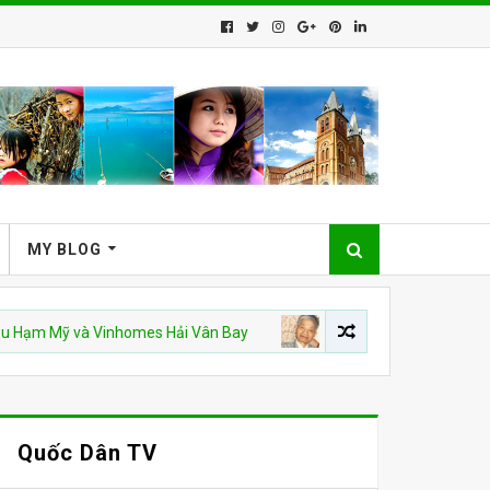
MY BLOG
ỹ và Vinhomes Hải Vân Bay
CSVN
Án văn – Kỳ 9. Hết
Quốc Dân TV