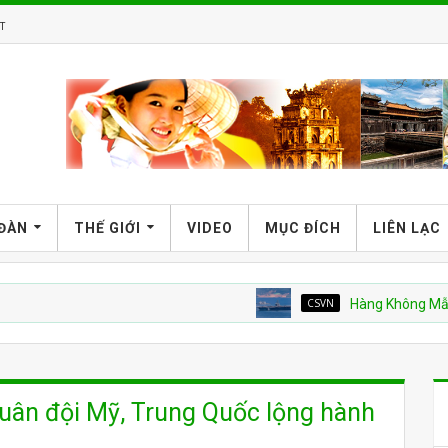
T
 ĐÀN
THẾ GIỚI
VIDEO
MỤC ĐÍCH
LIÊN LẠC
CSVN
Hàng Không Mẫu Hạm M
quân đội Mỹ, Trung Quốc lộng hành