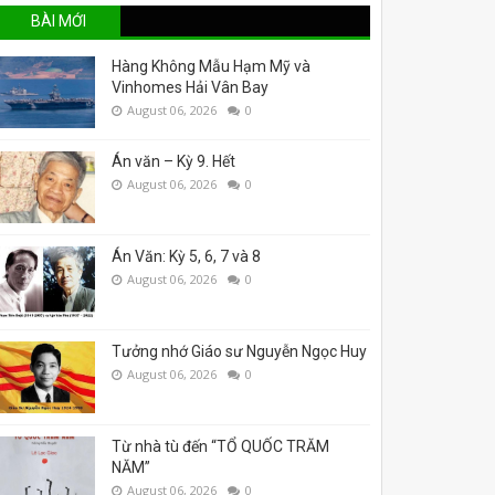
BÀI MỚI
Hàng Không Mẫu Hạm Mỹ và
Vinhomes Hải Vân Bay
August 06, 2026
0
Án văn – Kỳ 9. Hết
August 06, 2026
0
Án Văn: Kỳ 5, 6, 7 và 8
August 06, 2026
0
Tưởng nhớ Giáo sư Nguyễn Ngọc Huy
August 06, 2026
0
Từ nhà tù đến “TỔ QUỐC TRĂM
NĂM”
August 06, 2026
0