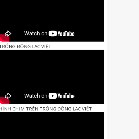
TRỐNG ĐỒNG LẠC VIỆT
HÌNH CHIM TRÊN TRỐNG ĐỒNG LẠC VIỆT