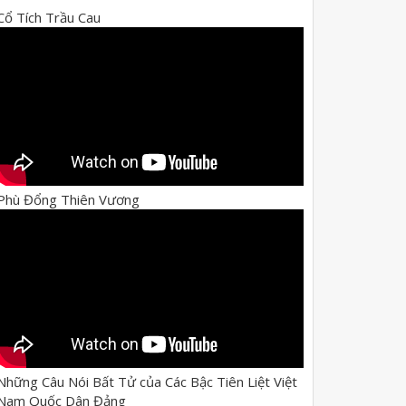
Cổ Tích Trầu Cau
Phù Đổng Thiên Vương
Những Câu Nói Bất Tử của Các Bậc Tiên Liệt Việt
Nam Quốc Dân Đảng