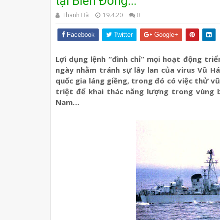
tại Biển Đông...
Thanh Hà
19.4.20
0
Facebook
Twitter
Google+
Lợi dụng lệnh “đình chỉ” mọi hoạt động tri
ngày nhằm tránh sự lây lan của virus Vũ H
quốc gia láng giềng, trong đó có việc thử v
triệt để khai thác năng lượng trong vùng 
Nam…