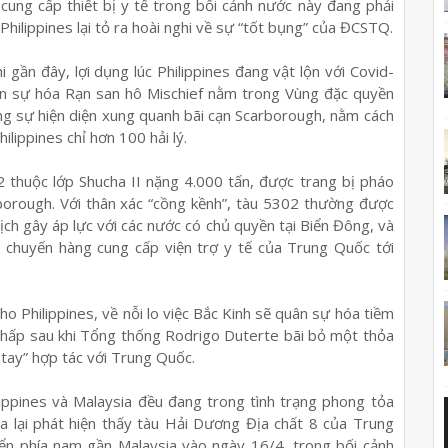
 cung cấp thiết bị y tế trong bối cảnh nước này đang phải
Philippines lại tỏ ra hoài nghi về sự “tốt bụng” của ĐCSTQ.
 gần đây, lợi dụng lúc Philippines đang vật lộn với Covid-
n sự hóa Rạn san hô Mischief nằm trong Vùng đặc quyền
ng sự hiện diện xung quanh bãi cạn Scarborough, nằm cách
ilippines chỉ hơn 100 hải lý.
02 thuộc lớp Shucha II nặng 4.000 tấn, được trang bị pháo
borough. Với thân xác “cồng kềnh”, tàu 5302 thường được
dịch gây áp lực với các nước có chủ quyền tại Biển Đông, và
g chuyến hàng cung cấp viện trợ y tế của Trung Quốc tới
o Philippines, về nỗi lo việc Bắc Kinh sẽ quân sự hóa tiềm
chấp sau khi Tổng thống Rodrigo Duterte bãi bỏ một thỏa
tay” hợp tác với Trung Quốc.
lippines và Malaysia đều đang trong tình trạng phong tỏa
 ta lại phát hiện thấy tàu Hải Dương Địa chất 8 của Trung
iển phía nam gần Malaysia vào ngày 16/4, trong bối cảnh