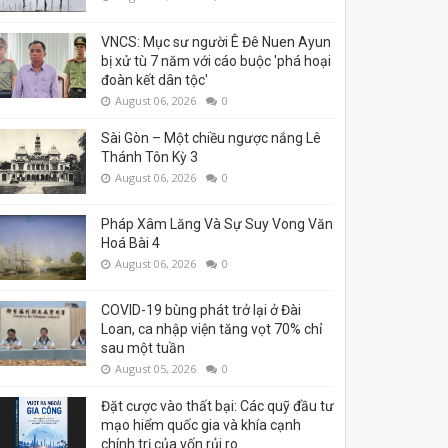
VNCS: Mục sư người Ê Đê Nuen Ayun
bị xử tù 7 năm với cáo buộc 'phá hoại
đoàn kết dân tộc'
August 06, 2026
0
Sài Gòn – Một chiều ngược nắng Lê
Thánh Tôn Kỳ 3
August 06, 2026
0
Pháp Xâm Lăng Và Sự Suy Vong Văn
Hoá Bài 4
August 06, 2026
0
COVID-19 bùng phát trở lại ở Đài
Loan, ca nhập viện tăng vọt 70% chỉ
sau một tuần
August 05, 2026
0
Đặt cược vào thất bại: Các quỹ đầu tư
mạo hiểm quốc gia và khía cạnh
chính trị của vốn rủi ro