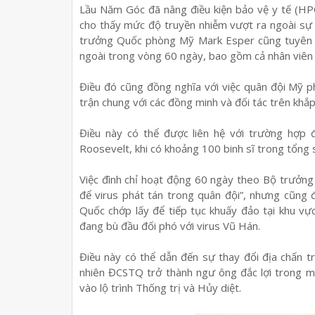
Lầu Năm Góc đã nâng điều kiện bảo vệ y tế (HPC
cho thấy mức độ truyền nhiễm vượt ra ngoài sự 
trưởng Quốc phòng Mỹ Mark Esper cũng tuyên bố
ngoài trong vòng 60 ngày, bao gồm cả nhân viên
Điều đó cũng đồng nghĩa với việc quân đội Mỹ 
trận chung với các đồng minh và đối tác trên khắp t
Điều này có thể được liên hệ với trường hợp
Roosevelt, khi có khoảng 100 binh sĩ trong tổng s
Việc đình chỉ hoạt động 60 ngày theo Bộ trưởn
để virus phát tán trong quân đội”, nhưng cũng 
Quốc chớp lấy để tiếp tục khuấy đảo tại khu v
đang bù đầu đối phó với virus Vũ Hán.
Điều này có thể dẫn đến sự thay đổi địa chấn t
nhiên ĐCSTQ trở thành ngư ông đắc lợi trong mộ
vào lộ trình Thống trị và Hủy diệt.