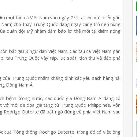
hìm một tàu cá Việt Nam vào ngày 2/4 tại khu vực biển gần
 Nam) cho thấy Trung Quốc đang ngày càng trở nên hung
” của quân đội Mỹ nhằm đảm bảo lợi thế mới tại điểm nóng
 còn bắt giữ 8 ngư dân Việt Nam. Các tàu cá Việt Nam gần
bị tàu Trung Quốc vây ráp, lục soát, tịch thu và đập phá
ng của Trung Quốc nhằm khẳng định các yêu sách hàng hải
iềng Đông Nam Á.
dịch bệnh trong nước, các quốc gia Đông Nam Á đang có
t với mối đe dọa gia tăng từ Trung Quốc. Philippines, vốn
ng Rodrigo Duterte đã bất ngờ đứng về phía Việt Nam sau
uốc của Tổng thống Rodrigo Duterte, trong đó có việc ông