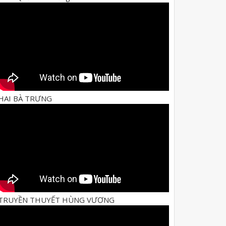
HAI BÀ TRƯNG
TRUYỀN THUYẾT HÙNG VƯƠNG