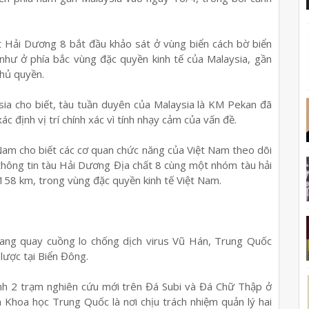
ất Hải Dương 8 bắt đầu khảo sát ở vùng biển cách bờ biển
như ở phía bắc vùng đặc quyền kinh tế của Malaysia, gần
hủ quyền.
sia cho biết, tàu tuần duyên của Malaysia là KM Pekan đã
c định vị trí chính xác vì tính nhạy cảm của vấn đề.
Nam cho biết các cơ quan chức năng của Việt Nam theo dõi
n thông tin tàu Hải Dương Địa chất 8 cùng một nhóm tàu hải
158 km, trong vùng đặc quyền kinh tế Việt Nam.
ang quay cuồng lo chống dịch virus Vũ Hán, Trung Quốc
 lược tại Biển Đông.
h 2 trạm nghiên cứu mới trên Đá Subi và Đá Chữ Thập ở
Khoa học Trung Quốc là nơi chịu trách nhiệm quản lý hai