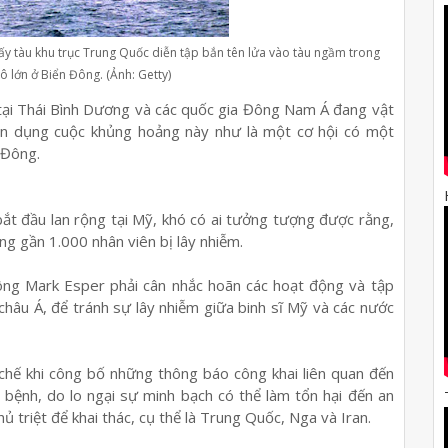
y tàu khu trục Trung Quốc diễn tập bắn tên lửa vào tàu ngầm trong
ô lớn ở Biển Đông. (Ảnh: Getty)
ại Thái Bình Dương và các quốc gia Đông Nam Á đang vật
tận dụng cuộc khủng hoảng này như là một cơ hội có một
 Đông.
bắt đầu lan rộng tại Mỹ, khó có ai tưởng tượng được rằng,
ng gần 1.000 nhân viên bị lây nhiễm.
ng Mark Esper phải cân nhắc hoãn các hoạt động và tập
châu Á, để tránh sự lây nhiễm giữa binh sĩ Mỹ và các nước
chế khi công bố những thông báo công khai liên quan đến
 bệnh, do lo ngại sự minh bạch có thể làm tổn hại đến an
ủ triệt để khai thác, cụ thể là Trung Quốc, Nga và Iran.