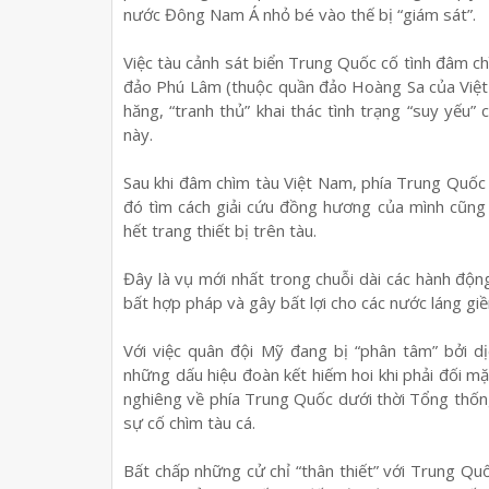
nước Đông Nam Á nhỏ bé vào thế bị “giám sát”.
Việc tàu cảnh sát biển Trung Quốc cố tình đâm c
đảo Phú Lâm (thuộc quần đảo Hoàng Sa của Việt
hăng, “tranh thủ” khai thác tình trạng “suy yếu
này.
Sau khi đâm chìm tàu Việt Nam, phía Trung Quốc
đó tìm cách giải cứu đồng hương của mình cũng 
hết trang thiết bị trên tàu.
Đây là vụ mới nhất trong chuỗi dài các hành độ
bất hợp pháp và gây bất lợi cho các nước láng g
Với việc quân đội Mỹ đang bị “phân tâm” bởi 
những dấu hiệu đoàn kết hiếm hoi khi phải đối mặ
nghiêng về phía Trung Quốc dưới thời Tổng thố
sự cố chìm tàu cá.
Bất chấp những cử chỉ “thân thiết” với Trung Q