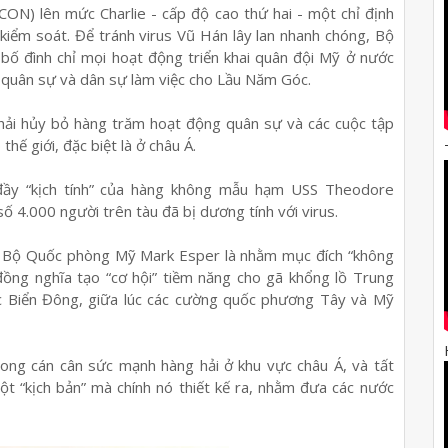
ON) lên mức Charlie - cấp độ cao thứ hai - một chỉ định
kiểm soát. Để tránh virus Vũ Hán lây lan nhanh chóng, Bộ
 đình chỉ mọi hoạt động triển khai quân đội Mỹ ở nước
 quân sự và dân sự làm việc cho Lầu Năm Góc.
phải hủy bỏ hàng trăm hoạt động quân sự và các cuộc tập
hế giới, đặc biệt là ở châu Á.
 đầy “kịch tính” của hàng không mẫu hạm USS Theodore
ố 4.000 người trên tàu đã bị dương tính với virus.
g Bộ Quốc phòng Mỹ Mark Esper là nhằm mục đích “không
đồng nghĩa tạo “cơ hội” tiềm năng cho gã khổng lồ Trung
ực Biển Đông, giữa lúc các cường quốc phương Tây và Mỹ
rong cán cân sức mạnh hàng hải ở khu vực châu Á, và tất
t “kịch bản” mà chính nó thiết kế ra, nhằm đưa các nước