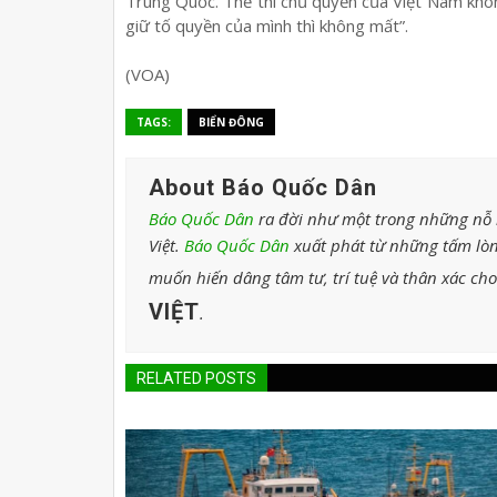
Trung Quốc. Thế thì chủ quyền của Việt Nam khôn
giữ tố quyền của mình thì không mất”.
(VOA)
TAGS:
BIỂN ĐÔNG
About Báo Quốc Dân
Báo Quốc Dân
ra đời như một trong những nỗ l
Việt.
Báo Quốc Dân
xuất phát từ những tấm lòn
muốn hiến dâng tâm tư, trí tuệ và thân xác ch
VIỆT
.
RELATED POSTS