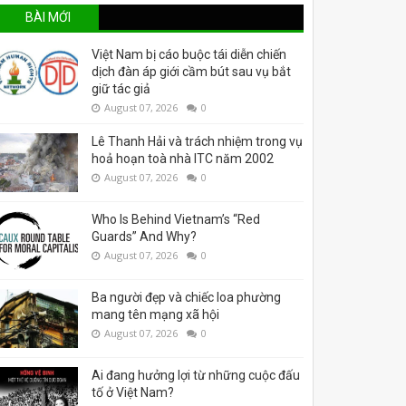
BÀI MỚI
Việt Nam bị cáo buộc tái diễn chiến
dịch đàn áp giới cầm bút sau vụ bắt
giữ tác giả
August 07, 2026
0
Lê Thanh Hải và trách nhiệm trong vụ
hoả hoạn toà nhà ITC năm 2002
August 07, 2026
0
Who Is Behind Vietnam’s “Red
Guards” And Why?
August 07, 2026
0
Ba người đẹp và chiếc loa phường
mang tên mạng xã hội
August 07, 2026
0
Ai đang hưởng lợi từ những cuộc đấu
tố ở Việt Nam?