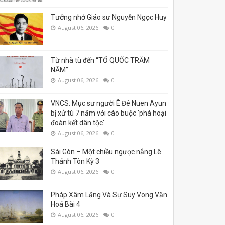
Tưởng nhớ Giáo sư Nguyễn Ngọc Huy
August 06, 2026
0
Từ nhà tù đến “TỔ QUỐC TRĂM
NĂM”
August 06, 2026
0
VNCS: Mục sư người Ê Đê Nuen Ayun
bị xử tù 7 năm với cáo buộc 'phá hoại
đoàn kết dân tộc'
August 06, 2026
0
Sài Gòn – Một chiều ngược nắng Lê
Thánh Tôn Kỳ 3
August 06, 2026
0
Pháp Xâm Lăng Và Sự Suy Vong Văn
Hoá Bài 4
August 06, 2026
0