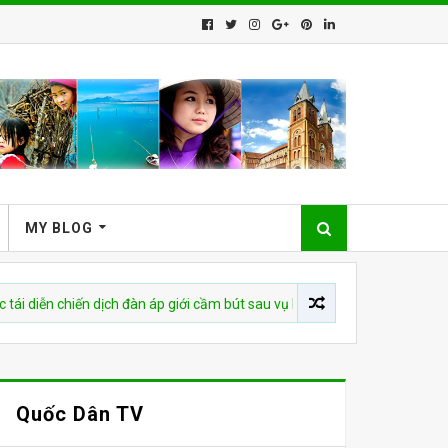
MY BLOG
chiến dịch đàn áp giới cầm bút sau vụ bắt giữ tác giả
CHUYỆN 
Quốc Dân TV