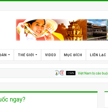
 ĐÀN
THẾ GIỚI
VIDEO
MỤC ĐÍCH
LIÊN LẠC
CSVN
Việt Nam bị cáo buộc tái diễn 
uốc ngay?