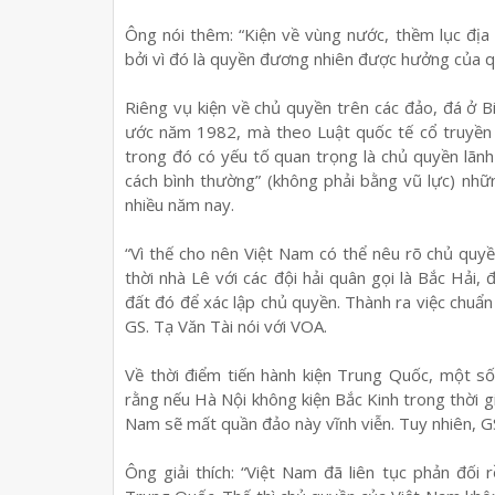
Ông nói thêm: “Kiện về vùng nước, thềm lục địa 
bởi vì đó là quyền đương nhiên được hưởng của qu
Riêng vụ kiện về chủ quyền trên các đảo, đá ở 
ước năm 1982, mà theo Luật quốc tế cổ truyền 
trong đó có yếu tố quan trọng là chủ quyền lãn
cách bình thường” (không phải bằng vũ lực) nhữn
nhiều năm nay.
“Vì thế cho nên Việt Nam có thể nêu rõ chủ quy
thời nhà Lê với các đội hải quân gọi là Bắc Hả
đất đó để xác lập chủ quyền. Thành ra việc chuẩn 
GS. Tạ Văn Tài nói với VOA.
Về thời điểm tiến hành kiện Trung Quốc, một số
rằng nếu Hà Nội không kiện Bắc Kinh trong thời 
Nam sẽ mất quần đảo này vĩnh viễn. Tuy nhiên, GS
Ông giải thích: “Việt Nam đã liên tục phản đối