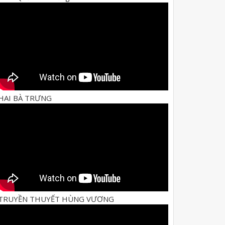
HAI BÀ TRƯNG
TRUYỀN THUYẾT HÙNG VƯƠNG