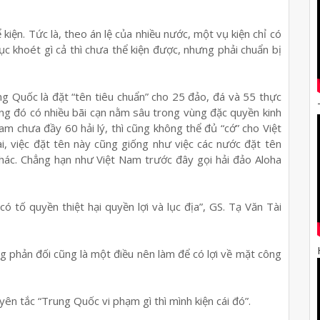
 kiện. Tức là, theo án lệ của nhiều nước, một vụ kiện chỉ có
ục khoét gì cả thì chưa thể kiện được, nhưng phải chuẩn bị
g Quốc là đặt “tên tiêu chuẩn” cho 25 đảo, đá và 55 thực
ong đó có nhiều bãi cạn nằm sâu trong vùng đặc quyền kinh
am chưa đầy 60 hải lý, thì cũng không thể đủ “cớ” cho Việt
i, việc đặt tên này cũng giống như việc các nước đặt tên
hác. Chẳng hạn như Việt Nam trước đây gọi hải đảo Aloha
 tố quyền thiệt hại quyền lợi và lục địa”, GS. Tạ Văn Tài
ng phản đối cũng là một điều nên làm để có lợi về mặt công
n tắc “Trung Quốc vi phạm gì thì mình kiện cái đó”.