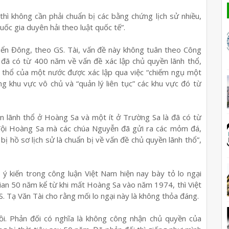
thì không cần phải chuẩn bị các bằng chứng lịch sử nhiều,
ốc gia duyên hải theo luật quốc tế”.
Biển Đông, theo GS. Tài, vấn đề này không tuân theo Công
đã có từ 400 năm về vấn đề xác lập chủ quyền lãnh thổ,
h thổ của một nước được xác lập qua việc “chiếm ngụ một
g khu vực vô chủ và “quản lý liên tục” các khu vực đó từ
ền lãnh thổ ở Hoàng Sa và một ít ở Trường Sa là đã có từ
i, đội Hoàng Sa mà các chúa Nguyễn đã gửi ra các mỏm đá,
bị hồ sơ lịch sử là chuẩn bị về vấn đề chủ quyền lãnh thổ”,
 ý kiến trong công luận Việt Nam hiện nay bày tỏ lo ngại
gian 50 năm kể từ khi mất Hoàng Sa vào năm 1974, thì Việt
. Tạ Văn Tài cho rằng mối lo ngại này là không thỏa đáng.
 rồi. Phản đối có nghĩa là không công nhận chủ quyền của