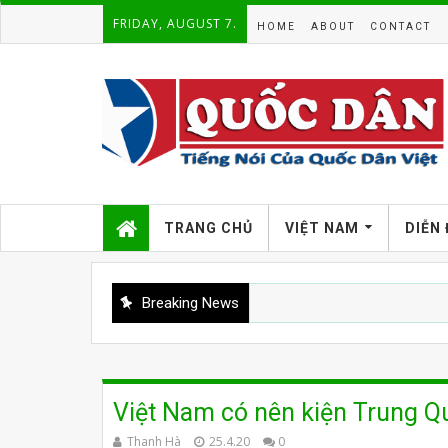
FRIDAY, AUGUST 7.
HOME
ABOUT
CONTACT
TRANG CHỦ
VIỆT NAM
DIỄN
Breaking News
Việt Nam có nên kiện Trung Q
Thanh Hà
25.4.20
0