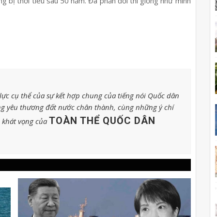
g bị thời tiêu sau 50 năm. Đã phản đối thì giống như mình
ực cụ thể của sự kết hợp chung của tiếng nói Quốc dân
g yêu thương đất nước chân thành, cùng những ý chí
TOÀN THỂ QUỐC DÂN
o khát vọng của