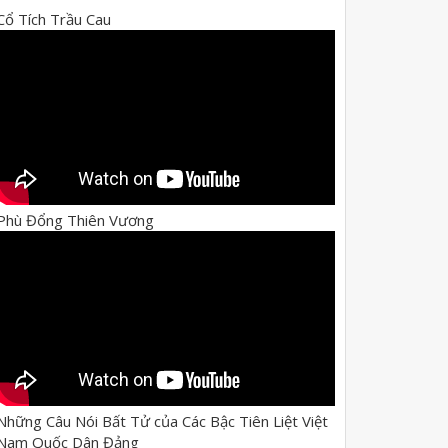
Cổ Tích Trầu Cau
Phù Đổng Thiên Vương
Những Câu Nói Bất Tử của Các Bậc Tiên Liệt Việt
Nam Quốc Dân Đảng