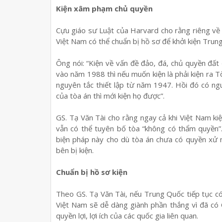
Kiện xâm phạm chủ quyền
Cựu giáo sư Luật của Harvard cho rằng riêng về 
Việt Nam có thể chuẩn bị hồ sơ để khởi kiện Trun
Ông nói: “Kiện về vấn đề đảo, đá, chủ quyền đ
vào năm 1988 thì nếu muốn kiện là phải kiện ra Tò
nguyên tắc thiết lập từ năm 1947. Hồi đó có ngu
của tòa án thì mới kiện họ được”.
GS. Tạ Văn Tài cho rằng ngay cả khi Việt Nam k
vẫn có thể tuyên bố tòa “không có thẩm quyền”
biện pháp này cho dù tòa án chưa có quyền xử 
bên bị kiện.
Chuẩn bị hồ sơ kiện
Theo GS. Tạ Văn Tài, nếu Trung Quốc tiếp tục có
Việt Nam sẽ dễ dàng giành phần thắng vì đã có
quyền lợi, lợi ích của các quốc gia liên quan.