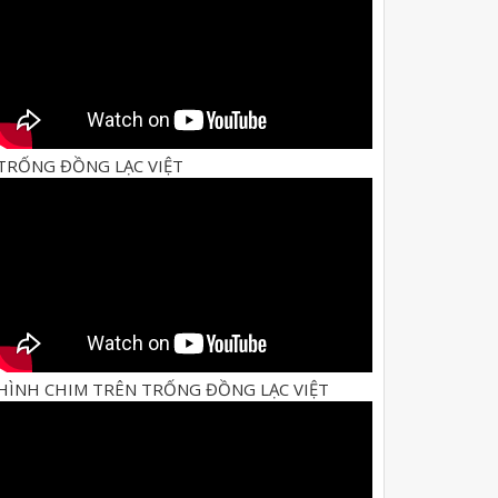
TRỐNG ĐỒNG LẠC VIỆT
HÌNH CHIM TRÊN TRỐNG ĐỒNG LẠC VIỆT