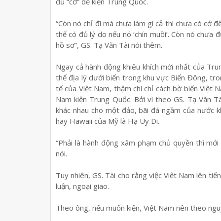
đủ “cớ” để kiện Trung Quốc.
“Còn nó chỉ đi mà chưa làm gì cả thì chưa có cớ để
thể có đủ lý do nếu nó ‘chín muồi’. Còn nó chưa đ
hồ sơ”, GS. Tạ Văn Tài nói thêm.
Ngay cả hành động khiêu khích mới nhất của Trun
thể địa lý dưới biển trong khu vực Biển Đông, tr
tế của Việt Nam, thậm chí chỉ cách bờ biển Việt N
Nam kiện Trung Quốc. Bởi vì theo GS. Tạ Văn Tà
khác nhau cho một đảo, bãi đá ngầm của nước k
hay Hawaii của Mỹ là Hạ Uy Di.
“Phải là hành động xâm phạm chủ quyền thì mới có
nói.
Tuy nhiên, GS. Tài cho rằng việc Việt Nam lên tiế
luận, ngoại giao.
Theo ông, nếu muốn kiện, Việt Nam nên theo nguyê