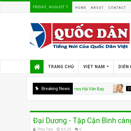
FRIDAY, AUGUST 7.
HOME
ABOUT
CONTACT
TRANG CHỦ
VIỆT NAM
DIỄN
Breaking News
g Không Mẫu Hạm Mỹ và Vinhomes Hải Vân Bay
CSVN
Án v
Đại Dương - Tập Cận Bình càn
Thuy Tien
8.5.20
0