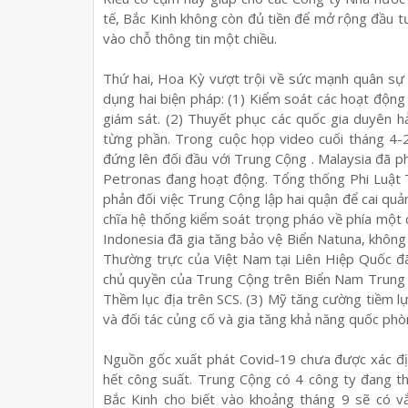
tế, Bắc Kinh không còn đủ tiền để mở rộng đầu tư
vào chỗ thông tin một chiều.
Thứ hai, Hoa Kỳ vượt trội về sức mạnh quân sự 
dụng hai biện pháp: (1) Kiểm soát các hoạt độn
giám sát. (2) Thuyết phục các quốc gia duyên 
từng phần. Trong cuộc họp video cuối tháng 4
đứng lên đối đầu với Trung Cộng . Malaysia đã p
Petronas đang hoạt động. Tổng thống Phi Luật T
phản đối việc Trung Cộng lập hai quận để cai qu
chĩa hệ thống kiểm soát trọng pháo về phía một 
Indonesia đã gia tăng bảo vệ Biển Natuna, khôn
Thường trực của Việt Nam tại Liên Hiệp Quốc đ
chủ quyền của Trung Cộng trên Biển Nam Trung 
Thềm lục địa trên SCS. (3) Mỹ tăng cường tiềm l
và đối tác củng cố và gia tăng khả năng quốc phò
Nguồn gốc xuất phát Covid-19 chưa được xác đị
hết công suất. Trung Cộng có 4 công ty đang t
Bắc Kinh cho biết vào khoảng tháng 9 sẽ có v