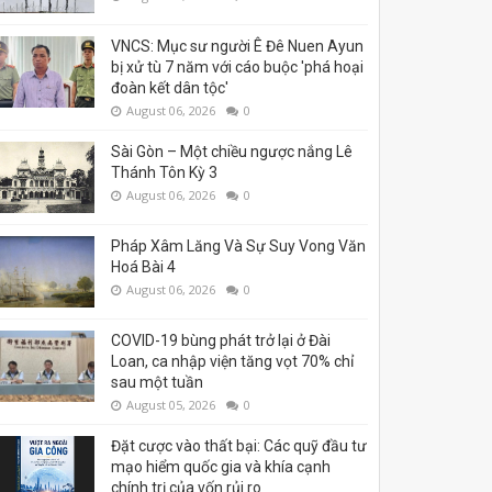
VNCS: Mục sư người Ê Đê Nuen Ayun
bị xử tù 7 năm với cáo buộc 'phá hoại
đoàn kết dân tộc'
August 06, 2026
0
Sài Gòn – Một chiều ngược nắng Lê
Thánh Tôn Kỳ 3
August 06, 2026
0
Pháp Xâm Lăng Và Sự Suy Vong Văn
Hoá Bài 4
August 06, 2026
0
COVID-19 bùng phát trở lại ở Đài
Loan, ca nhập viện tăng vọt 70% chỉ
sau một tuần
August 05, 2026
0
Đặt cược vào thất bại: Các quỹ đầu tư
mạo hiểm quốc gia và khía cạnh
chính trị của vốn rủi ro