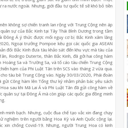
 ra nước ngoài. Nhưng, giới đầu tư quốc tế sẽ khó bỏ tiền
nên không sợ chiến tranh lan rộng với Trung Cộng nên áp
g quân sự của Bắc Kinh tại Tây Thái Bình Dương trong tầm
hải Đông Á ý thức được mối nguy cơ bị Bắc Kinh xâm lăng
-2020, Ngoại trưởng Pompoe kêu gọi các quốc gia ASEAN
hản đối Bắc Kinh đưa tàu khảo sát đến khu vực mà tàu của
ân, Rodrigo Duterte, thân Bắc Kinh, đã gởi hai công hàm
ản Hoàng Sa và Trường Sa, và tố cáo tàu chiến Trung Cộng
chiến hạm của Phi Luật Tân trên SCS vào tháng 2 vừa qua.
g cho tàu bè Trung Cộng vào. Ngày 30/03/2020, Phái đoàn
ã gửi Công hàm lên Tổng thư ký nhằm phản bác yêu sách
Hoa sau khi Mã Lai Á và Phi Luật Tân đã gửi công hàm về
ực quân sự tại Đông Á mà còn giúp các quốc gia đồng minh
ng.
nh minh bạch. Nhưng, cuộc đua chế tạo vắc xin đang chạy
hử nghiệm trên người bằng Hoa Kỳ và Anh Quốc cộng lại.
ắc xin chống Covid-19. Nhưng, người Trung Hoa có kinh