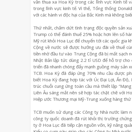
vẫn thua xa Hoa Kỳ trong các lĩnh vực Kinh tế
trong lĩnh vực kinh tế. Vì thế, Tổng thống Donal
với các hành vi độc hại của Bắc Kinh mà không bi
Thứ nhất, chấm dứt tình trạng độc quyền sản xu
Trump có thể đánh thuế 25% hoặc hơn lên số hà
Mỹ rút khỏi Hoa Lục để chuyển tới các quốc gia k
Cộng về nước sẽ được hưởng ưu đãi về thuế cùng
tiền nhờ đầu tư vào Trung Cộng đã bị mất sạch n
Nhật Bản lập tức dùng 2.2 tỉ USD để hỗ trợ cho
triển đã nhanh chóng đẩy mạnh guồng máy sản xuấ
TCB. Hoa Kỳ đã đáp ứng 70% nhu cầu dược phẩ
biết Hoa Kỳ đang hợp tác với Úc Đại Lợi, Ấn Độ,
trúc chuỗi cung ứng toàn cầu mà thiết lập “Mạng 
Liên Âu sáng mắt nên sẽ hợp tác chặt chẽ với Ho
Hiệp ước Thương mại Mỹ-Trung xuống hàng thứ h
TCB muốn sử dụng các Công ty Nhà nước làm nề
công ty quốc doanh đã rút khỏi thị trường chứn
ty ở Hoa Lục đã tiếp cận nguồn vốn, kỹ năng quả
Kiểu co cụm này giúp cho các Công ty Nhà nước 