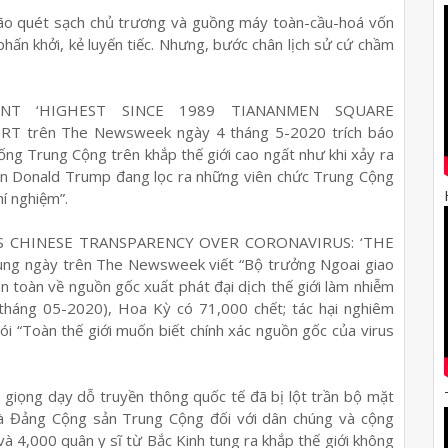
bão quét sạch chủ trương và guồng máy toàn-cầu-hoá vốn
 phấn khởi, kẻ luyến tiếc. Nhưng, bước chân lịch sử cứ chầm
ENT ‘HIGHEST SINCE 1989 TIANANMEN SQUARE
 trên The Newsweek ngày 4 tháng 5-2020 trích báo
ống Trung Cộng trên khắp thế giới cao ngất như khi xảy ra
n Donald Trump đang lọc ra những viên chức Trung Cộng
í nghiệm”.
S CHINESE TRANSPARENCY OVER CORONAVIRUS: ‘THE
ngày trên The Newsweek viết “Bộ trưởng Ngoai giao
 toàn về nguồn gốc xuất phát đại dịch thế giới làm nhiễm
5 tháng 05-2020), Hoa Kỳ có 71,000 chết; tác hại nghiêm
ói “Toàn thế giới muốn biết chính xác nguồn gốc của virus
o giọng dạy dỗ truyền thông quốc tế đã bị lột trần bộ mặt
và Đảng Cộng sản Trung Cộng đối với dân chúng và cộng
và 4,000 quân y sĩ từ Bắc Kinh tung ra khắp thế giới không