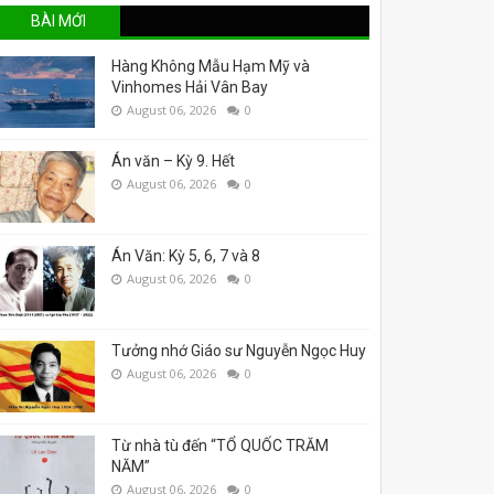
BÀI MỚI
Hàng Không Mẫu Hạm Mỹ và
Vinhomes Hải Vân Bay
August 06, 2026
0
Án văn – Kỳ 9. Hết
August 06, 2026
0
Án Văn: Kỳ 5, 6, 7 và 8
August 06, 2026
0
Tưởng nhớ Giáo sư Nguyễn Ngọc Huy
August 06, 2026
0
Từ nhà tù đến “TỔ QUỐC TRĂM
NĂM”
August 06, 2026
0