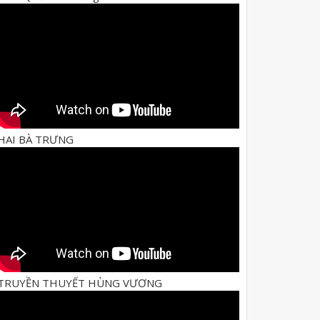
HAI BÀ TRƯNG
TRUYỀN THUYẾT HÙNG VƯƠNG