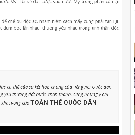
 nước Mỹ. Tôi sẽ đặt cược vào nước Mỹ trong phần còn lại
c đế chế dù độc ác, nham hiễm cách mấy cũng phải tàn lụi.
iết đùm bọc lẫn nhau, thương yêu nhau trong tinh thần độc
ực cụ thể của sự kết hợp chung của tiếng nói Quốc dân
g yêu thương đất nước chân thành, cùng những ý chí
TOÀN THỂ QUỐC DÂN
o khát vọng của