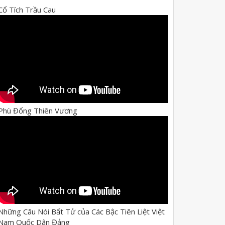
Cổ Tích Trầu Cau
Phù Đổng Thiên Vương
Những Câu Nói Bất Tử của Các Bậc Tiên Liệt Việt
Nam Quốc Dân Đảng