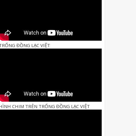
TRỐNG ĐỒNG LẠC VIỆT
HÌNH CHIM TRÊN TRỐNG ĐỒNG LẠC VIỆT