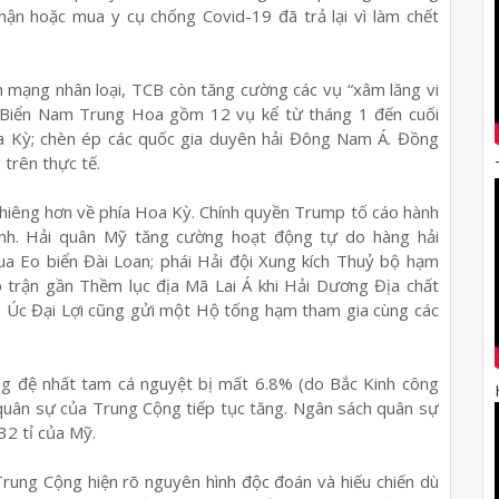
nhận hoặc mua y cụ chống Covid-19 đã trả lại vì làm chết
nh mạng nhân loại, TCB còn tăng cường các vụ “xâm lăng vi
 Biển Nam Trung Hoa gồm 12 vụ kể từ tháng 1 đến cuối
a Kỳ; chèn ép các quốc gia duyên hải Đông Nam Á. Đồng
trên thực tế.
ghiêng hơn về phía Hoa Kỳ. Chính quyền Trump tố cáo hành
inh. Hải quân Mỹ tăng cường hoạt động tự do hàng hải
ua Eo biển Đài Loan; phái Hải đội Xung kích Thuỷ bộ hạm
 trận gần Thềm lục địa Mã Lai Á khi Hải Dương Địa chất
. Úc Đại Lợi cũng gửi một Hộ tống hạm tham gia cùng các
g đệ nhất tam cá nguyệt bị mất 6.8% (do Bắc Kinh công
 quân sự của Trung Cộng tiếp tục tăng. Ngân sách quân sự
32 tỉ của Mỹ.
Trung Cộng hiện rõ nguyên hình độc đoán và hiếu chiến dù