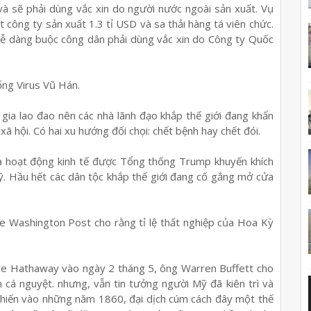
 và sẽ phải dùng vắc xin do người nước ngoài sản xuất. Vụ
công ty sản xuất 1.3 tỉ USD và sa thải hàng tá viên chức.
 dễ dàng buộc công dân phải dùng vắc xin do Công ty Quốc
ống Virus Vũ Hán.
 gia lao đao nên các nhà lãnh đạo khắp thế giới đang khẩn
 hội. Có hai xu hướng đối chọi: chết bệnh hay chết đói.
 hoạt động kinh tế được Tổng thống Trump khuyến khích
ỹ. Hầu hết các dân tộc khắp thế giới đang cố gắng mở cửa
he Washington Post cho rằng tỉ lệ thất nghiệp của Hoa Kỳ
e Hathaway vào ngày 2 tháng 5, ông Warren Buffett cho
 cá nguyệt. nhưng, vẫn tin tưởng người Mỹ đã kiên trì và
chiến vào những năm 1860, đại dịch cúm cách đây một thế