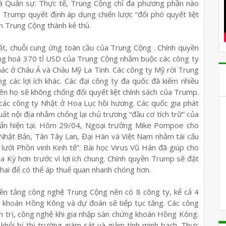
 và Quân sự. Thực tế, Trung Cộng chỉ đa phương phần nào
d Trump quyết định áp dụng chiến lược “đối phó quyết liệt
ến Trung Cộng thành kẻ thù.
ất, chuỗi cung ứng toàn cầu của Trung Cộng . Chính quyền
ng hoá 370 tỉ USD của Trung Cộng nhằm buộc các công ty
hác ở Châu Á và Châu Mỹ La Tinh. Các công ty Mỹ rời Trung
 các lợi ích khác. Các đại công ty đa quốc đã kiếm nhiều
ên họ sẽ không chống đối quyết liệt chính sách của Trump.
 các công ty Nhật ở Hoa Lục hồi hương. Các quốc gia phát
t nội địa nhằm chống lại chủ trương “đầu cơ tích trữ” của
n hiện tại. Hôm 29/04, Ngoại trưởng Mike Pompoe cho
 Nhật Bản, Tân Tây Lan, Đại Hàn và Việt Nam nhằm tái cấu
lưới Phồn vinh Kinh tế”. Bài học Virus Vũ Hán đã giúp cho
a Kỳ hơn trước vì lợi ích chung. Chính quyền Trump sẽ đặt
ai để có thể áp thuế quan nhanh chóng hơn.
n tảng công nghệ Trung Cộng nên có 8 công ty, kể cả 4
g khoán Hồng Kông và dự đoán sẽ tiếp tục tăng. Các công
n trị, công nghệ khi gia nhập sàn chứng khoán Hồng Kông.
khỏi bị thị trường giám sát và giảm tính minh bạch. Thực