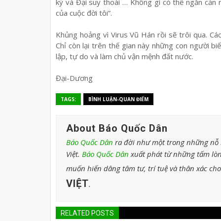
kỷ và Đại suy thoái … Không gì có thể ngăn cản
của cuộc đời tôi”.
Khủng hoảng vì Virus Vũ Hán rồi sẽ trôi qua. Cá
Chỉ còn lại trên thế gian này những con người b
lập, tự do và làm chủ vận mệnh đất nước.
Đại-Dương
TAGS:
BÌNH LUẬN-QUAN ĐIỂM
About Báo Quốc Dân
Báo Quốc Dân
ra đời như một trong những nỗ l
Việt.
Báo Quốc Dân
xuất phát từ những tấm lòn
muốn hiến dâng tâm tư, trí tuệ và thân xác ch
VIỆT
.
RELATED POSTS