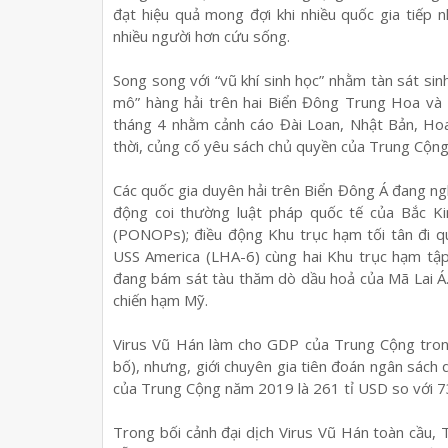
đạt hiệu quả mong đợi khi nhiều quốc gia tiếp 
nhiều người hơn cứu sống.
Song song với “vũ khí sinh học” nhằm tàn sát si
mô” hàng hải trên hai Biển Đông Trung Hoa và
tháng 4 nhằm cảnh cáo Đài Loan, Nhật Bản, Ho
thời, củng cố yêu sách chủ quyền của Trung Cộng 
Các quốc gia duyên hải trên Biển Đông Á đang n
động coi thường luật pháp quốc tế của Bắc K
(PONOPs); điều động Khu trục hạm tối tân đi q
USS America (LHA-6) cùng hai Khu trục hạm tập
đang bám sát tàu thăm dò dầu hoả của Mã Lai Á
chiến hạm Mỹ.
Virus Vũ Hán làm cho GDP của Trung Cộng tron
bố), nhưng, giới chuyên gia tiên đoán ngân sách
của Trung Cộng năm 2019 là 261 tỉ USD so với 7
Trong bối cảnh đại dịch Virus Vũ Hán toàn cầu, 