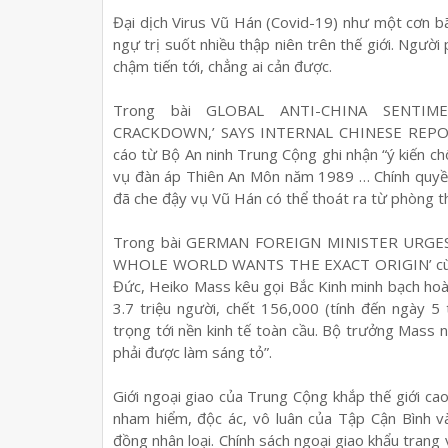
Đại dịch Virus Vũ Hán (Covid-19) như một cơn 
ngự trị suốt nhiều thập niên trên thế giới. Người
chậm tiến tới, chẳng ai cản được.
Trong bài GLOBAL ANTI-CHINA SENTIM
CRACKDOWN,’ SAYS INTERNAL CHINESE REPORT
cáo từ Bộ An ninh Trung Cộng ghi nhận “ý kiến ch
vụ đàn áp Thiên An Môn năm 1989 … Chính quyề
đã che đậy vụ Vũ Hán có thể thoát ra từ phòng th
Trong bài GERMAN FOREIGN MINISTER URGE
WHOLE WORLD WANTS THE EXACT ORIGIN’ cùng 
Đức, Heiko Mass kêu gọi Bắc Kinh minh bạch hoàn
3.7 triệu người, chết 156,000 (tính đến ngày 
trọng tới nền kinh tế toàn cầu. Bộ trưởng Mass n
phải được làm sáng tỏ”.
Giới ngoại giao của Trung Cộng khắp thế giới ca
nham hiểm, độc ác, vô luân của Tập Cận Bình 
đồng nhân loại. Chính sách ngoại giao khẩu trang 