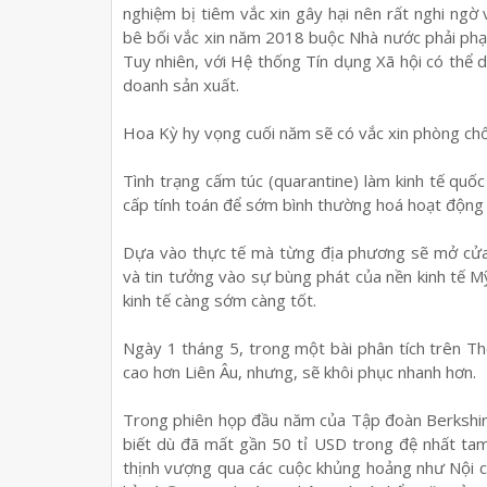
nghiệm bị tiêm vắc xin gây hại nên rất nghi ngờ
bê bối vắc xin năm 2018 buộc Nhà nước phải phạt 
Tuy nhiên, với Hệ thống Tín dụng Xã hội có thể
doanh sản xuất.
Hoa Kỳ hy vọng cuối năm sẽ có vắc xin phòng ch
Tình trạng cấm túc (quarantine) làm kinh tế quốc
cấp tính toán để sớm bình thường hoá hoạt động xã
Dựa vào thực tế mà từng địa phương sẽ mở cửa
và tin tưởng vào sự bùng phát của nền kinh tế M
kinh tế càng sớm càng tốt.
Ngày 1 tháng 5, trong một bài phân tích trên T
cao hơn Liên Âu, nhưng, sẽ khôi phục nhanh hơn.
Trong phiên họp đầu năm của Tập đoàn Berkshir
biết dù đã mất gần 50 tỉ USD trong đệ nhất tam
thịnh vượng qua các cuộc khủng hoảng như Nội 