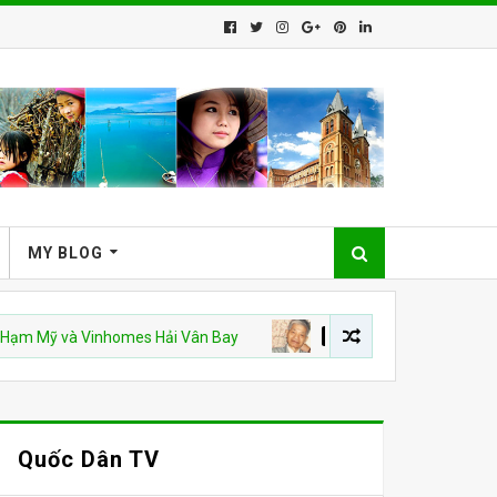
MY BLOG
à Vinhomes Hải Vân Bay
CSVN
Án văn – Kỳ 9. Hết
Quốc Dân TV