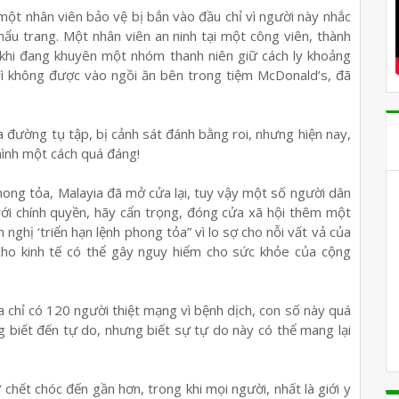
 một nhân viên bảo vệ bị bắn vào đầu chỉ vì người này nhắc
hẩu trang. Một nhân viên an ninh tại một công viên, thành
 khi đang khuyên một nhóm thanh niên giữ cách ly khoảng
vì không được vào ngồi ăn bên trong tiệm McDonald’s, đã
 đường tụ tập, bị cảnh sát đánh bằng roi, nhưng hiện nay,
ình một cách quá đáng!
 phong tỏa, Malayia đã mở cửa lại, tuy vậy một số người dân
 với chính quyền, hãy cẩn trọng, đóng cửa xã hội thêm một
nghị ‘triển hạn lệnh phong tỏa” vì lo sợ cho nỗi vất vả của
 cho kinh tế có thể gây nguy hiểm cho sức khỏe của cộng
a chỉ có 120 người thiệt mạng vì bệnh dịch, con số này quá
g biết đến tự do, nhưng biết sự tự do này có thể mang lại
chết chóc đến gần hơn, trong khi mọi người, nhất là giới y