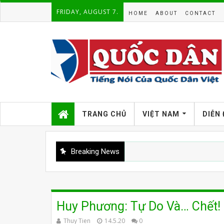
FRIDAY, AUGUST 7.
HOME
ABOUT
CONTACT
TRANG CHỦ
VIỆT NAM
DIỄN
Breaking News
Huy Phương: Tự Do Và… Chết!
Thuy Tien
14.5.20
0