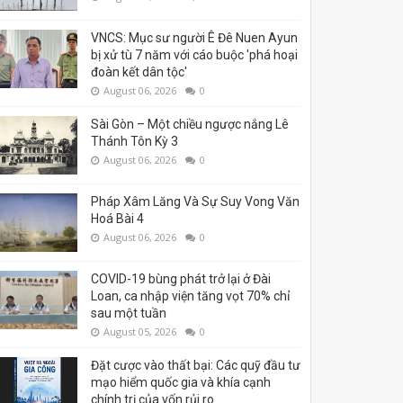
VNCS: Mục sư người Ê Đê Nuen Ayun
bị xử tù 7 năm với cáo buộc 'phá hoại
đoàn kết dân tộc'
August 06, 2026
0
Sài Gòn – Một chiều ngược nắng Lê
Thánh Tôn Kỳ 3
August 06, 2026
0
Pháp Xâm Lăng Và Sự Suy Vong Văn
Hoá Bài 4
August 06, 2026
0
COVID-19 bùng phát trở lại ở Đài
Loan, ca nhập viện tăng vọt 70% chỉ
sau một tuần
August 05, 2026
0
Đặt cược vào thất bại: Các quỹ đầu tư
mạo hiểm quốc gia và khía cạnh
chính trị của vốn rủi ro