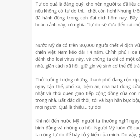
Tự do quả là đáng quý, cho nên người ta đã liều ch
nếu không có tự do thì… chết còn hơn! Nhưng trê
đã hành động trong cơn đại dịch hôm nay. Bây 
hoàn cảnh này, có nghĩa “tự do sẽ đưa đến cái chế
Nước Mỹ đã có trên 80,000 người chết vì dịch V
chiến Việt Nam kéo dài 14 năm. Chính phủ Hoa 
dành cho loại virus này, và chúng ta chỉ có một 
nhà, giãn cách xã hội, giữ gìn vệ sinh cơ thể để tr
Thử tưởng tượng những thành phố đang rộn rịp, 
ngày tận thế, phố xá, tiệm ăn, nhà hát đóng c
nhật và thói quen giao tiếp cộng đồng của con 
trong nhà. Bất đắc dĩ thôi, tôi và bạn hẳn bực bội,
mọi người. Quả là thiếu… tự do!
Khi nói đến nước Mỹ, người ta thường nghĩ nga
bình đẳng và những cơ hội. Người Mỹ luôn đề ca
ta cũng tự do để bày tỏ ý kiến của mình. Do vậy,