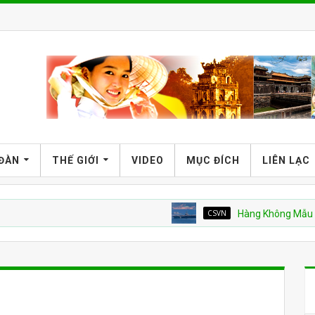
 ĐÀN
THẾ GIỚI
VIDEO
MỤC ĐÍCH
LIÊN LẠC
CSVN
Hàng Không Mẫu Hạm Mỹ v