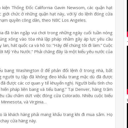
n kiện Thống Đốc California Gavin Newsom, các quận hạt
 giới chức ở những quận hạt này, với lý do lệnh đóng cửa
 phạm quyền công dân, theo NBC Los Angeles.
nia đã tràn ngập vui chơi trong những ngày cuối tuần nóng
 súng xông vào tòa nhà lập pháp nhằm gây áp lực yêu cầu
lan, hát quốc ca và hô to: “Hãy để chúng tôi đi làm.” Cuộc
ời Mỹ Yêu Nước.” Phải chăng đây là một kiểu yêu nước của
ểu bang Washington ở để phản đối lệnh ở trong nhà, bất
ng người tụ tập đã không đeo khẩu trang mặc dù đã được
đã được các cơ quan y tế khuyến nghị. Người biểu tình cho
 hiến pháp liên bang và tiểu bang.” Tại Denver, hàng trăm
yêu cầu chấm dứt việc đóng cửa Colorado. Nhiều cuộc biểu
, Minnesota, và Virginia…
o là khách hàng phải mang khẩu trang khi đi mua sắm. Họ
y chay cửa hàng này.