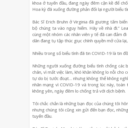
khoa ở tuyến đầu, đang ngày đêm cận kề để chống 
Hoa kỳ đã xuống đường phản đối lại người biểu tìn
Bác Sĩ Erich Bruhn ở Virginia đã giương tấm biể
bộ chúng ta vào nguy hiểm. Hãy về nhà đi.” Lea
cùng một nhóm các nhân viên y tế đã can đảm đi đ
dân đang tụ tập thúc giục chính quyền mở cửa lại,
Nhiều trong số biểu tình đã tin COVID-19 là tin đồn
Những người xuống đường biểu tình chống các b
chân, vì mất việc làm, khó khăn không lo nỗi cho 
tự do bị tước đoạt… nhưng không thể không ngh
nhân mạng vì COVID-19 và trong lúc này, toàn 
không yên, ngày đêm lo chống trả với dịch bệnh.
Tôi chắc chắn là những bạn đọc của chúng tôi hô
nhưng chúng tôi cũng xin gửi đến bạn đọc, những
tuyến đầu.