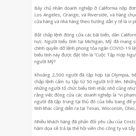
Bảy chủ nhân doanh nghiệp ở California nộp đơ
Los Angeles, Orange, và Riverside, và hàng chục
cửa hàng và nhà hàng theo hướng dẫn y tế là vi
Bất chấp lệnh đóng cửa các bãi biển, dân Califor
nực. Người biểu tình tại Michigan, Mỹ đã mang
chính quyền dỡ lệnh phong tỏa ngăn COVID-19 lây 
biểu tình này được đặt tên là “Cuộc Tập Hợp Ngư
người Mỹ?
Khoảng 2,500 người đã tập hợp tại Olympia, ti
chấp lệnh cấm tụ tập từ 50 người trở lên. Nhữ
những người tổ chức biểu tình nhắc nhở cũng như 
rằng việc đóng cửa các doanh nghiệp là “vi phạm
người đã tập trung tại thủ đô của tiểu bang để 
tình khác cũng diễn ra tại Texas, Wisconsin, Ohio
Nhiều khách hàng đã phản đối yêu cầu của Costc
hăm dọa sẽ trả lại thẻ hội viên cho công ty và tẩ