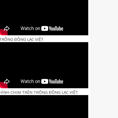
TRỐNG ĐỒNG LẠC VIỆT
HÌNH CHIM TRÊN TRỐNG ĐỒNG LẠC VIỆT