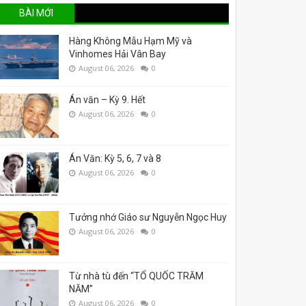
BÀI MỚI
Hàng Không Mẫu Hạm Mỹ và
Vinhomes Hải Vân Bay
August 06, 2026
0
Án văn – Kỳ 9. Hết
August 06, 2026
0
Án Văn: Kỳ 5, 6, 7 và 8
August 06, 2026
0
Tưởng nhớ Giáo sư Nguyễn Ngọc Huy
August 06, 2026
0
Từ nhà tù đến “TỔ QUỐC TRĂM
NĂM”
August 06, 2026
0