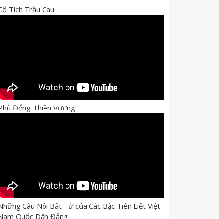
Cổ Tích Trầu Cau
Phù Đổng Thiên Vương
Những Câu Nói Bất Tử của Các Bậc Tiên Liệt Việt
Nam Quốc Dân Đảng