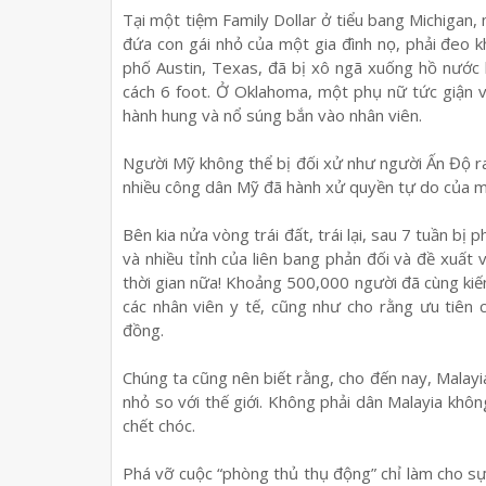
Tại một tiệm Family Dollar ở tiểu bang Michigan,
đứa con gái nhỏ của một gia đình nọ, phải đeo k
phố Austin, Texas, đã bị xô ngã xuống hồ nước
cách 6 foot. Ở Oklahoma, một phụ nữ tức giận 
hành hung và nổ súng bắn vào nhân viên.
Người Mỹ không thể bị đối xử như người Ấn Độ ra
nhiều công dân Mỹ đã hành xử quyền tự do của m
Bên kia nửa vòng trái đất, trái lại, sau 7 tuần bị
và nhiều tỉnh của liên bang phản đối và đề xuất
thời gian nữa! Khoảng 500,000 người đã cùng kiến 
các nhân viên y tế, cũng như cho rằng ưu tiên
đồng.
Chúng ta cũng nên biết rằng, cho đến nay, Malayi
nhỏ so với thế giới. Không phải dân Malayia khôn
chết chóc.
Phá vỡ cuộc “phòng thủ thụ động” chỉ làm cho sự 