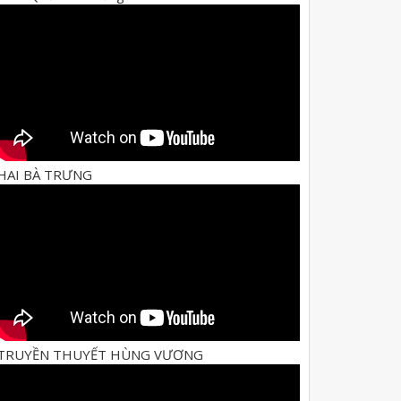
HAI BÀ TRƯNG
TRUYỀN THUYẾT HÙNG VƯƠNG