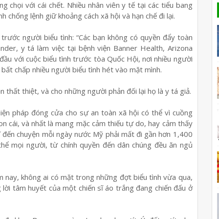
chọi với cái chết. Nhiều nhân viên y tế tại các tiểu bang
h chống lệnh giữ khoảng cách xã hội và hạn chế đi lại.
n trước người biểu tình: “Các bạn không có quyền đẩy toàn
nder, y tá làm việc tại bệnh viện Banner Health, Arizona
ầu với cuộc biểu tình trước tòa Quốc Hội, nơi nhiều người
 bất chấp nhiều người biểu tình hét vào mặt mình.
 thất thiệt, và cho những người phản đối lại họ là y tá giả.
iện pháp đóng cửa cho sự an toàn xã hội có thể vì cuồng
con cái, và nhất là mang mặc cảm thiếu tự do, hay cảm thấy
ĩ đến chuyện mỗi ngày nước Mỹ phải mất đi gần hơn 1,400
thể mọi người, từ chính quyền đến dân chúng đều ăn ngủ
m nay, không ai có mặt trong những đợt biểu tình vừa qua,
 lời tâm huyết của một chiến sĩ áo trắng đang chiến đấu ở