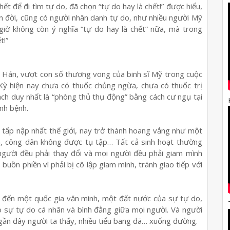
ết để đi tìm tự do, đã chọn “tự do hay là chết!” được hiểu,
n đời, cũng có người nhân danh tự do, như nhiều người Mỹ
giờ không còn ý nghĩa “tự do hay là chết” nữa, mà trong
t!”
ũ Hán, vượt con số thương vong của binh sĩ Mỹ trong cuộc
Kỳ hiện nay chưa có thuốc chủng ngừa, chưa có thuốc trị
cách duy nhất là “phòng thủ thụ động” bằng cách cư ngụ tại
ánh bệnh.
tấp nập nhất thế giới, nay trở thành hoang vắng như một
ửa, công dân không được tụ tập… Tất cả sinh hoạt thường
người đều phải thay đổi và mọi người đều phải giam mình
 buồn phiền vì phải bị cô lập giam mình, tránh giao tiếp với
y đến một quốc gia văn minh, một đất nước của sự tự do,
o sự tự do cá nhân và bình đẳng giữa mọi người. Và người
 gần đây người ta thấy, nhiều tiểu bang đã… xuống đường.