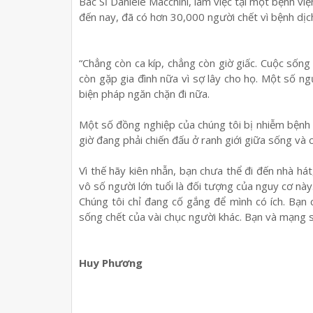
Bác Sĩ Daniele Macchini, làm việc tại một bệnh 
đến nay, đã có hơn 30,000 người chết vì bệnh dịc
“Chẳng còn ca kíp, chẳng còn giờ giấc. Cuộc sống
còn gặp gia đình nữa vì sợ lây cho họ. Một số ng
biện pháp ngăn chặn đi nữa.
Một số đồng nghiệp của chúng tôi bị nhiễm bệnh
giờ đang phải chiến đấu ở ranh giới giữa sống và c
Vì thế hãy kiên nhẫn, bạn chưa thể đi đến nhà h
vô số người lớn tuổi là đối tượng của nguy cơ này
Chúng tôi chỉ đang cố gắng để mình có ích. Bạn
sống chết của vài chục người khác. Bạn và mạng 
Huy Phương