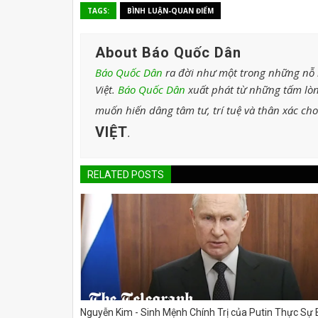
TAGS:
BÌNH LUẬN-QUAN ĐIỂM
About Báo Quốc Dân
Báo Quốc Dân
ra đời như một trong những nỗ l
Việt.
Báo Quốc Dân
xuất phát từ những tấm lòn
muốn hiến dâng tâm tư, trí tuệ và thân xác ch
VIỆT
.
RELATED POSTS
Nguyễn Kim - Sinh Mệnh Chính Trị của Putin Thực Sự 