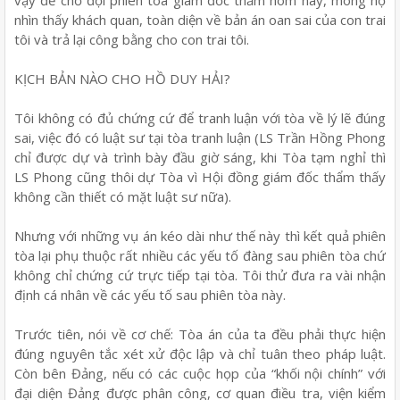
nhìn thấy khách quan, toàn diện về bản án oan sai của con trai
tôi và trả lại công bằng cho con trai tôi.
KỊCH BẢN NÀO CHO HỒ DUY HẢI?
Tôi không có đủ chứng cứ để tranh luận với tòa về lý lẽ đúng
sai, việc đó có luật sư tại tòa tranh luận (LS Trần Hồng Phong
chỉ được dự và trình bày đầu giờ sáng, khi Tòa tạm nghỉ thì
LS Phong cũng thôi dự Tòa vì Hội đồng giám đốc thẩm thấy
không cần thiết có mặt luật sư nữa).
Nhưng với những vụ án kéo dài như thế này thì kết quả phiên
tòa lại phụ thuộc rất nhiều các yếu tố đàng sau phiên tòa chứ
không chỉ chứng cứ trực tiếp tại tòa. Tôi thử đưa ra vài nhận
định cá nhân về các yếu tố sau phiên tòa này.
Trước tiên, nói về cơ chế: Tòa án của ta đều phải thực hiện
đúng nguyên tắc xét xử độc lập và chỉ tuân theo pháp luật.
Còn bên Đảng, nếu có các cuộc họp của “khối nội chính” với
đại diện Đảng được phân công, cơ quan điều tra, viện kiểm