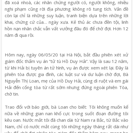
đã xoá nhoà, các nhân chứng người có, người không, nhiều
nghi phạm cũng rời địa phương không rõ tung tích. Vấn đề
còn lại chỉ là những suy luận, tranh biện dựa trên những lời
khai, chứng cứ của… ngày xưa. Kẻ thủ ác chưa đền tội, linh
hồn nạn nhân chắc vẫn vất vưởng đâu đó để chờ đợi. Hơn 12
năm đi qua rồi.
Hôm nay, ngày 06/05/20 tại Hà Nội, bắt đầu phiên xét xử
giám đốc thẩm vụ án “tử tù Hồ Duy Hải”. Vậy là sau 12 năm,
từ khi Hải bị tuyên án tử hình, vụ án được xem xét lại. Đây là
phiên tòa được gia đình, các luật sư và dư luận chờ đợi, Bà
Nguyễn Thị Loan, mẹ của Hồ Duy Hải, cùng dì ruột và em gái
Hải đến cổng tòa từ rất sớm nhưng đứng ngoài phiên Tòa,
chờ tin.
Trao đổi với báo giới, bà Loan cho biết: Tôi không muốn kể
nữa về những gian nan khổ cực trong suốt đoạn đường tôi
kêu oan. Nước mắt tôi đã chan dài từ Nam ra Bắc, từ Bắc vào
Nam, chỉ có nước mắt cùng tôi những ngày tháng rất dài như
vậy để chờ đợi phiên tòa giám đốc thẩm hôm nay, mong họ