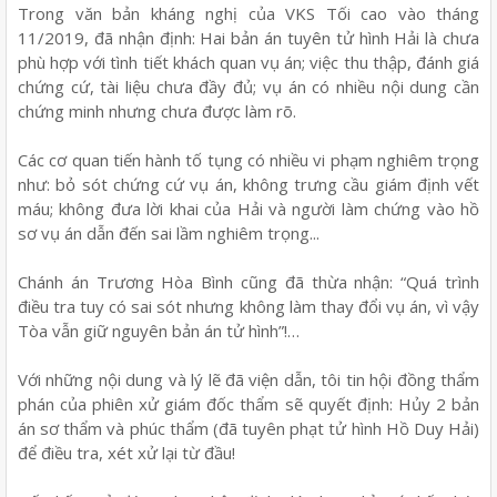
Trong văn bản kháng nghị của VKS Tối cao vào tháng
11/2019, đã nhận định: Hai bản án tuyên tử hình Hải là chưa
phù hợp với tình tiết khách quan vụ án; việc thu thập, đánh giá
chứng cứ, tài liệu chưa đầy đủ; vụ án có nhiều nội dung cần
chứng minh nhưng chưa được làm rõ.
Các cơ quan tiến hành tố tụng có nhiều vi phạm nghiêm trọng
như: bỏ sót chứng cứ vụ án, không trưng cầu giám định vết
máu; không đưa lời khai của Hải và người làm chứng vào hồ
sơ vụ án dẫn đến sai lầm nghiêm trọng...
Chánh án Trương Hòa Bình cũng đã thừa nhận: “Quá trình
điều tra tuy có sai sót nhưng không làm thay đổi vụ án, vì vậy
Tòa vẫn giữ nguyên bản án tử hình”!…
Với những nội dung và lý lẽ đã viện dẫn, tôi tin hội đồng thẩm
phán của phiên xử giám đốc thẩm sẽ quyết định: Hủy 2 bản
án sơ thẩm và phúc thẩm (đã tuyên phạt tử hình Hồ Duy Hải)
để điều tra, xét xử lại từ đầu!