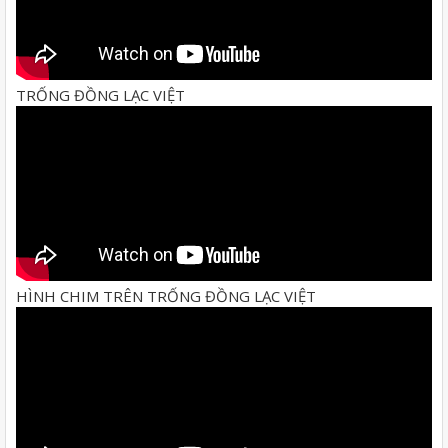
TRỐNG ĐỒNG LẠC VIỆT
HÌNH CHIM TRÊN TRỐNG ĐỒNG LẠC VIỆT