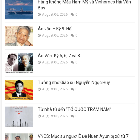
Hàng Không Mẫu Hạm Mỹ và Vinhomes Hải Vân
Bay
August 06, 2026
0
Án văn – Kỳ 9. Hết
August 06, 2026
0
Án Văn: Kỳ 5, 6, 7 và 8
August 06, 2026
0
Tưởng nhớ Giáo sư Nguyễn Ngọc Huy
August 06, 2026
0
Từ nhà tù đến “TỔ QUỐC TRĂM NĂM”
August 06, 2026
0
VNCS: Mục sư người Ê Đê Nuen Ayun bị xử tù 7