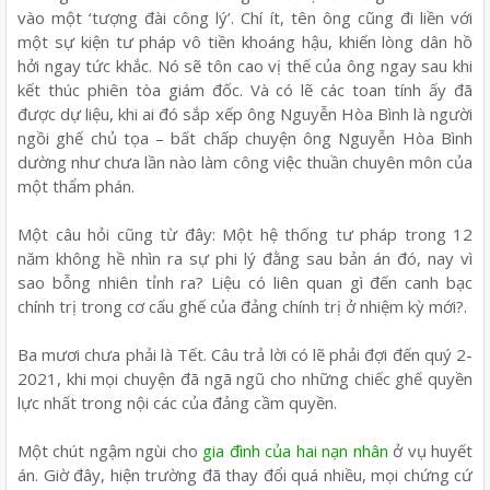
vào một ‘tượng đài công lý’. Chí ít, tên ông cũng đi liền với
một sự kiện tư pháp vô tiền khoáng hậu, khiến lòng dân hồ
hởi ngay tức khắc. Nó sẽ tôn cao vị thế của ông ngay sau khi
kết thúc phiên tòa giám đốc. Và có lẽ các toan tính ấy đã
được dự liệu, khi ai đó sắp xếp ông Nguyễn Hòa Bình là người
ngồi ghế chủ tọa – bất chấp chuyện ông Nguyễn Hòa Bình
dường như chưa lần nào làm công việc thuần chuyên môn của
một thẩm phán.
Một câu hỏi cũng từ đây: Một hệ thống tư pháp trong 12
năm không hề nhìn ra sự phi lý đằng sau bản án đó, nay vì
sao bỗng nhiên tỉnh ra? Liệu có liên quan gì đến canh bạc
chính trị trong cơ cấu ghế của đảng chính trị ở nhiệm kỳ mới?.
Ba mươi chưa phải là Tết. Câu trả lời có lẽ phải đợi đến quý 2-
2021, khi mọi chuyện đã ngã ngũ cho những chiếc ghế quyền
lực nhất trong nội các của đảng cầm quyền.
Một chút ngậm ngùi cho
gia đình của hai nạn nhân
ở vụ huyết
án. Giờ đây, hiện trường đã thay đổi quá nhiều, mọi chứng cứ