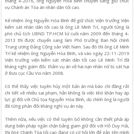
tháng 4-2016, ông Nguyễn Hòa Bình chuyển sang giữ chức
vụ Chánh án Tòa án nhân dân tối cao.
Kế nhiệm ông Nguyễn Hòa Bình để giữ chức Viện trưởng Viện
kiểm sát nhân dân tối cao là ông Lê Minh Trí, người từng là
phó chủ tịch UBND TP.HCM từ cuối năm 2009 đến tháng 4-
2013 thì được chuyển sang làm Phó trưởng Ban Nội chính
Trung ương Đảng Cộng sản Việt Nam. Sau đó thì ông Lê Minh
Trí kế nhiệm ông Nguyễn Hòa Bình, và vào ngày 22-11-2019
Viện trưởng viện kiểm sát nhân dân tối cao Lê Minh Trí đã
kháng nghị giám đốc thẩm vụ án về hai nạn nhân nữ bị sát hại
ở Bưu cục Cầu Voi năm 2008.
Có thể thấy việc tuyên hủy một bản án mà báo chí đăng rất
chi tiết về nhiều sai phạm, hẳn không là việc khó khăn hay áp
lực gì đối với Chủ tọa Nguyễn Hòa Bình, dù chính ông là người
đã từng phản đối kháng nghị vụ án này.
Thêm nữa, nếu việc có thể tuyên bố không cần thiết phải áp
dụng biện pháp ngăn chặn bằng giam giữ đối với Hồ Duy Hải,
thì ông Chánh Tòa tối cao đang có cơ hội lớn để gắn tên mình