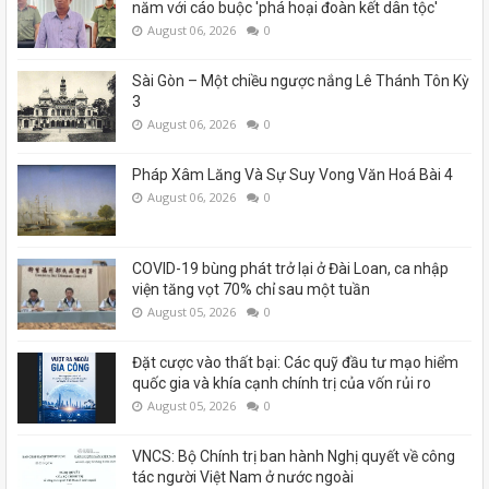
năm với cáo buộc 'phá hoại đoàn kết dân tộc'
August 06, 2026
0
Sài Gòn – Một chiều ngược nắng Lê Thánh Tôn Kỳ
3
August 06, 2026
0
Pháp Xâm Lăng Và Sự Suy Vong Văn Hoá Bài 4
August 06, 2026
0
COVID-19 bùng phát trở lại ở Đài Loan, ca nhập
viện tăng vọt 70% chỉ sau một tuần
August 05, 2026
0
Đặt cược vào thất bại: Các quỹ đầu tư mạo hiểm
quốc gia và khía cạnh chính trị của vốn rủi ro
August 05, 2026
0
VNCS: Bộ Chính trị ban hành Nghị quyết về công
tác người Việt Nam ở nước ngoài