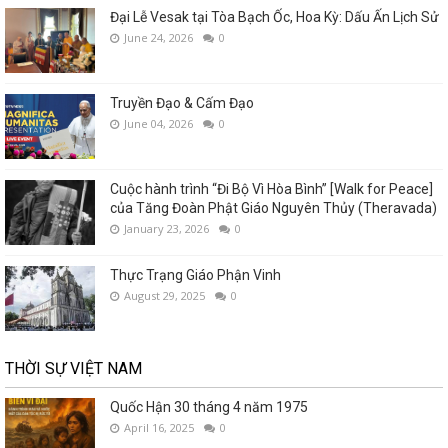
Đại Lễ Vesak tại Tòa Bạch Ốc, Hoa Kỳ: Dấu Ấn Lịch Sử
June 24, 2026
0
Truyền Đạo & Cấm Đạo
June 04, 2026
0
Cuộc hành trình “Đi Bộ Vì Hòa Bình” [Walk for Peace]
của Tăng Đoàn Phật Giáo Nguyên Thủy (Theravada)
January 23, 2026
0
Thực Trạng Giáo Phận Vinh
August 29, 2025
0
THỜI SỰ VIỆT NAM
Quốc Hận 30 tháng 4 năm 1975
April 16, 2025
0