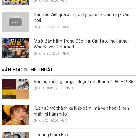
July 02, 2026
0
Bản sắc Việt qua dòng chảy lịch sử - chính trị - văn
hoá
June 26, 2026
0
Mười Bảy Năm Trong Các Trại Cải Tạo.The Father
Who Never Returned
June 25, 2026
0
VĂN HỌC-NGHỆ THUẬT
Văn học hải ngoại: giai đoạn hình thành, 1980–1986
August 05, 2026
0
“Lịch sử trở thành kẻ hiếp dâm, mà văn hoá là nạn
nhân bị hãm hiếp”
July 23, 2026
0
Thoáng Chim Bay