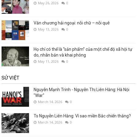
May 26, 2026
0
Văn chương hải ngoại: nỗi chữ – nỗi quê
May 13, 2026
0
Họ chỉ có thể là “sản phẩm” của một chế độ xã hội tự
do, nhân bản và khai phóng
May 11, 2026
0
SỬ VIỆT
Nguyễn Mạnh Trinh - Nguyễn Thị Liên Hằng: Hà Nội
"War"
March 14, 2026
0
Ts Nguyễn Liên Hằng: Vì sao miền Bắc chiến thắng?
March 14, 2026
0