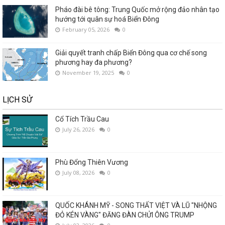
Pháo đài bê tông: Trung Quốc mở rộng đảo nhân tạo
hướng tới quân sự hoá Biển Đông
February 05, 2026
0
Giải quyết tranh chấp Biển Đông qua cơ chế song
phương hay đa phương?
November 19, 2025
0
LỊCH SỬ
Cổ Tích Trầu Cau
July 26, 2026
0
Phù Đổng Thiên Vương
July 08, 2026
0
QUỐC KHÁNH MỸ - SONG THẤT VIỆT VÀ LŨ "NHỘNG
ĐỎ KÉN VÀNG" ĐĂNG ĐÀN CHỬI ÔNG TRUMP