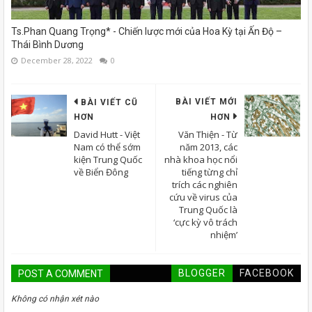
Ts.Phan Quang Trọng* - Chiến lược mới của Hoa Kỳ tại Ấn Độ –
Thái Bình Dương
December 28, 2022
0
BÀI VIẾT MỚI
BÀI VIẾT CŨ
HƠN
HƠN
David Hutt - Việt
Văn Thiện - Từ
Nam có thể sớm
năm 2013, các
kiện Trung Quốc
nhà khoa học nổi
về Biển Đông
tiếng từng chỉ
trích các nghiên
cứu về virus của
Trung Quốc là
‘cực kỳ vô trách
nhiệm’
BLOGGER
FACEBOOK
POST A COMMENT
Không có nhận xét nào