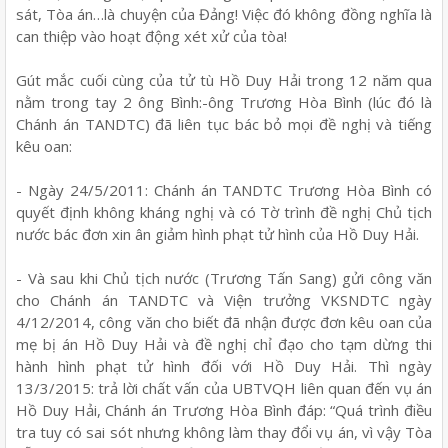
sát, Tòa án…là chuyện của Đảng! Việc đó không đồng nghĩa là
can thiệp vào hoạt động xét xử của tòa!
Gút mắc cuối cùng của tử tù Hồ Duy Hải trong 12 năm qua
nằm trong tay 2 ông Bình:-ông Trương Hòa Bình (lúc đó là
Chánh án TANDTC) đã liên tục bác bỏ mọi đề nghị và tiếng
kêu oan:
- Ngày 24/5/2011: Chánh án TANDTC Trương Hòa Bình có
quyết định không kháng nghị và có Tờ trình đề nghị Chủ tịch
nước bác đơn xin ân giảm hình phạt tử hình của Hồ Duy Hải.
- Và sau khi Chủ tịch nước (Trương Tấn Sang) gửi công văn
cho Chánh án TANDTC và Viện trưởng VKSNDTC ngày
4/12/2014, công văn cho biết đã nhận được đơn kêu oan của
mẹ bị án Hồ Duy Hải và đề nghị chỉ đạo cho tạm dừng thi
hành hình phạt tử hình đối với Hồ Duy Hải. Thì ngày
13/3/2015: trả lời chất vấn của UBTVQH liên quan đến vụ án
Hồ Duy Hải, Chánh án Trương Hòa Bình đáp: “Quá trình điều
tra tuy có sai sót nhưng không làm thay đổi vụ án, vì vậy Tòa