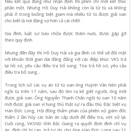
Nếu kết quả đúng như nhận định thì phim chỉ mới kết thúc
phần một. Nhưng Hồ Duy Hải không còn là tử tù và không
phải ở trong buồng biệt giam-mà nhiều tử tù được giải oan
cho biết là nơi đáng sợ hơn cả cái chết!
Gia đình, luật sư bào chữa được thăm nuôi, được gặp gỡ
theo quy định.
Nhưng đến đây thì Hồ Duy Hải và gia đình có thể sẽ đối mặt
với khoản thời gian dài đăng đẳng với các điệp khúc: VKS trả
lại hồ sơ, yêu cầu điều tra bổ sung; Tòa trả hồ sơ, yêu cầu
điều tra bổ sung…
Trong lịch sử các vụ án tử tù oan-ông Huỳnh Văn Nén phải
ngồi tù trên 17 năm, sau đó tìm ra kẻ giết người, ông mới
được giải oan. Ông Nguyễn Thanh Chấn ngồi tù oan 10 năm
mới được giải oan vì hung thủ thật sự ra đầu thú. Đặc biệt vụ
Hàn Đức Long, Hội đồng thẩm phán của phiên xử giám đốc
thẩm 2 lần hủy các bản án cấp dưới để điều tra, xét xử lại.
Cuối cùng, VKSND tỉnh Bắc Giang ra quyết định đình chỉ vụ
án, đình chỉ bị can, trả tự do cho ông Hàn Đức Long sau 11