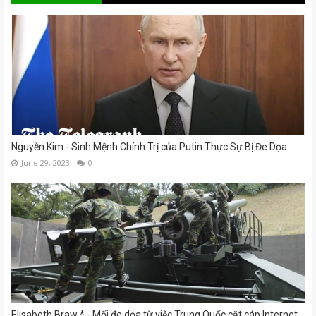
Nguyễn Kim - Sinh Mệnh Chính Trị của Putin Thực Sự Bị Đe Dọa
June 29, 2023
0
Elisabeth Braw * - Mối đe dọa từ việc Trung Quốc cắt cáp Internet