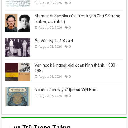
August 05, 2026
0
Những nét đặc biệt của Đức Huỳnh Phú Sổ trong
lãnh vực chính trị
August 05, 2026
0
Án Văn: Kỳ 1, 2, 3 và 4
August 05, 2026
0
Văn học hải ngoại: giai đoạn hình thành, 1980–
1986
August 05, 2026
0
5 cuốn sách hay về lịch sử Việt Nam
August 05, 2026
0
Lưu Trữ Trong Tháng