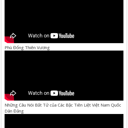
Phù Đổng Thiên Vương
Những Câu Nói Bất Tử của Các Bậc Tiên Liệt Việt Nam Quốc
Dân Đảng