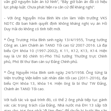
vẫn giữ nguyên bản án tử hình”, “Bây giờ bản án đã có hiệu
lực pháp luật. Chưa phát hiện ra căn cứ để kháng nghị”.
- Với ông Nguyễn Hòa Bình khi còn làm Viện trưởng VKS
NDTC đã ban hành quyết định không kháng nghị vụ án Hồ
Duy Hải do không có tình tiết mới.
* Ông Trương Hòa Bình sinh ngày 13/4/1955, Trung tướng
Công an. Làm Chánh án TAND Tối cao từ 2007-2016. Là đại
biểu QH khóa 10 (1997-2002), K 11, K12, K13, K14. Hiện
nay là UV Bộ chính trị-Phó Thủ tướng Thường trực Chính
phủ, Phó Bí thư Ban cán sự Đảng Chính phủ.
* Ông Nguyễn Hòa Bình sinh ngày 24/5/1958. Ông từng là
Viện trưởng Viện kiểm sát nhân dân tối cao (2011-2016), đại
biểu QH khóa 13, khóa 14. Hiện ông là bí thư TW Đảng,
Chánh án TAND Tối cao.
Với tuổi tác và quá trình đó, có thể 2 ông phải tiếp tục gánh
vác các trọng trách của Đảng, Nhà nước mà ĐH 13 sắp tới
giao cho. Hai ông phải "đi làm đẹp" để chuẩn bị bước lên sân