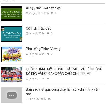
Ai dạy dân Việt cày cấy?
August 08, 2026
0
Cổ Tích Trầu Cau
July 26, 2026
0
Phù Đổng Thiên Vương
July 08, 2026
0
QUỐC KHÁNH MỸ - SONG THẤT VIỆT VÀ LŨ "NHỘNG
ĐỎ KÉN VÀNG" ĐĂNG ĐÀN CHỬI ÔNG TRUMP
July 02, 2026
0
Bản sắc Việt qua dòng chảy lịch sử - chính trị - văn
hoá
June 26, 2026
0