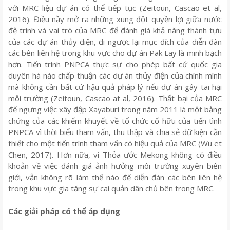
với MRC liệu dự án có thể tiếp tục (Zeitoun, Cascao et al,
2016). Điều nầy mở ra những xung đột quyền lợi giữa nước
đệ trình và vai trò của MRC để đánh giá khả năng thành tựu
của các dự án thủy điện, đi ngược lại mục đích của diễn đàn
các bên liên hệ trong khu vực cho dự án Pak Lay là minh bạch
hơn. Tiến trình PNPCA thực sự cho phép bất cứ quốc gia
duyên hà nào chấp thuận các dự án thủy điện của chính mình
mà không cần bất cứ hậu quả pháp lý nếu dự án gây tai hại
môi trường (Zeitoun, Cascao at al, 2016). Thất bại của MRC
để ngưng việc xây đập Xayaburi trong năm 2011 là một bằng
chứng của các khiếm khuyết về tổ chức cố hữu của tiến tình
PNPCA vì thời biểu tham vấn, thu thập và chia sẻ dữ kiện cần
thiết cho một tiến trình tham vấn có hiệu quả của MRC (Wu et
Chen, 2017). Hơn nữa, vì Thỏa ước Mekong không có điều
khoản về việc đánh giá ảnh hưởng môi trường xuyên biên
giới, vẫn không rõ làm thế nào để diễn đàn các bên liên hệ
trong khu vực gia tăng sự cai quản dân chủ bên trong MRC.
Các giải pháp có thể áp dụng