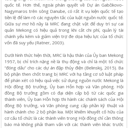
quốc tế. Hơn thế, ngoài phán quyết về Dự án Gabčikovo-
Nagymaros trên sông Danube, có rất ít vụ kiện quốc tế tạo
tiền lệ để làm rõ các nguyên tắc của luật nguồn nước quốc tế.
Giữa sự mơ hồ nầy là MRC đang chật vật để duy trì sự cai
quản Mekong có hiệu quả trong khi cắt chi phí, quản lý tài
chánh yếu kém và giảm viện trợ đe dọa hiệu lực của tổ chức
vốn đã suy yếu (Ratner, 2003).
Dưới hình thức hiện thời, MRC là hậu thân của Ủy ban Mekong
1957, bị chỉ trích nặng nề là thụ động và chỉ là một tổ chức
“đóng dấu” cho các dự án đập thủy điện (Belinskij, 2015). Ba
bộ phận then chốt trang bị MRC với hạ tầng cơ sở luật pháp
để phán xét có hiệu quả việc sử dụng nguồn nước Mekong là
Hội đồng Bộ trưởng, Ủy ban Hỗn hợp và Văn phòng. Hội
đồng Bộ trưởng gồm có đại diện cấp bộ từ các quốc gia
thành viên, Ủy ban Hỗn hợp thi hành các chánh sách của Hội
đồng Bộ trưởng, và Văn phòng cung cấp phần kỹ thuật và
hành chánh cho 2 bộ phận kia. Một khiếm khuyết cố hữu của
cơ cấu tổ chức là các thành viên trong Hội đồng chỉ cần thông
báo mà không phải tham vấn với các thành viên khác trước