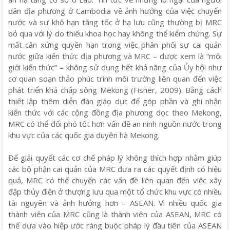
dân địa phương ở Cambodia về ảnh hưởng của việc chuyển
nước và sự khô hạn tăng tốc ở hạ lưu cũng thường bị MRC
bỏ qua với lý do thiếu khoa học hay không thể kiểm chứng. Sự
mất cân xứng quyền hạn trong việc phân phối sự cai quản
nước giữa kiến thức địa phương và MRC – được xem là “môi
giới kiến thức” – không sử dụng hết khả năng của Ủy hội như
cơ quan soạn thảo phúc trình môi trường liên quan đến việc
phát triển khả chấp sông Mekong (Fisher, 2009). Bằng cách
thiết lập thêm diễn đàn giáo dục để góp phần và ghi nhận
kiến thức với các cộng đồng địa phương dọc theo Mekong,
MRC có thể đối phó tốt hơn vấn đề an ninh nguồn nước trong
khu vực của các quốc gia duyên hà Mekong.
Để giải quyết các cơ chế pháp lý không thích hợp nhằm giúp
các bộ phận cai quản của MRC đưa ra các quyết định có hiệu
quả, MRC có thể chuyển các vấn đề liên quan đến việc xây
đập thủy điện ở thượng lưu qua một tổ chức khu vực có nhiều
tài nguyên và ảnh hưởng hơn – ASEAN. Vì nhiều quốc gia
thành viên của MRC cũng là thành viên của ASEAN, MRC có
thể dựa vào hiệp ước ràng buộc pháp lý đầu tiên của ASEAN