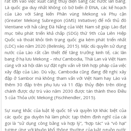
rất lớn vào việc xuất cảng thủy điện sang các nước lân bang.
Là quốc gia duy nhất không có bờ biển ở ĐNA, các kế hoạch
của Lào với Sáng kiến Phân vùng Mekong và Phụ cận
(Greater Mekong Subregion (GMS) Initiative) để nối thủ đô
Vientiane với hải cảng Đà Nẳng của Việt Nam sẽ giúp Lào đạt
mục tiêu phát triển khả chấp (SDG) thứ 9th của Liên Hiệp
Quốc và thoát khỏi tình trạng quốc gia kém phát triển nhất
(LDC) vào năm 2020 (Belinskij, 2015). Mặc dù quyền sử dụng
nước của Lào rất cần thiết để tăng trưởng kinh tế, các lân
bang ở hạ lưu Mekong – như Cambodia, Thái Lan và Việt Nam
cùng với xã hội dân sự đặt nghi vấn về tính hợp pháp của việc
xây đập của Lào. Dù vậy, Cambodia cũng đang đề nghị xây
đập ở Sambor mà không tham vấn với Việt Nam hay Lào và
thêm 30 đập trên phụ lưu và 11 đập thủy điện trên dòng
chánh được dự trù vào năm 2030 được tán thành theo Điều
5 của Thỏa ước Mekong (Fischhendler, 2015).
Sự xung khắc của luật lệ quốc tế và quyền lợi khác biệt của
các quốc gia duyên hà làm phức tạp thêm định nghĩ của cái
gọi là “sử dụng công bằng và hợp lý”, “hợp tác” và “vô hại”
tương ứng với khuôn khổ thông thường của luật nguồn nước