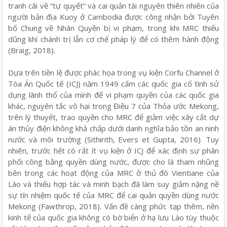
tranh cãi về “tự quyết” và cai quản tài nguyên thiên nhiên của
người bản địa Kuoy ở Cambodia được công nhận bởi Tuyên
bố Chung về Nhân Quyền bị vi phạm, trong khi MRC thiếu
dũng khí chánh trị lẫn cơ chế pháp lý để có thêm hành động
(Braig, 2018).
Dựa trên tiền lệ được phác họa trong vụ kiện Corfu Channel ở
Tòa Án Quốc tế (ICJ) năm 1949 cấm các quốc gia cố tình sử
dụng lãnh thổ của mình để vi phạm quyền của các quốc gia
khác, nguyên tắc vô hại trong Điều 7 của Thỏa ước Mekong,
trên lý thuyết, trao quyền cho MRC để giảm việc xây cất dự
án thủy điện không khả chấp dưới danh nghĩa bảo tồn an ninh
nước và môi trường (Sithirith, Evers et Gupta, 2016). Tuy
nhiên, trước hết có rất ít vụ kiện ở ICJ để xác định sự phân
phối công bằng quyền dùng nước, được cho là tham nhũng
bên trong các hoạt động của MRC ở thủ đô Vientiane của
Lào và thiếu hợp tác và minh bạch đã làm suy giảm nặng nề
sự tín nhiệm quốc tế của MRC để cai quản quyền dùng nước
Mekong (Fawthrop, 2018). Vấn đề càng phức tạp thêm, nền
kinh tế của quốc gia không có bờ biển ở hạ lưu Lào tùy thuộc