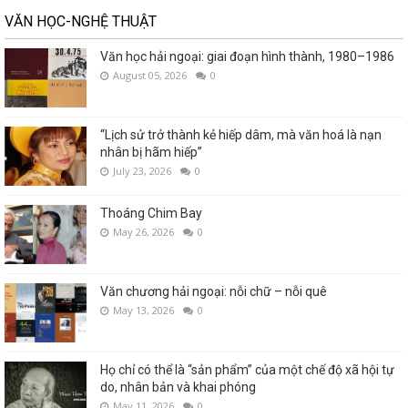
VĂN HỌC-NGHỆ THUẬT
Văn học hải ngoại: giai đoạn hình thành, 1980–1986
August 05, 2026
0
“Lịch sử trở thành kẻ hiếp dâm, mà văn hoá là nạn
nhân bị hãm hiếp”
July 23, 2026
0
Thoáng Chim Bay
May 26, 2026
0
Văn chương hải ngoại: nỗi chữ – nỗi quê
May 13, 2026
0
Họ chỉ có thể là “sản phẩm” của một chế độ xã hội tự
do, nhân bản và khai phóng
May 11, 2026
0