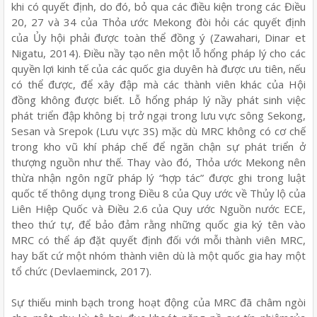
khi có quyết định, do đó, bỏ qua các điều kiện trong các Điều
20, 27 và 34 của Thỏa ước Mekong đòi hỏi các quyết định
của Ủy hội phải được toàn thể đồng ý (Zawahari, Dinar et
Nigatu, 2014). Điều nầy tạo nên một lỗ hổng pháp lý cho các
quyền lợi kinh tế của các quốc gia duyên hà được ưu tiên, nếu
có thể được, để xây đập mà các thành viên khác của Hội
đồng không được biết. Lỗ hổng pháp lý nầy phát sinh việc
phát triển đập không bị trở ngại trong lưu vực sông Sekong,
Sesan và Srepok (Lưu vực 3S) mặc dù MRC không có cơ chế
trong kho vũ khí pháp chế để ngăn chận sự phát triển ở
thượng nguồn như thế. Thay vào đó, Thỏa ước Mekong nên
thừa nhận ngôn ngữ pháp lý “hợp tác” được ghi trong luật
quốc tế thông dụng trong Điều 8 của Quy ước về Thủy lộ của
Liên Hiệp Quốc và Điều 2.6 của Quy ước Nguồn nước ECE,
theo thứ tự, để bảo đảm rằng những quốc gia ký tên vào
MRC có thể áp đặt quyết định đối với mỗi thành viên MRC,
hay bất cứ một nhóm thành viên dù là một quốc gia hay một
tổ chức (Devlaeminck, 2017).
Sự thiếu minh bạch trong hoạt động của MRC đã châm ngòi