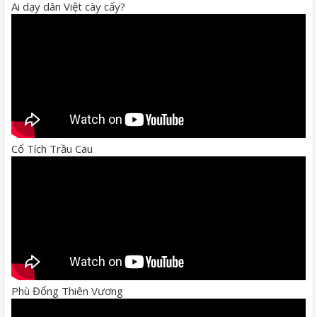
Ai dạy dân Việt cày cấy?
Cổ Tích Trầu Cau
Phù Đổng Thiên Vương