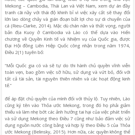
Mekong – Cambodia, Thái Lan và Việt Nam, xem dự án đầy
tranh cãi nầy với thái độ khinh bỉ vì việc xây cất sẽ thay đổi
lớn lao dòng chảy và gián đoạn bất lợi cho sự di chuyển của
cá (Rieu-Clarke, 2014). Mặc dù chán nãn và thất vọng, người
bản địa Kuoy ở Cambodia và Lào có thể dựa vào Hiến
chương về Quyền Kinh tế và Nhiệm vụ của Quốc gia, được
Đại Hội đồng Liên Hiệp Quốc công nhận trong năm 1974,
Điều 2(1) tuyên bố:
“Mỗi Quốc gia có và sẽ tự do thi hành chủ quyền vĩnh viễn
toàn vẹn, bao gồm việc sỡ hữu, sử dụng và vứt bỏ, đối với
tất cả tài sản, tài nguyên thiên nhiên và các hoạt động kinh
tế.”
để áp đặt chủ quyền của mình đối với thủy lộ. Tuy nhiên, Lào
cũng ký tên vào Thỏa ước Mekong, trong đó họ phải giảm
thiểu và làm nhẹ bớt các ảnh hưởng tai hại của việc phát triển
và sử dụng Mekong theo Điều 7 cũng như bảo đảm việc sử
dụng nguồn nước công bằng và hợp lý theo Điều 5 của Thỏa
ước Mekong (Belinsky, 2015). Hơn nữa, các quyền không thể