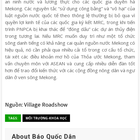
an ninh nước và lương thực cho các quốc gia duyên hà
Mekong. Các nguyên tắc “sử dụng công bằng” và “vô hại” của
luật nguồn nước quốc tế theo thông lệ thường bị bỏ qua vì
quyền lợi kinh tế của các quốc gia ký kết MRC, trong khi tiến
trình PNPCA bị khai thác để “đóng dấu” các dự án thủy điện
trong tương lai. Nếu MRC muốn duy trì như một tổ chức
sông danh tiếng có khả năng cai quản nguồn nước Mekong có
hiệu quả, nó cần phải qua nhiều cải tổ trong cơ cấu tổ chức,
tái xét các điều khoản mơ hồ của Thỏa ước Mekong, tham
vấn chuyên môn với ASEAN và cung cấp nhiều diễn đàn tốt
hơn để trao đổi kiến thức với các cộng đồng nông dân và ngư
dân ở ven sông Mekong.
Nguồn: Village Roadshow
TAGS:
MÔI TRƯỜNG-KHOA HỌC
About Báo Quốc Dân