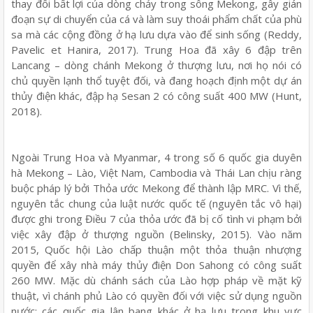
thay đổi bất lợi của dòng chảy trong sông Mekong, gây gián
đoạn sự di chuyển của cá và làm suy thoái phẩm chất của phù
sa mà các cộng đồng ở hạ lưu dựa vào để sinh sống (Reddy,
Pavelic et Hanira, 2017). Trung Hoa đã xây 6 đập trên
Lancang – dòng chánh Mekong ở thượng lưu, nơi họ nói có
chủ quyền lạnh thổ tuyệt đối, và đang hoạch định một dự án
thủy điện khác, đập hạ Sesan 2 có công suất 400 MW (Hunt,
2018).
Ngoài Trung Hoa và Myanmar, 4 trong số 6 quốc gia duyên
hà Mekong – Lào, Việt Nam, Cambodia và Thái Lan chịu ràng
buộc pháp lý bởi Thỏa ước Mekong để thành lập MRC. Vì thế,
nguyên tắc chung của luật nước quốc tế (nguyên tắc vô hại)
được ghi trong Điều 7 của thỏa ước đã bị cố tình vi phạm bởi
việc xây đập ở thượng nguồn (Belinsky, 2015). Vào năm
2015, Quốc hội Lào chấp thuận một thỏa thuận nhượng
quyền để xây nhà máy thủy điện Don Sahong có công suất
260 MW. Mặc dù chánh sách của Lào hợp pháp về mặt kỹ
thuật, vì chánh phủ Lào có quyền đối với việc sử dụng nguồn
nước; các quốc gia lân bang khác ở hạ lưu trong khu vực