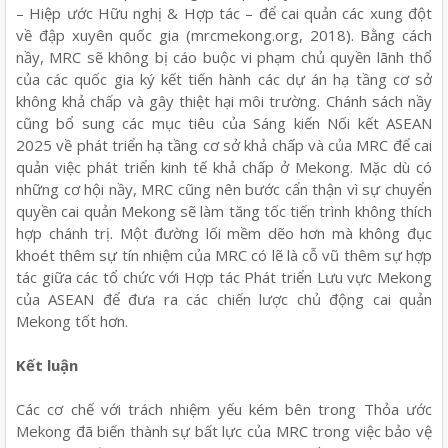
– Hiệp ước Hữu nghị & Hợp tác – để cai quản các xung đột
về đập xuyên quốc gia (mrcmekong.org, 2018). Bằng cách
nầy, MRC sẽ không bị cáo buộc vi phạm chủ quyền lãnh thổ
của các quốc gia ký kết tiến hành các dự án hạ tầng cơ sở
không khả chấp và gây thiệt hại môi trường. Chánh sách nầy
cũng bổ sung các mục tiêu của Sáng kiến Nối kết ASEAN
2025 về phát triển hạ tầng cơ sở khả chấp và của MRC để cai
quản việc phát triển kinh tế khả chấp ở Mekong. Mặc dù có
những cơ hội nầy, MRC cũng nên bước cẩn thận vì sự chuyển
quyền cai quản Mekong sẽ làm tăng tốc tiến trình không thích
hợp chánh trị. Một đường lối mềm dẽo hơn mà không đục
khoét thêm sự tín nhiệm của MRC có lẽ là cỗ vũ thêm sự hợp
tác giữa các tổ chức với Hợp tác Phát triển Lưu vực Mekong
của ASEAN để đưa ra các chiến lược chủ động cai quản
Mekong tốt hơn.
Kết luận
Các cơ chế với trách nhiệm yếu kém bên trong Thỏa ước
Mekong đã biến thành sự bất lực của MRC trong việc bảo vệ