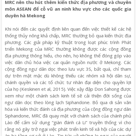
MRC nên thu hút thêm kiến thức địa phương và chuyên
môn ASEAN để cỗ vũ an ninh khu vực cho các quốc gia
duyên hà Mekong
Khi nói đến các quyết định liên quan đến việc thiết kế các hệ
thống thủy nông khả chấp, MRC thường bỏ qua kiến thức địa
phương. Các giải pháp kỹ thuật trong loạt phúc trình Phát
triển Mekong của MRC thường không được các cộng đồng
địa phương thông hiểu, cho nên, họ không thể đóng góp vào
việc dân chủ hóa việc cai quản nguồn nước ở Mekong. Các
cộng đồng ngư dân dọc theo lưu vực 3S, bất quá, chỉ tham
dự trên mặt mặc dù không thiếu các nhóm xã hội dân sự,
chánh quyền và các tổ chức tư nhân đại diện cho quyền lợi
của họ (Keskinen et al, 2015). Việc xậy đập Don Sahong được
xem như một chánh sách kinh tế sẽ cải thiện đời sống của
ngư dân dọc theo lòng lạch Siphandone. Bỏ qua di sản văn
hóa và kiến thức đánh cá địa phương của cộng đồng ngư dân
Siphandone, MRC đã quay mặt với chánh sách của chánh phủ
Lào để cấm sử dụng “giàn đánh cá Li” truyền thống vì cho
rằng nó gây trở ngại việc phát triển kinh tế xã hội của các dự
án hạ tầng cơ sở ở Lào. Tin tức về những lo ngại của người