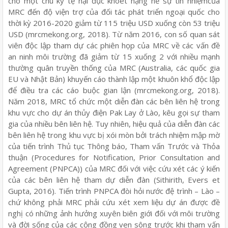
cho một chu kỳ tệ hại đục khoét nặng nề sự tín nhiệmcủa
MRC đến độ viện trợ của đối tác phát triển ngoại quốc cho
thời kỳ 2016-2020 giảm từ 115 triệu USD xuống còn 53 triệu
USD (mrcmekong.org, 2018). Từ năm 2016, con số quan sát
viên độc lập tham dự các phiên họp của MRC về các vấn đề
an ninh môi trường đã giảm từ 15 xuống 2 với nhiều mạnh
thường quân truyền thống của MRC (Australia, các quốc gia
EU và Nhật Bản) khuyến cáo thành lập một khuôn khổ độc lập
để điều tra các cáo buộc gian lận (mrcmekong.org, 2018).
Năm 2018, MRC tổ chức một diễn đàn các bên liên hệ trong
khu vực cho dự án thủy điện Pak Lay ở Lào, kêu gọi sự tham
gia của nhiều bên liên hệ. Tuy nhiên, hiệu quả của diễn đàn các
bên liên hệ trong khu vực bị xói mòn bởi trách nhiệm mập mờ
của tiến trình Thủ tục Thông báo, Tham vấn Trước và Thỏa
thuận (Procedures for Notification, Prior Consultation and
Agreement (PNPCA)) của MRC đối với việc cứu xét các ý kiến
của các bên liên hệ tham dự diễn đàn (Sithirith, Evers et
Gupta, 2016). Tiến trình PNPCA đòi hỏi nước đệ trình – Lào –
chứ không phải MRC phải cứu xét xem liệu dự án được đề
nghị có những ảnh hưởng xuyên biên giới đối với môi trường
và đời sống của các cộng đồng ven sông trước khi tham vấn