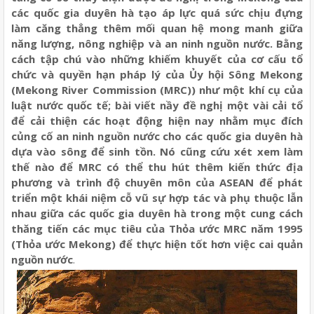
các quốc gia duyên hà tạo áp lực quá sức chịu đựng
làm căng thẳng thêm mối quan hệ mong manh giữa
năng lượng, nông nghiệp và an ninh nguồn nước. Bằng
cách tập chú vào những khiếm khuyết của cơ cấu tổ
chức và quyền hạn pháp lý của Ủy hội Sông Mekong
(Mekong River Commission (MRC)) như một khí cụ của
luật nước quốc tế; bài viết nầy đề nghị một vài cải tổ
để cải thiện các hoạt động hiện nay nhằm mục đích
củng cố an ninh nguồn nước cho các quốc gia duyên hà
dựa vào sông để sinh tồn. Nó cũng cứu xét xem làm
thế nào để MRC có thể thu hút thêm kiến thức địa
phương và trình độ chuyên môn của ASEAN để phát
triển một khái niệm cỗ vũ sự hợp tác và phụ thuộc lẫn
nhau giữa các quốc gia duyên hà trong một cung cách
thăng tiến các mục tiêu của Thỏa ước MRC năm 1995
(Thỏa ước Mekong) để thực hiện tốt hơn việc cai quản
nguồn nước
.