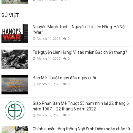
SỬ VIỆT
Nguyễn Mạnh Trinh - Nguyễn Thị Liên Hằng: Hà Nội
"War"
March 14, 2026
0
Ts Nguyễn Liên Hằng: Vì sao miền Bắc chiến thắng?
March 14, 2026
0
Ban Mê Thuột ngày đầu ngày cuối
March 10, 2026
0
Giáo Phận Ban Mê Thuột 55 năm nhìn lại 22 tháng 6
năm 1967 – 22 tháng 6 năm 2022
March 07, 2026
0
Chính quyền tổng thống Ngô Đình Diệm ngăn chận từ