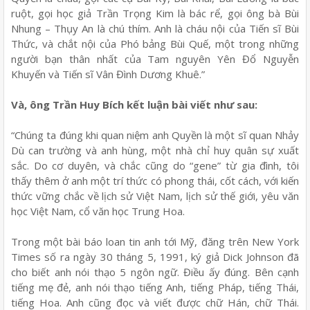
ruột, gọi học giả Trần Trọng Kim là bác rể, gọi ông bà Bùi
Nhung – Thụy An là chú thím. Anh là cháu nội của Tiến sĩ Bùi
Thức, và chắt nội của Phó bảng Bùi Quế, một trong những
người bạn thân nhất của Tam nguyên Yên Đổ Nguyễn
Khuyến và Tiến sĩ Vân Đình Dương Khuê.”
Và, ông Trần Huy Bích kết luận bài viết như sau:
“Chúng ta đúng khi quan niệm anh Quyền là một sĩ quan Nhảy
Dù can trường và anh hùng, một nhà chỉ huy quân sự xuất
sắc. Do cơ duyên, và chắc cũng do “gene” từ gia đình, tôi
thấy thêm ở anh một trí thức có phong thái, cốt cách, với kiến
thức vững chắc về lịch sử Việt Nam, lịch sử thế giới, yêu văn
học Việt Nam, cổ văn học Trung Hoa.
Trong một bài báo loan tin anh tới Mỹ, đăng trên New York
Times số ra ngày 30 tháng 5, 1991, ký giả Dick Johnson đã
cho biết anh nói thạo 5 ngôn ngữ. Điều ấy đúng. Bên cạnh
tiếng mẹ đẻ, anh nói thạo tiếng Anh, tiếng Pháp, tiếng Thái,
tiếng Hoa. Anh cũng đọc và viết được chữ Hán, chữ Thái.