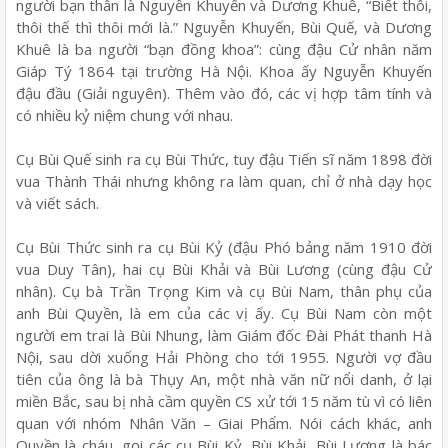
người bạn thân là Nguyễn Khuyến và Dương Khuê, “Biết thôi,
thôi thế thì thôi mới là.” Nguyễn Khuyến, Bùi Quế, và Dương
Khuê là ba người “bạn đồng khoa”: cùng đậu Cử nhân năm
Giáp Tý 1864 tại trường Hà Nội. Khoa ấy Nguyễn Khuyến
đậu đầu (Giải nguyên). Thêm vào đó, các vị hợp tâm tính và
có nhiều kỷ niệm chung với nhau.
Cụ Bùi Quế sinh ra cụ Bùi Thức, tuy đậu Tiến sĩ năm 1898 đời
vua Thành Thái nhưng không ra làm quan, chỉ ở nhà dạy học
và viết sách.
Cụ Bùi Thức sinh ra cụ Bùi Kỷ (đậu Phó bảng năm 1910 đời
vua Duy Tân), hai cụ Bùi Khải và Bùi Lương (cùng đậu Cử
nhân). Cụ bà Trần Trọng Kim và cụ Bùi Nam, thân phụ của
anh Bùi Quyền, là em của các vị ấy. Cụ Bùi Nam còn một
người em trai là Bùi Nhung, làm Giám đốc Đài Phát thanh Hà
Nội, sau dời xuống Hải Phòng cho tới 1955. Người vợ đầu
tiên của ông là bà Thụy An, một nhà văn nữ nổi danh, ở lại
miền Bắc, sau bị nhà cầm quyền CS xử tới 15 năm tù vì có liên
quan với nhóm Nhân Văn – Giai Phẩm. Nói cách khác, anh
Quyền là cháu, gọi các cụ Bùi Kỷ, Bùi Khải, Bùi Lương là bác