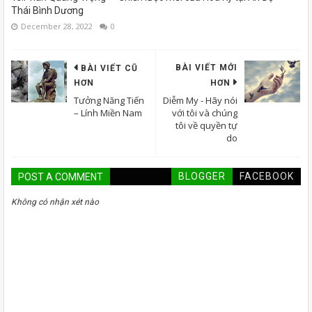
Thái Bình Dương
December 28, 2022
0
BÀI VIẾT MỚI
BÀI VIẾT CŨ
HƠN
HƠN
Tưởng Năng Tiến
Diễm My - Hãy nói
– Lính Miền Nam
với tôi và chúng
tôi về quyền tự
do
BLOGGER
FACEBOOK
POST A COMMENT
Không có nhận xét nào