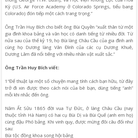
Kỳ (U.S. Air Force Academy ở Colorado Springs, tiểu bang
Colorado) đón tiếp một cách trang trọng.”
Ông Trần Huy Bích cho biết ông Bùi Quyền “xuất thân từ một
gia đình khoa bảng và văn học có danh tiếng từ nhiều đời. Từ
nửa sau của thế kỷ 19, họ Bùi làng Châu Cầu của gia đình anh
cùng họ Dương làng Vân Đình của các cụ Dương Khuê,
Dương Lâm đã nổi tiếng với nhiều nhân vật xuất sắc.”
Ông Trần Huy Bích viết:
1“Để thuật lại một số chuyện mang tính cách bạn hữu, từ đây
trở đi xin được theo cách nói của bè bạn, dùng tiếng “anh”
mỗi khi nhắc đến ông.
Năm Ất Sửu 1865 đời vua Tự Đức, ở làng Châu Cầu (nay
thuộc tỉnh Hà Nam) có hai cụ Bùi Dị và Bùi Quế (anh em họ)
cùng đậu Phó bảng. Khi vinh quy, được mừng đôi câu đối như
sau:
Bùi tộc đồng khoa song hội bảng