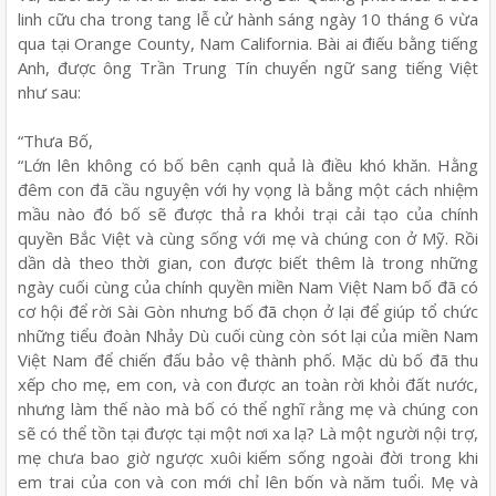
linh cữu cha trong tang lễ cử hành sáng ngày 10 tháng 6 vừa
qua tại Orange County, Nam California. Bài ai điếu bằng tiếng
Anh, được ông Trần Trung Tín chuyển ngữ sang tiếng Việt
như sau:
“Thưa Bố,
“Lớn lên không có bố bên cạnh quả là điều khó khăn. Hằng
đêm con đã cầu nguyện với hy vọng là bằng một cách nhiệm
mầu nào đó bố sẽ được thả ra khỏi trại cải tạo của chính
quyền Bắc Việt và cùng sống với mẹ và chúng con ở Mỹ. Rồi
dần dà theo thời gian, con được biết thêm là trong những
ngày cuối cùng của chính quyền miền Nam Việt Nam bố đã có
cơ hội để rời Sài Gòn nhưng bố đã chọn ở lại để giúp tổ chức
những tiểu đoàn Nhảy Dù cuối cùng còn sót lại của miền Nam
Việt Nam để chiến đấu bảo vệ thành phố. Mặc dù bố đã thu
xếp cho mẹ, em con, và con được an toàn rời khỏi đất nước,
nhưng làm thế nào mà bố có thể nghĩ rằng mẹ và chúng con
sẽ có thể tồn tại được tại một nơi xa lạ? Là một người nội trợ,
mẹ chưa bao giờ ngược xuôi kiếm sống ngoài đời trong khi
em trai của con và con mới chỉ lên bốn và năm tuổi. Mẹ và