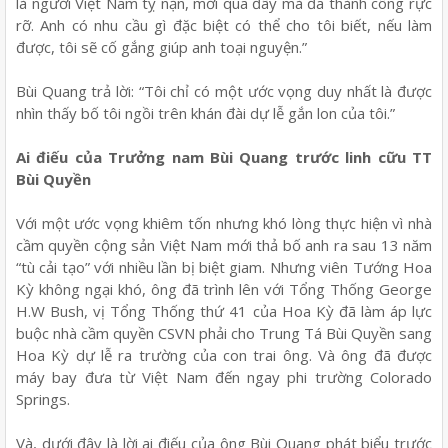
là người Việt Nam tỵ nạn, mới qua đây mà đã thành công rực
rỡ. Anh có nhu cầu gì đặc biệt có thể cho tôi biết, nếu làm
được, tôi sẽ cố gắng giúp anh toại nguyện.”
Bùi Quang trả lời: “Tôi chỉ có một ước vọng duy nhất là được
nhìn thấy bố tôi ngồi trên khán đài dự lễ gắn lon của tôi.”
Ai điếu của Trưởng nam Bùi Quang trước linh cữu TT
Bùi Quyền
Với một ước vọng khiêm tốn nhưng khó lòng thực hiện vì nhà
cầm quyền cộng sản Việt Nam mới thả bố anh ra sau 13 năm
“tù cải tạo” với nhiều lần bị biệt giam. Nhưng viên Tướng Hoa
Kỳ không ngại khó, ông đã trình lên với Tổng Thống George
H.W Bush, vị Tổng Thống thứ 41 của Hoa Kỳ đã làm áp lực
buộc nhà cầm quyền CSVN phải cho Trung Tá Bùi Quyền sang
Hoa Kỳ dự lễ ra trường của con trai ông. Và ông đã được
máy bay đưa từ Việt Nam đến ngay phi trường Colorado
Springs.
Và, dưới đây là lời ai điếu của ông Bùi Quang phát biểu trước