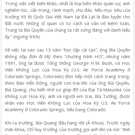
Trong việc viết biên khảo, nhất là loại biên khảo quân sự, anh
nghiêm túc, cẩn trọng, rành mạch, chu đáo. Nếu mục tiêu của
trường Võ Bị Quốc Gia Việt Nam tại Đà Lạt là đào luyện cho
đất nước những sĩ quan có tư cách và văn võ kiêm toàn,
Trung tá Bùi Quyền của chúng ta rất xứng đáng với danh hiệu
ấy.” (ngưng trích)
Về việc tại sao sau 13 năm “học tập cải tạo”, ông Bùi Quyền
không nộp đơn đi Mỹ theo “chương trình HO”, nhưng năm
1991, ông lại được Tổng thống George H.W. Bush, và Học
Viện Không Lực của Hoa Kỳ (U.S. Air Force Academy ở
Colorado Springs, Colorado) đón tiếp một cách trang trọng,
theo Báo Viễn Đông, người con trai lớn của ông Bùi Quyền,
Bùi Quang, cho biết nhờ sự giúp đỡ của Đại Tá Masuoka của
Không Lực Hoa Kỳ, anh và người em trai, Bùi Tường, được
nhận vào Học Viện Không Lực của Hoa Kỳ U.S. Air Force
Academy ở Colorado Springs, tiểu bang Colorado.
Khi ra trường, Bùi Quang đậu hạng nhì (Á Khoa). Trước ngày
mãn khóa, Chỉ huy trưởng của trường gọi anh lên và nói: “Anh