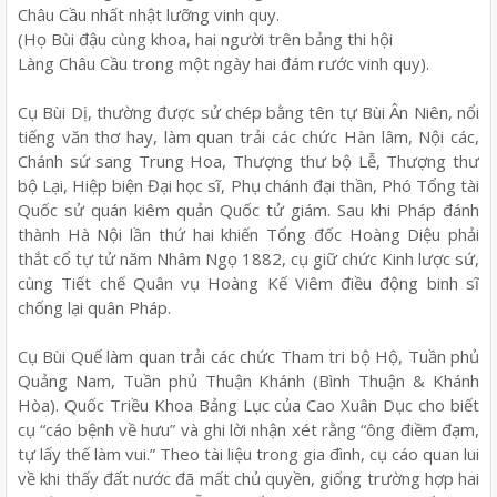
Châu Cầu nhất nhật lưỡng vinh quy.
(Họ Bùi đậu cùng khoa, hai người trên bảng thi hội
Làng Châu Cầu trong một ngày hai đám rước vinh quy).
Cụ Bùi Dị, thường được sử chép bằng tên tự Bùi Ân Niên, nổi
tiếng văn thơ hay, làm quan trải các chức Hàn lâm, Nội các,
Chánh sứ sang Trung Hoa, Thượng thư bộ Lễ, Thượng thư
bộ Lại, Hiệp biện Đại học sĩ, Phụ chánh đại thần, Phó Tổng tài
Quốc sử quán kiêm quản Quốc tử giám. Sau khi Pháp đánh
thành Hà Nội lần thứ hai khiến Tổng đốc Hoàng Diệu phải
thắt cổ tự tử năm Nhâm Ngọ 1882, cụ giữ chức Kinh lược sứ,
cùng Tiết chế Quân vụ Hoàng Kế Viêm điều động binh sĩ
chống lại quân Pháp.
Cụ Bùi Quế làm quan trải các chức Tham tri bộ Hộ, Tuần phủ
Quảng Nam, Tuần phủ Thuận Khánh (Bình Thuận & Khánh
Hòa). Quốc Triều Khoa Bảng Lục của Cao Xuân Dục cho biết
cụ “cáo bệnh về hưu” và ghi lời nhận xét rằng “ông điềm đạm,
tự lấy thế làm vui.” Theo tài liệu trong gia đình, cụ cáo quan lui
về khi thấy đất nước đã mất chủ quyền, giống trường hợp hai