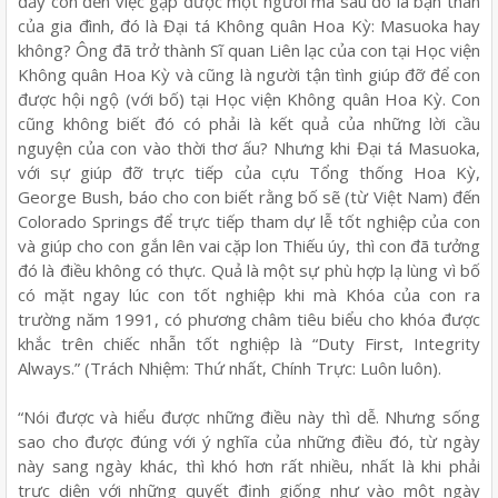
đẩy con đến việc gặp được một người mà sau đó là bạn thân
của gia đình, đó là Đại tá Không quân Hoa Kỳ: Masuoka hay
không? Ông đã trở thành Sĩ quan Liên lạc của con tại Học viện
Không quân Hoa Kỳ và cũng là người tận tình giúp đỡ để con
được hội ngộ (với bố) tại Học viện Không quân Hoa Kỳ. Con
cũng không biết đó có phải là kết quả của những lời cầu
nguyện của con vào thời thơ ấu? Nhưng khi Đại tá Masuoka,
với sự giúp đỡ trực tiếp của cựu Tổng thống Hoa Kỳ,
George Bush, báo cho con biết rằng bố sẽ (từ Việt Nam) đến
Colorado Springs để trực tiếp tham dự lễ tốt nghiệp của con
và giúp cho con gắn lên vai cặp lon Thiếu úy, thì con đã tưởng
đó là điều không có thực. Quả là một sự phù hợp lạ lùng vì bố
có mặt ngay lúc con tốt nghiệp khi mà Khóa của con ra
trường năm 1991, có phương châm tiêu biểu cho khóa được
khắc trên chiếc nhẫn tốt nghiệp là “Duty First, Integrity
Always.” (Trách Nhiệm: Thứ nhất, Chính Trực: Luôn luôn).
“Nói được và hiểu được những điều này thì dễ. Nhưng sống
sao cho được đúng với ý nghĩa của những điều đó, từ ngày
này sang ngày khác, thì khó hơn rất nhiều, nhất là khi phải
trực diện với những quyết định giống như vào một ngày