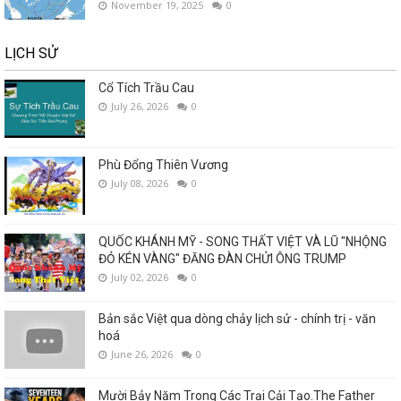
November 19, 2025
0
LỊCH SỬ
Cổ Tích Trầu Cau
July 26, 2026
0
Phù Đổng Thiên Vương
July 08, 2026
0
QUỐC KHÁNH MỸ - SONG THẤT VIỆT VÀ LŨ "NHỘNG
ĐỎ KÉN VÀNG" ĐĂNG ĐÀN CHỬI ÔNG TRUMP
July 02, 2026
0
Bản sắc Việt qua dòng chảy lịch sử - chính trị - văn
hoá
June 26, 2026
0
Mười Bảy Năm Trong Các Trại Cải Tạo.The Father