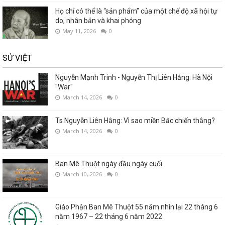
Họ chỉ có thể là “sản phẩm” của một chế độ xã hội tự
do, nhân bản và khai phóng
May 11, 2026
0
SỬ VIỆT
Nguyễn Mạnh Trinh - Nguyễn Thị Liên Hằng: Hà Nội
"War"
March 14, 2026
0
Ts Nguyễn Liên Hằng: Vì sao miền Bắc chiến thắng?
March 14, 2026
0
Ban Mê Thuột ngày đầu ngày cuối
March 10, 2026
0
Giáo Phận Ban Mê Thuột 55 năm nhìn lại 22 tháng 6
năm 1967 – 22 tháng 6 năm 2022