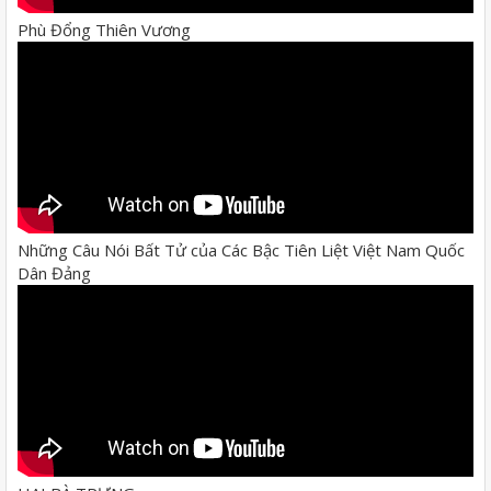
Phù Đổng Thiên Vương
Những Câu Nói Bất Tử của Các Bậc Tiên Liệt Việt Nam Quốc
Dân Đảng