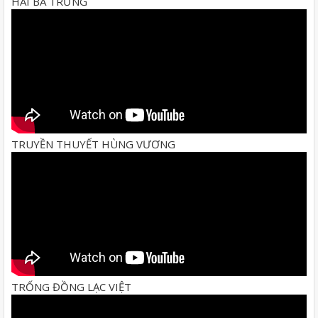
HAI BÀ TRƯNG
TRUYỀN THUYẾT HÙNG VƯƠNG
TRỐNG ĐỒNG LẠC VIỆT