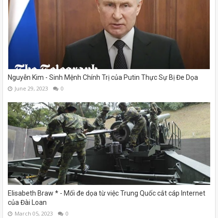
Nguyễn Kim - Sinh Mệnh Chính Trị của Putin Thực Sự Bị Đe Dọa
June 29, 2023
0
Elisabeth Braw * - Mối đe dọa từ việc Trung Quốc cắt cáp Internet
của Đài Loan
March 05, 2023
0