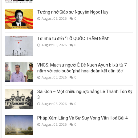
Tưởng nhớ Giáo sư Nguyễn Ngọc Huy
August 06, 2026
0
Từ nhà tù đến “TỔ QUỐC TRĂM NĂM”
August 06, 2026
0
VNCS: Mục sư người Ê Đê Nuen Ayun bị xử tù 7
năm với cáo buộc 'phá hoại đoàn kết dân tộc'
August 06, 2026
0
Sài Gòn – Một chiều ngược nắng Lê Thánh Tôn Kỳ
3
August 06, 2026
0
Pháp Xâm Lăng Và Sự Suy Vong Văn Hoá Bài 4
August 06, 2026
0