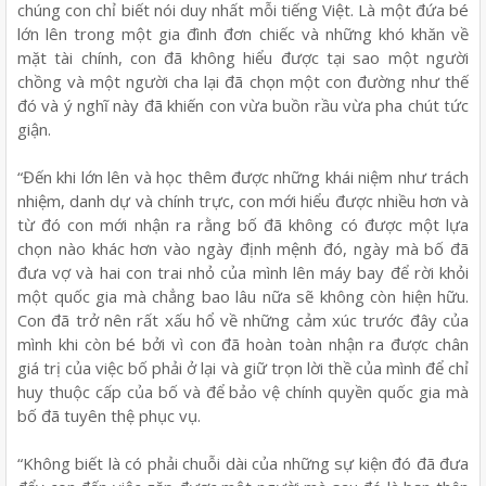
chúng con chỉ biết nói duy nhất mỗi tiếng Việt. Là một đứa bé
lớn lên trong một gia đình đơn chiếc và những khó khăn về
mặt tài chính, con đã không hiểu được tại sao một người
chồng và một người cha lại đã chọn một con đường như thế
đó và ý nghĩ này đã khiến con vừa buồn rầu vừa pha chút tức
giận.
“Đến khi lớn lên và học thêm được những khái niệm như trách
nhiệm, danh dự và chính trực, con mới hiểu được nhiều hơn và
từ đó con mới nhận ra rằng bố đã không có được một lựa
chọn nào khác hơn vào ngày định mệnh đó, ngày mà bố đã
đưa vợ và hai con trai nhỏ của mình lên máy bay để rời khỏi
một quốc gia mà chẳng bao lâu nữa sẽ không còn hiện hữu.
Con đã trở nên rất xấu hổ về những cảm xúc trước đây của
mình khi còn bé bởi vì con đã hoàn toàn nhận ra được chân
giá trị của việc bố phải ở lại và giữ trọn lời thề của mình để chỉ
huy thuộc cấp của bố và để bảo vệ chính quyền quốc gia mà
bố đã tuyên thệ phục vụ.
“Không biết là có phải chuỗi dài của những sự kiện đó đã đưa