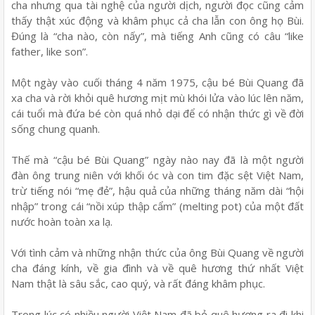
cha nhưng qua tài nghệ của người dịch, người đọc cũng cảm
thấy thật xúc động và khâm phục cả cha lẫn con ông họ Bùi.
Đúng là “cha nào, còn nấy”, mà tiếng Anh cũng có câu “like
father, like son”.
Một ngày vào cuối tháng 4 năm 1975, cậu bé Bùi Quang đã
xa cha và rời khỏi quê hương mịt mù khói lửa vào lúc lên năm,
cái tuổi mà đứa bé còn quá nhỏ dại để có nhận thức gì về đời
sống chung quanh.
Thế mà “cậu bé Bùi Quang” ngày nào nay đã là một người
đàn ông trung niên với khối óc và con tim đặc sệt Việt Nam,
trừ tiếng nói “mẹ đẻ”, hậu quả của những tháng năm dài “hội
nhập” trong cái “nồi xúp thập cẩm” (melting pot) của một đất
nước hoàn toàn xa lạ.
Với tình cảm và những nhận thức của ông Bùi Quang về người
cha đáng kính, về gia đình và về quê hương thứ nhất Việt
Nam thật là sâu sắc, cao qu‎ý, và rất đáng khâm phục.
Trong lúc có nhiều người Việt Nam đã bỏ quê hương ra đi khi