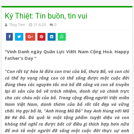
Ký Thiệt: Tin buồn, tin vui
Thuy Tien
21.6.20
0
"Vinh Danh ngày Quân Lực Viêlt Nam Cộng Hoà. Happy
Father's Day "
“Con rất tự hào là đứa con trai của bố, thưa Bố, và con chỉ
có thể hy vọng rằng con có thể sống được một cuộc đời
đúng theo các nguyên tắc mà bố đã sống và con sẽ truyền
lại di sản của bố về trách nhiệm, danh dự và chính trực
cho các cháu nội của bố. Trong cộng đồng người Việt miền
Nam Việt Nam, danh thơm của bố rất tốt đẹp và vững
chãi. Họ gọi bố là, “Anh Hùng Mũ Đỏ” hay Anh Hùng với Mũ
Bê Rê Đỏ. Đó quả là một tặng phẩm tuyệt diệu và con
không thể nghĩ ra được bất cứ điều gì thích hợp hơn nữa
để mô tả một người đã sống một cuộc đời thực sự anh