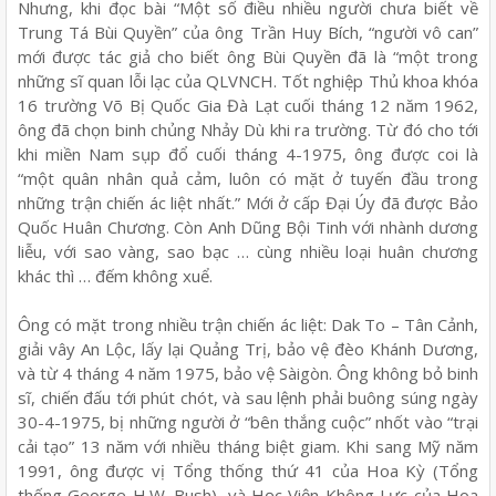
Nhưng, khi đọc bài “Một số điều nhiều người chưa biết về
Trung Tá Bùi Quyền” của ông Trần Huy Bích, “người vô can”
mới được tác giả cho biết ông Bùi Quyền đã là “một trong
những sĩ quan lỗi lạc của QLVNCH. Tốt nghiệp Thủ khoa khóa
16 trường Võ Bị Quốc Gia Đà Lạt cuối tháng 12 năm 1962,
ông đã chọn binh chủng Nhảy Dù khi ra trường. Từ đó cho tới
khi miền Nam sụp đổ cuối tháng 4-1975, ông được coi là
“một quân nhân quả cảm, luôn có mặt ở tuyến đầu trong
những trận chiến ác liệt nhất.” Mới ở cấp Đại Úy đã được Bảo
Quốc Huân Chương. Còn Anh Dũng Bội Tinh với nhành dương
liễu, với sao vàng, sao bạc … cùng nhiều loại huân chương
khác thì … đếm không xuể.
Ông có mặt trong nhiều trận chiến ác liệt: Dak To – Tân Cảnh,
giải vây An Lộc, lấy lại Quảng Trị, bảo vệ đèo Khánh Dương,
và từ 4 tháng 4 năm 1975, bảo vệ Sàigòn. Ông không bỏ binh
sĩ, chiến đấu tới phút chót, và sau lệnh phải buông súng ngày
30-4-1975, bị những người ở “bên thắng cuộc” nhốt vào “trại
cải tạo” 13 năm với nhiều tháng biệt giam. Khi sang Mỹ năm
1991, ông được vị Tổng thống thứ 41 của Hoa Kỳ (Tổng
thống George H.W. Bush), và Học Viện Không Lực của Hoa