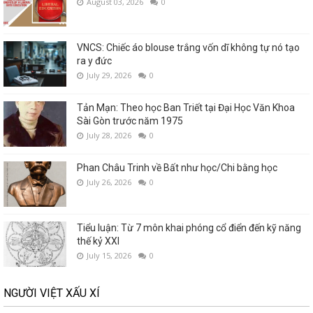
August 03, 2026
0
VNCS: Chiếc áo blouse trắng vốn dĩ không tự nó tạo
ra y đức
July 29, 2026
0
Tản Mạn: Theo học Ban Triết tại Đại Học Văn Khoa
Sài Gòn trước năm 1975
July 28, 2026
0
Phan Châu Trinh về Bất như học/Chi bằng học
July 26, 2026
0
Tiểu luận: Từ 7 môn khai phóng cổ điển đến kỹ năng
thế kỷ XXI
July 15, 2026
0
NGƯỜI VIỆT XẤU XÍ