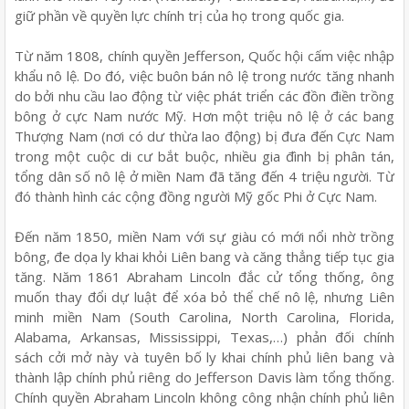
giữ phần về quyền lực chính trị của họ trong quốc gia.
Từ năm 1808, chính quyền Jefferson, Quốc hội cấm việc nhập
khẩu nô lệ. Do đó, việc buôn bán nô lệ trong nước tăng nhanh
do bởi nhu cầu lao động từ việc phát triển các đồn điền trồng
bông ở cực Nam nước Mỹ. Hơn một triệu nô lệ ở các bang
Thượng Nam (nơi có dư thừa lao động) bị đưa đến Cực Nam
trong một cuộc di cư bắt buộc, nhiều gia đình bị phân tán,
tổng dân số nô lệ ở miền Nam đã tăng đến 4 triệu người. Từ
đó thành hình các cộng đồng người Mỹ gốc Phi ở Cực Nam.
Đến năm 1850, miền Nam với sự giàu có mới nổi nhờ trồng
bông, đe dọa ly khai khỏi Liên bang và căng thẳng tiếp tục gia
tăng. Năm 1861 Abraham Lincoln đắc cử tổng thống, ông
muốn thay đổi dự luật để xóa bỏ thể chế nô lệ, nhưng Liên
minh miền Nam (South Carolina, North Carolina, Florida,
Alabama, Arkansas, Mississippi, Texas,…) phản đối chính
sách cởi mở này và tuyên bố ly khai chính phủ liên bang và
thành lập chính phủ riêng do Jefferson Davis làm tổng thống.
Chính quyền Abraham Lincoln không công nhận chính phủ liên