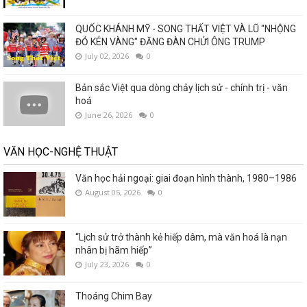
QUỐC KHÁNH MỸ - SONG THẤT VIỆT VÀ LŨ "NHỘNG
ĐỎ KÉN VÀNG" ĐĂNG ĐÀN CHỬI ÔNG TRUMP
July 02, 2026
0
Bản sắc Việt qua dòng chảy lịch sử - chính trị - văn
hoá
June 26, 2026
0
VĂN HỌC-NGHỆ THUẬT
Văn học hải ngoại: giai đoạn hình thành, 1980–1986
August 05, 2026
0
“Lịch sử trở thành kẻ hiếp dâm, mà văn hoá là nạn
nhân bị hãm hiếp”
July 23, 2026
0
Thoáng Chim Bay