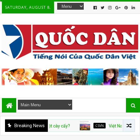
SATURDAY, AUGUST 8.
Breaking News
Ai dạy dân Việt cày cấy?
CSVN
Việt Nam và con số tăng t