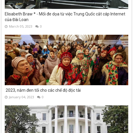
Elisabeth Braw * - Mối đe dọa từ việc Trung Quốc cắt cáp Internet
của Đài Loan
March 05, 2023
0
2023, năm đen tối cho các chế độ độc tài
January 04, 2023
0