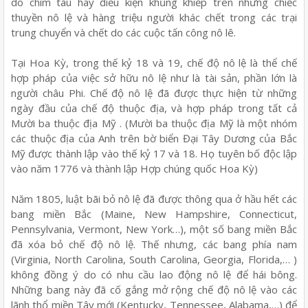
do chìm tàu hay điều kiện khủng khiếp trên những chiếc
thuyền nô lệ và hàng triệu người khác chết trong các trại
trung chuyển và chết do các cuộc tấn công nô lê.
Tại Hoa Kỳ, trong thế kỷ 18 và 19, chế độ nô lệ là thể chế
hợp pháp của việc sở hữu nô lệ như là tài sản, phần lớn là
người châu Phi. Chế độ nô lệ đã được thực hiện từ những
ngày đầu của chế độ thuộc địa, và hợp pháp trong tất cả
Mười ba thuộc địa Mỹ . (Mười ba thuộc địa Mỹ là một nhóm
các thuộc địa của Anh trên bờ biển Đại Tây Dương của Bắc
Mỹ được thành lập vào thế kỷ 17 và 18. Họ tuyên bố độc lập
vào năm 1776 và thành lập Hợp chúng quốc Hoa Kỳ)
Năm 1805, luật bãi bỏ nô lệ đã được thông qua ở hầu hết các
bang miền Bắc (Maine, New Hampshire, Connecticut,
Pennsylvania, Vermont, New York…), một số bang miền Bắc
đã xóa bỏ chế độ nô lệ. Thế nhưng, các bang phía nam
(Virginia, North Carolina, South Carolina, Georgia, Florida,… )
không đồng ý do có nhu cầu lao động nô lệ để hái bông.
Những bang này đã cố gắng mở rộng chế độ nô lệ vào các
lãnh thổ miền Tây mới (Kentucky, Tennessee, Alabama,…) để