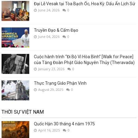
Đại Lễ Vesak tại Tòa Bạch Ốc, Hoa Kỳ: Dấu Ấn Lịch Sử
June 24, 2026
0
Truyền Đạo & Cấm Đạo
June 04, 2026
0
Cuộc hành trình “Đi Bộ Vì Hòa Bình” [Walk for Peace]
của Tăng Đoàn Phật Giáo Nguyên Thủy (Theravada)
January 23, 2026
0
Thực Trạng Giáo Phận Vinh
August 29, 2025
0
THỜI SỰ VIỆT NAM
Quốc Hận 30 tháng 4 năm 1975
April 16, 2025
0