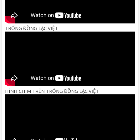
TRỐNG ĐỒNG LẠC VIỆT
HÌNH CHIM TRÊN TRỐNG ĐỒNG LẠC VIỆT