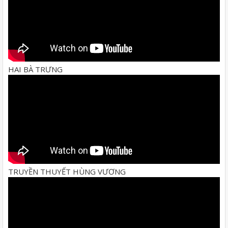
HAI BÀ TRƯNG
TRUYỀN THUYẾT HÙNG VƯƠNG