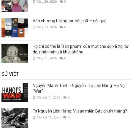
May 26, 2026
0
Văn chương hải ngoại: nỗi chữ – nỗi quê
May 13, 2026
0
Họ chỉ có thể là “sản phẩm” của một chế độ xã hội tự
do, nhân bản và khai phóng
May 11, 2026
0
SỬ VIỆT
Nguyễn Mạnh Trinh - Nguyễn Thị Liên Hằng: Hà Nội
"War"
March 14, 2026
0
Ts Nguyễn Liên Hằng: Vì sao miền Bắc chiến thắng?
March 14, 2026
0