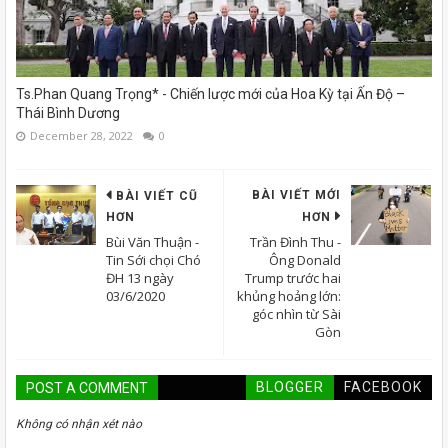
Ts.Phan Quang Trọng* - Chiến lược mới của Hoa Kỳ tại Ấn Độ –
Thái Bình Dương
December 28, 2022
0
BÀI VIẾT MỚI
BÀI VIẾT CŨ
HƠN
HƠN
Bùi Văn Thuận -
Trần Đình Thu -
Tin Sới chọi Chó
Ông Donald
ĐH 13 ngày
Trump trước hai
03/6/2020
khủng hoảng lớn:
góc nhìn từ Sài
Gòn
BLOGGER
FACEBOOK
POST A COMMENT
Không có nhận xét nào