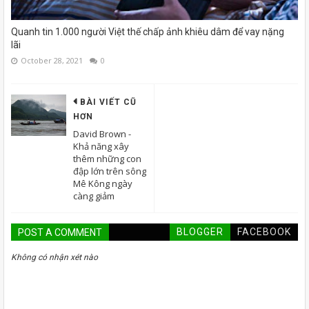
Quanh tin 1.000 người Việt thế chấp ảnh khiêu dâm để vay nặng
lãi
October 28, 2021
0
BÀI VIẾT CŨ
HƠN
David Brown -
Khả năng xây
thêm những con
đập lớn trên sông
Mê Kông ngày
càng giảm
BLOGGER
FACEBOOK
POST A COMMENT
Không có nhận xét nào