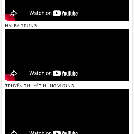
HAI BÀ TRƯNG
TRUYỀN THUYẾT HÙNG VƯƠNG