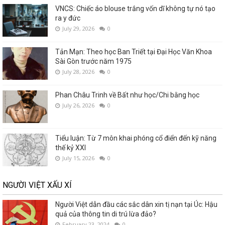
VNCS: Chiếc áo blouse trắng vốn dĩ không tự nó tạo
ra y đức
July 29, 2026
0
Tản Mạn: Theo học Ban Triết tại Đại Học Văn Khoa
Sài Gòn trước năm 1975
July 28, 2026
0
Phan Châu Trinh về Bất như học/Chi bằng học
July 26, 2026
0
Tiểu luận: Từ 7 môn khai phóng cổ điển đến kỹ năng
thế kỷ XXI
July 15, 2026
0
NGƯỜI VIỆT XẤU XÍ
Người Việt dẫn đầu các sắc dân xin tị nạn tại Úc: Hậu
quả của thông tin di trú lừa đảo?
February 23, 2024
0