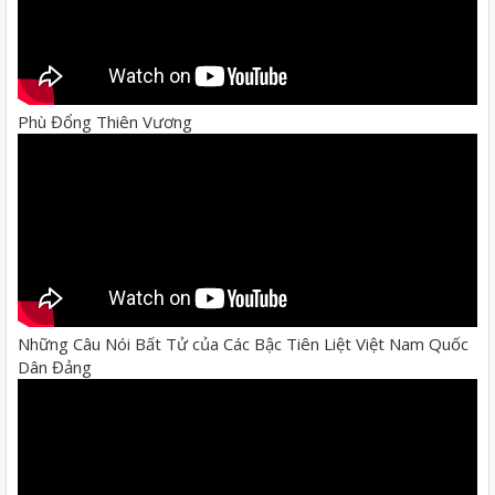
Phù Đổng Thiên Vương
Những Câu Nói Bất Tử của Các Bậc Tiên Liệt Việt Nam Quốc
Dân Đảng