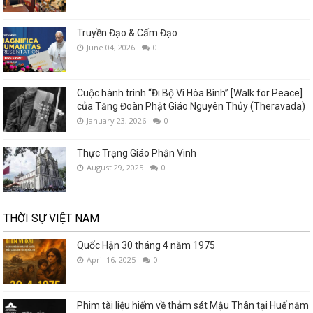
Truyền Đạo & Cấm Đạo
June 04, 2026
0
Cuộc hành trình “Đi Bộ Vì Hòa Bình” [Walk for Peace]
của Tăng Đoàn Phật Giáo Nguyên Thủy (Theravada)
January 23, 2026
0
Thực Trạng Giáo Phận Vinh
August 29, 2025
0
THỜI SỰ VIỆT NAM
Quốc Hận 30 tháng 4 năm 1975
April 16, 2025
0
Phim tài liệu hiếm về thảm sát Mậu Thân tại Huế năm