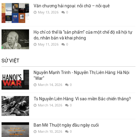
Văn chương hải ngoại: nỗi chữ – nỗi quê
May 13, 2026
0
Họ chỉ có thể là “sản phẩm” của một chế độ xã hội tự
do, nhân bản và khai phóng
May 11, 2026
0
SỬ VIỆT
Nguyễn Mạnh Trinh - Nguyễn Thị Liên Hằng: Hà Nội
"War"
March 14, 2026
0
Ts Nguyễn Liên Hằng: Vì sao miền Bắc chiến thắng?
March 14, 2026
0
Ban Mê Thuột ngày đầu ngày cuối
March 10, 2026
0