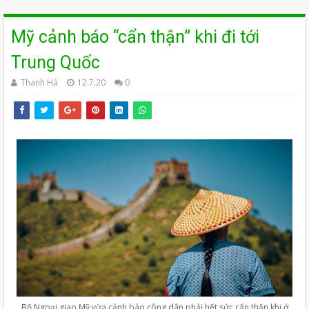
Mỹ cảnh báo “cẩn thận” khi đi tới
Trung Quốc
Thanh Hà
12.7.20
0
Bộ Ngoại giao Mỹ vừa cảnh báo công dân phải hết sức cẩn thận khi ở