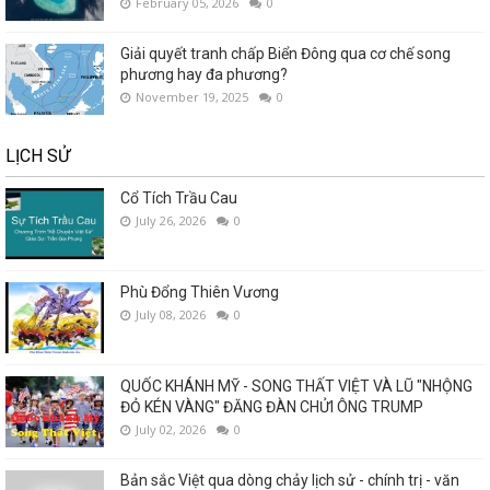
February 05, 2026
0
Giải quyết tranh chấp Biển Đông qua cơ chế song
phương hay đa phương?
November 19, 2025
0
LỊCH SỬ
Cổ Tích Trầu Cau
July 26, 2026
0
Phù Đổng Thiên Vương
July 08, 2026
0
QUỐC KHÁNH MỸ - SONG THẤT VIỆT VÀ LŨ "NHỘNG
ĐỎ KÉN VÀNG" ĐĂNG ĐÀN CHỬI ÔNG TRUMP
July 02, 2026
0
Bản sắc Việt qua dòng chảy lịch sử - chính trị - văn