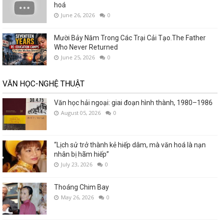
hoá
June 26, 2026
0
Mười Bảy Năm Trong Các Trại Cải Tạo.The Father
Who Never Returned
June 25, 2026
0
VĂN HỌC-NGHỆ THUẬT
Văn học hải ngoại: giai đoạn hình thành, 1980–1986
August 05, 2026
0
“Lịch sử trở thành kẻ hiếp dâm, mà văn hoá là nạn
nhân bị hãm hiếp”
July 23, 2026
0
Thoáng Chim Bay
May 26, 2026
0