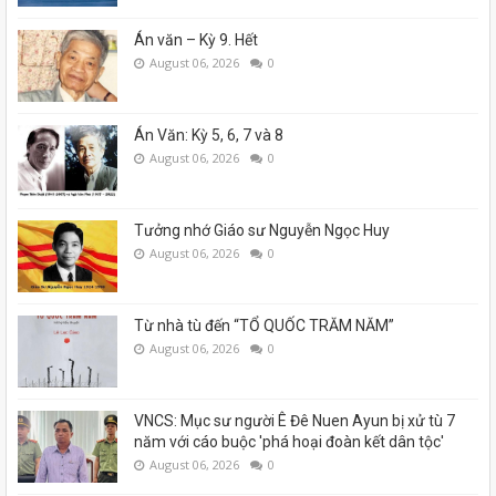
Án văn – Kỳ 9. Hết
August 06, 2026
0
Án Văn: Kỳ 5, 6, 7 và 8
August 06, 2026
0
Tưởng nhớ Giáo sư Nguyễn Ngọc Huy
August 06, 2026
0
Từ nhà tù đến “TỔ QUỐC TRĂM NĂM”
August 06, 2026
0
VNCS: Mục sư người Ê Đê Nuen Ayun bị xử tù 7
năm với cáo buộc 'phá hoại đoàn kết dân tộc'
August 06, 2026
0