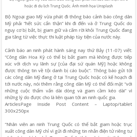
hoặc đi du lịch Trung Quốc. Ảnh minh họa Unsplash
Bộ Ngoại giao Mỹ vừa phát đi thông báo cảnh báo công dân
Mỹ phải “hết sức cẩn thận” khi đi đến và ở Trung Quốc do
nguy cơ bị bắt, bị giam giữ và cấm rời khỏi Trung Quốc đang
gia tăng từ việc thực thi luật pháp tùy tiện của nước này.
Cảnh báo an ninh phát hành sáng nay thứ Bảy (11-07) viết:
“Công dân Hoa Kỳ có thể bị bắt giam mà không được tiếp
xúc với dịch vụ lãnh sự [của đại sứ quán Mỹ] hoặc không
được thông tin về tội danh bị cáo buộc”. Thông báo gửi tới
các công dân Mỹ đang ở tại Trung Quốc hoặc có kế hoạch đi
tới nước này, nói thêm rằng công dân Mỹ có thể đối mặt “với
những cuộc thẩm vấn dài dòng và giam cầm kéo dài” vì
những lý do được cho là liên quan tới an ninh quốc gia.
ArticlesPage Inside Post Content – Laptop/tablet
300x250px
“Nhân viên an ninh Trung Quốc có thể bắt giam hoặc trục
xuất công dân Mỹ chỉ vì gửi đi những tin nhắn điện tử riêng tư