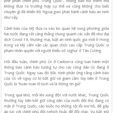
phê phán chính phủ Trung Quốc”, thông báo nói thêm mà
không đưa ra trường hợp cụ thể và cũng không cho biết
chuyện gì đã khiến Bộ Ngoại giao phát hành cảnh báo an ninh
như vậy.
Cảnh báo của Mỹ đưa ra vào lúc quan hệ song phương giữa
hai nước đang rất căng thẳng chung quanh các vấn đề như đại
dịch Covid-19, thương mại, luật an ninh quốc gia mới ở Hong
Kong và Mỹ cấm vận các quan chức cao cấp Trung Quốc vi
phạm nhân quyền với người thiểu số Uighur ở Tân Cương.
Hồi đầu tuần, chính phủ Úc ở Canberra cũng ban hành một
thông báo cảnh báo tương tự cho các công dân Úc đang ở
Trung Quốc. Ngay sau đó Bắc Kinh phản ứng rằng cảnh báo
của Úc về nguy cơ bị bắt giữ và giam cầm tùy tiện ở Trung
Quốc là “hoàn toàn lố bịch và là thông tin giả”.
Trong quá khứ, mỗi khi xung đột với nước khác, Trung Quốc
thường tùy tiện bắt giữ công dân của nước đối thủ đang có
mặt ở Trung Quốc, cáo buộc họ những tội lỗi mơ hồ, để gây
áp lực với chính phủ đối nghịch hoặc để đổi chác. Vụ bắt giữ