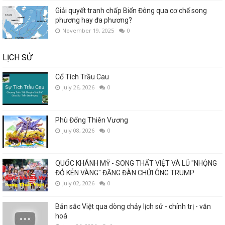
Giải quyết tranh chấp Biển Đông qua cơ chế song
phương hay đa phương?
November 19, 2025
0
LỊCH SỬ
Cổ Tích Trầu Cau
July 26, 2026
0
Phù Đổng Thiên Vương
July 08, 2026
0
QUỐC KHÁNH MỸ - SONG THẤT VIỆT VÀ LŨ "NHỘNG
ĐỎ KÉN VÀNG" ĐĂNG ĐÀN CHỬI ÔNG TRUMP
July 02, 2026
0
Bản sắc Việt qua dòng chảy lịch sử - chính trị - văn
hoá