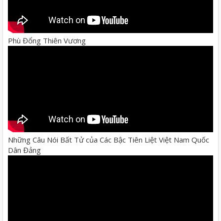
Phù Đổng Thiên Vương
Những Câu Nói Bất Tử của Các Bậc Tiên Liệt Việt Nam Quốc
Dân Đảng