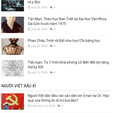
ra y đức
July 29, 2026
0
Tản Mạn: Theo học Ban Triết tại Đại Học Văn Khoa
Sài Gòn trước năm 1975
July 28, 2026
0
Phan Châu Trinh về Bất như học/Chi bằng học
July 26, 2026
0
Tiểu luận: Từ 7 môn khai phóng cổ điển đến kỹ năng
thế kỷ XXI
July 15, 2026
0
NGƯỜI VIỆT XẤU XÍ
Người Việt dẫn đầu các sắc dân xin tị nạn tại Úc: Hậu
quả của thông tin di trú lừa đảo?
February 23, 2024
0