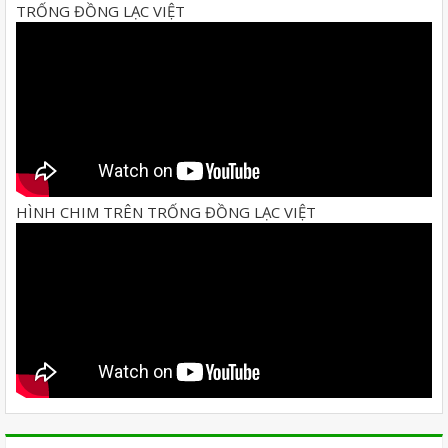
TRỐNG ĐỒNG LẠC VIỆT
HÌNH CHIM TRÊN TRỐNG ĐỒNG LẠC VIỆT