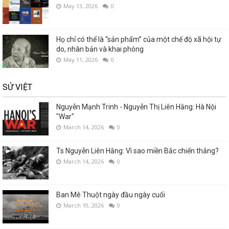
May 13, 2026
0
Họ chỉ có thể là “sản phẩm” của một chế độ xã hội tự
do, nhân bản và khai phóng
May 11, 2026
0
SỬ VIỆT
Nguyễn Mạnh Trinh - Nguyễn Thị Liên Hằng: Hà Nội
"War"
March 14, 2026
0
Ts Nguyễn Liên Hằng: Vì sao miền Bắc chiến thắng?
March 14, 2026
0
Ban Mê Thuột ngày đầu ngày cuối
March 10, 2026
0