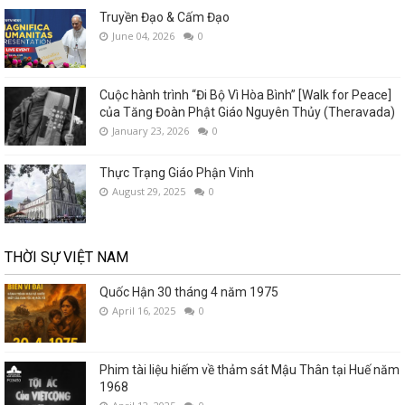
Truyền Đạo & Cấm Đạo
June 04, 2026
0
Cuộc hành trình “Đi Bộ Vì Hòa Bình” [Walk for Peace]
của Tăng Đoàn Phật Giáo Nguyên Thủy (Theravada)
January 23, 2026
0
Thực Trạng Giáo Phận Vinh
August 29, 2025
0
THỜI SỰ VIỆT NAM
Quốc Hận 30 tháng 4 năm 1975
April 16, 2025
0
Phim tài liệu hiếm về thảm sát Mậu Thân tại Huế năm
1968