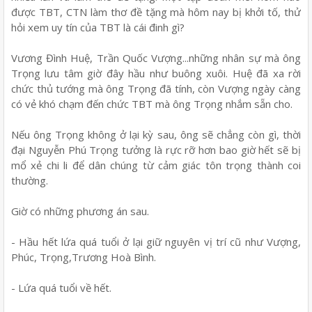
được TBT, CTN làm thơ đề tặng mà hôm nay bị khởi tố, thử
hỏi xem uy tín của TBT là cái đinh gì?
Vương Đình Huệ, Trần Quốc Vượng...những nhân sự mà ông
Trọng lưu tâm giờ đây hầu như buông xuôi. Huệ đã xa rời
chức thủ tướng mà ông Trọng đã tính, còn Vượng ngày càng
có vẻ khó chạm đến chức TBT mà ông Trọng nhắm sẵn cho.
Nếu ông Trọng không ở lại kỳ sau, ông sẽ chẳng còn gì, thời
đại Nguyễn Phú Trọng tưởng là rực rỡ hơn bao giờ hết sẽ bị
mổ xẻ chi li để dân chúng từ cảm giác tôn trọng thành coi
thường.
Giờ có những phương án sau.
- Hầu hết lứa quá tuổi ở lại giữ nguyên vị trí cũ như Vượng,
Phúc, Trọng,Trương Hoà Bình.
- Lứa quá tuổi về hết.