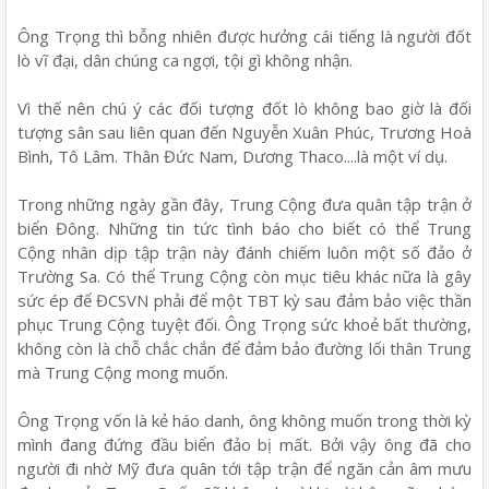
Ông Trọng thì bỗng nhiên được hưởng cái tiếng là người đốt
lò vĩ đại, dân chúng ca ngợi, tội gì không nhận.
Vì thế nên chú ý các đối tượng đốt lò không bao giờ là đối
tượng sân sau liên quan đến Nguyễn Xuân Phúc, Trương Hoà
Bình, Tô Lâm. Thân Đức Nam, Dương Thaco....là một ví dụ.
Trong những ngày gần đây, Trung Cộng đưa quân tập trận ở
biển Đông. Những tin tức tình báo cho biết có thể Trung
Cộng nhân dịp tập trận này đánh chiếm luôn một số đảo ở
Trường Sa. Có thể Trung Cộng còn mục tiêu khác nữa là gây
sức ép để ĐCSVN phải để một TBT kỳ sau đảm bảo việc thần
phục Trung Cộng tuyệt đối. Ông Trọng sức khoẻ bất thường,
không còn là chỗ chắc chắn để đảm bảo đường lối thân Trung
mà Trung Cộng mong muốn.
Ông Trọng vốn là kẻ háo danh, ông không muốn trong thời kỳ
mình đang đứng đầu biển đảo bị mất. Bởi vậy ông đã cho
người đi nhờ Mỹ đưa quân tới tập trận để ngăn cản âm mưu