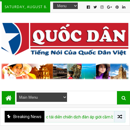
SATURDAY, AUGUST 8.
Breaking News
Nam bị cáo buộc tái diễn chiến dịch đàn áp giới cầm bút sau vụ bắt giữ tá