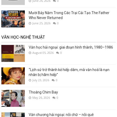
June 26, 2026
0
Mười Bảy Năm Trong Các Trại Cải Tạo.The Father
Who Never Returned
June 25, 2026
0
VĂN HỌC-NGHỆ THUẬT
Văn học hải ngoại: giai đoạn hình thành, 1980–1986
August 05, 2026
0
“Lịch sử trở thành kẻ hiếp dâm, mà văn hoá là nạn
nhân bị hãm hiếp”
July 23, 2026
0
Thoáng Chim Bay
May 26, 2026
0
Văn chương hải ngoại: nỗi chữ – nỗi quê