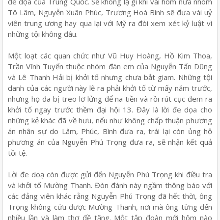
đe dọa của Trung Quốc. Sẽ không lạ gì khi vài hôm nữa nhóm
Tô Lâm, Nguyễn Xuân Phúc, Trương Hoà Bình sẽ đưa vài uỷ
viên trung ương hay qua lại với Mỹ ra đòi xem xét kỷ luật vì
những tội không đâu.
Một loạt các quan chức như Vũ Huy Hoàng, Hồ Kim Thoa,
Trần Vĩnh Tuyến thuộc nhóm đàn em của Nguyễn Tấn Dũng
và Lê Thanh Hải bị khởi tố nhưng chưa bắt giam. Những tội
danh của các người này lẽ ra phải khởi tố từ mấy năm trước,
nhưng họ đã bị treo lơ lửng để nã tiền và rồi rút cục đem ra
khởi tố ngay trước thềm đại hội 13. Đây là lời đe dọa cho
những kẻ khác đã về hưu, nếu như không chấp thuận phương
án nhân sự do Lâm, Phúc, Bình đưa ra, trái lại còn ủng hộ
phương án của Nguyễn Phú Trọng đưa ra, sẽ nhận kết quả
tồi tệ.
Lời đe doạ còn được gửi đến Nguyễn Phú Trọng khi điều tra
và khởi tố Mường Thanh. Đòn đánh này ngầm thông báo với
các đảng viên khác rằng Nguyễn Phú Trọng đã hết thời, ông
Trọng không cứu được Mường Thanh, nơi mà ông từng đến
nhiều lần và làm thơ đề tặng. Một tập đoàn mới hôm nào