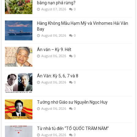
bằng nạn phá rừng?
August 07, 2026
0
Hàng Không Mẫu Hạm Mỹ và Vinhomes Hải Vân
Bay
August 06, 2026
0
Án văn – Kỳ 9. Hết
August 06, 2026
0
Án Văn: Kỳ 5, 6, 7 và 8
August 06, 2026
0
Tưởng nhớ Giáo sư Nguyễn Ngọc Huy
August 06, 2026
0
Từ nhà tù đến “TỔ QUỐC TRĂM NĂM”
August 06, 2026
0