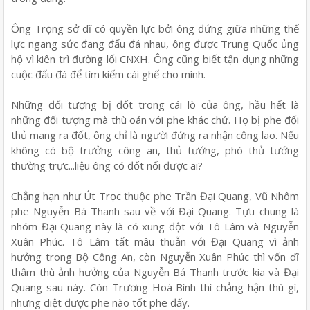
Ông Trọng sở dĩ có quyền lực bởi ông đứng giữa những thế
lực ngang sức đang đấu đá nhau, ông được Trung Quốc ủng
hộ vì kiên trì đường lối CNXH. Ông cũng biết tận dụng những
cuộc đấu đá để tìm kiếm cái ghế cho mình.
Những đối tượng bị đốt trong cái lò của ông, hầu hết là
những đối tượng mà thù oán với phe khác chứ. Họ bị phe đối
thủ mang ra đốt, ông chỉ là người đứng ra nhận công lao. Nếu
không có bộ trưởng công an, thủ tướng, phó thủ tướng
thường trực...liệu ông có đốt nổi được ai?
Chẳng hạn như Út Trọc thuộc phe Trần Đại Quang, Vũ Nhôm
phe Nguyễn Bá Thanh sau về với Đại Quang. Tựu chung là
nhóm Đại Quang này là có xung đột với Tô Lâm và Nguyễn
Xuân Phúc. Tô Lâm tất mâu thuẫn với Đại Quang vì ảnh
hưởng trong Bộ Công An, còn Nguyễn Xuân Phúc thì vốn dĩ
thâm thù ảnh hưởng của Nguyễn Bá Thanh trước kia và Đại
Quang sau này. Còn Trương Hoà Bình thì chẳng hận thù gì,
nhưng diệt được phe nào tốt phe đấy.