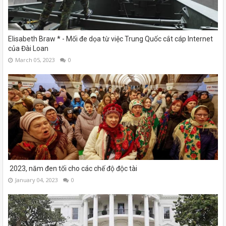
Elisabeth Braw * - Mối đe dọa từ việc Trung Quốc cắt cáp Internet
của Đài Loan
March 05, 2023
0
2023, năm đen tối cho các chế độ độc tài
January 04, 2023
0