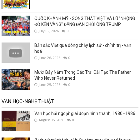
QUỐC KHÁNH MỸ - SONG THẤT VIỆT VÀ LŨ "NHỘNG
ĐỎ KÉN VÀNG" ĐĂNG ĐÀN CHỬI ÔNG TRUMP
July 02, 2026
0
Bản sắc Việt qua dòng chảy lịch sử - chính trị - văn
hoá
June 26, 2026
0
Mười Bảy Năm Trong Các Trại Cải Tạo.The Father
Who Never Returned
June 25, 2026
0
VĂN HỌC-NGHỆ THUẬT
Văn học hải ngoại: giai đoạn hình thành, 1980–1986
August 05, 2026
0