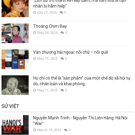
“Lịch sử trở thành kẻ hiếp dâm, mà văn hoá là nạn
nhân bị hãm hiếp”
July 23, 2026
0
Thoáng Chim Bay
May 26, 2026
0
Văn chương hải ngoại: nỗi chữ – nỗi quê
May 13, 2026
0
Họ chỉ có thể là “sản phẩm” của một chế độ xã hội tự
do, nhân bản và khai phóng
May 11, 2026
0
SỬ VIỆT
Nguyễn Mạnh Trinh - Nguyễn Thị Liên Hằng: Hà Nội
"War"
March 14, 2026
0