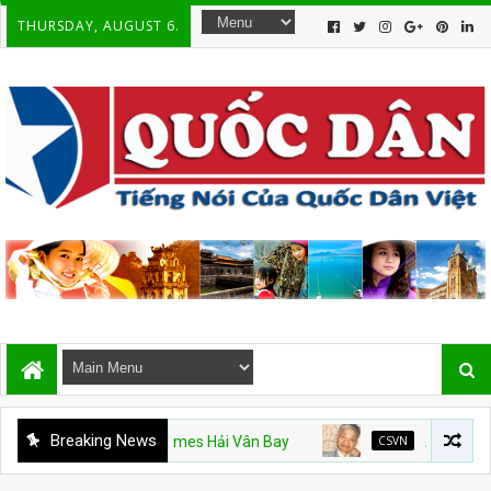
THURSDAY, AUGUST 6.
Breaking News
m Mỹ và Vinhomes Hải Vân Bay
CSVN
Án văn – Kỳ 9. Hết