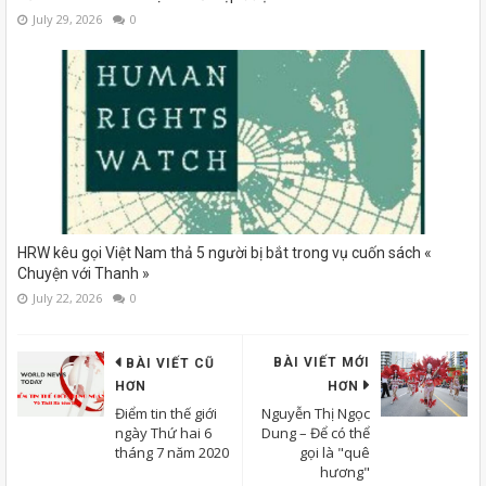
July 29, 2026
0
HRW kêu gọi Việt Nam thả 5 người bị bắt trong vụ cuốn sách «
Chuyện với Thanh »
July 22, 2026
0
BÀI VIẾT MỚI
BÀI VIẾT CŨ
HƠN
HƠN
Điểm tin thế giới
Nguyễn Thị Ngọc
ngày Thứ hai 6
Dung – Để có thể
tháng 7 năm 2020
gọi là "quê
hương"