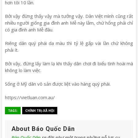
hơn tôi 10 lần.
Bởi vậy đừng thấy vậy mà tưởng vậy. Dân Việt mình cũng rất
nhiều người giống gia đình anh Mễ này lắm, chứ hổng phải chỉ
có gia đình anh Mễ đâu.
Riêng dân quý phái da màu thì tỷ lệ gấp vài lần chứ không
phải ít.
Bởi vậy, đừng lấy làm lạ khi thấy dân chơi đi biểu tình hoài mà
không lo làm việc.
Sống ở Mỹ dân vô sản được liệt vào hàng quý phái.
https://vietluan.com.au/
TAGS:
CHÍNH TRỊ-XÃ HỘI
About Báo Quốc Dân
Báo Quốc Dân
ra đời như một trong những nỗ lực cụ