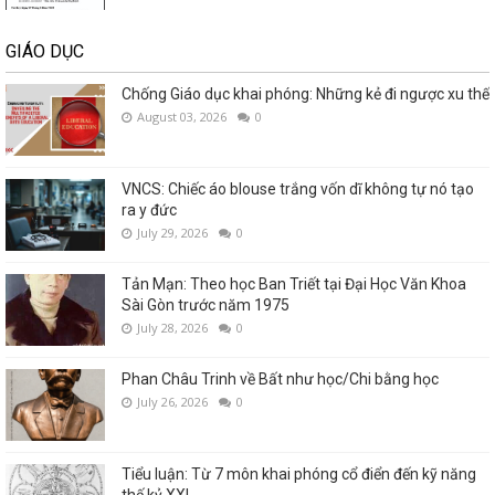
GIÁO DỤC
Chống Giáo dục khai phóng: Những kẻ đi ngược xu thế
August 03, 2026
0
VNCS: Chiếc áo blouse trắng vốn dĩ không tự nó tạo
ra y đức
July 29, 2026
0
Tản Mạn: Theo học Ban Triết tại Đại Học Văn Khoa
Sài Gòn trước năm 1975
July 28, 2026
0
Phan Châu Trinh về Bất như học/Chi bằng học
July 26, 2026
0
Tiểu luận: Từ 7 môn khai phóng cổ điển đến kỹ năng