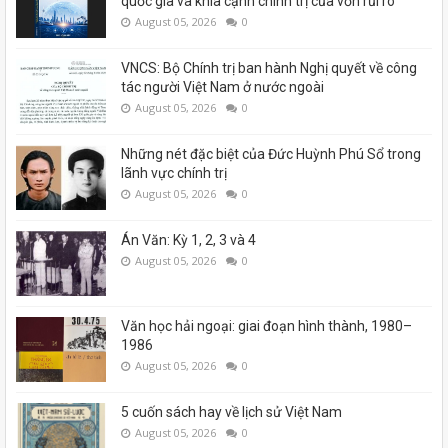
quốc gia và khía cạnh chính trị của vốn rủi ro
August 05, 2026
0
VNCS: Bộ Chính trị ban hành Nghị quyết về công
tác người Việt Nam ở nước ngoài
August 05, 2026
0
Những nét đặc biệt của Đức Huỳnh Phú Sổ trong
lãnh vực chính trị
August 05, 2026
0
Án Văn: Kỳ 1, 2, 3 và 4
August 05, 2026
0
Văn học hải ngoại: giai đoạn hình thành, 1980–
1986
August 05, 2026
0
5 cuốn sách hay về lịch sử Việt Nam
August 05, 2026
0