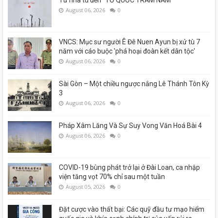
Từ nhà tù đến “TỔ QUỐC TRĂM NĂM”
August 06, 2026
0
VNCS: Mục sư người Ê Đê Nuen Ayun bị xử tù 7
năm với cáo buộc 'phá hoại đoàn kết dân tộc'
August 06, 2026
0
Sài Gòn – Một chiều ngược nắng Lê Thánh Tôn Kỳ
3
August 06, 2026
0
Pháp Xâm Lăng Và Sự Suy Vong Văn Hoá Bài 4
August 06, 2026
0
COVID-19 bùng phát trở lại ở Đài Loan, ca nhập
viện tăng vọt 70% chỉ sau một tuần
August 05, 2026
0
Đặt cược vào thất bại: Các quỹ đầu tư mạo hiểm