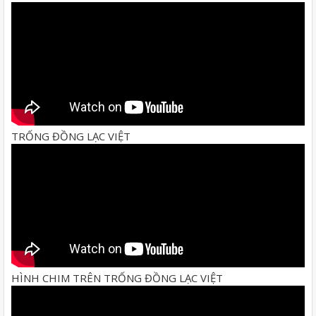
TRỐNG ĐỒNG LẠC VIỆT
HÌNH CHIM TRÊN TRỐNG ĐỒNG LẠC VIỆT