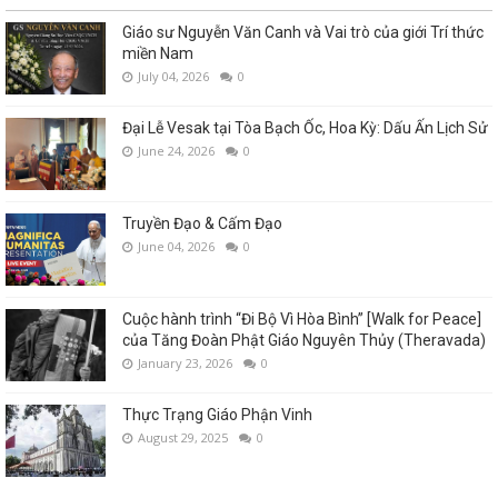
Giáo sư Nguyễn Văn Canh và Vai trò của giới Trí thức
miền Nam
July 04, 2026
0
Đại Lễ Vesak tại Tòa Bạch Ốc, Hoa Kỳ: Dấu Ấn Lịch Sử
June 24, 2026
0
Truyền Đạo & Cấm Đạo
June 04, 2026
0
Cuộc hành trình “Đi Bộ Vì Hòa Bình” [Walk for Peace]
của Tăng Đoàn Phật Giáo Nguyên Thủy (Theravada)
January 23, 2026
0
Thực Trạng Giáo Phận Vinh
August 29, 2025
0