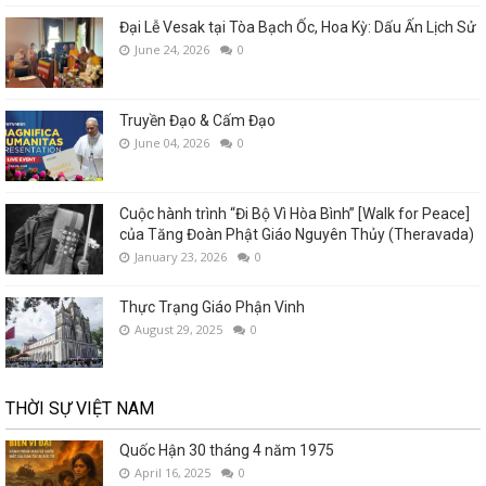
Đại Lễ Vesak tại Tòa Bạch Ốc, Hoa Kỳ: Dấu Ấn Lịch Sử
June 24, 2026
0
Truyền Đạo & Cấm Đạo
June 04, 2026
0
Cuộc hành trình “Đi Bộ Vì Hòa Bình” [Walk for Peace]
của Tăng Đoàn Phật Giáo Nguyên Thủy (Theravada)
January 23, 2026
0
Thực Trạng Giáo Phận Vinh
August 29, 2025
0
THỜI SỰ VIỆT NAM
Quốc Hận 30 tháng 4 năm 1975
April 16, 2025
0