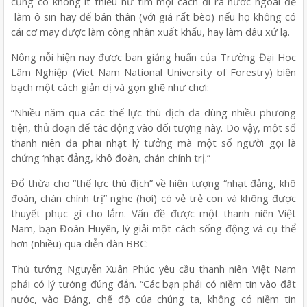
cũng có không ít thiếu nữ tìm mọi cách đi ra nước ngoài để
làm ô sin hay để bán thân (với giá rất bèo) nếu họ không có
cái cơ may được làm công nhân xuất khẩu, hay làm dâu xứ lạ.
Nông nỗi hiện nay được ban giảng huấn của Trường Đại Học
Lâm Nghiệp (Viet Nam National University of Forestry) biện
bạch một cách giản dị và gọn ghẽ như chơi:
“Nhiều năm qua các thế lực thù địch đã dùng nhiều phương
tiện, thủ đoạn để tác động vào đối tượng này. Do vậy, một số
thanh niên đã phai nhạt lý tưởng mà một số người gọi là
chứng ‘nhạt đảng, khô đoàn, chán chính trị.”
Đổ thừa cho “thế lực thù địch” về hiện tượng “nhạt đảng, khô
đoàn, chán chính trị” nghe (hơi) có vẻ trẻ con và không được
thuyết phục gì cho lắm. Vấn đề được một thanh niên Việt
Nam, bạn Đoàn Huyên, lý giải một cách sống động và cụ thể
hơn (nhiều) qua diễn đàn BBC:
Thủ tướng Nguyễn Xuân Phúc yêu cầu thanh niên Việt Nam
phải có lý tưởng đúng đắn. “Các bạn phải có niềm tin vào đất
nước, vào Đảng, chế độ của chúng ta, không có niềm tin