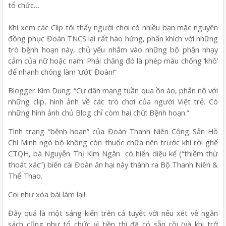
tổ chức…
Khi xem các Clip tôi thấy người chơi có nhiều bạn mặc nguyên
đồng phục Đoàn TNCS lại rất hào hứng, phấn khích với những
trò bệnh hoạn này, chủ yếu nhắm vào những bộ phận nhạy
cảm của nữ hoặc nam. Phải chăng đó là phép màu chống ‘khô’
để nhanh chóng làm ‘ướt’ Đoàn!”
Blogger Kim Dung: “Cư dân mạng tuần qua ồn ào, phẫn nộ với
những clip, hình ảnh về các trò chơi của người Việt trẻ. Có
những hình ảnh chủ Blog chỉ còm hai chữ: Bệnh hoạn.”
Tình trạng “bệnh hoạn” của Đoàn Thanh Niên Cộng Sản Hồ
Chí Minh ngó bộ không còn thuốc chữa nên trước khi rời ghế
CTQH, bà Nguyễn Thị Kim Ngân có hiến diệu kế (“thiềm thừ
thoát xác”) biến cái Đoàn ăn hại này thành ra Bộ Thanh Niên &
Thể Thao.
Coi như xóa bài làm lại!
Đây quả là một sáng kiến trên cả tuyệt vời nếu xét về ngân
sách cũng như tổ chức vì tiền thì đã có sẵn rồi (và khi trở