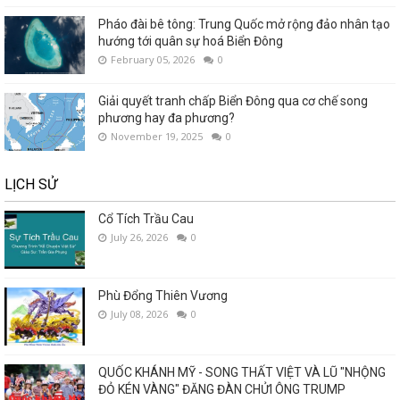
Pháo đài bê tông: Trung Quốc mở rộng đảo nhân tạo
hướng tới quân sự hoá Biển Đông
February 05, 2026
0
Giải quyết tranh chấp Biển Đông qua cơ chế song
phương hay đa phương?
November 19, 2025
0
LỊCH SỬ
Cổ Tích Trầu Cau
July 26, 2026
0
Phù Đổng Thiên Vương
July 08, 2026
0
QUỐC KHÁNH MỸ - SONG THẤT VIỆT VÀ LŨ "NHỘNG
ĐỎ KÉN VÀNG" ĐĂNG ĐÀN CHỬI ÔNG TRUMP