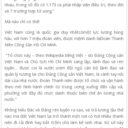
nhau, trong số đó có 1.173 ca phải nhập viện điều trị, theo dõi
và 7 trường hợp tử vong.”
Mà nào chỉ có thế!
Việt Nam cũng là quốc gia duy nhấtcómột lực lượng hùng
hậu, với hơn 7 triệu đoàn viên, được mệnh danh làĐoàn Thanh
Niên Cộng Sản Hồ Chí Minh.
“Tổ chức này – theo Wikipedia tiếng Việt – do Đảng Cộng sản
Việt Nam và Chủ tịch Hồ Chí Minh sáng lập, lãnh đạo và rèn
luyện… được coi là vườn ươm đội ngũ cán bộ lãnh đạo và
quản lý tương lai cho Đảng Cộng sản Việt Nam, là cánh tay nối
dài của nhà nước. Đoàn Thanh niên được tổ chức và vận hành
theo mô hình hành chính từ trung ương xuống đến cấp xã,
phường với đầy đủ chức danh thuộc biên chế ăn lương nhà
nước.”
Không hiểu Bác và Đảng rèn luyện ra sao, và trả lương lậu thế
nào mà đất Việt Nam lại trở thành một nơi có hơi nhiều thanh
niên đi rải đinh hay bắt trộm chó làm kế sinh nhai. Xứ sở này