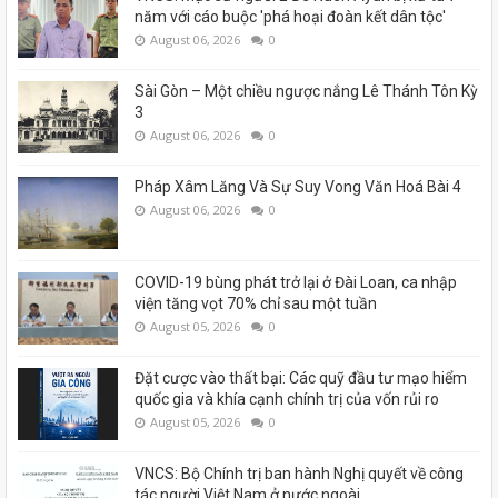
năm với cáo buộc 'phá hoại đoàn kết dân tộc'
August 06, 2026
0
Sài Gòn – Một chiều ngược nắng Lê Thánh Tôn Kỳ
3
August 06, 2026
0
Pháp Xâm Lăng Và Sự Suy Vong Văn Hoá Bài 4
August 06, 2026
0
COVID-19 bùng phát trở lại ở Đài Loan, ca nhập
viện tăng vọt 70% chỉ sau một tuần
August 05, 2026
0
Đặt cược vào thất bại: Các quỹ đầu tư mạo hiểm
quốc gia và khía cạnh chính trị của vốn rủi ro
August 05, 2026
0
VNCS: Bộ Chính trị ban hành Nghị quyết về công
tác người Việt Nam ở nước ngoài