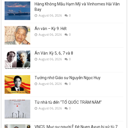
Hàng Không Mẫu Hạm Mỹ và Vinhomes Hải Vân
Bay
August 06, 2026
0
Án văn – Kỳ 9. Hết
August 06, 2026
0
Án Văn: Kỳ 5, 6, 7 và 8
August 06, 2026
0
Tưởng nhớ Giáo sư Nguyễn Ngọc Huy
August 06, 2026
0
Từ nhà tù đến “TỔ QUỐC TRĂM NĂM”
August 06, 2026
0
VNCS: Mục sư người Ê Đê Nuen Ayun bị xử tù 7