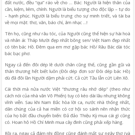
đất nước, đều “qui” ráo về cho … Bác: Người là hiện thân của
cần, kiệm, liêm, chính. Người là biểu tượng cho độc lập – tự do
– hạnh phúc. Người là biểu trưng cho sự minh triết, và tài ba
về mọi mặt: thơ, văn, báo chí, âm nhạc …!
Tên họ, cũng như râu tóc, của Người cũng thể hiện sự hài hoà
và nhân ái: Tháp Mười đẹp nhất bông sen/ Việt Nam đẹp nhất
có tên bác Hồ. Đêm qua em mơ gặp bác Hồ/ Râu Bác dài tóc
bác bạc phơ.
Ngay cả đến đôi dép lê dưới chân cũng thế, cũng gần gũi và
thân thương hết biết luôn (Đôi dép đơn sơ/ Đôi dép bác Hồ)
dù đã đôi lần Người dặm phải cứt. Cả cứt Tầu lẫn cứt Liên Xô.
Cái thời mà nửa nước Việt “thương râu nhớ dép” (theo như
cách nói của nhà văn Võ Phiến) tuy có kéo dài lâu nhưng không
vĩnh viễn. Sau khi Nam Bắc hòa lời ca, nước nhà thống nhất,
dân chúng của cả hai miền có cơ hội so sánh nên nhận thức
của họ bắt đầu chuyển biến: Đả đảo Thiệu Kỳ mua cái gì cũng
có. Hoan hô Hồ Chí Minh mua cây đinh cũng phải xếp hàng.
Rồi ra, ngay cả đám nhi đồng cũng đánh mất sự ngây thơ (và