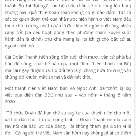
thành Bộ thì đội ngũ cán bộ chắc chắn sẽ bớt lỏng lẻo hơn)
nhưng hiệu quả thì e hoàn toàn không có gì bảo đảm. Tất cả
các cơ quan đoàn thể của nhà nước hiện hành ở Việt Nam đều
theo chủ trương nhất quán là đục khoét ngân quỹ càng nhiều
càng tốt (và đều hoạt động theo phương châm xuyên suốt
hành dân là chính) chứ chả mang lại lợi ích gì cho bất cứ ai,
ngoài chính nó.
Cái Đoàn Thanh Niên sống đến tuổi chín mươi, vẫn cứ phải bú
bầu để sống, chả thể nào qua một đêm (biến thành cái Bộ)
mà cai ngay được sữa. Có đổi tên là gì chăng nữa thì cũng vẫn
chừng đó khuôn mặt ăn hại và đái nát thôi.
Một thanh niên Việt Nam, bạn Võ Ngọc Ánh, đã “chốt” lại sự
việc qua diễn đàn BBC như sau – vào hôm 4 tháng 5 năm
2020:
“Tổ chức Đoàn đã hạn chế sự suy tư của thanh niên cho một
xã hội dân chủ, tự do, công bình… Đoàn Thanh niên là cánh
tay nối dài đắc lực của đảng. Tôi không tham gia Đoàn vì lẽ
đó… Cái người trẻ Việt Nam cần hôm nay không phải có thêm