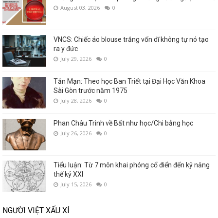
August 03, 2026
0
VNCS: Chiếc áo blouse trắng vốn dĩ không tự nó tạo
ra y đức
July 29, 2026
0
Tản Mạn: Theo học Ban Triết tại Đại Học Văn Khoa
Sài Gòn trước năm 1975
July 28, 2026
0
Phan Châu Trinh về Bất như học/Chi bằng học
July 26, 2026
0
Tiểu luận: Từ 7 môn khai phóng cổ điển đến kỹ năng
thế kỷ XXI
July 15, 2026
0
NGƯỜI VIỆT XẤU XÍ