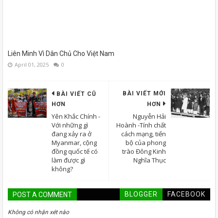
Liên Minh Vì Dân Chủ Cho Việt Nam
April 01, 2025
0
BÀI VIẾT MỚI
BÀI VIẾT CŨ
HƠN
HƠN
Yên Khắc Chính -
Nguyễn Hải
Với những gì
Hoành -Tính chất
đang xảy ra ở
cách mạng, tiến
Myanmar, cộng
bộ của phong
đồng quốc tế có
trào Đông Kinh
làm được gì
Nghĩa Thục
không?
BLOGGER
FACEBOOK
POST A COMMENT
Không có nhận xét nào