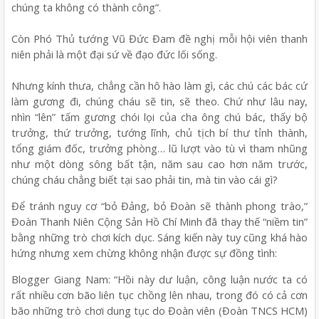
chúng ta không có thành công”.
Còn Phó Thủ tướng Vũ Đức Đam đề nghị mỗi hội viên thanh
niên phải là một đại sứ về đạo đức lối sống.
Nhưng kính thưa, chẳng cần hô hào làm gì, các chú các bác cứ
làm gương đi, chúng cháu sẽ tin, sẽ theo. Chứ như lâu nay,
nhìn “lên” tấm gương chói lọi của cha ông chú bác, thấy bộ
trưởng, thứ trưởng, tướng lĩnh, chủ tịch bí thư tỉnh thành,
tổng giám đốc, trưởng phòng… lũ lượt vào tù vì tham nhũng
như một dòng sông bất tận, năm sau cao hơn năm trước,
chúng cháu chẳng biết tại sao phải tin, mà tin vào cái gì?
Để tránh nguy cơ “bỏ Đảng, bỏ Đoàn sẽ thành phong trào,”
Đoàn Thanh Niên Cộng Sản Hồ Chí Minh đã thay thế “niềm tin”
bằng những trò chơi kích dục. Sáng kiến này tuy cũng khá hào
hứng nhưng xem chừng không nhận được sự đồng tình:
Blogger Giang Nam: “Hồi này dư luận, công luận nước ta có
rất nhiều cơn bão liên tục chồng lên nhau, trong đó có cả cơn
bão những trò chơi dung tục do Đoàn viên (Đoàn TNCS HCM)