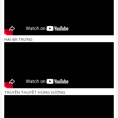
HAI BÀ TRƯNG
TRUYỀN THUYẾT HÙNG VƯƠNG