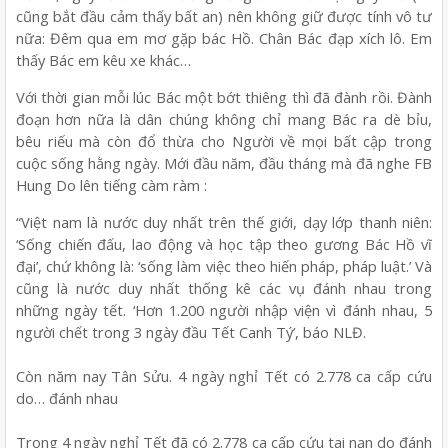
cũng bắt đầu cảm thấy bất an) nên không giữ được tính vô tư
nữa: Đêm qua em mơ gặp bác Hồ. Chân Bác đạp xích lô. Em
thấy Bác em kêu xe khác…
Với thời gian mỗi lúc Bác một bớt thiêng thì đã đành rồi. Đành
đoạn hơn nữa là dân chúng không chỉ mang Bác ra dè bỉu,
bêu riếu mà còn đổ thừa cho Người về mọi bất cập trong
cuộc sống hằng ngày. Mới đầu năm, đầu tháng mà đã nghe FB
Hung Do lên tiếng càm ràm :
“Việt nam là nước duy nhất trên thế giới, dạy lớp thanh niên:
‘Sống chiến đấu, lao động và học tập theo gương Bác Hồ vĩ
đại’, chứ không là: ‘sống làm việc theo hiến pháp, pháp luật.’ Và
cũng là nước duy nhất thống kê các vụ đánh nhau trong
những ngày tết. ‘Hơn 1.200 người nhập viện vì đánh nhau, 5
người chết trong 3 ngày đầu Tết Canh Tý’, báo NLĐ.
Còn năm nay Tân Sửu. 4 ngày nghỉ Tết có 2.778 ca cấp cứu
do… đánh nhau
Trong 4 ngày nghỉ Tết đã có 2.778 ca cấp cứu tai nạn do đánh