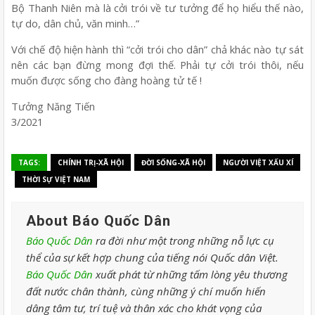
Bộ Thanh Niên mà là cởi trói về tư tưởng để họ hiểu thế nào,
tự do, dân chủ, văn minh…”
Với chế độ hiện hành thì “cởi trói cho dân” chả khác nào tự sát
nên các bạn đừng mong đợi thế. Phải tự cởi trói thôi, nếu
muốn được sống cho đàng hoàng tử tế !
Tưởng Năng Tiến
3/2021
TAGS:
CHÍNH TRỊ-XÃ HỘI
ĐỜI SỐNG-XÃ HỘI
NGƯỜI VIỆT XẤU XÍ
THỜI SỰ VIỆT NAM
About Báo Quốc Dân
Báo Quốc Dân
ra đời như một trong những nỗ lực cụ
thể của sự kết hợp chung của tiếng nói Quốc dân Việt.
Báo Quốc Dân
xuất phát từ những tấm lòng yêu thương
đất nước chân thành, cùng những ý chí muốn hiến
dâng tâm tư, trí tuệ và thân xác cho khát vọng của