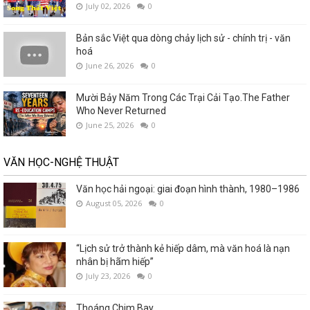
July 02, 2026
0
Bản sắc Việt qua dòng chảy lịch sử - chính trị - văn
hoá
June 26, 2026
0
Mười Bảy Năm Trong Các Trại Cải Tạo.The Father
Who Never Returned
June 25, 2026
0
VĂN HỌC-NGHỆ THUẬT
Văn học hải ngoại: giai đoạn hình thành, 1980–1986
August 05, 2026
0
“Lịch sử trở thành kẻ hiếp dâm, mà văn hoá là nạn
nhân bị hãm hiếp”
July 23, 2026
0
Thoáng Chim Bay