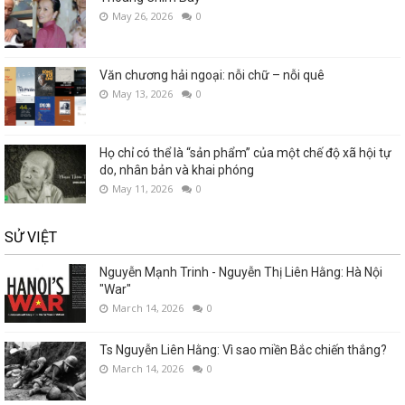
May 26, 2026
0
Văn chương hải ngoại: nỗi chữ – nỗi quê
May 13, 2026
0
Họ chỉ có thể là “sản phẩm” của một chế độ xã hội tự
do, nhân bản và khai phóng
May 11, 2026
0
SỬ VIỆT
Nguyễn Mạnh Trinh - Nguyễn Thị Liên Hằng: Hà Nội
"War"
March 14, 2026
0
Ts Nguyễn Liên Hằng: Vì sao miền Bắc chiến thắng?
March 14, 2026
0