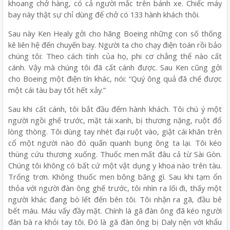
khoang chở hàng, có cả người mắc trên bánh xe. Chiếc máy
bay này thật sự chỉ dùng để chở có 133 hành khách thôi.
Sau này Ken Healy gởi cho hãng Boeing những con số thống
kê liên hệ đến chuyến bay. Người ta cho chạy điện toán rồi bảo
chúng tôi: Theo cách tính của họ, phi cơ chẳng thể nào cất
cánh. Vậy mà chúng tôi đã cất cánh được. Sau Ken cũng gởi
cho Boeing một điện tín khác, nói: “Quý ông quả đã chế được
một cái tàu bay tốt hết xảy.”
Sau khi cất cánh, tôi bắt đầu đếm hành khách. Tôi chú ý một
người ngồi ghế trước, mặt tái xanh, bị thương nặng, ruột đổ
lòng thòng. Tôi dùng tay nhét đại ruột vào, giật cái khăn trên
cổ một người nào đó quấn quanh bụng ông ta lại. Tôi kéo
thùng cứu thương xuống. Thuốc men mất đâu cả từ Sài Gòn.
Chúng tôi không có bất cứ một vật dụng y khoa nào trên tàu.
Trống trơn. Không thuốc men bông băng gì. Sau khi tạm ổn
thỏa với người đàn ông ghế trước, tôi nhìn ra lối đi, thấy một
người khác đang bò lết đến bên tôi. Tôi nhận ra gã, đầu bê
bết máu. Máu vấy đầy mặt. Chính là gã đàn ông đã kéo người
đàn bà ra khỏi tay tôi. Đó là gã đàn ông bị Daly nện với khẩu