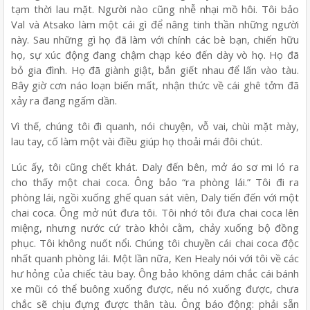
tạm thời lau mặt. Người nào cũng nhễ nhại mồ hôi. Tôi bảo
Val và Atsako làm một cái gì để nâng tinh thần những người
này. Sau những gì họ đã làm với chính các bè bạn, chiến hữu
họ, sự xúc động đang chậm chạp kéo đến dày vò họ. Họ đã
bỏ gia đình. Họ đã giành giật, bắn giết nhau để lấn vào tàu.
Bây giờ cơn náo loạn biến mất, nhận thức về cái ghê tởm đã
xảy ra đang ngấm dần.
Vì thế, chúng tôi đi quanh, nói chuyện, vỗ vai, chùi mặt mày,
lau tay, cố làm một vài điều giúp họ thoải mái đôi chút.
Lúc ấy, tôi cũng chết khát. Daly đến bên, mở áo sơ mi ló ra
cho thấy một chai coca. Ông bảo “ra phòng lái.” Tôi đi ra
phòng lái, ngồi xuống ghế quan sát viên, Daly tiến đến với một
chai coca. Ông mở nút đưa tôi. Tôi nhớ tôi đưa chai coca lên
miệng, nhưng nước cứ trào khỏi cằm, chảy xuống bộ đồng
phục. Tôi không nuốt nổi. Chúng tôi chuyền cái chai coca độc
nhất quanh phòng lái. Một lần nữa, Ken Healy nói với tôi về các
hư hỏng của chiếc tàu bay. Ông bảo không dám chắc cái bánh
xe mũi có thể buông xuống được, nếu nó xuống được, chưa
chắc sẽ chịu đựng được thân tàu. Ông báo động: phải sẵn