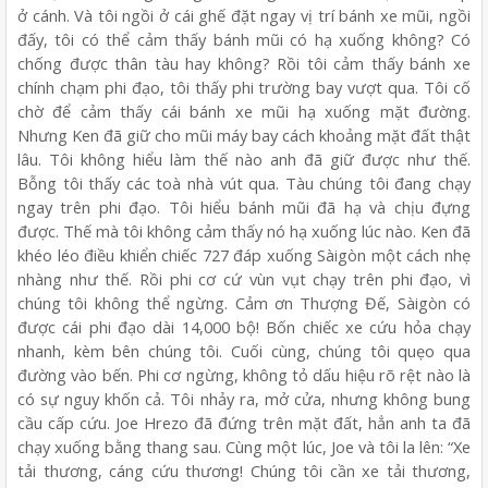
ở cánh. Và tôi ngồi ở cái ghế đặt ngay vị trí bánh xe mũi, ngồi
đấy, tôi có thể cảm thấy bánh mũi có hạ xuống không? Có
chống được thân tàu hay không? Rồi tôi cảm thấy bánh xe
chính chạm phi đạo, tôi thấy phi trường bay vượt qua. Tôi cố
chờ để cảm thấy cái bánh xe mũi hạ xuống mặt đường.
Nhưng Ken đã giữ cho mũi máy bay cách khoảng mặt đất thật
lâu. Tôi không hiểu làm thế nào anh đã giữ được như thế.
Bỗng tôi thấy các toà nhà vút qua. Tàu chúng tôi đang chạy
ngay trên phi đạo. Tôi hiểu bánh mũi đã hạ và chịu đựng
được. Thế mà tôi không cảm thấy nó hạ xuống lúc nào. Ken đã
khéo léo điều khiển chiếc 727 đáp xuống Sàigòn một cách nhẹ
nhàng như thế. Rồi phi cơ cứ vùn vụt chạy trên phi đạo, vì
chúng tôi không thể ngừng. Cảm ơn Thượng Đế, Sàigòn có
được cái phi đạo dài 14,000 bộ! Bốn chiếc xe cứu hỏa chạy
nhanh, kèm bên chúng tôi. Cuối cùng, chúng tôi quẹo qua
đường vào bến. Phi cơ ngừng, không tỏ dấu hiệu rõ rệt nào là
có sự nguy khốn cả. Tôi nhảy ra, mở cửa, nhưng không bung
cầu cấp cứu. Joe Hrezo đã đứng trên mặt đất, hẳn anh ta đã
chạy xuống bằng thang sau. Cùng một lúc, Joe và tôi la lên: “Xe
tải thương, cáng cứu thương! Chúng tôi cần xe tải thương,