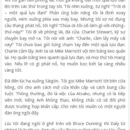
lên trên các thứ trong tay tôi. Tôi nhìn xuống, tự nghĩ “Trời ơi
– một quả lựu đạn!” Phản ứng bản năng tôi là định xoay
người, ném xuống phía sau máy bay. Nhưng tôi sợ nó đụng
cầu thang phát nổ, tôi nghĩ “Chúa-ơi-tôi-sẽ-làm-gì-với-những-
thứ-này?” Tôi đi về phòng lái, đá cửa. Charlie Stewart, kỹ sư
chuyến bay mở ra. Tôi nói với anh: “Charlie, cầm lấy mấy cái
này!” Tôi chưa bao giờ từng chạm tay đến một quả lựu đạn.
Charlie cầm lấy. Anh ta và Mike Marriott vội tìm băng keo quấn
lại. Họ quấn băng keo quanh quả lựu đạn, và mọi thứ tôi mang
vào. Nếu lỡ có gì phát nổ, họ muốn bọc bớt lại càng nhiều
càng tốt.
Đã đến lúc hạ xuống Sàigòn. Tôi gọi Mike Marriott tới bên cửa
hông, chỉ cho anh cách mở cửa khẩn cấp và cách bung cầu
tuột. Thông thường, đó là việc của Atsako, nhưng cô là tiếp
viên mới, tiếng Anh không thạo, không chắc cô sẽ đối phó
được trường họp khẩn cấp. Cho nên tôi muốn có một người
đàn ông ngồi đấy.
Lúc tôi đang ngồi ở ghế trên với Bruce Dunning thì Daly từ
phòng lái bước ra, ông yêu cầu Bruce xuống phía sau tàu. Ông