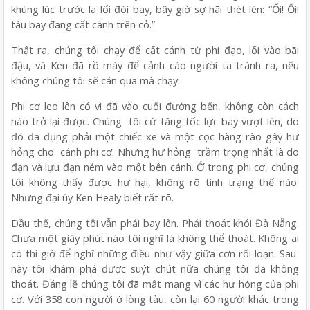
khùng lúc trước la lối đòi bay, bây giờ sợ hãi thét lên: “Ối! Ối!
tàu bay đang cất cánh trên cỏ.”
Thật ra, chúng tôi chạy để cất cánh từ phi đạo, lối vào bãi
đậu, và Ken đã rồ máy để cảnh cáo người ta tránh ra, nếu
không chúng tôi sẽ cán qua mà chạy.
Phi cơ leo lên cỏ vì đã vào cuối đường bến, không còn cách
nào trở lại được. Chúng tôi cứ tăng tốc lực bay vượt lên, do
đó đã đụng phải một chiếc xe và một cọc hàng rào gây hư
hỏng cho cánh phi cơ. Nhưng hư hỏng trầm trọng nhất là do
đạn và lựu đạn ném vào một bên cánh. Ở trong phi cơ, chúng
tôi không thấy được hư hại, không rõ tình trạng thế nào.
Nhưng đại úy Ken Healy biết rất rõ.
Dầu thế, chúng tôi vẫn phải bay lên. Phải thoát khỏi Đà Nẵng.
Chưa một giây phút nào tôi nghĩ là không thể thoát. Không ai
có thì giờ để nghĩ những điều như vậy giữa cơn rối loạn. Sau
này tôi khám phá được suýt chút nữa chúng tôi đã không
thoát. Đáng lẽ chúng tôi đã mất mạng vì các hư hỏng của phi
cơ. Với 358 con người ở lòng tàu, còn lại 60 người khác trong