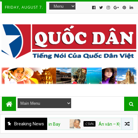
FRIDAY, AUGUST 7.
Breaking News
CSVN
Án văn – Kỳ 9. Hết