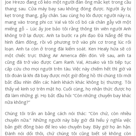
Joe Hrezo đang cố kéo một người đàn ông mắc kẹt trong cầu
thang sau. Cửa máy bay sau không đóng được. Người ấy bị
kẹt trong thang, gẫy chân. Sau cùng họ lôi được người này ra,
mang vào trong phi cơ. Val và tôi cố bó cái chân gẫy với một
miếng gỗ – Lúc ấy Joe bảo tôi rằng thông tín viên người Anh
không trở lại được. Anh ta bước ra phi đạo Đà Nẵng để thu
hình đám đông, rồi vô phương trở vào phi cơ trong lúc rối
loạn. Anh ta còn ở trong đài kiểm soát. Ken Healy hứa sẽ có
một chiếc trực thăng Air America đến đón. Về sau, anh ta
cũng đã trở vào được Cam Ranh. Val, Atsako và tôi tiếp tục
cấp cứu cho mọi người trên tàu. Việc này chiếm hết thì giờ và
tôi đoán là khi đã bay được một giờ đồng hồ thì chúng tôi mới
bắt đầu nhìn đến các hành khách khác không bị thương. Tôi
thấy vẻ kinh sợ trên mặt họ. Cuối cùng, họ nhận thức được họ
đã làm những gì. Họ bắt đầu hỏi “Còn những chuyến bay khác
nữa không?”
Chúng tôi trấn an bằng cách nói thác: “Còn chứ, còn nhiều
chuyến nữa.” Những người này bây giờ đã hiểu ý nghĩa việc
bắn giết đồng bào để leo vào chuyến bay. Bây giờ họ ân hận.
Đành nói dối thôi, chứ chúng tôi cũng biết sẽ không còn