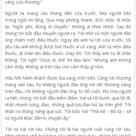
cáng cứu thương.”
Người ta mang cầu thang đến cửa trước. Mọi người bên
trong ngồi im lặng. Qua máy phóng thanh, Đức nhắc đi nhắc
lại: “Ngồi yên, đừng di chuyển.” Không ai nhúc nhích. Sau đó
chúng tôi bắt đầu chuyển người ra. Tôi nhớ có một người đàn
ông châm một điếu thuốc. Ngay khi anh ta tới cửa trước, tôi
yêu cầu anh không được hút thuốc vì có xăng. Anh ta ném điếu
thuốc, dí chân lên điếu thuốc cháy đỏ. Tôi thấy anh ta đi chân
không. Tôi nghĩ “Chúa ơi, thế thì đau lắm.” Nhưng anh không
cảm thấy. Không ai trên tàu còn cảm thấy gì nữa.
Hầu hết hành khách được lùa sang một bên. Cáng tải thương
mang vào tàu, họ khiêng người đàn ông với vết thương nặng
trên đầu, rồi khiêng người đàn ông bị đổ ruột. Khi mọi người
ra hết, chúng tôi bắt đầu kiểm điểm. Val và tôi bước qua lối đi,
nhặt nhạnh súng, đạn, những quả lựu đạn bỏ lại trên ghế. Tôi
nhận ra chúng nặng quá sức. Tôi bảo Val “Thôi kệ – Bỏ lại – sẽ
có người khác đến lo chuyện ấy.”
Tôi và Val rời tàu. Chúng tôi là hai người cuối cùng rời tàu.
Nhìn những chỗ hư hỏng của chiếc máy bay, chúng tôi sợ hãi