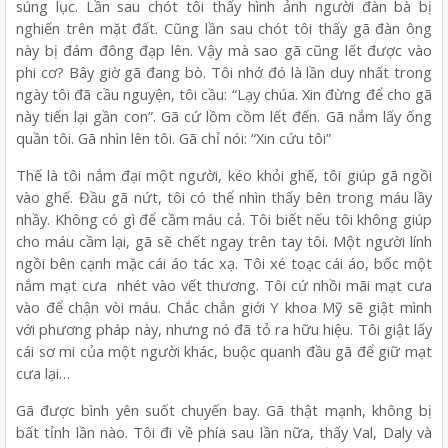
súng lục. Lần sau chót tôi thấy hình ảnh người đàn bà bị
nghiến trên mặt đất. Cũng lần sau chót tôi thấy gã đàn ông
này bị đám đông đạp lên. Vậy mà sao gã cũng lết được vào
phi cơ? Bây giờ gã đang bò. Tôi nhớ đó là lần duy nhất trong
ngày tôi đã cầu nguyện, tôi cầu: “Lạy chúa. Xin đừng để cho gã
này tiến lại gần con”. Gã cứ lồm cồm lết đến. Gã nắm lấy ống
quần tôi. Gã nhìn lên tôi. Gã chỉ nói: “Xin cứu tôi”
Thế là tôi nắm đại một người, kéo khỏi ghế, tôi giúp gã ngồi
vào ghế. Đầu gã nứt, tôi có thể nhìn thấy bên trong máu lầy
nhầy. Không có gì để cầm máu cả. Tôi biết nếu tôi không giúp
cho máu cầm lại, gã sẽ chết ngay trên tay tôi. Một người lính
ngồi bên cạnh mặc cái áo tác xạ. Tôi xé toạc cái áo, bốc một
nắm mạt cưa nhét vào vết thương. Tôi cứ nhồi mãi mạt cưa
vào để chận vòi máu. Chắc chắn giới Y khoa Mỹ sẽ giật mình
với phương pháp này, nhưng nó đã tỏ ra hữu hiệu. Tôi giật lấy
cái sơ mi của một người khác, buộc quanh đầu gã để giữ mạt
cưa lại…
Gã được bình yên suốt chuyến bay. Gã thật mạnh, không bị
bất tỉnh lần nào. Tôi đi về phía sau lần nữa, thấy Val, Daly và