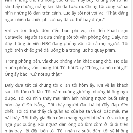
khi thấy những mảng kim khí đã toác ra. Chúng tôi cũng sợ hãi
nhìn những lỗ đạn trên cánh. Lúc ấy tôi nói với Val “Thật đáng
ngạc nhiên là chiếc phi cơ này đã có thể bay được.”
Val và tôi được đón đến ban phi vụ, rồi đến khách sạn
Caravelle. Người ta đưa chúng tôi tới văn phòng ông Daly, nơi
đây thông tín viên NBC đang phỏng vấn tất cả mọi người. Tôi
ngồi trên chiếc ghế dài uống bia trong lúc họ quay phim.
Trong phòng bên, vài chục phóng viên khác đang chờ. Họ đều
muốn phỏng vấn chúng tôi. Tôi hỏi Daly “Chúng ta nên nói gì?”
Ông ấy bảo: “Cứ nói sự thật.”
Daly đưa tất cả chúng tôi đi ăn tối hôm ấy. Khi về lại khách
sạn, tôi tắm rất lâu. Tôi nằm xuống giường, nhưng không ngủ
được. Tôi cứ nhìn thấy mãi hình ảnh những người buổi sáng
hôm ấy ở Đà Nẵng. Tôi thấy người đàn bà bị đẩy đạp đến
chết. Tôi có thể thấy cả quần áo của bà ta và cái xác máu me
nát bấy. Tôi thấy gia đình năm mạng người bị bắn từ sau lưng
ngã gục xuống. Rồi người đàn ông bò lồm cồm ở lối đi trên
máy bay, lết đến bên tôi. Tôi nhận ra suốt đêm tôi sẽ không