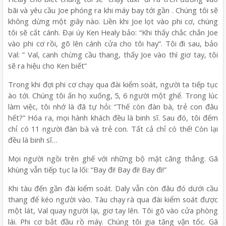
bãi và yêu cầu Joe phóng ra khi máy bay tới gần . Chúng tôi sẽ
không dừng một giây nào. Liền khi Joe lọt vào phi cơ, chúng
tôi sẽ cất cánh. Đại úy Ken Healy bảo: “Khi thấy chắc chắn Joe
vào phi cơ rồi, gõ lên cánh cửa cho tôi hay”. Tôi đi sau, bảo
Val: ” Val, canh chừng cầu thang, thấy Joe vào thì giơ tay, tôi
sẽ ra hiệu cho Ken biết”
Trong khi đợi phi cơ chạy qua đài kiểm soát, người ta tiếp tục
ào tới. Chúng tôi ấn họ xuống, 5, 6 người một ghế. Trong lúc
làm việc, tôi nhớ là đã tự hỏi: “Thế còn đàn bà, trẻ con đâu
hết?” Hóa ra, mọi hành khách đều là binh sĩ. Sau đó, tôi đếm
chỉ có 11 người đàn bà và trẻ con. Tất cả chỉ có thế! Còn lại
đều là binh sĩ…
Mọi người ngồi trên ghế với những bộ mặt căng thẳng. Gã
khùng vẫn tiếp tục la lối: “Bay đi! Bay đi! Bay đi!”
Khi tàu đến gần đài kiểm soát. Daly vẫn còn đâu đó dưới cầu
thang để kéo người vào. Tàu chạy rà qua đài kiểm soát được
một lát, Val quay người lại, giơ tay lên. Tôi gõ vào cửa phòng
lái. Phi cơ bắt đầu rồ máy. Chúng tôi gia tăng vận tốc. Gã