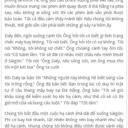
muốn Bruce mang các phim ảnh quay được ở Đà Nẵng ra phía
sau, nếu không ai sống sót thì các phim ảnh vẫn phải được
bảo toàn. Tất cả đều cảm thấy mãnh liệt: Nếu chúng tôi không
thoát, thế giới vẫn cần phải biết những gì xảy ra hôm ấy.
Daly đến, ngồi xuống cạnh tôi. Ông hỏi tôi có biết gì tình trạng
chiếc máy bay không. Tôi nói biết. Ông hỏi tôi có sợ không. Tôi
nói “Không, tôi không sợ chết.” Ông choàng cánh tay ôm tôi,
nói “Cô bảnh lắm. Tôi sẽ đãi cô nhậu một chầu nếu mình thoát
ở Sàigòn.” Tôi nói “Ông Daly, nếu sống sót, xin ông mua cho
tôi một két bia.” Ông ta cười.
Rồi Daly lại bảo tôi “Những người này không hề biết súng của
tôi trống rỗng.” Ông đã bắn hết đạn trong lúc cố duy trì trật
tự ở cầu thang máy bay tại Đà Nẵng. Ông bảo “Tôi sẽ giữ
khẩu súng để kiểm soát họ khi hạ cánh, như thế cô sẽ có thì
giờ mở cửa và bung cầu tuột.” Tôi đáp “Tốt lắm.”
Chúng tôi bắt đầu một cuộc hạ cánh khá dài để xuống Sàigòn.
Phi cơ bay hơi nhanh, tất nhiên không nên bay nhanh như vậy
để hạ cánh, nhưng chúng tôi không điều chỉnh được vành xếp