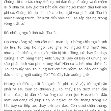
Chúng tôi cho tàu chạy khỏi người đàn ông có súng và đi chậm
lại ở phía xa. Bây giờ tôi bắt đầu chờ người khách đầu tiên lên
phi cơ. Chúng tôi dự tính sẽ cho họ ngồi vào ghế, bắt đầu từ
những hàng trước, lần lượt đến phía sau, sẽ sắp đặt họ trong
vòng trật tự.
Rồi những người lính bắt đầu lên.
Họ chạy xồng xộc với cặp mắt man dại. Chừng chín người lính
đã lên, tôi xếp họ ngồi vào ghế. Rồi người thứ mười lên,
nhưng hắn không chịu ngồi. Hắn bị kích động, cứ chạy lên chạy
xuống la lớn bằng tiếng Anh: “Bay đi! Bay đi! Bay đi! Chúng nó
sắp pháo kích vào phi trường kìa!” Hắn cứ la hét như thế mãi.
Tôi nắm lấy hắn, tôi cũng hét lên: “Im mồm, tôi bảo ông ngồi
đâu thì ông ngồi xuống đó.” Tôi đẩy hắn xuống ghế.
Nhưng có điều lạ: rất ít người lên phi cơ. Vì vậy tôi nghĩ cần
phải ra sau xem có chuyện gì…Tôi thấy Daly dưới chân cầu
thang đang bị dằn xé. Áo ông rách vụn. Joe Hrezo biến đâu
mất. Val đang cố giúp Daly lôi người lên cầu thang trong lúc
tàu bay cứ tiếp tục chạy trên phi đạo. Còn dưới chân thang,
hàng tram người tuyệt vọng, điên cuồng, la hét cố bấu víu lấy