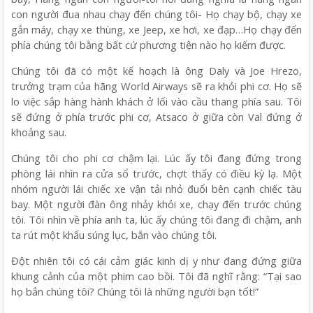
con người đua nhau chạy đến chúng tôi- Họ chạy bộ, chạy xe
gắn máy, chạy xe thùng, xe Jeep, xe hơi, xe đạp…Họ chạy đến
phía chúng tôi bằng bất cứ phương tiện nào họ kiếm được.
Chúng tôi đã có một kế hoạch là ông Daly và Joe Hrezo,
trưởng trạm của hãng World Airways sẽ ra khỏi phi cơ. Họ sẽ
lo việc sắp hàng hành khách ở lối vào cầu thang phía sau. Tôi
sẽ đứng ở phía trước phi cơ, Atsaco ở giữa còn Val đứng ở
khoảng sau.
Chúng tôi cho phi cơ chậm lại. Lúc ấy tôi đang đứng trong
phòng lái nhìn ra cửa sổ trước, chợt thấy có điều kỳ lạ. Một
nhóm người lái chiếc xe vận tải nhỏ đuổi bên cạnh chiếc tàu
bay. Một người đàn ông nhảy khỏi xe, chạy đến trước chúng
tôi. Tôi nhìn về phía anh ta, lúc ấy chúng tôi đang đi chậm, anh
ta rút một khẩu súng lục, bắn vào chúng tôi.
Đột nhiên tôi có cái cảm giác kinh dị y như đang đứng giữa
khung cảnh của một phim cao bồi. Tôi đã nghĩ rằng: “Tại sao
họ bắn chúng tôi? Chúng tôi là những người bạn tốt!”