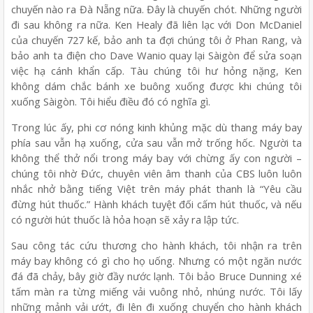
chuyến nào ra Đà Nẵng nữa. Đây là chuyến chót. Những người
đi sau không ra nữa. Ken Healy đã liên lạc với Don McDaniel
của chuyến 727 kế, bảo anh ta đợi chúng tôi ở Phan Rang, và
bảo anh ta điện cho Dave Wanio quay lại Sàigòn để sửa soạn
việc hạ cánh khẩn cấp. Tàu chúng tôi hư hỏng nặng, Ken
không dám chắc bánh xe buông xuống được khi chúng tôi
xuống Sàigòn. Tôi hiểu điều đó có nghĩa gì.
Trong lúc ấy, phi cơ nóng kinh khủng mặc dù thang máy bay
phía sau vẫn hạ xuống, cửa sau vẫn mở trống hốc. Người ta
không thể thở nổi trong máy bay với chừng ấy con người –
chúng tôi nhờ Đức, chuyên viên âm thanh của CBS luôn luôn
nhắc nhở bằng tiếng Việt trên máy phát thanh là “Yêu cầu
đừng hút thuốc.” Hành khách tuyệt đối cấm hút thuốc, và nếu
có người hút thuốc là hỏa hoạn sẽ xảy ra lập tức.
Sau công tác cứu thương cho hành khách, tôi nhận ra trên
máy bay không có gì cho họ uống. Nhưng có một ngăn nước
đá đã chảy, bây giờ đầy nước lạnh. Tôi bảo Bruce Dunning xé
tấm màn ra từng miếng vải vuông nhỏ, nhúng nước. Tôi lấy
những mảnh vải ướt, đi lên đi xuống chuyển cho hành khách