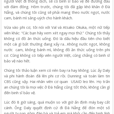
người Việt đi thông dịch, sẽ có binh sĩ bảo vệ để đương đầu
với đám đông. Hôm trước, chúng tôi đã gặp khó khăn ở Đà
Nẵng, và chúng tôi cũng sẽ phải mang theo nước ngọt, nước
cam, bánh mì săng-uých cho hành khách.
Vừa vào phi cơ, tôi nói với Val và Atsako Okuka, một nữ tiếp
viên khác: “Các bạn hãy xem xét ngay mọi thứ.” Chúng tôi thấy
không có đồ ăn thức uống. Đó là dấu hiệu đầu tiên cho biết
một cái gì bất thường đang xẩy ra…Không nước ngọt, không
nước cam, không bánh mì, không đồ ăn thức uống trên phi
cơ. Cũng không có tiếp viên người Việt, cũng chẳng có binh sĩ
bảo vệ nào hết.
Chúng tôi thảo luận xem có nên bay ra hay không. Lúc ấy Daly
và phi hành đoàn đã lên phi cơ rồi. Dunning và toán làm tin
CBS cũng vậy. Hai nhân viên cơ quan USAID leo lên. Họ trấn
an chúng tôi là mọi việc ở Đà Nẵng cũng tốt thôi, không cần gì
đến binh sĩ bảo vệ.
Lúc đó 8 giờ sáng, quá muộn so với giờ ấn định máy bay cất
cánh. Ông Daly quyết định cứ đi Đà Nẵng để đón một số
người tỵ nạn gồm đàn bà và trẻ em mà khỏi cần đến binh lính