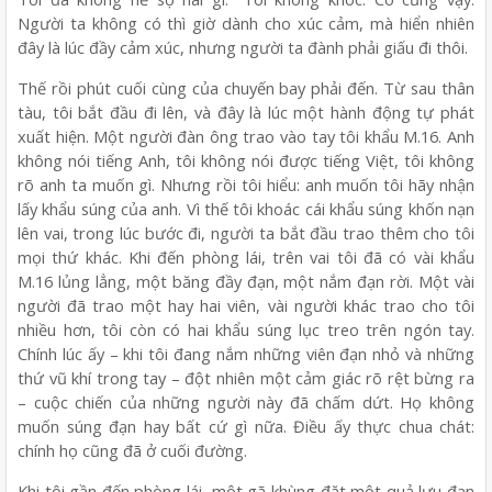
Người ta không có thì giờ dành cho xúc cảm, mà hiển nhiên
đây là lúc đầy cảm xúc, nhưng người ta đành phải giấu đi thôi.
Thế rồi phút cuối cùng của chuyến bay phải đến. Từ sau thân
tàu, tôi bắt đầu đi lên, và đây là lúc một hành động tự phát
xuất hiện. Một người đàn ông trao vào tay tôi khẩu M.16. Anh
không nói tiếng Anh, tôi không nói được tiếng Việt, tôi không
rõ anh ta muốn gì. Nhưng rồi tôi hiểu: anh muốn tôi hãy nhận
lấy khẩu súng của anh. Vì thế tôi khoác cái khẩu súng khốn nạn
lên vai, trong lúc bước đi, người ta bắt đầu trao thêm cho tôi
mọi thứ khác. Khi đến phòng lái, trên vai tôi đã có vài khẩu
M.16 lủng lẳng, một băng đầy đạn, một nắm đạn rời. Một vài
người đã trao một hay hai viên, vài người khác trao cho tôi
nhiều hơn, tôi còn có hai khẩu súng lục treo trên ngón tay.
Chính lúc ấy – khi tôi đang nắm những viên đạn nhỏ và những
thứ vũ khí trong tay – đột nhiên một cảm giác rõ rệt bừng ra
– cuộc chiến của những người này đã chấm dứt. Họ không
muốn súng đạn hay bất cứ gì nữa. Điều ấy thực chua chát:
chính họ cũng đã ở cuối đường.
Khi tôi gần đến phòng lái, một gã khùng đặt một quả lựu đạn