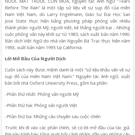
NƯỚC MẮT TRƯỚC CƠN MƯA, nguyên tác Anh Ngữ “Tears
Before The Rain” là một tập sử liệu về sự sụp đổ của miền
Nam Việt Nam, do Larry Engelmann, Giáo Sư Đại Học San
Jose State thực hiện bằng phương pháp phỏng vấn nhiều
thành phần: người Mỹ, người Việt, kẻ thắng người bại …Những
cuộc phỏng vấn này khởi sự từ 1985, sách xuất bản năm 1990.
Bản dịch Việt Ngữ do nhà văn Nguyễn Bá Trạc thực hiện năm
1993, xuất bản năm 1995 tại California.
Lời Mở Đầu Của Người Dịch
Cuốn sách này được mệnh danh là một “sử liệu khẩu vấn về sự
sụp đổ của miền Nam Việt Nam.” Nguyên tác Anh ngữ, xuất
bản bởi nhà Oxford University Press, gồm ba phần:
-Phần thứ nhất: Phỏng vấn người Mỹ
-Phần thứ hai: Phỏng vấn người Việt
-Phần thứ ba: Những câu chuyện sau cuộc chiến
Trước khi đi vào các phần chính, sẽ có lời mở đầu của tác giả.
Bài này trình bày tổng quát bối cảnh nhằm dẫn vào những câu