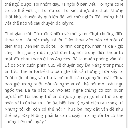
thể ngủ được. Tôi nhỏm dậy, ra ngồi ở bàn viết. Tôi nghĩ có lẽ
tôi có thể viết lại. Tôi đã cố. Tôi viết được đôi chút. Nhưng
thật khổ, chuyện ấy quá lớn đối với chữ nghĩa. Tôi không biết
viết thế nào về câu chuyện đã xảy ra.
Thời gian trôi. Tôi mất ý niệm về thời gian. Chợt chuông điện
thoại reo. Tôi bốc máy trả lời. Điện thoại viên bảo có một cú
điện thoại viễn liên quốc tế. Tôi nhìn đồng hồ, nhận ra đã 7 giờ
sáng. Rồi giọng một người đàn bà, nói trong điện thoại từ
một đài phát thanh ở Los Angeles. Bà ta muốn phỏng vấn tôi.
Bà đã xem cuốn phim CBS về chuyến bay Đà Nẵng trong mục
tin tức. Thế là tôi kể cho bà nghe tất cả những gì đã xảy ra.
Cuối cuộc phỏng vấn, bà ta nói một câu ngu ngốc nhất. Chưa
bao giờ trong suốt đời tôi nghe ai có thể nói một câu ngu
ngốc thế. Bà ta bảo: “Cô Wollett, nghe chừng cô còn buồn
bực lắm!” Tôi không thể tin được sự ngây ngô như thế trong
nhận xét của bà ta. Lúc ấy, biết bao ý nghĩ diễn ra trong trí.
Nhưng tôi chỉ còn có thể nói: “Thưa bà, hãy đặt vấn đề như
thế này: Đây không phải là câu chuyện mà người ta có thể
chứng kiến mỗi ngày.”