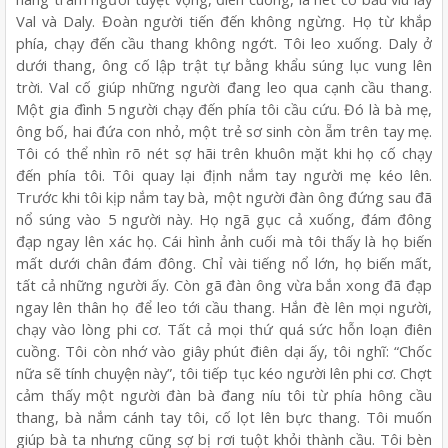
Val và Daly. Đoàn người tiến đến không ngừng. Họ từ khắp
phía, chạy đến cầu thang không ngớt. Tôi leo xuống. Daly ở
dưới thang, ông cố lập trật tự bằng khẩu súng lục vung lên
trời. Val cố giúp những người đang leo qua cạnh cầu thang.
Một gia đình 5 người chạy đến phía tôi cầu cứu. Đó là bà mẹ,
ông bố, hai đứa con nhỏ, một trẻ sơ sinh còn ẵm trên tay mẹ.
Tôi có thể nhìn rõ nét sợ hãi trên khuôn mặt khi họ cố chạy
đến phía tôi. Tôi quay lại định nắm tay người mẹ kéo lên.
Trước khi tôi kịp nắm tay bà, một người đàn ông đứng sau đã
nổ súng vào 5 người này. Họ ngã gục cả xuống, đám đông
đạp ngay lên xác họ. Cái hình ảnh cuối mà tôi thấy là họ biến
mất dưới chân đám đông. Chỉ vài tiếng nổ lớn, họ biến mất,
tất cả những người ấy. Còn gã đàn ông vừa bắn xong đã đạp
ngay lên thân họ để leo tới cầu thang. Hắn đè lên mọi người,
chạy vào lòng phi cơ. Tất cả mọi thứ quá sức hỗn loạn điên
cuồng. Tôi còn nhớ vào giây phút điên dại ấy, tôi nghĩ: “Chốc
nữa sẽ tính chuyện này”, tôi tiếp tục kéo người lên phi cơ. Chợt
cảm thấy một người đàn bà đang níu tôi từ phía hông cầu
thang, bà nắm cánh tay tôi, cố lọt lên bực thang. Tôi muốn
giúp bà ta nhưng cũng sợ bị rơi tuột khỏi thành cầu. Tôi bèn