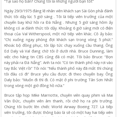
“Tại sao họ bắn? Chúng tôi là những người bạn tốt”
Ngày 29/3/1975 đáng lẽ nhân viên khách sạn Sài Gòn phải đánh
thức tôi dậy lúc 5 giờ sáng . Tôi là tiếp viên trưởng của một
chuyến bay khứ hồi ra Đà Nẵng . Nhưng 5 giờ sáng hôm ấy
không có ai đánh thức tôi dậy. Khoảng 6 giờ sáng mới có điện
thoại của Val Witherspool, một nữ tiếp viên khác. Cô ấy bảo:
“Chị xuống ngay phòng đợi khách sạn trong vòng 5 phút.”
Khoác bộ đồng phục, tôi lập tức chạy xuống cầu thang. Ông
Ed Daly và Val đang chờ tôi ở dưới nhà. Bruce Dunning, làm
việc cho hãng tin CBS cũng đã có mặt. Tôi bảo Bruce: “Bọn
này phải ra Đà Nẵng”. Anh ta nói: ’’Có tin thành phố này rơi vào
tay Bắc Việt rồi” Tôi nói: “Nếu thành phố này đã mất thì chúng
tôi đâu có đi” Bruce yêu cầu được đi theo chuyến bay. Ông
Daly bảo: “Muốn đi thì đi. Có mặt ở phi trường Tân Sơn Nhất
trong vòng một giờ đồng hồ nữa.”
Bruce tập họp Mike Marriotte, chuyên viên quay phim và Mai
Văn Đức, chuyên viên âm thanh, rồi chở họ ra phi trường.
Chúng tôi bước lên chiếc World Airway Boeing 727. Là tiếp
viên trưởng, tôi được thông báo là sẽ có một hay hai tiếp viên