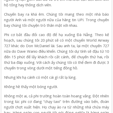
hộ tống hay thông dịch viên.
Chuyến bay ra khá êm. Chúng tôi mang theo một nhà báo
người Anh và một người nữa của hãng tin UPI. Trong chuyến
bay chúng tôi chuyện trò thân mật với nhau.
Phi cơ bắt đầu đổi cao độ để hạ xuống Đà Nẵng. Theo kế
hoạch, sau chúng tôi 20 phút sẽ có một chuyến World Airway
727 khác do Don McDaniel lái. Sau anh ta, lại một chuyến 727
nữa do Dave Wanio điều khiển. Chúng tôi dự tính sẽ đậu từ 10
đến 15 phút để lấy khách rồi cất cánh, để chuyến thứ hai, rồi
thứ ba đáp xuống. Với cách ấy chúng tôi có thể đem đi được 3
chuyến trong vòng dưới một tiếng đồng hồ.
Nhưng khi hạ cánh có một cái gì rất lạ lùng.
Không hề thấy một bóng người.
Không một ai, cả phi trường hoàn toàn hoang vắng. Đột nhiên
trong lúc phi cơ đang “chạy taxi” trên đường vào bến, đoàn
người chợt xuất hiện. Họ chạy ào ra từ những nhà chứa máy
bay, Hàng ngàn con người-tôi nói đúng nghĩa là hàng ngàn