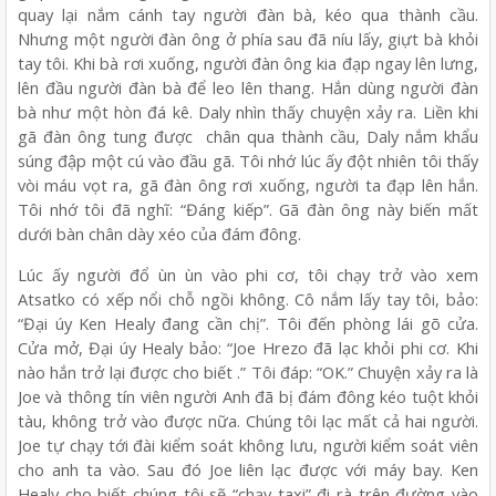
quay lại nắm cánh tay người đàn bà, kéo qua thành cầu.
Nhưng một người đàn ông ở phía sau đã níu lấy, giựt bà khỏi
tay tôi. Khi bà rơi xuống, người đàn ông kia đạp ngay lên lưng,
lên đầu người đàn bà để leo lên thang. Hắn dùng người đàn
bà như một hòn đá kê. Daly nhìn thấy chuyện xảy ra. Liền khi
gã đàn ông tung được chân qua thành cầu, Daly nắm khẩu
súng đập một cú vào đầu gã. Tôi nhớ lúc ấy đột nhiên tôi thấy
vòi máu vọt ra, gã đàn ông rơi xuống, người ta đạp lên hắn.
Tôi nhớ tôi đã nghĩ: “Đáng kiếp”. Gã đàn ông này biến mất
dưới bàn chân dày xéo của đám đông.
Lúc ấy người đổ ùn ùn vào phi cơ, tôi chạy trở vào xem
Atsatko có xếp nổi chỗ ngồi không. Cô nắm lấy tay tôi, bảo:
“Đại úy Ken Healy đang cần chị”. Tôi đến phòng lái gõ cửa.
Cửa mở, Đại úy Healy bảo: “Joe Hrezo đã lạc khỏi phi cơ. Khi
nào hắn trở lại được cho biết .” Tôi đáp: “OK.” Chuyện xảy ra là
Joe và thông tín viên người Anh đã bị đám đông kéo tuột khỏi
tàu, không trở vào được nữa. Chúng tôi lạc mất cả hai người.
Joe tự chạy tới đài kiểm soát không lưu, người kiểm soát viên
cho anh ta vào. Sau đó Joe liên lạc được với máy bay. Ken
Healy cho biết chúng tôi sẽ “chạy taxi” đi rà trên đường vào