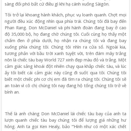
sàng đối phó bất cứ điều gì khi hạ cánh xuống Sàigòn.
Tôi trở lại khoang hành khách, phục vụ loanh quanh. Chợt mọi
người đều xúc động nhìn qua phía trái. Chúng tôi đã bay đến
Phan Rang. Don McDaniel và phi hành đoàn đang bay ở cao
độ 35,000 bộ, họ đang chờ chúng tôi. Cuối cùng họ thấy một
chấm đen ở phía dưới, họ nhận ra chúng tôi và đang bay
xuống phía chúng tôi. Chúng tôi nhìn ra cửa sổ. Ngoài kia,
tương phản với bầu trời xanh tuyệt vời, trên đám mây trắng
nõn là chiếc tàu bay World 727 xinh đẹp màu đỏ và trắng. Một
cảm giác sảng khoái đột nhiên chạy qua khắp chiếc tàu, và lúc
ấy tôi biết cái cảm giác này cũng đi suốt qua tôi. Chúng tôi
biết một chiếc phi cơ chị em đã tìm ra chúng tôi. Chúng tôi sẽ
an toàn vì cô chị chúng tôi nay đang hộ tống chúng tôi trở về
bình an.
Thế là anh chàng Don McDaniel lái chiếc tàu bay của anh ta
lượn quanh chiếc tàu bay chúng tôi để lượng giá những hư
hỏng. Anh ta gọi Ken Healy, bảo “’Hình như có một xác chết