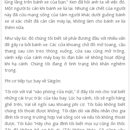
lủng lẳng trên bánh xe của bạn.” Ken đã hỏi anh ta về việc đó.
Một người bị cán khi bánh xe lùi lại. Nhưng cái chết của người
này đã cứu mạng sống của tám người khác dưới guồng bánh
xe vì xác chết đã cản cần máy lại, không làm cho bánh xe lùi
thêm nữa.
Như vậy lúc đó chúng tôi biết sẽ phải đương đầu với nhiều vấn
đề gây ra bởi bánh xe. Các cửa khoang chở đồ mở toang, cầu
thang sau còn treo thòng xuống, cửa sau cũng mở trống,
vành xếp của cánh máy bay bị đạn bắn sẽ không hoạt động
khi hạ cánh. Chúng tôi đang ở tình trạng khó khăn nghiêm
trọng.
Phi cơ tiếp tục bay về Sàigòn.
Tôi nói với Val “vào phòng rửa mặt,” ở đây tôi nói cho Val biết
những cái trục trặc của tàu bay. Lúc hạ cánh, tôi sẽ ngồi hàng
ghế trên, Val sẽ ngồi sau khoang phi cơ. Tôi bảo không biết
chúng tôi thoát được không. Tôi dặn dò vài điều nhắn cho gia
đình tôi trong trường hợp Val sống sót và nếu tôi không thoát
được. Tôi bảo “Hãy cho gia đình tôi biết mọi sự cũng ổn thôi.
Tôi đã không hề sợ hãi gì. “Tôi không khóc. Cô cũng vậy.