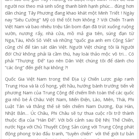
người noi theo mà sinh sống thanh bình hạnh phúc… đúng hơn
dân chúng Tây Phương đang khao khát một Minh Triết ! Ngày
nay “Siêu Cường” Mỹ có thể tốt hơn không ? Với Chiến Tranh
Việt Nam và bao nhiêu triệu tấn bom đạn đã trút xuống ruộng
vườn, nương rẩy, nhà cửa, mồ mả gia tiên, súng đạn từ
Nga,Tàu, Khối Sô Viết và những “quốc gia anh em Cộng Sản”
cũng chỉ để tàn sát dân Việt. Người Việt chúng tôi là Người
đó! Chứ không phải là cầm thú, hay loài thảo mộc vô tri… Có
phải “Thượng Đế” tạo nên Dân Việt chúng tôi để dành cho
“các ông” đến giết hại không ?!
Quốc Gia Việt Nam trong thế Địa Lý Chiến Lược giáp ranh
Trung Hoa và là cổ họng, yết hầu, hướng bành trướng tiến về
phương Nam của Trung Cộng để chiếm lĩnh toàn thể các quốc
gia nhỏ bé Á Châu: Việt Nam, Miến Điện, Lào, Miên, Thái, Phi
Luật Tân và thắng thế sẽ tiến chiếm Nam Dương, Đại Hàn,
Nhật Bản… Úc Châu, Phi Châu sẽ tự thua cuộc rồi trở thành
thuộc địa của “Hán Đế”. Với bối cảnh sau Đệ Nhị Thế Chiến,
nước Nga với Chủ Thuyết Cộng Sản cùng với Trung Cộng phát
động phong trào đấu tranh, “tuyên chiến” với thế giới tư bản