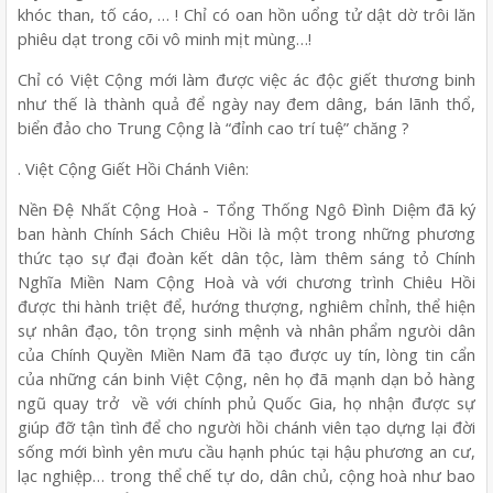
khóc than, tố cáo, … ! Chỉ có oan hồn uổng tử dật dờ trôi lăn
phiêu dạt trong cõi vô minh mịt mùng…!
Chỉ có Việt Cộng mới làm được việc ác độc giết thương binh
như thế là thành quả để ngày nay đem dâng, bán lãnh thổ,
biển đảo cho Trung Cộng là “đỉnh cao trí tuệ” chăng ?
. Việt Cộng Giết Hồi Chánh Viên:
Nền Đệ Nhất Cộng Hoà - Tổng Thống Ngô Đình Diệm đã ký
ban hành Chính Sách Chiêu Hồi là một trong những phương
thức tạo sự đại đoàn kết dân tộc, làm thêm sáng tỏ Chính
Nghĩa Miền Nam Cộng Hoà và với chương trình Chiêu Hồi
được thi hành triệt để, hướng thượng, nghiêm chỉnh, thể hiện
sự nhân đạo, tôn trọng sinh mệnh và nhân phẩm ngưòi dân
của Chính Quyền Miền Nam đã tạo được uy tín, lòng tin cẩn
của những cán binh Việt Cộng, nên họ đã mạnh dạn bỏ hàng
ngũ quay trở về với chính phủ Quốc Gia, họ nhận được sự
giúp đỡ tận tình để cho người hồi chánh viên tạo dựng lại đời
sống mới bình yên mưu cầu hạnh phúc tại hậu phương an cư,
lạc nghiệp… trong thể chế tự do, dân chủ, cộng hoà như bao