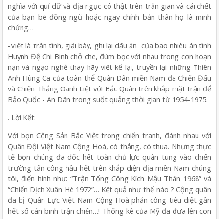
nghĩa với quỉ dữ và địa ngục có thật trên trần gian và cái chết
của bạn bè đồng ngũ hoặc ngay chính bản thân họ là minh
chứng…
-Viết là trần tình, giải bày, ghi lại dấu ấn của bao nhiêu ân tình
Huynh Đệ Chi Binh chở che, đùm bọc với nhau trong cơn hoạn
nạn và ngạo nghễ thay hãy viết kể lại, truyền lại những Thiên
Anh Hùng Ca của toàn thể Quân Dân miền Nam đã Chiến Đấu
và Chiến Thắng Oanh Liệt với Bắc Quân trên khắp mặt trận để
Bảo Quốc - An Dân trong suốt quảng thời gian từ 1954-1975.
. Lời Kết:
Với bọn Cộng Sản Bắc Việt trong chiến tranh, đánh nhau với
Quân Đội Việt Nam Cộng Hoà, có thắng, có thua. Nhưng thực
tế bọn chúng đã dốc hết toàn chủ lực quân tung vào chiến
trường tấn công hầu hết trên khắp diện địa miền Nam chúng
tôi, điển hình như: “Trận Tổng Công Kích Mậu Thân 1968” và
“Chiến Dịch Xuân Hè 1972”… Kết quả như thế nào ? Cộng quân
đã bị Quân Lực Việt Nam Cộng Hoà phản công tiêu diệt gần
hết số cán binh trận chiến…! Thống kê của Mỹ đã đưa lên con