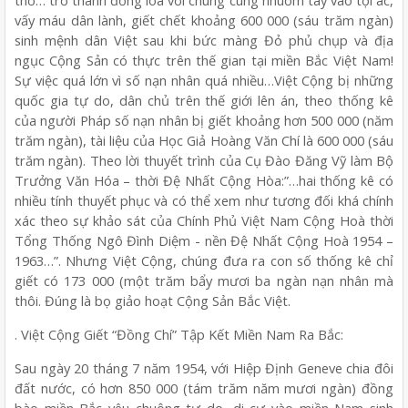
thơ… trở thành đồng loã với chúng cùng nhuốm tay vào tội ác,
vấy máu dân lành, giết chết khoảng 600 000 (sáu trăm ngàn)
sinh mệnh dân Việt sau khi bức màng Đỏ phủ chụp và địa
ngục Cộng Sản có thực trên thế gian tại miền Bắc Việt Nam!
Sự việc quá lớn vì số nạn nhân quá nhiều…Việt Cộng bị những
quốc gia tự do, dân chủ trên thế giới lên án, theo thống kê
của người Pháp số nạn nhân bị giết khoảng hơn 500 000 (năm
trăm ngàn), tài liệu của Học Giả Hoàng Văn Chí là 600 000 (sáu
trăm ngàn). Theo lời thuyết trình của Cụ Đào Đăng Vỹ làm Bộ
Trưởng Văn Hóa – thời Đệ Nhất Cộng Hòa:”…hai thống kê có
nhiều tính thuyết phục và có thể xem như tương đối khá chính
xác theo sự khảo sát của Chính Phủ Việt Nam Cộng Hoà thời
Tổng Thống Ngô Đình Diệm - nền Đệ Nhất Cộng Hoà 1954 –
1963…”. Nhưng Việt Cộng, chúng đưa ra con số thống kê chỉ
giết có 173 000 (một trăm bẩy mươi ba ngàn nạn nhân mà
thôi. Đúng là bọ giảo hoạt Cộng Sản Bắc Việt.
. Việt Cộng Giết “Đồng Chí” Tập Kết Miền Nam Ra Bắc:
Sau ngày 20 tháng 7 năm 1954, với Hiệp Định Geneve chia đôi
đất nước, có hơn 850 000 (tám trăm năm mươi ngàn) đồng