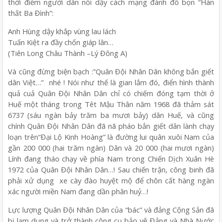
thời điểm người dân nổi dậy cách mạng đánh đỗ bọn “Hán
thất Ba Đình”:
Anh Hùng dậy khắp vùng lau lách
Tuấn Kiệt ra đầy chốn giáp lân…
(Tiên Long Châu Thành –Lý Đông A)
Và cũng đừng biện bạch :”Quân Đội Nhân Dân không bắn giết
dân Việt…” nhé ! Nói như thế là gian lắm đó, điển hình thành
quả cuả Quân Đội Nhân Dân chỉ có chiếm đóng tạm thời ở
Huế một tháng trong Têt Mậu Thân năm 1968 đã thảm sát
6737 (sáu ngàn bảy trăm ba mươi bảy) dân Huế, và cũng
chính Quân Đội Nhân Dân đã nã pháo bắn giết dân lành chạy
loạn trên“Đại Lộ Kinh Hoàng” là đường lui quân xuôi Nam của
gần 200 000 (hai trăm ngàn) Dân và 20 000 (hai mươi ngàn)
Lính đang tháo chạy về phía Nam trong Chiến Dịch Xuân Hè
1972 của Quân Đội Nhân Dân…! Sau chiến trận, công binh đã
phải xử dụng xe cày đào huyệt mộ để chôn cất hàng ngàn
xác người miền Nam đang dần phân huỷ…!
Lực lượng Quân Đội Nhân Dân của “bác” và đảng Cộng Sản đã
bị lạm dụng và trở thành công cụ bảo vệ Đảng và Nhà Nước