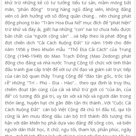
khử trừ những kẻ có tư tưởng tiểu tư sản, mầm móng bất
mãn, “phản động” trong hàng ngũ đảng viên, không đảng
viên có ảnh hưởng với số đông quần chúng… nên chúng phát
động phong trào “Trăm Hoa Đua Nở” mục đích để “phát hiện”
trừ khử và đày ải, giết hại những “con” nai tơ chưa hiểu được
bản chất của “người cộng sản” …và tiếp theo là phát động 6
đợt chiến dịch “Cải Cách Ruộng Đất” từ năm 1949 cho đến
năm 1956 y theo khuôn mẫu “Thổ Địa Cải Cách” của Trung
Cộng (1946-1949) do Mao Trạch Đông (Mao Zedong) phát
động cho đảng và nhà nước Trung Cộng tổ chức với tinh thần
đấu tranh giai cấp triệt để với sự chỉ đạo và giám sát trực tiếp
của cán bộ quan thầy Trung Cộng để “đào tận gốc, trốc tận
rễ” những “Trí - Phú - Địa - Hào”… theo qui định là truy thu,
chiếm đoạt tận cùng của cải và khử trừ giới có “của ăn, của
để” có tương đối giá trị, uy tín với xã hội và người dân trong
thôn làng, huyện hạt chí gần đến tận thị thành…Với ”Cuộc Cải
Cách Ruộng Đất” cán bộ Việt Cộng đã chủ trì đấu tố, qui tội
cũng là âm mưu đóng dấu cán bộ trở thành đối tượng thù
hận với dân khiến họ phải dựa vào đảng để sống còn, và biến
người dân thất học, ít chữ, ngu tối, tham lợi, phản phúc, ngây