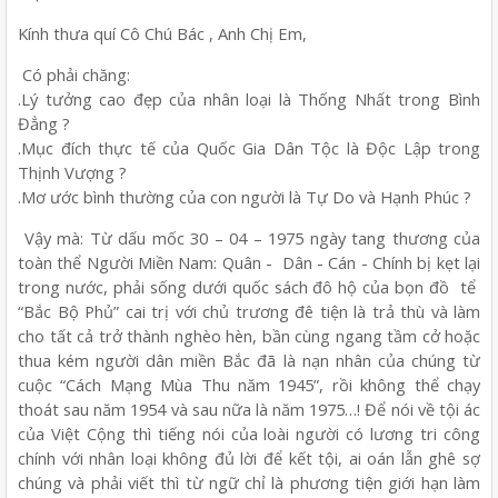
Kính thưa quí Cô Chú Bác , Anh Chị Em,
Có phải chăng:
.Lý tưởng cao đẹp của nhân loại là Thống Nhất trong Bình
Đẳng ?
.Mục đích thực tế của Quốc Gia Dân Tộc là Độc Lập trong
Thịnh Vượng ?
.Mơ ước bình thường của con người là Tự Do và Hạnh Phúc ?
Vậy mà: Từ dấu mốc 30 – 04 – 1975 ngày tang thương của
toàn thể Người Miền Nam: Quân - Dân - Cán - Chính bị kẹt lại
trong nước, phải sống dưới quốc sách đô hộ của bọn đồ tể
“Bắc Bộ Phủ” cai trị với chủ trương đê tiện là trả thù và làm
cho tất cả trở thành nghèo hèn, bần cùng ngang tầm cở hoặc
thua kém người dân miền Bắc đã là nạn nhân của chúng từ
cuộc “Cách Mạng Mùa Thu năm 1945”, rồi không thể chạy
thoát sau năm 1954 và sau nữa là năm 1975…! Để nói về tội ác
của Việt Cộng thì tiếng nói của loài người có lương tri công
chính với nhân loại không đủ lời để kết tội, ai oán lẫn ghê sợ
chúng và phải viết thì từ ngữ chỉ là phương tiện giới hạn làm