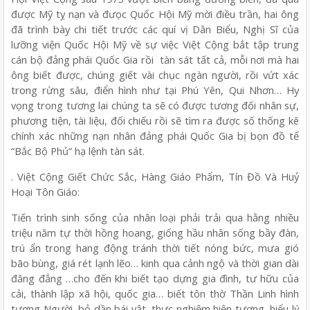
được Mỹ tỵ nạn và đưọc Quốc Hội Mỹ mời điều trần, hai ông
đã trình bày chi tiết trước các quí vị Dân Biểu, Nghị Sĩ của
lưỡng viện Quốc Hội Mỹ về sự việc Việt Cộng bắt tập trung
cán bộ đảng phái Quốc Gia rồi tàn sát tất cả, mỗi nơi mà hai
ông biết được, chúng giết vài chục ngàn người, rồi vứt xác
trong rừng sâu, điển hình như tại Phú Yên, Qui Nhơn… Hy
vọng trong tương lai chúng ta sẽ có được tương đối nhân sự,
phương tiện, tài liệu, đối chiếu rồi sẽ tìm ra được số thống kê
chính xác những nạn nhân đảng phái Quốc Gia bị bọn đồ tể
“Bắc Bộ Phủ” hạ lệnh tàn sát.
. Việt Cộng Giết Chức Sắc, Hàng Giáo Phẩm, Tín Đồ Và Huỷ
Hoại Tôn Giáo:
Tiến trình sinh sống của nhân loại phải trải qua hằng nhiều
triệu năm tự thời hồng hoang, giống hầu nhân sống bầy đàn,
trú ẩn trong hang động tránh thời tiết nóng bức, mưa gió
bão bùng, giá rét lạnh lẽo… kinh qua cảnh ngộ và thời gian dài
đăng đẳng …cho đến khi biết tạo dựng gia đình, tư hữu của
cải, thành lập xã hội, quốc gia… biết tôn thờ Thần Linh hình
tượng Người, bỏ dần bái vật, thực nghiệm hiện tượng, hiểu lý