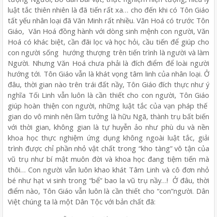
luật tắc thiên nhiên là đã tiến rất xa… cho đến khi có Tôn Giáo
tất yếu nhân loại đã Văn Minh rất nhiều. Văn Hoá có trước Tôn
Giáo, Văn Hoá đồng hành với dòng sinh mệnh con người, Văn
Hoá có khác biệt, cần đãi lọc và học hỏi, cầu tiến để giúp cho
con người sống hướng thượng trên tiến trình là người và làm
Người. Nhưng Văn Hoá chưa phải là đích điểm để loài người
hướng tới. Tôn Giáo vẫn là khát vọng tâm linh của nhân loại. Ở
đâu, thời gian nào trên trái đất nầy, Tôn Giáo đích thực như ý
nghĩa Tối Linh vẫn luôn là cần thiết cho con người, Tôn Giáo
giúp hoàn thiện con người, những luật tắc của vạn pháp thế
gian do vô minh nên lầm tưởng là hữu Ngã, thành trụ bất biến
với thời gian, không gian là tự huyễn ảo như phù du và nền
khoa học thực nghiệm ứng dụng không ngoài luật tắc, giải
trình được chỉ phần nhỏ vật chất trong “kho tàng” vô tận của
vũ trụ như bí mật muôn đời và khoa học đang tiệm tiến mà
thôi… Con người vẫn luôn khao khát Tâm Linh và cô đơn nhỏ
bé như hạt vi sinh trong “bể” bao la vũ trụ nầy…! Ở đâu, thời
điểm nào, Tôn Giáo vẫn luôn là cần thiết cho “con”người. Dân
Việt chúng ta là một Dân Tộc với bản chất đã: