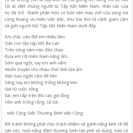
tội ác diệt chủng người tù Tập Kết Miền Nam, thân xác của
họ đã trở thành phân hữu cơ bón nên màu mỡ của vùng núi
rừng hoang vu miền Việt Bắc, như bài thơ tả cảnh giam cầm
và giết người Nữ Tập Kết Miền Nam dưới đây:
Em chắc oán đời em nhiều lắm
Oán con tầu tập kết Ba Lan
Trên sóng năm nào đảo chao
Đưa em rời miền Nam nắng ấm…
Sớm qua ngồi, tay em anh nắm
Muốn truyền cho nhau chút tình lửa ấm
Mặc bao ngăn cấm đê hèn
Sáng nay em không trống không kèn
Giã từ cuộc sống
Xác em rấp trên đồi cao gió lộng
Hồn anh trống rỗng, tả tơi.
. Việt Cộng Giết Thương Binh Việt Cộng:
Để tránh không phải chịu trách nhiệm và gánh nặng kinh tế để
săn sóc, nuôi nấng đám thương binh tàn phế vô dụng, báo cô