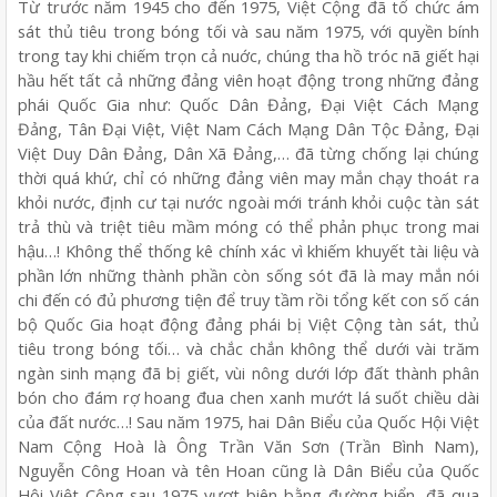
Từ trước năm 1945 cho đến 1975, Việt Cộng đã tổ chức ám
sát thủ tiêu trong bóng tối và sau năm 1975, với quyền bính
trong tay khi chiếm trọn cả nuớc, chúng tha hồ tróc nã giết hại
hầu hết tất cả những đảng viên hoạt động trong những đảng
phái Quốc Gia như: Quốc Dân Đảng, Đại Việt Cách Mạng
Đảng, Tân Đại Việt, Việt Nam Cách Mạng Dân Tộc Đảng, Đại
Việt Duy Dân Đảng, Dân Xã Đảng,… đã từng chống lại chúng
thời quá khứ, chỉ có những đảng viên may mắn chạy thoát ra
khỏi nước, định cư tại nước ngoài mới tránh khỏi cuộc tàn sát
trả thù và triệt tiêu mầm móng có thể phản phục trong mai
hậu…! Không thể thống kê chính xác vì khiếm khuyết tài liệu và
phần lớn những thành phần còn sống sót đã là may mắn nói
chi đến có đủ phương tiện để truy tầm rồi tổng kết con số cán
bộ Quốc Gia hoạt động đảng phái bị Việt Cộng tàn sát, thủ
tiêu trong bóng tối… và chắc chắn không thể dưới vài trăm
ngàn sinh mạng đã bị giết, vùi nông dưới lớp đất thành phân
bón cho đám rợ hoang đua chen xanh mướt lá suốt chiều dài
của đất nước…! Sau năm 1975, hai Dân Biểu của Quốc Hội Việt
Nam Cộng Hoà là Ông Trần Văn Sơn (Trần Bình Nam),
Nguyễn Công Hoan và tên Hoan cũng là Dân Biểu của Quốc
Hội Việt Cộng sau 1975 vượt biên bằng đường biển, đã qua