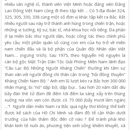
nhiều văn nghệ sĩ, thành viên Việt Minh hoặc đảng viên Đảng
Lao Động Việt Nam cũng đi theo tập kết … Có 5 đại đoàn 324,
325, 305, 330, 338 cùng một số đơn vị khác tập kết ra Bắc. Rất
nhiều người sau này trở thành anh hùng trong chiến trận, hoặc
những vị tướng, kỹ sư, bác sĩ, nhà khoa học nổi tiếng. Đa phần
ở lại miền bắc như người dân, hoặc công tác theo chính phủ
yêu cầu; một phần quân số cùng con em của họ trở về miền
nam chiến đấu và là bộ phận của Quân đội Nhân dân Việt
Nam…. (ngưng trích). Sau 1975, theo Nguyễn Hộ nguyên là
cán bộ gộc Mặt Trận Dân Tộc Giải Phóng Miền Nam lãnh đạo
“Câu Lạc Bộ Những Người Kháng Chiến” thường khi tâm sự
than vãn với người đồng chí thân cận trong “hội đồng thuyền”
Kháng Chiến Nam Bộ: “ Anh em lũ lượt kéo ra Bắc hơn 300 000
nhân mạng, bị “nó” dập bờ, dập bụi… Sau hơn 20 năm dắt díu
bầy đàn thê tử đùm đề đếm tới đếm lui sàng xẩy trên thúng
xuống nia vỏn vẹn còn được có 75 000 (bẩy mươi lăm ngàn)
…”! Người dân miền Nam ra Bắc quá ngây thơ không thể biết
được kế sách của Hồ Chí Minh và đám đồ tể cận thần dưới
trướng của hắn thâm độc đến cở nào ? Để tránh phải khó
khăn kinh tế nuôi ăn, phương tiện sinh sống khiếm khuyết, xã