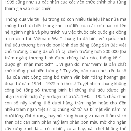
1995 cũng như sự xác nhận của các viên chức chính phủ từng
tham gia vào cuộc chiến.
Thông qua vài tài liệu trong số còn nhiều tài liệu khác nữa mà
chúng ta chưa biết trong kho trử liệu của các cơ quan có liên
hệ ngành nghề và phụ trách vụ việc thuộc các quốc gia đồng
minh dính tới “Việtnam War” chúng ta đã biết với quốc sách
thủ tiêu thương binh do bọn lãnh đạo đảng Cộng Sản Bắc Việt
chủ trương, chúng đã xử tử tại chiến trường hơn 300 000 (ba
trăm ngàn) thương binh được chúng báo cáo, thống kê :” …
được ghi nhận mật tích” … Vì gian dối như “vẹm” là bản chất
chứ không phải hiện tượng ? Tuy vậy, báo cáo như trên là số
liệu của Việt Cộng công bố thành văn bản “đàng hoàng” giai
đoạn từ năm 1954 – 1975 mà thôi…! Tuyệt nhiên chúng không
công bố tổng số thương binh bị chúng thủ tiêu (được ghi
nhận là mất tích) ở giai đoạn từ trước 1945 – 1954, chắc chắn
con số nầy không thể dưới hằng trăm ngàn hoặc cho đến
nhiều trăm ngàn “liệt sĩ” bị chúng xử tử và bí mật vẫn nằm im
dưới lòng đại dương, hay núi rừng hoang vu xanh thẳm vì có
thân xác cán binh phân huỷ làm phân bón mầu mỡ cho ngàn
cây rừng xanh lá … có ai biết, có ai hay, xác chết không thể