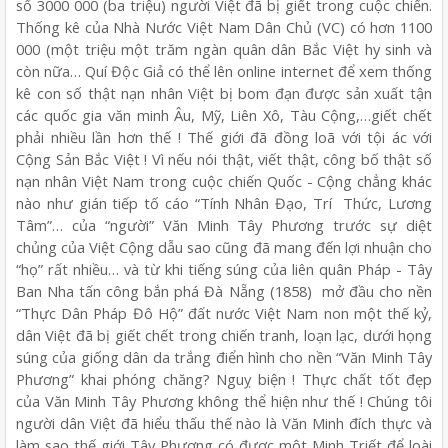
số 3000 000 (ba triệu) người Việt đã bị giết trong cuộc chiến.
Thống kê của Nhà Nước Việt Nam Dân Chủ (VC) có hơn 1100
000 (một triệu một trăm ngàn quân dân Bắc Việt hy sinh và
còn nữa… Quí Độc Giả có thể lên online internet để xem thống
kê con số thật nạn nhân Việt bị bom đạn được sản xuất tận
các quốc gia văn minh Âu, Mỹ, Liên Xô, Tàu Cộng,…giết chết
phải nhiều lần hơn thế ! Thế giới đã đồng loã với tội ác với
Cộng Sản Bắc Việt ! Vì nếu nói thật, viết thật, công bố thật số
nạn nhân Việt Nam trong cuộc chiến Quốc - Cộng chẳng khác
nào như gián tiếp tố cáo “Tính Nhân Đạo, Trí Thức, Lương
Tâm”… của “người” Văn Minh Tây Phương trước sự diệt
chủng của Việt Cộng dẫu sao cũng đã mang đến lợi nhuận cho
“họ” rất nhiều… và từ khi tiếng súng của liên quân Pháp - Tây
Ban Nha tấn công bắn phá Đà Nẵng (1858) mở đầu cho nền
“Thực Dân Pháp Đô Hộ” đất nước Việt Nam non một thế kỷ,
dân Việt đã bị giết chết trong chiến tranh, loạn lạc, dưới họng
súng của giống dân da trắng điển hình cho nền “Văn Minh Tây
Phương” khai phóng chăng? Nguỵ biện ! Thực chất tốt đẹp
của Văn Minh Tây Phương không thể hiện như thế ! Chúng tôi
người dân Việt đã hiểu thấu thế nào là Văn Minh đích thực và
làm sao thế giới Tây Phương có được một Minh Triết để loài