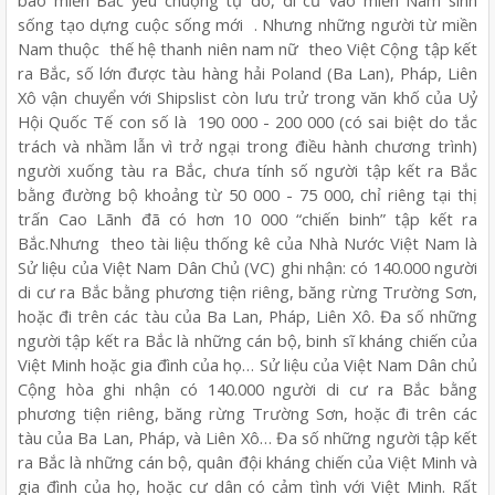
bào miền Bắc yêu chuộng tự do, di cư vào miền Nam sinh
sống tạo dựng cuộc sống mới . Nhưng những người từ miền
Nam thuộc thế hệ thanh niên nam nữ theo Việt Cộng tập kết
ra Bắc, số lớn được tàu hàng hải Poland (Ba Lan), Pháp, Liên
Xô vận chuyển với Shipslist còn lưu trử trong văn khố của Uỷ
Hội Quốc Tế con số là 190 000 - 200 000 (có sai biệt do tắc
trách và nhầm lẫn vì trở ngại trong điều hành chương trình)
người xuống tàu ra Bắc, chưa tính số người tập kết ra Bắc
bằng đường bộ khoảng từ 50 000 - 75 000, chỉ riêng tại thị
trấn Cao Lãnh đã có hơn 10 000 “chiến binh” tập kết ra
Bắc.Nhưng theo tài liệu thống kê của Nhà Nước Việt Nam là
Sử liệu của Việt Nam Dân Chủ (VC) ghi nhận: có 140.000 người
di cư ra Bắc bằng phương tiện riêng, băng rừng Trường Sơn,
hoặc đi trên các tàu của Ba Lan, Pháp, Liên Xô. Đa số những
người tập kết ra Bắc là những cán bộ, binh sĩ kháng chiến của
Việt Minh hoặc gia đình của họ… Sử liệu của Việt Nam Dân chủ
Cộng hòa ghi nhận có 140.000 người di cư ra Bắc bằng
phương tiện riêng, băng rừng Trường Sơn, hoặc đi trên các
tàu của Ba Lan, Pháp, và Liên Xô… Đa số những người tập kết
ra Bắc là những cán bộ, quân đội kháng chiến của Việt Minh và
gia đình của họ, hoặc cư dân có cảm tình với Việt Minh. Rất