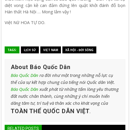
diệt vong cận kề can đảm đứng lên quật khởi đánh đỗ bọn
Hán thất Hà Nội … Mong lắm vậy !
Việt Nữ HOA TỰ DO.
TAGS:
LỊCH SỬ
VIỆT NAM
XÃ HỘI - ĐỜI SỐNG
About Báo Quốc Dân
Báo Quốc Dân
ra đời như một trong những nỗ lực cụ
thể của sự kết hợp chung của tiếng nói Quốc dân Việt.
Báo Quốc Dân
xuất phát từ những tấm lòng yêu thương
đất nước chân thành, cùng những ý chí muốn hiến
dâng tâm tư, trí tuệ và thân xác cho khát vọng của
TOÀN THỂ QUỐC DÂN VIỆT
.
RELATED POSTS