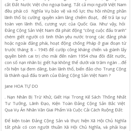
cắt Đất Nước Việt cho ngoại bang. Tất cả mọi người Việt Nam
đều phải có Nghĩa Vụ bảo vệ và nổ lực thu hồi những phần
lãnh thổ bị cường quyền xâm lăng chiếm đoạt, để trả lại sự
toàn vẹn lãnh thổ, cương vực của Quốc Gia. Như vậy, hỏi
Đảng Cộng Sản Việt Nam đã phát động “công cuộc đấu tranh”
chém giết người có tinh thần yêu nước trong các đảng phái
hoặc ngoài đảng phái, hoạt động chống Pháp ở giai đoạn từ
trước tháng 8 – 1945 để cướp công kháng chiến và giành lấy
quyền bính cai trị cho mãi đến năm 1954 chia đôi đất nước,
con số nạn nhân bị giết hại không thể dưới vài trăm ngàn …để
rồi hiện tại đem dâng, bán lãnh thổ, biển đảo cho Trung Cộng
là thành quả đấu tranh của Đảng Cộng Sản Việt Nam ?
Jane HOA TỰ DO
. Nạn Nhân Bị Trừ Khử, Giết Hại Trong Kế Sách Thống Nhất
Tư Tưởng, Lãnh Đạo, Kiện Toàn Đảng Cộng Sản Bắc Việt
Qua Vụ Án Nhân Văn Giai Phẩm Và Cuộc Cải Cách Ruộng Đất:
Để kiện toàn Đảng Cộng Sản và thực hiện Xã Hội Chủ Nghĩa
tất phải có con người thuần Xã Hội Chủ Nghĩa, và phải loại