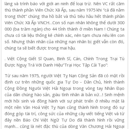
làng và trình báo với giới an ninh để loại trừ. Nên VC rất căm
thù thành phần Viên Chức Xã Ấp, sau năm 1975 khi “cá đã nằm
trong thớt” chúng tha hồ bắt và thủ tiêu hầu hết thành phần
Viên Chức Xã Ấp VNCH…Con số nạn nhân không thể dưới 300
000 (ba trăm ngàn) cho 44 tỉnh thành ở miền Nam ! Chúng ta
chưa có tài liệu thống kê chính xác, nên tạm chưa nêu lên con
số. Nhưng thân nhân của những nạn nhân bị giết vẫn còn đó,
chúng ta sẽ biết được trong mai hậu.
. Việt Cộng Giết Sĩ Quan, Binh Sĩ, Cán, Chính Trong Trại Tù
Được Nguỵ Trá Với Danh Hiệu“Trại Học Tập Cải Tạo”:
Từ sau năm 1975, người Việt Tỵ Nạn Cộng Sản đã có mặt rồi
định cư trên những quốc gia Tự Do - Dân Chủ, hình thành
Cộng Đồng Ngưòi Việt Hải Ngoại trong vòng tay Nhân Đạo
của dân chúng hào sản, giàu tình nhân ái bản xứ…! Sinh mệnh
mới hồi sinh và đồng hành với sự phát triển ở nhiều mặt là
một nền Văn Hoá Việt Tỵ Nạn cũng thành hình trong đó sự
đóng góp tài trí, công sức của những cây viết tiếng Việt và từ
đây nền Báo Chí Việt Ngữ Tự Do đã thành hình rồi vững
mạnh… cũng là nét đặc thù của dòng Văn Chương Hải Ngoại