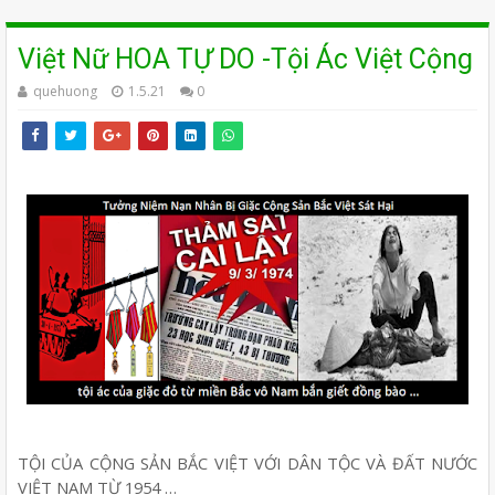
Việt Nữ HOA TỰ DO -Tội Ác Việt Cộng
quehuong
1.5.21
0
TỘI CỦA CỘNG SẢN BẮC VIỆT VỚI DÂN TỘC VÀ ĐẤT NƯỚC
VIỆT NAM TỪ 1954 …