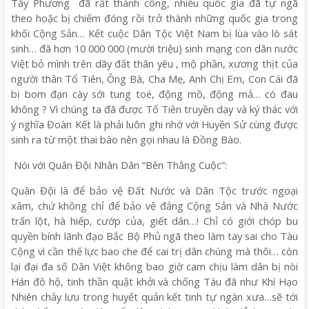
Tây Phương đã rất thành công, nhiều quốc gia đã tự ngã
theo hoặc bị chiếm đóng rồi trở thành những quốc gia trong
khối Cộng Sản… Kết cuộc Dân Tộc Việt Nam bị lùa vào lò sát
sinh… đã hơn 10 000 000 (mười triệu) sinh mạng con dân nước
Việt bỏ mình trên dãy đất thân yêu , mộ phần, xương thịt của
người thân Tổ Tiên, Ông Bà, Cha Mẹ, Anh Chị Em, Con Cái đã
bị bom đạn cày sới tung toé, động mồ, động mả… có đau
không ? Vì chúng ta đã được Tổ Tiên truyền dạy và ký thác với
ý nghĩa Đoàn Kết là phải luôn ghi nhớ với Huyền Sử cùng được
sinh ra từ một thai bào nên gọi nhau là Đồng Bào.
Nói với Quân Đội Nhân Dân “Bên Thắng Cuộc”:
Quân Đội là để bảo vệ Đất Nước và Dân Tộc trước ngoại
xâm, chứ không chỉ để bảo vệ đảng Cộng Sản và Nhà Nước
trấn lột, hà hiếp, cướp của, giết dân…! Chỉ có giới chóp bu
quyền bính lãnh đạo Bắc Bộ Phủ ngã theo làm tay sai cho Tàu
Cộng vì cần thế lực bao che để cai trị dân chúng mà thôi… còn
lại đại đa số Dân Việt không bao giờ cam chịu làm dân bị nòi
Hán đô hộ, tinh thần quật khởi và chống Tàu đã như Khí Hạo
Nhiên chảy lưu trong huyết quản kết tinh tự ngàn xưa…sẽ tới