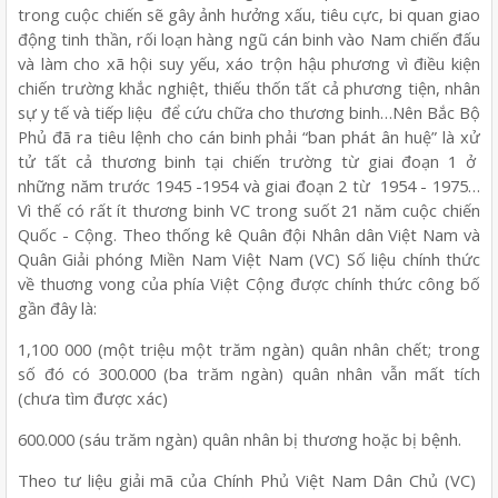
trong cuộc chiến sẽ gây ảnh hưởng xấu, tiêu cực, bi quan giao
động tinh thần, rối loạn hàng ngũ cán binh vào Nam chiến đấu
và làm cho xã hội suy yếu, xáo trộn hậu phương vì điều kiện
chiến trường khắc nghiệt, thiếu thốn tất cả phương tiện, nhân
sự y tế và tiếp liệu để cứu chữa cho thương binh…Nên Bắc Bộ
Phủ đã ra tiêu lệnh cho cán binh phải “ban phát ân huệ” là xử
tử tất cả thương binh tại chiến trường từ giai đoạn 1 ở
những năm trước 1945 -1954 và giai đoạn 2 từ 1954 - 1975…
Vì thế có rất ít thương binh VC trong suốt 21 năm cuộc chiến
Quốc - Cộng. Theo thống kê Quân đội Nhân dân Việt Nam và
Quân Giải phóng Miền Nam Việt Nam (VC) Số liệu chính thức
về thuơng vong của phía Việt Cộng được chính thức công bố
gần đây là:
1,100 000 (một triệu một trăm ngàn) quân nhân chết; trong
số đó có 300.000 (ba trăm ngàn) quân nhân vẫn mất tích
(chưa tìm được xác)
600.000 (sáu trăm ngàn) quân nhân bị thương hoặc bị bệnh.
Theo tư liệu giải mã của Chính Phủ Việt Nam Dân Chủ (VC)