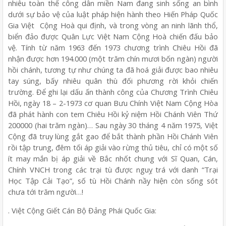
nhiêu toàn thể công dân miền Nam đang sinh sống an bình
dưới sự bảo vệ của luật pháp hiện hành theo Hiến Pháp Quốc
Gia Việt Cộng Hoà qui định, và trong vòng an ninh lãnh thổ,
biển đảo được Quân Lực Việt Nam Cộng Hoà chiến đấu bảo
vệ. Tính từ năm 1963 đến 1973 chương trình Chiêu Hồi đã
nhận được hơn 194.000 (một trăm chín mươi bốn ngàn) người
hồi chánh, tương tự như chúng ta đã hoá giải được bao nhiêu
tay súng, bấy nhiêu quân thù đối phương rời khỏi chiến
trường. Để ghi lại dấu ấn thành công của Chương Trình Chiêu
Hồi, ngày 18 – 2-1973 cơ quan Bưu Chính Việt Nam Cộng Hòa
đã phát hành con tem Chiêu Hồi kỷ niệm Hồi Chánh Viên Thứ
200000 (hai trăm ngàn)… Sau ngày 30 tháng 4 năm 1975, Việt
Cộng đã truy lùng gắt gao để bắt thành phần Hồi Chánh Viên
rồi tập trung, đêm tối áp giải vào rừng thủ tiêu, chỉ có một số
ít may mắn bị áp giải về Bắc nhốt chung với Sĩ Quan, Cán,
Chính VNCH trong các trại tù được nguỵ trá với danh “Trại
Học Tập Cải Tạo”, số tù Hồi Chánh nầy hiện còn sống sót
chưa tới trăm người…!
. Việt Cộng Giết Cán Bộ Đảng Phái Quốc Gia: