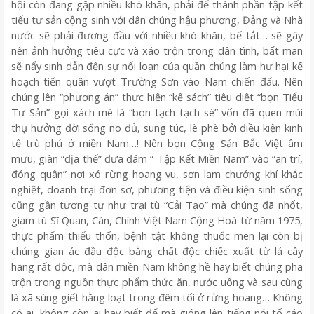
hội còn đang gặp nhiều khó khăn, phải để thành phần tập kết
tiểu tư sản cộng sinh với dân chúng hậu phương, Đảng và Nhà
nước sẽ phải đương đầu với nhiều khó khăn, bế tắt… sẽ gây
nên ảnh hưởng tiêu cực và xáo trộn trong dân tình, bất mãn
sẽ nẩy sinh dẫn đến sự nổi loạn của quần chúng làm hư hại kế
hoạch tiến quân vượt Trường Sơn vào Nam chiến đấu. Nên
chúng lên “phương án” thực hiện “kế sách” tiêu diệt “bọn Tiểu
Tư Sản” gọi xách mé là “bọn tạch tạch sè” vốn đã quen mùi
thụ hưởng đời sống no đủ, sung túc, lè phè bởi điều kiện kinh
tế trù phú ở miền Nam…! Nên bọn Cộng Sản Bắc Việt âm
mưu, giàn “địa thế” đưa đám “ Tập Kết Miền Nam” vào “an trí,
đóng quân” nơi xó rừng hoang vu, sơn lam chướng khí khắc
nghiệt, doanh trại đơn sơ, phương tiện và điều kiện sinh sống
cũng gần tương tự như trại tù “Cải Tạo” mà chúng đã nhốt,
giam tù Sĩ Quan, Cán, Chính Việt Nam Cộng Hoà từ năm 1975,
thực phẩm thiếu thốn, bệnh tật không thuốc men lại còn bị
chúng gian ác đầu độc bằng chất độc chiếc xuất từ lá cây
hang rất độc, mà dân miền Nam không hề hay biết chúng pha
trộn trong nguồn thực phẩm thức ăn, nước uống và sau cùng
là xã súng giết hằng loạt trong đêm tối ở rừng hoang… Không
có ai, không còn ai hay biết để mà gióng lên tiếng nói tố cáo