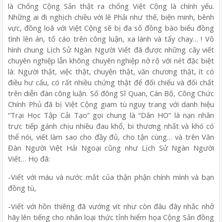
là Chống Cộng Sản thật ra chống Việt Cộng là chính yếu.
Những ai đi nghịch chiều với lẽ Phải như thế, biện minh, bênh
vực, đồng loã với Việt Cộng sẽ bị đa số đồng bào biểu đồng
tình lên án, tố cáo trên công luận, xa lánh và tẩy chay… ! Vô
hình chung Lịch Sử Ngàn Người Viết đã được những cây viết
chuyên nghiệp lẫn không chuyên nghiệp nở rộ với nét đặc biệt
là: Người thật, việc thật, chuyện thật, văn chương thật, ít có
điều hư cấu, có rất nhiều chứng thật để đối chiếu và đối chất
trên diễn đàn công luận. Số đông Sĩ Quan, Cán Bộ, Công Chức
Chính Phủ đã bị Việt Cộng giam tù nguỵ trang với danh hiệu
“Trại Học Tập Cải Tạo” gọi chung là “Dân HO” là nạn nhân
trực tiếp gánh chịu nhiều đau khổ, bi thương nhất và khó có
thể nói, viết làm sao cho đầy đủ, cho tận cùng… và trên Văn
Đàn Người Việt Hải Ngoại cũng như Lịch Sử Ngàn Người
Viết… Họ đã:
-Viết với máu và nước mắt của thận phận chính mình và bạn
đồng tù,
-Viết với hồn thiêng đã vướng vít như còn đâu đây nhắc nhở
hãy lên tiếng cho nhân loại thức tỉnh hiểm họa Cộng Sản đồng