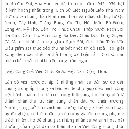
tín đồ Cao Đài, Hoà Hảo kéo dài từ trước năm 1945-1954 thật
là kinh hoàng nhất trong “Lịch Sử Giết Người Giáo Phái Nam
Bộ” do tên hung thần khát máu Trần Văn Giàu chỉ huy từ Qui
Nhơn, Tây Ninh, Trãng Bàng, Củ Chi, Hốc Môn, Bà Điểm,
Long An, Mỹ Tho, Bến Tre, Thục Chiêu, Tháp Mười, Rạch Sõi,
Ba Chúc, Cần Thơ, Vĩnh Long, Sa Đéc, Châu Đốc, Long Xuyên,
Cà Mau,… nhất là ở trại giam Rạch Sõi, đích thân Trần Văn
Giàu giám sát trực tiếp thủ hạ bắt nhốt tín đồ Hoà Hảo, giết
xong đem xác chết ra thả trôi ngoài biển cả…! Con số nạn
nhân chắc chắn phải là trên hàng trăm ngàn.
. Việt Cộng Giết Viên Chức Xã Ấp Việt Nam Cộng Hoà:
Cán bộ viên chức xã ấp là những nhân sự dân sự do dân
chúng trong ấp, trong xã bầu lên để phụ giúp điều hành công
việc hành chánh cho dân cư trong thôn làng, họ không phải là
thành phần chủ lực cầm súng chiến đấu nơi chiến trường.
Nhưng cũng bởi tính cách am tường từng gia thế, sinh hoạt,
nghề nghiệp, cư trú, nhân sự của từng gia đình trong phạm vi
trách nhiệm, họ dễ phát giác những nhân sự và sinh hoạt bất
thường của người dân có thân nhân là Việt Cộng trong thôn