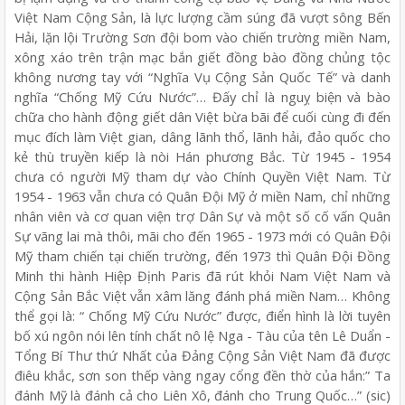
Việt Nam Cộng Sản, là lực lượng cầm súng đã vượt sông Bến
Hải, lặn lội Trường Sơn đội bom vào chiến trường miền Nam,
xông xáo trên trận mạc bắn giết đồng bào đồng chủng tộc
không nương tay với “Nghĩa Vụ Cộng Sản Quốc Tế” và danh
nghĩa “Chống Mỹ Cứu Nước”… Đấy chỉ là nguỵ biện và bào
chữa cho hành động giết dân Việt bừa bãi để cuối cùng đi đến
mục đích làm Việt gian, dâng lãnh thổ, lãnh hải, đảo quốc cho
kẻ thù truyền kiếp là nòi Hán phương Bắc. Từ 1945 - 1954
chưa có người Mỹ tham dự vào Chính Quyền Việt Nam. Từ
1954 - 1963 vẫn chưa có Quân Đội Mỹ ở miền Nam, chỉ những
nhân viên và cơ quan viện trợ Dân Sự và một số cố vấn Quân
Sự vãng lai mà thôi, mãi cho đến 1965 - 1973 mới có Quân Đội
Mỹ tham chiến tại chiến trường, đến 1973 thì Quân Đội Đồng
Minh thi hành Hiệp Định Paris đã rút khỏi Nam Việt Nam và
Cộng Sản Bắc Việt vẫn xâm lăng đánh phá miền Nam… Không
thể gọi là: “ Chống Mỹ Cứu Nước” được, điển hình là lời tuyên
bố xú ngôn nói lên tính chất nô lệ Nga - Tàu của tên Lê Duẩn -
Tổng Bí Thư thứ Nhất của Đảng Cộng Sản Việt Nam đã được
điêu khắc, sơn son thếp vàng ngay cổng đền thờ của hắn:” Ta
đánh Mỹ là đánh cả cho Liên Xô, đánh cho Trung Quốc…” (sic)