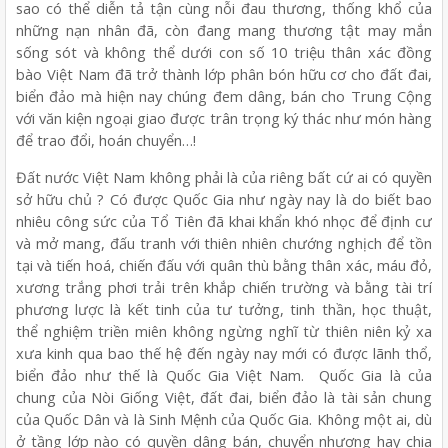
sao có thể diễn tả tận cùng nỗi đau thương, thống khổ của
những nạn nhân đã, còn đang mang thương tật may mắn
sống sót và không thể dưới con số 10 triệu thân xác đồng
bào Việt Nam đã trở thành lớp phân bón hữu cơ cho đất đai,
biển đảo mà hiện nay chúng đem dâng, bán cho Trung Cộng
với văn kiện ngoại giao được trân trọng ký thác như món hàng
để trao đổi, hoán chuyển…!
Đất nước Việt Nam không phải là của riêng bất cứ ai có quyền
sở hữu chủ ? Có được Quốc Gia như ngày nay là do biết bao
nhiêu công sức của Tổ Tiên đã khai khẩn khó nhọc để định cư
và mở mang, đấu tranh với thiên nhiên chướng nghịch để tồn
tại và tiến hoá, chiến đấu với quân thù bằng thân xác, máu đỏ,
xương trắng phơi trải trên khắp chiến trường và bằng tài trí
phương lược là kết tinh của tư tưởng, tinh thần, học thuật,
thể nghiệm triền miên không ngừng nghĩ từ thiên niên kỷ xa
xưa kinh qua bao thế hệ đến ngày nay mới có được lãnh thổ,
biển đảo như thế là Quốc Gia Việt Nam. Quốc Gia là của
chung của Nòi Giống Việt, đất đai, biển đảo là tài sản chung
của Quốc Dân và là Sinh Mệnh của Quốc Gia. Không một ai, dù
ở tầng lớp nào có quyền dâng bán, chuyển nhượng hay chia