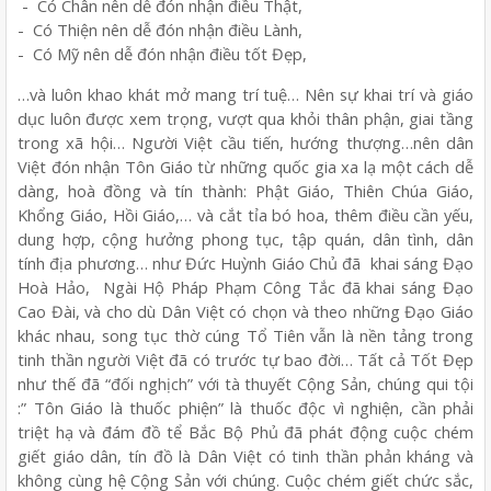
- Có Chân nên dễ đón nhận điều Thật,
- Có Thiện nên dễ đón nhận điều Lành,
- Có Mỹ nên dễ đón nhận điều tốt Đẹp,
…và luôn khao khát mở mang trí tuệ… Nên sự khai trí và giáo
dục luôn được xem trọng, vượt qua khỏi thân phận, giai tầng
trong xã hội… Người Việt cầu tiến, hướng thượng…nên dân
Việt đón nhận Tôn Giáo từ những quốc gia xa lạ một cách dễ
dàng, hoà đồng và tín thành: Phật Giáo, Thiên Chúa Giáo,
Khổng Giáo, Hồi Giáo,… và cắt tỉa bó hoa, thêm điều cần yếu,
dung hợp, cộng hưởng phong tục, tập quán, dân tình, dân
tính địa phương… như Đức Huỳnh Giáo Chủ đã khai sáng Đạo
Hoà Hảo, Ngài Hộ Pháp Phạm Công Tắc đã khai sáng Đạo
Cao Đài, và cho dù Dân Việt có chọn và theo những Đạo Giáo
khác nhau, song tục thờ cúng Tổ Tiên vẫn là nền tảng trong
tinh thần người Việt đã có trước tự bao đời… Tất cả Tốt Đẹp
như thế đã “đối nghịch” với tà thuyết Cộng Sản, chúng qui tội
:” Tôn Giáo là thuốc phiện” là thuốc độc vì nghiện, cần phải
triệt hạ và đám đồ tể Bắc Bộ Phủ đã phát động cuộc chém
giết giáo dân, tín đồ là Dân Việt có tinh thần phản kháng và
không cùng hệ Cộng Sản với chúng. Cuộc chém giết chức sắc,