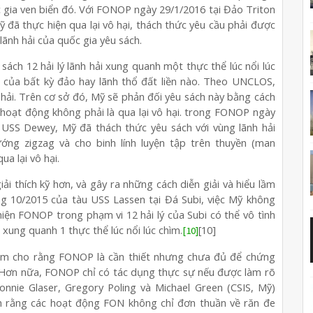
 gia ven biển đó. Với FONOP ngày 29/1/2016 tại Đảo Triton
 đã thực hiện qua lại vô hại, thách thức yêu cầu phải được
lãnh hải của quốc gia yêu sách.
ách 12 hải lý lãnh hải xung quanh một thực thể lúc nổi lúc
 của bất kỳ đảo hay lãnh thổ đất liền nào. Theo UNCLOS,
hải. Trên cơ sở đó, Mỹ sẽ phản đối yêu sách này bằng cách
c hoạt động không phải là qua lại vô hại. trong FONOP ngày
 USS Dewey, Mỹ đã thách thức yêu sách với vùng lãnh hải
ng zigzag và cho binh lính luyện tập trên thuyền (man
a lại vô hại.
i thích kỹ hơn, và gây ra những cách diễn giải và hiểu lầm
ng 10/2015 của tàu USS Lassen tại Đá Subi, việc Mỹ không
hiện FONOP trong phạm vi 12 hải lý của Subi có thể vô tình
xung quanh 1 thực thể lúc nổi lúc chìm.
[10]
[10]
điểm cho rằng FONOP là cần thiết nhưng chưa đủ để chứng
 Hơn nữa, FONOP chỉ có tác dụng thực sự nếu được làm rõ
Bonnie Glaser, Gregory Poling và Michael Green (CSIS, Mỹ)
 rằng các hoạt động FON không chỉ đơn thuần về răn đe