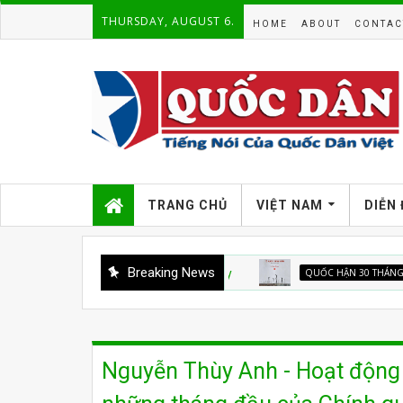
THURSDAY, AUGUST 6.
HOME
ABOUT
CONTAC
TRANG CHỦ
VIỆT NAM
DIỄN
Breaking News
QUỐC HẬN 30 THÁNG 4
Từ 
Nguyễn Thùy Anh - Hoạt động 