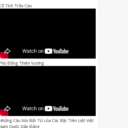
Cổ Tích Trầu Cau
Phù Đổng Thiên Vương
Những Câu Nói Bất Tử của Các Bậc Tiên Liệt Việt
Nam Quốc Dân Đảng