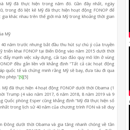
à Mỹ đã thực hiện trong năm đó. Gần đây nhất, ngày
, trong đó liệt kê Mỹ đã thực hiện hoạt động FONOP để
 gia khác nhau trên thế giới mà Mỹ trong khoảng thời gian
của Mỹ
 40 năm trước nhưng bắt đầu thu hút sự chú ý của truyền
ỹ triển khai FONOP tại Biển Đông vào năm 2015 dưới thời
c đẩy mạnh việc xây dựng, cải tạo đảo quy mô lớn ở vùng
FONOP đều gắn liền với khẳng định “Tất cả các hoạt động
háp quốc tế và chứng minh rằng Mỹ sẽ bay, đưa tàu đi qua
cho phép.”
[5]
[5]
ai, Mỹ đã thực hiện 4 hoạt động FONOP dưới thời Obama (1
thời Trump (4 vào năm 2017, 6 năm 2018, 8 năm 2019 và 9
ởng Quốc phòng Esper cũng khẳng định “Mỹ đã thực hiện số
hất trong lịch sử 40 năm của chương trình FON và sẽ duy
 Đông dưới thời Obama và gia tăng nhanh chóng về tần