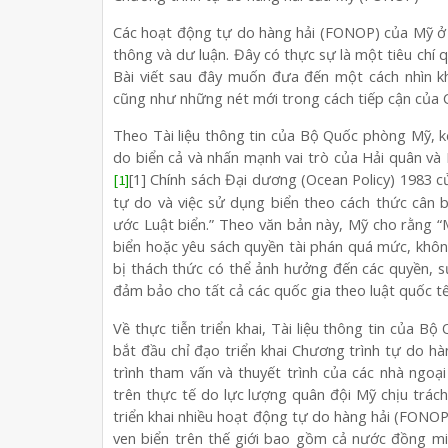
Các hoạt động tự do hàng hải (FONOP) của Mỹ ở
thông và dư luận. Đây có thực sự là một tiêu chí
Bài viết sau đây muốn đưa đến một cách nhìn 
cũng như những nét mới trong cách tiếp cận của C
Theo Tài liệu thông tin của Bộ Quốc phòng Mỹ, kể 
do biển cả và nhấn mạnh vai trò của Hải quân và 
[1] Chính sách Đại dương (Ocean Policy) 1983 c
[1]
tự do và việc sử dụng biển theo cách thức cân 
ước Luật biển.” Theo văn bản này, Mỹ cho rằng “
biển hoặc yêu sách quyền tài phán quá mức, khôn
bị thách thức có thể ảnh hưởng đến các quyền, s
đảm bảo cho tất cả các quốc gia theo luật quốc tế
Về thực tiễn triển khai, Tài liệu thông tin của
bắt đầu chỉ đạo triển khai Chương trình tự do h
trình tham vấn và thuyết trình của các nhà ngoại
trên thực tế do lực lượng quân đội Mỹ chịu trá
triển khai nhiều hoạt động tự do hàng hải (FONOP
ven biển trên thế giới bao gồm cả nước đồng m