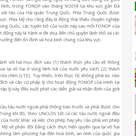
n hình, trong FONOP vào tháng 9/2018 tại khu vực gần Đá
 với tàu của Hải quân Trung Quốc. Phía Trung Quốc được
 vực. Phía Mỹ cho rằng đây là động thái thiếu chuyên nghiệp
Trung Quốc, các tuyên bố của nước này sau mỗi FONOP của
ạt động này là hành vi đe doạ đến chủ quyền lãnh thổ và các
 hưởng đến ổn định và hoà bình chung của khu vực.
h với hai mục đích sau: (1) thách thức yêu cầu về thông
a lại vô hại ở vùng lãnh hải của nước yêu sách; (2) thách
nửa chìm (LTE). Tuy nhiên, trên thực tế, không phải lúc nào
 đích và căn cứ pháp lý cho hoạt động FONOP của mình tại
p lý này đều xuất phát các diễn giải và nhận định của giới
 cầu tàu nước ngoài phải thông báo trước và phải được cho
. Trong khi đó, theo UNCLOS tất cả các tàu nước ngoài đều
i của nước khác và việc cho phép hay yêu cầu phải xin phép
 Mỹ sẽ phản đối bằng cách thực hiện quyền qua lại vô hại
à không làm phương hại đến hoà bình, an ninh của quốc gia