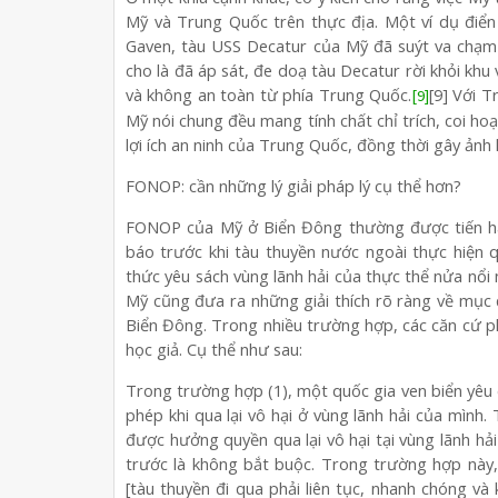
Mỹ và Trung Quốc trên thực địa. Một ví dụ điể
Gaven, tàu USS Decatur của Mỹ đã suýt va chạm
cho là đã áp sát, đe doạ tàu Decatur rời khỏi khu
và không an toàn từ phía Trung Quốc.
[9] Với 
[9]
Mỹ nói chung đều mang tính chất chỉ trích, coi ho
lợi ích an ninh của Trung Quốc, đồng thời gây ảnh
FONOP: cần những lý giải pháp lý cụ thể hơn?
FONOP của Mỹ ở Biển Đông thường được tiến hàn
báo trước khi tàu thuyền nước ngoài thực hiện qu
thức yêu sách vùng lãnh hải của thực thể nửa nổi 
Mỹ cũng đưa ra những giải thích rõ ràng về mục
Biển Đông. Trong nhiều trường hợp, các căn cứ phá
học giả. Cụ thể như sau:
Trong trường hợp (1), một quốc gia ven biển yêu
phép khi qua lại vô hại ở vùng lãnh hải của mình
được hưởng quyền qua lại vô hại tại vùng lãnh hả
trước là không bắt buộc. Trong trường hợp này,
[tàu thuyền đi qua phải liên tục, nhanh chóng v