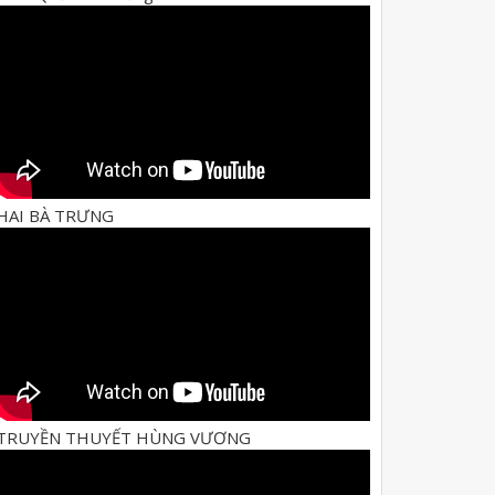
HAI BÀ TRƯNG
TRUYỀN THUYẾT HÙNG VƯƠNG