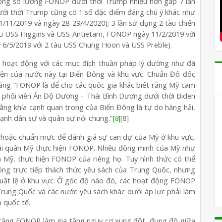
cộng số lượng FONOP dưới thời Trump nhiều hơn gấp 7 lần
ới thời Trump cũng có 1 số đặc điểm đáng chú ý khác như
1/11/2019 và ngày 28-29/4/2020); 3 lần sử dụng 2 tàu chiến
u USS Higgins và USS Antietam, FONOP ngày 11/2/2019 với
6/5/2019 với 2 tàu USS Chung Hoon và USS Preble).
 hoạt động với các mục đích thuần pháp lý dường như đã
iện của nước này tại Biển Đông và khu vực. Chuẩn Đô đốc
rằng “FONOP là để cho các quốc gia khác biết rằng Mỹ cam
ều phối viên Ấn Độ Dương - Thái Bình Dương dưới thời Biden
ằng khía cạnh quan trọng của Biển Đông là tự do hàng hải,
cạnh dân sự và quân sự nói chung.”
[8]
[8]
í hoặc chuẩn mực để đánh giá sự can dự của Mỹ ở khu vực,
 Hải quân Mỹ thực hiện FONOP. Nhiều đồng minh của Mỹ như
a Mỹ, thực hiện FONOP của riêng họ. Tuy hình thức có thể
ng trực tiếp thách thức yêu sách của Trung Quốc, nhưng
 luật lệ ở khu vực. Ở góc độ nào đó, các hoạt động FONOP
rung Quốc và các nước yêu sách khác dưới áp lực phải làm
 quốc tế.
ỹ tăng FONOP làm gia tăng nguy cơ xung đột, đụng độ giữa