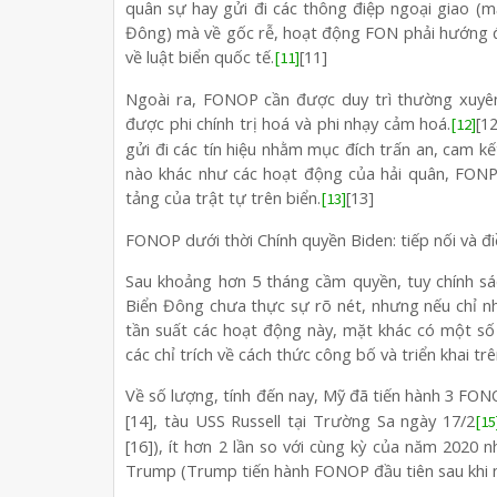
quân sự hay gửi đi các thông điệp ngoại giao (mặ
Đông) mà về gốc rễ, hoạt động FON phải hướng đ
về luật biển quốc tế.
[11]
[11]
Ngoài ra, FONOP cần được duy trì thường xuyê
được phi chính trị hoá và phi nhạy cảm hoá.
[1
[12]
gửi đi các tín hiệu nhằm mục đích trấn an, cam kết
nào khác như các hoạt động của hải quân, FONP 
tảng của trật tự trên biển.
[13]
[13]
FONOP dưới thời Chính quyền Biden: tiếp nối và đi
Sau khoảng hơn 5 tháng cầm quyền, tuy chính s
Biển Đông chưa thực sự rõ nét, nhưng nếu chỉ n
tần suất các hoạt động này, mặt khác có một số
các chỉ trích về cách thức công bố và triển khai trê
Về số lượng, tính đến nay, Mỹ đã tiến hành 3 FON
[14], tàu USS Russell tại Trường Sa ngày 17/2
[15
[16]), ít hơn 2 lần so với cùng kỳ của năm 202
Trump (Trump tiến hành FONOP đầu tiên sau khi 