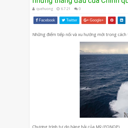
những tháng đầu của Chính q
quehuong
6.7.21
0
Facebook
Twitter
Google+
Những điểm tiếp nối và xu hướng mới trong cách t
Chương trình tự do hàng hải của Mỹ (FONOP)