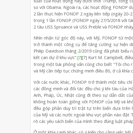
suất của hoạt động này dưới thời Trump, tổng 
so với Obama. Ngoài ra, các hoạt động FONOP dư
2 lần thực hiện FONOP 2 ngày liên tiếp (ngày 20-2
trong 1 lần FONOP (FONOP ngày 27/5/2018 với tà
2 tàu USS Spruance và USS Preble và FONOP nhày 
Nhìn nhận từ góc độ này, với Mỹ, FONOP từ một
trở thành một công cụ để tăng cường sự hiện d
Philip Davidson tháng 2/2019 cũng đã phát biểu 
kết can dự ở khu vực”.
[7] Kurt M. Campbell, đi
[7]
trong một bài phỏng vấn cũng cho biết “Tôi cho r
và Mỹ cần tiếp tục chứng minh điều đó, ở cả khía 
Với các nước khác, FONOP trở thành một tiêu ch
các đồng minh và đối tác đều chú ý khi tàu của
Anh, Pháp, Úc, Nhật cũng đi theo sự dẫn dắt củ
không hoàn toàn giống với FONOP của Mỹ và khô
đều góp phần duy trì trật tự trên biển dựa trên
của Mỹ và các nước ngoài khu vực phần nào đặt T
rõ các yêu sách biển của mình theo đúng luật pháp
Ở một khía cạnh khác, có ý kiến cho rằng việc M