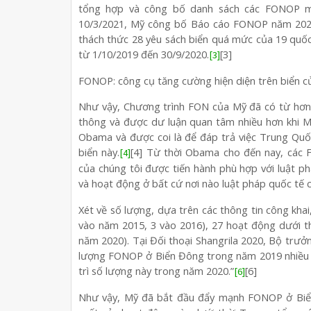
tổng hợp và công bố danh sách các FONOP m
10/3/2021, Mỹ công bố Báo cáo FONOP năm 2020
thách thức 28 yêu sách biển quá mức của 19 quốc
từ 1/10/2019 đến 30/9/2020.
[3]
[3]
FONOP: công cụ tăng cường hiện diện trên biển 
Như vậy, Chương trình FON của Mỹ đã có từ hơn
thông và được dư luận quan tâm nhiều hơn khi M
Obama và được coi là để đáp trả việc Trung Quố
biển này.
[4] Từ thời Obama cho đến nay, các 
[4]
của chúng tôi được tiến hành phù hợp với luật p
và hoạt động ở bất cứ nơi nào luật pháp quốc tế 
Xét về số lượng, dựa trên các thông tin công kh
vào năm 2015, 3 vào 2016), 27 hoạt động dưới 
năm 2020). Tại Đối thoại Shangrila 2020, Bộ trư
lượng FONOP ở Biển Đông trong năm 2019 nhiều n
trì số lượng này trong năm 2020.”
[6]
[6]
Như vậy, Mỹ đã bắt đầu đẩy mạnh FONOP ở Biển