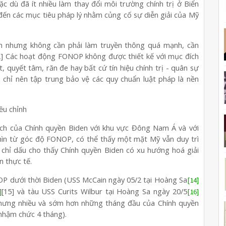
c dù đã ít nhiều làm thay đổi môi trường chính trị ở Biển
ến các mục tiêu pháp lý nhằm củng cố sự diễn giải của Mỹ
n nhưng không cần phải làm truyền thông quá mạnh, cần
2] Các hoạt động FONOP không được thiết kế với mục đích
, quyết tâm, răn đe hay bất cứ tín hiệu chính trị - quân sự
chỉ nên tập trung bảo vệ các quy chuẩn luật pháp là nền
ều chỉnh
ách của Chính quyền Biden với khu vực Đông Nam Á và với
hìn từ góc độ FONOP, có thể thấy một mặt Mỹ vẫn duy trì
 chỉ dấu cho thấy Chính quyền Biden có xu hướng hoá giải
n thực tế.
OP dưới thời Biden (USS McCain ngày 05/2 tại Hoàng Sa
[14]
[15] và tàu USS Curits Wilbur tại Hoàng Sa ngày 20/5
]
[16]
0 nhưng nhiều và sớm hơn những tháng đầu của Chính quyền
nhậm chức 4 tháng).