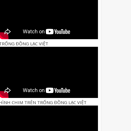
TRỐNG ĐỒNG LẠC VIỆT
HÌNH CHIM TRÊN TRỐNG ĐỒNG LẠC VIỆT