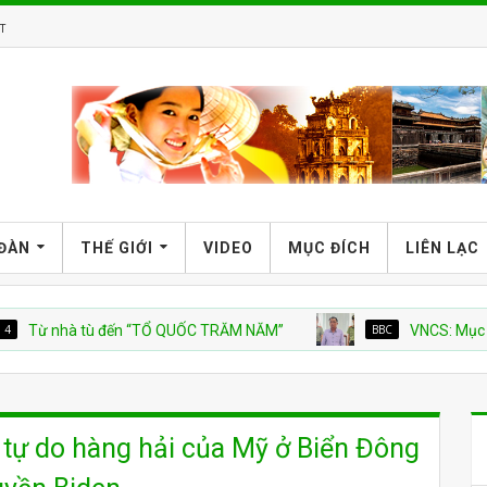
T
 ĐÀN
THẾ GIỚI
VIDEO
MỤC ĐÍCH
LIÊN LẠC
nhà tù đến “TỔ QUỐC TRĂM NĂM”
BBC
VNCS: Mục sư người
tự do hàng hải của Mỹ ở Biển Đông