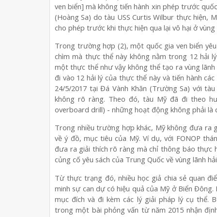
ven biển] mà không tiến hành xin phép trước quốc
(Hoàng Sa) do tàu USS Curtis Wilbur thực hiện, Mỹ
cho phép trước khi thực hiện qua lại vô hại ở vùng 
Trong trường hợp (2), một quốc gia ven biển yêu s
chìm mà thực thể này không nằm trong 12 hải lý
một thực thể như vậy không thể tạo ra vùng lãnh 
đi vào 12 hải lý của thực thể này và tiến hành cá
24/5/2017 tại Đá Vành Khăn (Trường Sa) với tàu
không rõ ràng. Theo đó, tàu Mỹ đã đi theo hướ
overboard drill) - những hoạt động không phải là qu
Trong nhiều trường hợp khác, Mỹ không đưa ra giả
về ý đồ, mục tiêu của Mỹ. Ví dụ, với FONOP thá
đưa ra giải thích rõ ràng mà chỉ thông báo thực 
củng cố yêu sách của Trung Quốc về vùng lãnh hải 
Từ thực trạng đó, nhiều học giả chia sẻ quan 
minh sự can dự có hiệu quả của Mỹ ở Biển Đông.
mục đích và đi kèm các lý giải pháp lý cụ thể. 
trong một bài phỏng vấn từ năm 2015 nhận định