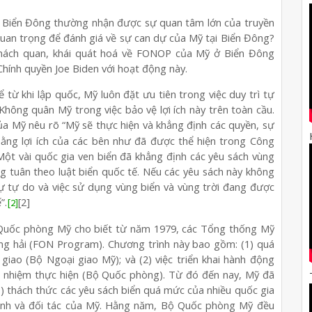
 Biển Đông thường nhận được sự quan tâm lớn của truyền
 quan trọng để đánh giá về sự can dự của Mỹ tại Biển Đông?
khách quan, khái quát hoá về FONOP của Mỹ ở Biển Đông
hính quyền Joe Biden với hoạt động này.
từ khi lập quốc, Mỹ luôn đặt ưu tiên trong việc duy trì tự
Không quân Mỹ trong việc bảo vệ lợi ích này trên toàn cầu.
ủa Mỹ nêu rõ “Mỹ sẽ thực hiện và khẳng định các quyền, sự
bằng lợi ích của các bên như đã được thể hiện trong Công
Một vài quốc gia ven biển đã khẳng định các yêu sách vùng
g tuân theo luật biển quốc tế. Nếu các yêu sách này không
ự tự do và việc sử dụng vùng biển và vùng trời đang được
”.
[2]
[2]
 Bộ Quốc phòng Mỹ cho biết từ năm 1979, các Tổng thống Mỹ
àng hải (FON Program). Chương trình này bao gồm: (1) quá
 giao (Bộ Ngoại giao Mỹ); và (2) việc triển khai hành động
ch nhiệm thực hiện (Bộ Quốc phòng). Từ đó đến nay, Mỹ đã
) thách thức các yêu sách biển quá mức của nhiều quốc gia
inh và đối tác của Mỹ. Hằng năm, Bộ Quốc phòng Mỹ đều