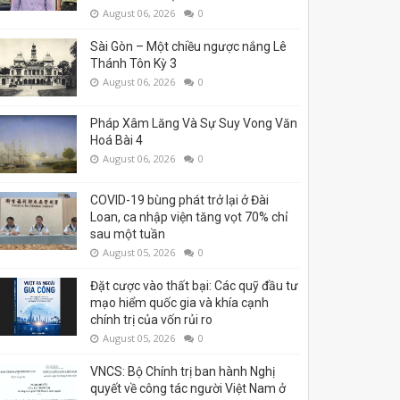
August 06, 2026
0
Sài Gòn – Một chiều ngược nắng Lê
Thánh Tôn Kỳ 3
August 06, 2026
0
Pháp Xâm Lăng Và Sự Suy Vong Văn
Hoá Bài 4
August 06, 2026
0
COVID-19 bùng phát trở lại ở Đài
Loan, ca nhập viện tăng vọt 70% chỉ
sau một tuần
August 05, 2026
0
Đặt cược vào thất bại: Các quỹ đầu tư
mạo hiểm quốc gia và khía cạnh
chính trị của vốn rủi ro
August 05, 2026
0
VNCS: Bộ Chính trị ban hành Nghị
quyết về công tác người Việt Nam ở