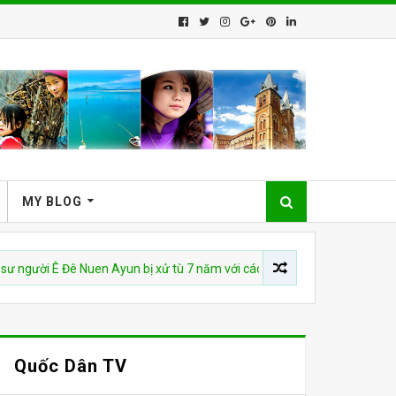
MY BLOG
 Ê Đê Nuen Ayun bị xử tù 7 năm với cáo buộc 'phá hoại đoàn kết dân tộc
Quốc Dân TV