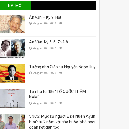
BÀI MỚI
Án văn – Kỳ 9. Hết
August 06, 2026
0
Án Văn: Kỳ 5, 6, 7 và 8
August 06, 2026
0
Tưởng nhớ Giáo sư Nguyễn Ngọc Huy
August 06, 2026
0
Từ nhà tù đến “TỔ QUỐC TRĂM
NĂM”
August 06, 2026
0
VNCS: Mục sư người Ê Đê Nuen Ayun
bị xử tù 7 năm với cáo buộc 'phá hoại
đoàn kết dân tộc'