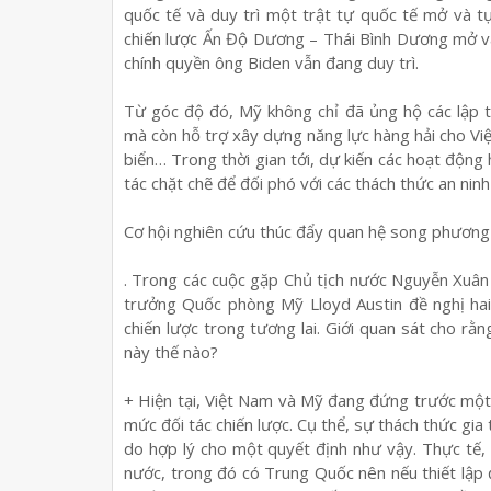
quốc tế và duy trì một trật tự quốc tế mở và t
chiến lược Ấn Độ Dương – Thái Bình Dương mở và
chính quyền ông Biden vẫn đang duy trì.
Từ góc độ đó, Mỹ không chỉ đã ủng hộ các lập t
mà còn hỗ trợ xây dựng năng lực hàng hải cho Việt
biển… Trong thời gian tới, dự kiến các hoạt động 
tác chặt chẽ để đối phó với các thách thức an nin
Cơ hội nghiên cứu thúc đẩy quan hệ song phương
. Trong các cuộc gặp Chủ tịch nước Nguyễn Xuân
trưởng Quốc phòng Mỹ Lloyd Austin đề nghị hai
chiến lược trong tương lai. Giới quan sát cho rằ
này thế nào?
+ Hiện tại, Việt Nam và Mỹ đang đứng trước một
mức đối tác chiến lược. Cụ thể, sự thách thức gi
do hợp lý cho một quyết định như vậy. Thực tế, V
nước, trong đó có Trung Quốc nên nếu thiết lập đ