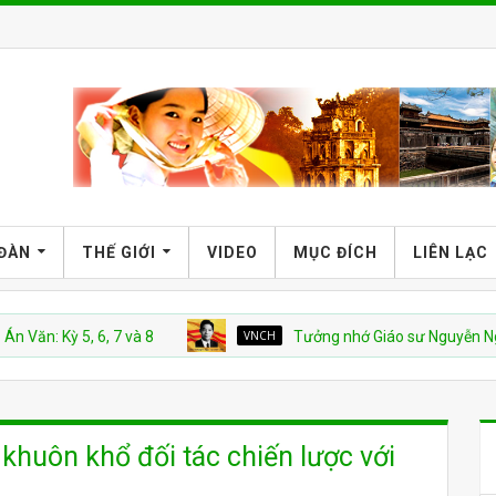
 ĐÀN
THẾ GIỚI
VIDEO
MỤC ĐÍCH
LIÊN LẠC
Kỳ 5, 6, 7 và 8
VNCH
Tưởng nhớ Giáo sư Nguyễn Ngọc Huy
 khuôn khổ đối tác chiến lược với