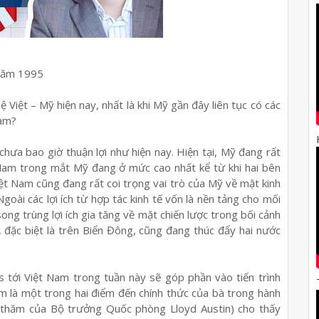
 năm 1995
 Việt – Mỹ hiện nay, nhất là khi Mỹ gần đây liên tục có các
Nam?
hưa bao giờ thuận lợi như hiện nay. Hiện tại, Mỹ đang rất
t Nam trong mắt Mỹ đang ở mức cao nhất kể từ khi hai bên
ệt Nam cũng đang rất coi trọng vai trò của Mỹ về mặt kinh
goài các lợi ích từ hợp tác kinh tế vốn là nền tảng cho mối
g trùng lợi ích gia tăng về mặt chiến lược trong bối cảnh
, đặc biệt là trên Biển Đông, cũng đang thúc đẩy hai nước
tới Việt Nam trong tuần này sẽ góp phần vào tiến trình
m là một trong hai điểm đến chính thức của bà trong hành
ến thăm của Bộ trưởng Quốc phòng Lloyd Austin) cho thấy