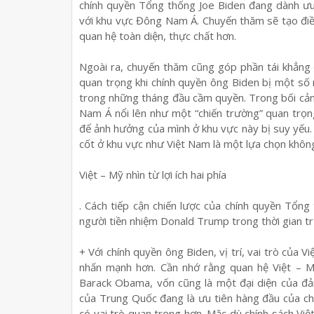
chính quyền Tổng thống Joe Biden đang dành ưu
với khu vực Đông Nam Á. Chuyến thăm sẽ tạo điều 
quan hệ toàn diện, thực chất hơn.
Ngoài ra, chuyến thăm cũng góp phần tái khẳng 
quan trọng khi chính quyền ông Biden bị một số 
trong những tháng đầu cầm quyền. Trong bối cản
Nam Á nổi lên như một “chiến trường” quan trọn
để ảnh hưởng của mình ở khu vực này bị suy yếu.
cốt ở khu vực như Việt Nam là một lựa chọn khôn
Việt – Mỹ nhìn từ lợi ích hai phía
. Cách tiếp cận chiến lược của chính quyền Tổng
người tiền nhiệm Donald Trump trong thời gian t
+ Với chính quyền ông Biden, vị trí, vai trò củ
nhấn mạnh hơn. Cần nhớ rằng quan hệ Việt – 
Barack Obama, vốn cũng là một đại diện của đản
của Trung Quốc đang là ưu tiên hàng đầu của c
có vai trò quan trọng hơn. Mặc dù chính sách Việ