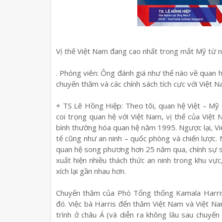
Vị thế Việt Nam đang cao nhất trong mắt Mỹ từ
. Phóng viên: Ông đánh giá như thế nào về quan hệ
chuyến thăm và các chính sách tích cực với Việt 
+ TS Lê Hồng Hiệp: Theo tôi, quan hệ Việt – Mỹ c
coi trọng quan hệ với Việt Nam, vị thế của Việ
bình thường hóa quan hệ năm 1995. Ngược lại, Vi
tế cũng như an ninh – quốc phòng và chiến lược. N
quan hệ song phương hơn 25 năm qua, chính sự son
xuất hiện nhiều thách thức an ninh trong khu vực
xích lại gần nhau hơn.
Chuyến thăm của Phó Tổng thống Kamala Harris 
đó. Việc bà Harris đến thăm Việt Nam và Việt Na
trình ở châu Á (và diễn ra không lâu sau chuy