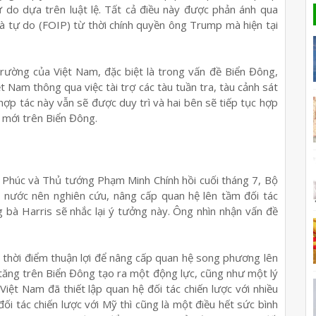
ự do dựa trên luật lệ. Tất cả điều này được phản ánh qua
 tự do (FOIP) từ thời chính quyền ông Trump mà hiện tại
rường của Việt Nam, đặc biệt là trong vấn đề Biển Đông,
 Nam thông qua việc tài trợ các tàu tuần tra, tàu cảnh sát
hợp tác này vẫn sẽ được duy trì và hai bên sẽ tiếp tục hợp
h mới trên Biển Đông.
 Phúc và Thủ tướng Phạm Minh Chính hồi cuối tháng 7, Bộ
 nước nên nghiên cứu, nâng cấp quan hệ lên tầm đối tác
ng bà Harris sẽ nhắc lại ý tưởng này. Ông nhìn nhận vấn đề
 thời điểm thuận lợi để nâng cấp quan hệ song phương lên
a tăng trên Biển Đông tạo ra một động lực, cũng như một lý
iệt Nam đã thiết lập quan hệ đối tác chiến lược với nhiều
ối tác chiến lược với Mỹ thì cũng là một điều hết sức bình