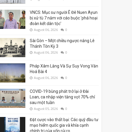
VNCS: Mục sư người Ê Đê Nuen Ayun
bị xử tù 7 năm với cáo buộc 'phá hoại
đoàn kết dân tộc'
August 06, 2026
0
Sài Gòn – Một chiều ngược nắng Lê
Thánh Tôn Kỳ 3
August 06, 2026
0
Pháp Xâm Lăng Và Sự Suy Vong Văn
Hoá Bài 4
August 06, 2026
0
COVID-19 bùng phát trở lại ở Đài
Loan, ca nhập viện tăng vọt 70% chỉ
sau một tuần
August 05, 2026
0
Đặt cược vào thất bại: Các quỹ đầu tư
mạo hiểm quốc gia và khía cạnh
chính trị của vốn rủi ro