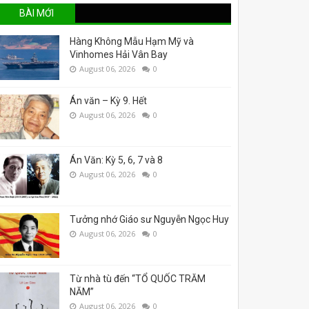
BÀI MỚI
Hàng Không Mẫu Hạm Mỹ và
Vinhomes Hải Vân Bay
August 06, 2026
0
Án văn – Kỳ 9. Hết
August 06, 2026
0
Án Văn: Kỳ 5, 6, 7 và 8
August 06, 2026
0
Tưởng nhớ Giáo sư Nguyễn Ngọc Huy
August 06, 2026
0
Từ nhà tù đến “TỔ QUỐC TRĂM
NĂM”
August 06, 2026
0