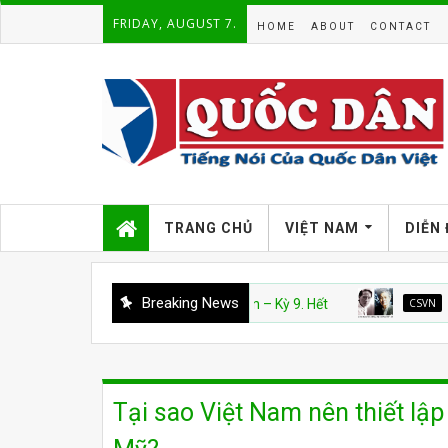
FRIDAY, AUGUST 7.
HOME
ABOUT
CONTACT
TRANG CHỦ
VIỆT NAM
DIỄN
Breaking News
CSVN
Án văn – Kỳ 9. Hết
CSVN
Án Văn: 
Tại sao Việt Nam nên thiết lập