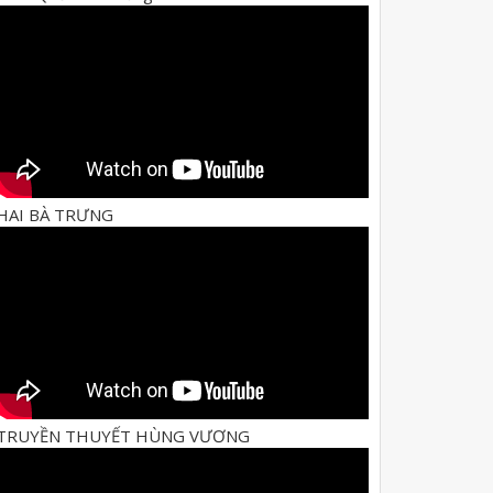
HAI BÀ TRƯNG
TRUYỀN THUYẾT HÙNG VƯƠNG