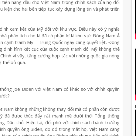
 tiên hàng đầu cho Việt Nam trong chính sách của họ đối
kiện cho hai bên tiếp tục xây dựng lòng tin và phát triển
định cam kết của Mỹ đối với khu vực. Điều này có ý nghĩa
nhà phân tích cho là đã có phần lơ là khu vực Đông Nam Á
h cạnh tranh Mỹ – Trung Quốc ngày càng quyết liệt, Đông
g định hình kết cục của cuộc cạnh tranh đó. Mỹ không thể
 Chính vì vậy, tăng cường hợp tác với những quốc gia nòng
g thể bỏ qua.
 thống Joe Biden với Việt Nam có khác so với chính quyền
rước?
a Việt Nam không những không thay đổi mà có phần còn được
Mỹ đã được thúc đẩy rất mạnh mẽ dưới thời Tổng thống
g Dân chủ. Hiện tại, đối phó với chính sách bành trướng
hính quyền ông Biden, do đó trong mắt họ, Việt Nam càng
t Nam của chính quyền ông Biden nhìn chung tiếp nối chính