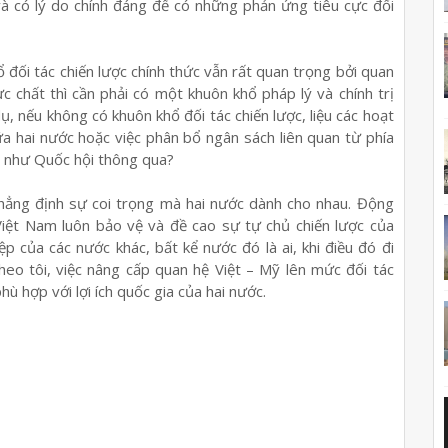
và có lý do chính đáng để có những phản ứng tiêu cực đối
ổ đối tác chiến lược chính thức vẫn rất quan trọng bởi quan
 chất thì cần phải có một khuôn khổ pháp lý và chính trị
ụ, nếu không có khuôn khổ đối tác chiến lược, liệu các hoạt
a hai nước hoặc việc phân bổ ngân sách liên quan từ phía
ỹ như Quốc hội thông qua?
g khẳng định sự coi trọng mà hai nước dành cho nhau. Động
 Việt Nam luôn bảo vệ và đề cao sự tự chủ chiến lược của
p của các nước khác, bất kể nước đó là ai, khi điều đó đi
 theo tôi, việc nâng cấp quan hệ Việt – Mỹ lên mức đối tác
hù hợp với lợi ích quốc gia của hai nước.