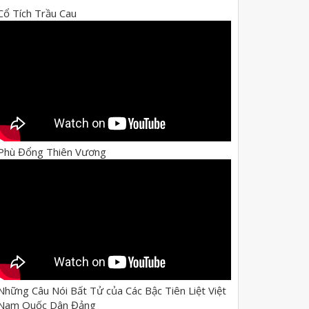
Cổ Tích Trầu Cau
Phù Đổng Thiên Vương
Những Câu Nói Bất Tử của Các Bậc Tiên Liệt Việt
Nam Quốc Dân Đảng