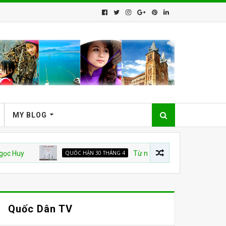
MY BLOG
QUỐC HẬN 30 THÁNG 4
Từ nhà tù đến “TỔ QUỐC TRĂM NĂM”
Quốc Dân TV