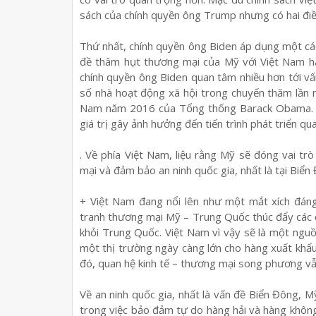
sách của chính quyền ông Trump nhưng có hai điề
Thứ nhất, chính quyền ông Biden áp dụng một cách
đề thâm hụt thương mại của Mỹ với Việt Nam ha
chính quyền ông Biden quan tâm nhiều hơn tới vấn
số nhà hoạt động xã hội trong chuyến thăm lần 
Nam năm 2016 của Tổng thống Barack Obama. Tu
giá trị gây ảnh hưởng đến tiến trình phát triển q
. Về phía Việt Nam, liệu rằng Mỹ sẽ đóng vai trò
mại và đảm bảo an ninh quốc gia, nhất là tại Biển
+ Việt Nam đang nổi lên như một mắt xích đáng
tranh thương mại Mỹ – Trung Quốc thúc đẩy các 
khỏi Trung Quốc. Việt Nam vì vậy sẽ là một ngu
một thị trường ngày càng lớn cho hàng xuất khẩ
đó, quan hệ kinh tế – thương mại song phương vẫn
Về an ninh quốc gia, nhất là vấn đề Biển Đông, Mỹ 
trong việc bảo đảm tự do hàng hải và hàng không,