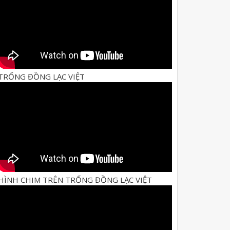
TRỐNG ĐỒNG LẠC VIỆT
HÌNH CHIM TRÊN TRỐNG ĐỒNG LẠC VIỆT