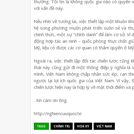
thường. Tôi tin là không quốc gia nào có quyền 
với vấn đề này.
Nếu nhìn về tương lai, việc thiết lập một khuôn kh
hệ song phương muốn phát triển suôn sẻ và thực
chính thức, một sự “chính danh” để làm cơ sở. Ví d
động hợp tác an ninh – quốc phòng thực chất giữ
Mỹ, liệu có được các cơ quan có thẩm quyền ở M
Ngoài ra, việc thiết lập đối tác chiến lược cũn
thái này cũng gửi đi một thông điệp ý nghĩa là
mình, Việt Nam không chấp nhận sức ép, can thiệ
ngược lại lợi ích quốc gia của Việt Nam. Vì vậy,
chiến lược hiện nay là hợp lý về mặt thời điểm và p
. Xin cám ơn ông.
http://nghiencuuquocte
TAGS:
CHÍNH TRỊ
HOA KỲ
VIỆT NAM