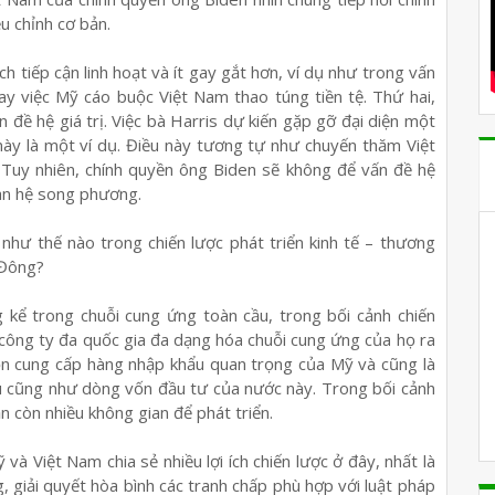
u chỉnh cơ bản.
 tiếp cận linh hoạt và ít gay gắt hơn, ví dụ như trong vấn
y việc Mỹ cáo buộc Việt Nam thao túng tiền tệ. Thứ hai,
 đề hệ giá trị. Việc bà Harris dự kiến gặp gỡ đại diện một
này là một ví dụ. Điều này tương tự như chuyến thăm Việt
y nhiên, chính quyền ông Biden sẽ không để vấn đề hệ
uan hệ song phương.
 như thế nào trong chiến lược phát triển kinh tế – thương
 Đông?
 kể trong chuỗi cung ứng toàn cầu, trong bối cảnh chiến
công ty đa quốc gia đa dạng hóa chuỗi cung ứng của họ ra
ồn cung cấp hàng nhập khẩu quan trọng của Mỹ và cũng là
u cũng như dòng vốn đầu tư của nước này. Trong bối cảnh
 còn nhiều không gian để phát triển.
và Việt Nam chia sẻ nhiều lợi ích chiến lược ở đây, nhất là
 giải quyết hòa bình các tranh chấp phù hợp với luật pháp