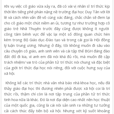
Khi vụ việc cô giáo vừa xảy ra, đã có vài vị nhân sĩ trí thức kịp
thời lên tiếng phê phán nặng nề trường đại học Duy Tân với lời
lẽ và cách nhìn vấn đề vô cùng xác đáng, chắc chắn sẽ đem lại
cho cô giáo một chút niềm an ủi, tương tự như trường hợp cô
giáo trẻ Nhã Thuyên trước đây cũng được không ít người
công tâm bênh vực để vặc lại một số đông quan chức hèn
kém trong Bộ Giáo dục-Đào tạo và trong cái gọi là Hội đồng
lý luận trung ương. Nhưng ở đây, tôi không muốn đi sâu vào
câu chuyện cô giáo, anh sinh viên và cái tập thể BGH đáng đào
đất đổ đi kia, vì anh em đã nói khá đủ rồi, mà muốn đề cập
trách nhiệm/ vai trò của phần tử trí thức nói chung và đặc biệt
của giới trí thức đại học nói riêng, đối với cuộc hưng suy của
xã hội.
Không kể các trí thức nhà văn nhà báo nhà khoa học, nếu đã
thầy giáo đại học thì đương nhiên phải được xã hội coi là trí
thức rồi, thậm chí còn là nơi tập trung của phần tử trí thức
tinh hoa nữa là khác. Đó là nơi đại diện cao nhất nền học thuật
của một quốc gia, cũng là cái nôi sản sinh ra những tư tưởng
cải cách thúc đẩy tiến bộ xã hội. Nhưng xét kỹ suốt khoảng