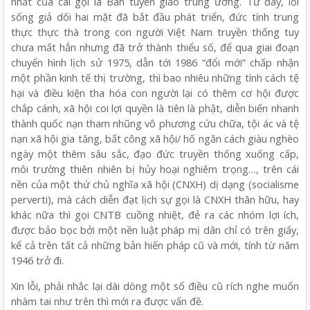
nhất của cái gọi là Ban tuyên giáo trung ương. Từ đây, lối
sống giả dối hai mặt đã bắt đầu phát triển, đức tính trung
thực thực thà trong con người Việt Nam truyền thống tuy
chưa mất hẳn nhưng đã trở thành thiểu số, để qua giai đoạn
chuyển hình lịch sử 1975, dẫn tới 1986 “đổi mới” chấp nhận
một phần kinh tế thị trường, thì bao nhiêu những tính cách tệ
hại và điều kiện tha hóa con người lại có thêm cơ hội được
chắp cánh, xã hội coi lợi quyền là tiên là phật, diễn biến nhanh
thành quốc nạn tham nhũng vô phương cứu chữa, tội ác và tệ
nạn xã hội gia tăng, bất công xã hội/ hố ngăn cách giàu nghèo
ngày một thêm sâu sắc, đạo đức truyền thống xuống cấp,
môi trường thiên nhiên bị hủy hoại nghiêm trọng…, trên cái
nền của một thứ chủ nghĩa xã hội (CNXH) dị dạng (socialisme
perverti), mà cách diễn đạt lịch sự gọi là CNXH thân hữu, hay
khác nữa thì gọi CNTB cuồng nhiệt, đẻ ra các nhóm lợi ích,
được bảo bọc bởi một nền luật pháp mị dân chỉ có trên giấy,
kể cả trên tất cả những bản hiến pháp cũ và mới, tính từ năm
1946 trở đi.
Xin lỗi, phải nhắc lại dài dòng một số điều cũ rích nghe muốn
nhàm tai như trên thì mới ra được vấn đề.