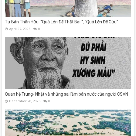
Tư Bản Thân Hữu: “Quá Lớn Để Thất Bại “, "Quá Lớn Để Cứu”
April 27, 2026
0
Quan hệ Trung- Nhật và những sai lầm bán nước của người CSVN
December 20, 2025
0