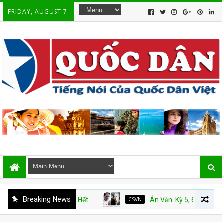
FRIDAY, AUGUST 7.
Breaking News
CSVN
Án Văn: Kỳ 5, 6, 7 và 8