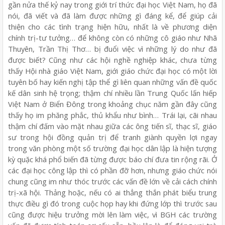
gần nửa thế kỷ nay trong giới trí thức đại học Việt Nam, họ đã
nói, đã viết và đã làm được những gì đáng kể, để giúp cải
thiện cho các tình trạng hiện hữu, nhất là về phương diện
chính trị-tư tưởng… để không còn có những cô giáo như Nhã
Thuyên, Trần Thị Thơ… bị đuổi việc vì những lý do như đã
được biết? Cũng như các hội nghề nghiệp khác, chưa từng
thấy Hội nhà giáo Việt Nam, giới giáo chức đại học có một lời
tuyên bố hay kiến nghị tập thể gì liên quan những vấn đề quốc
kế dân sinh hệ trọng; thậm chí nhiều lần Trung Quốc lấn hiếp
Việt Nam ở Biển Đông trong khoảng chục năm gần đây cũng
thấy họ im phăng phắc, thủ khẩu như bình… Trái lại, cãi nhau
thậm chí đấm vào mặt nhau giữa các ông tiến sĩ, thạc sĩ, giáo
sư trong hội đồng quản trị để tranh giành quyền lợi ngay
trong văn phòng một số trường đại học dân lập là hiện tượng
kỳ quặc khá phổ biến đã từng được báo chí đưa tin rộng rãi. Ở
các đại học công lập thì có phần đỡ hơn, nhưng giáo chức nói
chung cũng im như thóc trước các vấn đề lớn về cải cách chính
trị-xã hội. Thảng hoặc, nếu có ai thẳng thắn phát biểu trung
thực điều gì đó trong cuộc họp hay khi đứng lớp thì trước sau
cũng được hiệu trưởng mời lên làm việc, vì BGH các trường