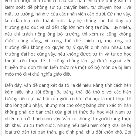
vốn đã được tính toán cơ cấu sẵn, bầu lên là để đóng vai trò
kiểm soát đề phòng sự tự chuyển biến, tự chuyển hóa… về
mặt tư tưởng, hành vi của các nhân viên cấp dưới. Cứ như vậy,
kéo dần lên trên thành một dây hệ thống cho tới ông bộ
trưởng giáo dục và cả đến cấp lớn hơn ông ta nữa. Tuy nhiên,
nếu chỉ trách riêng ông bộ trưởng thì xem ra cũng không
được công bằng, vì trong thể chế chính trị, mọi ông bộ
trưởng đều không có quyền tự ý quyết định như nhau. Các
trường đại học cũng vậy, nếu không được tự trị và tự do học
thuật trên thực tế thì cũng chẳng làm gì được ngoài việc
truyền thụ đơn thuần kiến thức mà một số bộ môn đã bị làm
méo mó đi vì chủ nghĩa giáo điều.
Đến đây, vấn đề đang xét đã tỏ ra dễ hiểu. Rằng tính cách hèn
kém hiểu như tội đồng lõa bằng thái độ thờ ơ với các hiện
tượng tiêu cực xã hội của giới trí thức đại học là một thực tế
khó lòng phủ nhận, nhưng nói cho công bằng chính xác thì hẳn
không phải do bản chất của giới trí thức đại học Việt Nam tự
nhiên nó trở thành như vậy. Vẫn có không ít người trung thực
khí khái, ưu tư thời cuộc, nhưng nếu biểu hiện công khai sẽ bị
loại trừ dẫn tới bản thân, gia đình phải chịu đời khốn khổ. Bởi