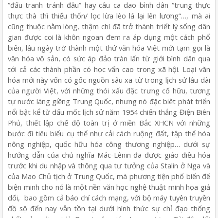
“đấu tranh tránh đâu” hay câu ca dao bình dân “trung thực
thực thà thì thiếu thốn/ lọc lừa lèo lá lại lên lương”…, mà ai
cũng thuộc nằm lòng, thậm chí đã trở thành triết lý sống dân
gian được coi là khôn ngoan đem ra áp dụng một cách phổ
biến, lâu ngày trở thành một thứ văn hóa Việt mới tạm gọi là
văn hóa vô sản, có sức áp đảo tràn lấn từ giới bình dân qua
tới cả các thành phần có học vấn cao trong xã hội. Loại văn
hóa mới này vốn có gốc nguồn sâu xa từ trong lịch sử lâu dài
của người Việt, với những thói xấu đặc trưng cố hữu, tương
tự nước láng giềng Trung Quốc, nhưng nó đặc biệt phát triển
nổi bật kể từ dấu mốc lịch sử năm 1954 chiến thắng Điện Biên
Phủ, thiết lập chế độ toàn trị ở miền Bắc XHCN với những
bước đi tiêu biểu cụ thể như cải cách ruộng đất, tập thể hóa
nông nghiệp, quốc hữu hóa công thương nghiệp… dưới sự
hướng dẫn của chủ nghĩa Mác-Lênin đã được giáo điều hóa
trước khi du nhập và thông qua tư tưởng của Stalin ở Nga và
của Mao Chủ tịch ở Trung Quốc, mà phương tiện phổ biến để
biện minh cho nó là một nền văn học nghệ thuật minh họa giả
dối,
bao gồm cả báo chí cách mạng, với bộ máy tuyên truyền
đồ sộ đến nay vẫn tồn tại dưới hình thức sự chỉ đạo thống