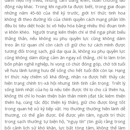
danh hiệu mỹ miều, những tấm bằng khen, huân chương lao
động này khác. Trong khi người ta được biết, trong giai đoạn
những năm 45-60 của thế kỷ trước, giới trí thức tinh hoa
không đi theo đường lối của chính quyền cách mạng phần lớn
đều bị tiêu diệt hoặc bị vô hiệu hóa bằng nhiều thủ đoạn tinh
vi khôn khéo.
Người trung kiên thiện chí vì thế ngại phát biểu
thẳng thắn, nếu không xu phụ quyền lực cũng không dám
treo ấn từ quan chỉ còn cách cố giữ cho tư cách mình được
tương đối trong sạch, giả dại qua ải, không xu phụ quyền lực
cũng không dám dũng cảm ăn ngay xổ thẳng, chỉ lo làm tròn
bổn phận nghề nghiệp, hi vọng có chút đóng góp, chờ tới tuổi
về hưu lãnh lương hưu để sống cho hết tuổi đời còn lại. Hạng
trí thức này chiếm số khá đông, nhận ra được hết thảy các
hiện trạng chính trị-xã hội nhưng tính tình cẩn trọng. Triết lý
sống bình nhật của họ là nếu tiến được thì lo cho cả thiên hạ,
không thì chỉ lo hoàn thiện bản thân mình (đạt tắc kiêm thiện
thiên hạ, cùng tắc độc thiện kỳ thân), giữ cho được lòng tốt
trong quan hệ xử kỷ tiếp vật. Họ thường thường hiền lành dễ
thương, có thể gần được. Để được yên tâm, người trí thức
trong sạch thường tự biện hộ, “ngụy tín” (tin giả) rằng trong
bối cảnh lịch sử khó khăn, lực bất tòng tâm, không thể làm