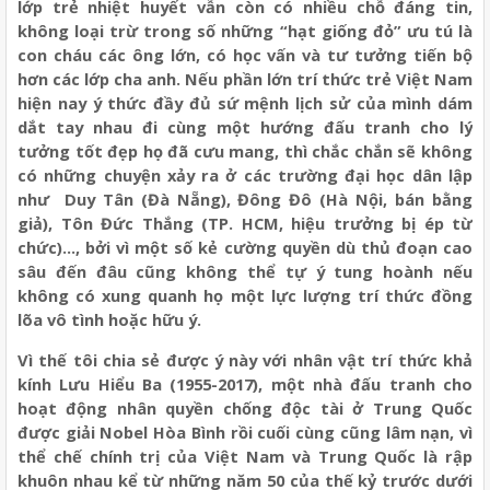
lớp trẻ nhiệt huyết vẫn còn có nhiều chỗ đáng tin,
không loại trừ trong số những “hạt giống đỏ” ưu tú là
con cháu các ông lớn, có học vấn và tư tưởng tiến bộ
hơn các lớp cha anh. Nếu phần lớn trí thức trẻ Việt Nam
hiện nay ý thức đầy đủ sứ mệnh lịch sử của mình dám
dắt tay nhau đi cùng một hướng đấu tranh cho lý
tưởng tốt đẹp họ đã cưu mang, thì chắc chắn sẽ không
có những chuyện xảy ra ở các trường đại học dân lập
như
Duy Tân (Đà Nẵng), Đông Đô (Hà Nội, bán bằng
giả), Tôn Đức Thắng (TP. HCM, hiệu trưởng bị ép từ
chức)…, bởi vì một số kẻ cường quyền dù thủ đoạn cao
sâu đến đâu cũng không thể tự ý tung hoành nếu
không có xung quanh họ một lực lượng trí thức đồng
lõa vô tình hoặc hữu ý.
Vì thế tôi chia sẻ được ý này với nhân vật trí thức khả
kính Lưu Hiểu Ba (1955-2017), một nhà đấu tranh cho
hoạt động nhân quyền chống độc tài ở Trung Quốc
được giải Nobel Hòa Bình rồi cuối cùng cũng lâm nạn, vì
thể chế chính trị của Việt Nam và Trung Quốc là rập
khuôn nhau kể từ những năm 50 của thế kỷ trước dưới