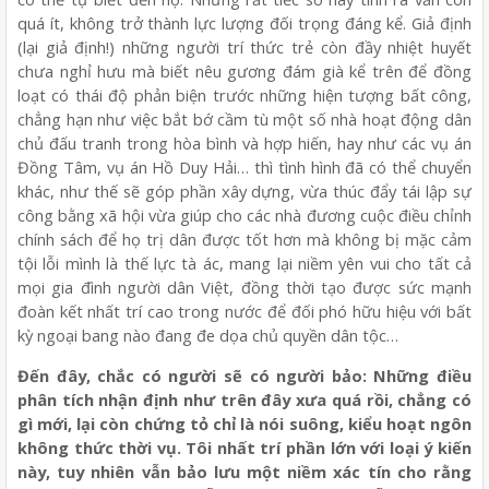
quá ít, không trở thành lực lượng đối trọng đáng kể. Giả định
(lại giả định!) những người trí thức trẻ còn đầy nhiệt huyết
chưa nghỉ hưu mà biết nêu gương đám già kể trên để đồng
loạt có thái độ phản biện trước những hiện tượng bất công,
chẳng hạn như việc bắt bớ cầm tù một số nhà hoạt động dân
chủ đấu tranh trong hòa bình và hợp hiến, hay như các vụ án
Đồng Tâm, vụ án Hồ Duy Hải… thì tình hình đã có thể chuyển
khác, như thế sẽ góp phần xây dựng, vừa thúc đẩy tái lập sự
công bằng xã hội vừa giúp cho các nhà đương cuộc điều chỉnh
chính sách để họ trị dân được tốt hơn mà không bị mặc cảm
tội lỗi mình là thế lực tà ác, mang lại niềm yên vui cho tất cả
mọi gia đình người dân Việt, đồng thời tạo được sức mạnh
đoàn kết nhất trí cao trong nước để đối phó hữu hiệu với bất
kỳ ngoại bang nào đang đe dọa chủ quyền dân tộc…
Đến đây, chắc có người sẽ có người bảo: Những điều
phân tích nhận định như trên đây xưa quá rồi, chẳng có
gì mới, lại còn chứng tỏ chỉ là nói suông, kiểu hoạt ngôn
không thức thời vụ. Tôi nhất trí phần lớn với loại ý kiến
này, tuy nhiên vẫn bảo lưu một niềm xác tín cho rằng