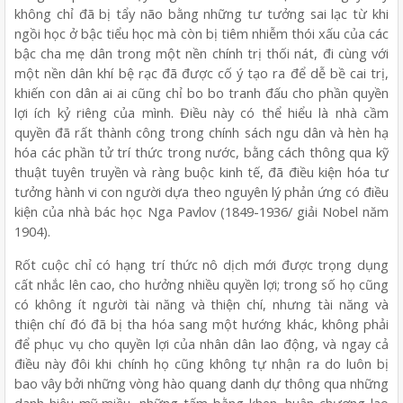
không chỉ đã bị tẩy não bằng những tư tưởng sai lạc từ khi
ngồi học ở bậc tiểu học mà còn bị tiêm nhiễm thói xấu của các
bậc cha mẹ dân trong một nền chính trị thối nát, đi cùng với
một nền dân khí bệ rạc đã được cố ý tạo ra để dễ bề cai trị,
khiến con dân ai ai cũng chỉ bo bo tranh đấu cho phần quyền
lợi ích kỷ riêng của mình. Điều này có thể hiểu là nhà cầm
quyền đã rất thành công trong chính sách ngu dân và hèn hạ
hóa các phần tử trí thức trong nước, bằng cách thông qua kỹ
thuật tuyên truyền và ràng buộc kinh tế, đã điều kiện hóa tư
tưởng hành vi con người dựa theo nguyên lý phản ứng có điều
kiện của nhà bác học Nga Pavlov (1849-1936/ giải Nobel năm
1904).
Rốt cuộc chỉ có hạng trí thức nô dịch mới được trọng dụng
cất nhắc lên cao, cho hưởng nhiều quyền lợi; trong số họ cũng
có không ít người tài năng và thiện chí, nhưng tài năng và
thiện chí đó đã bị tha hóa sang một hướng khác, không phải
để phục vụ cho quyền lợi của nhân dân lao động, và ngay cả
điều này đôi khi chính họ cũng không tự nhận ra do luôn bị
bao vây bởi những vòng hào quang danh dự thông qua những