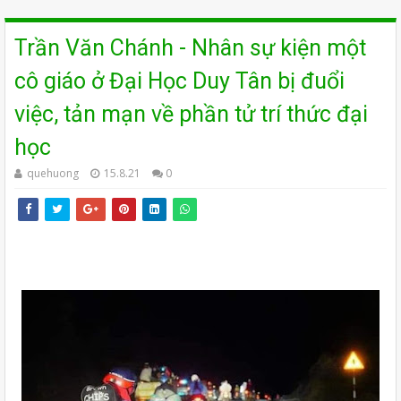
Trần Văn Chánh - Nhân sự kiện một
cô giáo ở Đại Học Duy Tân bị đuổi
việc, tản mạn về phần tử trí thức đại
học
quehuong
15.8.21
0