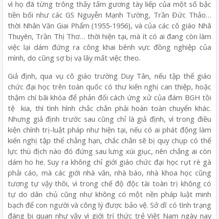
vì họ đã từng trông thấy tấm gương tày liếp của một số bậc
tiền bối như các GS Nguyễn Mạnh Tường, Trần Đức Thảo…
thời Nhân Văn Giai Phẩm (1955-1956), và của các cô giáo Nhã
Thuyên, Trần Thị Thơ… thời hiện tại, mà ít có ai đang còn làm
việc lại dám đứng ra công khai bênh vực đồng nghiệp của
mình, do cũng sợ bị vạ lây mất việc theo.
Giả định, qua vụ cô giáo trường Duy Tân, nếu tập thể giáo
chức đại học trên toàn quốc có thư kiến nghị can thiệp, hoặc
thậm chí bãi khóa để phản đối cách ứng xử của đám BGH tồi
tệ
kia, thì tình hình chắc chắn phải hoàn toàn chuyển khác.
Nhưng giả định trước sau cũng chỉ là giả định, vì trong điều
kiện chính trị-luật pháp như hiện tại, nếu có ai phát động làm
kiến nghị tập thể chẳng hạn, chắc chắn sẽ bị quy chụp có thế
lực thù địch nào đó đứng sau lưng xúi giục, nên chẳng ai còn
dám ho he. Suy ra không chỉ giới giáo chức đại học rụt rè gà
phải cáo, mà các giới nhà văn, nhà báo, nhà khoa học cũng
tương tự vậy thôi, vì trong chế độ độc tài toàn trị không có
tự do dân chủ cũng như không có một nền pháp luật minh
bạch để con người và công lý được bảo vệ. Sở dĩ có tình trạng
đáng bi quan như vậy vì giới trí thức trẻ Việt Nam ngày nay