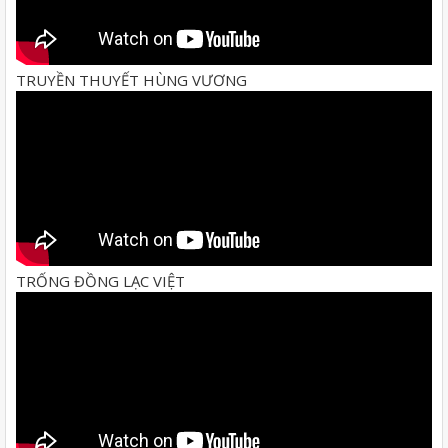
TRUYỀN THUYẾT HÙNG VƯƠNG
TRỐNG ĐỒNG LẠC VIỆT