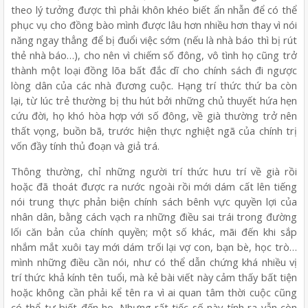
theo lý tưởng được thì phải khôn khéo biết ẩn nhẫn để có thể
phục vụ cho đồng bào mình được lâu hơn nhiều hơn thay vì nói
năng ngay thẳng để bị đuổi việc sớm (nếu là nhà báo thì bị rút
thẻ nhà báo…), cho nên vì chiếm số đông, vô tình họ cũng trở
thành một loại đồng lõa bất đắc dĩ cho chính sách đi ngược
lòng dân của các nhà đương cuộc. Hạng trí thức thứ ba còn
lại, từ lúc trẻ thường bị thu hút bởi những chủ thuyết hứa hẹn
cứu đời, họ khó hòa hợp với số đông, về già thường trở nên
thất vọng, buồn bã, trước hiện thực nghiệt ngã của chính trị
vốn đầy tính thủ đoạn và giả trá.
Thông thường, chỉ những người trí thức hưu trí về già rồi
hoặc đã thoát được ra nước ngoài rồi mới dám cất lên tiếng
nói trung thực phản biện chính sách bênh vực quyền lợi của
nhân dân, bằng cách vạch ra những điều sai trái trong đường
lối căn bản của chính quyền; một số khác, mãi đến khi sắp
nhắm mắt xuôi tay mới dám trối lại vợ con, bạn bè, học trò…
mình những điều cần nói, như có thể dẫn chứng khá nhiều vị
trí thức khả kính tên tuổi, mà kẻ bài viết này cảm thấy bất tiện
hoặc không cần phải kể tên ra vì ai quan tâm thời cuộc cũng
có thể tự biết đến họ. Nhưng rất tiếc số này tính ra vẫn còn