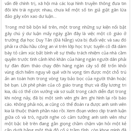
vấn đề chính trị, xã hội mà các loại hình truyền thông đưa tin
đôi khi trái ngược nhau, chưa kể một số tin giả giật gân lừa
đảo gây xôn xao dư luận…
Trong mớ bề bộn kể trên, một trong những sự kiện nổi bật
gây chú ý dư luận mấy ngày gần đây là việc một cô giáo ở
trường đại học Duy Tân (Đà Nẵng) vừa bị đuổi việc và sau đó
phải ra chầu hầu công an vì trên lớp học trực tuyến cô đã dám
bày tỏ cảm xúc bất bình về sự thiếu trách nhiệm của nhà cầm
quyền trước tình cảnh khó khăn của hàng ngàn người dân phải
tự đàn đúm tháo chạy đến hàng ngàn cây số để trốn khỏi
vùng dịch hiểm nguy về quê với hi vọng tìm được một chỗ trú
ẩn an toàn hơn trong vòng tay bảo bọc của người thân hoặc
bè bạn. Lời phê phán của cô giáo trung thực và đầy lương tri
kia, dù có thể còn vướng vài sơ suất trong cách diễn đạt trong
khi nóng nảy, đã bị một sinh viên ghi âm ghi hình lại rồi báo
cáo. Không phải nói, ai cũng có thể đoán ra được anh sinh viên
kia là thuộc thành phần nào rồi. Xem đoạn video clip tranh luận
giữa cô và trò, người nghe có cảm tưởng anh sinh viên như
một bậc bề trên đang gằn giọng chầm chậm vặn hỏi một kẻ
cấp dưới bằng một thái độ cố ý trầm tĩnh, còn khoe mình đã