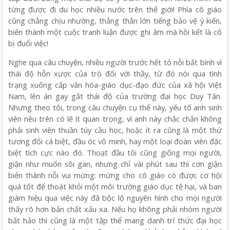
từng được đi du học nhiều nước trên thế giới! Phía cô giáo
cũng chẳng chịu nhường, thẳng thắn lớn tiếng bảo vệ ý kiến,
biến thành một cuộc tranh luận được ghi âm mà hồi kết là cô
bị đuổi việc!
Nghe qua câu chuyện, nhiều người trước hết tỏ nỗi bất bình vì
thái độ hỗn xược của trò đối với thầy, từ đó nói qua tình
trạng xuống cấp văn hóa-giáo dục-đạo đức của xã hội Việt
Nam, lên án gay gắt thái độ của trường đại học Duy Tân.
Nhưng theo tôi, trong câu chuyện cụ thể này, yếu tố anh sinh
viên nêu trên có lẽ ít quan trọng, vì anh này chắc chắn không
phải sinh viên thuần túy cầu học, hoặc ít ra cũng là một thứ
tương đối cá biệt, đầu óc vô minh, hay một loại đoàn viên đặc
biệt tích cực nào đó. Thoạt đầu tôi cũng giống mọi người,
giận như muốn sôi gan, nhưng chỉ vài phút sau thì cơn giận
biến thành nỗi vui mừng: mừng cho cô giáo có được cơ hội
quá tốt để thoát khỏi một môi trường giáo dục tệ hại, và ban
giám hiệu qua việc này đã bộc lộ nguyên hình cho mọi người
thấy rõ hơn bản chất xấu xa. Nếu họ không phải nhóm người
bất hảo thì cũng là một tập thể mang danh trí thức đại học