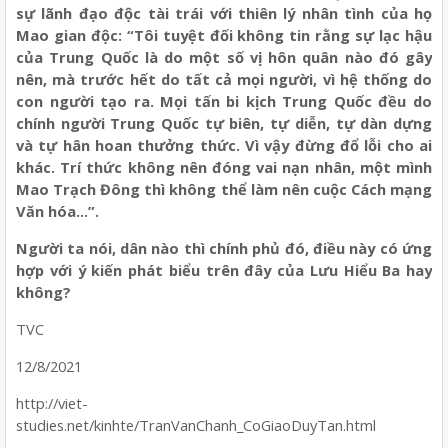
sự lãnh đạo độc tài trái với thiên lý nhân tình của họ
Mao gian độc: “Tôi tuyệt đối không tin rằng sự lạc hậu
của Trung Quốc là do một số vị hôn quân nào đó gây
nên, mà trước hết do tất cả mọi người, vì hệ thống do
con người tạo ra. Mọi tấn bi kịch Trung Quốc đều do
chính người Trung Quốc tự biên, tự diễn, tự dàn dựng
và tự hân hoan thưởng thức. Vì vậy đừng đổ lỗi cho ai
khác. Trí thức không nên đóng vai nạn nhân, một mình
Mao Trạch Đông thì không thể làm nên cuộc Cách mạng
Văn hóa…”.
Người ta nói, dân nào thì chính phủ đó, điều này có ứng
hợp với ý kiến phát biểu trên đây của Lưu Hiểu Ba hay
không?
TVC
12/8/2021
http://viet-
studies.net/kinhte/TranVanChanh_CoGiaoDuyTan.html