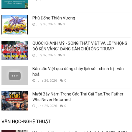
Phù Đổng Thiên Vương
July 08, 2026
0
QUỐC KHÁNH MỸ - SONG THẤT VIỆT VÀ LŨ "NHỘNG
ĐỎ KÉN VÀNG" ĐĂNG ĐÀN CHỬI ÔNG TRUMP
July 02, 2026
0
Bản sắc Việt qua dòng chảy lịch sử - chính trị - văn
hoá
June 26, 2026
0
Mười Bảy Năm Trong Các Trại Cải Tạo.The Father
Who Never Returned
June 25, 2026
0
VĂN HỌC-NGHỆ THUẬT