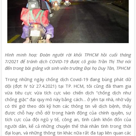
Hình minh hoạ: Đoàn người rời khỏi TPHCM hồi cuối tháng
7/2021 để tránh dịch COVID-19 được cô giáo Trần Thị Thơ nói
đến trong bài giảng với sinh viên trường Đại họ Duy Tân, TPHCM
Trong những ngày chống dịch Covid-19 đang bùng phát dữ
dội (đợt IV từ 27.4.2021) tại TP. HCM, tôi cũng đã tham gia
vừa tiêu cực vừa tích cực vào chiến dịch “chống dịch như
chống giặc” đại quy mô này bằng cách… ở yên tại nhà, nhờ vậy
có thì giờ theo dõi kỹ hơn các thông tin về dịch bệnh, thấy
được chỗ hay chỗ dở trong hành động của chính quyền, sự
tích cực của đội ngũ y tế, công an, tình cảnh khốn đốn của
người dân, kể cả những chuyện thế thái nhân tình trong thời
đại loạn, và những thông tin khác nữa rất đa tạp liên quan các