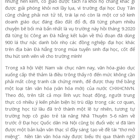
nhưng hèn kém, cô giáo được tách ra khỏi họ chẳng khác gì
được giải phóng khỏi nơi lầy lụa, vì trường đại học Duy Tân
cũng chẳng phải nơi tử tế, trái lại nó còn là một cơ sở kinh
doanh giáo dục đáng đào đất đổ đi, đã từng phạm nhiều
chuyện bê bối mà bẩn nhất là vụ trường này hồi tháng 9.2020
đã từng bị Công an Đà Nẵng kết luận về thủ đoạn đã dùng
900 lá thư nặc danh bôi nhọ các đồng nghiệp đại học khác
trên địa bàn Đà Nẵng trong mùa tuyển sinh đại học, cốt để
thu hút sinh viên về cho trường mình!
Trong xã hội Việt Nam vài chục năm nay, văn hóa-giáo dục
xuống cấp thê thảm là điều trông thấy rõ đến mức không cần
phải mất công tranh cãi chứng minh, để được thay thế bằng
một loại tân văn hóa (văn hóa mới) của nước CHXHCNVN.
Theo đó, trên tất cả mọi lĩnh vực hoạt động, người trung
thực có nhiều ý kiến phản biện bị trù dập trong các cơ quan,
trường học từ lâu đã trở thành một lẽ tự nhiên, tương tự
trường hợp cô giáo trẻ tài năng Nhã Thuyên 5-6 năm về
trước ở Đại học Quốc dân Hà Nội cũng bị đuổi việc vì đã làm
được một bản luận văn thạc sĩ đầy sáng tạo về đề tài “thơ mở
miệng”.
Nền tân văn hóa này được biểu thị qua thành ngữ