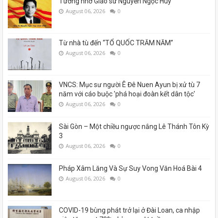
Tưởng nhớ Giáo sư Nguyễn Ngọc Huy
August 06, 2026
0
Từ nhà tù đến “TỔ QUỐC TRĂM NĂM”
August 06, 2026
0
VNCS: Mục sư người Ê Đê Nuen Ayun bị xử tù 7
năm với cáo buộc 'phá hoại đoàn kết dân tộc'
August 06, 2026
0
Sài Gòn – Một chiều ngược nắng Lê Thánh Tôn Kỳ
3
August 06, 2026
0
Pháp Xâm Lăng Và Sự Suy Vong Văn Hoá Bài 4
August 06, 2026
0
COVID-19 bùng phát trở lại ở Đài Loan, ca nhập