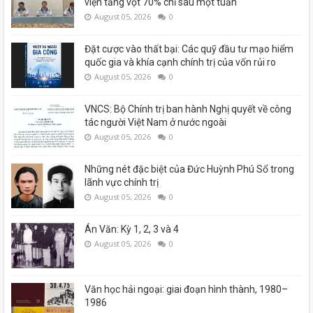
viện tăng vọt 70% chỉ sau một tuần
August 05, 2026
0
Đặt cược vào thất bại: Các quỹ đầu tư mạo hiểm
quốc gia và khía cạnh chính trị của vốn rủi ro
August 05, 2026
0
VNCS: Bộ Chính trị ban hành Nghị quyết về công
tác người Việt Nam ở nước ngoài
August 05, 2026
0
Những nét đặc biệt của Đức Huỳnh Phú Sổ trong
lãnh vực chính trị
August 05, 2026
0
Án Văn: Kỳ 1, 2, 3 và 4
August 05, 2026
0
Văn học hải ngoại: giai đoạn hình thành, 1980–
1986