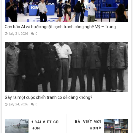
Cơn bão AI và bước ngoặt cạnh tranh công nghệ Mỹ – Trung
July 31, 2026
0
Gây ra một cuộc chiến tranh có dễ dàng không?
July 24, 2026
0
BÀI VIẾT MỚI
BÀI VIẾT CŨ
HƠN
HƠN