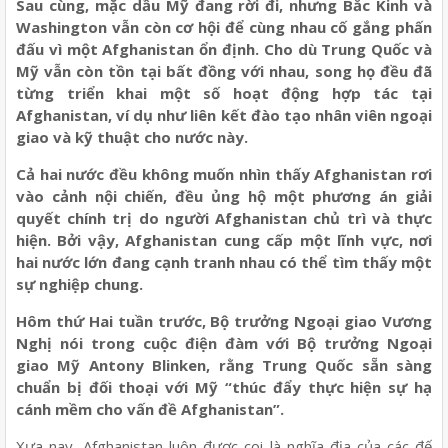
Sau cùng, mặc dầu Mỹ đang rời đi, nhưng Bắc Kinh và
Washington vẫn còn cơ hội để cùng nhau cố gắng phấn
đấu vì một Afghanistan ổn định. Cho dù Trung Quốc và
Mỹ vẫn còn tồn tại bất đồng với nhau, song họ đều đã
từng triển khai một số hoạt động hợp tác tại
Afghanistan, ví dụ như liên kết đào tạo nhân viên ngoại
giao và kỹ thuật cho nước này.
Cả hai nước đều không muốn nhìn thấy Afghanistan rơi
vào cảnh nội chiến, đều ủng hộ một phương án giải
quyết chính trị do người Afghanistan chủ trì và thực
hiện. Bởi vậy, Afghanistan cung cấp một lĩnh vực, nơi
hai nước lớn đang cạnh tranh nhau có thể tìm thấy một
sự nghiệp chung.
Hôm thứ Hai tuần trước, Bộ trưởng Ngoại giao Vương
Nghị nói trong cuộc điện đàm với Bộ trưởng Ngoại
giao Mỹ Antony Blinken, rằng Trung Quốc sẵn sàng
chuẩn bị đối thoại với Mỹ “thúc đẩy thực hiện sự hạ
cánh mềm cho vấn đề Afghanistan”.
Xưa nay, Afghanistan luôn được coi là nghĩa địa của các đế