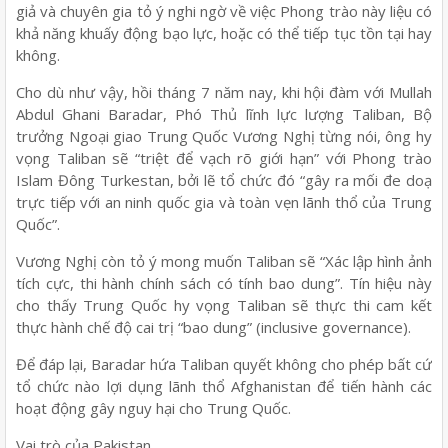
giả và chuyên gia tỏ ý nghi ngờ về việc Phong trào này liệu có
khả năng khuấy động bạo lực, hoặc có thể tiếp tục tồn tại hay
không.
Cho dù như vậy, hồi tháng 7 năm nay, khi hội đàm với Mullah
Abdul Ghani Baradar, Phó Thủ lĩnh lực lượng Taliban, Bộ
trưởng Ngoại giao Trung Quốc Vương Nghị từng nói, ông hy
vọng Taliban sẽ “triệt để vạch rõ giới hạn” với Phong trào
Islam Đông Turkestan, bởi lẽ tổ chức đó “gây ra mối đe doạ
trực tiếp với an ninh quốc gia và toàn vẹn lãnh thổ của Trung
Quốc”.
Vương Nghị còn tỏ ý mong muốn Taliban sẽ “Xác lập hình ảnh
tích cực, thi hành chính sách có tính bao dung”. Tín hiệu này
cho thấy Trung Quốc hy vọng Taliban sẽ thực thi cam kết
thực hành chế độ cai trị “bao dung” (inclusive governance).
Để đáp lại, Baradar hứa Taliban quyết không cho phép bất cứ
tổ chức nào lợi dụng lãnh thổ Afghanistan để tiến hành các
hoạt động gây nguy hại cho Trung Quốc.
Vai trò của Pakistan