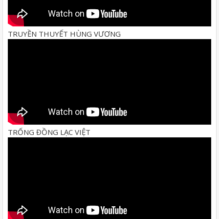
TRUYỀN THUYẾT HÙNG VƯƠNG
TRỐNG ĐỒNG LẠC VIỆT