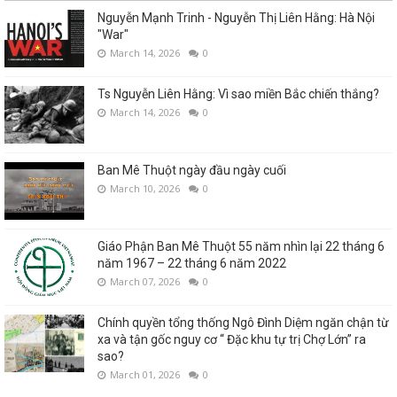
Nguyễn Mạnh Trinh - Nguyễn Thị Liên Hằng: Hà Nội
"War"
March 14, 2026
0
Ts Nguyễn Liên Hằng: Vì sao miền Bắc chiến thắng?
March 14, 2026
0
Ban Mê Thuột ngày đầu ngày cuối
March 10, 2026
0
Giáo Phận Ban Mê Thuột 55 năm nhìn lại 22 tháng 6
năm 1967 – 22 tháng 6 năm 2022
March 07, 2026
0
Chính quyền tổng thống Ngô Đình Diệm ngăn chận từ
xa và tận gốc nguy cơ “ Đặc khu tự trị Chợ Lớn” ra
sao?
March 01, 2026
0