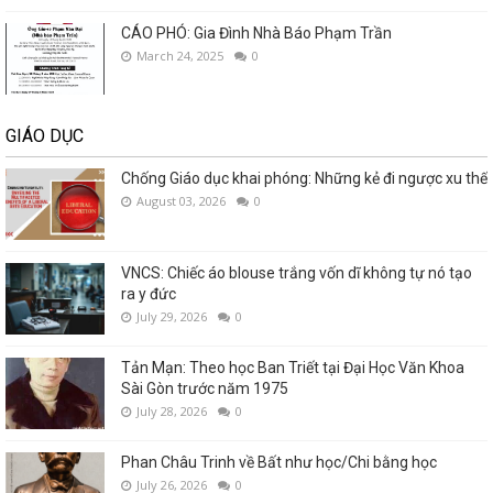
CÁO PHÓ: Gia Đình Nhà Báo Phạm Trần
March 24, 2025
0
GIÁO DỤC
Chống Giáo dục khai phóng: Những kẻ đi ngược xu thế
August 03, 2026
0
VNCS: Chiếc áo blouse trắng vốn dĩ không tự nó tạo
ra y đức
July 29, 2026
0
Tản Mạn: Theo học Ban Triết tại Đại Học Văn Khoa
Sài Gòn trước năm 1975
July 28, 2026
0
Phan Châu Trinh về Bất như học/Chi bằng học
July 26, 2026
0