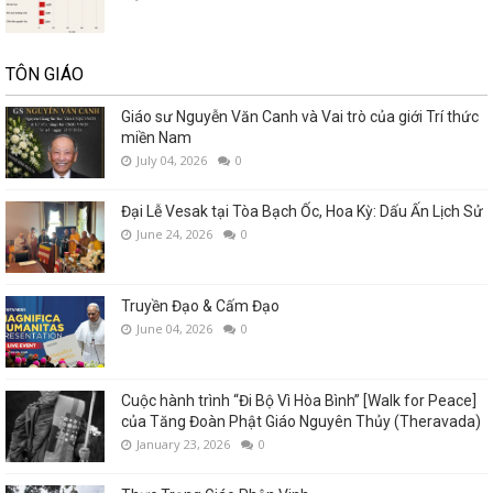
TÔN GIÁO
Giáo sư Nguyễn Văn Canh và Vai trò của giới Trí thức
miền Nam
July 04, 2026
0
Đại Lễ Vesak tại Tòa Bạch Ốc, Hoa Kỳ: Dấu Ấn Lịch Sử
June 24, 2026
0
Truyền Đạo & Cấm Đạo
June 04, 2026
0
Cuộc hành trình “Đi Bộ Vì Hòa Bình” [Walk for Peace]
của Tăng Đoàn Phật Giáo Nguyên Thủy (Theravada)
January 23, 2026
0