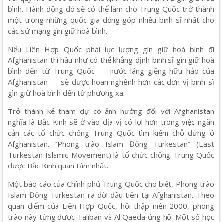
bình. Hành động đó sẽ có thể làm cho Trung Quốc trở thành
một trong những quốc gia đóng góp nhiều binh sĩ nhất cho
các sứ mạng gìn giữ hoà bình.
Nếu Liên Hợp Quốc phái lực lượng gìn giữ hoà bình đi
Afghanistan thì hầu như có thể khẳng định binh sĩ gìn giữ hoà
bình đến từ Trung Quốc –– nước láng giềng hữu hảo của
Afghanistan –– sẽ được hoan nghênh hơn các đơn vị binh sĩ
gìn giữ hoà bình đến từ phương xa.
Trở thành kẻ tham dự có ảnh hưởng đối với Afghanistan
nghĩa là Bắc Kinh sẽ ở vào địa vị có lợi hơn trong việc ngăn
cản các tổ chức chống Trung Quốc tìm kiếm chỗ đứng ở
Afghanistan. “Phong trào Islam Đông Turkestan” (East
Turkestan Islamic Movement) là tổ chức chống Trung Quốc
được Bắc Kinh quan tâm nhất.
Một báo cáo của Chính phủ Trung Quốc cho biết, Phong trào
Islam Đông Turkestan ra đời đầu tiên tại Afghanistan. Theo
quan điểm của Liên Hợp Quốc, hồi thập niên 2000, phong
trào này từng được Taliban và Al Qaeda ủng hộ. Một số học