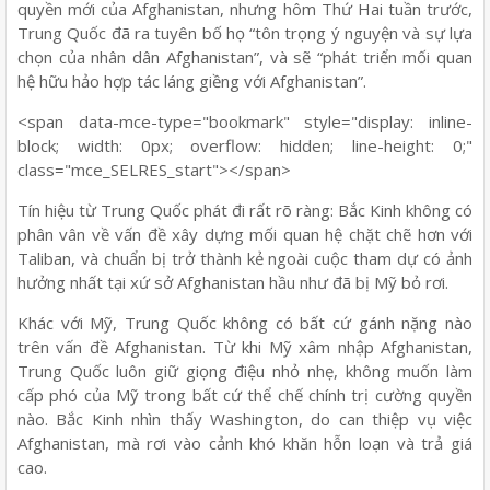
quyền mới của Afghanistan, nhưng hôm Thứ Hai tuần trước,
Trung Quốc đã ra tuyên bố họ “tôn trọng ý nguyện và sự lựa
chọn của nhân dân Afghanistan”, và sẽ “phát triển mối quan
hệ hữu hảo hợp tác láng giềng với Afghanistan”.
<span data-mce-type="bookmark" style="display: inline-
block; width: 0px; overflow: hidden; line-height: 0;"
class="mce_SELRES_start"> </span>
Tín hiệu từ Trung Quốc phát đi rất rõ ràng: Bắc Kinh không có
phân vân về vấn đề xây dựng mối quan hệ chặt chẽ hơn với
Taliban, và chuẩn bị trở thành kẻ ngoài cuộc tham dự có ảnh
hưởng nhất tại xứ sở Afghanistan hầu như đã bị Mỹ bỏ rơi.
Khác với Mỹ, Trung Quốc không có bất cứ gánh nặng nào
trên vấn đề Afghanistan. Từ khi Mỹ xâm nhập Afghanistan,
Trung Quốc luôn giữ giọng điệu nhỏ nhẹ, không muốn làm
cấp phó của Mỹ trong bất cứ thể chế chính trị cường quyền
nào. Bắc Kinh nhìn thấy Washington, do can thiệp vụ việc
Afghanistan, mà rơi vào cảnh khó khăn hỗn loạn và trả giá
cao.