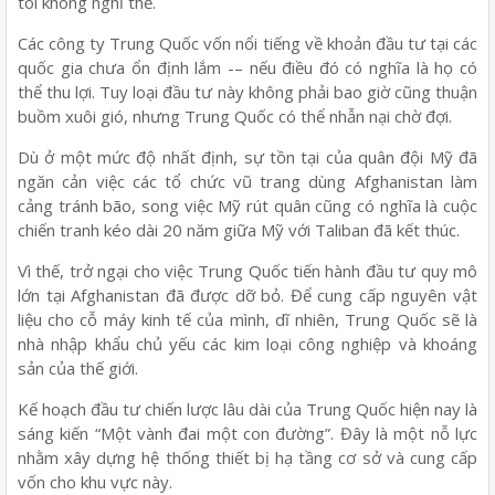
tôi không nghĩ thế.
Các công ty Trung Quốc vốn nổi tiếng về khoản đầu tư tại các
quốc gia chưa ổn định lắm -– nếu điều đó có nghĩa là họ có
thể thu lợi. Tuy loại đầu tư này không phải bao giờ cũng thuận
buồm xuôi gió, nhưng Trung Quốc có thể nhẫn nại chờ đợi.
Dù ở một mức độ nhất định, sự tồn tại của quân đội Mỹ đã
ngăn cản việc các tổ chức vũ trang dùng Afghanistan làm
cảng tránh bão, song việc Mỹ rút quân cũng có nghĩa là cuộc
chiến tranh kéo dài 20 năm giữa Mỹ với Taliban đã kết thúc.
Vì thế, trở ngại cho việc Trung Quốc tiến hành đầu tư quy mô
lớn tại Afghanistan đã được dỡ bỏ. Để cung cấp nguyên vật
liệu cho cỗ máy kinh tế của mình, dĩ nhiên, Trung Quốc sẽ là
nhà nhập khẩu chủ yếu các kim loại công nghiệp và khoáng
sản của thế giới.
Kế hoạch đầu tư chiến lược lâu dài của Trung Quốc hiện nay là
sáng kiến “Một vành đai một con đường”. Đây là một nỗ lực
nhằm xây dựng hệ thống thiết bị hạ tầng cơ sở và cung cấp
vốn cho khu vực này.