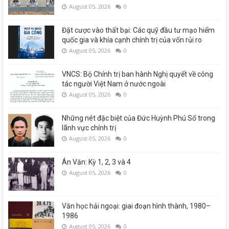
August 05, 2026
0
Đặt cược vào thất bại: Các quỹ đầu tư mạo hiểm
quốc gia và khía cạnh chính trị của vốn rủi ro
August 05, 2026
0
VNCS: Bộ Chính trị ban hành Nghị quyết về công
tác người Việt Nam ở nước ngoài
August 05, 2026
0
Những nét đặc biệt của Đức Huỳnh Phú Sổ trong
lãnh vực chính trị
August 05, 2026
0
Án Văn: Kỳ 1, 2, 3 và 4
August 05, 2026
0
Văn học hải ngoại: giai đoạn hình thành, 1980–
1986
August 05, 2026
0