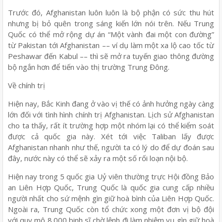
Trước đó, Afghanistan luôn luôn là bộ phận có sức thu hút
nhưng bị bỏ quên trong sáng kiến lớn nói trên. Nếu Trung
Quốc có thể mở rộng dự án “Một vành đai một con đường”
từ Pakistan tới Afghanistan –– ví dụ làm một xa lộ cao tốc từ
Peshawar đến Kabul –– thì sẽ mở ra tuyến giao thông đường
bộ ngắn hơn để tiến vào thị trường Trung Đông.
Về chính trị
Hiện nay, Bắc Kinh đang ở vào vị thế có ảnh hưởng ngày càng
lớn đối với tình hình chính trị Afghanistan. Lịch sử Afghanistan
cho ta thấy, rất ít trường hợp một nhóm lại có thể kiểm soát
được cả quốc gia này. Xét tới việc Taliban lấy được
Afghanistan nhanh như thế, người ta có lý do để dự đoán sau
đây, nước này có thể sẽ xảy ra một số rối loạn nội bộ.
Hiện nay trong 5 quốc gia Uỷ viên thường trực Hội đồng Bảo
an Liên Hợp Quốc, Trung Quốc là quốc gia cung cấp nhiều
người nhất cho sứ mệnh gìn giữ hoà bình của Liên Hợp Quốc.
Ngoài ra, Trung Quốc còn tổ chức xong một đơn vị bộ đội
với quy mô 8.000 binh sĩ chờ lệnh đi làm nhiệm vụ gìn giữ hoà