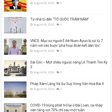
August 06, 2026
0
Từ nhà tù đến “TỔ QUỐC TRĂM NĂM”
August 06, 2026
0
VNCS: Mục sư người Ê Đê Nuen Ayun bị xử tù 7
năm với cáo buộc 'phá hoại đoàn kết dân tộc'
August 06, 2026
0
Sài Gòn – Một chiều ngược nắng Lê Thánh Tôn Kỳ
3
August 06, 2026
0
Pháp Xâm Lăng Và Sự Suy Vong Văn Hoá Bài 4
August 06, 2026
0
COVID-19 bùng phát trở lại ở Đài Loan, ca nhập
viện tăng vọt 70% chỉ sau một tuần