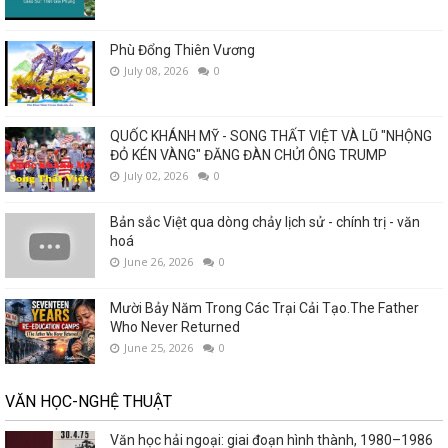
Phù Đổng Thiên Vương
July 08, 2026
0
QUỐC KHÁNH MỸ - SONG THẤT VIỆT VÀ LŨ "NHỘNG
ĐỎ KÉN VÀNG" ĐĂNG ĐÀN CHỬI ÔNG TRUMP
July 02, 2026
0
Bản sắc Việt qua dòng chảy lịch sử - chính trị - văn
hoá
June 26, 2026
0
Mười Bảy Năm Trong Các Trại Cải Tạo.The Father
Who Never Returned
June 25, 2026
0
VĂN HỌC-NGHỆ THUẬT
Văn học hải ngoại: giai đoạn hình thành, 1980–1986