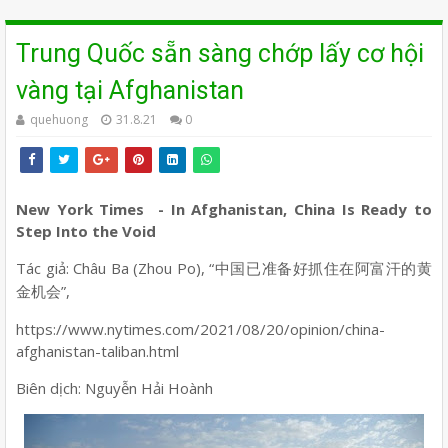
Trung Quốc sẵn sàng chớp lấy cơ hội
vàng tại Afghanistan
quehuong
31.8.21
0
New York Times
- In Afghanistan, China Is Ready to
Step Into the Void
Tác giả: Châu Ba (Zhou Po), “
中国已准
备好抓住在阿富汗的黄
”,
金机会
https://www.nytimes.com/2021/08/20/opinion/china-
afghanistan-taliban.html
Biên dịch: Nguyễn Hải Hoành