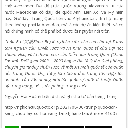
chế: Alexander Đại đế [tức Quốc vương Alexanros III của
nước Macedonia cổ đại], đế quốc Anh, Liên Xô, và Mỹ hiện
nay. Giờ đây, Trung Quốc tiến vào Afghanistan, thứ họ mang
theo không phải là bom đạn, mà là các dự án kiến thiết, và cơ
hội chứng minh có thể phá bỏ được lời nguyền nói trên.
Châu Ba (
Zhou Bo) là nghiên cứu viên cao cấp tại Trung
周波
tâm nghiên cứu Chiến lược và An ninh quốc tế của Đại học
Thanh Hoa, và là thành viên của Diễn đàn Trung Quốc (China
Forum). Thời gian 2003 ~ 2020 ông là Đại tá Quân Giải phóng,
chuyên gia tư duy chiến lược về mặt An ninh quốc tế của quân
đội Trung Quốc. Ông từng làm Giám đốc Trung tâm Hợp tác
an ninh của Văn phòng Hợp tác quân sự quốc tế thuộc Quân
uỷ trung ương, Bộ Quốc phòng Trung Quốc.
Nguyễn Hải Hoành biên dịch và ghi chú từ bản tiếng Trung.
http://nghiencuuquocte.org/2021/08/30/trung-quoc-san-
sang-chop-lay-co-hoi-vang-tai-afghanistan/#more-41607