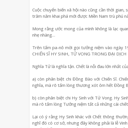
Cuộc chuyển biến xã hội nào cũng cần thời gian, 
trăm năm khai phá mới được Miền Nam trù phú nà
Mong rằng ước mong của mình không là lạc quan 
nhẹ nhàng…
Trên tấm pa-nô mời gọi tưởng niệm vào ngày
CHIẾN SĨ HY SINH, TỬ VONG TRONG ĐẠI DỊCH C
Nghĩa Tử là nghĩa tận. Chết là nỗi đau lớn nhất củ
a) còn phân biệt chi Đồng Bào với Chiến Sĩ. Ch
nghĩa, mà rõ tấm lòng thương xót ôm hết Đồng
b) còn phân biệt chi Hy Sinh với Tử Vong. Hy Si
mà rõ tấm lòng Tưởng niệm tất cả những cái chế
Lại có ý rằng Hy Sinh khác với Chết thông thườn
nghĩ đó có cơ sở, nhưng đây không phải là lễ Vi