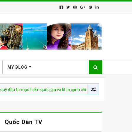
MY BLOG
tư mạo hiểm quốc gia và khía cạnh chính trị của vốn rủi ro
CH
Quốc Dân TV