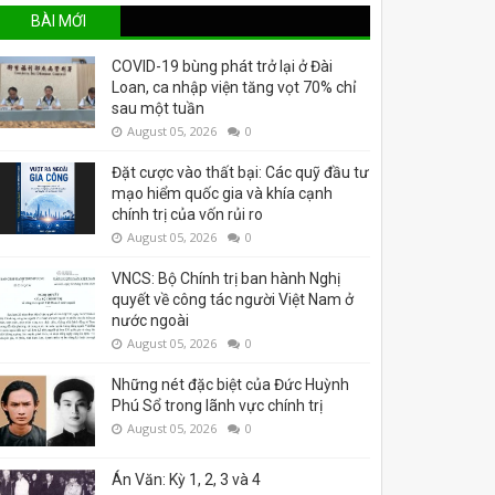
BÀI MỚI
COVID-19 bùng phát trở lại ở Đài
Loan, ca nhập viện tăng vọt 70% chỉ
sau một tuần
August 05, 2026
0
Đặt cược vào thất bại: Các quỹ đầu tư
mạo hiểm quốc gia và khía cạnh
chính trị của vốn rủi ro
August 05, 2026
0
VNCS: Bộ Chính trị ban hành Nghị
quyết về công tác người Việt Nam ở
nước ngoài
August 05, 2026
0
Những nét đặc biệt của Đức Huỳnh
Phú Sổ trong lãnh vực chính trị
August 05, 2026
0
Án Văn: Kỳ 1, 2, 3 và 4