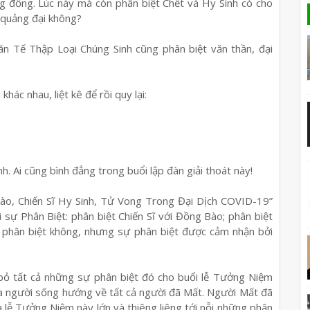
g đồng. Lúc này mà còn phân biệt Chết và Hy Sinh có cho
 quảng đại không?
n Tế Thập Loại Chúng Sinh cũng phân biệt văn thần, đại
hác nhau, liệt kê để rồi quy lại:
h. Ai cũng bình đẳng trong buổi lập đàn giải thoát này!
o, Chiến Sĩ Hy Sinh, Tử Vong Trong Đại Dịch COVID-19”
i sự Phân Biệt: phân biệt Chiến Sĩ với Đồng Bào; phân biệt
ý phân biệt không, nhưng sự phân biệt được cảm nhận bởi
n bỏ tất cả những sự phân biệt đó cho buổi lễ Tưởng Niệm
a người sống hướng về tất cả người đã Mất. Người Mất đã
a lễ Tưởng Niệm này lớn và thiêng liêng tới nỗi những phân