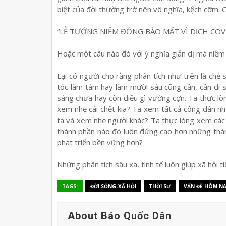
biệt của đời thường trở nên vô nghĩa, kệch cỡm. C
“LỄ TƯỞNG NIỆM ĐỒNG BÀO MẤT VÌ DỊCH COV
Hoặc một câu nào đó với ý nghĩa giản dị mà niềm 
Lại có người cho rằng phân tích như trên là chẻ 
tóc làm tám hay làm mười sáu cũng cần, cần đi 
sáng chưa hay còn điều gì vướng cợn. Ta thực lòn
xem nhẹ cái chết kia? Ta xem tất cả công dân 
ta và xem nhẹ người khác? Ta thực lòng xem các
thành phần nào đó luôn đứng cao hơn những thành
phát triển bền vững hơn?
Những phân tích sâu xa, tinh tế luôn giúp xã hội tiế
TAGS:
ĐỜI SỐNG-XÃ HỘI
THỜI SỰ
VẤN ĐỀ HÔM N
About Báo Quốc Dân