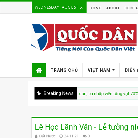
WEDNESDAY, AUGUST 5.
HOME
ABOUT
CONTA
TRANG CHỦ
VIỆT NAM
DIỄN
Breaking News
OVID-19 bùng phát trở lại ở Đài Loan, ca nhập viện tăng vọt 70% chỉ sau
Lê Học Lãnh Vân - Lễ tưởng n
Đất Nước
24.11.21
0