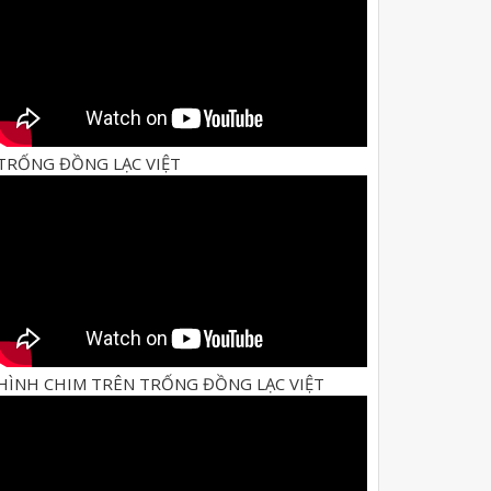
TRỐNG ĐỒNG LẠC VIỆT
HÌNH CHIM TRÊN TRỐNG ĐỒNG LẠC VIỆT