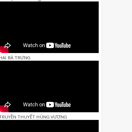
HAI BÀ TRƯNG
TRUYỀN THUYẾT HÙNG VƯƠNG