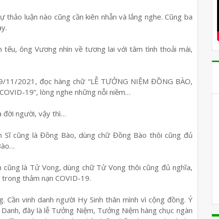
sự thảo luận nào cũng cần kiên nhẫn và lắng nghe. Cũng ba
y.
tếu, ông Vương nhìn về tương lai với tâm tình thoải mái,
 19/11/2021, đọc hàng chữ “LỄ TƯỞNG NIỆM ĐỒNG BÀO,
OVID-19”, lòng nghe những nỗi niềm…
a đời người, vậy thì…
iến Sĩ cũng là Đồng Bào, dùng chữ Đồng Bào thôi cũng đủ
 Bào…
nh cũng là Tử Vong, dùng chữ Tử Vong thôi cũng đủ nghĩa,
t trong thảm nạn COVID-19.
g. Cần vinh danh người Hy Sinh thân mình vì cộng đồng. Ý
nh Danh, đây là lễ Tưởng Niệm, Tưởng Niệm hàng chục ngàn