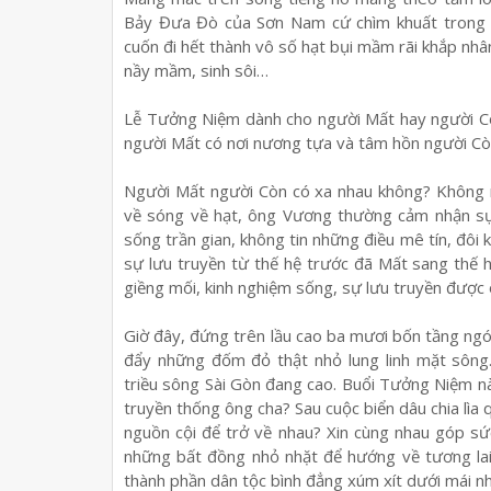
Bảy Đưa Đò của Sơn Nam cứ chìm khuất trong lò
cuốn đi hết thành vô số hạt bụi mầm rãi khắp nhâ
nầy mầm, sinh sôi…
Lễ Tưởng Niệm dành cho người Mất hay người Cò
người Mất có nơi nương tựa và tâm hồn người Cò
Người Mất người Còn có xa nhau không? Không ng
về sóng về hạt, ông Vương thường cảm nhận sự 
sống trần gian, không tin những điều mê tín, đôi
sự lưu truyền từ thế hệ trước đã Mất sang thế 
giềng mối, kinh nghiệm sống, sự lưu truyền được 
Giờ đây, đứng trên lầu cao ba mươi bốn tầng ng
đẩy những đốm đỏ thật nhỏ lung linh mặt sôn
triều sông Sài Gòn đang cao. Buổi Tưởng Niệm nà
truyền thống ông cha? Sau cuộc biển dâu chia lìa q
nguồn cội để trở về nhau? Xin cùng nhau góp sứ
những bất đồng nhỏ nhặt để hướng về tương lai
thành phần dân tộc bình đẳng xúm xít dưới mái 