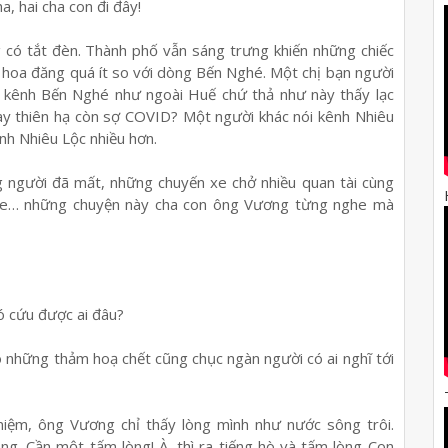
, hai cha con đi đây!
g có tắt đèn. Thành phố vẫn sáng trưng khiến những chiếc
ố hoa đăng quá ít so với dòng Bến Nghé. Một chị bạn người
kênh Bến Nghé như ngoài Huế chứ thả như này thấy lạc
ay thiên hạ còn sợ COVID? Một người khác nói kênh Nhiêu
nh Nhiêu Lộc nhiều hơn.
ng người đã mất, những chuyến xe chở nhiều quan tài cùng
 xe… những chuyện này cha con ông Vương từng nghe mà
ó cứu được ai đâu?
có những thảm hoạ chết cũng chục ngàn người có ai nghĩ tới
iệm, ông Vương chỉ thấy lòng mình như nước sông trôi.
g. Cần một tấm lòng! À, thì ra tiếng hò và tấm lòng Con