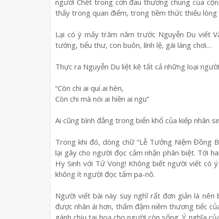
người Chết trong cơn đau thương chung của cộn
thấy trong quan điểm, trong tiềm thức thiếu lòng
Lại có ý mấy trăm năm trước Nguyễn Du viết Vă
tướng, tiểu thư, con buôn, lính lệ, gái làng chơi…
Thực ra Nguyễn Du liệt kê tất cả những loại người k
“Còn chi ai quí ai hèn,
Còn chi mà nói ai hiền ai ngu”
Ai cũng bình đẳng trong biển khổ của kiếp nhân sin
Trong khi đó, dòng chữ “Lễ Tưởng Niệm Đồng Bà
lại gây cho người đọc cảm nhận phân biệt. Tới ha
Hy Sinh với Tử Vong! Không biết người viết có 
không ít người đọc tấm pa-nô.
Người viết bài này suy nghĩ rất đơn giản là nê
được nhân ái hơn, thấm đậm niềm thương tiếc củ
gánh chịu tai hoạ cho người còn sống. Ý nghĩa củ