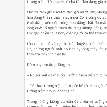
tưởng niệm. Tối nay Mẹ ở nhà tắt đèn đúng giờ nha
Chờ từ tám giờ rưỡi tới chín giờ mười lăm, khôn
hoa đăng thả ra thấy nhạt nhoà. Có lẽ cũng do s
Huế đứng bên nói tưởng hoa đăng chật đỏ mặt 
lõng quá! Số người tham dự cũng không đông, h
Lộc gần nhiều chùa hơn, chắc người ta thả trên kê
Lầu cao chỉ có vài người. Nói chuyện, nhắc nhữ
lúc, những người mất bó bao ny-lông thảy lên
thấy trái tim còn thắt lại!
Đêm nay, xin được lặng im!
– Người mất đã mất rồi. Tưởng Niệm để làm gì, c
– Tổ chức tưởng niệm là có tiến bộ rồi. Xưa giờ 
tưởng niệm hay quốc tang đâu…
Trong những luồng dư luận đa chiều về tưởng n
Mang mác trên sông tiếng hò mang theo tấm lòn