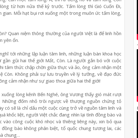
ng từ hơn nửa thế kỷ trước. Tấm lòng thì Gió Cuốn Đi,
n gian. Mỗi hạt bụi rơi xuống một trong muôn ức tấm lòng,
n? Quan niệm thông thường của người Việt là để linh hồn
n yên ổn.
hĩ tới những lập luận tâm linh, những luận bàn khoa học
gần gũi hai thế giới Mất, Còn. Là người gắn bó với cuộc
 khi tâm thức chập chờn giữa thực và ảo, ông cảm nhận một
hệ Còn. Không phải sự lưu truyền về lý tưởng, về đạo đức
ông cảm nhận như sự giao thoa giữa hai thế giới!
ó xuống lòng kênh Bến Nghé, ông Vương thấy gió mát rượi
g. Những đốm nhỏ trôi ngược về thượng nguồn chứng tỏ
y có sẽ là chỉ dấu một cuộc cùng trở về nguồn tâm linh và
uá khốc liệt, người Việt chắc đang nhìn lại tình đồng bào và
c vào công cuộc khó nhọc và thiêng liêng này, xin bỏ qua
 đồng bào không phân biệt, tổ quốc chung tương lai, các
nhà chung…