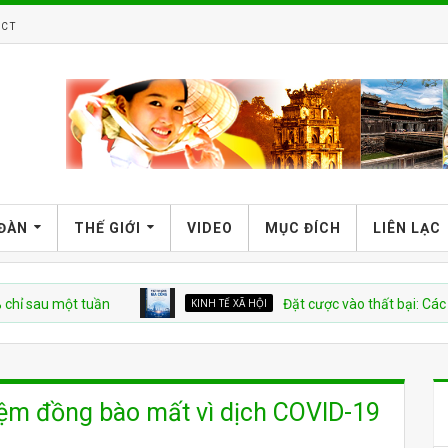
CT
 ĐÀN
THẾ GIỚI
VIDEO
MỤC ĐÍCH
LIÊN LẠC
 một tuần
KINH TẾ XÃ HỘI
Đặt cược vào thất bại: Các quỹ đầu 
iệm đồng bào mất vì dịch COVID-19