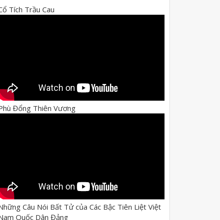
Cổ Tích Trầu Cau
Phù Đổng Thiên Vương
Những Câu Nói Bất Tử của Các Bậc Tiên Liệt Việt
Nam Quốc Dân Đảng