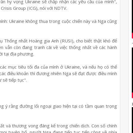
 vẫn hy vọng Ukraine sẽ chấp nhận các yêu cầu của mình",
 Crisis Group (ICG), nói với NDTV.
chính: Ukraine không thua trong cuộc chiến này và Nga cũng
 vụ Thống nhất Hoàng gia Anh (RUSI), cho biết thật khó để
ên vẫn còn đang tranh cãi về việc thống nhất về các hành
i tại địa phương.
các mục tiêu tối đa của mình ở Ukraine, và nếu họ có thể
 các điều khoản thì đương nhiên Nga sẽ đạt được điều mình
sẽ tiếp tục".
ng ý rằng đường lối ngoại giao hiện tại có tầm quan trọng
hất và thương vong đáng kể trong chiến dịch. Con số chính
 mọi tuyên bố, người Nga đang tiếp tục tiến công về phía