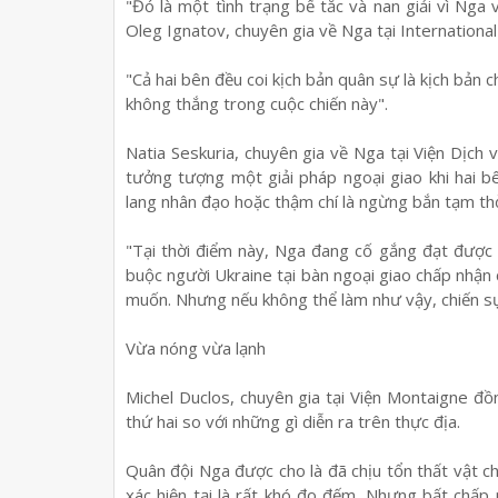
"Đó là một tình trạng bế tắc và nan giải vì Nga
Oleg Ignatov, chuyên gia về Nga tại International
"Cả hai bên đều coi kịch bản quân sự là kịch bản 
không thắng trong cuộc chiến này".
Natia Seskuria, chuyên gia về Nga tại Viện Dịch
tưởng tượng một giải pháp ngoại giao khi hai b
lang nhân đạo hoặc thậm chí là ngừng bắn tạm thờ
"Tại thời điểm này, Nga đang cố gắng đạt được 
buộc người Ukraine tại bàn ngoại giao chấp nhận
muốn. Nhưng nếu không thể làm như vậy, chiến sự 
Vừa nóng vừa lạnh
Michel Duclos, chuyên gia tại Viện Montaigne đồ
thứ hai so với những gì diễn ra trên thực địa.
Quân đội Nga được cho là đã chịu tổn thất vật c
xác hiện tại là rất khó đo đếm. Nhưng bất chấp