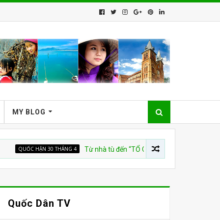
MY BLOG
ỐC HẬN 30 THÁNG 4
Từ nhà tù đến “TỔ QUỐC TRĂM NĂM”
CS
Quốc Dân TV