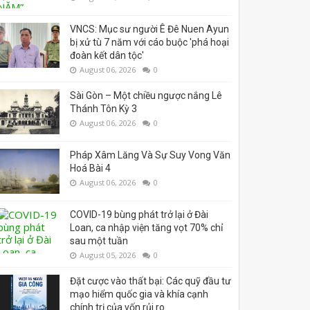
VNCS: Mục sư người Ê Đê Nuen Ayun
bị xử tù 7 năm với cáo buộc 'phá hoại
đoàn kết dân tộc'
August 06, 2026
0
Sài Gòn – Một chiều ngược nắng Lê
Thánh Tôn Kỳ 3
August 06, 2026
0
Pháp Xâm Lăng Và Sự Suy Vong Văn
Hoá Bài 4
August 06, 2026
0
COVID-19 bùng phát trở lại ở Đài
Loan, ca nhập viện tăng vọt 70% chỉ
sau một tuần
August 05, 2026
0
Đặt cược vào thất bại: Các quỹ đầu tư
mạo hiểm quốc gia và khía cạnh
chính trị của vốn rủi ro