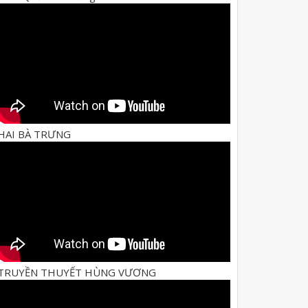
HAI BÀ TRƯNG
TRUYỀN THUYẾT HÙNG VƯƠNG