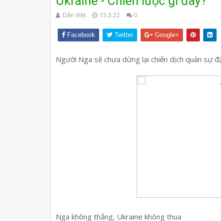
Ukraine - Chiến lược gì đây?
Dân Việt
15.3.22
0
Facebook
Twitter
Google+
Người Nga sẽ chưa dừng lại chiến dịch quân sự đặ
Nga không thắng, Ukraine không thua