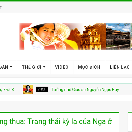
T
 ĐÀN
THẾ GIỚI
VIDEO
MỤC ĐÍCH
LIÊN LẠC
VNCH
Tưởng nhớ Giáo sư Nguyễn Ngọc Huy
QU
g thua: Trạng thái kỳ lạ của Nga ở