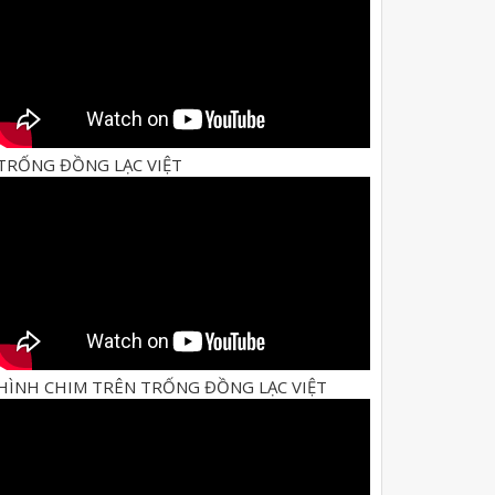
TRỐNG ĐỒNG LẠC VIỆT
HÌNH CHIM TRÊN TRỐNG ĐỒNG LẠC VIỆT