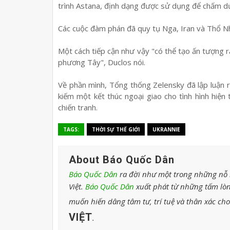
trình Astana, định dạng được sử dụng để chấm dứt
Các cuộc đàm phán đã quy tụ Nga, Iran và Thổ Nh
Một cách tiếp cận như vậy "có thể tạo ấn tượng rằ
phương Tây", Duclos nói.
Về phần mình, Tổng thống Zelensky đã lập luận 
kiếm một kết thúc ngoại giao cho tình hình hiện
chiến tranh.
TAGS:
THỜI SỰ THẾ GIỚI
UKRANNIE
About Báo Quốc Dân
Báo Quốc Dân
ra đời như một trong những nỗ l
Việt.
Báo Quốc Dân
xuất phát từ những tấm lòn
muốn hiến dâng tâm tư, trí tuệ và thân xác ch
VIỆT
.