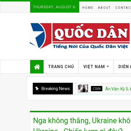
THURSDAY, AUGUST 6.
HOME
ABOUT
CONTAC
TRANG CHỦ
VIỆT NAM
DIỄN
Breaking News
CSVN
Án Văn: Kỳ 5, 6, 7 và 8
Nga không thắng, Ukraine khôn