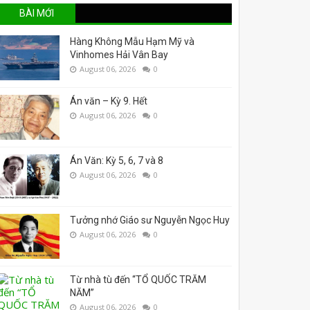
BÀI MỚI
Hàng Không Mẫu Hạm Mỹ và
Vinhomes Hải Vân Bay
August 06, 2026
0
Án văn – Kỳ 9. Hết
August 06, 2026
0
Án Văn: Kỳ 5, 6, 7 và 8
August 06, 2026
0
Tưởng nhớ Giáo sư Nguyễn Ngọc Huy
August 06, 2026
0
Từ nhà tù đến “TỔ QUỐC TRĂM
NĂM”
August 06, 2026
0