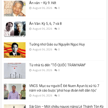
Án văn – Kỳ 9. Hết
August 06, 2026
0
Án Văn: Kỳ 5, 6, 7 và 8
August 06, 2026
0
Tưởng nhớ Giáo sư Nguyễn Ngọc Huy
August 06, 2026
0
Từ nhà tù đến “TỔ QUỐC TRĂM NĂM”
August 06, 2026
0
VNCS: Mục sư người Ê Đê Nuen Ayun bị xử tù 7
năm với cáo buộc 'phá hoại đoàn kết dân tộc'
August 06, 2026
0
Sài Gòn – Một chiều ngược nắng Lê Thánh Tôn Kỳ