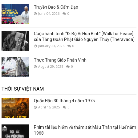
Truyền Đạo & Cấm Đạo
June 04, 2026
0
Cuộc hành trình “Đi Bộ Vì Hòa Bình” [Walk for Peace]
của Tăng Đoàn Phật Giáo Nguyên Thủy (Theravada)
January 23, 2026
0
Thực Trạng Giáo Phận Vinh
August 29, 2025
0
THỜI SỰ VIỆT NAM
Quốc Hận 30 tháng 4 năm 1975
April 16, 2025
0
Phim tài liệu hiếm về thảm sát Mậu Thân tại Huế năm
1968