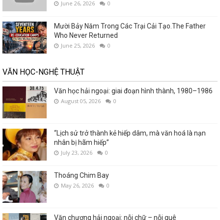
June 26, 2026
0
Mười Bảy Năm Trong Các Trại Cải Tạo.The Father
Who Never Returned
June 25, 2026
0
VĂN HỌC-NGHỆ THUẬT
Văn học hải ngoại: giai đoạn hình thành, 1980–1986
August 05, 2026
0
“Lịch sử trở thành kẻ hiếp dâm, mà văn hoá là nạn
nhân bị hãm hiếp”
July 23, 2026
0
Thoáng Chim Bay
May 26, 2026
0
Văn chương hải ngoại: nỗi chữ – nỗi quê