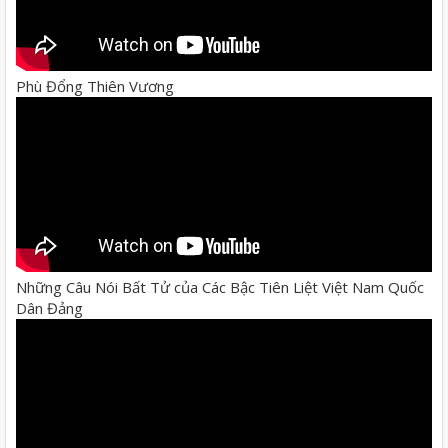
Phù Đổng Thiên Vương
Những Câu Nói Bất Tử của Các Bậc Tiên Liệt Việt Nam Quốc
Dân Đảng