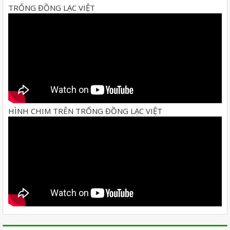
TRỐNG ĐỒNG LẠC VIỆT
HÌNH CHIM TRÊN TRỐNG ĐỒNG LẠC VIỆT