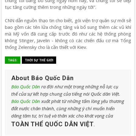
chúng tôi đang bổ sung ngày hôm nay, và chúng tôi sẽ tiếp
tục tăng cường thêm trong những ngày tới".
CNN dẫn nguồn thạo tin cho biết, gói viện trợ quân sự mới sẽ
bao gồm các tên lửa chống tăng và bổ sung thêm các vũ khí
mà Mỹ vốn đã cung cấp trước đó như các hệ thống phòng
không Stinger, Javelin - không có các chiến đấu cơ mà Tổng
thống Zelensky cho là cần thiết với Kiev.
TAGS:
THỜI SỰ THẾ GIỚI
About Báo Quốc Dân
Báo Quốc Dân
ra đời như một trong những nỗ lực cụ
thể của sự kết hợp chung của tiếng nói Quốc dân Việt.
Báo Quốc Dân
xuất phát từ những tấm lòng yêu thương
đất nước chân thành, cùng những ý chí muốn hiến
dâng tâm tư, trí tuệ và thân xác cho khát vọng của
TOÀN THỂ QUỐC DÂN VIỆT
.