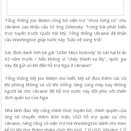
Tổng thống Joe Biden công bố viện trợ "chưa từng có" cho
Ukraine sau khẩu cầu từ ông Zelensky. Trong bài phát biểu
trực tuyến trước Quốc hội Mỹ, Tổng thống Ukraine đã khẩn
cầu Washington giúp nước này "bảo vệ vùng trời".
Xác định danh tính bé gái “Little Miss Nobody” bị sát hại bí ẩn
62 năm trước / Nếu không vì "cháy thành vạ lây", quốc gia
này đã gửi vũ khí đến hỗ trợ Nga ở Ukraine?
Tổng thống Mỹ Joe Biden cho biết, Mỹ sẽ đưa thêm các vũ
khí phòng không và vũ khí chống tăng cùng máy bay không
người lái cho Ukraine để hỗ trợ nước này đối phó với chiến
dịch quân sự của Nga.
Nhà lãnh đạo Mỹ cũng chính thức tuyên bố, chính quyền của
ông sẽ chuyển thêm 800 triệu USD hỗ trợ quân sự cho
Ukraine, nâng tổng số viện trợ mà Washington dành cho Kiev
kể từ khi ông Biden nhậm chức lên mức 2 tỉ USD. Khoảng 1 tỉ