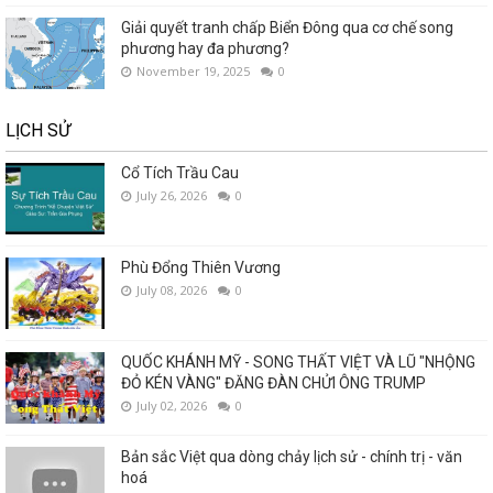
Giải quyết tranh chấp Biển Đông qua cơ chế song
phương hay đa phương?
November 19, 2025
0
LỊCH SỬ
Cổ Tích Trầu Cau
July 26, 2026
0
Phù Đổng Thiên Vương
July 08, 2026
0
QUỐC KHÁNH MỸ - SONG THẤT VIỆT VÀ LŨ "NHỘNG
ĐỎ KÉN VÀNG" ĐĂNG ĐÀN CHỬI ÔNG TRUMP
July 02, 2026
0
Bản sắc Việt qua dòng chảy lịch sử - chính trị - văn
hoá