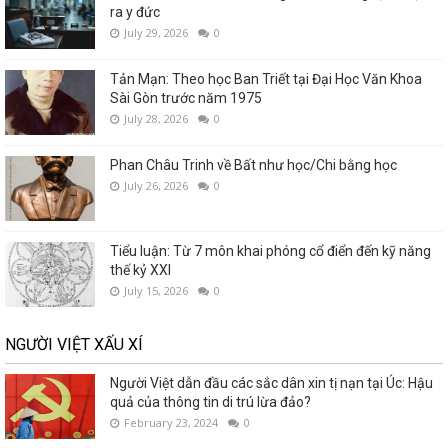
ra y đức
July 29, 2026
0
Tản Mạn: Theo học Ban Triết tại Đại Học Văn Khoa
Sài Gòn trước năm 1975
July 28, 2026
0
Phan Châu Trinh về Bất như học/Chi bằng học
July 26, 2026
0
Tiểu luận: Từ 7 môn khai phóng cổ điển đến kỹ năng
thế kỷ XXI
July 15, 2026
0
NGƯỜI VIỆT XẤU XÍ
Người Việt dẫn đầu các sắc dân xin tị nạn tại Úc: Hậu
quả của thông tin di trú lừa đảo?
February 23, 2024
0