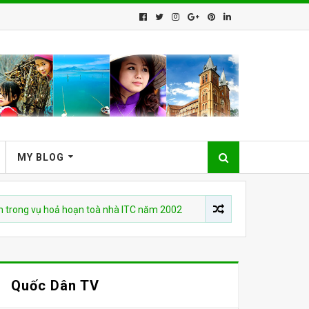
MY BLOG
ụ hoả hoạn toà nhà ITC năm 2002
CHUYỆN VIỆT NAM
Who Is B
Quốc Dân TV