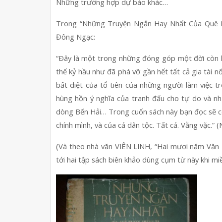
Những trường hợp dự báo khác…
Trong “Những Truyện Ngắn Hay Nhất Của Quê Hư
Đông Ngạc:
“Ðây là một trong những đóng góp một đời còn l
thế kỷ hầu như đã phá vỡ gần hết tất cả gia tài nổ
bất diệt của tổ tiên của những người làm việc tr
hùng hồn ý nghĩa của tranh đấu cho tự do và nh
dòng Bến Hải… Trong cuốn sách này bạn đọc sẽ có t
chính mình, và của cả dân tộc. Tất cả. Vằng vặc.”
(Và theo nhà văn VIÊN LINH, “Hai mươi năm Văn
tới hai tập sách biên khảo dùng cụm từ này khi mi