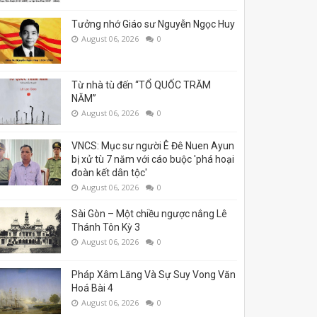
Tưởng nhớ Giáo sư Nguyễn Ngọc Huy
August 06, 2026
0
Từ nhà tù đến “TỔ QUỐC TRĂM
NĂM”
August 06, 2026
0
VNCS: Mục sư người Ê Đê Nuen Ayun
bị xử tù 7 năm với cáo buộc 'phá hoại
đoàn kết dân tộc'
August 06, 2026
0
Sài Gòn – Một chiều ngược nắng Lê
Thánh Tôn Kỳ 3
August 06, 2026
0
Pháp Xâm Lăng Và Sự Suy Vong Văn
Hoá Bài 4
August 06, 2026
0