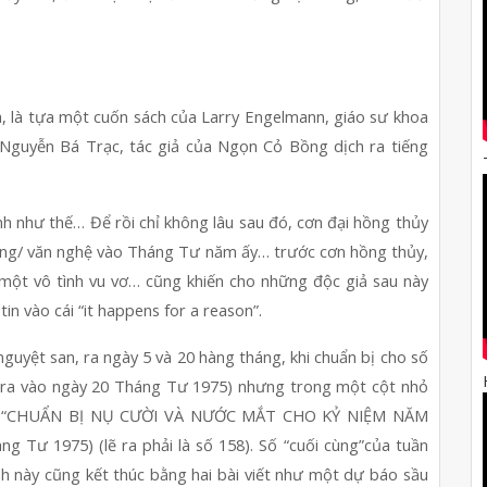
 là tựa một cuốn sách của Larry Engelmann, giáo sư khoa 
 Nguyễn Bá Trạc, tác giả của Ngọn Cỏ Bồng dịch ra tiếng 
 như thế… Để rồi chỉ không lâu sau đó, cơn đại hồng thủy 
ương/ văn nghệ vào Tháng Tư năm ấy… trước cơn hồng thủy, 
một vô tình vu vơ… cũng khiến cho những độc giả sau này 
 tin vào cái “it happens for a reason”.
yệt san, ra ngày 5 và 20 hàng tháng, khi chuẩn bị cho số 
 ra vào ngày 20 Tháng Tư 1975) nhưng trong một cột nhỏ 
 gửi “CHUẨN BỊ NỤ CƯỜI VÀ NƯỚC MẮT CHO KỶ NIỆM NĂM 
 1975) (lẽ ra phải là số 158). Số “cuối cùng”của tuần 
h này cũng kết thúc bằng hai bài viết như một dự báo sầu 