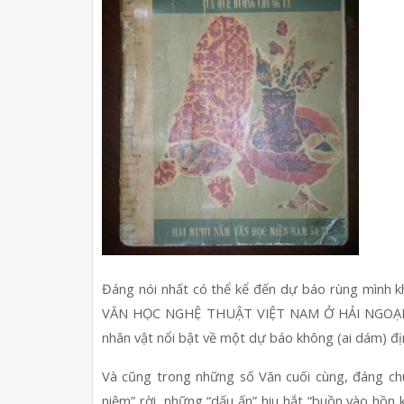
Đáng nói nhất có thể kể đến dự báo rùng mình k
VĂN HỌC NGHỆ THUẬT VIỆT NAM Ở HẢI NGOẠI và t
nhân vật nổi bật về một dự báo không (ai dám) đị
Và cũng trong những số Văn cuối cùng, đáng ch
niệm” rời, những “dấu ấn” hiu hắt “buồn vào hồn 