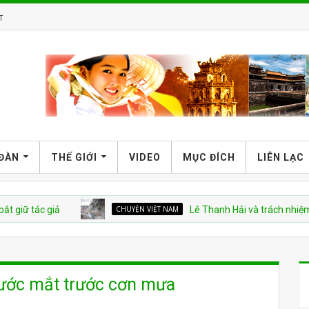
T
 ĐÀN
THẾ GIỚI
VIDEO
MỤC ĐÍCH
LIÊN LẠC
c giả
CHUYỆN VIỆT NAM
Lê Thanh Hải và trách nhiệm trong v
ước mắt trước cơn mưa