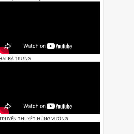
HAI BÀ TRƯNG
TRUYỀN THUYẾT HÙNG VƯƠNG