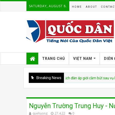
SATURDAY, AUGUST 8.
HOME
ABOUT
CONTAC
TRANG CHỦ
VIỆT NAM
DIỄN
Breaking News
Nam bị cáo buộc tái diễn chiến dịch đàn áp giới cầm bút sau vụ bắt giữ tá
Nguyễn Trường Trung Huy - N
quehuong
27.4.22
0