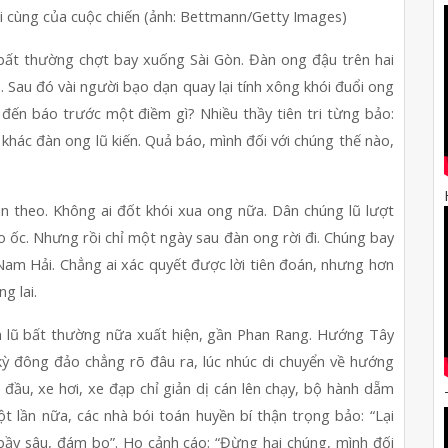
i cùng của cuộc chiến (ảnh: Bettmann/Getty Images) 
ất thường chợt bay xuống Sài Gòn. Đàn ong đậu trên hai 
 Sau đó vài người bạo dạn quay lại tính xông khói đuổi ong 
 đến báo trước một điềm gì? Nhiều thầy tiên tri từng bảo: 
ác đàn ong lũ kiến. Quả báo, mình đối với chúng thế nào, 
n theo. Không ai đốt khói xua ong nữa. Dân chúng lũ lượt 
o ốc. Nhưng rồi chỉ một ngày sau đàn ong rời đi. Chúng bay 
m Hải. Chẳng ai xác quyết được lời tiên đoán, nhưng hơn 
g lai.
àn lũ bất thường nữa xuất hiện, gần Phan Rang. Hướng Tây 
ỳ đông đảo chẳng rõ đâu ra, lúc nhúc di chuyển về hướng 
ầu, xe hơi, xe đạp chỉ giản dị cán lên chạy, bộ hành dẵm 
t lần nữa, các nhà bói toán huyền bí thận trọng bảo: “Lại 
 bầy sâu, đám bọ”. Họ cảnh cáo: “Đừng hại chúng, mình đối 