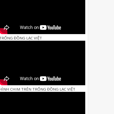
TRỐNG ĐỒNG LẠC VIỆT
HÌNH CHIM TRÊN TRỐNG ĐỒNG LẠC VIỆT