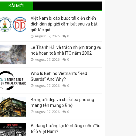
BÀI MỚI
Việt Nam bị cáo buộc tái diễn chiến
dịch đàn áp giới cầm bút sau vụ bắt
giữ tác giả
August 07, 2026
0
Lê Thanh Hải và trách nhiệm trong vụ
hoả hoạn toà nhà ITC năm 2002
August 07, 2026
0
Who Is Behind Vietnam’s “Red
Guards” And Why?
August 07, 2026
0
Ba người đẹp và chiếc loa phường
mang tên mạng xã hội
August 07, 2026
0
Ai đang hưởng lợi từ những cuộc đấu
tố ở Việt Nam?