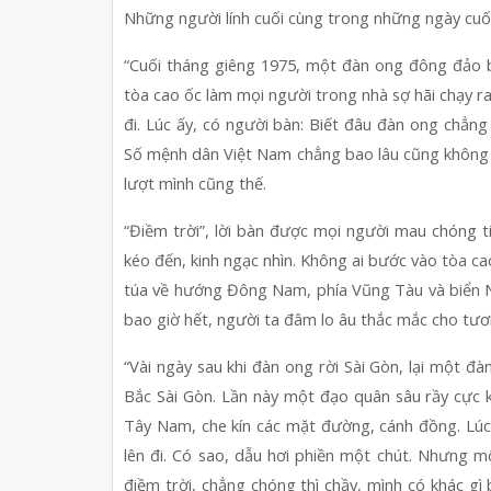
Những người lính cuối cùng trong những ngày cuố
“Cuối tháng giêng 1975, một đàn ong đông đảo b
tòa cao ốc làm mọi người trong nhà sợ hãi chạy ra.
đi. Lúc ấy, có người bàn: Biết đâu đàn ong chẳng
Số mệnh dân Việt Nam chẳng bao lâu cũng không kh
lượt mình cũng thế.
“Điềm trời”, lời bàn được mọi người mau chóng ti
kéo đến, kinh ngạc nhìn. Không ai bước vào tòa ca
túa về hướng Đông Nam, phía Vũng Tàu và biển Na
bao giờ hết, người ta đâm lo âu thắc mắc cho tươn
“Vài ngày sau khi đàn ong rời Sài Gòn, lại một đ
Bắc Sài Gòn. Lần này một đạo quân sâu rầy cực k
Tây Nam, che kín các mặt đường, cánh đồng. Lúc đ
lên đi. Có sao, dẫu hơi phiền một chút. Nhưng mộ
điềm trời, chẳng chóng thì chầy, mình có khác gì