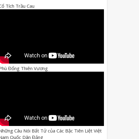
Cổ Tích Trầu Cau
Phù Đổng Thiên Vương
Những Câu Nói Bất Tử của Các Bậc Tiên Liệt Việt
Nam Quốc Dân Đảng