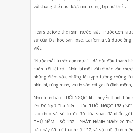
với chúng thế nào, lượt mình cũng bị như thế…”
________
Tears Before the Rain, Nước Mắt Trước Cơn Mưa,
sử của Đại học San Jose, California và được ông
Việt.
“Nước mắt trước cơn mưa”… đã bắt đầu thành hình
cuốn trôi tất cả… Nhìn lại một vài tờ báo văn ch
những điềm xấu, những lỗi typo tưởng chừng là 
nhìn lại, rùng mình, và tin vào cái gọi là định mệnh,
Như tuần báo TUỔI NGỌC, khi chuyển thành bán ngu
lên Đệ Ngũ Chu Niên – tức TUỔI NGỌC 158 (“sẽ”
rao tin ở vài số trước đó, tòa soạn đã nhắn
THỨ NĂM – SỐ 157 – PHÁT HÀNH NGÀY 20 Tháng Tư
báo này đã trở thành số 157, và số cuối định mện