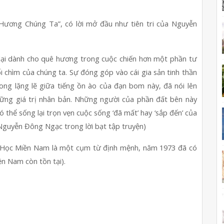
ơng Chúng Ta”, có lời mở đầu như tiên tri của Nguyễn 
ại dành cho quê hương trong cuộc chiến hơn một phần tư 
i chìm của chúng ta. Sự đóng góp vào cái gia sản tinh thần 
ong lặng lẽ giữa tiếng ồn ào của đạn bom này, đã nói lên 
ững giá trị nhân bản. Những người của phần đất bên này 
hể sống lại trọn vẹn cuộc sống ‘đã mất’ hay ‘sắp đến’ của 
 (Nguyễn Đông Ngạc trong lời bạt tập truyện)
 Học Miền Nam là một cụm từ định mệnh, năm 1973 đã có 
ền Nam còn tồn tại).