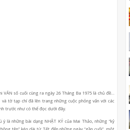
hi VĂN số cuối cùng ra ngày 26 Tháng Ba 1975 là chủ đề… 
ờ tạp chí đã lên trang những cuộc phỏng vấn với các 
nh trước như có thể đọc dưới đây.
ú ý là những bài dạng NHẬT KÝ của Mai Thảo, những “kỷ 
không tên” kéo dài từ Tết đến những ngày “gần cuối”, một 