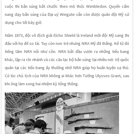
cuộc thi bắn súng bắt chước theo mô thức Wimbledon. Quyển cẩm 
nang dạy bắn súng của Đại uý Wingate vẫn còn được quân đội Mỹ sử 
dụng cho tới bây giờ.
Năm 1873, đội vô địch giải Elcho Shield là Ireland mời đội Mỹ sang thi 
đấu với họ để so tài. Tuy còn non trẻ nhưng NRA Mỹ đã thắng. Kể từ đó 
tiếng tăm NRA nổi như cồn. NRA bắt đầu vươn ra những tiểu bang 
khác, lập ra chi nhánh và các câu lạc bộ bắn súng tại nhiều nơi. Vệ quốc 
quân tại các tiểu bang ấy thường nhờ NRA giúp họ huấn luyện xạ thủ. 
Có lúc chủ tịch của NRA không ai khác hơn Tướng Ulysses Grant, sau 
khi ông làm xong hai nhiệm kỳ tổng thống.