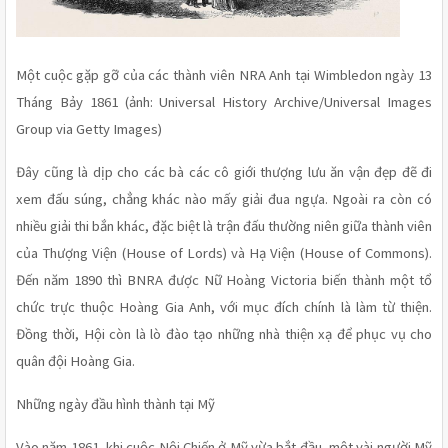
Một cuộc gặp gỡ của các thành viên NRA Anh tại Wimbledon ngày 13 
Tháng Bảy 1861 (ảnh: Universal History Archive/Universal Images 
Group via Getty Images) 
Đây cũng là dịp cho các bà các cô giới thượng lưu ăn vận đẹp đẽ đi 
xem đấu súng, chẳng khác nào mấy giải đua ngựa. Ngoài ra còn có 
nhiều giải thi bắn khác, đặc biệt là trận đấu thường niên giữa thành viên 
của Thượng Viện (House of Lords) và Hạ Viện (House of Commons). 
Đến năm 1890 thì BNRA được Nữ Hoàng Victoria biến thành một tổ 
chức trực thuộc Hoàng Gia Anh, với mục đích chính là làm từ thiện. 
Đồng thời, Hội còn là lò đào tạo những nhà thiện xạ để phục vụ cho 
quân đội Hoàng Gia.
Những ngày đầu hình thành tại Mỹ 
Vào năm 1861, khi cuộc Nội Chiến ở Mỹ vừa bắt đầu, một vài người Mỹ 