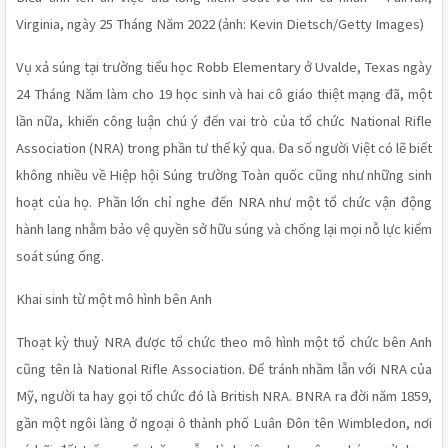
Virginia, ngày 25 Tháng Năm 2022 (ảnh: Kevin Dietsch/Getty Images) 
Vụ xả súng tại trường tiểu học Robb Elementary ở Uvalde, Texas ngày 
24 Tháng Năm làm cho 19 học sinh và hai cô giáo thiệt mạng đã, một 
lần nữa, khiến công luận chú ý đến vai trò của tổ chức National Rifle 
Association (NRA) trong phần tư thế kỷ qua. Đa số người Việt có lẽ biết 
không nhiều về Hiệp hội Súng trường Toàn quốc cũng như những sinh 
hoạt của họ. Phần lớn chỉ nghe đến NRA như một tổ chức vận động 
hành lang nhằm bảo vệ quyền sở hữu súng và chống lại mọi nỗ lực kiểm 
soát súng ống.
Khai sinh từ một mô hình bên Anh 
Thoạt kỳ thuỷ NRA được tổ chức theo mô hình một tổ chức bên Anh 
cũng tên là National Rifle Association. Để tránh nhầm lẫn với NRA của 
Mỹ, người ta hay gọi tổ chức đó là British NRA. BNRA ra đời năm 1859, 
gần một ngôi làng ở ngoại ô thành phố Luân Đôn tên Wimbledon, nơi 