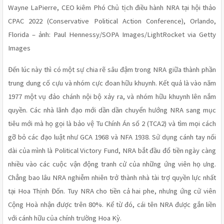
Wayne LaPierre, CEO kiêm Phó Chủ tịch điều hành NRA tại hội thảo 
CPAC 2022 (Conservative Political Action Conference), Orlando, 
Florida – ảnh: Paul Hennessy/SOPA Images/LightRocket via Getty 
Images 
Đến lúc này thì có một sự chia rẽ sâu đậm trong NRA giữa thành phần 
trung dung cố cựu và nhóm cực đoan hữu khuynh. Kết quả là vào năm 
1977 một vụ đảo chánh nội bộ xảy ra, và nhóm hữu khuynh lên nắm 
quyền. Các nhà lãnh đạo mới dần dần chuyển hướng NRA sang mục 
tiêu mới mà họ gọi là bảo vệ Tu Chính Án số 2 (TCA2) và tìm mọi cách 
gỡ bỏ các đạo luật như GCA 1968 và NFA 1938. Sử dụng cánh tay nối 
dài của mình là Political Victory Fund, NRA bắt đầu đổ tiền ngày càng 
nhiều vào các cuộc vận động tranh cử của những ứng viên họ ưng. 
Chẳng bao lâu NRA nghiễm nhiên trở thành nhà tài trợ quyền lực nhất 
tại Hoa Thịnh Đốn. Tuy NRA cho tiền cả hai phe, nhưng ứng cử viên 
Cộng Hoà nhận được trên 80%. Kể từ đó, cái tên NRA được gắn liền 
với cánh hữu của chính trường Hoa Kỳ.