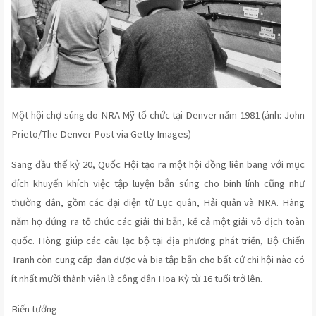
Một hội chợ súng do NRA Mỹ tổ chức tại Denver năm 1981 (ảnh: John 
Prieto/The Denver Post via Getty Images) 
Sang đầu thế kỷ 20, Quốc Hội tạo ra một hội đồng liên bang với mục 
đích khuyến khích việc tập luyện bắn súng cho binh lính cũng như 
thường dân, gồm các đại diện từ Lục quân, Hải quân và NRA. Hàng 
năm họ đứng ra tổ chức các giải thi bắn, kể cả một giải vô địch toàn 
quốc. Hòng giúp các câu lạc bộ tại địa phương phát triển, Bộ Chiến 
Tranh còn cung cấp đạn dược và bia tập bắn cho bất cứ chi hội nào có 
ít nhất mười thành viên là công dân Hoa Kỳ từ 16 tuổi trở lên.
Biến tướng