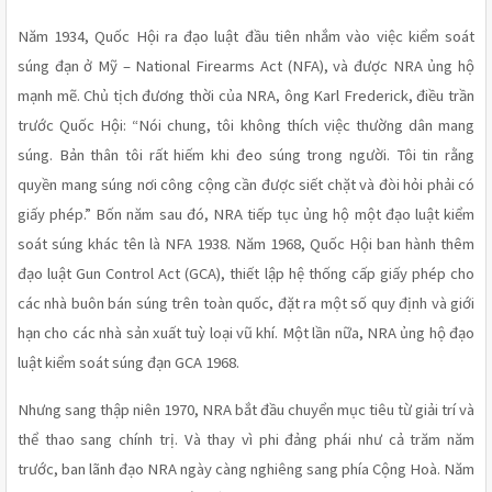
Năm 1934, Quốc Hội ra đạo luật đầu tiên nhắm vào việc kiểm soát 
súng đạn ở Mỹ – National Firearms Act (NFA), và được NRA ủng hộ 
mạnh mẽ. Chủ tịch đương thời của NRA, ông Karl Frederick, điều trần 
trước Quốc Hội: “Nói chung, tôi không thích việc thường dân mang 
súng. Bản thân tôi rất hiếm khi đeo súng trong người. Tôi tin rằng 
quyền mang súng nơi công cộng cần được siết chặt và đòi hỏi phải có 
giấy phép.” Bốn năm sau đó, NRA tiếp tục ủng hộ một đạo luật kiểm 
soát súng khác tên là NFA 1938. Năm 1968, Quốc Hội ban hành thêm 
đạo luật Gun Control Act (GCA), thiết lập hệ thống cấp giấy phép cho 
các nhà buôn bán súng trên toàn quốc, đặt ra một số quy định và giới 
hạn cho các nhà sản xuất tuỳ loại vũ khí. Một lần nữa, NRA ủng hộ đạo 
luật kiểm soát súng đạn GCA 1968.
Nhưng sang thập niên 1970, NRA bắt đầu chuyển mục tiêu từ giải trí và 
thể thao sang chính trị. Và thay vì phi đảng phái như cả trăm năm 
trước, ban lãnh đạo NRA ngày càng nghiêng sang phía Cộng Hoà. Năm 