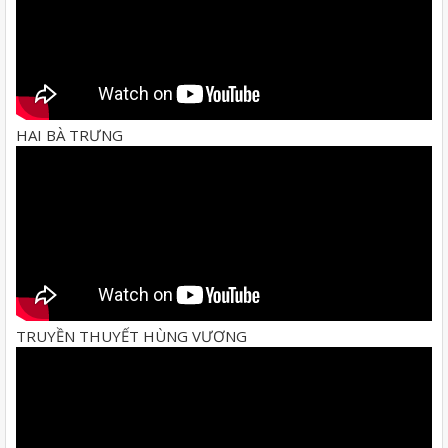
HAI BÀ TRƯNG
TRUYỀN THUYẾT HÙNG VƯƠNG