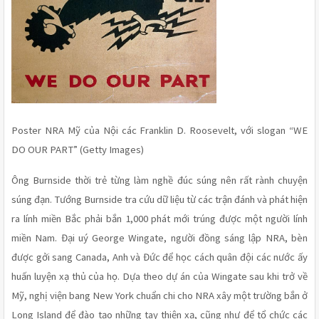
Poster NRA Mỹ của Nội các Franklin D. Roosevelt, với slogan “WE 
DO OUR PART” (Getty Images) 
Ông Burnside thời trẻ từng làm nghề đúc súng nên rất rành chuyện 
súng đạn. Tướng Burnside tra cứu dữ liệu từ các trận đánh và phát hiện 
ra lính miền Bắc phải bắn 1,000 phát mới trúng được một người lính 
miền Nam. Đại uý George Wingate, người đồng sáng lập NRA, bèn 
được gởi sang Canada, Anh và Đức để học cách quân đội các nước ấy 
huấn luyện xạ thủ của họ. Dựa theo dự án của Wingate sau khi trở về 
Mỹ, nghị viện bang New York chuẩn chi cho NRA xây một trường bắn ở 
Long Island để đào tạo những tay thiện xạ, cũng như để tổ chức các 