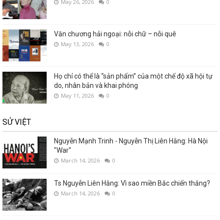
May 26, 2026
0
Văn chương hải ngoại: nỗi chữ – nỗi quê
May 13, 2026
0
Họ chỉ có thể là “sản phẩm” của một chế độ xã hội tự
do, nhân bản và khai phóng
May 11, 2026
0
SỬ VIỆT
Nguyễn Mạnh Trinh - Nguyễn Thị Liên Hằng: Hà Nội
"War"
March 14, 2026
0
Ts Nguyễn Liên Hằng: Vì sao miền Bắc chiến thắng?
March 14, 2026
0