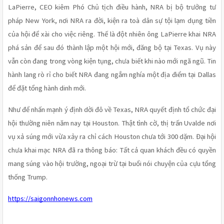
LaPierre, CEO kiêm Phó Chủ tịch điều hành, NRA bị bộ trưởng tư 
pháp New York, nơi NRA ra đời, kiện ra toà dân sự tội lạm dụng tiền 
của hội để xài cho việc riêng. Thế là đột nhiên ông LaPierre khai NRA 
phá sản để sau đó thành lập một hội mới, đăng bộ tại Texas. Vụ này 
vẫn còn đang trong vòng kiện tụng, chưa biết khi nào mới ngã ngũ. Tin 
hành lang rò rỉ cho biết NRA đang ngắm nghía một địa điểm tại Dallas 
để đặt tổng hành dinh mới.
Như để nhấn mạnh ý định dời đô về Texas, NRA quyết định tổ chức đại 
hội thường niên năm nay tại Houston. Thật tình cờ, thị trấn Uvalde nơi 
vụ xả súng mới vừa xảy ra chỉ cách Houston chưa tới 300 dặm. Đại hội 
chưa khai mạc NRA đã ra thông báo: Tất cả quan khách đều có quyền 
mang súng vào hội trường, ngoại trừ tại buổi nói chuyện của cựu tổng 
thống Trump.
https://saigonnhonews.com