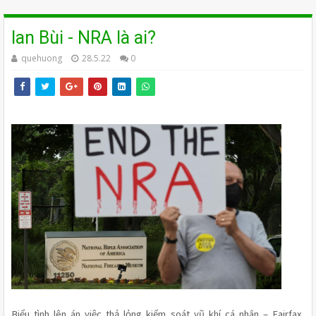
Ian Bùi - NRA là ai?
quehuong
28.5.22
0
Biểu tình lên án việc thả lỏng kiểm soát vũ khí cá nhân – Fairfax, 