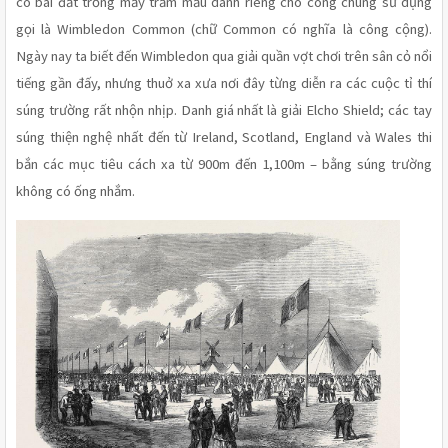
có bãi đất trống mấy trăm mẫu dành riêng cho công chúng sử dụng 
gọi là Wimbledon Common (chữ Common có nghĩa là công cộng). 
Ngày nay ta biết đến Wimbledon qua giải quần vợt chơi trên sân cỏ nổi 
tiếng gần đấy, nhưng thuở xa xưa nơi đây từng diễn ra các cuộc tỉ thí 
súng trường rất nhộn nhịp. Danh giá nhất là giải Elcho Shield; các tay 
súng thiện nghệ nhất đến từ Ireland, Scotland, England và Wales thi 
bắn các mục tiêu cách xa từ 900m đến 1,100m – bằng súng trường 
không có ống nhắm.