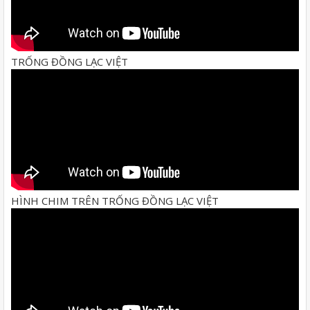
TRỐNG ĐỒNG LẠC VIỆT
HÌNH CHIM TRÊN TRỐNG ĐỒNG LẠC VIỆT