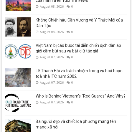
của mình trên Tuổi Trẻ News
August 08, 2026
0
Kháng Chiến hậu Cần Vương và Ý Thức Mới của
Dân Tộc
August 08, 2026
0
Việt Nam bị cáo buộc tái diễn chiến dịch đàn áp
giới cầm bút sau vụ bắt giữ tác giả
August 07, 2026
0
Lê Thanh Hải và trách nhiệm trong vụ hoả hoạn
toà nhà ITC năm 2002
August 07, 2026
0
Who Is Behind Vietnam’s “Red Guards” And Why?
August 07, 2026
0
Ba người đẹp và chiếc loa phường mang tên
mạng xã hội