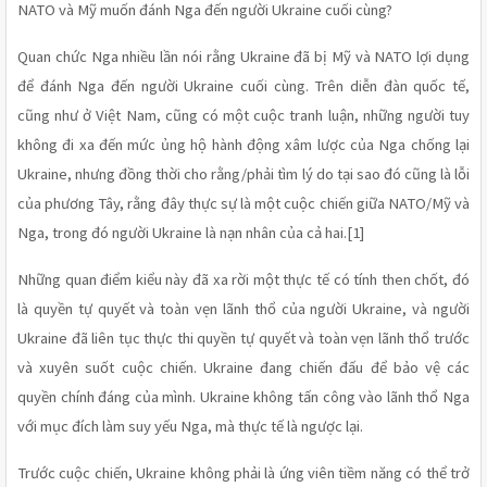
NATO và Mỹ muốn đánh Nga đến người Ukraine cuối cùng?
Quan chức Nga nhiều lần nói rằng Ukraine đã bị Mỹ và NATO lợi dụng 
để đánh Nga đến người Ukraine cuối cùng. Trên diễn đàn quốc tế, 
cũng như ở Việt Nam, cũng có một cuộc tranh luận, những người tuy 
không đi xa đến mức ủng hộ hành động xâm lược của Nga chống lại 
Ukraine, nhưng đồng thời cho rằng/phải tìm lý do tại sao đó cũng là lỗi 
của phương Tây, rằng đây thực sự là một cuộc chiến giữa NATO/Mỹ và 
Nga, trong đó người Ukraine là nạn nhân của cả hai.[1]
Những quan điểm kiểu này đã xa rời một thực tế có tính then chốt, đó 
là quyền tự quyết và toàn vẹn lãnh thổ của người Ukraine, và người 
Ukraine đã liên tục thực thi quyền tự quyết và toàn vẹn lãnh thổ trước 
và xuyên suốt cuộc chiến. Ukraine đang chiến đấu để bảo vệ các 
quyền chính đáng của mình. Ukraine không tấn công vào lãnh thổ Nga 
với mục đích làm suy yếu Nga, mà thực tế là ngược lại. 
Trước cuộc chiến, Ukraine không phải là ứng viên tiềm năng có thể trở 