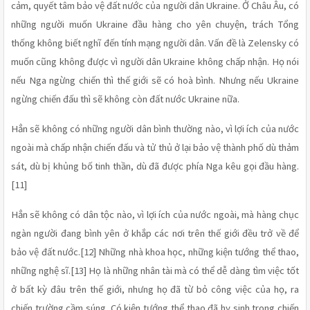
cảm, quyết tâm bảo vệ đất nước của người dân Ukraine. Ở Châu Âu, có 
những người muốn Ukraine đầu hàng cho yên chuyện, trách Tổng 
thống không biết nghĩ đến tính mạng người dân. Vấn đề là Zelensky có 
muốn cũng không được vì người dân Ukraine không chấp nhận. Họ nói 
nếu Nga ngừng chiến thì thế giới sẽ có hoà bình. Nhưng nếu Ukraine 
ngừng chiến đấu thì sẽ không còn đất nước Ukraine nữa.
Hẳn sẽ không có những người dân bình thường nào, vì lợi ích của nước 
ngoài mà chấp nhận chiến đấu và tử thủ ở lại bảo vệ thành phố dù thảm 
sát, dù bị khủng bố tinh thần, dù đã được phía Nga kêu gọi đầu hàng.
[11]
Hẳn sẽ không có dân tộc nào, vì lợi ích của nước ngoài, mà hàng chục 
ngàn người đang bình yên ở khắp các nơi trên thế giới đều trở về để 
bảo vệ đất nước.[12] Những nhà khoa học, những kiện tướng thể thao, 
những nghệ sĩ.[13] Họ là những nhân tài mà có thể dễ dàng tìm việc tốt 
ở bất kỳ đâu trên thế giới, nhưng họ đã từ bỏ công việc của họ, ra 
chiến trường cầm súng. Có kiện tướng thể thao đã hy sinh trong chiến 