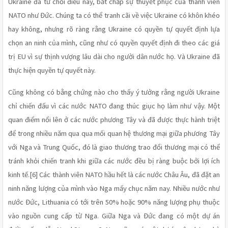
Ukraine đã từ chối điều này, bất chấp sự thuyết phục của thành viên 
NATO như Đức. Chúng ta có thể tranh cãi về việc Ukraine có khôn khéo 
hay không, nhưng rõ ràng rằng Ukraine có quyền tự quyết định lựa 
chọn an ninh của mình, cũng như có quyền quyết định đi theo các giá 
trị EU vì sự thịnh vượng lâu dài cho người dân nước họ. Và Ukraine đã 
thực hiện quyền tự quyết này. 
Cũng không có bằng chứng nào cho thấy ý tưởng rằng người Ukraine 
chỉ chiến đấu vì các nước NATO đang thúc giục họ làm như vậy. Một 
quan điểm nổi lên ở các nước phương Tây và đã được thực hành triệt 
để trong nhiều năm qua qua mối quan hệ thương mại giữa phương Tây 
với Nga và Trung Quốc, đó là giao thương trao đổi thương mại có thể 
tránh khỏi chiến tranh khi giữa các nước đều bị ràng buộc bởi lợi ích 
kinh tế.[6] Các thành viên NATO hầu hết là các nước Châu Âu, đã đặt an 
ninh năng lượng của mình vào Nga mấy chục năm nay. Nhiều nước như 
nước Đức, Lithuania có tới trên 50% hoặc 90% năng lượng phụ thuộc 
vào nguồn cung cấp từ Nga. Giữa Nga và Đức đang có một dự án 