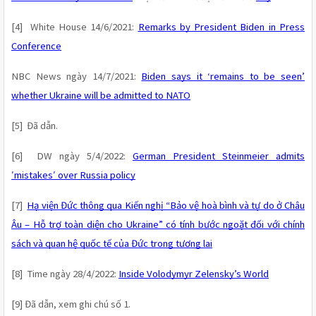
[4]  White House 14/6/2021: 
Remarks by President Biden in Press 
Conference
NBC News ngày 14/7/2021: 
Biden says it ‘remains to be seen’ 
whether Ukraine will be admitted to NATO
[5]  Đã dẫn.
[6]  DW ngày 5/4/2022: 
German President Steinmeier admits 
′mistakes′ over Russia policy
[7]  
Hạ viện Đức thông qua Kiến nghị “Bảo vệ hoà bình và tự do ở Châu 
Âu – Hỗ trợ toàn diện cho Ukraine” có tính bước ngoặt đối với chính 
sách và quan hệ quốc tế của Đức trong tương lai
[8]  Time ngày 28/4/2022: 
Inside Volodymyr Zelensky’s World
[9] Đã dẫn, xem ghi chú số 1.