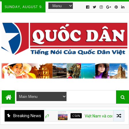
SUNDAY, AUGUST 9.
Breaking News
CSVN
Việt Nam và con số tăng trưởng 10%