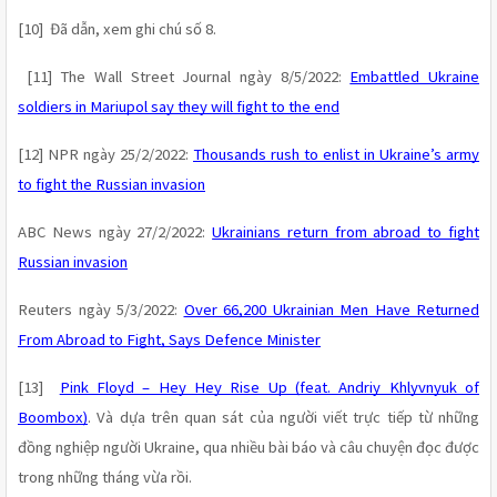
[10]  Đã dẫn, xem ghi chú số 8.
 [11] The Wall Street Journal ngày 8/5/2022: 
Embattled Ukraine 
soldiers in Mariupol say they will fight to the end
[12] NPR ngày 25/2/2022: 
Thousands rush to enlist in Ukraine’s army 
to fight the Russian invasion
ABC News ngày 27/2/2022: 
Ukrainians return from abroad to fight 
Russian invasion
Reuters ngày 5/3/2022: 
Over 66,200 Ukrainian Men Have Returned 
From Abroad to Fight, Says Defence Minister
[13]  
Pink Floyd – Hey Hey Rise Up (feat. Andriy Khlyvnyuk of 
Boombox)
. Và dựa trên quan sát của người viết trực tiếp từ những 
đồng nghiệp người Ukraine, qua nhiều bài báo và câu chuyện đọc được 
trong những tháng vừa rồi.