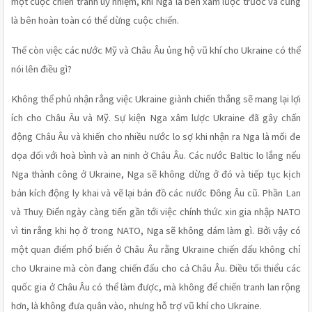
một cuộc chiến tranh uỷ nhiệm, khi Nga là bên xâm lược trước và cũng 
là bên hoàn toàn có thể dừng cuộc chiến.  
Thế còn việc các nước Mỹ và Châu Âu ủng hộ vũ khí cho Ukraine có thể 
nói lên điều gì?
Không thể phủ nhận rằng việc Ukraine giành chiến thắng sẽ mang lại lợi 
ích cho Châu Âu và Mỹ. Sự kiện Nga xâm lược Ukraine đã gây chấn 
động Châu Âu và khiến cho nhiều nước lo sợ khi nhận ra Nga là mối đe 
dọa đối với hoà bình và an ninh ở Châu Âu. Các nước Baltic lo lắng nếu 
Nga thành công ở Ukraine, Nga sẽ không dừng ở đó và tiếp tục kịch 
bản kích động ly khai và vẽ lại bản đồ các nước Đông Âu cũ. Phần Lan 
và Thuỵ Điển ngày càng tiến gần tới việc chính thức xin gia nhập NATO 
vì tin rằng khi họ ở trong NATO, Nga sẽ không dám làm gì. Bởi vậy có 
một quan điểm phổ biến ở Châu Âu rằng Ukraine chiến đấu không chỉ 
cho Ukraine mà còn đang chiến đấu cho cả Châu Âu. Điều tối thiểu các 
quốc gia ở Châu Âu có thể làm được, mà không để chiến tranh lan rộng 
hơn, là không đưa quân vào, nhưng hỗ trợ vũ khí cho Ukraine. 