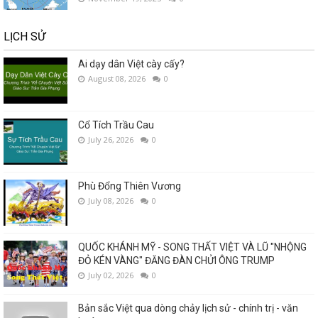
LỊCH SỬ
Ai dạy dân Việt cày cấy?
August 08, 2026
0
Cổ Tích Trầu Cau
July 26, 2026
0
Phù Đổng Thiên Vương
July 08, 2026
0
QUỐC KHÁNH MỸ - SONG THẤT VIỆT VÀ LŨ "NHỘNG
ĐỎ KÉN VÀNG" ĐĂNG ĐÀN CHỬI ÔNG TRUMP
July 02, 2026
0
Bản sắc Việt qua dòng chảy lịch sử - chính trị - văn