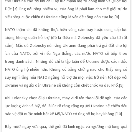
cho Ukraine cho tới khi chịu áp lực mạnh mẽ từ công luận và Quốc hội 
Đức.[7] Ông nói rằng nhiệm vụ của ông là phải làm cho thế giới tự do 
hiểu rằng cuộc chiến ở Ukraine cũng là vấn đề sống còn của họ.[8]
NATO thậm chí đã không thực hiện vùng cấm bay hoặc cung cấp lực 
lượng không quân hỗ trợ (đó là điều mà Zelensky đã yêu cầu từ rất 
sớm). Mặc dù Zelensky nói rằng Ukraine đang phải trả giá đắt cho lợi 
ích của NATO, bởi vì nếu Nga thắng, các nước NATO sẽ tiếp theo 
trong danh sách. Nhưng đó chỉ là lập luận để Ukraine được các nước 
NATO ủng hộ nhiều hơn. Không có bằng chứng nào cho thấy ông có 
suy nghĩ rằng nếu NATO ngừng hỗ trợ thì mọi việc trở nên tốt đẹp với 
Ukraine và người dân Ukraine sẽ không còn chết chóc và đau khổ.[9]
Khi Zelensky chọn ở lại Ukraine, thay vì di tản theo lời đề nghị của các 
lực lượng Anh và Mỹ, đó là lúc rõ ràng rằng người Ukraine sẽ chiến đấu 
bảo vệ đất nước mình bất kể Mỹ/NATO có ủng hộ họ hay không.[10] 
Bảy mươi ngày vừa qua, thế giới đã kinh ngạc và ngưỡng mộ lòng quả 