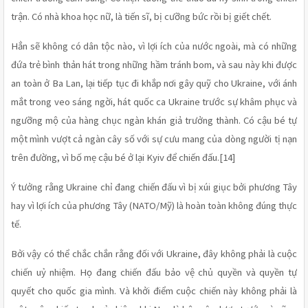
trận. Có nhà khoa học nữ, là tiến sĩ, bị cưỡng bức rồi bị giết chết.
Hẳn sẽ không có dân tộc nào, vì lợi ích của nước ngoài, mà có những 
đứa trẻ bình thản hát trong những hầm tránh bom, và sau này khi được 
an toàn ở Ba Lan, lại tiếp tục đi khắp nơi gây quỹ cho Ukraine, với ánh 
mắt trong veo sáng ngời, hát quốc ca Ukraine trước sự khâm phục và 
ngưỡng mộ của hàng chục ngàn khán giả trưởng thành. Có cậu bé tự 
một mình vượt cả ngàn cây số với sự cưu mang của dòng người tị nạn 
trên đường, vì bố mẹ cậu bé ở lại Kyiv để chiến đấu.[14]
Ý tưởng rằng Ukraine chỉ đang chiến đấu vì bị xúi giục bởi phương Tây 
hay vì lợi ích của phương Tây (NATO/Mỹ) là hoàn toàn không đúng thực 
tế. 
Bởi vậy có thể chắc chắn rằng đối với Ukraine, đây không phải là cuộc 
chiến uỷ nhiệm. Họ đang chiến đấu bảo vệ chủ quyền và quyền tự 
quyết cho quốc gia mình. Và khởi điểm cuộc chiến này không phải là 