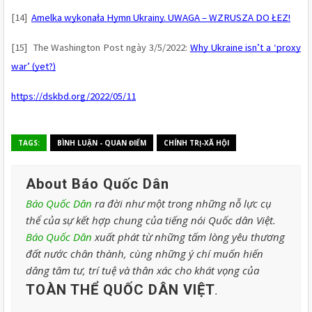
[14]  
Amelka wykonała Hymn Ukrainy. UWAGA – WZRUSZA DO ŁEZ!
[15]  The Washington Post ngày 3/5/2022: 
Why Ukraine isn’t a ‘proxy 
war’ (yet?)
https://dskbd.org/2022/05/11
TAGS:
BÌNH LUẬN - QUAN ĐIỂM
CHÍNH TRỊ-XÃ HỘI
About Báo Quốc Dân
Báo Quốc Dân
ra đời như một trong những nỗ lực cụ
thể của sự kết hợp chung của tiếng nói Quốc dân Việt.
Báo Quốc Dân
xuất phát từ những tấm lòng yêu thương
đất nước chân thành, cùng những ý chí muốn hiến
dâng tâm tư, trí tuệ và thân xác cho khát vọng của
TOÀN THỂ QUỐC DÂN VIỆT
.