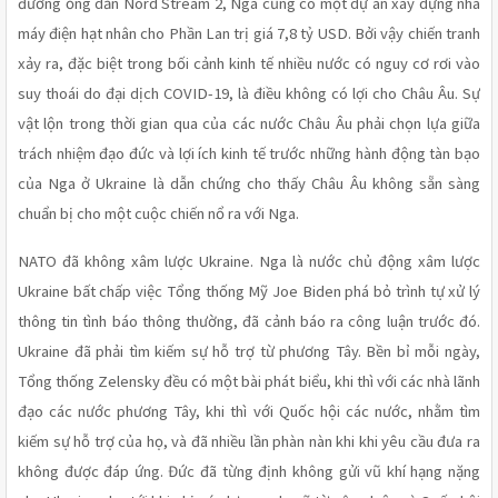
đường ống dẫn Nord Stream 2, Nga cũng có một dự án xây dựng nhà 
máy điện hạt nhân cho Phần Lan trị giá 7,8 tỷ USD. Bởi vậy chiến tranh 
xảy ra, đặc biệt trong bối cảnh kinh tế nhiều nước có nguy cơ rơi vào 
suy thoái do đại dịch COVID-19, là điều không có lợi cho Châu Âu. Sự 
vật lộn trong thời gian qua của các nước Châu Âu phải chọn lựa giữa 
trách nhiệm đạo đức và lợi ích kinh tế trước những hành động tàn bạo 
của Nga ở Ukraine là dẫn chứng cho thấy Châu Âu không sẵn sàng 
chuẩn bị cho một cuộc chiến nổ ra với Nga. 
NATO đã không xâm lược Ukraine. Nga là nước chủ động xâm lược 
Ukraine bất chấp việc Tổng thống Mỹ Joe Biden phá bỏ trình tự xử lý 
thông tin tình báo thông thường, đã cảnh báo ra công luận trước đó. 
Ukraine đã phải tìm kiếm sự hỗ trợ từ phương Tây. Bền bỉ mỗi ngày, 
Tổng thống Zelensky đều có một bài phát biểu, khi thì với các nhà lãnh 
đạo các nước phương Tây, khi thì với Quốc hội các nước, nhằm tìm 
kiếm sự hỗ trợ của họ, và đã nhiều lần phàn nàn khi khi yêu cầu đưa ra 
không được đáp ứng. Đức đã từng định không gửi vũ khí hạng nặng 