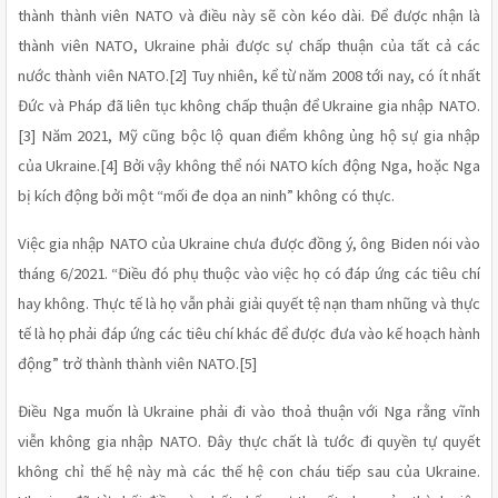
thành thành viên NATO và điều này sẽ còn kéo dài. Để được nhận là 
thành viên NATO, Ukraine phải được sự chấp thuận của tất cả các 
nước thành viên NATO.[2] Tuy nhiên, kể từ năm 2008 tới nay, có ít nhất 
Đức và Pháp đã liên tục không chấp thuận để Ukraine gia nhập NATO.
[3] Năm 2021, Mỹ cũng bộc lộ quan điểm không ủng hộ sự gia nhập 
của Ukraine.[4] Bởi vậy không thể nói NATO kích động Nga, hoặc Nga 
bị kích động bởi một “mối đe dọa an ninh” không có thực. 
Việc gia nhập NATO của Ukraine chưa được đồng ý, ông Biden nói vào 
tháng 6/2021. “Điều đó phụ thuộc vào việc họ có đáp ứng các tiêu chí 
hay không. Thực tế là họ vẫn phải giải quyết tệ nạn tham nhũng và thực 
tế là họ phải đáp ứng các tiêu chí khác để được đưa vào kế hoạch hành 
động” trở thành thành viên NATO.[5]
Điều Nga muốn là Ukraine phải đi vào thoả thuận với Nga rằng vĩnh 
viễn không gia nhập NATO. Đây thực chất là tước đi quyền tự quyết 
không chỉ thế hệ này mà các thế hệ con cháu tiếp sau của Ukraine. 