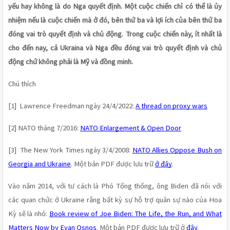
yếu hay không là do Nga quyết định. Một cuộc chiến chỉ có thể là ủy 
nhiệm nếu là cuộc chiến mà ở đó, bên thứ ba và lợi ích của bên thứ ba 
đóng vai trò quyết định và chủ động. Trong cuộc chiến này, ít nhất là 
cho đến nay, cả Ukraina và Nga đều đóng vai trò quyết định và chủ 
động chứ không phải là Mỹ và đồng minh. 
Chú thích
[1]  Lawrence Freedman ngày 24/4/2022: 
A thread on proxy wars
[2] NATO tháng 7/2016: 
NATO Enlargement & Open Door
[3]  The New York Times ngày 3/4/2008: 
NATO Allies Oppose Bush on 
Georgia and Ukraine
. Một bản PDF được lưu trữ 
ở đây
. 
Vào năm 2014, với tư cách là Phó Tổng thống, ông Biden đã nói với 
các quan chức ở Ukraine rằng bất kỳ sự hỗ trợ quân sự nào của Hoa 
Kỳ sẽ là nhỏ: 
Book review of Joe Biden: The Life, the Run, and What 
Matters Now by Evan Osnos
. Một bản PDF được lưu trữ ở 
đây
.