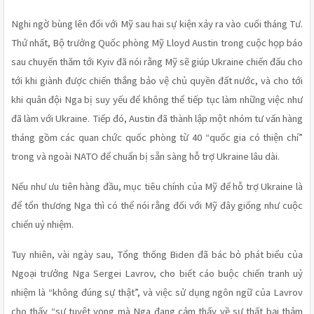
Nghi ngờ bùng lên đối với Mỹ sau hai sự kiện xảy ra vào cuối tháng Tư. 
Thứ nhất, Bộ trưởng Quốc phòng Mỹ Lloyd Austin trong cuộc họp báo 
sau chuyến thăm tới Kyiv đã nói rằng Mỹ sẽ giúp Ukraine chiến đấu cho 
tới khi giành được chiến thắng bảo vệ chủ quyền đất nước, và cho tới 
khi quân đội Nga bị suy yếu để không thể tiếp tục làm những việc như 
đã làm với Ukraine. Tiếp đó, Austin đã thành lập một nhóm tư vấn hàng 
tháng gồm các quan chức quốc phòng từ 40 “quốc gia có thiện chí” 
trong và ngoài NATO để chuẩn bị sẵn sàng hỗ trợ Ukraine lâu dài.
Nếu như ưu tiên hàng đầu, mục tiêu chính của Mỹ để hỗ trợ Ukraine là 
để tổn thương Nga thì có thể nói rằng đối với Mỹ đây giống như cuộc 
chiến uỷ nhiệm. 
Tuy nhiên, vài ngày sau, Tổng thống Biden đã bác bỏ phát biểu của 
Ngoại trưởng Nga Sergei Lavrov, cho biết cáo buộc chiến tranh uỷ 
nhiệm là “không đúng sự thật”, và việc sử dụng ngôn ngữ của Lavrov 
cho thấy “sự tuyệt vọng mà Nga đang cảm thấy về sự thất bại thảm 