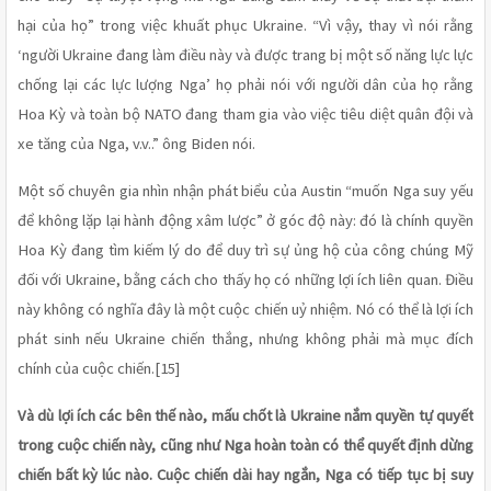
hại của họ” trong việc khuất phục Ukraine. “Vì vậy, thay vì nói rằng 
‘người Ukraine đang làm điều này và được trang bị một số năng lực lực 
chống lại các lực lượng Nga’ họ phải nói với người dân của họ rằng 
Hoa Kỳ và toàn bộ NATO đang tham gia vào việc tiêu diệt quân đội và 
xe tăng của Nga, v.v..” ông Biden nói.
Một số chuyên gia nhìn nhận phát biểu của Austin “muốn Nga suy yếu 
để không lặp lại hành động xâm lược” ở góc độ này: đó là chính quyền 
Hoa Kỳ đang tìm kiếm lý do để duy trì sự ủng hộ của công chúng Mỹ 
đối với Ukraine, bằng cách cho thấy họ có những lợi ích liên quan. Điều 
này không có nghĩa đây là một cuộc chiến uỷ nhiệm. Nó có thể là lợi ích 
phát sinh nếu Ukraine chiến thắng, nhưng không phải mà mục đích 
chính của cuộc chiến.[15] 
Và dù lợi ích các bên thế nào, mấu chốt là Ukraine nắm quyền tự quyết 
trong cuộc chiến này, cũng như Nga hoàn toàn có thể quyết định dừng 
chiến bất kỳ lúc nào. Cuộc chiến dài hay ngắn, Nga có tiếp tục bị suy 