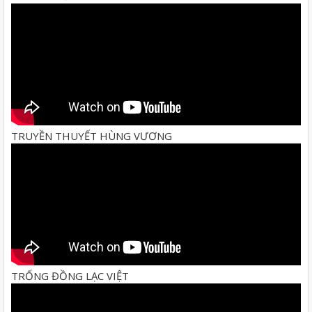
TRUYỀN THUYẾT HÙNG VƯƠNG
TRỐNG ĐỒNG LẠC VIỆT