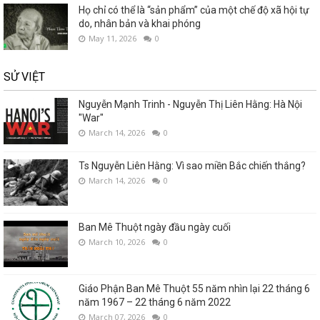
Họ chỉ có thể là “sản phẩm” của một chế độ xã hội tự
do, nhân bản và khai phóng
May 11, 2026
0
SỬ VIỆT
Nguyễn Mạnh Trinh - Nguyễn Thị Liên Hằng: Hà Nội
"War"
March 14, 2026
0
Ts Nguyễn Liên Hằng: Vì sao miền Bắc chiến thắng?
March 14, 2026
0
Ban Mê Thuột ngày đầu ngày cuối
March 10, 2026
0
Giáo Phận Ban Mê Thuột 55 năm nhìn lại 22 tháng 6
năm 1967 – 22 tháng 6 năm 2022
March 07, 2026
0