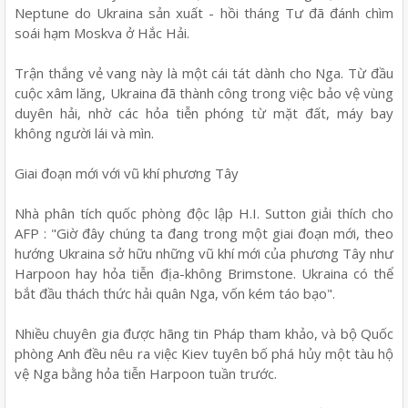
Neptune do Ukraina sản xuất - hồi tháng Tư đã đánh chìm
soái hạm Moskva ở Hắc Hải.
Trận thắng vẻ vang này là một cái tát dành cho Nga. Từ đầu
cuộc xâm lăng, Ukraina đã thành công trong việc bảo vệ vùng
duyên hải, nhờ các hỏa tiễn phóng từ mặt đất, máy bay
không người lái và mìn.
Giai đoạn mới với vũ khí phương Tây
Nhà phân tích quốc phòng độc lập H.I. Sutton giải thích cho
AFP : "Giờ đây chúng ta đang trong một giai đoạn mới, theo
hướng Ukraina sở hữu những vũ khí mới của phương Tây như
Harpoon hay hỏa tiễn địa-không Brimstone. Ukraina có thể
bắt đầu thách thức hải quân Nga, vốn kém táo bạo".
Nhiều chuyên gia được hãng tin Pháp tham khảo, và bộ Quốc
phòng Anh đều nêu ra việc Kiev tuyên bố phá hủy một tàu hộ
vệ Nga bằng hỏa tiễn Harpoon tuần trước.