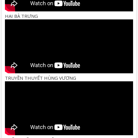
HAI BÀ TRƯNG
TRUYỀN THUYẾT HÙNG VƯƠNG