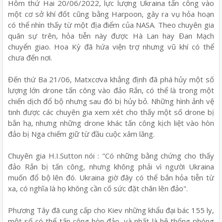
Hôm thứ Hai 20/06/2022, lực lượng Ukraina tấn công vào
một cơ sở khí đốt cũng bằng Harpoon, gây ra vụ hỏa hoạn
có thể nhìn thấy từ một địa điểm của NASA. Theo chuyên gia
quân sự trên, hỏa tiễn này được Hà Lan hay Đan Mạch
chuyển giao. Hoa Kỳ đã hứa viện trợ nhưng vũ khí có thể
chưa đến nơi.
Đến thứ Ba 21/06, Matxcơva khẳng định đã phá hủy một số
lượng lớn drone tấn công vào đảo Rắn, có thể là trong một
chiến dịch đổ bộ nhưng sau đó bị hủy bỏ. Những hình ảnh vệ
tinh được các chuyên gia xem xét cho thấy một số drone bị
bắn hạ, nhưng những drone khác tấn công kịch liệt vào hòn
đảo bị Nga chiếm giữ từ đầu cuộc xâm lăng.
Chuyên gia H.I.Sutton nói : "Có những bằng chứng cho thấy
đảo Rắn bị tấn công, nhưng không phải vì người Ukraina
muốn đổ bộ lên đó. Ukraina giờ đây có thể bắn hỏa tiễn từ
xa, có nghĩa là họ không cần cố sức đặt chân lên đảo".
Phương Tây đã cung cấp cho Kiev những khẩu đại bác 155 ly,
một số có thể tấn công hòn đảo, và nhất là hệ thống phóng