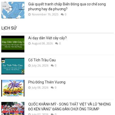
Giải quyết tranh chấp Biển Đông qua cơ chế song
phương hay đa phương?
November 19, 2025
0
LỊCH SỬ
Ai dạy dân Việt cày cấy?
August 08, 2026
0
Cổ Tích Trầu Cau
July 26, 2026
0
Phù Đổng Thiên Vương
July 08, 2026
0
QUỐC KHÁNH MỸ - SONG THẤT VIỆT VÀ LŨ "NHỘNG
ĐỎ KÉN VÀNG" ĐĂNG ĐÀN CHỬI ÔNG TRUMP
July 02, 2026
0