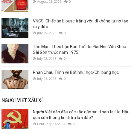
August 03, 2026
0
VNCS: Chiếc áo blouse trắng vốn dĩ không tự nó tạo
ra y đức
July 29, 2026
0
Tản Mạn: Theo học Ban Triết tại Đại Học Văn Khoa
Sài Gòn trước năm 1975
July 28, 2026
0
Phan Châu Trinh về Bất như học/Chi bằng học
July 26, 2026
0
NGƯỜI VIỆT XẤU XÍ
Người Việt dẫn đầu các sắc dân xin tị nạn tại Úc: Hậu
quả của thông tin di trú lừa đảo?
February 23, 2024
0