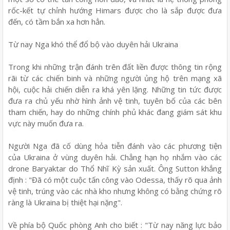
rốc-kết tự chỉnh hướng Himars được cho là sắp được đưa
đến, có tầm bắn xa hơn hẳn.
Từ nay Nga khó thể đổ bộ vào duyên hải Ukraina
Trong khi những trận đánh trên đất liền được thông tin rộng
rãi từ các chiến binh và những người ủng hộ trên mạng xã
hội, cuộc hải chiến diễn ra khá yên lặng. Những tin tức được
đưa ra chủ yếu nhờ hình ảnh vệ tinh, tuyên bố của các bên
tham chiến, hay do những chính phủ khác đang giám sát khu
vực này muốn đưa ra.
Người Nga đã cố dùng hỏa tiễn đánh vào các phương tiện
của Ukraina ở vùng duyên hải. Chẳng hạn họ nhắm vào các
drone Baryaktar do Thổ Nhĩ Kỳ sản xuất. Ông Sutton khẳng
định : "Đã có một cuộc tấn công vào Odessa, thấy rõ qua ảnh
vệ tinh, trúng vào các nhà kho nhưng không có bằng chứng rõ
ràng là Ukraina bị thiệt hại nặng".
Về phía bộ Quốc phòng Anh cho biết : "Từ nay năng lực bảo