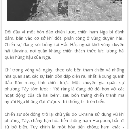
Đối đầu vì một hòn đảo chiến lược, chiến hạm Nga bị đánh
đắm, bắn vào cơ sở khí đốt, phản công ở vùng duyên hải...
Chiến sự đang sôi bỏng tại Hắc Hải, ngoài khơi vùng duyên
hải Ukraina, nơi quân kháng chiến thách thức lực lượng hải
quân hùng hậu của Nga.
Chỉ trong vòng vài ngày, theo các bên tham chiến và những
nhà quan sát, các sự kiện dồn dập diễn ra, nhất là xung quanh
đảo Rắn mang tính chiến lược. Một chuyên gia quân sự
phương Tây tóm lược : "Rõ ràng là đang dữ dội hơn với các
hoạt động của cả hai bên", sau bốn tháng chiến tranh mà
người Nga không đạt được vị trí thống trị trên biển.
Chiến sự sôi động trở lại chủ yếu do Ukraina sử dụng vũ khí
phương Tây, chẳng hạn hỏa tiễn chống hạm Harpoon, bắn đi
từ bờ biển. Tuy chính là một hỏa tiễn chống hạm khác -