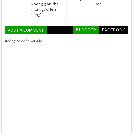
không gian cho
lược
mọi người lên
tiếng'
BLOGGER
FACEBOOK
POST A COMMENT
Không có nhận xét nào