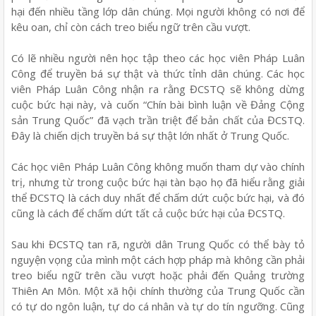
hại đến nhiều tầng lớp dân chúng. Mọi người không có nơi để
kêu oan, chỉ còn cách treo biểu ngữ trên cầu vượt.
Có lẽ nhiều người nên học tập theo các học viên Pháp Luân
Công để truyền bá sự thật và thức tỉnh dân chúng. Các học
viên Pháp Luân Công nhận ra rằng ĐCSTQ sẽ không dừng
cuộc bức hại này, và cuốn “Chín bài bình luận về Đảng Cộng
sản Trung Quốc” đã vạch trần triệt để bản chất của ĐCSTQ.
Đây là chiến dịch truyền bá sự thật lớn nhất ở Trung Quốc.
Các học viên Pháp Luân Công không muốn tham dự vào chính
trị, nhưng từ trong cuộc bức hại tàn bạo họ đã hiểu rằng giải
thể ĐCSTQ là cách duy nhất để chấm dứt cuộc bức hại, và đó
cũng là cách để chấm dứt tất cả cuộc bức hại của ĐCSTQ.
Sau khi ĐCSTQ tan rã, người dân Trung Quốc có thể bày tỏ
nguyện vọng của mình một cách hợp pháp mà không cần phải
treo biểu ngữ trên cầu vượt hoặc phải đến Quảng trường
Thiên An Môn. Một xã hội chính thường của Trung Quốc cần
có tự do ngôn luận, tự do cá nhân và tự do tín ngưỡng. Cũng