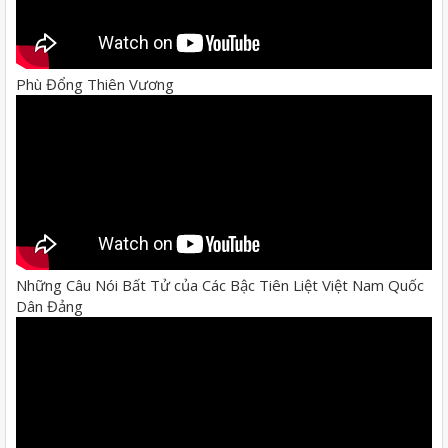
Phù Đổng Thiên Vương
Những Câu Nói Bất Tử của Các Bậc Tiên Liệt Việt Nam Quốc
Dân Đảng