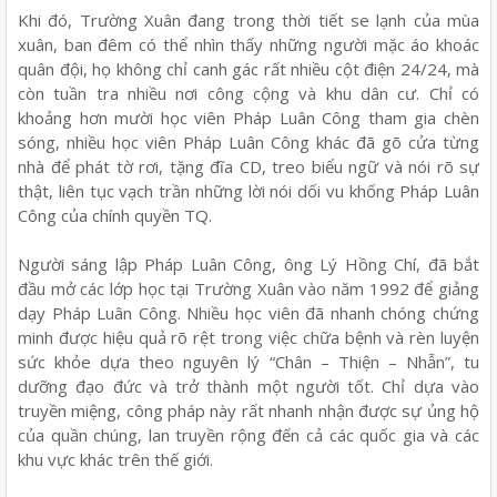
Khi đó, Trường Xuân đang trong thời tiết se lạnh của mùa
xuân, ban đêm có thể nhìn thấy những người mặc áo khoác
quân đội, họ không chỉ canh gác rất nhiều cột điện 24/24, mà
còn tuần tra nhiều nơi công cộng và khu dân cư. Chỉ có
khoảng hơn mười học viên Pháp Luân Công tham gia chèn
sóng, nhiều học viên Pháp Luân Công khác đã gõ cửa từng
nhà để phát tờ rơi, tặng đĩa CD, treo biểu ngữ và nói rõ sự
thật, liên tục vạch trần những lời nói dối vu khống Pháp Luân
Công của chính quyền TQ.
Người sáng lập Pháp Luân Công, ông Lý Hồng Chí, đã bắt
đầu mở các lớp học tại Trường Xuân vào năm 1992 để giảng
dạy Pháp Luân Công. Nhiều học viên đã nhanh chóng chứng
minh được hiệu quả rõ rệt trong việc chữa bệnh và rèn luyện
sức khỏe dựa theo nguyên lý “Chân – Thiện – Nhẫn”, tu
dưỡng đạo đức và trở thành một người tốt. Chỉ dựa vào
truyền miệng, công pháp này rất nhanh nhận được sự ủng hộ
của quần chúng, lan truyền rộng đến cả các quốc gia và các
khu vực khác trên thế giới.