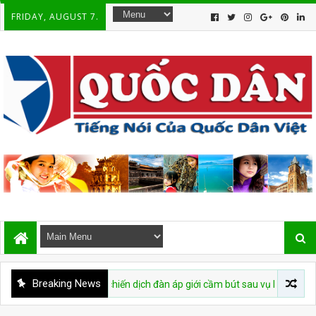
FRIDAY, AUGUST 7.
Breaking News
 buộc tái diễn chiến dịch đàn áp giới cầm bút sau vụ bắt giữ tác giả