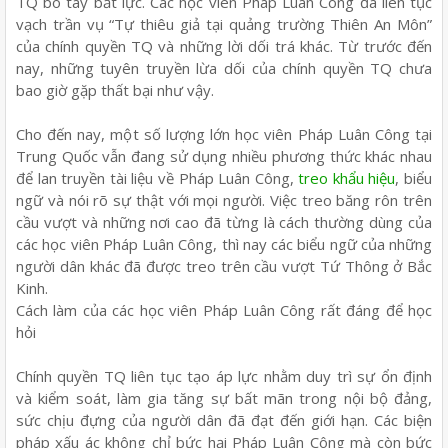
TQ bó tay bất lực. Các học viên Pháp Luân Công đã liên tục
vạch trần vụ “Tự thiêu giả tại quảng trường Thiên An Môn”
của chính quyền TQ và những lời dối trá khác. Từ trước đến
nay, những tuyên truyền lừa dối của chính quyền TQ chưa
bao giờ gặp thất bại như vậy.
Cho đến nay, một số lượng lớn học viên Pháp Luân Công tại
Trung Quốc vẫn đang sử dụng nhiều phương thức khác nhau
để lan truyền tài liệu về Pháp Luân Công,
treo khẩu hiệu
, biểu
ngữ và nói rõ sự thật với mọi người. Việc treo băng rôn trên
cầu vượt và những nơi cao đã từng là cách thường dùng của
các học viên Pháp Luân Công, thì nay các biểu ngữ của những
người dân khác đã được treo trên cầu vượt Tứ Thông ở Bắc
Kinh.
Cách làm của các học viên Pháp Luân Công rất đáng để học
hỏi
Chính quyền TQ liên tục tạo áp lực nhằm duy trì sự ổn định
và kiểm soát, làm gia tăng sự bất mãn trong nội bộ đảng,
sức chịu đựng của người dân đã đạt đến giới hạn. Các biện
pháp xấu ác không chỉ bức hại Pháp Luân Công mà còn bức