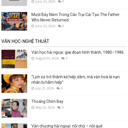
June 26, 2026
0
Mười Bảy Năm Trong Các Trại Cải Tạo.The Father
Who Never Returned
June 25, 2026
0
VĂN HỌC-NGHỆ THUẬT
Văn học hải ngoại: giai đoạn hình thành, 1980–1986
August 05, 2026
0
“Lịch sử trở thành kẻ hiếp dâm, mà văn hoá là nạn
nhân bị hãm hiếp”
July 23, 2026
0
Thoáng Chim Bay
May 26, 2026
0
Văn chương hải ngoại: nỗi chữ – nỗi quê