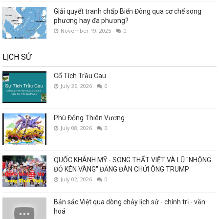
Giải quyết tranh chấp Biển Đông qua cơ chế song
phương hay đa phương?
November 19, 2025
0
LỊCH SỬ
Cổ Tích Trầu Cau
July 26, 2026
0
Phù Đổng Thiên Vương
July 08, 2026
0
QUỐC KHÁNH MỸ - SONG THẤT VIỆT VÀ LŨ "NHỘNG
ĐỎ KÉN VÀNG" ĐĂNG ĐÀN CHỬI ÔNG TRUMP
July 02, 2026
0
Bản sắc Việt qua dòng chảy lịch sử - chính trị - văn
hoá