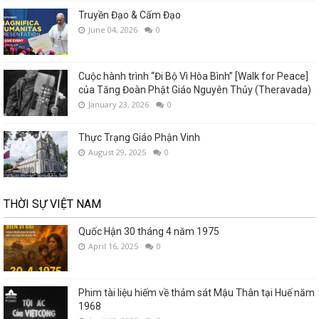
Truyền Đạo & Cấm Đạo
June 04, 2026
0
Cuộc hành trình “Đi Bộ Vì Hòa Bình” [Walk for Peace]
của Tăng Đoàn Phật Giáo Nguyên Thủy (Theravada)
January 23, 2026
0
Thực Trạng Giáo Phận Vinh
August 29, 2025
0
THỜI SỰ VIỆT NAM
Quốc Hận 30 tháng 4 năm 1975
April 16, 2025
0
Phim tài liệu hiếm về thảm sát Mậu Thân tại Huế năm
1968