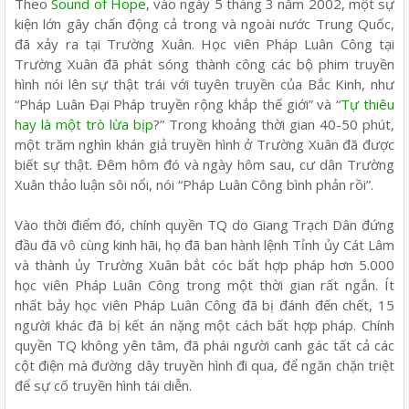
Theo
Sound of Hope
, vào ngày 5 tháng 3 năm 2002, một sự
kiện lớn gây chấn động cả trong và ngoài nước Trung Quốc,
đã xảy ra tại Trường Xuân. Học viên Pháp Luân Công tại
Trường Xuân đã phát sóng thành công các bộ phim truyền
hình nói lên sự thật trái với tuyên truyền của Bắc Kinh, như
“Pháp Luân Đại Pháp truyền rộng khắp thế giới” và “
Tự thiêu
hay là một trò lừa bịp
?” Trong khoảng thời gian 40-50 phút,
một trăm nghìn khán giả truyền hình ở Trường Xuân đã được
biết sự thật. Đêm hôm đó và ngày hôm sau, cư dân Trường
Xuân thảo luận sôi nổi, nói “Pháp Luân Công bình phản rồi”.
Vào thời điểm đó, chính quyền TQ do Giang Trạch Dân đứng
đầu đã vô cùng kinh hãi, họ đã ban hành lệnh Tỉnh ủy Cát Lâm
và thành ủy Trường Xuân bắt cóc bất hợp pháp hơn 5.000
học viên Pháp Luân Công trong một thời gian rất ngắn. Ít
nhất bảy học viên Pháp Luân Công đã bị đánh đến chết, 15
người khác đã bị kết án nặng một cách bất hợp pháp. Chính
quyền TQ không yên tâm, đã phái người canh gác tất cả các
cột điện mà đường dây truyền hình đi qua, để ngăn chặn triệt
để sự cố truyền hình tái diễn.