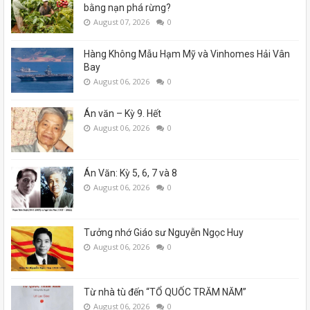
bằng nạn phá rừng?
August 07, 2026
0
Hàng Không Mẫu Hạm Mỹ và Vinhomes Hải Vân
Bay
August 06, 2026
0
Án văn – Kỳ 9. Hết
August 06, 2026
0
Án Văn: Kỳ 5, 6, 7 và 8
August 06, 2026
0
Tưởng nhớ Giáo sư Nguyễn Ngọc Huy
August 06, 2026
0
Từ nhà tù đến “TỔ QUỐC TRĂM NĂM”
August 06, 2026
0