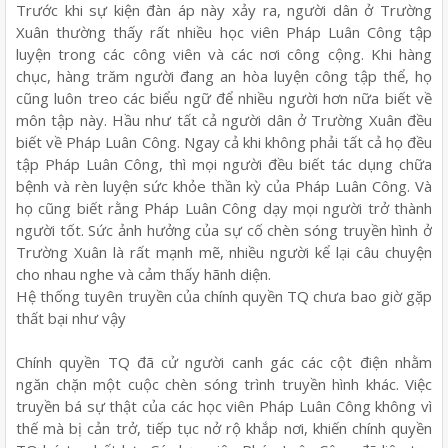
Trước khi sự kiện đàn áp này xảy ra, người dân ở Trường
Xuân thường thấy rất nhiều học viên Pháp Luân Công tập
luyện trong các công viên và các nơi công cộng. Khi hàng
chục, hàng trăm người đang an hòa luyện công tập thể, họ
cũng luôn treo các biểu ngữ để nhiều người hơn nữa biết về
môn tập này. Hầu như tất cả người dân ở Trường Xuân đều
biết về Pháp Luân Công. Ngay cả khi không phải tất cả họ đều
tập Pháp Luân Công, thì mọi người đều biết tác dụng chữa
bệnh và rèn luyện sức khỏe thần kỳ của Pháp Luân Công. Và
họ cũng biết rằng Pháp Luân Công dạy mọi người trở thành
người tốt. Sức ảnh hưởng của sự cố chèn sóng truyền hình ở
Trường Xuân là rất mạnh mẽ, nhiều người kể lại câu chuyện
cho nhau nghe và cảm thấy hãnh diện.
Hệ thống tuyên truyền của chính quyền TQ chưa bao giờ gặp
thất bại như vậy
Chính quyền TQ đã cử người canh gác các cột điện nhằm
ngăn chặn một cuộc chèn sóng trình truyền hình khác. Việc
truyền bá sự thật của các học viên Pháp Luân Công không vì
thế mà bị cản trở, tiếp tục nở rộ khắp nơi, khiến chính quyền