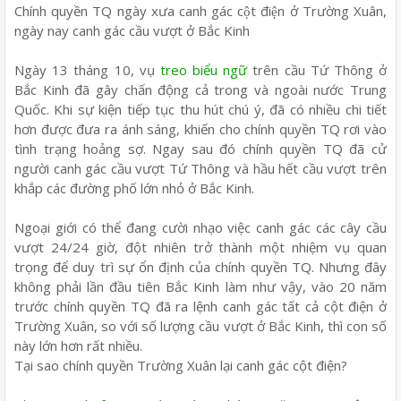
Chính quyền TQ ngày xưa canh gác cột điện ở Trường Xuân,
ngày nay canh gác cầu vượt ở Bắc Kinh
Ngày 13 tháng 10, vụ
treo biểu ngữ
trên cầu Tứ Thông ở
Bắc Kinh đã gây chấn động cả trong và ngoài nước Trung
Quốc. Khi sự kiện tiếp tục thu hút chú ý, đã có nhiều chi tiết
hơn được đưa ra ánh sáng, khiến cho chính quyền TQ rơi vào
tình trạng hoảng sợ. Ngay sau đó chính quyền TQ đã cử
người canh gác cầu vượt Tứ Thông và hầu hết cầu vượt trên
khắp các đường phố lớn nhỏ ở Bắc Kinh.
Ngoại giới có thể đang cười nhạo việc canh gác các cây cầu
vượt 24/24 giờ, đột nhiên trở thành một nhiệm vụ quan
trọng để duy trì sự ổn định của chính quyền TQ. Nhưng đây
không phải lần đầu tiên Bắc Kinh làm như vậy, vào 20 năm
trước chính quyền TQ đã ra lệnh canh gác tất cả cột điện ở
Trường Xuân, so với số lượng cầu vượt ở Bắc Kinh, thì con số
này lớn hơn rất nhiều.
Tại sao chính quyền Trường Xuân lại canh gác cột điện?