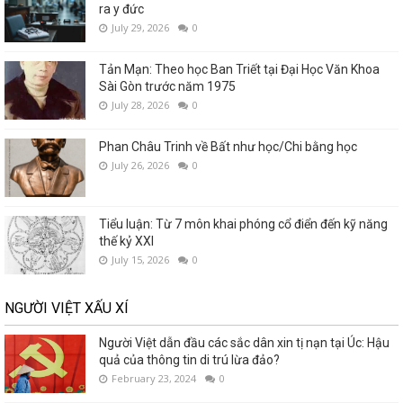
ra y đức
July 29, 2026
0
Tản Mạn: Theo học Ban Triết tại Đại Học Văn Khoa
Sài Gòn trước năm 1975
July 28, 2026
0
Phan Châu Trinh về Bất như học/Chi bằng học
July 26, 2026
0
Tiểu luận: Từ 7 môn khai phóng cổ điển đến kỹ năng
thế kỷ XXI
July 15, 2026
0
NGƯỜI VIỆT XẤU XÍ
Người Việt dẫn đầu các sắc dân xin tị nạn tại Úc: Hậu
quả của thông tin di trú lừa đảo?
February 23, 2024
0