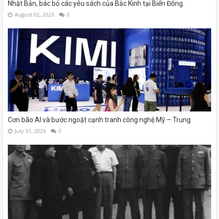
Nhật Bản, bác bỏ các yêu sách của Bắc Kinh tại Biển Đông.
August 02, 2026
0
Cơn bão AI và bước ngoặt cạnh tranh công nghệ Mỹ – Trung
July 31, 2026
0