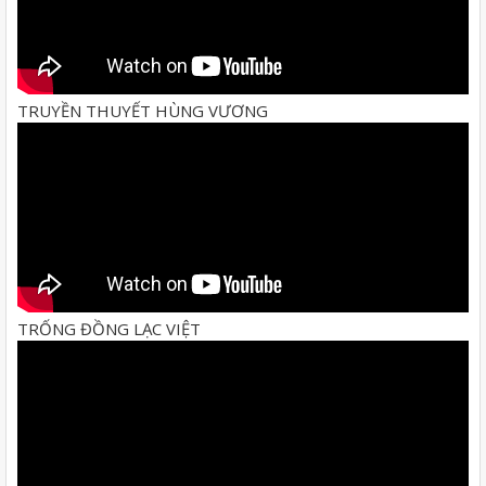
TRUYỀN THUYẾT HÙNG VƯƠNG
TRỐNG ĐỒNG LẠC VIỆT