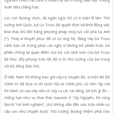
ngại lem nhem tài chính ở nhiệm kỳ Bộ trưởng Giáo dục Phùng 
Xuân Nhạ chẳng hạn.
Lúc còn đương chức, dù ngắn ngủi chỉ có 6 tuần lễ làm Thủ 
tướng Anh Quốc, bà Liz Truss đã quyết định tái khởi động việc 
khai thác khí đốt bằng phương pháp thủy lực cắt phá tại Anh 
(*). Thay vì thuyết phục để có sự ủng hộ, đàng này bà Truss 
cảnh báo sẽ trừng phạt các nghị sĩ không bỏ phiếu hoặc bỏ 
phiếu chống lại quan điểm của bà. Lời cảnh báo của bà Truss 
đã thúc đẩy phong trào lật đổ vị trí thủ tướng của bà trong 
nội bộ đảng Bảo thủ.
Ở Việt Nam thì không bao giờ xảy ra chuyện đó, vì một khi Bộ 
Chính trị đã đưa ra thì Quốc hội và Chính phủ cứ răm rắp mà 
thi hành; và sau này nếu có xảy ra các tai tiếng, bê bối gì đó – 
chẳng hạn như vụ khai thác bauxite ở Tây Nguyên, thì cùng 
lắm là “rút kinh nghiệm”, chứ không dẫn đến xáo trộn nhân sự 
cấp cao như chuyện buộc Thủ tướng đương nhiệm phải chịu 