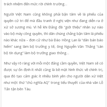
trách nhiệm đến mức rời chính trường…
Người Việt Nam cũng không phải bận tâm về lá phiếu của 
quyền cử tri để mà đầu tranh ở nghị viện như đang diễn ra ở 
xứ sở sương mù. Vì hễ khi Đảng đã “giới thiệu” nhân sự nào 
vào bộ máy công quyền, thì dân chúng chẳng bận tâm lá phiếu 
nào khác nữa – đơn cử như bà Đào Hồng Lan là “dân bán báo 
hiểm” sang làm bộ trưởng y tế, ông Nguyễn Văn Thắng “cán 
bộ tín dụng” làm bộ trưởng giao thông…
Như vậy rõ ràng với mỗi một đảng cầm quyền, Việt Nam sẽ có 
được sự ổn định ít nhất cũng là bề mặt hình thức về chính trị, 
qua đó tạo cảm giác ít nhiều bình yên cho người dân xứ Việt 
như một thứ “chủ nghĩa AQ” trong tiểu thuyết của nhà văn Lỗ 
Tấn tận bên Tàu.