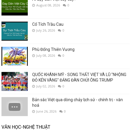
August 08, 2026
0
Cổ Tích Trầu Cau
July 26, 2026
0
Phù Đổng Thiên Vương
July 08, 2026
0
QUỐC KHÁNH MỸ - SONG THẤT VIỆT VÀ LŨ "NHỘNG
ĐỎ KÉN VÀNG" ĐĂNG ĐÀN CHỬI ÔNG TRUMP
July 02, 2026
0
Bản sắc Việt qua dòng chảy lịch sử - chính trị - văn
hoá
June 26, 2026
0
VĂN HỌC-NGHỆ THUẬT