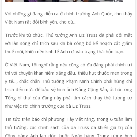
Với những gì đang diễn ra ở chính trường Anh Quốc, cho thấy 
Việt Nam rất đỗi bình yên, cho dù…
Trước khi từ chức, Thủ tướng Anh Liz Truss đã phải đối mặt 
với làn sóng chỉ trích sau khi bà công bố kế hoạch cắt giảm 
thuế mới, khiến nền kinh tế Anh rơi vào trạng thái hỗn loạn.
Ở Việt Nam, tôi nghĩ rằng nếu cũng có đa đảng phái chính trị 
thì với chuyện khan hiếm xăng dầu, thiếu hụt thuốc men trong 
y tế…, chắc chắn Thủ tướng Phạm Minh Chính phải hứng chỉ 
trích đến mức để bảo vệ hình ảnh Đảng Cộng Sản, ắt hẳn ông 
Tổng bí thư của đảng này phải tìm cách thay thế tương tự 
như việc rời chính trường của bà Liz Truss.
Tin tức trên báo chí phương Tây viết rằng, trong 6 tuần làm 
thủ tướng, các chính sách của bà Truss đã khiến giá trị của 
đồng bảng Anh lao dốc, buộc Ngân hàng Trung ương Anh 