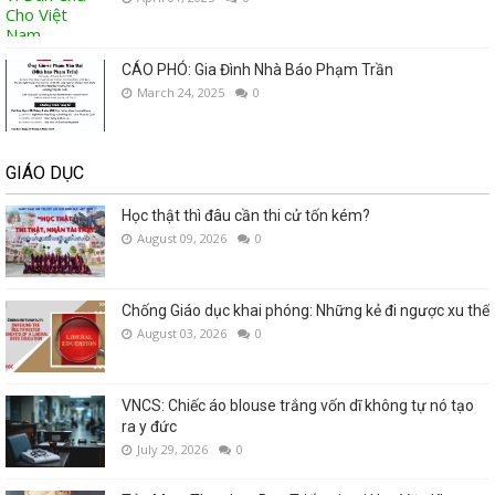
CÁO PHÓ: Gia Đình Nhà Báo Phạm Trần
March 24, 2025
0
GIÁO DỤC
Học thật thì đâu cần thi cử tốn kém?
August 09, 2026
0
Chống Giáo dục khai phóng: Những kẻ đi ngược xu thế
August 03, 2026
0
VNCS: Chiếc áo blouse trắng vốn dĩ không tự nó tạo
ra y đức
July 29, 2026
0