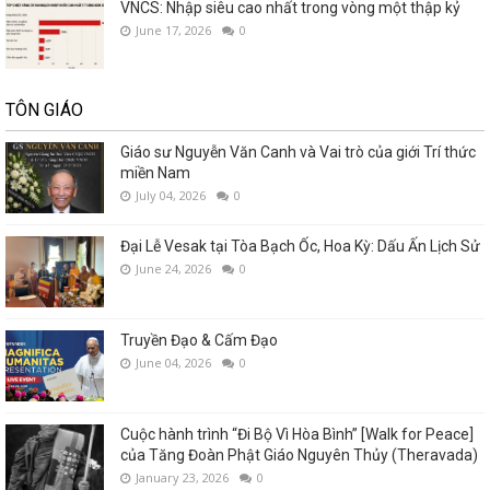
VNCS: Nhập siêu cao nhất trong vòng một thập kỷ
June 17, 2026
0
TÔN GIÁO
Giáo sư Nguyễn Văn Canh và Vai trò của giới Trí thức
miền Nam
July 04, 2026
0
Đại Lễ Vesak tại Tòa Bạch Ốc, Hoa Kỳ: Dấu Ấn Lịch Sử
June 24, 2026
0
Truyền Đạo & Cấm Đạo
June 04, 2026
0
Cuộc hành trình “Đi Bộ Vì Hòa Bình” [Walk for Peace]
của Tăng Đoàn Phật Giáo Nguyên Thủy (Theravada)
January 23, 2026
0