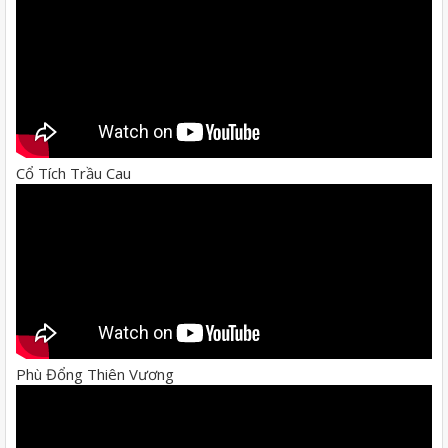
Cổ Tích Trầu Cau
Phù Đổng Thiên Vương