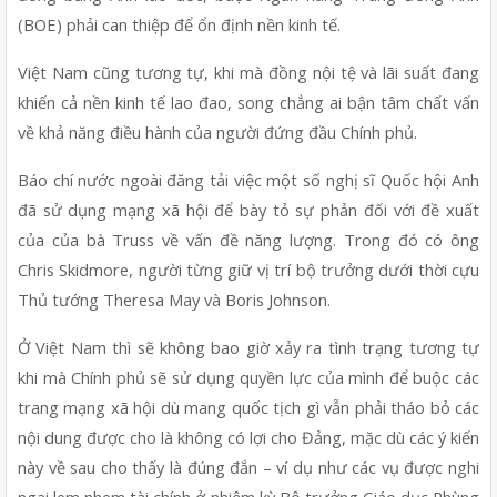
(BOE) phải can thiệp để ổn định nền kinh tế.
Việt Nam cũng tương tự, khi mà đồng nội tệ và lãi suất đang 
khiến cả nền kinh tế lao đao, song chẳng ai bận tâm chất vấn 
về khả năng điều hành của người đứng đầu Chính phủ.
Báo chí nước ngoài đăng tải việc một số nghị sĩ Quốc hội Anh 
đã sử dụng mạng xã hội để bày tỏ sự phản đối với đề xuất 
của của bà Truss về vấn đề năng lượng. Trong đó có ông 
Chris Skidmore, người từng giữ vị trí bộ trưởng dưới thời cựu 
Thủ tướng Theresa May và Boris Johnson.
Ở Việt Nam thì sẽ không bao giờ xảy ra tình trạng tương tự 
khi mà Chính phủ sẽ sử dụng quyền lực của mình để buộc các 
trang mạng xã hội dù mang quốc tịch gì vẫn phải tháo bỏ các 
nội dung được cho là không có lợi cho Đảng, mặc dù các ý kiến 
này về sau cho thấy là đúng đắn – ví dụ như các vụ được nghi 