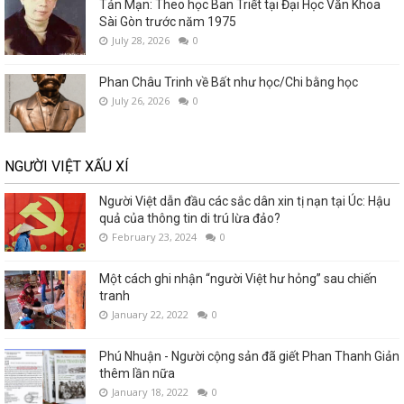
Tản Mạn: Theo học Ban Triết tại Đại Học Văn Khoa
Sài Gòn trước năm 1975
July 28, 2026
0
Phan Châu Trinh về Bất như học/Chi bằng học
July 26, 2026
0
NGƯỜI VIỆT XẤU XÍ
Người Việt dẫn đầu các sắc dân xin tị nạn tại Úc: Hậu
quả của thông tin di trú lừa đảo?
February 23, 2024
0
Một cách ghi nhận “người Việt hư hỏng” sau chiến
tranh
January 22, 2022
0
Phú Nhuận - Người cộng sản đã giết Phan Thanh Giản
thêm lần nữa
January 18, 2022
0