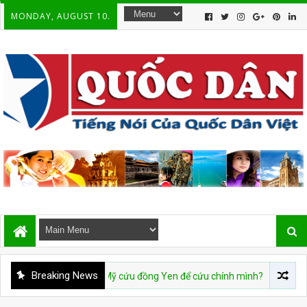
MONDAY, AUGUST 10.
Breaking News
 Chậm 09/08: Mỹ cứu đồng Yen để cứu chính mình?
CHUYỆN 