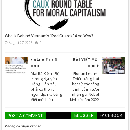
Who Is Behind Vietnam’s “Red Guards” And Why?
August 07, 2026
0
BÀI VIẾT MỚI
BÀI VIẾT CŨ
HƠN
HƠN
Mai Bá Kiếm - Bộ
Florian Léon* -
trưởng Nguyễn
Thiếu xăng: bài
Hồng Diên nói,
học từ các công
phải có thông
trình của người
ngôn dịch ra tiếng
nhận giải Nobel
Việt mới hiểu!
kinh tế năm 2022
BLOGGER
FACEBOOK
POST A COMMENT
Không có nhận xét nào