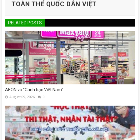
TOÀN THỂ QUỐC DÂN VIỆT
.
RELATED POSTS
AEON và "Canh bạc Việt Nam"
August 09, 2026
0