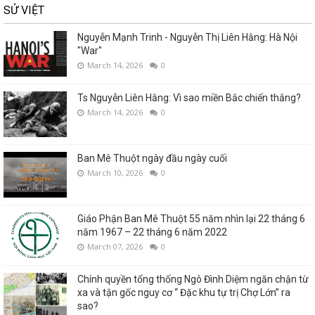
SỬ VIỆT
Nguyễn Mạnh Trinh - Nguyễn Thị Liên Hằng: Hà Nội
"War"
March 14, 2026
0
Ts Nguyễn Liên Hằng: Vì sao miền Bắc chiến thắng?
March 14, 2026
0
Ban Mê Thuột ngày đầu ngày cuối
March 10, 2026
0
Giáo Phận Ban Mê Thuột 55 năm nhìn lại 22 tháng 6
năm 1967 – 22 tháng 6 năm 2022
March 07, 2026
0
Chính quyền tổng thống Ngô Đình Diệm ngăn chận từ
xa và tận gốc nguy cơ “ Đặc khu tự trị Chợ Lớn” ra
sao?