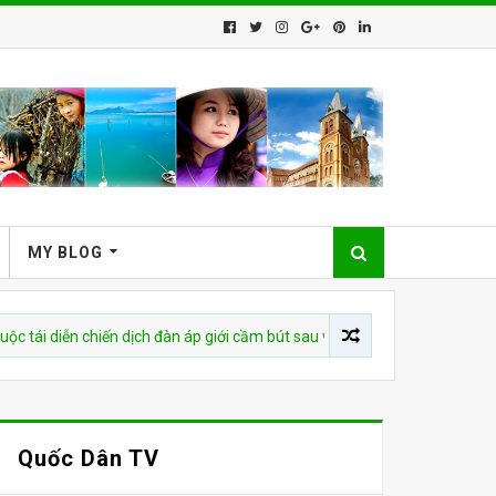
MY BLOG
iễn chiến dịch đàn áp giới cầm bút sau vụ bắt giữ tác giả
CHU
Quốc Dân TV