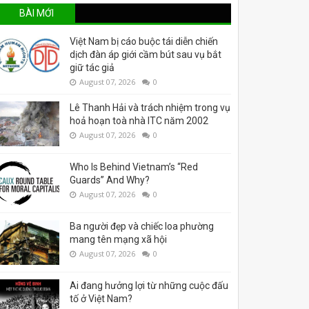
BÀI MỚI
Việt Nam bị cáo buộc tái diễn chiến
dịch đàn áp giới cầm bút sau vụ bắt
giữ tác giả
August 07, 2026
0
Lê Thanh Hải và trách nhiệm trong vụ
hoả hoạn toà nhà ITC năm 2002
August 07, 2026
0
Who Is Behind Vietnam’s “Red
Guards” And Why?
August 07, 2026
0
Ba người đẹp và chiếc loa phường
mang tên mạng xã hội
August 07, 2026
0
Ai đang hưởng lợi từ những cuộc đấu
tố ở Việt Nam?