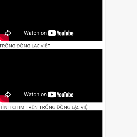
TRỐNG ĐỒNG LẠC VIỆT
HÌNH CHIM TRÊN TRỐNG ĐỒNG LẠC VIỆT