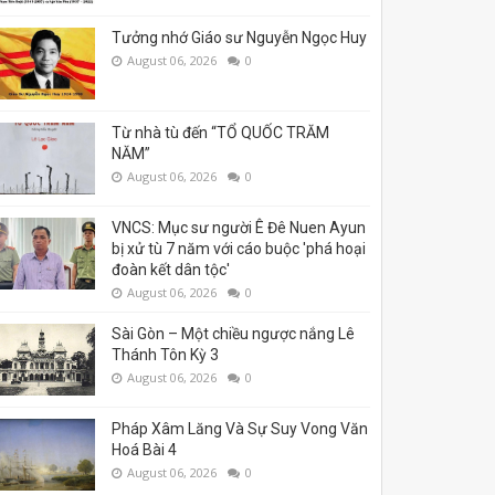
Tưởng nhớ Giáo sư Nguyễn Ngọc Huy
August 06, 2026
0
Từ nhà tù đến “TỔ QUỐC TRĂM
NĂM”
August 06, 2026
0
VNCS: Mục sư người Ê Đê Nuen Ayun
bị xử tù 7 năm với cáo buộc 'phá hoại
đoàn kết dân tộc'
August 06, 2026
0
Sài Gòn – Một chiều ngược nắng Lê
Thánh Tôn Kỳ 3
August 06, 2026
0
Pháp Xâm Lăng Và Sự Suy Vong Văn
Hoá Bài 4
August 06, 2026
0