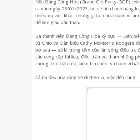
Nếu Đảng Cộng Hòa (Grand Old Party-GOP) chiếm
ra vào ngày 03/01/2023, họ sẽ tiến hành hàng loạ
nhiều vụ việc khác, những gì họ coi là hành vi 
để làm giàu bản thân.
Ba thành viên Đảng Cộng Hòa kỳ cựu — Dân biểu
từ Ohio và Dân biểu Cathy McMorris Rodgers đ
bố sau — sẽ là trung tâm của làn sóng điều tra 
cầu cung cấp tài liệu, điều trần về tham nhũng 
chứng, trát hầu tòa, kiểm tra chéo, và hành vi bất
Cả ba đều hứa rằng sẽ đi theo vụ việc đến cùng.