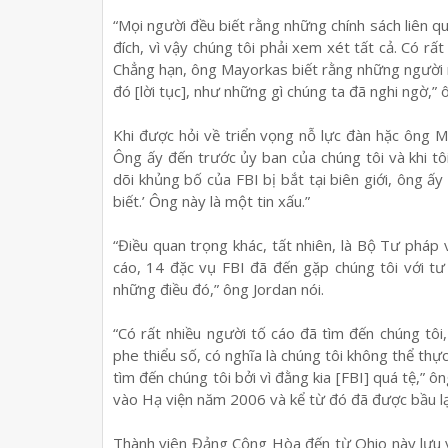
“Mọi người đều biết rằng những chính sách liên q
đích, vì vậy chúng tôi phải xem xét tất cả. Có rất
Chẳng hạn, ông Mayorkas biết rằng những người m
đó [lời tục], như những gì chúng ta đã nghi ngờ,”
Khi được hỏi về triển vọng nỗ lực đàn hặc ông M
Ông ấy đến trước ủy ban của chúng tôi và khi tô
dõi khủng bố của FBI bị bắt tại biên giới, ông ấy
biết.’ Ông này là một tin xấu.”
“Điều quan trọng khác, tất nhiên, là Bộ Tư pháp 
cáo, 14 đặc vụ FBI đã đến gặp chúng tôi với tư 
những điều đó,” ông Jordan nói.
“Có rất nhiều người tố cáo đã tìm đến chúng tôi,
phe thiểu số, có nghĩa là chúng tôi không thể thự
tìm đến chúng tôi bởi vì đằng kia [FBI] quá tệ,” ô
vào Hạ viện năm 2006 và kể từ đó đã được bầu lại
Thành viên Đảng Cộng Hòa đến từ Ohio này lưu ý