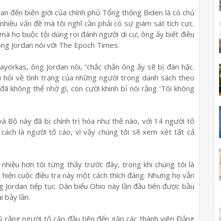
uan đến biên giới của chính phủ Tổng thống Biden là có chủ
 nhiều vấn đề mà tôi nghĩ cần phải có sự giám sát tích cực.
à họ buộc tội dùng roi đánh người di cư, ông ấy biết điều
 ông Jordan nói với The Epoch Times.
ayorkas, ông Jordan nói, “chắc chắn ông ấy sẽ bị đàn hặc.
i hỏi về tình trạng của những người trong danh sách theo
 đã không thể nhớ gì, còn cười khinh bỉ nói rằng ‘Tôi không
và Bộ này đã bị chính trị hóa như thế nào, với 14 người tố
cách là người tố cáo, vì vậy chúng tôi sẽ xem xét tất cả
 nhiều hơn tôi từng thấy trước đây, trong khi chúng tôi là
c hiện cuộc điều tra này một cách thích đáng. Nhưng họ vẫn
ng Jordan tiếp tục. Dân biểu Ohio này lần đầu tiên được bầu
 bảy lần.
 rằng người tố cáo đầu tiên đến gặp các thành viên Đảng