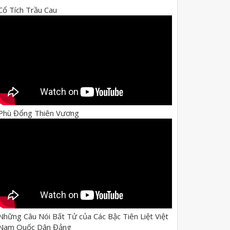
Cổ Tích Trầu Cau
Phù Đổng Thiên Vương
Những Câu Nói Bất Tử của Các Bậc Tiên Liệt Việt
Nam Quốc Dân Đảng