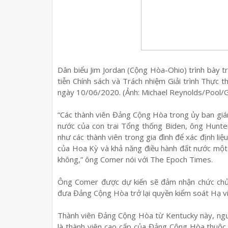
Dân biểu Jim Jordan (Cộng Hòa-Ohio) trình bày 
tiễn Chính sách và Trách nhiệm Giải trình Thực 
ngày 10/06/2020. (Ảnh: Michael Reynolds/Pool/
“Các thành viên Đảng Cộng Hòa trong ủy ban giám
nước của con trai Tổng thống Biden, ông Hunte
như các thành viên trong gia đình để xác định li
của Hoa Kỳ và khả năng điều hành đất nước một
không,” ông Comer nói với The Epoch Times.
Ông Comer được dự kiến sẽ đảm nhận chức chủ t
đưa Đảng Cộng Hòa trở lại quyền kiểm soát Hạ v
Thành viên Đảng Cộng Hòa từ Kentucky này, ngư
là thành viên cao cấp của Đảng Cộng Hòa thuộc