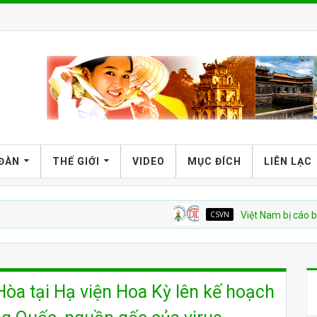
 ĐÀN
THẾ GIỚI
VIDEO
MỤC ĐÍCH
LIÊN LẠC
CSVN
Việt Nam bị cáo buộc tái d
òa tại Hạ viện Hoa Kỳ lên kế hoạch