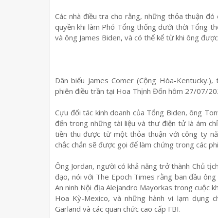
Các nhà điều tra cho rằng, những thỏa thuận đó
quyền khi làm Phó Tổng thống dưới thời Tổng t
và ông James Biden, và có thể kể từ khi ông đượ
Dân biểu James Comer (Cộng Hòa-Kentucky.), t
phiên điều trần tại Hoa Thịnh Đốn hôm 27/07/2
Cựu đối tác kinh doanh của Tổng Biden, ông Ton
đến trong những tài liệu và thư điện tử là ám 
tiền thu được từ một thỏa thuận với công ty n
chắc chắn sẽ được gọi để làm chứng trong các phi
Ông Jordan, người có khả năng trở thành Chủ tị
đạo, nói với The Epoch Times rằng ban đầu ông s
An ninh Nội địa Alejandro Mayorkas trong cuộc kh
Hoa Kỳ-Mexico, và những hành vi lạm dụng ch
Garland và các quan chức cao cấp FBI.