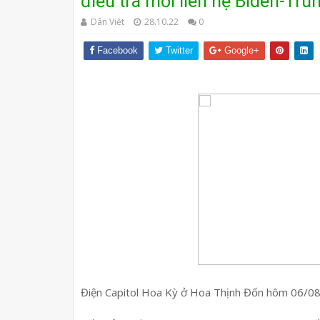
điều tra mối liên hệ Biden-Tr
Dân Việt
28.10.22
0
Facebook
Twitter
Google+
Điện Capitol Hoa Kỳ ở Hoa Thịnh Đốn hôm 06/0