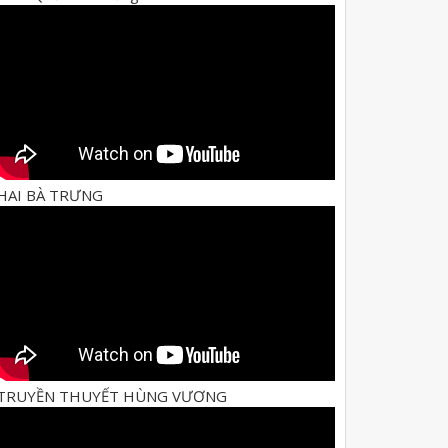
HAI BÀ TRƯNG
TRUYỀN THUYẾT HÙNG VƯƠNG