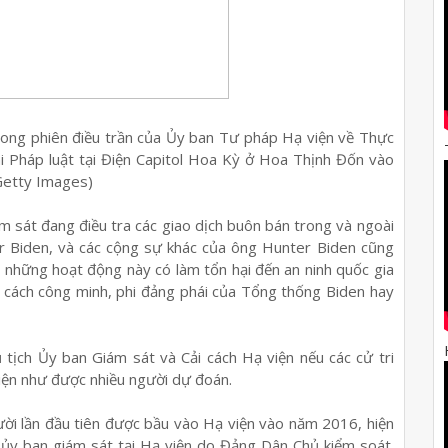
trong phiên điều trần của Ủy ban Tư pháp Hạ viện về Thực
thi Pháp luật tại Điện Capitol Hoa Kỳ ở Hoa Thịnh Đốn vào
Getty Images)
 sát đang điều tra các giao dịch buôn bán trong và ngoài
r Biden, và các cộng sự khác của ông Hunter Biden cũng
ệu những hoạt động này có làm tổn hại đến an ninh quốc gia
 cách công minh, phi đảng phái của Tổng thống Biden hay
ịch Ủy ban Giám sát và Cải cách Hạ viện nếu các cử tri
iện như được nhiều người dự đoán.
ời lần đầu tiên được bầu vào Hạ viện vào năm 2016, hiện
 ủy ban giám sát tại Hạ viện do Đảng Dân Chủ kiểm soát.