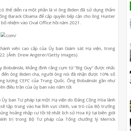
 có thể diễn ra một phần là vì ông Biden đã sử dụng thẩm
hống Barack Obama để cấp quyền tiếp cận cho ông Hunter
c bổ nhiệm vào Oval Office hồi năm 2021.
hành viên cao cấp của Ủy ban Giám sát Hạ viện, trong
022. (Ảnh: Drew Angerer/Getty Images)
y Bobulinski, khẳng định rằng cụm từ “Big Guy” được nhắc
chỉ đến ông Biden cha, người ông nói đã nhận được 10% số
ăng lượng CEFC của Trung Quốc. Ông Bobulinski gần như
ên điều trần của ủy ban vào năm tới.
ch Ủy ban Tư pháp tại một Hạ viện do Đảng Cộng Hòa lãnh
ẽ tập trung vào hai lĩnh vực chính, vai trò của Bộ trưởng
ủng hoảng nhập cư tồi tệ nhất lịch sử Hoa Kỳ tại biên giới
ính trị trong Bộ Tư pháp của Tổng chưởng lý Merrick