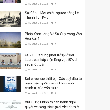
August 06, 2026
0
Sài Gòn – Một chiều ngược nắng Lê
Thánh Tôn Kỳ 3
August 06, 2026
0
Pháp Xâm Lăng Và Sự Suy Vong Văn
Hoá Bài 4
August 06, 2026
0
COVID-19 bùng phát trở lại ở Đài
Loan, ca nhập viện tăng vọt 70% chỉ
sau một tuần
August 05, 2026
0
Đặt cược vào thất bại: Các quỹ đầu tư
mạo hiểm quốc gia và khía cạnh
chính trị của vốn rủi ro
August 05, 2026
0
VNCS: Bộ Chính trị ban hành Nghị
quyết về công tác người Việt Nam ở