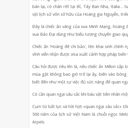
bán lại, có chân rết tại Bỉ, Tây Ban Nha, Italia… t
vật lịch sử vốn sở hữu của Hoàng gia Nguyễn, triê
Đây là chiếc ấn vàng của vua Minh Mạng, hoàng đế
vua Bảo Đại dùng như biểu tượng chuyển giao quy
Chiếc ấn ‘Hoàng đế chi bảo’, tên khai sinh chính 
vĩnh viễn nhận được visa xuất cảnh hợp pháp biến 
Câu hỏi được nêu lên là, nếu chiếc ấn Millon sắ
mùa gặt không bao giờ trở lại ấy, biến vào bóng
biết đến như một sự việc đủ sức nặng để quan nga
C﻿ó cần quan ngại sâu sắc khi báu vật tiền nhân một
Cụm từ bất lực và hời hợt «quan ngại sâu sắc» tô
500 năm của lịch sử Việt Nam là chuỗi ngọc Melo
Arpels.