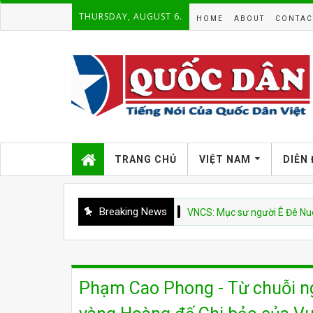
THURSDAY, AUGUST 6.
HOME
ABOUT
CONTAC
TRANG CHỦ
VIỆT NAM
DIỄN
Breaking News
BBC
VNCS: Mục sư người Ê Đê Nuen Ayun bị
P hạm Cao Phong - Từ chuỗi n