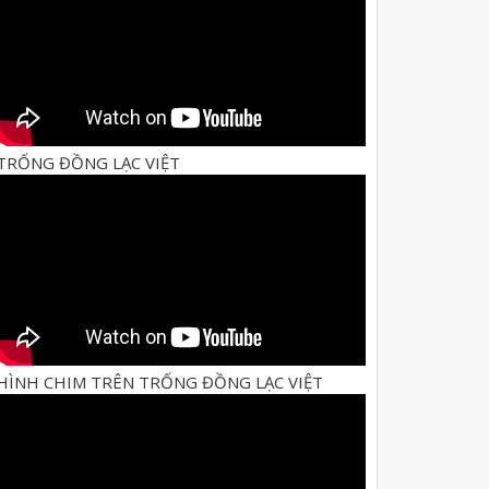
TRỐNG ĐỒNG LẠC VIỆT
HÌNH CHIM TRÊN TRỐNG ĐỒNG LẠC VIỆT