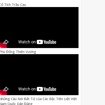
Cổ Tích Trầu Cau
Phù Đổng Thiên Vương
Những Câu Nói Bất Tử của Các Bậc Tiên Liệt Việt
Nam Quốc Dân Đảng