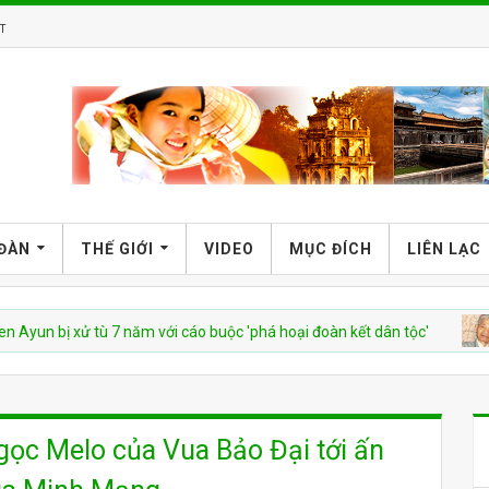
T
 ĐÀN
THẾ GIỚI
VIDEO
MỤC ĐÍCH
LIÊN LẠC
 xử tù 7 năm với cáo buộc 'phá hoại đoàn kết dân tộc'
CSV
gọc Melo của Vua Bảo Đại tới ấn