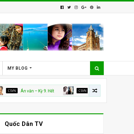
MY BLOG
N
Án văn – Kỳ 9. Hết
CSVN
Án Văn: Kỳ 5, 6, 7 và 8
Quốc Dân TV