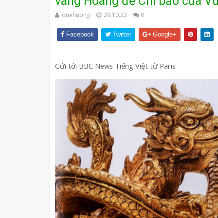
vàng Hoàng đế Chi bảo của V
quehuong
29.10.22
0
Facebook
Twitter
Google+
G﻿ửi tới BBC News Tiếng Việt từ Paris