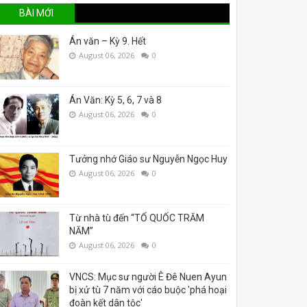
BÀI MỚI
Án văn – Kỳ 9. Hết
August 06, 2026
0
Án Văn: Kỳ 5, 6, 7 và 8
August 06, 2026
0
Tưởng nhớ Giáo sư Nguyễn Ngọc Huy
August 06, 2026
0
Từ nhà tù đến “TỔ QUỐC TRĂM
NĂM”
August 06, 2026
0
VNCS: Mục sư người Ê Đê Nuen Ayun
bị xử tù 7 năm với cáo buộc 'phá hoại
đoàn kết dân tộc'