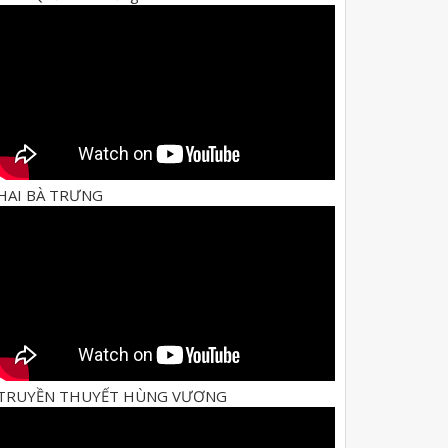
HAI BÀ TRƯNG
TRUYỀN THUYẾT HÙNG VƯƠNG