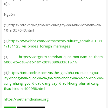
tộc.
Nguồn:
(1)https://vtc.vn/y-nghia-lich-su-ngay-phu-nu-viet-nam-20-
10-ar357043.html
(2)
https://www.bbc.com/vietnamese/culture_social/2013/1
1/131125_vn_brides_foreign_marriages
(3)
https://vietgiaitri.com/han-quoc-moi-nam-co-them-
6000-co-dau-viet-nam-20180906i3361877/
(4)
https://tintuconline.com.vn/the-gioi/phu-nu-nuoc-ngoai-
lay-chong-han-quoc-bi-ca-gia-dinh-chong-va-xa-hoi-choi-bo-
cung-nhung-goc-khuat-dang-cay-khac-khong-phai-ai-cung-
thau-hieu-n-400958.html
https://vietnamthoibao.org