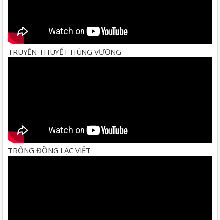
TRUYỀN THUYẾT HÙNG VƯƠNG
TRỐNG ĐỒNG LẠC VIỆT