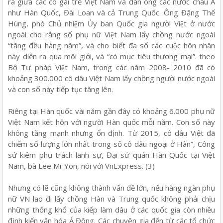
ra giữa các cô gái trẻ Việt Nam và đàn ông các nước châu Á
như Hàn Quốc, Đài Loan và cả Trung Quốc. Ông Đặng Thế
Hùng, phó Chủ nhiệm Ủy ban Quốc gia người Việt ở nước
ngoài cho rằng số phụ nữ Việt Nam lấy chồng nước ngoài
“tăng đều hàng năm”, và cho biết đa số các cuộc hôn nhân
này diễn ra qua môi giới, và “có mục tiêu thương mại”. theo
Bộ Tư pháp Việt Nam, trong các năm 2008- 2010 đã có
khoảng 300.000 cô dâu Việt Nam lấy chồng người nước ngoài
và con số này tiếp tục tăng lên.
Riêng tại Hàn quốc vài năm gần đây có khoảng 6.000 phụ nữ
Việt Nam kết hôn với người Hàn quốc mỗi năm. Con số này
không tăng mạnh nhưng ổn định. Từ 2015, cô dâu Việt đã
chiếm số lượng lớn nhất trong số cô dâu ngoại ở Hàn”, Công
sứ kiêm phụ trách lãnh sự, Đại sứ quán Hàn Quốc tại Việt
Nam, bà Lee Mi-Yon, nói với VnExpress. (3)
Nhưng có lẽ cũng không thành vấn đề lớn, nếu hàng ngàn phụ
nữ VN lao đi lấy chồng Hàn và Trung quốc không phải chịu
những thống khổ của kiếp làm dâu ở các quốc gia còn nhiều
định kiến văn hóa Á Đông. Các chuyên gia đến từ các tổ chức