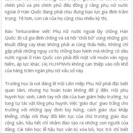
chính phủ và phi chính phủ đều đồng ý rằng phụ nữ nước
ngoài ở Hàn Quốc đang phải chịu đựng bạo lực gia đình trầm
trọng. Tệ hơn, con cái của họ cũng chịu nhiều kỳ thị.
Báo Tintuconline viết: Phụ nữ nước ngoài lấy chồng Hàn
Quốc: Bị cả gia đình chồng và xã hội “chối bỏ” cùng những góc
khuất đắng cay khác không phải ai cũng thấu hiểu. Không chỉ
gặp phải những nguy cơ bị chồng bạo hành mà những cô dâu
nước ngoài ở Hàn Quốc còn phải đối mặt với muôn vàn nguy
hiểm, áp lực khác. (4) HLHPNVN không can thiệp vào nỗi khổ
của hàng trăm ngàn phụ nữ xấu số này.
Trường học là nơi đáng lẽ Hội Liên Hiệp Phụ Nữ phải đặc biệt
quan tâm, nhưng họ hoàn toàn không để ý đến. Hội phụ
huynh học sinh, cánh tay nối dài của ban giám hiệu trường, tự
tung tự tác vặt lông phụ huynh. Việc ‘giáo dục’ giao trắng cho
trường với những quy định tùy hứng, cách giáo dục khập
khiễng, chắp nối thay đổi liên tục của chủ trương giáo dục
cộng sản, hầu hết chỉ nhằm đào tạo ra những con người của
đảng. Cái tiên học lễ hậu học văn bị xóa bỏ, học trò chỉ biết