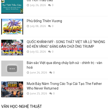
July 26, 2026
0
Phù Đổng Thiên Vương
July 08, 2026
0
QUỐC KHÁNH MỸ - SONG THẤT VIỆT VÀ LŨ "NHỘNG
ĐỎ KÉN VÀNG" ĐĂNG ĐÀN CHỬI ÔNG TRUMP
July 02, 2026
0
Bản sắc Việt qua dòng chảy lịch sử - chính trị - văn
hoá
June 26, 2026
0
Mười Bảy Năm Trong Các Trại Cải Tạo.The Father
Who Never Returned
June 25, 2026
0
VĂN HỌC-NGHỆ THUẬT