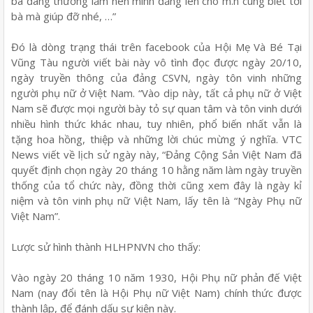
bà đáng thương lắm nên mình đăng lên cho m.n cùng biết tới
bà mà giúp đỡ nhé, …”
Đó là dòng trạng thái trên facebook của Hội Mẹ Và Bé Tại
Vũng Tàu người viết bài này vô tình đọc được ngày 20/10,
ngày truyền thông của đảng CSVN, ngày tôn vinh những
người phụ nữ ở Việt Nam. “Vào dịp này, tất cả phụ nữ ở Việt
Nam sẽ được mọi người bày tỏ sự quan tâm và tôn vinh dưới
nhiều hình thức khác nhau, tuy nhiên, phổ biến nhất vẫn là
tặng hoa hồng, thiệp và những lời chúc mừng ý nghĩa. VTC
News viết về lịch sử ngày này, “Đảng Cộng Sản Việt Nam đã
quyết định chọn ngày 20 tháng 10 hằng năm làm ngày truyền
thống của tổ chức này, đồng thời cũng xem đây là ngày kỉ
niệm và tôn vinh phụ nữ Việt Nam, lấy tên là “Ngày Phụ nữ
Việt Nam”.
Lược sử hình thành HLHPNVN cho thấy:
Vào ngày 20 tháng 10 năm 1930, Hội Phụ nữ phản đế Việt
Nam (nay đổi tên là Hội Phụ nữ Việt Nam) chính thức được
thành lập, để đánh dấu sự kiện này.