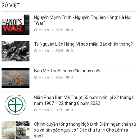
SỬ VIỆT
Nguyễn Mạnh Trinh - Nguyễn Thị Liên Hằng: Hà Nội
"War"
March 14, 2026
0
Ts Nguyễn Liên Hằng: Vì sao miền Bắc chiến thắng?
March 14, 2026
0
Ban Mê Thuột ngày đầu ngày cuối
March 10, 2026
0
Giáo Phận Ban Mê Thuột 55 năm nhìn lại 22 tháng 6
năm 1967 – 22 tháng 6 năm 2022
March 07, 2026
0
Chính quyền tổng thống Ngô Đình Diệm ngăn chận từ
xa và tận gốc nguy cơ “ Đặc khu tự trị Chợ Lớn” ra
sao?