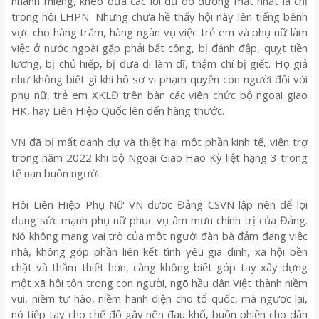
nhanh miệng, khéo đưa các lời dụ dỗ đường mật nhất là chị
trong hội LHPN. Nhưng chưa hề thấy hội này lên tiếng bênh
vực cho hàng trăm, hàng ngàn vụ việc trẻ em và phụ nữ làm
việc ở nước ngoài gặp phải bất công, bị đánh đập, quỵt tiền
lương, bị chủ hiếp, bị đưa đi làm đĩ, thậm chí bị giết. Họ giả
như không biết gì khi hồ sơ vi phạm quyền con người đối với
phụ nữ, trẻ em XKLĐ trên bàn các viên chức bộ ngoại giao
HK, hay Liên Hiệp Quốc lên đến hàng thước.
VN đã bị mất danh dự và thiệt hại một phần kinh tế, viện trợ
trong năm 2022 khi bộ Ngoại Giao Hao Kỳ liệt hạng 3 trong
tệ nạn buôn người.
Hội Liên Hiệp Phụ Nữ VN được Đảng CSVN lập nên để lợi
dụng sức mạnh phụ nữ phục vụ âm mưu chính trị của Đảng.
Nó không mang vai trò của một người đàn bà đảm đang việc
nhà, không góp phần liên kết tình yêu gia đình, xã hội bền
chặt và thắm thiết hơn, càng không biết góp tay xây dựng
một xã hội tôn trọng con người, ngõ hầu dân Việt thành niềm
vui, niềm tự hào, niềm hãnh diện cho tổ quốc, mà ngược lại,
nó tiếp tay cho chế độ gây nên đau khổ, buồn phiền cho dân