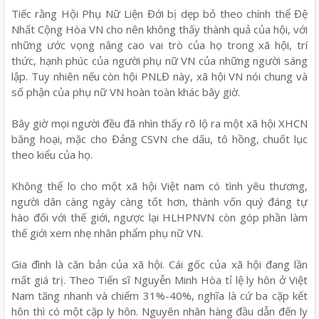
Tiếc rằng Hội Phụ Nữ Liện Đới bị dẹp bỏ theo chính thể Đệ
Nhất Cộng Hòa VN cho nên không thấy thành quả của hội, với
những ước vọng nâng cao vai trò của họ trong xã hội, trí
thức, hạnh phúc của người phụ nữ VN của những người sáng
lập. Tuy nhiên nếu còn hội PNLĐ này, xã hội VN nói chung và
số phận của phụ nữ VN hoàn toàn khác bây giờ.
Bây giờ mọi người đều đã nhìn thấy rõ lộ ra một xã hội XHCN
băng hoại, mặc cho Đảng CSVN che dấu, tô hồng, chuốt lục
theo kiểu của họ.
Không thể lo cho một xã hội Việt nam có tình yêu thương,
người dân càng ngày càng tốt hơn, thành vốn quý đáng tự
hào đối với thế giới, ngược lại HLHPNVN còn góp phần làm
thế giới xem nhẹ nhân phẩm phụ nữ VN.
Gia đình là căn bản của xã hội. Cái gốc của xã hội đang lần
mất giá trị. Theo Tiến sĩ Nguyễn Minh Hòa tỉ lệ ly hôn ở Việt
Nam tăng nhanh và chiếm 31%-40%, nghĩa là cứ ba cặp kết
hôn thì có một cặp ly hôn. Nguyên nhân hàng đầu dẫn đến ly