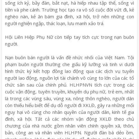
sống ích kỷ, bầy đàn, bắt nạt, hà hiếp nhau tập thể, sống vì
tiền và phe cánh. Trường học tạo ra vô số cuộc đời vứt đi, kẻ
nghèo nàn, kẻ ăn bám gia đình, xã hội, trở nên những con
người nghiện ngập, thác loạn, lưu manh xảo trá.
Hội Liên Hiệp Phụ Nữ còn tiếp tay tích cực trong nạn buôn
người.
Nạn buôn bán người là vấn đề nhức nhối của Việt Nam. Tội
phạm buôn người thường che giấu kỹ lưỡng và tinh vi dưới
hình thức ký kết hợp đồng lao động qua các dịch vụ tuyển
người lao động, nguồn lợi tài chánh vô cùng to lớn của các tổ
chức sân sau của chính phủ. HLHPNVN tích cực trong các
cuộc vận động, tuyên truyền, khuyến dụ phụ nữ, trẻ em, nhất
là trong các vùng sâu, vùng xa, nông thôn nghèo, người dân
còn thiếu hiểu biết để dụ dỗ người đi XKLĐ, gây ra những mối
nguy hại vô cùng cho nhân quyền của người dân, kinh tế gia
đình, xã hội. Tất cả các nhóm vận động XKLĐ theo chủ
chương của nhà nước gồm nhân viên chính quyền xã, thôn,
bản, công an và nhân viên HLHPN. Người đàn bà dẻo ồm,