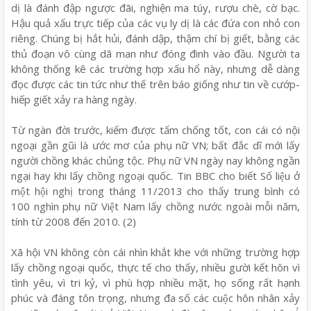
dị là đánh đập ngược đãi, nghiện ma túy, rượu chè, cờ bạc.
Hậu quả xấu trực tiếp của các vụ ly dị là các đứa con nhỏ con
riêng. Chúng bị hắt hủi, đánh dập, thậm chí bị giết, bằng các
thủ đoạn vô cùng dã man như đóng đinh vào đầu. Người ta
không thống kê các trường hợp xấu hổ này, nhưng dễ dàng
đọc được các tin tức như thế trên báo giống như tin về cướp-
hiếp giết xảy ra hàng ngày.
Từ ngàn đời trước, kiếm được tấm chống tốt, con cái có nội
ngoại gần gũi là ước mơ của phụ nữ VN; bất đắc dĩ mới lấy
người chồng khác chủng tộc. Phụ nữ VN ngày nay không ngần
ngại hay khi lấy chồng ngoại quốc. Tin BBC cho biết Số liệu ở
một hội nghị trong tháng 11/2013 cho thấy trung bình có
100 nghìn phụ nữ Việt Nam lấy chồng nước ngoài mỗi năm,
tính từ 2008 đến 2010. (2)
Xã hội VN không còn cái nhìn khắt khe với những trường hợp
lấy chồng ngoại quốc, thực tế cho thấy, nhiều gười kết hôn vì
tình yêu, vì tri kỷ, vì phù hợp nhiều mặt, họ sống rất hạnh
phúc và đáng tôn trọng, nhưng đa số các cuộc hôn nhân xảy