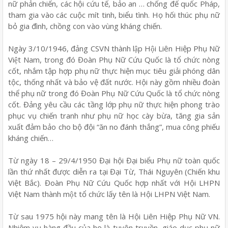
nữ phản chiến, các hội cứu tế, bảo an … chống đế quốc Pháp,
tham gia vào các cuộc mít tinh, biểu tình. Họ hối thúc phụ nữ
bỏ gia đình, chồng con vào vùng kháng chiến.
Ngày 3/10/1946, đảng CSVN thành lập Hội Liên Hiệp Phụ Nữ
Việt Nam, trong đó Đoàn Phụ Nữ Cứu Quốc là tổ chức nòng
cốt, nhắm tập hợp phụ nữ thực hiện mục tiêu giải phóng dân
tộc, thống nhất và bảo vệ đất nước. Hội này gồm nhiều đoàn
thể phụ nữ trong đó Đoàn Phụ Nữ Cứu Quốc là tổ chức nòng
cốt. Đảng yêu cầu các tầng lớp phụ nữ thực hiện phong trào
phục vụ chiến tranh như phụ nữ học cày bừa, tăng gia sản
xuất đảm bảo cho bộ đội “ăn no đánh thắng”, mua công phiếu
kháng chiến…
Từ ngày 18 – 29/4/1950 Đại hội Đại biểu Phụ nữ toàn quốc
lần thứ nhất được diễn ra tại Đại Từ, Thái Nguyên (Chiến khu
Việt Bắc). Đoàn Phụ Nữ Cứu Quốc hợp nhất với Hội LHPN
Việt Nam thành một tổ chức lấy tên là Hội LHPN Việt Nam.
Từ sau 1975 hội này mang tên là Hội Liên Hiệp Phụ Nữ VN.
Nhiệm vụ hàng đầu của họ là tuyên truyền, giáo dục phụ nữ