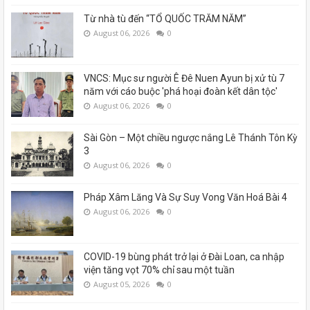
Từ nhà tù đến “TỔ QUỐC TRĂM NĂM”
August 06, 2026
0
VNCS: Mục sư người Ê Đê Nuen Ayun bị xử tù 7
năm với cáo buộc 'phá hoại đoàn kết dân tộc'
August 06, 2026
0
Sài Gòn – Một chiều ngược nắng Lê Thánh Tôn Kỳ
3
August 06, 2026
0
Pháp Xâm Lăng Và Sự Suy Vong Văn Hoá Bài 4
August 06, 2026
0
COVID-19 bùng phát trở lại ở Đài Loan, ca nhập
viện tăng vọt 70% chỉ sau một tuần
August 05, 2026
0