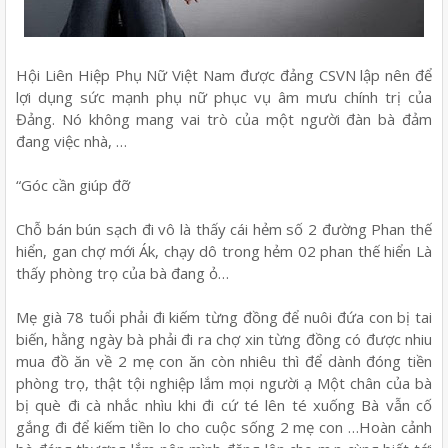
Hội Liên Hiệp Phụ Nữ Việt Nam được đảng CSVN lập nên để
lợi dụng sức mạnh phụ nữ phục vụ âm mưu chính trị của
Đảng. Nó không mang vai trò của một người đàn bà đảm
đang việc nhà, …
“Góc cần giúp đỡ
Chỗ bán bún sạch đi vô là thấy cái hẻm số 2 đường Phan thế
hiển, gan chợ mới Ák, chạy dô trong hẻm 02 phan thế hiển Là
thấy phòng trọ của bà đang ỏ…
Mẹ già 78 tuổi phải đi kiếm từng đồng để nuôi đứa con bị tai
biến, hằng ngày bà phải đi ra chợ xin từng đồng có được nhiu
mua đồ ăn về 2 mẹ con ăn còn nhiêu thì để dành đóng tiền
phòng trọ, thật tội nghiệp lắm mọi người ạ Một chân của bà
bị què đi cà nhắc nhìu khi đi cứ té lên té xuống Bà vẫn cố
gắng đi để kiếm tiền lo cho cuộc sống 2 mẹ con …Hoàn cảnh