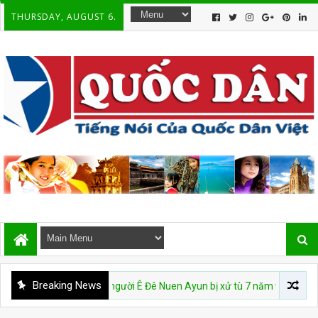
THURSDAY, AUGUST 6.
Breaking News
VNCS: Mục sư người Ê Đê Nuen Ayun bị xử tù 7 năm với cáo buộc 'phá hoạ