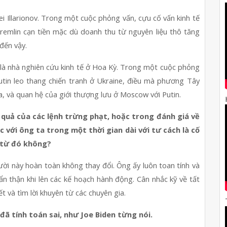
i Illarionov. Trong một cuộc phỏng vấn, cựu cố vấn kinh tế 
Kremlin cạn tiền mặc dù doanh thu từ nguyên liệu thô tăng 
 đến vậy.
 là nhà nghiên cứu kinh tế ở Hoa Kỳ. Trong một cuộc phỏng 
 Putin leo thang chiến tranh ở Ukraine, điều mà phương Tây 
ga, và quan hệ của giới thượng lưu ở Moscow với Putin.
u quả của các lệnh trừng phạt, hoặc trong đánh giá về 
c với ông ta trong một thời gian dài với tư cách là cố 
ể từ đó không?
ời này hoàn toàn không thay đổi. Ông ấy luôn toan tính và 
n thận khi lên các kế hoạch hành động. Cân nhắc kỹ về tất 
iết và tìm lời khuyên từ các chuyên gia.
đã tính toán sai, như Joe Biden từng nói.