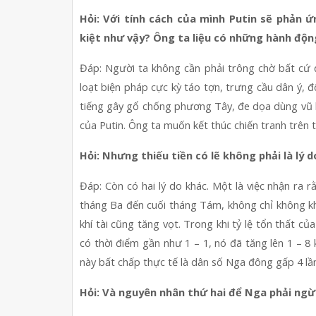
Hỏi: Với tính cách của mình Putin sẽ phản 
kiệt như vậy? Ông ta liệu có những hành độ
Đáp: Người ta không cần phải trông chờ bất cứ đi
loạt biện pháp cực kỳ táo tợn, trưng cầu dân ý,
tiếng gây gổ chống phương Tây, đe dọa dùng vũ k
của Putin. Ông ta muốn kết thúc chiến tranh trên 
Hỏi: Nhưng thiếu tiền có lẽ không phải là lý 
Đáp: Còn có hai lý do khác. Một là việc nhận ra r
tháng Ba đến cuối tháng Tám, không chỉ không khả t
khí tài cũng tăng vọt. Trong khi tỷ lệ tổn thất của
có thời điểm gần như 1 – 1, nó đã tăng lên 1 – 8
này bất chấp thực tế là dân số Nga đông gấp 4 lầ
Hỏi: Và nguyên nhân thứ hai để Nga phải ngừn