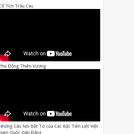
Cổ Tích Trầu Cau
Phù Đổng Thiên Vương
Những Câu Nói Bất Tử của Các Bậc Tiên Liệt Việt
Nam Quốc Dân Đảng