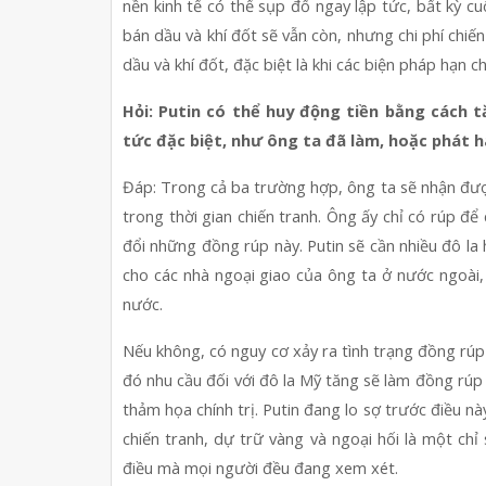
nền kinh tế có thể sụp đổ ngay lập tức, bất kỳ cu
bán dầu và khí đốt sẽ vẫn còn, nhưng chi phí chiế
dầu và khí đốt, đặc biệt là khi các biện pháp hạn
Hỏi: Putin có thể huy động tiền bằng cách 
tức đặc biệt, như ông ta đã làm, hoặc phát h
Đáp: Trong cả ba trường hợp, ông ta sẽ nhận được
trong thời gian chiến tranh. Ông ấy chỉ có rúp để c
đổi những đồng rúp này. Putin sẽ cần nhiều đô la 
cho các nhà ngoại giao của ông ta ở nước ngoài,
nước.
Nếu không, có nguy cơ xảy ra tình trạng đồng rúp 
đó nhu cầu đối với đô la Mỹ tăng sẽ làm đồng rúp
thảm họa chính trị. Putin đang lo sợ trước điều nà
chiến tranh, dự trữ vàng và ngoại hối là một chỉ 
điều mà mọi người đều đang xem xét.