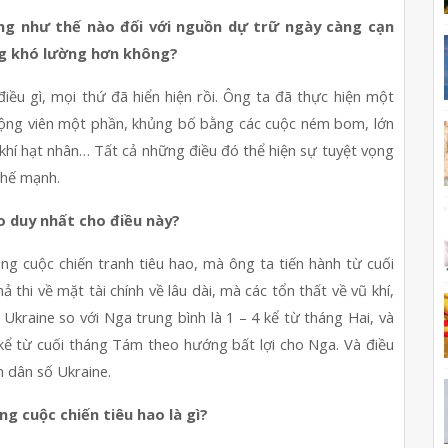
ứng như thế nào đối với nguồn dự trữ ngày càng cạn 
ng khó lường hơn không?
ều gì, mọi thứ đã hiển hiện rồi. Ông ta đã thực hiện một 
 động viên một phần, khủng bố bằng các cuộc ném bom, lớn 
hí hạt nhân… Tất cả những điều đó thể hiện sự tuyệt vọng 
thế mạnh.
do duy nhất cho điều này?
ằng cuộc chiến tranh tiêu hao, mà ông ta tiến hành từ cuối 
hi về mặt tài chính về lâu dài, mà các tổn thất về vũ khí, 
 Ukraine so với Nga trung bình là 1 – 4 kể từ tháng Hai, và 
 kể từ cuối tháng Tám theo hướng bất lợi cho Nga. Và điều 
n dân số Ukraine.
g cuộc chiến tiêu hao là gì?