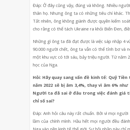
Đáp: Ở đây cũng vậy, đúng và không. Nhiều người 
thân họ. Nhưng ông ta có những tiêu chí khác. Th
Tất nhiên, ông không giành được quyền kiểm soá
cho rằng có thể tách Ukraine ra khỏi Biển Đen, điề
Những gì ông ta đã đạt được là việc sáp nhập 4 vù
90.000 người chết, ông ta vẫn có thể tỉnh bơ và n
một khu vực có tới sáu, bảy triệu người. Từ năm 2
học của Nga.
Hỏi: Hãy quay sang vấn đề kinh tế: Quỹ Tiền 
năm 2022 sẽ bị âm 3,4%, thay vì âm 6% như 
Người ta đã sai ở đâu trong việc đánh giá t
chỉ số sai?
Đáp: Anh hỏi câu này rất chuẩn. Bởi vì mọi người 
lầm của chính mình. Hầu hết mọi người đều đánh g
Nga vào nền kinh tế thế giới. Sự hội nhập này chỉ 