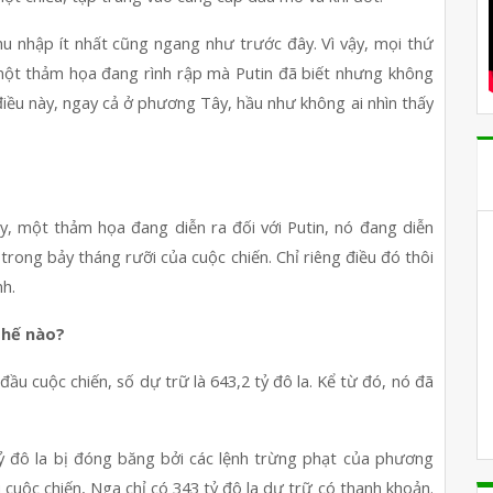
hu nhập ít nhất cũng ngang như trước đây. Vì vậy, mọi thứ 
ột thảm họa đang rình rập mà Putin đã biết nhưng không 
iều này, ngay cả ở phương Tây, hầu như không ai nhìn thấy 
y, một thảm họa đang diễn ra đối với Putin, nó đang diễn 
rong bảy tháng rưỡi của cuộc chiến. Chỉ riêng điều đó thôi 
nh.
thế nào?
ầu cuộc chiến, số dự trữ là 643,2 tỷ đô la. Kể từ đó, nó đã 
đô la bị đóng băng bởi các lệnh trừng phạt của phương 
uộc chiến, Nga chỉ có 343 tỷ đô la dự trữ có thanh khoản. 