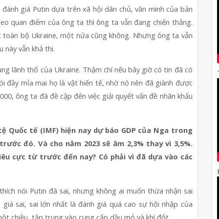
đánh giá Putin dựa trên xã hội dân chủ, văn minh của bản 
eo quan điểm của ông ta thì ông ta vẫn đang chiến thắng. 
t toàn bộ Ukraine, một nửa cũng không. Nhưng ông ta vẫn 
u này vẫn khả thi.
ng lãnh thổ của Ukraine. Thậm chí nếu bây giờ có tin đã có 
ói đầy mỉa mai họ là vật hiến tế, nhờ nó nên đã giành được 
000, ông ta đã đề cập đến việc giải quyết vấn đề nhân khẩu 
tệ Quốc tế (IMF) hiện nay dự báo 
GDP của Nga trong 
trước đó. Và cho năm 2023 sẽ âm 2,3% thay vì 3,5%. 
iêu cực từ trước đến nay? Có phải vì đã dựa vào các 
thích nói Putin đã sai, nhưng không ai muốn thừa nhận sai 
iá sai, sai lớn nhất là đánh giá quá cao sự hội nhập của 
một chiều, tập trung vào cung cấp dầu mỏ và khí đốt.