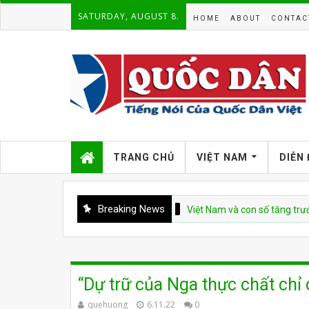
SATURDAY, AUGUST 8.
HOME
ABOUT
CONTAC
TRANG CHỦ
VIỆT NAM
DIỄN
Breaking News
CSVN
Việt Nam và con số tăng trưởng 10%: 
“Dự trữ của Nga thực chất chỉ
quehuong
6.11.22
0