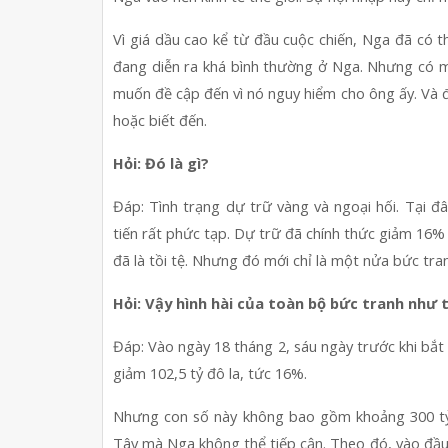
Vì giá dầu cao kể từ đầu cuộc chiến, Nga đã có t
đang diễn ra khá bình thường ở Nga. Nhưng có m
muốn đề cập đến vì nó nguy hiểm cho ông ấy. Và đ
hoặc biết đến.
Hỏi: Đó là gì?
Đáp: Tình trạng dự trữ vàng và ngoại hối. Tại đâ
tiến rất phức tạp. Dự trữ đã chính thức giảm 16% t
đã là tồi tệ. Nhưng đó mới chỉ là một nửa bức tra
Hỏi: Vậy hình hài của toàn bộ bức tranh như 
Đáp: Vào ngày 18 tháng 2, sáu ngày trước khi bắt đ
giảm 102,5 tỷ đô la, tức 16%.
Nhưng con số này không bao gồm khoảng 300 tỷ 
Tây mà Nga không thể tiếp cận. Theo đó, vào đầu c