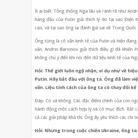
Ít ai biết Tổng thống Nga lâu và rành rẽ như Andre
hàng đầu của Putin giải thích lý do tại sao Điện 
cao, và tại sao ông lại đánh giá sai về Trung Quốc
Ông từng là cố vấn kinh tế của Putin và hiện đang
vấn, Andrei Illarionov giải thích điều gì đã khiến
không chú ý đến khi nói đến dữ liệu kinh tế của N
Hỏi: Thế giới luôn ngộ nhận, ví dụ như về hiệ
Putin. Hãy bắt đầu với ông ta. Ông đã làm việ
vấn. Liệu tính cách của ông ta có thay đổi k
Đáp: Có và không. Các đặc điểm chính của con ngư
hành động một cách hợp lý và có mục đích. Rất cẩ
cả các giải pháp khả thi. Ông ấy yêu thích các chi t
Hỏi: Nhưng trong cuộc chiến Ukraine, ông ta 