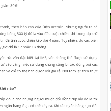
ức giảm 30%!
 tranh, theo báo cáo của Điện Kremlin. Nhưng người ta có 
ng băng 300 tỷ đô la vào đầu cuộc chiến, thì lượng dự trữ 
in đã tính cuộc chiến kéo dài 4 năm. Tuy nhiên, do các biện 
 giờ chỉ là 17 hoặc 18 tháng.
yền rút vốn đặc biệt tại IMF, vốn không thể được sử dụng 
tư vào vàng, việc sử dụng chúng cũng bị tác động bởi các 
hăn và chỉ có thể bán được với giá rẻ. Nói tóm lại: trên thực 
 thế nào?
p đô la cho những người muốn đổi đồng rúp lấy đô la thì 
ền ngân hàng ồ ạt có thể xảy ra. Khi các ngân hàng sụp đổ, 