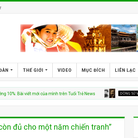
T
 ĐÀN
THẾ GIỚI
VIDEO
MỤC ĐÍCH
LIÊN LẠC
Bài viết mới của mình trên Tuổi Trẻ News
DÒNG SỬ VIỆT
Khá
 còn đủ cho một năm chiến tranh”