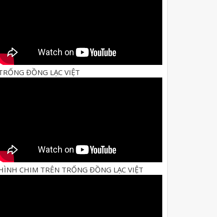
TRỐNG ĐỒNG LẠC VIỆT
HÌNH CHIM TRÊN TRỐNG ĐỒNG LẠC VIỆT