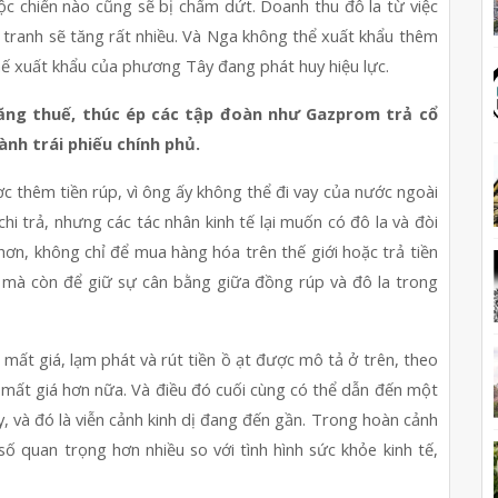
ộc chiến nào cũng sẽ bị chấm dứt. Doanh thu đô la từ việc 
n tranh sẽ tăng rất nhiều. Và Nga không thể xuất khẩu thêm 
 chế xuất khẩu của phương Tây đang phát huy hiệu lực.
tăng thuế, thúc ép các tập đoàn như Gazprom trả cổ 
ành trái phiếu chính phủ.
 thêm tiền rúp, vì ông ấy không thể đi vay của nước ngoài 
hi trả, nhưng các tác nhân kinh tế lại muốn có đô la và đòi 
hơn, không chỉ để mua hàng hóa trên thế giới hoặc trả tiền 
 mà còn để giữ sự cân bằng giữa đồng rúp và đô la trong 
mất giá, lạm phát và rút tiền ồ ạt được mô tả ở trên, theo 
 mất giá hơn nữa. Và điều đó cuối cùng có thể dẫn đến một 
y, và đó là viễn cảnh kinh dị đang đến gần. Trong hoàn cảnh 
số quan trọng hơn nhiều so với tình hình sức khỏe kinh tế, 