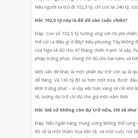
Nếu người ta trừ đi 102,5 tỷ, chỉ còn lại 240 tỷ, t
Hỏi: 102,5 tỷ này là để đổ vào cuộc chiến?
Đáp: Con số 102,5 tỷ tương ứng với chi phí chiến
thể rút ra điều gì ở đây? Nếu phương Tây không đó
của Nga sẽ đủ cho 47 tháng chiến tranh. Vì vậy, Put
pháp trừng phạt, chúng chỉ đủ cho hai năm, và bây
Một vấn đề khác là một phần dự trữ còn lại là qu
dễ dàng. Và 130 tỷ đô la, hơn một nửa, được đầu 
lệnh trừng phạt – vì vậy việc bán vàng sẽ rất khó k
tế, lượng dự trữ chỉ đủ cho già một năm thôi.
Hỏi: Giả sử không còn dự trữ nữa, thì sẽ như
Đáp: Nếu ngân hàng trung ương không thể cung cấ
đó sẽ là một thảm họa tiền tệ, và một cuộc rút ti